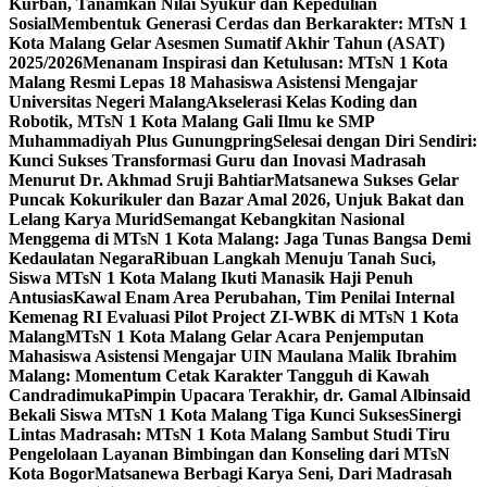
Kurban, Tanamkan Nilai Syukur dan Kepedulian
Sosial
Membentuk Generasi Cerdas dan Berkarakter: MTsN 1
Kota Malang Gelar Asesmen Sumatif Akhir Tahun (ASAT)
2025/2026
Menanam Inspirasi dan Ketulusan: MTsN 1 Kota
Malang Resmi Lepas 18 Mahasiswa Asistensi Mengajar
Universitas Negeri Malang
Akselerasi Kelas Koding dan
Robotik, MTsN 1 Kota Malang Gali Ilmu ke SMP
Muhammadiyah Plus Gunungpring
Selesai dengan Diri Sendiri:
Kunci Sukses Transformasi Guru dan Inovasi Madrasah
Menurut Dr. Akhmad Sruji Bahtiar
Matsanewa Sukses Gelar
Puncak Kokurikuler dan Bazar Amal 2026, Unjuk Bakat dan
Lelang Karya Murid
Semangat Kebangkitan Nasional
Menggema di MTsN 1 Kota Malang: Jaga Tunas Bangsa Demi
Kedaulatan Negara
Ribuan Langkah Menuju Tanah Suci,
Siswa MTsN 1 Kota Malang Ikuti Manasik Haji Penuh
Antusias
Kawal Enam Area Perubahan, Tim Penilai Internal
Kemenag RI Evaluasi Pilot Project ZI-WBK di MTsN 1 Kota
Malang
MTsN 1 Kota Malang Gelar Acara Penjemputan
Mahasiswa Asistensi Mengajar UIN Maulana Malik Ibrahim
Malang: Momentum Cetak Karakter Tangguh di Kawah
Candradimuka
Pimpin Upacara Terakhir, dr. Gamal Albinsaid
Bekali Siswa MTsN 1 Kota Malang Tiga Kunci Sukses
Sinergi
Lintas Madrasah: MTsN 1 Kota Malang Sambut Studi Tiru
Pengelolaan Layanan Bimbingan dan Konseling dari MTsN
Kota Bogor
Matsanewa Berbagi Karya Seni, Dari Madrasah