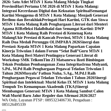
2026: Satu Atlet MTsN 1 Kota Malang Melaju Tingkat
Provinsi
Hari Pertama UM 2026 di MTsN 1 Kota Malang:
Integrasi Kecerdasan Digital dan Kekuatan Spiritual
Semangat
Kartini Menggema di MTsN 1 Kota Malang: Menjadi Generasi
Berilmu dan Berakhlak
Peringati Hari Kartini, GTK dan Siswa
MTsN 1 Kota Malang Raih Penghargaan Literasi dari Menteri
Agama RI
Refleksi Halalbihalal dan Semangat Kartini: DWP
MTsN 1 Kota Malang Raih Prestasi di Kemenag Kota
Malang
Ukir Prestasi di Kancah Provinsi, MTsN 1 Kota Malang
Raih Dua Medali Perunggu OLIMPABA 2026
Sinergi dan
Prestasi: Kepala MTsN 1 Kota Malang Paparkan Capaian
Kinerja Triwulan I dalam Forum “Selat Bali”
Guru MTsN 1
Kota Malang Beri Materi Pentingnya Generasi Literat di
Workshop SMK Telkom
Tim ZI Matsanewa Ikuti Bimbingan
Teknis Penilaian Pembangunan Zona Integritas
Irma Mulyanti,
S.Pd., M.Pd Raih Penghargaan Pegawai Teladan Triwulan I
Tahun 2026
Musyafa’ Fathun Nuha, S.Ag., M.Pd.I Raih
Penghargaan Pegawai Teladan Triwulan I Tahun 2026
Sinergi
Spiritual dan Intelektual: Murid Kelas IX MTsN 1 kota Malang
Tempuh Tes Kemampuan Akademik (TKA)
Sinergi
Membangun Generasi: MTsN 1 Kota Malang Sambut Calon
Wali Murid Baru Jalur Reguler dan Afirmasi 2026/2027
WA Only, Layanan PTSP : 0895323406730, Pengaduan :
085126495339