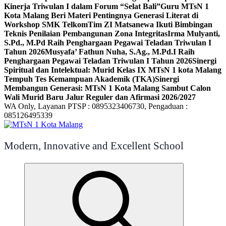
Kinerja Triwulan I dalam Forum “Selat Bali”
Guru MTsN 1
Kota Malang Beri Materi Pentingnya Generasi Literat di
Workshop SMK Telkom
Tim ZI Matsanewa Ikuti Bimbingan
Teknis Penilaian Pembangunan Zona Integritas
Irma Mulyanti,
S.Pd., M.Pd Raih Penghargaan Pegawai Teladan Triwulan I
Tahun 2026
Musyafa’ Fathun Nuha, S.Ag., M.Pd.I Raih
Penghargaan Pegawai Teladan Triwulan I Tahun 2026
Sinergi
Spiritual dan Intelektual: Murid Kelas IX MTsN 1 kota Malang
Tempuh Tes Kemampuan Akademik (TKA)
Sinergi
Membangun Generasi: MTsN 1 Kota Malang Sambut Calon
Wali Murid Baru Jalur Reguler dan Afirmasi 2026/2027
WA Only, Layanan PTSP : 0895323406730, Pengaduan :
085126495339
Modern, Innovative and Excellent School