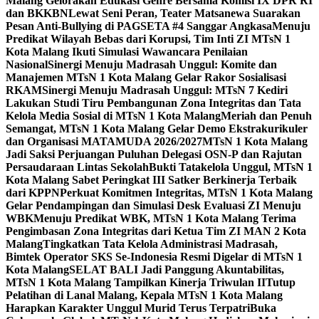
Malang Gelorakan Edukasi Genre Bersama Komisi IX DPR RI
dan BKKBN
Lewat Seni Peran, Teater Matsanewa Suarakan
Pesan Anti-Bullying di PAGSETA #4 Sanggar Angkasa
Menuju
Predikat Wilayah Bebas dari Korupsi, Tim Inti ZI MTsN 1
Kota Malang Ikuti Simulasi Wawancara Penilaian
Nasional
Sinergi Menuju Madrasah Unggul: Komite dan
Manajemen MTsN 1 Kota Malang Gelar Rakor Sosialisasi
RKAM
Sinergi Menuju Madrasah Unggul: MTsN 7 Kediri
Lakukan Studi Tiru Pembangunan Zona Integritas dan Tata
Kelola Media Sosial di MTsN 1 Kota Malang
Meriah dan Penuh
Semangat, MTsN 1 Kota Malang Gelar Demo Ekstrakurikuler
dan Organisasi MATAMUDA 2026/2027
MTsN 1 Kota Malang
Jadi Saksi Perjuangan Puluhan Delegasi OSN-P dan Rajutan
Persaudaraan Lintas Sekolah
Bukti Tatakelola Unggul, MTsN 1
Kota Malang Sabet Peringkat III Satker Berkinerja Terbaik
dari KPPN
Perkuat Komitmen Integritas, MTsN 1 Kota Malang
Gelar Pendampingan dan Simulasi Desk Evaluasi ZI Menuju
WBK
Menuju Predikat WBK, MTsN 1 Kota Malang Terima
Pengimbasan Zona Integritas dari Ketua Tim ZI MAN 2 Kota
Malang
Tingkatkan Tata Kelola Administrasi Madrasah,
Bimtek Operator SKS Se-Indonesia Resmi Digelar di MTsN 1
Kota Malang
SELAT BALI Jadi Panggung Akuntabilitas,
MTsN 1 Kota Malang Tampilkan Kinerja Triwulan II
Tutup
Pelatihan di Lanal Malang, Kepala MTsN 1 Kota Malang
Harapkan Karakter Unggul Murid Terus Terpatri
Buka