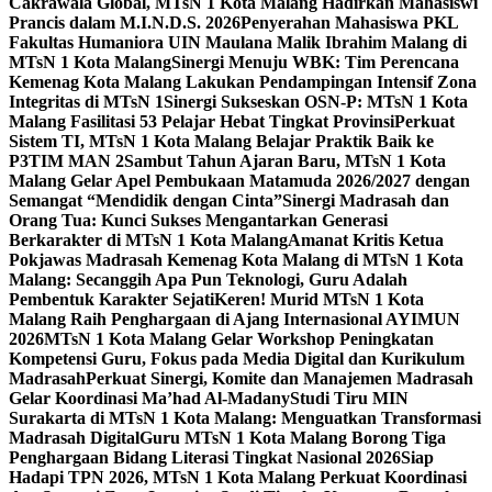
Cakrawala Global, MTsN 1 Kota Malang Hadirkan Mahasiswi
Prancis dalam M.I.N.D.S. 2026
Penyerahan Mahasiswa PKL
Fakultas Humaniora UIN Maulana Malik Ibrahim Malang di
MTsN 1 Kota Malang
Sinergi Menuju WBK: Tim Perencana
Kemenag Kota Malang Lakukan Pendampingan Intensif Zona
Integritas di MTsN 1
Sinergi Sukseskan OSN-P: MTsN 1 Kota
Malang Fasilitasi 53 Pelajar Hebat Tingkat Provinsi
Perkuat
Sistem TI, MTsN 1 Kota Malang Belajar Praktik Baik ke
P3TIM MAN 2
Sambut Tahun Ajaran Baru, MTsN 1 Kota
Malang Gelar Apel Pembukaan Matamuda 2026/2027 dengan
Semangat “Mendidik dengan Cinta”
Sinergi Madrasah dan
Orang Tua: Kunci Sukses Mengantarkan Generasi
Berkarakter di MTsN 1 Kota Malang
Amanat Kritis Ketua
Pokjawas Madrasah Kemenag Kota Malang di MTsN 1 Kota
Malang: Secanggih Apa Pun Teknologi, Guru Adalah
Pembentuk Karakter Sejati
Keren! Murid MTsN 1 Kota
Malang Raih Penghargaan di Ajang Internasional AYIMUN
2026
MTsN 1 Kota Malang Gelar Workshop Peningkatan
Kompetensi Guru, Fokus pada Media Digital dan Kurikulum
Madrasah
Perkuat Sinergi, Komite dan Manajemen Madrasah
Gelar Koordinasi Ma’had Al-Madany
Studi Tiru MIN
Surakarta di MTsN 1 Kota Malang: Menguatkan Transformasi
Madrasah Digital
Guru MTsN 1 Kota Malang Borong Tiga
Penghargaan Bidang Literasi Tingkat Nasional 2026
Siap
Hadapi TPN 2026, MTsN 1 Kota Malang Perkuat Koordinasi