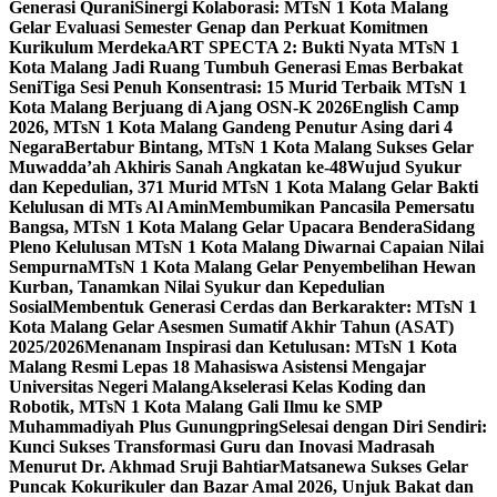
Generasi Qurani
Sinergi Kolaborasi: MTsN 1 Kota Malang
Gelar Evaluasi Semester Genap dan Perkuat Komitmen
Kurikulum Merdeka
ART SPECTA 2: Bukti Nyata MTsN 1
Kota Malang Jadi Ruang Tumbuh Generasi Emas Berbakat
Seni
Tiga Sesi Penuh Konsentrasi: 15 Murid Terbaik MTsN 1
Kota Malang Berjuang di Ajang OSN-K 2026
English Camp
2026, MTsN 1 Kota Malang Gandeng Penutur Asing dari 4
Negara
Bertabur Bintang, MTsN 1 Kota Malang Sukses Gelar
Muwadda’ah Akhiris Sanah Angkatan ke-48
Wujud Syukur
dan Kepedulian, 371 Murid MTsN 1 Kota Malang Gelar Bakti
Kelulusan di MTs Al Amin
Membumikan Pancasila Pemersatu
Bangsa, MTsN 1 Kota Malang Gelar Upacara Bendera
Sidang
Pleno Kelulusan MTsN 1 Kota Malang Diwarnai Capaian Nilai
Sempurna
MTsN 1 Kota Malang Gelar Penyembelihan Hewan
Kurban, Tanamkan Nilai Syukur dan Kepedulian
Sosial
Membentuk Generasi Cerdas dan Berkarakter: MTsN 1
Kota Malang Gelar Asesmen Sumatif Akhir Tahun (ASAT)
2025/2026
Menanam Inspirasi dan Ketulusan: MTsN 1 Kota
Malang Resmi Lepas 18 Mahasiswa Asistensi Mengajar
Universitas Negeri Malang
Akselerasi Kelas Koding dan
Robotik, MTsN 1 Kota Malang Gali Ilmu ke SMP
Muhammadiyah Plus Gunungpring
Selesai dengan Diri Sendiri:
Kunci Sukses Transformasi Guru dan Inovasi Madrasah
Menurut Dr. Akhmad Sruji Bahtiar
Matsanewa Sukses Gelar
Puncak Kokurikuler dan Bazar Amal 2026, Unjuk Bakat dan