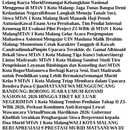
Lelang Karya Murid
Semangat Kebangkitan Nasional
Menggema di MTsN 1 Kota Malang: Jaga Tunas Bangsa Demi
Kedaulatan Negara
Ribuan Langkah Menuju Tanah Suci,
Siswa MTsN 1 Kota Malang Ikuti Manasik Haji Penuh
Antusias
Kawal Enam Area Perubahan, Tim Penilai Internal
Kemenag RI Evaluasi Pilot Project ZI-WBK di MTsN 1 Kota
Malang
MTsN 1 Kota Malang Gelar Acara Penjemputan
Mahasiswa Asistensi Mengajar UIN Maulana Malik Ibrahim
Malang: Momentum Cetak Karakter Tangguh di Kawah
Candradimuka
Pimpin Upacara Terakhir, dr. Gamal Albinsaid
Bekali Siswa MTsN 1 Kota Malang Tiga Kunci Sukses
Sinergi
Lintas Madrasah: MTsN 1 Kota Malang Sambut Studi Tiru
Pengelolaan Layanan Bimbingan dan Konseling dari MTsN
Kota Bogor
Matsanewa Berbagi Karya Seni, Dari Madrasah
untuk Pendidikan yang Lebih Bermakna
Semangat Murid
Kelas 9 MTsN 1 Kota Malang Tetap Membara dalam Upacara
Bendera Pasca-Ujian
MATSANEWA MENGGUNCANG
BANDUNG: BORONG JUARA UMUM KOSSMI
NASIONAL 2026 HINGGA TIKET KE LUAR
NEGERI
MTsN 1 Kota Malang Tembus Penilaian Tahap II ZI-
WBK 2026, Perkuat Komitmen Anti-Korupsi Lewat
Wawancara Virtual
Puncak Hardiknas 2026: Gubernur
Khofifah Serahkan Penghargaan Siswa Berprestasi kepada
Dua Murid MTsN 1 Kota Malang
WALI KOTA MALANG
BERI APRESIASI 9 PRESTASI MURID MATSANEWA DI