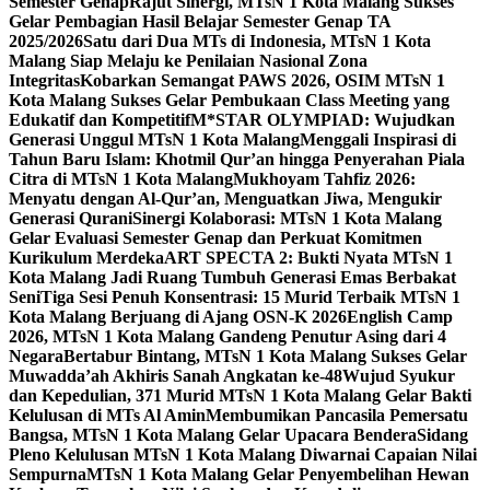
Semester Genap
Rajut Sinergi, MTsN 1 Kota Malang Sukses
Gelar Pembagian Hasil Belajar Semester Genap TA
2025/2026
Satu dari Dua MTs di Indonesia, MTsN 1 Kota
Malang Siap Melaju ke Penilaian Nasional Zona
Integritas
Kobarkan Semangat PAWS 2026, OSIM MTsN 1
Kota Malang Sukses Gelar Pembukaan Class Meeting yang
Edukatif dan Kompetitif
M*STAR OLYMPIAD: Wujudkan
Generasi Unggul MTsN 1 Kota Malang
Menggali Inspirasi di
Tahun Baru Islam: Khotmil Qur’an hingga Penyerahan Piala
Citra di MTsN 1 Kota Malang
Mukhoyam Tahfiz 2026:
Menyatu dengan Al-Qur’an, Menguatkan Jiwa, Mengukir
Generasi Qurani
Sinergi Kolaborasi: MTsN 1 Kota Malang
Gelar Evaluasi Semester Genap dan Perkuat Komitmen
Kurikulum Merdeka
ART SPECTA 2: Bukti Nyata MTsN 1
Kota Malang Jadi Ruang Tumbuh Generasi Emas Berbakat
Seni
Tiga Sesi Penuh Konsentrasi: 15 Murid Terbaik MTsN 1
Kota Malang Berjuang di Ajang OSN-K 2026
English Camp
2026, MTsN 1 Kota Malang Gandeng Penutur Asing dari 4
Negara
Bertabur Bintang, MTsN 1 Kota Malang Sukses Gelar
Muwadda’ah Akhiris Sanah Angkatan ke-48
Wujud Syukur
dan Kepedulian, 371 Murid MTsN 1 Kota Malang Gelar Bakti
Kelulusan di MTs Al Amin
Membumikan Pancasila Pemersatu
Bangsa, MTsN 1 Kota Malang Gelar Upacara Bendera
Sidang
Pleno Kelulusan MTsN 1 Kota Malang Diwarnai Capaian Nilai
Sempurna
MTsN 1 Kota Malang Gelar Penyembelihan Hewan