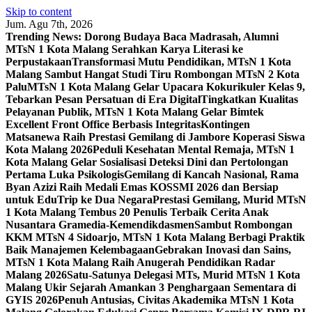
Skip to content
Jum. Agu 7th, 2026
Trending News:
Dorong Budaya Baca Madrasah, Alumni
MTsN 1 Kota Malang Serahkan Karya Literasi ke
Perpustakaan
Transformasi Mutu Pendidikan, MTsN 1 Kota
Malang Sambut Hangat Studi Tiru Rombongan MTsN 2 Kota
Palu
MTsN 1 Kota Malang Gelar Upacara Kokurikuler Kelas 9,
Tebarkan Pesan Persatuan di Era Digital
Tingkatkan Kualitas
Pelayanan Publik, MTsN 1 Kota Malang Gelar Bimtek
Excellent Front Office Berbasis Integritas
Kontingen
Matsanewa Raih Prestasi Gemilang di Jambore Koperasi Siswa
Kota Malang 2026
Peduli Kesehatan Mental Remaja, MTsN 1
Kota Malang Gelar Sosialisasi Deteksi Dini dan Pertolongan
Pertama Luka Psikologis
Gemilang di Kancah Nasional, Rama
Byan Azizi Raih Medali Emas KOSSMI 2026 dan Bersiap
untuk EduTrip ke Dua Negara
Prestasi Gemilang, Murid MTsN
1 Kota Malang Tembus 20 Penulis Terbaik Cerita Anak
Nusantara Gramedia-Kemendikdasmen
Sambut Rombongan
KKM MTsN 4 Sidoarjo, MTsN 1 Kota Malang Berbagi Praktik
Baik Manajemen Kelembagaan
Gebrakan Inovasi dan Sains,
MTsN 1 Kota Malang Raih Anugerah Pendidikan Radar
Malang 2026
Satu-Satunya Delegasi MTs, Murid MTsN 1 Kota
Malang Ukir Sejarah Amankan 3 Penghargaan Sementara di
GYIS 2026
Penuh Antusias, Civitas Akademika MTsN 1 Kota