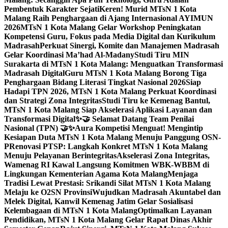
Pembentuk Karakter Sejati
Keren! Murid MTsN 1 Kota
Malang Raih Penghargaan di Ajang Internasional AYIMUN
2026
MTsN 1 Kota Malang Gelar Workshop Peningkatan
Kompetensi Guru, Fokus pada Media Digital dan Kurikulum
Madrasah
Perkuat Sinergi, Komite dan Manajemen Madrasah
Gelar Koordinasi Ma’had Al-Madany
Studi Tiru MIN
Surakarta di MTsN 1 Kota Malang: Menguatkan Transformasi
Madrasah Digital
Guru MTsN 1 Kota Malang Borong Tiga
Penghargaan Bidang Literasi Tingkat Nasional 2026
Siap
Hadapi TPN 2026, MTsN 1 Kota Malang Perkuat Koordinasi
dan Strategi Zona Integritas
Studi Tiru ke Kemenag Bantul,
MTsN 1 Kota Malang Siap Akselerasi Aplikasi Layanan dan
Transformasi Digital
✨🤝 Selamat Datang Team Penilai
Nasional (TPN) 🤝✨
Aura Kompetisi Menguat! Mengintip
Kesiapan Duta MTsN 1 Kota Malang Menuju Panggung OSN-
P
Renovasi PTSP: Langkah Konkret MTsN 1 Kota Malang
Menuju Pelayanan Berintegritas
Akselerasi Zona Integritas,
Wamenag RI Kawal Langsung Komitmen WBK-WBBM di
Lingkungan Kementerian Agama Kota Malang
Menjaga
Tradisi Lewat Prestasi: Srikandi Silat MTsN 1 Kota Malang
Melaju ke O2SN Provinsi
Wujudkan Madrasah Akuntabel dan
Melek Digital, Kanwil Kemenag Jatim Gelar Sosialisasi
Kelembagaan di MTsN 1 Kota Malang
Optimalkan Layanan
Pendidikan, MTsN 1 Kota Malang Gelar Rapat Dinas Akhir