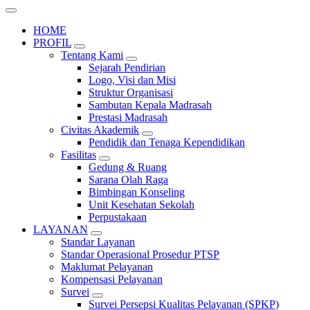
HOME
PROFIL
Tentang Kami
Sejarah Pendirian
Logo, Visi dan Misi
Struktur Organisasi
Sambutan Kepala Madrasah
Prestasi Madrasah
Civitas Akademik
Pendidik dan Tenaga Kependidikan
Fasilitas
Gedung & Ruang
Sarana Olah Raga
Bimbingan Konseling
Unit Kesehatan Sekolah
Perpustakaan
LAYANAN
Standar Layanan
Standar Operasional Prosedur PTSP
Maklumat Pelayanan
Kompensasi Pelayanan
Survei
Survei Persepsi Kualitas Pelayanan (SPKP)