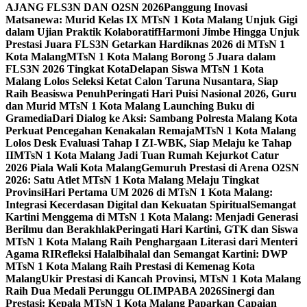
AJANG FLS3N DAN O2SN 2026
Panggung Inovasi
Matsanewa: Murid Kelas IX MTsN 1 Kota Malang Unjuk Gigi
dalam Ujian Praktik Kolaboratif
Harmoni Jimbe Hingga Unjuk
Prestasi Juara FLS3N Getarkan Hardiknas 2026 di MTsN 1
Kota Malang
MTsN 1 Kota Malang Borong 5 Juara dalam
FLS3N 2026 Tingkat Kota
Delapan Siswa MTsN 1 Kota
Malang Lolos Seleksi Ketat Calon Taruna Nusantara, Siap
Raih Beasiswa Penuh
Peringati Hari Puisi Nasional 2026, Guru
dan Murid MTsN 1 Kota Malang Launching Buku di
Gramedia
Dari Dialog ke Aksi: Sambang Polresta Malang Kota
Perkuat Pencegahan Kenakalan Remaja
MTsN 1 Kota Malang
Lolos Desk Evaluasi Tahap I ZI-WBK, Siap Melaju ke Tahap
II
MTsN 1 Kota Malang Jadi Tuan Rumah Kejurkot Catur
2026 Piala Wali Kota Malang
Gemuruh Prestasi di Arena O2SN
2026: Satu Atlet MTsN 1 Kota Malang Melaju Tingkat
Provinsi
Hari Pertama UM 2026 di MTsN 1 Kota Malang:
Integrasi Kecerdasan Digital dan Kekuatan Spiritual
Semangat
Kartini Menggema di MTsN 1 Kota Malang: Menjadi Generasi
Berilmu dan Berakhlak
Peringati Hari Kartini, GTK dan Siswa
MTsN 1 Kota Malang Raih Penghargaan Literasi dari Menteri
Agama RI
Refleksi Halalbihalal dan Semangat Kartini: DWP
MTsN 1 Kota Malang Raih Prestasi di Kemenag Kota
Malang
Ukir Prestasi di Kancah Provinsi, MTsN 1 Kota Malang
Raih Dua Medali Perunggu OLIMPABA 2026
Sinergi dan
Prestasi: Kepala MTsN 1 Kota Malang Paparkan Capaian