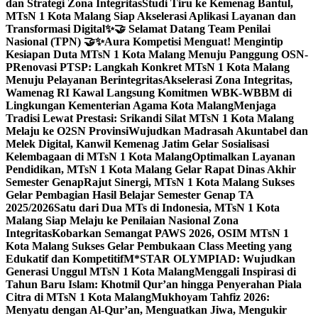
dan Strategi Zona Integritas
Studi Tiru ke Kemenag Bantul,
MTsN 1 Kota Malang Siap Akselerasi Aplikasi Layanan dan
Transformasi Digital
✨🤝 Selamat Datang Team Penilai
Nasional (TPN) 🤝✨
Aura Kompetisi Menguat! Mengintip
Kesiapan Duta MTsN 1 Kota Malang Menuju Panggung OSN-
P
Renovasi PTSP: Langkah Konkret MTsN 1 Kota Malang
Menuju Pelayanan Berintegritas
Akselerasi Zona Integritas,
Wamenag RI Kawal Langsung Komitmen WBK-WBBM di
Lingkungan Kementerian Agama Kota Malang
Menjaga
Tradisi Lewat Prestasi: Srikandi Silat MTsN 1 Kota Malang
Melaju ke O2SN Provinsi
Wujudkan Madrasah Akuntabel dan
Melek Digital, Kanwil Kemenag Jatim Gelar Sosialisasi
Kelembagaan di MTsN 1 Kota Malang
Optimalkan Layanan
Pendidikan, MTsN 1 Kota Malang Gelar Rapat Dinas Akhir
Semester Genap
Rajut Sinergi, MTsN 1 Kota Malang Sukses
Gelar Pembagian Hasil Belajar Semester Genap TA
2025/2026
Satu dari Dua MTs di Indonesia, MTsN 1 Kota
Malang Siap Melaju ke Penilaian Nasional Zona
Integritas
Kobarkan Semangat PAWS 2026, OSIM MTsN 1
Kota Malang Sukses Gelar Pembukaan Class Meeting yang
Edukatif dan Kompetitif
M*STAR OLYMPIAD: Wujudkan
Generasi Unggul MTsN 1 Kota Malang
Menggali Inspirasi di
Tahun Baru Islam: Khotmil Qur’an hingga Penyerahan Piala
Citra di MTsN 1 Kota Malang
Mukhoyam Tahfiz 2026:
Menyatu dengan Al-Qur’an, Menguatkan Jiwa, Mengukir