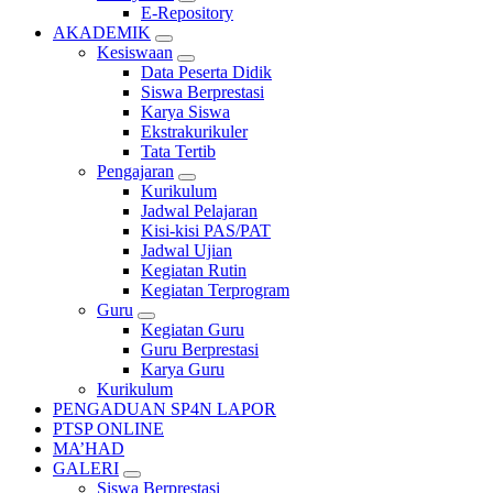
E-Repository
AKADEMIK
Kesiswaan
Data Peserta Didik
Siswa Berprestasi
Karya Siswa
Ekstrakurikuler
Tata Tertib
Pengajaran
Kurikulum
Jadwal Pelajaran
Kisi-kisi PAS/PAT
Jadwal Ujian
Kegiatan Rutin
Kegiatan Terprogram
Guru
Kegiatan Guru
Guru Berprestasi
Karya Guru
Kurikulum
PENGADUAN SP4N LAPOR
PTSP ONLINE
MA’HAD
GALERI
Siswa Berprestasi