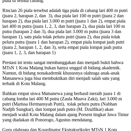
piala di semua cabang.
Rincian 26 piala tersebut adalah tiga piala di cabang lari 400 m putri
(juara 2, harapan 2, dan 3), dua piala lari 100 m putri (juara 2 dan
harapan 2), dua piala lari 3.000 m putri (juara 1 dan 2), empat piala
lari 400 m putra (juara 1, 2, 3, dan harapan 2), dua piala lari 100 m
putra (harapan 2 dan 3), dua piala lari 3.000 m putra (juara 3 dan
harapan 1), satu piala tolak peluru putri (juara 2), dua piala tolak
peluru putra (juara 1 dan harapan 2), empat piala lompat jauh putri
(juara 2, harapan 1, 2, dan 3), serta empat piala lompat jauh putra
(juara 1, 2, 3, dan harapan 1)
Prestasi ini tentu sangat membanggakan dan menjadi bukti bahwa
MTsN 1 Kota Malang bukan hanya unggul di bidang akademik.
Namun, di bidang nonakademik khususnya olahraga anak-anak
Matsanewa juga bisa membuktikan diri menjadi salah satu yang
terbaik di Kota Malang.
Bahkan empat siswa Matsanewa yang berhasil meraih juara 1 di
cabang lomba lari 400 M putra (Zaula Muava Zaki), lari 3.000 m
putri (Marissa Hermansyah Putri), tolak peluru putra (Nabhan
Nadjib Sungkar), dan lompat jauh putra (M. Dzulfikar) akan
menjadi wakil Kota Malang dalam ajang Porseni tingkat Jawa Timur
yang diadakan di Ponorogo, Agustus mendatang.
Guru olahraga dan Koordinator Ekstrakurikuler MTsN 1 Kota