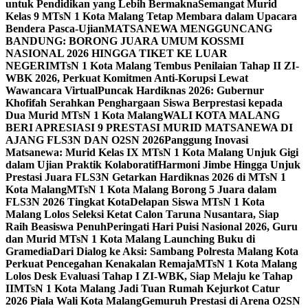
untuk Pendidikan yang Lebih Bermakna
Semangat Murid
Kelas 9 MTsN 1 Kota Malang Tetap Membara dalam Upacara
Bendera Pasca-Ujian
MATSANEWA MENGGUNCANG
BANDUNG: BORONG JUARA UMUM KOSSMI
NASIONAL 2026 HINGGA TIKET KE LUAR
NEGERI
MTsN 1 Kota Malang Tembus Penilaian Tahap II ZI-
WBK 2026, Perkuat Komitmen Anti-Korupsi Lewat
Wawancara Virtual
Puncak Hardiknas 2026: Gubernur
Khofifah Serahkan Penghargaan Siswa Berprestasi kepada
Dua Murid MTsN 1 Kota Malang
WALI KOTA MALANG
BERI APRESIASI 9 PRESTASI MURID MATSANEWA DI
AJANG FLS3N DAN O2SN 2026
Panggung Inovasi
Matsanewa: Murid Kelas IX MTsN 1 Kota Malang Unjuk Gigi
dalam Ujian Praktik Kolaboratif
Harmoni Jimbe Hingga Unjuk
Prestasi Juara FLS3N Getarkan Hardiknas 2026 di MTsN 1
Kota Malang
MTsN 1 Kota Malang Borong 5 Juara dalam
FLS3N 2026 Tingkat Kota
Delapan Siswa MTsN 1 Kota
Malang Lolos Seleksi Ketat Calon Taruna Nusantara, Siap
Raih Beasiswa Penuh
Peringati Hari Puisi Nasional 2026, Guru
dan Murid MTsN 1 Kota Malang Launching Buku di
Gramedia
Dari Dialog ke Aksi: Sambang Polresta Malang Kota
Perkuat Pencegahan Kenakalan Remaja
MTsN 1 Kota Malang
Lolos Desk Evaluasi Tahap I ZI-WBK, Siap Melaju ke Tahap
II
MTsN 1 Kota Malang Jadi Tuan Rumah Kejurkot Catur
2026 Piala Wali Kota Malang
Gemuruh Prestasi di Arena O2SN