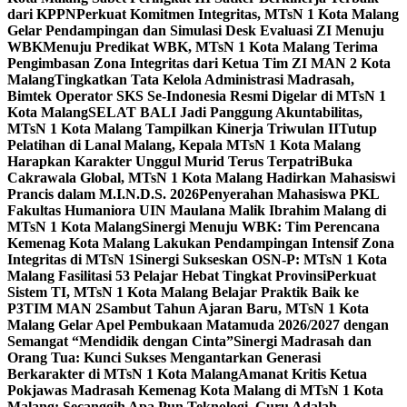
dari KPPN
Perkuat Komitmen Integritas, MTsN 1 Kota Malang
Gelar Pendampingan dan Simulasi Desk Evaluasi ZI Menuju
WBK
Menuju Predikat WBK, MTsN 1 Kota Malang Terima
Pengimbasan Zona Integritas dari Ketua Tim ZI MAN 2 Kota
Malang
Tingkatkan Tata Kelola Administrasi Madrasah,
Bimtek Operator SKS Se-Indonesia Resmi Digelar di MTsN 1
Kota Malang
SELAT BALI Jadi Panggung Akuntabilitas,
MTsN 1 Kota Malang Tampilkan Kinerja Triwulan II
Tutup
Pelatihan di Lanal Malang, Kepala MTsN 1 Kota Malang
Harapkan Karakter Unggul Murid Terus Terpatri
Buka
Cakrawala Global, MTsN 1 Kota Malang Hadirkan Mahasiswi
Prancis dalam M.I.N.D.S. 2026
Penyerahan Mahasiswa PKL
Fakultas Humaniora UIN Maulana Malik Ibrahim Malang di
MTsN 1 Kota Malang
Sinergi Menuju WBK: Tim Perencana
Kemenag Kota Malang Lakukan Pendampingan Intensif Zona
Integritas di MTsN 1
Sinergi Sukseskan OSN-P: MTsN 1 Kota
Malang Fasilitasi 53 Pelajar Hebat Tingkat Provinsi
Perkuat
Sistem TI, MTsN 1 Kota Malang Belajar Praktik Baik ke
P3TIM MAN 2
Sambut Tahun Ajaran Baru, MTsN 1 Kota
Malang Gelar Apel Pembukaan Matamuda 2026/2027 dengan
Semangat “Mendidik dengan Cinta”
Sinergi Madrasah dan
Orang Tua: Kunci Sukses Mengantarkan Generasi
Berkarakter di MTsN 1 Kota Malang
Amanat Kritis Ketua
Pokjawas Madrasah Kemenag Kota Malang di MTsN 1 Kota
Malang: Secanggih Apa Pun Teknologi, Guru Adalah