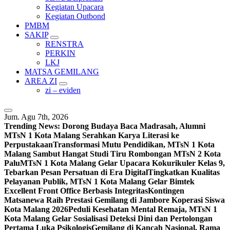
Kegiatan Upacara
Kegiatan Outbond
PMBM
SAKIP
RENSTRA
PERKIN
LKJ
MATSA GEMILANG
AREA ZI
zi – eviden
Jum. Agu 7th, 2026
Trending News:
Dorong Budaya Baca Madrasah, Alumni
MTsN 1 Kota Malang Serahkan Karya Literasi ke
Perpustakaan
Transformasi Mutu Pendidikan, MTsN 1 Kota
Malang Sambut Hangat Studi Tiru Rombongan MTsN 2 Kota
Palu
MTsN 1 Kota Malang Gelar Upacara Kokurikuler Kelas 9,
Tebarkan Pesan Persatuan di Era Digital
Tingkatkan Kualitas
Pelayanan Publik, MTsN 1 Kota Malang Gelar Bimtek
Excellent Front Office Berbasis Integritas
Kontingen
Matsanewa Raih Prestasi Gemilang di Jambore Koperasi Siswa
Kota Malang 2026
Peduli Kesehatan Mental Remaja, MTsN 1
Kota Malang Gelar Sosialisasi Deteksi Dini dan Pertolongan
Pertama Luka Psikologis
Gemilang di Kancah Nasional, Rama