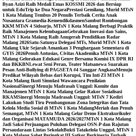
Byan Azizi Raih Medali Emas KOSSMI 2026 dan Bersiap
untuk EduTrip ke Dua Negara
Prestasi Gemilang, Murid MTsN
1 Kota Malang Tembus 20 Penulis Terbaik Cerita Anak
Nusantara Gramedia-Kemendikdasmen
Sambut Rombongan
KKM MTsN 4 Sidoarjo, MTsN 1 Kota Malang Berbagi Praktik
Baik Manajemen Kelembagaan
Gebrakan Inovasi dan Sains,
MTsN 1 Kota Malang Raih Anugerah Pendidikan Radar
Malang 2026
Satu-Satunya Delegasi MTs, Murid MTsN 1 Kota
Malang Ukir Sejarah Amankan 3 Penghargaan Sementara di
GYIS 2026
Penuh Antusias, Civitas Akademika MTsN 1 Kota
Malang Gelorakan Edukasi Genre Bersama Komisi IX DPR RI
dan BKKBN
Lewat Seni Peran, Teater Matsanewa Suarakan
Pesan Anti-Bullying di PAGSETA #4 Sanggar Angkasa
Menuju
Predikat Wilayah Bebas dari Korupsi, Tim Inti ZI MTsN 1
Kota Malang Ikuti Simulasi Wawancara Penilaian
Nasional
Sinergi Menuju Madrasah Unggul: Komite dan
Manajemen MTsN 1 Kota Malang Gelar Rakor Sosialisasi
RKAM
Sinergi Menuju Madrasah Unggul: MTsN 7 Kediri
Lakukan Studi Tiru Pembangunan Zona Integritas dan Tata
Kelola Media Sosial di MTsN 1 Kota Malang
Meriah dan Penuh
Semangat, MTsN 1 Kota Malang Gelar Demo Ekstrakurikuler
dan Organisasi MATAMUDA 2026/2027
MTsN 1 Kota Malang
Jadi Saksi Perjuangan Puluhan Delegasi OSN-P dan Rajutan
Persaudaraan Lintas Sekolah
Bukti Tatakelola Unggul, MTsN 1
Kota Malang Sabet Peringkat III Satker Berkinerja Terbaik