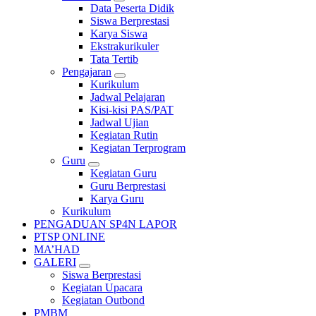
Data Peserta Didik
Siswa Berprestasi
Karya Siswa
Ekstrakurikuler
Tata Tertib
Pengajaran
Kurikulum
Jadwal Pelajaran
Kisi-kisi PAS/PAT
Jadwal Ujian
Kegiatan Rutin
Kegiatan Terprogram
Guru
Kegiatan Guru
Guru Berprestasi
Karya Guru
Kurikulum
PENGADUAN SP4N LAPOR
PTSP ONLINE
MA’HAD
GALERI
Siswa Berprestasi
Kegiatan Upacara
Kegiatan Outbond
PMBM