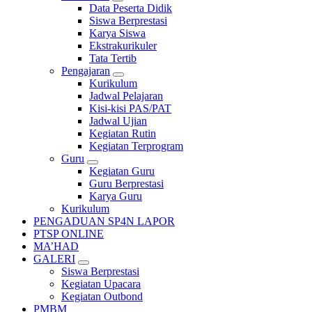
Data Peserta Didik
Siswa Berprestasi
Karya Siswa
Ekstrakurikuler
Tata Tertib
Pengajaran
Kurikulum
Jadwal Pelajaran
Kisi-kisi PAS/PAT
Jadwal Ujian
Kegiatan Rutin
Kegiatan Terprogram
Guru
Kegiatan Guru
Guru Berprestasi
Karya Guru
Kurikulum
PENGADUAN SP4N LAPOR
PTSP ONLINE
MA’HAD
GALERI
Siswa Berprestasi
Kegiatan Upacara
Kegiatan Outbond
PMBM