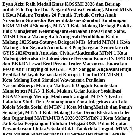
Byan Azizi Raih Medali Emas KOSSMI 2026 dan Bersiap
untuk EduTrip ke Dua Negara
Prestasi Gemilang, Murid MTsN
1 Kota Malang Tembus 20 Penulis Terbaik Cerita Anak
Nusantara Gramedia-Kemendikdasmen
Sambut Rombongan
KKM MTsN 4 Sidoarjo, MTsN 1 Kota Malang Berbagi Praktik
Baik Manajemen Kelembagaan
Gebrakan Inovasi dan Sains,
MTsN 1 Kota Malang Raih Anugerah Pendidikan Radar
Malang 2026
Satu-Satunya Delegasi MTs, Murid MTsN 1 Kota
Malang Ukir Sejarah Amankan 3 Penghargaan Sementara di
GYIS 2026
Penuh Antusias, Civitas Akademika MTsN 1 Kota
Malang Gelorakan Edukasi Genre Bersama Komisi IX DPR RI
dan BKKBN
Lewat Seni Peran, Teater Matsanewa Suarakan
Pesan Anti-Bullying di PAGSETA #4 Sanggar Angkasa
Menuju
Predikat Wilayah Bebas dari Korupsi, Tim Inti ZI MTsN 1
Kota Malang Ikuti Simulasi Wawancara Penilaian
Nasional
Sinergi Menuju Madrasah Unggul: Komite dan
Manajemen MTsN 1 Kota Malang Gelar Rakor Sosialisasi
RKAM
Sinergi Menuju Madrasah Unggul: MTsN 7 Kediri
Lakukan Studi Tiru Pembangunan Zona Integritas dan Tata
Kelola Media Sosial di MTsN 1 Kota Malang
Meriah dan Penuh
Semangat, MTsN 1 Kota Malang Gelar Demo Ekstrakurikuler
dan Organisasi MATAMUDA 2026/2027
MTsN 1 Kota Malang
Jadi Saksi Perjuangan Puluhan Delegasi OSN-P dan Rajutan
Persaudaraan Lintas Sekolah
Bukti Tatakelola Unggul, MTsN 1
Kota Malang Sabet Peringkat III Satker Berkinerja Terbaik