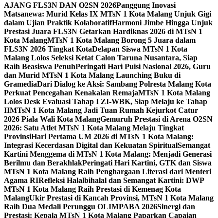
AJANG FLS3N DAN O2SN 2026
Panggung Inovasi
Matsanewa: Murid Kelas IX MTsN 1 Kota Malang Unjuk Gigi
dalam Ujian Praktik Kolaboratif
Harmoni Jimbe Hingga Unjuk
Prestasi Juara FLS3N Getarkan Hardiknas 2026 di MTsN 1
Kota Malang
MTsN 1 Kota Malang Borong 5 Juara dalam
FLS3N 2026 Tingkat Kota
Delapan Siswa MTsN 1 Kota
Malang Lolos Seleksi Ketat Calon Taruna Nusantara, Siap
Raih Beasiswa Penuh
Peringati Hari Puisi Nasional 2026, Guru
dan Murid MTsN 1 Kota Malang Launching Buku di
Gramedia
Dari Dialog ke Aksi: Sambang Polresta Malang Kota
Perkuat Pencegahan Kenakalan Remaja
MTsN 1 Kota Malang
Lolos Desk Evaluasi Tahap I ZI-WBK, Siap Melaju ke Tahap
II
MTsN 1 Kota Malang Jadi Tuan Rumah Kejurkot Catur
2026 Piala Wali Kota Malang
Gemuruh Prestasi di Arena O2SN
2026: Satu Atlet MTsN 1 Kota Malang Melaju Tingkat
Provinsi
Hari Pertama UM 2026 di MTsN 1 Kota Malang:
Integrasi Kecerdasan Digital dan Kekuatan Spiritual
Semangat
Kartini Menggema di MTsN 1 Kota Malang: Menjadi Generasi
Berilmu dan Berakhlak
Peringati Hari Kartini, GTK dan Siswa
MTsN 1 Kota Malang Raih Penghargaan Literasi dari Menteri
Agama RI
Refleksi Halalbihalal dan Semangat Kartini: DWP
MTsN 1 Kota Malang Raih Prestasi di Kemenag Kota
Malang
Ukir Prestasi di Kancah Provinsi, MTsN 1 Kota Malang
Raih Dua Medali Perunggu OLIMPABA 2026
Sinergi dan
Prestasi: Kepala MTsN 1 Kota Malang Paparkan Capaian