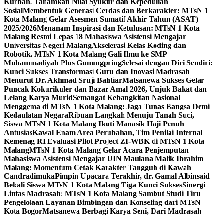
Kurban, Tanamkan Nilai Syukur dan Kepedulian
Sosial
Membentuk Generasi Cerdas dan Berkarakter: MTsN 1
Kota Malang Gelar Asesmen Sumatif Akhir Tahun (ASAT)
2025/2026
Menanam Inspirasi dan Ketulusan: MTsN 1 Kota
Malang Resmi Lepas 18 Mahasiswa Asistensi Mengajar
Universitas Negeri Malang
Akselerasi Kelas Koding dan
Robotik, MTsN 1 Kota Malang Gali Ilmu ke SMP
Muhammadiyah Plus Gunungpring
Selesai dengan Diri Sendiri:
Kunci Sukses Transformasi Guru dan Inovasi Madrasah
Menurut Dr. Akhmad Sruji Bahtiar
Matsanewa Sukses Gelar
Puncak Kokurikuler dan Bazar Amal 2026, Unjuk Bakat dan
Lelang Karya Murid
Semangat Kebangkitan Nasional
Menggema di MTsN 1 Kota Malang: Jaga Tunas Bangsa Demi
Kedaulatan Negara
Ribuan Langkah Menuju Tanah Suci,
Siswa MTsN 1 Kota Malang Ikuti Manasik Haji Penuh
Antusias
Kawal Enam Area Perubahan, Tim Penilai Internal
Kemenag RI Evaluasi Pilot Project ZI-WBK di MTsN 1 Kota
Malang
MTsN 1 Kota Malang Gelar Acara Penjemputan
Mahasiswa Asistensi Mengajar UIN Maulana Malik Ibrahim
Malang: Momentum Cetak Karakter Tangguh di Kawah
Candradimuka
Pimpin Upacara Terakhir, dr. Gamal Albinsaid
Bekali Siswa MTsN 1 Kota Malang Tiga Kunci Sukses
Sinergi
Lintas Madrasah: MTsN 1 Kota Malang Sambut Studi Tiru
Pengelolaan Layanan Bimbingan dan Konseling dari MTsN
Kota Bogor
Matsanewa Berbagi Karya Seni, Dari Madrasah