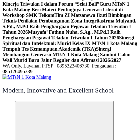
Kinerja Triwulan I dalam Forum “Selat Bali”
Guru MTsN 1
Kota Malang Beri Materi Pentingnya Generasi Literat di
Workshop SMK Telkom
Tim ZI Matsanewa Ikuti Bimbingan
Teknis Penilaian Pembangunan Zona Integritas
Irma Mulyanti,
S.Pd., M.Pd Raih Penghargaan Pegawai Teladan Triwulan I
Tahun 2026
Musyafa’ Fathun Nuha, S.Ag., M.Pd.I Raih
Penghargaan Pegawai Teladan Triwulan I Tahun 2026
Sinergi
Spiritual dan Intelektual: Murid Kelas IX MTsN 1 kota Malang
Tempuh Tes Kemampuan Akademik (TKA)
Sinergi
Membangun Generasi: MTsN 1 Kota Malang Sambut Calon
Wali Murid Baru Jalur Reguler dan Afirmasi 2026/2027
WA Only, Layanan PTSP : 0895323406730, Pengaduan :
085126495339
Modern, Innovative and Excellent School