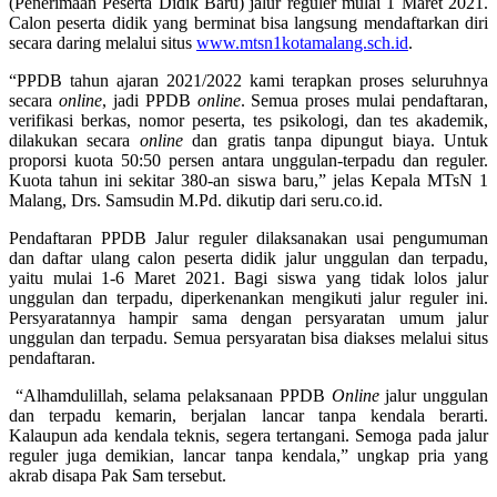
(Penerimaan Peserta Didik Baru) jalur reguler mulai 1 Maret 2021.
Calon peserta didik yang berminat bisa langsung mendaftarkan diri
secara daring melalui situs
www.mtsn1kotamalang.sch.id
.
“PPDB tahun ajaran 2021/2022 kami terapkan proses seluruhnya
secara
online
, jadi PPDB
online
. Semua proses mulai pendaftaran,
verifikasi berkas, nomor peserta, tes psikologi, dan tes akademik,
dilakukan secara
online
dan gratis tanpa dipungut biaya. Untuk
proporsi kuota 50:50 persen antara unggulan-terpadu dan reguler.
Kuota tahun ini sekitar 380-an siswa baru,” jelas Kepala MTsN 1
Malang, Drs. Samsudin M.Pd. dikutip dari seru.co.id.
Pendaftaran PPDB Jalur reguler dilaksanakan usai pengumuman
dan daftar ulang calon peserta didik jalur unggulan dan terpadu,
yaitu mulai 1-6 Maret 2021. Bagi siswa yang tidak lolos jalur
unggulan dan terpadu, diperkenankan mengikuti jalur reguler ini.
Persyaratannya hampir sama dengan persyaratan umum jalur
unggulan dan terpadu. Semua persyaratan bisa diakses melalui situs
pendaftaran.
“Alhamdulillah, selama pelaksanaan PPDB
Online
jalur unggulan
dan terpadu kemarin, berjalan lancar tanpa kendala berarti.
Kalaupun ada kendala teknis, segera tertangani. Semoga pada jalur
reguler juga demikian, lancar tanpa kendala,” ungkap pria yang
akrab disapa Pak Sam tersebut.