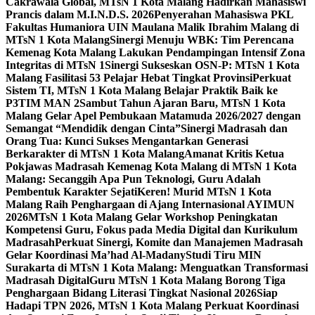
Cakrawala Global, MTsN 1 Kota Malang Hadirkan Mahasiswi
Prancis dalam M.I.N.D.S. 2026
Penyerahan Mahasiswa PKL
Fakultas Humaniora UIN Maulana Malik Ibrahim Malang di
MTsN 1 Kota Malang
Sinergi Menuju WBK: Tim Perencana
Kemenag Kota Malang Lakukan Pendampingan Intensif Zona
Integritas di MTsN 1
Sinergi Sukseskan OSN-P: MTsN 1 Kota
Malang Fasilitasi 53 Pelajar Hebat Tingkat Provinsi
Perkuat
Sistem TI, MTsN 1 Kota Malang Belajar Praktik Baik ke
P3TIM MAN 2
Sambut Tahun Ajaran Baru, MTsN 1 Kota
Malang Gelar Apel Pembukaan Matamuda 2026/2027 dengan
Semangat “Mendidik dengan Cinta”
Sinergi Madrasah dan
Orang Tua: Kunci Sukses Mengantarkan Generasi
Berkarakter di MTsN 1 Kota Malang
Amanat Kritis Ketua
Pokjawas Madrasah Kemenag Kota Malang di MTsN 1 Kota
Malang: Secanggih Apa Pun Teknologi, Guru Adalah
Pembentuk Karakter Sejati
Keren! Murid MTsN 1 Kota
Malang Raih Penghargaan di Ajang Internasional AYIMUN
2026
MTsN 1 Kota Malang Gelar Workshop Peningkatan
Kompetensi Guru, Fokus pada Media Digital dan Kurikulum
Madrasah
Perkuat Sinergi, Komite dan Manajemen Madrasah
Gelar Koordinasi Ma’had Al-Madany
Studi Tiru MIN
Surakarta di MTsN 1 Kota Malang: Menguatkan Transformasi
Madrasah Digital
Guru MTsN 1 Kota Malang Borong Tiga
Penghargaan Bidang Literasi Tingkat Nasional 2026
Siap
Hadapi TPN 2026, MTsN 1 Kota Malang Perkuat Koordinasi