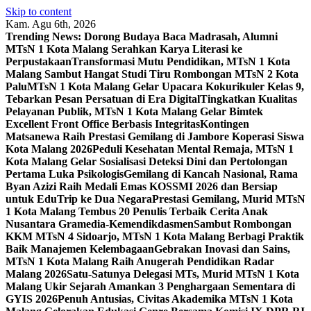
Skip to content
Kam. Agu 6th, 2026
Trending News:
Dorong Budaya Baca Madrasah, Alumni
MTsN 1 Kota Malang Serahkan Karya Literasi ke
Perpustakaan
Transformasi Mutu Pendidikan, MTsN 1 Kota
Malang Sambut Hangat Studi Tiru Rombongan MTsN 2 Kota
Palu
MTsN 1 Kota Malang Gelar Upacara Kokurikuler Kelas 9,
Tebarkan Pesan Persatuan di Era Digital
Tingkatkan Kualitas
Pelayanan Publik, MTsN 1 Kota Malang Gelar Bimtek
Excellent Front Office Berbasis Integritas
Kontingen
Matsanewa Raih Prestasi Gemilang di Jambore Koperasi Siswa
Kota Malang 2026
Peduli Kesehatan Mental Remaja, MTsN 1
Kota Malang Gelar Sosialisasi Deteksi Dini dan Pertolongan
Pertama Luka Psikologis
Gemilang di Kancah Nasional, Rama
Byan Azizi Raih Medali Emas KOSSMI 2026 dan Bersiap
untuk EduTrip ke Dua Negara
Prestasi Gemilang, Murid MTsN
1 Kota Malang Tembus 20 Penulis Terbaik Cerita Anak
Nusantara Gramedia-Kemendikdasmen
Sambut Rombongan
KKM MTsN 4 Sidoarjo, MTsN 1 Kota Malang Berbagi Praktik
Baik Manajemen Kelembagaan
Gebrakan Inovasi dan Sains,
MTsN 1 Kota Malang Raih Anugerah Pendidikan Radar
Malang 2026
Satu-Satunya Delegasi MTs, Murid MTsN 1 Kota
Malang Ukir Sejarah Amankan 3 Penghargaan Sementara di
GYIS 2026
Penuh Antusias, Civitas Akademika MTsN 1 Kota