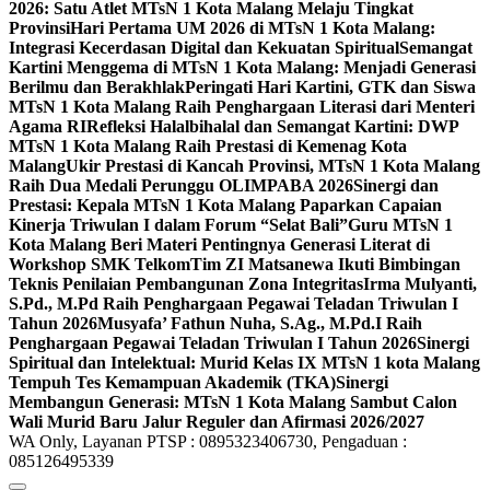
2026: Satu Atlet MTsN 1 Kota Malang Melaju Tingkat
Provinsi
Hari Pertama UM 2026 di MTsN 1 Kota Malang:
Integrasi Kecerdasan Digital dan Kekuatan Spiritual
Semangat
Kartini Menggema di MTsN 1 Kota Malang: Menjadi Generasi
Berilmu dan Berakhlak
Peringati Hari Kartini, GTK dan Siswa
MTsN 1 Kota Malang Raih Penghargaan Literasi dari Menteri
Agama RI
Refleksi Halalbihalal dan Semangat Kartini: DWP
MTsN 1 Kota Malang Raih Prestasi di Kemenag Kota
Malang
Ukir Prestasi di Kancah Provinsi, MTsN 1 Kota Malang
Raih Dua Medali Perunggu OLIMPABA 2026
Sinergi dan
Prestasi: Kepala MTsN 1 Kota Malang Paparkan Capaian
Kinerja Triwulan I dalam Forum “Selat Bali”
Guru MTsN 1
Kota Malang Beri Materi Pentingnya Generasi Literat di
Workshop SMK Telkom
Tim ZI Matsanewa Ikuti Bimbingan
Teknis Penilaian Pembangunan Zona Integritas
Irma Mulyanti,
S.Pd., M.Pd Raih Penghargaan Pegawai Teladan Triwulan I
Tahun 2026
Musyafa’ Fathun Nuha, S.Ag., M.Pd.I Raih
Penghargaan Pegawai Teladan Triwulan I Tahun 2026
Sinergi
Spiritual dan Intelektual: Murid Kelas IX MTsN 1 kota Malang
Tempuh Tes Kemampuan Akademik (TKA)
Sinergi
Membangun Generasi: MTsN 1 Kota Malang Sambut Calon
Wali Murid Baru Jalur Reguler dan Afirmasi 2026/2027
WA Only, Layanan PTSP : 0895323406730, Pengaduan :
085126495339