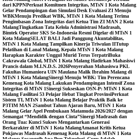
dari KPPN
Perkuat Komitmen Integritas, MTsN 1 Kota Malang
Gelar Pendampingan dan Simulasi Desk Evaluasi ZI Menuju
WBK
Menuju Predikat WBK, MTsN 1 Kota Malang Terima
Pengimbasan Zona Integritas dari Ketua Tim ZI MAN 2 Kota
Malang
Tingkatkan Tata Kelola Administrasi Madrasah,
Bimtek Operator SKS Se-Indonesia Resmi Digelar di MTsN 1
Kota Malang
SELAT BALI Jadi Panggung Akuntabilitas,
MTsN 1 Kota Malang Tampilkan Kinerja Triwulan II
Tutup
Pelatihan di Lanal Malang, Kepala MTsN 1 Kota Malang
Harapkan Karakter Unggul Murid Terus Terpatri
Buka
Cakrawala Global, MTsN 1 Kota Malang Hadirkan Mahasiswi
Prancis dalam M.I.N.D.S. 2026
Penyerahan Mahasiswa PKL
Fakultas Humaniora UIN Maulana Malik Ibrahim Malang di
MTsN 1 Kota Malang
Sinergi Menuju WBK: Tim Perencana
Kemenag Kota Malang Lakukan Pendampingan Intensif Zona
Integritas di MTsN 1
Sinergi Sukseskan OSN-P: MTsN 1 Kota
Malang Fasilitasi 53 Pelajar Hebat Tingkat Provinsi
Perkuat
Sistem TI, MTsN 1 Kota Malang Belajar Praktik Baik ke
P3TIM MAN 2
Sambut Tahun Ajaran Baru, MTsN 1 Kota
Malang Gelar Apel Pembukaan Matamuda 2026/2027 dengan
Semangat “Mendidik dengan Cinta”
Sinergi Madrasah dan
Orang Tua: Kunci Sukses Mengantarkan Generasi
Berkarakter di MTsN 1 Kota Malang
Amanat Kritis Ketua
Pokjawas Madrasah Kemenag Kota Malang di MTsN 1 Kota
Malang: Secanggih Apa Pun Teknologi, Guru Adalah