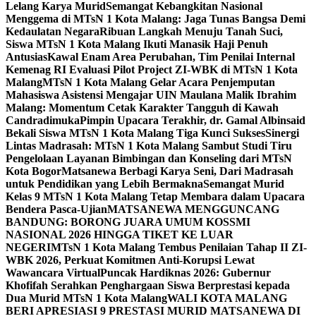
Lelang Karya Murid
Semangat Kebangkitan Nasional
Menggema di MTsN 1 Kota Malang: Jaga Tunas Bangsa Demi
Kedaulatan Negara
Ribuan Langkah Menuju Tanah Suci,
Siswa MTsN 1 Kota Malang Ikuti Manasik Haji Penuh
Antusias
Kawal Enam Area Perubahan, Tim Penilai Internal
Kemenag RI Evaluasi Pilot Project ZI-WBK di MTsN 1 Kota
Malang
MTsN 1 Kota Malang Gelar Acara Penjemputan
Mahasiswa Asistensi Mengajar UIN Maulana Malik Ibrahim
Malang: Momentum Cetak Karakter Tangguh di Kawah
Candradimuka
Pimpin Upacara Terakhir, dr. Gamal Albinsaid
Bekali Siswa MTsN 1 Kota Malang Tiga Kunci Sukses
Sinergi
Lintas Madrasah: MTsN 1 Kota Malang Sambut Studi Tiru
Pengelolaan Layanan Bimbingan dan Konseling dari MTsN
Kota Bogor
Matsanewa Berbagi Karya Seni, Dari Madrasah
untuk Pendidikan yang Lebih Bermakna
Semangat Murid
Kelas 9 MTsN 1 Kota Malang Tetap Membara dalam Upacara
Bendera Pasca-Ujian
MATSANEWA MENGGUNCANG
BANDUNG: BORONG JUARA UMUM KOSSMI
NASIONAL 2026 HINGGA TIKET KE LUAR
NEGERI
MTsN 1 Kota Malang Tembus Penilaian Tahap II ZI-
WBK 2026, Perkuat Komitmen Anti-Korupsi Lewat
Wawancara Virtual
Puncak Hardiknas 2026: Gubernur
Khofifah Serahkan Penghargaan Siswa Berprestasi kepada
Dua Murid MTsN 1 Kota Malang
WALI KOTA MALANG
BERI APRESIASI 9 PRESTASI MURID MATSANEWA DI