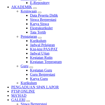
E-Repository
AKADEMIK
Kesiswaan
Data Peserta Didik
Siswa Berprestasi
Karya Siswa
Ekstrakurikuler
Tata Tertib
Pengajaran
Kurikulum
Jadwal Pelajaran
Kisi-kisi PAS/PAT
Jadwal Ujian
Kegiatan Rutin
Kegiatan Terprogram
Guru
Kegiatan Guru
Guru Berprestasi
Karya Guru
Kurikulum
PENGADUAN SP4N LAPOR
PTSP ONLINE
MA’HAD
GALERI
Siswa Berprestasi