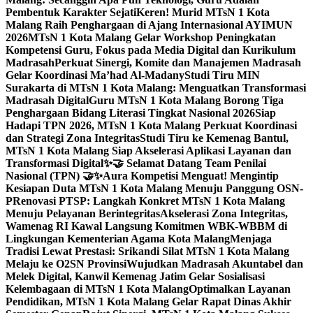
Pembentuk Karakter Sejati
Keren! Murid MTsN 1 Kota
Malang Raih Penghargaan di Ajang Internasional AYIMUN
2026
MTsN 1 Kota Malang Gelar Workshop Peningkatan
Kompetensi Guru, Fokus pada Media Digital dan Kurikulum
Madrasah
Perkuat Sinergi, Komite dan Manajemen Madrasah
Gelar Koordinasi Ma’had Al-Madany
Studi Tiru MIN
Surakarta di MTsN 1 Kota Malang: Menguatkan Transformasi
Madrasah Digital
Guru MTsN 1 Kota Malang Borong Tiga
Penghargaan Bidang Literasi Tingkat Nasional 2026
Siap
Hadapi TPN 2026, MTsN 1 Kota Malang Perkuat Koordinasi
dan Strategi Zona Integritas
Studi Tiru ke Kemenag Bantul,
MTsN 1 Kota Malang Siap Akselerasi Aplikasi Layanan dan
Transformasi Digital
✨🤝 Selamat Datang Team Penilai
Nasional (TPN) 🤝✨
Aura Kompetisi Menguat! Mengintip
Kesiapan Duta MTsN 1 Kota Malang Menuju Panggung OSN-
P
Renovasi PTSP: Langkah Konkret MTsN 1 Kota Malang
Menuju Pelayanan Berintegritas
Akselerasi Zona Integritas,
Wamenag RI Kawal Langsung Komitmen WBK-WBBM di
Lingkungan Kementerian Agama Kota Malang
Menjaga
Tradisi Lewat Prestasi: Srikandi Silat MTsN 1 Kota Malang
Melaju ke O2SN Provinsi
Wujudkan Madrasah Akuntabel dan
Melek Digital, Kanwil Kemenag Jatim Gelar Sosialisasi
Kelembagaan di MTsN 1 Kota Malang
Optimalkan Layanan
Pendidikan, MTsN 1 Kota Malang Gelar Rapat Dinas Akhir