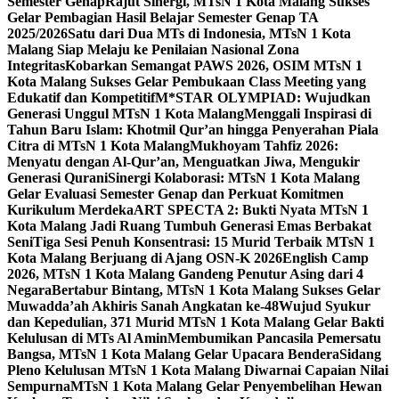
Semester Genap
Rajut Sinergi, MTsN 1 Kota Malang Sukses
Gelar Pembagian Hasil Belajar Semester Genap TA
2025/2026
Satu dari Dua MTs di Indonesia, MTsN 1 Kota
Malang Siap Melaju ke Penilaian Nasional Zona
Integritas
Kobarkan Semangat PAWS 2026, OSIM MTsN 1
Kota Malang Sukses Gelar Pembukaan Class Meeting yang
Edukatif dan Kompetitif
M*STAR OLYMPIAD: Wujudkan
Generasi Unggul MTsN 1 Kota Malang
Menggali Inspirasi di
Tahun Baru Islam: Khotmil Qur’an hingga Penyerahan Piala
Citra di MTsN 1 Kota Malang
Mukhoyam Tahfiz 2026:
Menyatu dengan Al-Qur’an, Menguatkan Jiwa, Mengukir
Generasi Qurani
Sinergi Kolaborasi: MTsN 1 Kota Malang
Gelar Evaluasi Semester Genap dan Perkuat Komitmen
Kurikulum Merdeka
ART SPECTA 2: Bukti Nyata MTsN 1
Kota Malang Jadi Ruang Tumbuh Generasi Emas Berbakat
Seni
Tiga Sesi Penuh Konsentrasi: 15 Murid Terbaik MTsN 1
Kota Malang Berjuang di Ajang OSN-K 2026
English Camp
2026, MTsN 1 Kota Malang Gandeng Penutur Asing dari 4
Negara
Bertabur Bintang, MTsN 1 Kota Malang Sukses Gelar
Muwadda’ah Akhiris Sanah Angkatan ke-48
Wujud Syukur
dan Kepedulian, 371 Murid MTsN 1 Kota Malang Gelar Bakti
Kelulusan di MTs Al Amin
Membumikan Pancasila Pemersatu
Bangsa, MTsN 1 Kota Malang Gelar Upacara Bendera
Sidang
Pleno Kelulusan MTsN 1 Kota Malang Diwarnai Capaian Nilai
Sempurna
MTsN 1 Kota Malang Gelar Penyembelihan Hewan