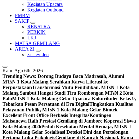
Kegiatan Upacara
Kegiatan Outbond
PMBM
SAKIP
RENSTRA
PERKIN
LKJ
MATSA GEMILANG
AREA ZI
zi – eviden
Kam. Agu 6th, 2026
Trending News:
Dorong Budaya Baca Madrasah, Alumni
MTsN 1 Kota Malang Serahkan Karya Literasi ke
Perpustakaan
Transformasi Mutu Pendidikan, MTsN 1 Kota
Malang Sambut Hangat Studi Tiru Rombongan MTsN 2 Kota
Palu
MTsN 1 Kota Malang Gelar Upacara Kokurikuler Kelas 9,
Tebarkan Pesan Persatuan di Era Digital
Tingkatkan Kualitas
Pelayanan Publik, MTsN 1 Kota Malang Gelar Bimtek
Excellent Front Office Berbasis Integritas
Kontingen
Matsanewa Raih Prestasi Gemilang di Jambore Koperasi Siswa
Kota Malang 2026
Peduli Kesehatan Mental Remaja, MTsN 1
Kota Malang Gelar Sosialisasi Deteksi Dini dan Pertolongan
Pertama Luka Psikologis
Gemilang di Kancah Nasional, Rama