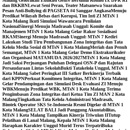
Malang Gelorakan Edukasi Genre Bersama Komisi IX DPR RI
dan BKKBN
Lewat Seni Peran, Teater Matsanewa Suarakan
Pesan Anti-Bullying di PAGSETA #4 Sanggar Angkasa
Menuju
Predikat Wilayah Bebas dari Korupsi, Tim Inti ZI MTsN 1
Kota Malang Ikuti Simulasi Wawancara Penilaian
Nasional
Sinergi Menuju Madrasah Unggul: Komite dan
Manajemen MTsN 1 Kota Malang Gelar Rakor Sosialisasi
RKAM
Sinergi Menuju Madrasah Unggul: MTsN 7 Kediri
Lakukan Studi Tiru Pembangunan Zona Integritas dan Tata
Kelola Media Sosial di MTsN 1 Kota Malang
Meriah dan Penuh
Semangat, MTsN 1 Kota Malang Gelar Demo Ekstrakurikuler
dan Organisasi MATAMUDA 2026/2027
MTsN 1 Kota Malang
Jadi Saksi Perjuangan Puluhan Delegasi OSN-P dan Rajutan
Persaudaraan Lintas Sekolah
Bukti Tatakelola Unggul, MTsN 1
Kota Malang Sabet Peringkat III Satker Berkinerja Terbaik
dari KPPN
Perkuat Komitmen Integritas, MTsN 1 Kota Malang
Gelar Pendampingan dan Simulasi Desk Evaluasi ZI Menuju
WBK
Menuju Predikat WBK, MTsN 1 Kota Malang Terima
Pengimbasan Zona Integritas dari Ketua Tim ZI MAN 2 Kota
Malang
Tingkatkan Tata Kelola Administrasi Madrasah,
Bimtek Operator SKS Se-Indonesia Resmi Digelar di MTsN 1
Kota Malang
SELAT BALI Jadi Panggung Akuntabilitas,
MTsN 1 Kota Malang Tampilkan Kinerja Triwulan II
Tutup
Pelatihan di Lanal Malang, Kepala MTsN 1 Kota Malang
Harapkan Karakter Unggul Murid Terus Terpatri
Buka