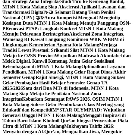
dan Strategi Zona Integritas
Studi Tiru ke Kemenag Bantul,
MTsN 1 Kota Malang Siap Akselerasi Aplikasi Layanan dan
Transformasi Digital
✨🤝 Selamat Datang Team Penilai
Nasional (TPN) 🤝✨
Aura Kompetisi Menguat! Mengintip
Kesiapan Duta MTsN 1 Kota Malang Menuju Panggung OSN-
P
Renovasi PTSP: Langkah Konkret MTsN 1 Kota Malang
Menuju Pelayanan Berintegritas
Akselerasi Zona Integritas,
Wamenag RI Kawal Langsung Komitmen WBK-WBBM di
Lingkungan Kementerian Agama Kota Malang
Menjaga
Tradisi Lewat Prestasi: Srikandi Silat MTsN 1 Kota Malang
Melaju ke O2SN Provinsi
Wujudkan Madrasah Akuntabel dan
Melek Digital, Kanwil Kemenag Jatim Gelar Sosialisasi
Kelembagaan di MTsN 1 Kota Malang
Optimalkan Layanan
Pendidikan, MTsN 1 Kota Malang Gelar Rapat Dinas Akhir
Semester Genap
Rajut Sinergi, MTsN 1 Kota Malang Sukses
Gelar Pembagian Hasil Belajar Semester Genap TA
2025/2026
Satu dari Dua MTs di Indonesia, MTsN 1 Kota
Malang Siap Melaju ke Penilaian Nasional Zona
Integritas
Kobarkan Semangat PAWS 2026, OSIM MTsN 1
Kota Malang Sukses Gelar Pembukaan Class Meeting yang
Edukatif dan Kompetitif
M*STAR OLYMPIAD: Wujudkan
Generasi Unggul MTsN 1 Kota Malang
Menggali Inspirasi di
Tahun Baru Islam: Khotmil Qur’an hingga Penyerahan Piala
Citra di MTsN 1 Kota Malang
Mukhoyam Tahfiz 2026:
Menyatu dengan Al-Qur’an, Menguatkan Jiwa, Mengukir