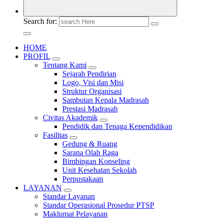
Search for:
HOME
PROFIL
Tentang Kami
Sejarah Pendirian
Logo, Visi dan Misi
Struktur Organisasi
Sambutan Kepala Madrasah
Prestasi Madrasah
Civitas Akademik
Pendidik dan Tenaga Kependidikan
Fasilitas
Gedung & Ruang
Sarana Olah Raga
Bimbingan Konseling
Unit Kesehatan Sekolah
Perpustakaan
LAYANAN
Standar Layanan
Standar Operasional Prosedur PTSP
Maklumat Pelayanan