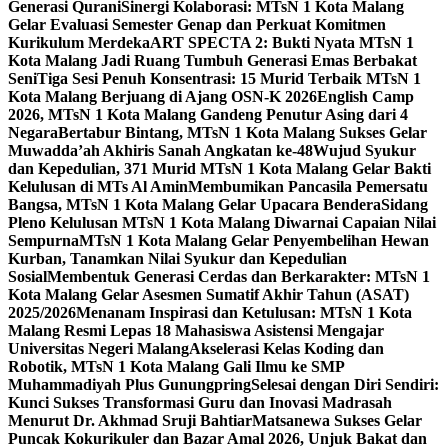
Generasi Qurani
Sinergi Kolaborasi: MTsN 1 Kota Malang
Gelar Evaluasi Semester Genap dan Perkuat Komitmen
Kurikulum Merdeka
ART SPECTA 2: Bukti Nyata MTsN 1
Kota Malang Jadi Ruang Tumbuh Generasi Emas Berbakat
Seni
Tiga Sesi Penuh Konsentrasi: 15 Murid Terbaik MTsN 1
Kota Malang Berjuang di Ajang OSN-K 2026
English Camp
2026, MTsN 1 Kota Malang Gandeng Penutur Asing dari 4
Negara
Bertabur Bintang, MTsN 1 Kota Malang Sukses Gelar
Muwadda’ah Akhiris Sanah Angkatan ke-48
Wujud Syukur
dan Kepedulian, 371 Murid MTsN 1 Kota Malang Gelar Bakti
Kelulusan di MTs Al Amin
Membumikan Pancasila Pemersatu
Bangsa, MTsN 1 Kota Malang Gelar Upacara Bendera
Sidang
Pleno Kelulusan MTsN 1 Kota Malang Diwarnai Capaian Nilai
Sempurna
MTsN 1 Kota Malang Gelar Penyembelihan Hewan
Kurban, Tanamkan Nilai Syukur dan Kepedulian
Sosial
Membentuk Generasi Cerdas dan Berkarakter: MTsN 1
Kota Malang Gelar Asesmen Sumatif Akhir Tahun (ASAT)
2025/2026
Menanam Inspirasi dan Ketulusan: MTsN 1 Kota
Malang Resmi Lepas 18 Mahasiswa Asistensi Mengajar
Universitas Negeri Malang
Akselerasi Kelas Koding dan
Robotik, MTsN 1 Kota Malang Gali Ilmu ke SMP
Muhammadiyah Plus Gunungpring
Selesai dengan Diri Sendiri:
Kunci Sukses Transformasi Guru dan Inovasi Madrasah
Menurut Dr. Akhmad Sruji Bahtiar
Matsanewa Sukses Gelar
Puncak Kokurikuler dan Bazar Amal 2026, Unjuk Bakat dan