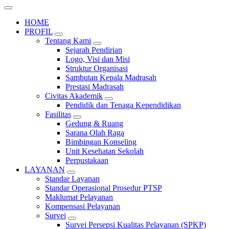
HOME
PROFIL
Tentang Kami
Sejarah Pendirian
Logo, Visi dan Misi
Struktur Organisasi
Sambutan Kepala Madrasah
Prestasi Madrasah
Civitas Akademik
Pendidik dan Tenaga Kependidikan
Fasilitas
Gedung & Ruang
Sarana Olah Raga
Bimbingan Konseling
Unit Kesehatan Sekolah
Perpustakaan
LAYANAN
Standar Layanan
Standar Operasional Prosedur PTSP
Maklumat Pelayanan
Kompensasi Pelayanan
Survei
Survei Persepsi Kualitas Pelayanan (SPKP)