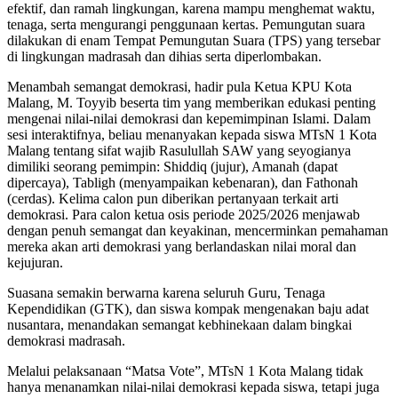
efektif, dan ramah lingkungan, karena mampu menghemat waktu,
tenaga, serta mengurangi penggunaan kertas. Pemungutan suara
dilakukan di enam Tempat Pemungutan Suara (TPS) yang tersebar
di lingkungan madrasah dan dihias serta diperlombakan.
Menambah semangat demokrasi, hadir pula Ketua KPU Kota
Malang, M. Toyyib beserta tim yang memberikan edukasi penting
mengenai nilai-nilai demokrasi dan kepemimpinan Islami. Dalam
sesi interaktifnya, beliau menanyakan kepada siswa MTsN 1 Kota
Malang tentang sifat wajib Rasulullah SAW yang seyogianya
dimiliki seorang pemimpin: Shiddiq (jujur), Amanah (dapat
dipercaya), Tabligh (menyampaikan kebenaran), dan Fathonah
(cerdas). Kelima calon pun diberikan pertanyaan terkait arti
demokrasi. Para calon ketua osis periode 2025/2026 menjawab
dengan penuh semangat dan keyakinan, mencerminkan pemahaman
mereka akan arti demokrasi yang berlandaskan nilai moral dan
kejujuran.
Suasana semakin berwarna karena seluruh Guru, Tenaga
Kependidikan (GTK), dan siswa kompak mengenakan baju adat
nusantara, menandakan semangat kebhinekaan dalam bingkai
demokrasi madrasah.
Melalui pelaksanaan “Matsa Vote”, MTsN 1 Kota Malang tidak
hanya menanamkan nilai-nilai demokrasi kepada siswa, tetapi juga