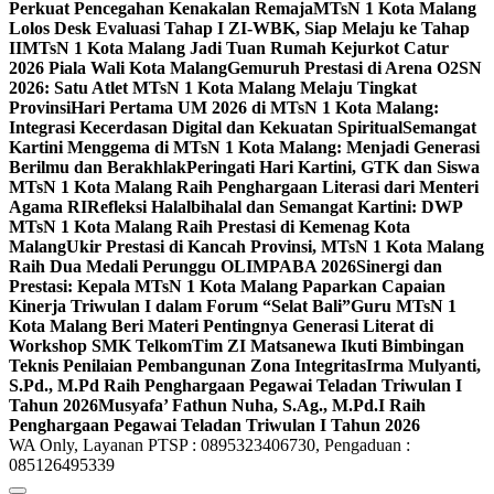
Perkuat Pencegahan Kenakalan Remaja
MTsN 1 Kota Malang
Lolos Desk Evaluasi Tahap I ZI-WBK, Siap Melaju ke Tahap
II
MTsN 1 Kota Malang Jadi Tuan Rumah Kejurkot Catur
2026 Piala Wali Kota Malang
Gemuruh Prestasi di Arena O2SN
2026: Satu Atlet MTsN 1 Kota Malang Melaju Tingkat
Provinsi
Hari Pertama UM 2026 di MTsN 1 Kota Malang:
Integrasi Kecerdasan Digital dan Kekuatan Spiritual
Semangat
Kartini Menggema di MTsN 1 Kota Malang: Menjadi Generasi
Berilmu dan Berakhlak
Peringati Hari Kartini, GTK dan Siswa
MTsN 1 Kota Malang Raih Penghargaan Literasi dari Menteri
Agama RI
Refleksi Halalbihalal dan Semangat Kartini: DWP
MTsN 1 Kota Malang Raih Prestasi di Kemenag Kota
Malang
Ukir Prestasi di Kancah Provinsi, MTsN 1 Kota Malang
Raih Dua Medali Perunggu OLIMPABA 2026
Sinergi dan
Prestasi: Kepala MTsN 1 Kota Malang Paparkan Capaian
Kinerja Triwulan I dalam Forum “Selat Bali”
Guru MTsN 1
Kota Malang Beri Materi Pentingnya Generasi Literat di
Workshop SMK Telkom
Tim ZI Matsanewa Ikuti Bimbingan
Teknis Penilaian Pembangunan Zona Integritas
Irma Mulyanti,
S.Pd., M.Pd Raih Penghargaan Pegawai Teladan Triwulan I
Tahun 2026
Musyafa’ Fathun Nuha, S.Ag., M.Pd.I Raih
Penghargaan Pegawai Teladan Triwulan I Tahun 2026
WA Only, Layanan PTSP : 0895323406730, Pengaduan :
085126495339