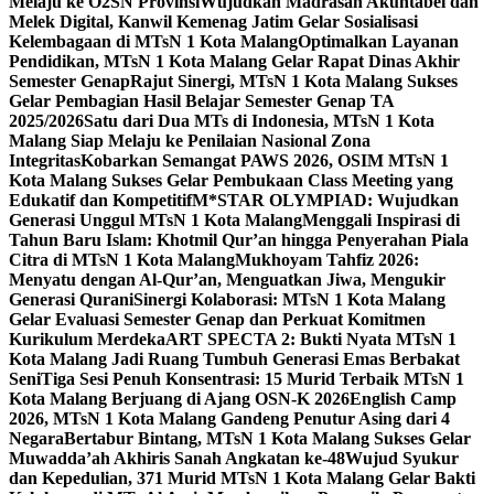
Melaju ke O2SN Provinsi
Wujudkan Madrasah Akuntabel dan
Melek Digital, Kanwil Kemenag Jatim Gelar Sosialisasi
Kelembagaan di MTsN 1 Kota Malang
Optimalkan Layanan
Pendidikan, MTsN 1 Kota Malang Gelar Rapat Dinas Akhir
Semester Genap
Rajut Sinergi, MTsN 1 Kota Malang Sukses
Gelar Pembagian Hasil Belajar Semester Genap TA
2025/2026
Satu dari Dua MTs di Indonesia, MTsN 1 Kota
Malang Siap Melaju ke Penilaian Nasional Zona
Integritas
Kobarkan Semangat PAWS 2026, OSIM MTsN 1
Kota Malang Sukses Gelar Pembukaan Class Meeting yang
Edukatif dan Kompetitif
M*STAR OLYMPIAD: Wujudkan
Generasi Unggul MTsN 1 Kota Malang
Menggali Inspirasi di
Tahun Baru Islam: Khotmil Qur’an hingga Penyerahan Piala
Citra di MTsN 1 Kota Malang
Mukhoyam Tahfiz 2026:
Menyatu dengan Al-Qur’an, Menguatkan Jiwa, Mengukir
Generasi Qurani
Sinergi Kolaborasi: MTsN 1 Kota Malang
Gelar Evaluasi Semester Genap dan Perkuat Komitmen
Kurikulum Merdeka
ART SPECTA 2: Bukti Nyata MTsN 1
Kota Malang Jadi Ruang Tumbuh Generasi Emas Berbakat
Seni
Tiga Sesi Penuh Konsentrasi: 15 Murid Terbaik MTsN 1
Kota Malang Berjuang di Ajang OSN-K 2026
English Camp
2026, MTsN 1 Kota Malang Gandeng Penutur Asing dari 4
Negara
Bertabur Bintang, MTsN 1 Kota Malang Sukses Gelar
Muwadda’ah Akhiris Sanah Angkatan ke-48
Wujud Syukur
dan Kepedulian, 371 Murid MTsN 1 Kota Malang Gelar Bakti