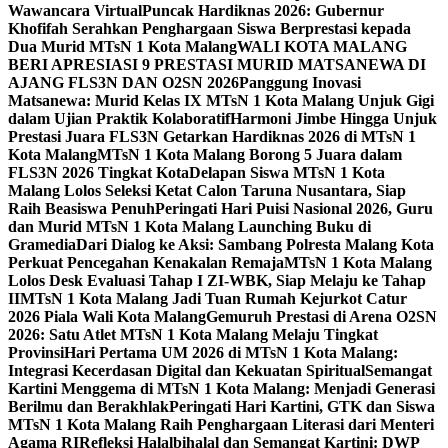
Wawancara Virtual
Puncak Hardiknas 2026: Gubernur
Khofifah Serahkan Penghargaan Siswa Berprestasi kepada
Dua Murid MTsN 1 Kota Malang
WALI KOTA MALANG
BERI APRESIASI 9 PRESTASI MURID MATSANEWA DI
AJANG FLS3N DAN O2SN 2026
Panggung Inovasi
Matsanewa: Murid Kelas IX MTsN 1 Kota Malang Unjuk Gigi
dalam Ujian Praktik Kolaboratif
Harmoni Jimbe Hingga Unjuk
Prestasi Juara FLS3N Getarkan Hardiknas 2026 di MTsN 1
Kota Malang
MTsN 1 Kota Malang Borong 5 Juara dalam
FLS3N 2026 Tingkat Kota
Delapan Siswa MTsN 1 Kota
Malang Lolos Seleksi Ketat Calon Taruna Nusantara, Siap
Raih Beasiswa Penuh
Peringati Hari Puisi Nasional 2026, Guru
dan Murid MTsN 1 Kota Malang Launching Buku di
Gramedia
Dari Dialog ke Aksi: Sambang Polresta Malang Kota
Perkuat Pencegahan Kenakalan Remaja
MTsN 1 Kota Malang
Lolos Desk Evaluasi Tahap I ZI-WBK, Siap Melaju ke Tahap
II
MTsN 1 Kota Malang Jadi Tuan Rumah Kejurkot Catur
2026 Piala Wali Kota Malang
Gemuruh Prestasi di Arena O2SN
2026: Satu Atlet MTsN 1 Kota Malang Melaju Tingkat
Provinsi
Hari Pertama UM 2026 di MTsN 1 Kota Malang:
Integrasi Kecerdasan Digital dan Kekuatan Spiritual
Semangat
Kartini Menggema di MTsN 1 Kota Malang: Menjadi Generasi
Berilmu dan Berakhlak
Peringati Hari Kartini, GTK dan Siswa
MTsN 1 Kota Malang Raih Penghargaan Literasi dari Menteri
Agama RI
Refleksi Halalbihalal dan Semangat Kartini: DWP