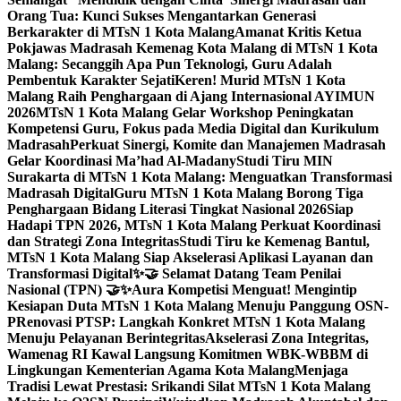
Orang Tua: Kunci Sukses Mengantarkan Generasi
Berkarakter di MTsN 1 Kota Malang
Amanat Kritis Ketua
Pokjawas Madrasah Kemenag Kota Malang di MTsN 1 Kota
Malang: Secanggih Apa Pun Teknologi, Guru Adalah
Pembentuk Karakter Sejati
Keren! Murid MTsN 1 Kota
Malang Raih Penghargaan di Ajang Internasional AYIMUN
2026
MTsN 1 Kota Malang Gelar Workshop Peningkatan
Kompetensi Guru, Fokus pada Media Digital dan Kurikulum
Madrasah
Perkuat Sinergi, Komite dan Manajemen Madrasah
Gelar Koordinasi Ma’had Al-Madany
Studi Tiru MIN
Surakarta di MTsN 1 Kota Malang: Menguatkan Transformasi
Madrasah Digital
Guru MTsN 1 Kota Malang Borong Tiga
Penghargaan Bidang Literasi Tingkat Nasional 2026
Siap
Hadapi TPN 2026, MTsN 1 Kota Malang Perkuat Koordinasi
dan Strategi Zona Integritas
Studi Tiru ke Kemenag Bantul,
MTsN 1 Kota Malang Siap Akselerasi Aplikasi Layanan dan
Transformasi Digital
✨🤝 Selamat Datang Team Penilai
Nasional (TPN) 🤝✨
Aura Kompetisi Menguat! Mengintip
Kesiapan Duta MTsN 1 Kota Malang Menuju Panggung OSN-
P
Renovasi PTSP: Langkah Konkret MTsN 1 Kota Malang
Menuju Pelayanan Berintegritas
Akselerasi Zona Integritas,
Wamenag RI Kawal Langsung Komitmen WBK-WBBM di
Lingkungan Kementerian Agama Kota Malang
Menjaga
Tradisi Lewat Prestasi: Srikandi Silat MTsN 1 Kota Malang