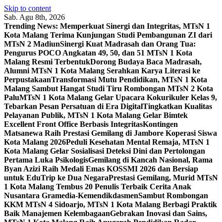
Skip to content
Sab. Agu 8th, 2026
Trending News:
Memperkuat Sinergi dan Integritas, MTsN 1
Kota Malang Terima Kunjungan Studi Pembangunan ZI dari
MTsN 2 Madiun
Sinergi Kuat Madrasah dan Orang Tua:
Pengurus POCO Angkatan 49, 50, dan 51 MTsN 1 Kota
Malang Resmi Terbentuk
Dorong Budaya Baca Madrasah,
Alumni MTsN 1 Kota Malang Serahkan Karya Literasi ke
Perpustakaan
Transformasi Mutu Pendidikan, MTsN 1 Kota
Malang Sambut Hangat Studi Tiru Rombongan MTsN 2 Kota
Palu
MTsN 1 Kota Malang Gelar Upacara Kokurikuler Kelas 9,
Tebarkan Pesan Persatuan di Era Digital
Tingkatkan Kualitas
Pelayanan Publik, MTsN 1 Kota Malang Gelar Bimtek
Excellent Front Office Berbasis Integritas
Kontingen
Matsanewa Raih Prestasi Gemilang di Jambore Koperasi Siswa
Kota Malang 2026
Peduli Kesehatan Mental Remaja, MTsN 1
Kota Malang Gelar Sosialisasi Deteksi Dini dan Pertolongan
Pertama Luka Psikologis
Gemilang di Kancah Nasional, Rama
Byan Azizi Raih Medali Emas KOSSMI 2026 dan Bersiap
untuk EduTrip ke Dua Negara
Prestasi Gemilang, Murid MTsN
1 Kota Malang Tembus 20 Penulis Terbaik Cerita Anak
Nusantara Gramedia-Kemendikdasmen
Sambut Rombongan
KKM MTsN 4 Sidoarjo, MTsN 1 Kota Malang Berbagi Praktik
Baik Manajemen Kelembagaan
Gebrakan Inovasi dan Sains,