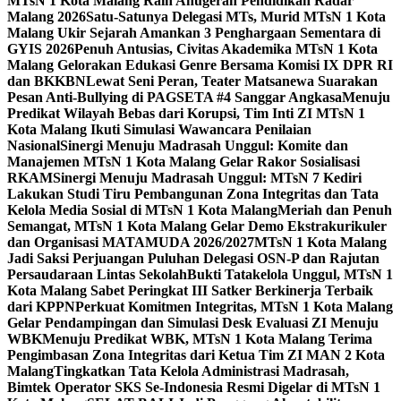
MTsN 1 Kota Malang Raih Anugerah Pendidikan Radar
Malang 2026
Satu-Satunya Delegasi MTs, Murid MTsN 1 Kota
Malang Ukir Sejarah Amankan 3 Penghargaan Sementara di
GYIS 2026
Penuh Antusias, Civitas Akademika MTsN 1 Kota
Malang Gelorakan Edukasi Genre Bersama Komisi IX DPR RI
dan BKKBN
Lewat Seni Peran, Teater Matsanewa Suarakan
Pesan Anti-Bullying di PAGSETA #4 Sanggar Angkasa
Menuju
Predikat Wilayah Bebas dari Korupsi, Tim Inti ZI MTsN 1
Kota Malang Ikuti Simulasi Wawancara Penilaian
Nasional
Sinergi Menuju Madrasah Unggul: Komite dan
Manajemen MTsN 1 Kota Malang Gelar Rakor Sosialisasi
RKAM
Sinergi Menuju Madrasah Unggul: MTsN 7 Kediri
Lakukan Studi Tiru Pembangunan Zona Integritas dan Tata
Kelola Media Sosial di MTsN 1 Kota Malang
Meriah dan Penuh
Semangat, MTsN 1 Kota Malang Gelar Demo Ekstrakurikuler
dan Organisasi MATAMUDA 2026/2027
MTsN 1 Kota Malang
Jadi Saksi Perjuangan Puluhan Delegasi OSN-P dan Rajutan
Persaudaraan Lintas Sekolah
Bukti Tatakelola Unggul, MTsN 1
Kota Malang Sabet Peringkat III Satker Berkinerja Terbaik
dari KPPN
Perkuat Komitmen Integritas, MTsN 1 Kota Malang
Gelar Pendampingan dan Simulasi Desk Evaluasi ZI Menuju
WBK
Menuju Predikat WBK, MTsN 1 Kota Malang Terima
Pengimbasan Zona Integritas dari Ketua Tim ZI MAN 2 Kota
Malang
Tingkatkan Tata Kelola Administrasi Madrasah,
Bimtek Operator SKS Se-Indonesia Resmi Digelar di MTsN 1