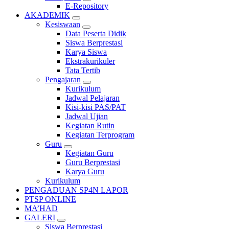
E-Repository
AKADEMIK
Kesiswaan
Data Peserta Didik
Siswa Berprestasi
Karya Siswa
Ekstrakurikuler
Tata Tertib
Pengajaran
Kurikulum
Jadwal Pelajaran
Kisi-kisi PAS/PAT
Jadwal Ujian
Kegiatan Rutin
Kegiatan Terprogram
Guru
Kegiatan Guru
Guru Berprestasi
Karya Guru
Kurikulum
PENGADUAN SP4N LAPOR
PTSP ONLINE
MA’HAD
GALERI
Siswa Berprestasi