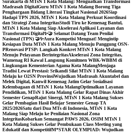
Surakarta di MTsN 1 Kota Malang: Menguatkan Transformasi
Madrasah Digital
Guru MTsN 1 Kota Malang Borong Tiga
Penghargaan Bidang Literasi Tingkat Nasional 2026
Siap
Hadapi TPN 2026, MTsN 1 Kota Malang Perkuat Koordinasi
dan Strategi Zona Integritas
Studi Tiru ke Kemenag Bantul,
MTsN 1 Kota Malang Siap Akselerasi Aplikasi Layanan dan
Transformasi Digital
✨🤝 Selamat Datang Team Penilai
Nasional (TPN) 🤝✨
Aura Kompetisi Menguat! Mengintip
Kesiapan Duta MTsN 1 Kota Malang Menuju Panggung OSN-
P
Renovasi PTSP: Langkah Konkret MTsN 1 Kota Malang
Menuju Pelayanan Berintegritas
Akselerasi Zona Integritas,
Wamenag RI Kawal Langsung Komitmen WBK-WBBM di
Lingkungan Kementerian Agama Kota Malang
Menjaga
Tradisi Lewat Prestasi: Srikandi Silat MTsN 1 Kota Malang
Melaju ke O2SN Provinsi
Wujudkan Madrasah Akuntabel dan
Melek Digital, Kanwil Kemenag Jatim Gelar Sosialisasi
Kelembagaan di MTsN 1 Kota Malang
Optimalkan Layanan
Pendidikan, MTsN 1 Kota Malang Gelar Rapat Dinas Akhir
Semester Genap
Rajut Sinergi, MTsN 1 Kota Malang Sukses
Gelar Pembagian Hasil Belajar Semester Genap TA
2025/2026
Satu dari Dua MTs di Indonesia, MTsN 1 Kota
Malang Siap Melaju ke Penilaian Nasional Zona
Integritas
Kobarkan Semangat PAWS 2026, OSIM MTsN 1
Kota Malang Sukses Gelar Pembukaan Class Meeting yang
Edukatif dan Kompetitif
M*STAR OLYMPIAD: Wujudkan