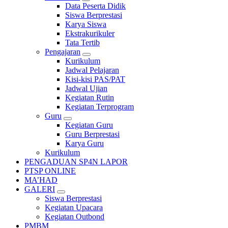
Data Peserta Didik
Siswa Berprestasi
Karya Siswa
Ekstrakurikuler
Tata Tertib
Pengajaran
Kurikulum
Jadwal Pelajaran
Kisi-kisi PAS/PAT
Jadwal Ujian
Kegiatan Rutin
Kegiatan Terprogram
Guru
Kegiatan Guru
Guru Berprestasi
Karya Guru
Kurikulum
PENGADUAN SP4N LAPOR
PTSP ONLINE
MA’HAD
GALERI
Siswa Berprestasi
Kegiatan Upacara
Kegiatan Outbond
PMBM