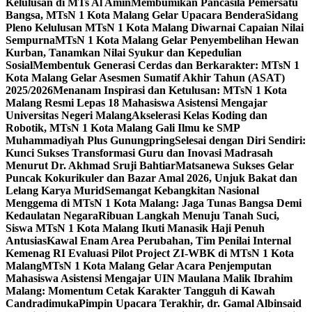
Kelulusan di MTs Al Amin
Membumikan Pancasila Pemersatu
Bangsa, MTsN 1 Kota Malang Gelar Upacara Bendera
Sidang
Pleno Kelulusan MTsN 1 Kota Malang Diwarnai Capaian Nilai
Sempurna
MTsN 1 Kota Malang Gelar Penyembelihan Hewan
Kurban, Tanamkan Nilai Syukur dan Kepedulian
Sosial
Membentuk Generasi Cerdas dan Berkarakter: MTsN 1
Kota Malang Gelar Asesmen Sumatif Akhir Tahun (ASAT)
2025/2026
Menanam Inspirasi dan Ketulusan: MTsN 1 Kota
Malang Resmi Lepas 18 Mahasiswa Asistensi Mengajar
Universitas Negeri Malang
Akselerasi Kelas Koding dan
Robotik, MTsN 1 Kota Malang Gali Ilmu ke SMP
Muhammadiyah Plus Gunungpring
Selesai dengan Diri Sendiri:
Kunci Sukses Transformasi Guru dan Inovasi Madrasah
Menurut Dr. Akhmad Sruji Bahtiar
Matsanewa Sukses Gelar
Puncak Kokurikuler dan Bazar Amal 2026, Unjuk Bakat dan
Lelang Karya Murid
Semangat Kebangkitan Nasional
Menggema di MTsN 1 Kota Malang: Jaga Tunas Bangsa Demi
Kedaulatan Negara
Ribuan Langkah Menuju Tanah Suci,
Siswa MTsN 1 Kota Malang Ikuti Manasik Haji Penuh
Antusias
Kawal Enam Area Perubahan, Tim Penilai Internal
Kemenag RI Evaluasi Pilot Project ZI-WBK di MTsN 1 Kota
Malang
MTsN 1 Kota Malang Gelar Acara Penjemputan
Mahasiswa Asistensi Mengajar UIN Maulana Malik Ibrahim
Malang: Momentum Cetak Karakter Tangguh di Kawah
Candradimuka
Pimpin Upacara Terakhir, dr. Gamal Albinsaid