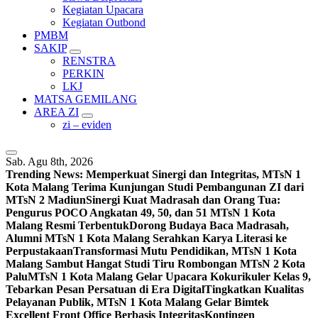
Kegiatan Upacara
Kegiatan Outbond
PMBM
SAKIP
RENSTRA
PERKIN
LKJ
MATSA GEMILANG
AREA ZI
zi – eviden
Sab. Agu 8th, 2026
Trending News:
Memperkuat Sinergi dan Integritas, MTsN 1
Kota Malang Terima Kunjungan Studi Pembangunan ZI dari
MTsN 2 Madiun
Sinergi Kuat Madrasah dan Orang Tua:
Pengurus POCO Angkatan 49, 50, dan 51 MTsN 1 Kota
Malang Resmi Terbentuk
Dorong Budaya Baca Madrasah,
Alumni MTsN 1 Kota Malang Serahkan Karya Literasi ke
Perpustakaan
Transformasi Mutu Pendidikan, MTsN 1 Kota
Malang Sambut Hangat Studi Tiru Rombongan MTsN 2 Kota
Palu
MTsN 1 Kota Malang Gelar Upacara Kokurikuler Kelas 9,
Tebarkan Pesan Persatuan di Era Digital
Tingkatkan Kualitas
Pelayanan Publik, MTsN 1 Kota Malang Gelar Bimtek
Excellent Front Office Berbasis Integritas
Kontingen