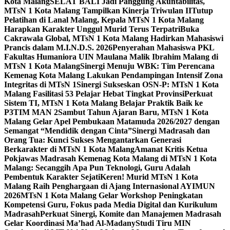
Kota Malang
SELAT BALI Jadi Panggung Akuntabilitas,
MTsN 1 Kota Malang Tampilkan Kinerja Triwulan II
Tutup
Pelatihan di Lanal Malang, Kepala MTsN 1 Kota Malang
Harapkan Karakter Unggul Murid Terus Terpatri
Buka
Cakrawala Global, MTsN 1 Kota Malang Hadirkan Mahasiswi
Prancis dalam M.I.N.D.S. 2026
Penyerahan Mahasiswa PKL
Fakultas Humaniora UIN Maulana Malik Ibrahim Malang di
MTsN 1 Kota Malang
Sinergi Menuju WBK: Tim Perencana
Kemenag Kota Malang Lakukan Pendampingan Intensif Zona
Integritas di MTsN 1
Sinergi Sukseskan OSN-P: MTsN 1 Kota
Malang Fasilitasi 53 Pelajar Hebat Tingkat Provinsi
Perkuat
Sistem TI, MTsN 1 Kota Malang Belajar Praktik Baik ke
P3TIM MAN 2
Sambut Tahun Ajaran Baru, MTsN 1 Kota
Malang Gelar Apel Pembukaan Matamuda 2026/2027 dengan
Semangat “Mendidik dengan Cinta”
Sinergi Madrasah dan
Orang Tua: Kunci Sukses Mengantarkan Generasi
Berkarakter di MTsN 1 Kota Malang
Amanat Kritis Ketua
Pokjawas Madrasah Kemenag Kota Malang di MTsN 1 Kota
Malang: Secanggih Apa Pun Teknologi, Guru Adalah
Pembentuk Karakter Sejati
Keren! Murid MTsN 1 Kota
Malang Raih Penghargaan di Ajang Internasional AYIMUN
2026
MTsN 1 Kota Malang Gelar Workshop Peningkatan
Kompetensi Guru, Fokus pada Media Digital dan Kurikulum
Madrasah
Perkuat Sinergi, Komite dan Manajemen Madrasah
Gelar Koordinasi Ma’had Al-Madany
Studi Tiru MIN