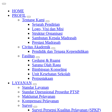
HOME
PROFIL
Tentang Kami
Sejarah Pendirian
Logo, Visi dan Misi
Struktur Organisasi
Sambutan Kepala Madrasah
Prestasi Madrasah
Civitas Akademik
Pendidik dan Tenaga Kependidikan
Fasilitas
Gedung & Ruang
Sarana Olah Raga
Bimbingan Konseling
Unit Kesehatan Sekolah
Perpustakaan
LAYANAN
Standar Layanan
Standar Operasional Prosedur PTSP
Maklumat Pelayanan
Kompensasi Pelayanan
Survei
Survei Persepsi Kualitas Pelayanan (SPKP)