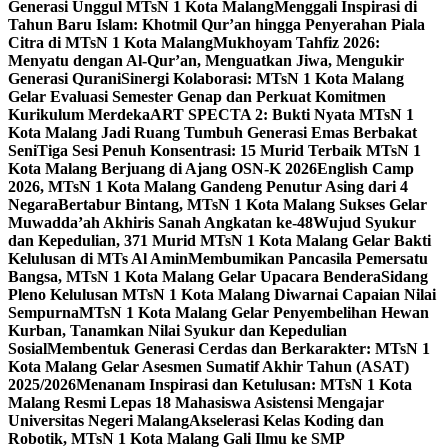
Generasi Unggul MTsN 1 Kota Malang
Menggali Inspirasi di
Tahun Baru Islam: Khotmil Qur’an hingga Penyerahan Piala
Citra di MTsN 1 Kota Malang
Mukhoyam Tahfiz 2026:
Menyatu dengan Al-Qur’an, Menguatkan Jiwa, Mengukir
Generasi Qurani
Sinergi Kolaborasi: MTsN 1 Kota Malang
Gelar Evaluasi Semester Genap dan Perkuat Komitmen
Kurikulum Merdeka
ART SPECTA 2: Bukti Nyata MTsN 1
Kota Malang Jadi Ruang Tumbuh Generasi Emas Berbakat
Seni
Tiga Sesi Penuh Konsentrasi: 15 Murid Terbaik MTsN 1
Kota Malang Berjuang di Ajang OSN-K 2026
English Camp
2026, MTsN 1 Kota Malang Gandeng Penutur Asing dari 4
Negara
Bertabur Bintang, MTsN 1 Kota Malang Sukses Gelar
Muwadda’ah Akhiris Sanah Angkatan ke-48
Wujud Syukur
dan Kepedulian, 371 Murid MTsN 1 Kota Malang Gelar Bakti
Kelulusan di MTs Al Amin
Membumikan Pancasila Pemersatu
Bangsa, MTsN 1 Kota Malang Gelar Upacara Bendera
Sidang
Pleno Kelulusan MTsN 1 Kota Malang Diwarnai Capaian Nilai
Sempurna
MTsN 1 Kota Malang Gelar Penyembelihan Hewan
Kurban, Tanamkan Nilai Syukur dan Kepedulian
Sosial
Membentuk Generasi Cerdas dan Berkarakter: MTsN 1
Kota Malang Gelar Asesmen Sumatif Akhir Tahun (ASAT)
2025/2026
Menanam Inspirasi dan Ketulusan: MTsN 1 Kota
Malang Resmi Lepas 18 Mahasiswa Asistensi Mengajar
Universitas Negeri Malang
Akselerasi Kelas Koding dan
Robotik, MTsN 1 Kota Malang Gali Ilmu ke SMP