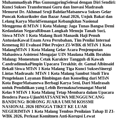
Muhammadiyah Plus Gunungpring
Selesai dengan Diri Sendiri:
Kunci Sukses Transformasi Guru dan Inovasi Madrasah
Menurut Dr. Akhmad Sruji Bahtiar
Matsanewa Sukses Gelar
Puncak Kokurikuler dan Bazar Amal 2026, Unjuk Bakat dan
Lelang Karya Murid
Semangat Kebangkitan Nasional
Menggema di MTsN 1 Kota Malang: Jaga Tunas Bangsa Demi
Kedaulatan Negara
Ribuan Langkah Menuju Tanah Suci,
Siswa MTsN 1 Kota Malang Ikuti Manasik Haji Penuh
Antusias
Kawal Enam Area Perubahan, Tim Penilai Internal
Kemenag RI Evaluasi Pilot Project ZI-WBK di MTsN 1 Kota
Malang
MTsN 1 Kota Malang Gelar Acara Penjemputan
Mahasiswa Asistensi Mengajar UIN Maulana Malik Ibrahim
Malang: Momentum Cetak Karakter Tangguh di Kawah
Candradimuka
Pimpin Upacara Terakhir, dr. Gamal Albinsaid
Bekali Siswa MTsN 1 Kota Malang Tiga Kunci Sukses
Sinergi
Lintas Madrasah: MTsN 1 Kota Malang Sambut Studi Tiru
Pengelolaan Layanan Bimbingan dan Konseling dari MTsN
Kota Bogor
Matsanewa Berbagi Karya Seni, Dari Madrasah
untuk Pendidikan yang Lebih Bermakna
Semangat Murid
Kelas 9 MTsN 1 Kota Malang Tetap Membara dalam Upacara
Bendera Pasca-Ujian
MATSANEWA MENGGUNCANG
BANDUNG: BORONG JUARA UMUM KOSSMI
NASIONAL 2026 HINGGA TIKET KE LUAR
NEGERI
MTsN 1 Kota Malang Tembus Penilaian Tahap II ZI-
WBK 2026, Perkuat Komitmen Anti-Korupsi Lewat