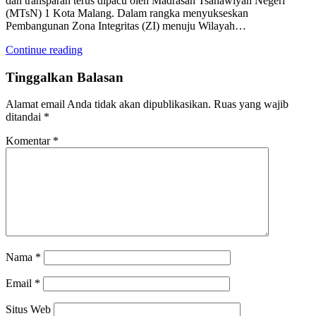
dan transparan terus dipacu oleh Madrasah Tsanawiyah Negeri
(MTsN) 1 Kota Malang. Dalam rangka menyukseskan
Pembangunan Zona Integritas (ZI) menuju Wilayah…
Continue reading
Tinggalkan Balasan
Alamat email Anda tidak akan dipublikasikan.
Ruas yang wajib
ditandai
*
Komentar
*
Nama
*
Email
*
Situs Web