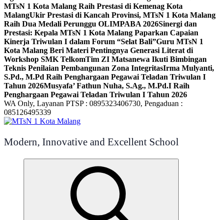
MTsN 1 Kota Malang Raih Prestasi di Kemenag Kota
Malang
Ukir Prestasi di Kancah Provinsi, MTsN 1 Kota Malang
Raih Dua Medali Perunggu OLIMPABA 2026
Sinergi dan
Prestasi: Kepala MTsN 1 Kota Malang Paparkan Capaian
Kinerja Triwulan I dalam Forum “Selat Bali”
Guru MTsN 1
Kota Malang Beri Materi Pentingnya Generasi Literat di
Workshop SMK Telkom
Tim ZI Matsanewa Ikuti Bimbingan
Teknis Penilaian Pembangunan Zona Integritas
Irma Mulyanti,
S.Pd., M.Pd Raih Penghargaan Pegawai Teladan Triwulan I
Tahun 2026
Musyafa’ Fathun Nuha, S.Ag., M.Pd.I Raih
Penghargaan Pegawai Teladan Triwulan I Tahun 2026
WA Only, Layanan PTSP : 0895323406730, Pengaduan :
085126495339
Modern, Innovative and Excellent School