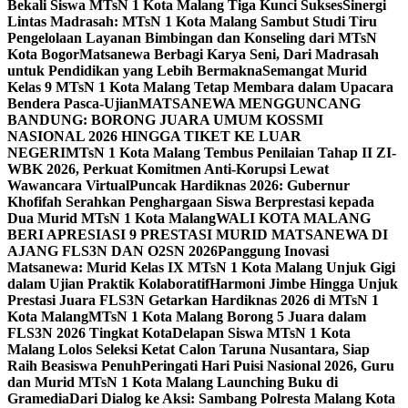
Bekali Siswa MTsN 1 Kota Malang Tiga Kunci Sukses
Sinergi
Lintas Madrasah: MTsN 1 Kota Malang Sambut Studi Tiru
Pengelolaan Layanan Bimbingan dan Konseling dari MTsN
Kota Bogor
Matsanewa Berbagi Karya Seni, Dari Madrasah
untuk Pendidikan yang Lebih Bermakna
Semangat Murid
Kelas 9 MTsN 1 Kota Malang Tetap Membara dalam Upacara
Bendera Pasca-Ujian
MATSANEWA MENGGUNCANG
BANDUNG: BORONG JUARA UMUM KOSSMI
NASIONAL 2026 HINGGA TIKET KE LUAR
NEGERI
MTsN 1 Kota Malang Tembus Penilaian Tahap II ZI-
WBK 2026, Perkuat Komitmen Anti-Korupsi Lewat
Wawancara Virtual
Puncak Hardiknas 2026: Gubernur
Khofifah Serahkan Penghargaan Siswa Berprestasi kepada
Dua Murid MTsN 1 Kota Malang
WALI KOTA MALANG
BERI APRESIASI 9 PRESTASI MURID MATSANEWA DI
AJANG FLS3N DAN O2SN 2026
Panggung Inovasi
Matsanewa: Murid Kelas IX MTsN 1 Kota Malang Unjuk Gigi
dalam Ujian Praktik Kolaboratif
Harmoni Jimbe Hingga Unjuk
Prestasi Juara FLS3N Getarkan Hardiknas 2026 di MTsN 1
Kota Malang
MTsN 1 Kota Malang Borong 5 Juara dalam
FLS3N 2026 Tingkat Kota
Delapan Siswa MTsN 1 Kota
Malang Lolos Seleksi Ketat Calon Taruna Nusantara, Siap
Raih Beasiswa Penuh
Peringati Hari Puisi Nasional 2026, Guru
dan Murid MTsN 1 Kota Malang Launching Buku di
Gramedia
Dari Dialog ke Aksi: Sambang Polresta Malang Kota