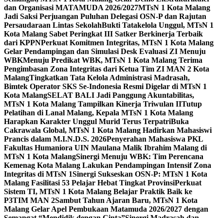
dan Organisasi MATAMUDA 2026/2027
MTsN 1 Kota Malang
Jadi Saksi Perjuangan Puluhan Delegasi OSN-P dan Rajutan
Persaudaraan Lintas Sekolah
Bukti Tatakelola Unggul, MTsN 1
Kota Malang Sabet Peringkat III Satker Berkinerja Terbaik
dari KPPN
Perkuat Komitmen Integritas, MTsN 1 Kota Malang
Gelar Pendampingan dan Simulasi Desk Evaluasi ZI Menuju
WBK
Menuju Predikat WBK, MTsN 1 Kota Malang Terima
Pengimbasan Zona Integritas dari Ketua Tim ZI MAN 2 Kota
Malang
Tingkatkan Tata Kelola Administrasi Madrasah,
Bimtek Operator SKS Se-Indonesia Resmi Digelar di MTsN 1
Kota Malang
SELAT BALI Jadi Panggung Akuntabilitas,
MTsN 1 Kota Malang Tampilkan Kinerja Triwulan II
Tutup
Pelatihan di Lanal Malang, Kepala MTsN 1 Kota Malang
Harapkan Karakter Unggul Murid Terus Terpatri
Buka
Cakrawala Global, MTsN 1 Kota Malang Hadirkan Mahasiswi
Prancis dalam M.I.N.D.S. 2026
Penyerahan Mahasiswa PKL
Fakultas Humaniora UIN Maulana Malik Ibrahim Malang di
MTsN 1 Kota Malang
Sinergi Menuju WBK: Tim Perencana
Kemenag Kota Malang Lakukan Pendampingan Intensif Zona
Integritas di MTsN 1
Sinergi Sukseskan OSN-P: MTsN 1 Kota
Malang Fasilitasi 53 Pelajar Hebat Tingkat Provinsi
Perkuat
Sistem TI, MTsN 1 Kota Malang Belajar Praktik Baik ke
P3TIM MAN 2
Sambut Tahun Ajaran Baru, MTsN 1 Kota
Malang Gelar Apel Pembukaan Matamuda 2026/2027 dengan
Semangat “Mendidik dengan Cinta”
Sinergi Madrasah dan