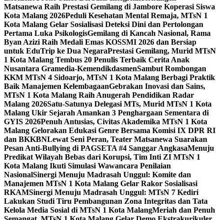
Matsanewa Raih Prestasi Gemilang di Jambore Koperasi Siswa
Kota Malang 2026
Peduli Kesehatan Mental Remaja, MTsN 1
Kota Malang Gelar Sosialisasi Deteksi Dini dan Pertolongan
Pertama Luka Psikologis
Gemilang di Kancah Nasional, Rama
Byan Azizi Raih Medali Emas KOSSMI 2026 dan Bersiap
untuk EduTrip ke Dua Negara
Prestasi Gemilang, Murid MTsN
1 Kota Malang Tembus 20 Penulis Terbaik Cerita Anak
Nusantara Gramedia-Kemendikdasmen
Sambut Rombongan
KKM MTsN 4 Sidoarjo, MTsN 1 Kota Malang Berbagi Praktik
Baik Manajemen Kelembagaan
Gebrakan Inovasi dan Sains,
MTsN 1 Kota Malang Raih Anugerah Pendidikan Radar
Malang 2026
Satu-Satunya Delegasi MTs, Murid MTsN 1 Kota
Malang Ukir Sejarah Amankan 3 Penghargaan Sementara di
GYIS 2026
Penuh Antusias, Civitas Akademika MTsN 1 Kota
Malang Gelorakan Edukasi Genre Bersama Komisi IX DPR RI
dan BKKBN
Lewat Seni Peran, Teater Matsanewa Suarakan
Pesan Anti-Bullying di PAGSETA #4 Sanggar Angkasa
Menuju
Predikat Wilayah Bebas dari Korupsi, Tim Inti ZI MTsN 1
Kota Malang Ikuti Simulasi Wawancara Penilaian
Nasional
Sinergi Menuju Madrasah Unggul: Komite dan
Manajemen MTsN 1 Kota Malang Gelar Rakor Sosialisasi
RKAM
Sinergi Menuju Madrasah Unggul: MTsN 7 Kediri
Lakukan Studi Tiru Pembangunan Zona Integritas dan Tata
Kelola Media Sosial di MTsN 1 Kota Malang
Meriah dan Penuh
Semangat, MTsN 1 Kota Malang Gelar Demo Ekstrakurikuler