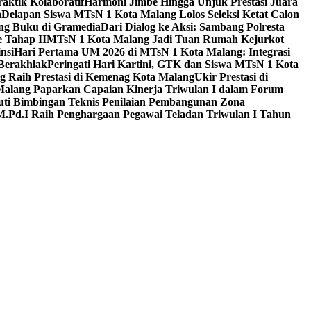
aktik Kolaboratif
Harmoni Jimbe Hingga Unjuk Prestasi Juara
a
Delapan Siswa MTsN 1 Kota Malang Lolos Seleksi Ketat Calon
ing Buku di Gramedia
Dari Dialog ke Aksi: Sambang Polresta
 Tahap II
MTsN 1 Kota Malang Jadi Tuan Rumah Kejurkot
nsi
Hari Pertama UM 2026 di MTsN 1 Kota Malang: Integrasi
Berakhlak
Peringati Hari Kartini, GTK dan Siswa MTsN 1 Kota
g Raih Prestasi di Kemenag Kota Malang
Ukir Prestasi di
 Malang Paparkan Capaian Kinerja Triwulan I dalam Forum
uti Bimbingan Teknis Penilaian Pembangunan Zona
M.Pd.I Raih Penghargaan Pegawai Teladan Triwulan I Tahun