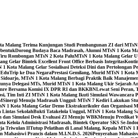
Kota Malang Terima Kunjungan Studi Pembangunan ZI dari MTsN
rbentuk
Dorong Budaya Baca Madrasah, Alumni MTsN 1 Kota Mal
Tiru Rombongan MTsN 2 Kota Palu
MTsN 1 Kota Malang Gelar Up
g Gelar Bimtek Excellent Front Office Berbasis Integritas
Konti
1 Kota Malang Gelar Sosialisasi Deteksi Dini dan Pertolongan P
 EduTrip ke Dua Negara
Prestasi Gemilang, Murid MTsN 1 Kota 
doarjo, MTsN 1 Kota Malang Berbagi Praktik Baik Manajeme
tunya Delegasi MTs, Murid MTsN 1 Kota Malang Ukir Sejarah 
Genre Bersama Komisi IX DPR RI dan BKKBN
Lewat Seni Peran,
si, Tim Inti ZI MTsN 1 Kota Malang Ikuti Simulasi Wawancara Pe
AM
Sinergi Menuju Madrasah Unggul: MTsN 7 Kediri Lakukan Stud
sN 1 Kota Malang Gelar Demo Ekstrakurikuler dan Organisas
 Lintas Sekolah
Bukti Tatakelola Unggul, MTsN 1 Kota Malang Sa
n dan Simulasi Desk Evaluasi ZI Menuju WBK
Menuju Predikat 
ta Kelola Administrasi Madrasah, Bimtek Operator SKS Se-Indo
ja Triwulan II
Tutup Pelatihan di Lanal Malang, Kepala MTsN 1
 Mahasiswi Prancis dalam M.I.N.D.S. 2026
Penyerahan Mahasis