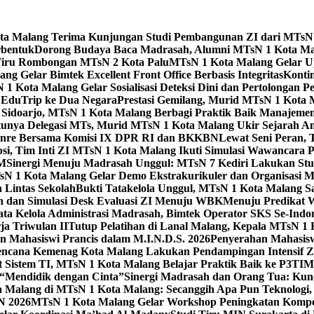
Kota Malang Terima Kunjungan Studi Pembangunan ZI dari MTsN
rbentuk
Dorong Budaya Baca Madrasah, Alumni MTsN 1 Kota Mal
Tiru Rombongan MTsN 2 Kota Palu
MTsN 1 Kota Malang Gelar Up
g Gelar Bimtek Excellent Front Office Berbasis Integritas
Konti
1 Kota Malang Gelar Sosialisasi Deteksi Dini dan Pertolongan P
 EduTrip ke Dua Negara
Prestasi Gemilang, Murid MTsN 1 Kota 
doarjo, MTsN 1 Kota Malang Berbagi Praktik Baik Manajeme
tunya Delegasi MTs, Murid MTsN 1 Kota Malang Ukir Sejarah 
Genre Bersama Komisi IX DPR RI dan BKKBN
Lewat Seni Peran,
si, Tim Inti ZI MTsN 1 Kota Malang Ikuti Simulasi Wawancara Pe
AM
Sinergi Menuju Madrasah Unggul: MTsN 7 Kediri Lakukan Stud
sN 1 Kota Malang Gelar Demo Ekstrakurikuler dan Organisas
 Lintas Sekolah
Bukti Tatakelola Unggul, MTsN 1 Kota Malang Sa
n dan Simulasi Desk Evaluasi ZI Menuju WBK
Menuju Predikat 
ta Kelola Administrasi Madrasah, Bimtek Operator SKS Se-Indo
ja Triwulan II
Tutup Pelatihan di Lanal Malang, Kepala MTsN 1
 Mahasiswi Prancis dalam M.I.N.D.S. 2026
Penyerahan Mahasis
ncana Kemenag Kota Malang Lakukan Pendampingan Intensif Zo
t Sistem TI, MTsN 1 Kota Malang Belajar Praktik Baik ke P3T
“Mendidik dengan Cinta”
Sinergi Madrasah dan Orang Tua: Kun
Malang di MTsN 1 Kota Malang: Secanggih Apa Pun Teknologi,
N 2026
MTsN 1 Kota Malang Gelar Workshop Peningkatan Kompet