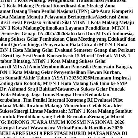
i MTsN 1 Kota Malang: Menguatkan Transformasi Madrasah
1 Kota Malang Perkuat Koordinasi dan Strategi Zona
amat Datang Team Penilai Nasional (TPN) 🤝✨
Aura Kompetisi
ta Malang Menuju Pelayanan Berintegritas
Akselerasi Zona
isi Lewat Prestasi: Srikandi Silat MTsN 1 Kota Malang Melaju
TsN 1 Kota Malang
Optimalkan Layanan Pendidikan, MTsN 1
r Semester Genap TA 2025/2026
Satu dari Dua MTs di Indonesia,
ng Sukses Gelar Pembukaan Class Meeting yang Edukatif dan
hotmil Qur’an hingga Penyerahan Piala Citra di MTsN 1 Kota
MTsN 1 Kota Malang Gelar Evaluasi Semester Genap dan Perkuat
 Seni
Tiga Sesi Penuh Konsentrasi: 15 Murid Terbaik MTsN 1
tabur Bintang, MTsN 1 Kota Malang Sukses Gelar
san di MTs Al Amin
Membumikan Pancasila Pemersatu Bangsa,
sN 1 Kota Malang Gelar Penyembelihan Hewan Kurban,
en Sumatif Akhir Tahun (ASAT) 2025/2026
Menanam Inspirasi
 Koding dan Robotik, MTsN 1 Kota Malang Gali Ilmu ke SMP
 Dr. Akhmad Sruji Bahtiar
Matsanewa Sukses Gelar Puncak
Kota Malang: Jaga Tunas Bangsa Demi Kedaulatan
rubahan, Tim Penilai Internal Kemenag RI Evaluasi Pilot
aulana Malik Ibrahim Malang: Momentum Cetak Karakter
Sukses
Sinergi Lintas Madrasah: MTsN 1 Kota Malang Sambut
h untuk Pendidikan yang Lebih Bermakna
Semangat Murid
 BORONG JUARA UMUM KOSSMI NASIONAL 2026
Korupsi Lewat Wawancara Virtual
Puncak Hardiknas 2026:
ERI APRESIASI 9 PRESTASI MURID MATSANEWA DI