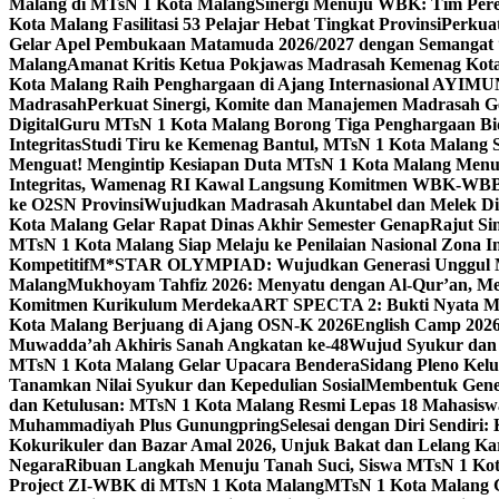
Malang di MTsN 1 Kota Malang
Sinergi Menuju WBK: Tim Pere
Kota Malang Fasilitasi 53 Pelajar Hebat Tingkat Provinsi
Perkua
Gelar Apel Pembukaan Matamuda 2026/2027 dengan Semangat 
Malang
Amanat Kritis Ketua Pokjawas Madrasah Kemenag Kota 
Kota Malang Raih Penghargaan di Ajang Internasional AYIMU
Madrasah
Perkuat Sinergi, Komite dan Manajemen Madrasah G
Digital
Guru MTsN 1 Kota Malang Borong Tiga Penghargaan Bida
Integritas
Studi Tiru ke Kemenag Bantul, MTsN 1 Kota Malang Si
Menguat! Mengintip Kesiapan Duta MTsN 1 Kota Malang Men
Integritas, Wamenag RI Kawal Langsung Komitmen WBK-WBB
ke O2SN Provinsi
Wujudkan Madrasah Akuntabel dan Melek Digi
Kota Malang Gelar Rapat Dinas Akhir Semester Genap
Rajut Si
MTsN 1 Kota Malang Siap Melaju ke Penilaian Nasional Zona In
Kompetitif
M*STAR OLYMPIAD: Wujudkan Generasi Unggul M
Malang
Mukhoyam Tahfiz 2026: Menyatu dengan Al-Qur’an, Me
Komitmen Kurikulum Merdeka
ART SPECTA 2: Bukti Nyata MT
Kota Malang Berjuang di Ajang OSN-K 2026
English Camp 2026
Muwadda’ah Akhiris Sanah Angkatan ke-48
Wujud Syukur dan 
MTsN 1 Kota Malang Gelar Upacara Bendera
Sidang Pleno Kel
Tanamkan Nilai Syukur dan Kepedulian Sosial
Membentuk Gener
dan Ketulusan: MTsN 1 Kota Malang Resmi Lepas 18 Mahasiswa 
Muhammadiyah Plus Gunungpring
Selesai dengan Diri Sendiri
Kokurikuler dan Bazar Amal 2026, Unjuk Bakat dan Lelang K
Negara
Ribuan Langkah Menuju Tanah Suci, Siswa MTsN 1 Kota
Project ZI-WBK di MTsN 1 Kota Malang
MTsN 1 Kota Malang G