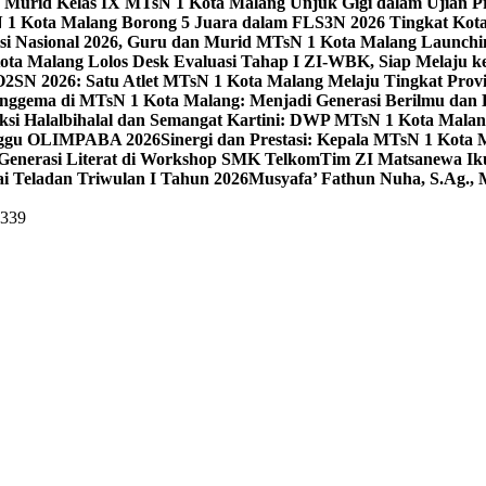
 Murid Kelas IX MTsN 1 Kota Malang Unjuk Gigi dalam Ujian Pr
1 Kota Malang Borong 5 Juara dalam FLS3N 2026 Tingkat Kot
uisi Nasional 2026, Guru dan Murid MTsN 1 Kota Malang Launch
ta Malang Lolos Desk Evaluasi Tahap I ZI-WBK, Siap Melaju ke
O2SN 2026: Satu Atlet MTsN 1 Kota Malang Melaju Tingkat Provi
nggema di MTsN 1 Kota Malang: Menjadi Generasi Berilmu dan 
eksi Halalbihalal dan Semangat Kartini: DWP MTsN 1 Kota Malan
unggu OLIMPABA 2026
Sinergi dan Prestasi: Kepala MTsN 1 Kota
Generasi Literat di Workshop SMK Telkom
Tim ZI Matsanewa Ik
i Teladan Triwulan I Tahun 2026
Musyafa’ Fathun Nuha, S.Ag., 
5339