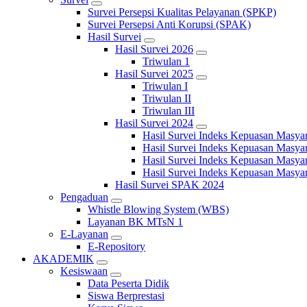
Survei Persepsi Kualitas Pelayanan (SPKP)
Survei Persepsi Anti Korupsi (SPAK)
Hasil Survei
Hasil Survei 2026
Triwulan 1
Hasil Survei 2025
Triwulan I
Triwulan II
Triwulan III
Hasil Survei 2024
Hasil Survei Indeks Kepuasan Masya
Hasil Survei Indeks Kepuasan Masya
Hasil Survei Indeks Kepuasan Masya
Hasil Survei Indeks Kepuasan Masya
Hasil Survei SPAK 2024
Pengaduan
Whistle Blowing System (WBS)
Layanan BK MTsN 1
E-Layanan
E-Repository
AKADEMIK
Kesiswaan
Data Peserta Didik
Siswa Berprestasi