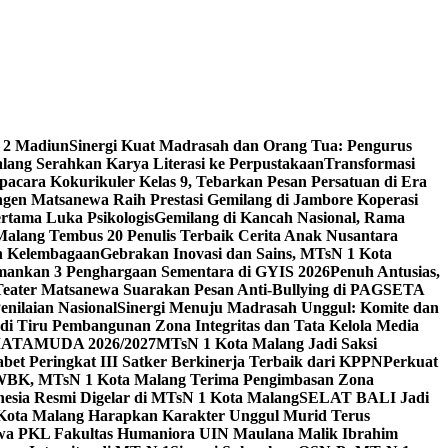
 2 Madiun
Sinergi Kuat Madrasah dan Orang Tua: Pengurus
ang Serahkan Karya Literasi ke Perpustakaan
Transformasi
acara Kokurikuler Kelas 9, Tebarkan Pesan Persatuan di Era
ngen Matsanewa Raih Prestasi Gemilang di Jambore Koperasi
ertama Luka Psikologis
Gemilang di Kancah Nasional, Rama
Malang Tembus 20 Penulis Terbaik Cerita Anak Nusantara
n Kelembagaan
Gebrakan Inovasi dan Sains, MTsN 1 Kota
Amankan 3 Penghargaan Sementara di GYIS 2026
Penuh Antusias,
 Teater Matsanewa Suarakan Pesan Anti-Bullying di PAGSETA
nilaian Nasional
Sinergi Menuju Madrasah Unggul: Komite dan
i Tiru Pembangunan Zona Integritas dan Tata Kelola Media
i MATAMUDA 2026/2027
MTsN 1 Kota Malang Jadi Saksi
bet Peringkat III Satker Berkinerja Terbaik dari KPPN
Perkuat
WBK, MTsN 1 Kota Malang Terima Pengimbasan Zona
nesia Resmi Digelar di MTsN 1 Kota Malang
SELAT BALI Jadi
 Kota Malang Harapkan Karakter Unggul Murid Terus
wa PKL Fakultas Humaniora UIN Maulana Malik Ibrahim