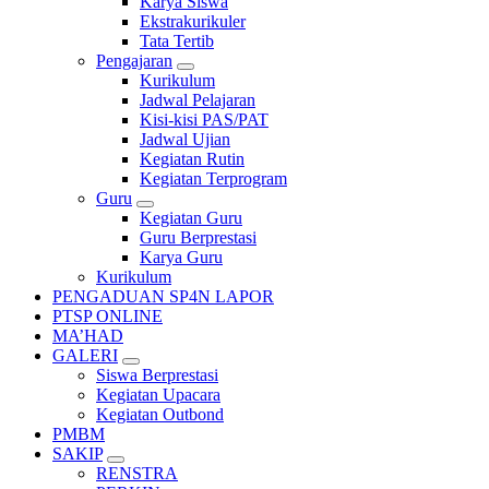
Karya Siswa
Ekstrakurikuler
Tata Tertib
Pengajaran
Kurikulum
Jadwal Pelajaran
Kisi-kisi PAS/PAT
Jadwal Ujian
Kegiatan Rutin
Kegiatan Terprogram
Guru
Kegiatan Guru
Guru Berprestasi
Karya Guru
Kurikulum
PENGADUAN SP4N LAPOR
PTSP ONLINE
MA’HAD
GALERI
Siswa Berprestasi
Kegiatan Upacara
Kegiatan Outbond
PMBM
SAKIP
RENSTRA