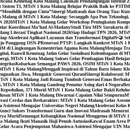
ncana Kemenag Kota Malang Lakukan Pendampingan Intensif Zo
t Sistem TI, MTsN 1 Kota Malang Belajar Praktik Baik ke P3T
“Mendidik dengan Cinta”
Sinergi Madrasah dan Orang Tua: Kun
Malang di MTsN 1 Kota Malang: Secanggih Apa Pun Teknologi,
N 2026
MTsN 1 Kota Malang Gelar Workshop Peningkatan Kompet
elar Koordinasi Ma’had Al-Madany
Studi Tiru MIN Surakarta d
ng Literasi Tingkat Nasional 2026
Siap Hadapi TPN 2026, MTsN 
ap Akselerasi Aplikasi Layanan dan Transformasi Digital
✨🤝 Sel
uju Panggung OSN-P
Renovasi PTSP: Langkah Konkret MTsN 1 Ko
M di Lingkungan Kementerian Agama Kota Malang
Menjaga Trad
tal, Kanwil Kemenag Jatim Gelar Sosialisasi Kelembagaan di M
nergi, MTsN 1 Kota Malang Sukses Gelar Pembagian Hasil Belaja
tegritas
Kobarkan Semangat PAWS 2026, OSIM MTsN 1 Kota Mala
TsN 1 Kota Malang
Menggali Inspirasi di Tahun Baru Islam: K
nguatkan Jiwa, Mengukir Generasi Qurani
Sinergi Kolaborasi: 
sN 1 Kota Malang Jadi Ruang Tumbuh Generasi Emas Berbakat
, MTsN 1 Kota Malang Gandeng Penutur Asing dari 4 Negara
Ber
Kepedulian, 371 Murid MTsN 1 Kota Malang Gelar Bakti Kelulu
ulusan MTsN 1 Kota Malang Diwarnai Capaian Nilai Sempurna
MT
asi Cerdas dan Berkarakter: MTsN 1 Kota Malang Gelar Asesm
Asistensi Mengajar Universitas Negeri Malang
Akselerasi Kelas
: Kunci Sukses Transformasi Guru dan Inovasi Madrasah Menurut
arya Murid
Semangat Kebangkitan Nasional Menggema di MTsN 1 
 Malang Ikuti Manasik Haji Penuh Antusias
Kawal Enam Area Pe
elar Acara Penjemputan Mahasiswa Asistensi Mengajar UIN M