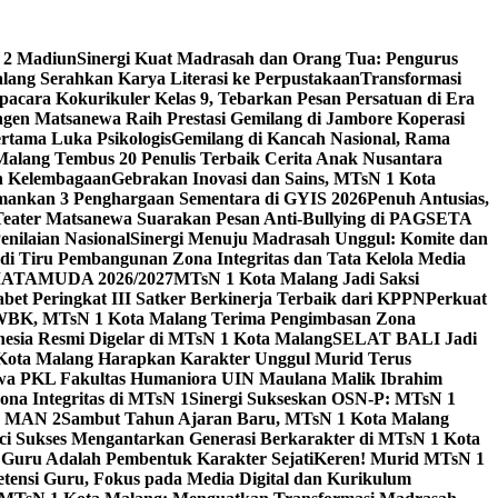
 2 Madiun
Sinergi Kuat Madrasah dan Orang Tua: Pengurus
ang Serahkan Karya Literasi ke Perpustakaan
Transformasi
acara Kokurikuler Kelas 9, Tebarkan Pesan Persatuan di Era
ngen Matsanewa Raih Prestasi Gemilang di Jambore Koperasi
ertama Luka Psikologis
Gemilang di Kancah Nasional, Rama
Malang Tembus 20 Penulis Terbaik Cerita Anak Nusantara
n Kelembagaan
Gebrakan Inovasi dan Sains, MTsN 1 Kota
Amankan 3 Penghargaan Sementara di GYIS 2026
Penuh Antusias,
 Teater Matsanewa Suarakan Pesan Anti-Bullying di PAGSETA
nilaian Nasional
Sinergi Menuju Madrasah Unggul: Komite dan
i Tiru Pembangunan Zona Integritas dan Tata Kelola Media
i MATAMUDA 2026/2027
MTsN 1 Kota Malang Jadi Saksi
bet Peringkat III Satker Berkinerja Terbaik dari KPPN
Perkuat
WBK, MTsN 1 Kota Malang Terima Pengimbasan Zona
nesia Resmi Digelar di MTsN 1 Kota Malang
SELAT BALI Jadi
 Kota Malang Harapkan Karakter Unggul Murid Terus
wa PKL Fakultas Humaniora UIN Maulana Malik Ibrahim
na Integritas di MTsN 1
Sinergi Sukseskan OSN-P: MTsN 1
IM MAN 2
Sambut Tahun Ajaran Baru, MTsN 1 Kota Malang
ci Sukses Mengantarkan Generasi Berkarakter di MTsN 1 Kota
 Guru Adalah Pembentuk Karakter Sejati
Keren! Murid MTsN 1
ensi Guru, Fokus pada Media Digital dan Kurikulum