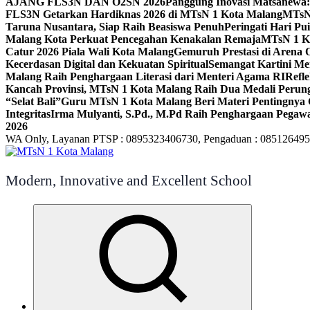
AJANG FLS3N DAN O2SN 2026
Panggung Inovasi Matsanewa:
FLS3N Getarkan Hardiknas 2026 di MTsN 1 Kota Malang
MTsN 
Taruna Nusantara, Siap Raih Beasiswa Penuh
Peringati Hari P
Malang Kota Perkuat Pencegahan Kenakalan Remaja
MTsN 1 Ko
Catur 2026 Piala Wali Kota Malang
Gemuruh Prestasi di Arena 
Kecerdasan Digital dan Kekuatan Spiritual
Semangat Kartini Me
Malang Raih Penghargaan Literasi dari Menteri Agama RI
Refl
Kancah Provinsi, MTsN 1 Kota Malang Raih Dua Medali Per
“Selat Bali”
Guru MTsN 1 Kota Malang Beri Materi Pentingnya 
Integritas
Irma Mulyanti, S.Pd., M.Pd Raih Penghargaan Pegawa
2026
WA Only, Layanan PTSP : 0895323406730, Pengaduan : 08512649
Modern, Innovative and Excellent School