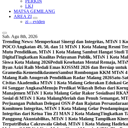
PERKIN
LKJ
MATSA GEMILANG
AREA ZI
zi – eviden
Sab. Agu 8th, 2026
Trending News:
Memperkuat Sinergi dan Integritas, MTsN 1 
POCO Angkatan 49, 50, dan 51 MTsN 1 Kota Malang Resmi Te
Mutu Pendidikan, MTsN 1 Kota Malang Sambut Hangat Studi 
Digital
Tingkatkan Kualitas Pelayanan Publik, MTsN 1 Kota Malan
Siswa Kota Malang 2026
Peduli Kesehatan Mental Remaja, MTsN 
Byan Azizi Raih Medali Emas KOSSMI 2026 dan Bersiap untuk
Gramedia-Kemendikdasmen
Sambut Rombongan KKM MTsN 4 Si
Malang Raih Anugerah Pendidikan Radar Malang 2026
Satu-Sa
Civitas Akademika MTsN 1 Kota Malang Gelorakan Edukasi 
#4 Sanggar Angkasa
Menuju Predikat Wilayah Bebas dari Korup
Manajemen MTsN 1 Kota Malang Gelar Rakor Sosialisasi RK
Sosial di MTsN 1 Kota Malang
Meriah dan Penuh Semangat, MT
Perjuangan Puluhan Delegasi OSN-P dan Rajutan Persaudaraan
Komitmen Integritas, MTsN 1 Kota Malang Gelar Pendampinga
Integritas dari Ketua Tim ZI MAN 2 Kota Malang
Tingkatkan Ta
Panggung Akuntabilitas, MTsN 1 Kota Malang Tampilkan Kiner
Terpatri
Buka Cakrawala Global, MTsN 1 Kota Malang Hadirkan