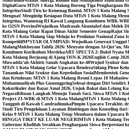
Madrasah
Perkuat Sinergi, Komite dan Manajemen Madrasah G
Digital
Guru MTsN 1 Kota Malang Borong Tiga Penghargaan Bida
Integritas
Studi Tiru ke Kemenag Bantul, MTsN 1 Kota Malang Si
Menguat! Mengintip Kesiapan Duta MTsN 1 Kota Malang Men
Integritas, Wamenag RI Kawal Langsung Komitmen WBK-WBB
ke O2SN Provinsi
Wujudkan Madrasah Akuntabel dan Melek Digi
Kota Malang Gelar Rapat Dinas Akhir Semester Genap
Rajut Si
MTsN 1 Kota Malang Siap Melaju ke Penilaian Nasional Zona In
Kompetitif
M*STAR OLYMPIAD: Wujudkan Generasi Unggul M
Malang
Mukhoyam Tahfiz 2026: Menyatu dengan Al-Qur’an, Me
Komitmen Kurikulum Merdeka
ART SPECTA 2: Bukti Nyata MT
Kota Malang Berjuang di Ajang OSN-K 2026
English Camp 2026
Muwadda’ah Akhiris Sanah Angkatan ke-48
Wujud Syukur dan 
MTsN 1 Kota Malang Gelar Upacara Bendera
Sidang Pleno Kel
Tanamkan Nilai Syukur dan Kepedulian Sosial
Membentuk Gener
dan Ketulusan: MTsN 1 Kota Malang Resmi Lepas 18 Mahasiswa 
Muhammadiyah Plus Gunungpring
Selesai dengan Diri Sendiri
Kokurikuler dan Bazar Amal 2026, Unjuk Bakat dan Lelang K
Negara
Ribuan Langkah Menuju Tanah Suci, Siswa MTsN 1 Kota
Project ZI-WBK di MTsN 1 Kota Malang
MTsN 1 Kota Malang G
Tangguh di Kawah Candradimuka
Pimpin Upacara Terakhir, dr
Studi Tiru Pengelolaan Layanan Bimbingan dan Konseling dar
Kelas 9 MTsN 1 Kota Malang Tetap Membara dalam Upacara B
HINGGA TIKET KE LUAR NEGERI
MTsN 1 Kota Malang Tem
Gubernur Khofifah Serahkan Penghargaan Siswa Berprestasi 