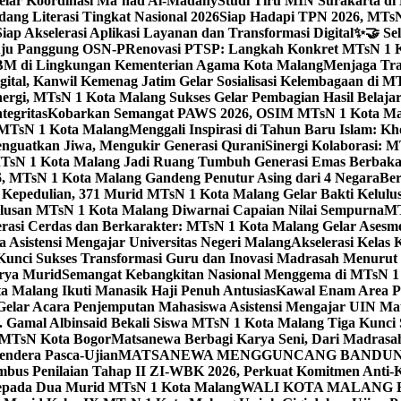
elar Koordinasi Ma’had Al-Madany
Studi Tiru MIN Surakarta d
ng Literasi Tingkat Nasional 2026
Siap Hadapi TPN 2026, MTsN 
ap Akselerasi Aplikasi Layanan dan Transformasi Digital
✨🤝 Sel
uju Panggung OSN-P
Renovasi PTSP: Langkah Konkret MTsN 1 Ko
M di Lingkungan Kementerian Agama Kota Malang
Menjaga Trad
tal, Kanwil Kemenag Jatim Gelar Sosialisasi Kelembagaan di M
nergi, MTsN 1 Kota Malang Sukses Gelar Pembagian Hasil Belaja
tegritas
Kobarkan Semangat PAWS 2026, OSIM MTsN 1 Kota Mala
TsN 1 Kota Malang
Menggali Inspirasi di Tahun Baru Islam: K
nguatkan Jiwa, Mengukir Generasi Qurani
Sinergi Kolaborasi: 
sN 1 Kota Malang Jadi Ruang Tumbuh Generasi Emas Berbakat
, MTsN 1 Kota Malang Gandeng Penutur Asing dari 4 Negara
Ber
Kepedulian, 371 Murid MTsN 1 Kota Malang Gelar Bakti Kelulu
ulusan MTsN 1 Kota Malang Diwarnai Capaian Nilai Sempurna
MT
asi Cerdas dan Berkarakter: MTsN 1 Kota Malang Gelar Asesm
Asistensi Mengajar Universitas Negeri Malang
Akselerasi Kelas
: Kunci Sukses Transformasi Guru dan Inovasi Madrasah Menurut
arya Murid
Semangat Kebangkitan Nasional Menggema di MTsN 1 
 Malang Ikuti Manasik Haji Penuh Antusias
Kawal Enam Area Pe
elar Acara Penjemputan Mahasiswa Asistensi Mengajar UIN M
. Gamal Albinsaid Bekali Siswa MTsN 1 Kota Malang Tiga Kunci 
i MTsN Kota Bogor
Matsanewa Berbagi Karya Seni, Dari Madrasa
endera Pasca-Ujian
MATSANEWA MENGGUNCANG BANDUNG:
bus Penilaian Tahap II ZI-WBK 2026, Perkuat Komitmen Anti-
kepada Dua Murid MTsN 1 Kota Malang
WALI KOTA MALANG B