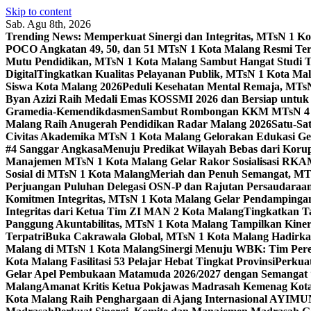
Skip to content
Sab. Agu 8th, 2026
Trending News:
Memperkuat Sinergi dan Integritas, MTsN 1 
POCO Angkatan 49, 50, dan 51 MTsN 1 Kota Malang Resmi Te
Mutu Pendidikan, MTsN 1 Kota Malang Sambut Hangat Studi 
Digital
Tingkatkan Kualitas Pelayanan Publik, MTsN 1 Kota Malan
Siswa Kota Malang 2026
Peduli Kesehatan Mental Remaja, MTsN 
Byan Azizi Raih Medali Emas KOSSMI 2026 dan Bersiap untuk
Gramedia-Kemendikdasmen
Sambut Rombongan KKM MTsN 4 Si
Malang Raih Anugerah Pendidikan Radar Malang 2026
Satu-Sa
Civitas Akademika MTsN 1 Kota Malang Gelorakan Edukasi 
#4 Sanggar Angkasa
Menuju Predikat Wilayah Bebas dari Korup
Manajemen MTsN 1 Kota Malang Gelar Rakor Sosialisasi RK
Sosial di MTsN 1 Kota Malang
Meriah dan Penuh Semangat, MT
Perjuangan Puluhan Delegasi OSN-P dan Rajutan Persaudaraan
Komitmen Integritas, MTsN 1 Kota Malang Gelar Pendampinga
Integritas dari Ketua Tim ZI MAN 2 Kota Malang
Tingkatkan Ta
Panggung Akuntabilitas, MTsN 1 Kota Malang Tampilkan Kiner
Terpatri
Buka Cakrawala Global, MTsN 1 Kota Malang Hadirkan
Malang di MTsN 1 Kota Malang
Sinergi Menuju WBK: Tim Pere
Kota Malang Fasilitasi 53 Pelajar Hebat Tingkat Provinsi
Perkua
Gelar Apel Pembukaan Matamuda 2026/2027 dengan Semangat 
Malang
Amanat Kritis Ketua Pokjawas Madrasah Kemenag Kota 
Kota Malang Raih Penghargaan di Ajang Internasional AYIMU