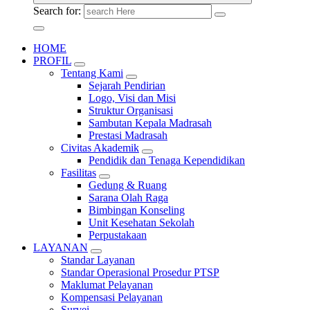
Search for:
HOME
PROFIL
Tentang Kami
Sejarah Pendirian
Logo, Visi dan Misi
Struktur Organisasi
Sambutan Kepala Madrasah
Prestasi Madrasah
Civitas Akademik
Pendidik dan Tenaga Kependidikan
Fasilitas
Gedung & Ruang
Sarana Olah Raga
Bimbingan Konseling
Unit Kesehatan Sekolah
Perpustakaan
LAYANAN
Standar Layanan
Standar Operasional Prosedur PTSP
Maklumat Pelayanan
Kompensasi Pelayanan
Survei