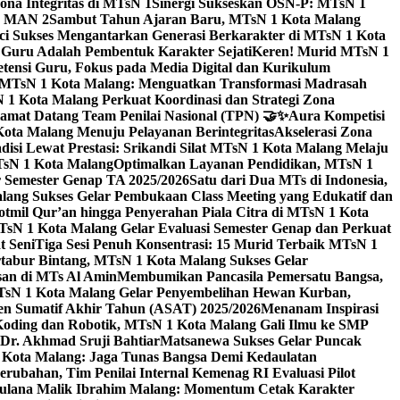
na Integritas di MTsN 1
Sinergi Sukseskan OSN-P: MTsN 1
IM MAN 2
Sambut Tahun Ajaran Baru, MTsN 1 Kota Malang
ci Sukses Mengantarkan Generasi Berkarakter di MTsN 1 Kota
 Guru Adalah Pembentuk Karakter Sejati
Keren! Murid MTsN 1
ensi Guru, Fokus pada Media Digital dan Kurikulum
i MTsN 1 Kota Malang: Menguatkan Transformasi Madrasah
1 Kota Malang Perkuat Koordinasi dan Strategi Zona
amat Datang Team Penilai Nasional (TPN) 🤝✨
Aura Kompetisi
ta Malang Menuju Pelayanan Berintegritas
Akselerasi Zona
isi Lewat Prestasi: Srikandi Silat MTsN 1 Kota Malang Melaju
TsN 1 Kota Malang
Optimalkan Layanan Pendidikan, MTsN 1
r Semester Genap TA 2025/2026
Satu dari Dua MTs di Indonesia,
ng Sukses Gelar Pembukaan Class Meeting yang Edukatif dan
hotmil Qur’an hingga Penyerahan Piala Citra di MTsN 1 Kota
MTsN 1 Kota Malang Gelar Evaluasi Semester Genap dan Perkuat
 Seni
Tiga Sesi Penuh Konsentrasi: 15 Murid Terbaik MTsN 1
tabur Bintang, MTsN 1 Kota Malang Sukses Gelar
san di MTs Al Amin
Membumikan Pancasila Pemersatu Bangsa,
sN 1 Kota Malang Gelar Penyembelihan Hewan Kurban,
en Sumatif Akhir Tahun (ASAT) 2025/2026
Menanam Inspirasi
 Koding dan Robotik, MTsN 1 Kota Malang Gali Ilmu ke SMP
 Dr. Akhmad Sruji Bahtiar
Matsanewa Sukses Gelar Puncak
Kota Malang: Jaga Tunas Bangsa Demi Kedaulatan
rubahan, Tim Penilai Internal Kemenag RI Evaluasi Pilot
aulana Malik Ibrahim Malang: Momentum Cetak Karakter