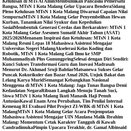
Kelulusan di MTs Al Amin
Membumikan Pancasila Pemersatu
Bangsa, MTsN 1 Kota Malang Gelar Upacara Bendera
Sidang
Pleno Kelulusan MTsN 1 Kota Malang Diwarnai Capaian Nilai
Sempurna
MTsN 1 Kota Malang Gelar Penyembelihan Hewan
Kurban, Tanamkan Nilai Syukur dan Kepedulian
Sosial
Membentuk Generasi Cerdas dan Berkarakter: MTsN 1
Kota Malang Gelar Asesmen Sumatif Akhir Tahun (ASAT)
2025/2026
Menanam Inspirasi dan Ketulusan: MTsN 1 Kota
Malang Resmi Lepas 18 Mahasiswa Asistensi Mengajar
Universitas Negeri Malang
Akselerasi Kelas Koding dan
Robotik, MTsN 1 Kota Malang Gali Ilmu ke SMP
Muhammadiyah Plus Gunungpring
Selesai dengan Diri Sendiri:
Kunci Sukses Transformasi Guru dan Inovasi Madrasah
Menurut Dr. Akhmad Sruji Bahtiar
Matsanewa Sukses Gelar
Puncak Kokurikuler dan Bazar Amal 2026, Unjuk Bakat dan
Lelang Karya Murid
Semangat Kebangkitan Nasional
Menggema di MTsN 1 Kota Malang: Jaga Tunas Bangsa Demi
Kedaulatan Negara
Ribuan Langkah Menuju Tanah Suci,
Siswa MTsN 1 Kota Malang Ikuti Manasik Haji Penuh
Antusias
Kawal Enam Area Perubahan, Tim Penilai Internal
Kemenag RI Evaluasi Pilot Project ZI-WBK di MTsN 1 Kota
Malang
MTsN 1 Kota Malang Gelar Acara Penjemputan
Mahasiswa Asistensi Mengajar UIN Maulana Malik Ibrahim
Malang: Momentum Cetak Karakter Tangguh di Kawah
Candradimuka
Pimpin Upacara Terakhir, dr. Gamal Albinsaid