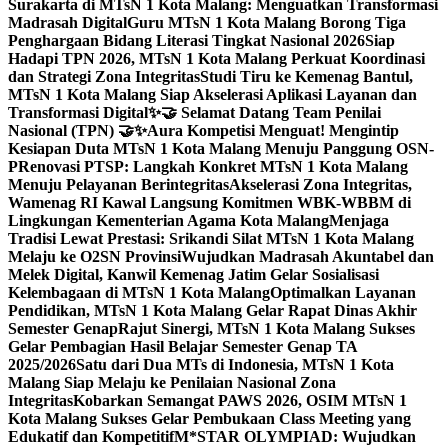
Surakarta di MTsN 1 Kota Malang: Menguatkan Transformasi
Madrasah Digital
Guru MTsN 1 Kota Malang Borong Tiga
Penghargaan Bidang Literasi Tingkat Nasional 2026
Siap
Hadapi TPN 2026, MTsN 1 Kota Malang Perkuat Koordinasi
dan Strategi Zona Integritas
Studi Tiru ke Kemenag Bantul,
MTsN 1 Kota Malang Siap Akselerasi Aplikasi Layanan dan
Transformasi Digital
✨🤝 Selamat Datang Team Penilai
Nasional (TPN) 🤝✨
Aura Kompetisi Menguat! Mengintip
Kesiapan Duta MTsN 1 Kota Malang Menuju Panggung OSN-
P
Renovasi PTSP: Langkah Konkret MTsN 1 Kota Malang
Menuju Pelayanan Berintegritas
Akselerasi Zona Integritas,
Wamenag RI Kawal Langsung Komitmen WBK-WBBM di
Lingkungan Kementerian Agama Kota Malang
Menjaga
Tradisi Lewat Prestasi: Srikandi Silat MTsN 1 Kota Malang
Melaju ke O2SN Provinsi
Wujudkan Madrasah Akuntabel dan
Melek Digital, Kanwil Kemenag Jatim Gelar Sosialisasi
Kelembagaan di MTsN 1 Kota Malang
Optimalkan Layanan
Pendidikan, MTsN 1 Kota Malang Gelar Rapat Dinas Akhir
Semester Genap
Rajut Sinergi, MTsN 1 Kota Malang Sukses
Gelar Pembagian Hasil Belajar Semester Genap TA
2025/2026
Satu dari Dua MTs di Indonesia, MTsN 1 Kota
Malang Siap Melaju ke Penilaian Nasional Zona
Integritas
Kobarkan Semangat PAWS 2026, OSIM MTsN 1
Kota Malang Sukses Gelar Pembukaan Class Meeting yang
Edukatif dan Kompetitif
M*STAR OLYMPIAD: Wujudkan