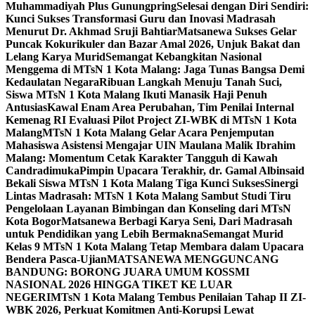
Muhammadiyah Plus Gunungpring
Selesai dengan Diri Sendiri:
Kunci Sukses Transformasi Guru dan Inovasi Madrasah
Menurut Dr. Akhmad Sruji Bahtiar
Matsanewa Sukses Gelar
Puncak Kokurikuler dan Bazar Amal 2026, Unjuk Bakat dan
Lelang Karya Murid
Semangat Kebangkitan Nasional
Menggema di MTsN 1 Kota Malang: Jaga Tunas Bangsa Demi
Kedaulatan Negara
Ribuan Langkah Menuju Tanah Suci,
Siswa MTsN 1 Kota Malang Ikuti Manasik Haji Penuh
Antusias
Kawal Enam Area Perubahan, Tim Penilai Internal
Kemenag RI Evaluasi Pilot Project ZI-WBK di MTsN 1 Kota
Malang
MTsN 1 Kota Malang Gelar Acara Penjemputan
Mahasiswa Asistensi Mengajar UIN Maulana Malik Ibrahim
Malang: Momentum Cetak Karakter Tangguh di Kawah
Candradimuka
Pimpin Upacara Terakhir, dr. Gamal Albinsaid
Bekali Siswa MTsN 1 Kota Malang Tiga Kunci Sukses
Sinergi
Lintas Madrasah: MTsN 1 Kota Malang Sambut Studi Tiru
Pengelolaan Layanan Bimbingan dan Konseling dari MTsN
Kota Bogor
Matsanewa Berbagi Karya Seni, Dari Madrasah
untuk Pendidikan yang Lebih Bermakna
Semangat Murid
Kelas 9 MTsN 1 Kota Malang Tetap Membara dalam Upacara
Bendera Pasca-Ujian
MATSANEWA MENGGUNCANG
BANDUNG: BORONG JUARA UMUM KOSSMI
NASIONAL 2026 HINGGA TIKET KE LUAR
NEGERI
MTsN 1 Kota Malang Tembus Penilaian Tahap II ZI-
WBK 2026, Perkuat Komitmen Anti-Korupsi Lewat