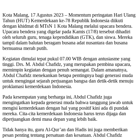
Kota Malang, 17 Agustus 2023 – Momentum peringatan Hari Ulang
Tahun (HUT) Kemerdekaan ke-78 Republik Indonesia diikuti
dengan khidmat di MTsN 1 Kota Malang melalui upacara bendera.
Upacara bendera yang digelar pada Kamis (17/8) tersebut dihadiri
oleh seluruh guru, tenaga kependidikan (GTK), dan siswa. Mereka
tampil dalam balutan beragam busana adat nusantara dan busana
bernuansa merah putih.
Kegiatan dimulai tepat pukul 07.00 WIB dengan antusiasme yang
tinggi. Drs. M. Abdul Chafidz, yang merupakan pembina upacara,
memimpin kegiatan dengan penuh semangat. Dalam amanatnya,
Abdul Chafidz menekankan betapa pentingnya bagi generasi muda
untuk mengingat sejarah perjuangan bangsa dan detik-detik menuju
proklamasi kemerdekaan Indonesia.
Pada kesempatan yang berharga ini, Abdul Chafidz juga
mengingatkan kepada generasi muda bahwa tanggung jawab untuk
mengisi kemerdekaan dengan hal yang positif kini ada di pundak
mereka. Cita-cita kemerdekaan Indonesia harus terus dijaga dan
diperjuangkan demi masa depan yang lebih baik.
Tidak hanya itu, guru Al-Qur’an dan Hadis ini juga memberikan
pesan penting tentang persatuan dan kesatuan. Abdul Chafidz