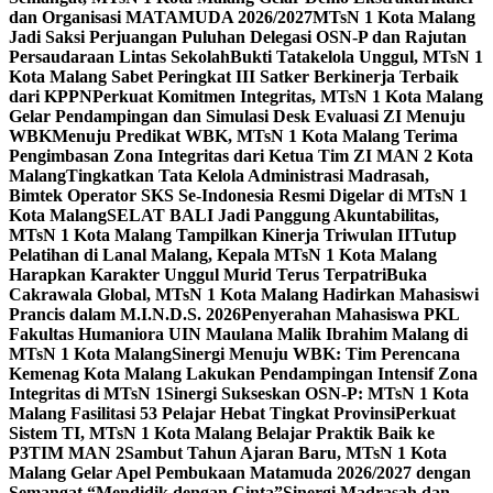
dan Organisasi MATAMUDA 2026/2027
MTsN 1 Kota Malang
Jadi Saksi Perjuangan Puluhan Delegasi OSN-P dan Rajutan
Persaudaraan Lintas Sekolah
Bukti Tatakelola Unggul, MTsN 1
Kota Malang Sabet Peringkat III Satker Berkinerja Terbaik
dari KPPN
Perkuat Komitmen Integritas, MTsN 1 Kota Malang
Gelar Pendampingan dan Simulasi Desk Evaluasi ZI Menuju
WBK
Menuju Predikat WBK, MTsN 1 Kota Malang Terima
Pengimbasan Zona Integritas dari Ketua Tim ZI MAN 2 Kota
Malang
Tingkatkan Tata Kelola Administrasi Madrasah,
Bimtek Operator SKS Se-Indonesia Resmi Digelar di MTsN 1
Kota Malang
SELAT BALI Jadi Panggung Akuntabilitas,
MTsN 1 Kota Malang Tampilkan Kinerja Triwulan II
Tutup
Pelatihan di Lanal Malang, Kepala MTsN 1 Kota Malang
Harapkan Karakter Unggul Murid Terus Terpatri
Buka
Cakrawala Global, MTsN 1 Kota Malang Hadirkan Mahasiswi
Prancis dalam M.I.N.D.S. 2026
Penyerahan Mahasiswa PKL
Fakultas Humaniora UIN Maulana Malik Ibrahim Malang di
MTsN 1 Kota Malang
Sinergi Menuju WBK: Tim Perencana
Kemenag Kota Malang Lakukan Pendampingan Intensif Zona
Integritas di MTsN 1
Sinergi Sukseskan OSN-P: MTsN 1 Kota
Malang Fasilitasi 53 Pelajar Hebat Tingkat Provinsi
Perkuat
Sistem TI, MTsN 1 Kota Malang Belajar Praktik Baik ke
P3TIM MAN 2
Sambut Tahun Ajaran Baru, MTsN 1 Kota
Malang Gelar Apel Pembukaan Matamuda 2026/2027 dengan
Semangat “Mendidik dengan Cinta”
Sinergi Madrasah dan