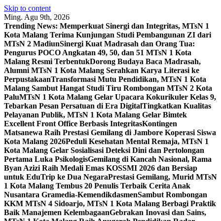
Skip to content
Ming. Agu 9th, 2026
Trending News:
Memperkuat Sinergi dan Integritas, MTsN 1
Kota Malang Terima Kunjungan Studi Pembangunan ZI dari
MTsN 2 Madiun
Sinergi Kuat Madrasah dan Orang Tua:
Pengurus POCO Angkatan 49, 50, dan 51 MTsN 1 Kota
Malang Resmi Terbentuk
Dorong Budaya Baca Madrasah,
Alumni MTsN 1 Kota Malang Serahkan Karya Literasi ke
Perpustakaan
Transformasi Mutu Pendidikan, MTsN 1 Kota
Malang Sambut Hangat Studi Tiru Rombongan MTsN 2 Kota
Palu
MTsN 1 Kota Malang Gelar Upacara Kokurikuler Kelas 9,
Tebarkan Pesan Persatuan di Era Digital
Tingkatkan Kualitas
Pelayanan Publik, MTsN 1 Kota Malang Gelar Bimtek
Excellent Front Office Berbasis Integritas
Kontingen
Matsanewa Raih Prestasi Gemilang di Jambore Koperasi Siswa
Kota Malang 2026
Peduli Kesehatan Mental Remaja, MTsN 1
Kota Malang Gelar Sosialisasi Deteksi Dini dan Pertolongan
Pertama Luka Psikologis
Gemilang di Kancah Nasional, Rama
Byan Azizi Raih Medali Emas KOSSMI 2026 dan Bersiap
untuk EduTrip ke Dua Negara
Prestasi Gemilang, Murid MTsN
1 Kota Malang Tembus 20 Penulis Terbaik Cerita Anak
Nusantara Gramedia-Kemendikdasmen
Sambut Rombongan
KKM MTsN 4 Sidoarjo, MTsN 1 Kota Malang Berbagi Praktik
Baik Manajemen Kelembagaan
Gebrakan Inovasi dan Sains,