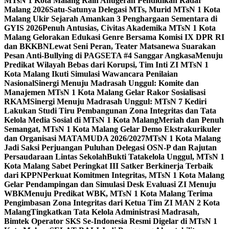
MTsN 1 Kota Malang Raih Anugerah Pendidikan Radar
Malang 2026
Satu-Satunya Delegasi MTs, Murid MTsN 1 Kota
Malang Ukir Sejarah Amankan 3 Penghargaan Sementara di
GYIS 2026
Penuh Antusias, Civitas Akademika MTsN 1 Kota
Malang Gelorakan Edukasi Genre Bersama Komisi IX DPR RI
dan BKKBN
Lewat Seni Peran, Teater Matsanewa Suarakan
Pesan Anti-Bullying di PAGSETA #4 Sanggar Angkasa
Menuju
Predikat Wilayah Bebas dari Korupsi, Tim Inti ZI MTsN 1
Kota Malang Ikuti Simulasi Wawancara Penilaian
Nasional
Sinergi Menuju Madrasah Unggul: Komite dan
Manajemen MTsN 1 Kota Malang Gelar Rakor Sosialisasi
RKAM
Sinergi Menuju Madrasah Unggul: MTsN 7 Kediri
Lakukan Studi Tiru Pembangunan Zona Integritas dan Tata
Kelola Media Sosial di MTsN 1 Kota Malang
Meriah dan Penuh
Semangat, MTsN 1 Kota Malang Gelar Demo Ekstrakurikuler
dan Organisasi MATAMUDA 2026/2027
MTsN 1 Kota Malang
Jadi Saksi Perjuangan Puluhan Delegasi OSN-P dan Rajutan
Persaudaraan Lintas Sekolah
Bukti Tatakelola Unggul, MTsN 1
Kota Malang Sabet Peringkat III Satker Berkinerja Terbaik
dari KPPN
Perkuat Komitmen Integritas, MTsN 1 Kota Malang
Gelar Pendampingan dan Simulasi Desk Evaluasi ZI Menuju
WBK
Menuju Predikat WBK, MTsN 1 Kota Malang Terima
Pengimbasan Zona Integritas dari Ketua Tim ZI MAN 2 Kota
Malang
Tingkatkan Tata Kelola Administrasi Madrasah,
Bimtek Operator SKS Se-Indonesia Resmi Digelar di MTsN 1