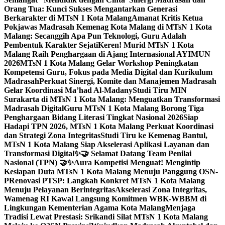
Orang Tua: Kunci Sukses Mengantarkan Generasi
Berkarakter di MTsN 1 Kota Malang
Amanat Kritis Ketua
Pokjawas Madrasah Kemenag Kota Malang di MTsN 1 Kota
Malang: Secanggih Apa Pun Teknologi, Guru Adalah
Pembentuk Karakter Sejati
Keren! Murid MTsN 1 Kota
Malang Raih Penghargaan di Ajang Internasional AYIMUN
2026
MTsN 1 Kota Malang Gelar Workshop Peningkatan
Kompetensi Guru, Fokus pada Media Digital dan Kurikulum
Madrasah
Perkuat Sinergi, Komite dan Manajemen Madrasah
Gelar Koordinasi Ma’had Al-Madany
Studi Tiru MIN
Surakarta di MTsN 1 Kota Malang: Menguatkan Transformasi
Madrasah Digital
Guru MTsN 1 Kota Malang Borong Tiga
Penghargaan Bidang Literasi Tingkat Nasional 2026
Siap
Hadapi TPN 2026, MTsN 1 Kota Malang Perkuat Koordinasi
dan Strategi Zona Integritas
Studi Tiru ke Kemenag Bantul,
MTsN 1 Kota Malang Siap Akselerasi Aplikasi Layanan dan
Transformasi Digital
✨🤝 Selamat Datang Team Penilai
Nasional (TPN) 🤝✨
Aura Kompetisi Menguat! Mengintip
Kesiapan Duta MTsN 1 Kota Malang Menuju Panggung OSN-
P
Renovasi PTSP: Langkah Konkret MTsN 1 Kota Malang
Menuju Pelayanan Berintegritas
Akselerasi Zona Integritas,
Wamenag RI Kawal Langsung Komitmen WBK-WBBM di
Lingkungan Kementerian Agama Kota Malang
Menjaga
Tradisi Lewat Prestasi: Srikandi Silat MTsN 1 Kota Malang