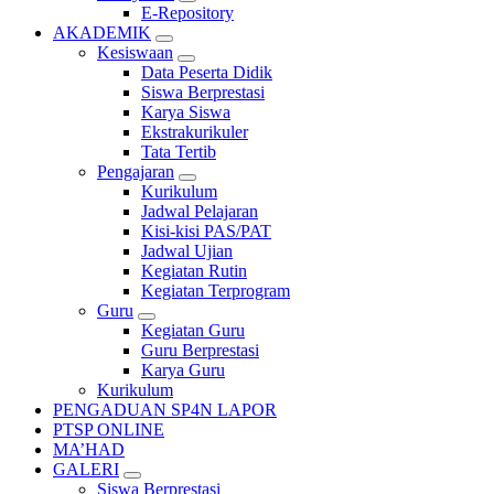
E-Repository
AKADEMIK
Kesiswaan
Data Peserta Didik
Siswa Berprestasi
Karya Siswa
Ekstrakurikuler
Tata Tertib
Pengajaran
Kurikulum
Jadwal Pelajaran
Kisi-kisi PAS/PAT
Jadwal Ujian
Kegiatan Rutin
Kegiatan Terprogram
Guru
Kegiatan Guru
Guru Berprestasi
Karya Guru
Kurikulum
PENGADUAN SP4N LAPOR
PTSP ONLINE
MA’HAD
GALERI
Siswa Berprestasi