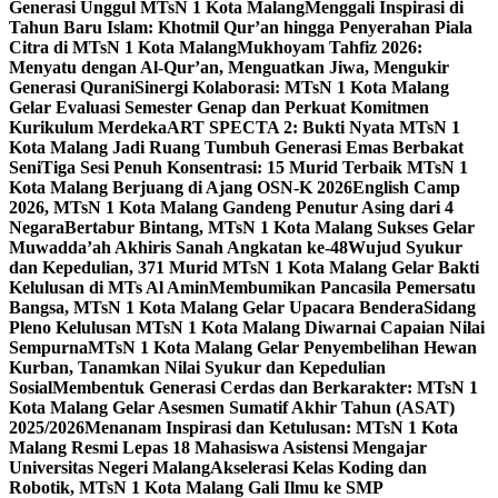
Generasi Unggul MTsN 1 Kota Malang
Menggali Inspirasi di
Tahun Baru Islam: Khotmil Qur’an hingga Penyerahan Piala
Citra di MTsN 1 Kota Malang
Mukhoyam Tahfiz 2026:
Menyatu dengan Al-Qur’an, Menguatkan Jiwa, Mengukir
Generasi Qurani
Sinergi Kolaborasi: MTsN 1 Kota Malang
Gelar Evaluasi Semester Genap dan Perkuat Komitmen
Kurikulum Merdeka
ART SPECTA 2: Bukti Nyata MTsN 1
Kota Malang Jadi Ruang Tumbuh Generasi Emas Berbakat
Seni
Tiga Sesi Penuh Konsentrasi: 15 Murid Terbaik MTsN 1
Kota Malang Berjuang di Ajang OSN-K 2026
English Camp
2026, MTsN 1 Kota Malang Gandeng Penutur Asing dari 4
Negara
Bertabur Bintang, MTsN 1 Kota Malang Sukses Gelar
Muwadda’ah Akhiris Sanah Angkatan ke-48
Wujud Syukur
dan Kepedulian, 371 Murid MTsN 1 Kota Malang Gelar Bakti
Kelulusan di MTs Al Amin
Membumikan Pancasila Pemersatu
Bangsa, MTsN 1 Kota Malang Gelar Upacara Bendera
Sidang
Pleno Kelulusan MTsN 1 Kota Malang Diwarnai Capaian Nilai
Sempurna
MTsN 1 Kota Malang Gelar Penyembelihan Hewan
Kurban, Tanamkan Nilai Syukur dan Kepedulian
Sosial
Membentuk Generasi Cerdas dan Berkarakter: MTsN 1
Kota Malang Gelar Asesmen Sumatif Akhir Tahun (ASAT)
2025/2026
Menanam Inspirasi dan Ketulusan: MTsN 1 Kota
Malang Resmi Lepas 18 Mahasiswa Asistensi Mengajar
Universitas Negeri Malang
Akselerasi Kelas Koding dan
Robotik, MTsN 1 Kota Malang Gali Ilmu ke SMP