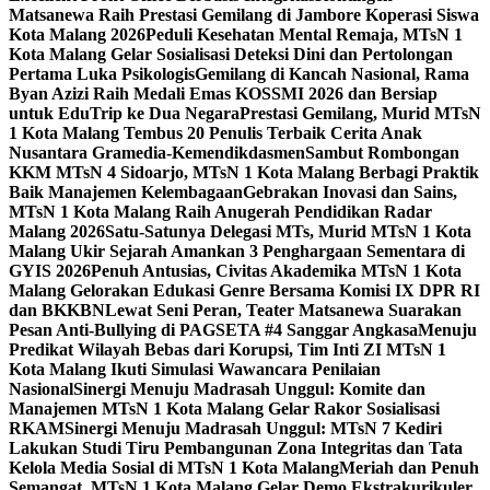
Matsanewa Raih Prestasi Gemilang di Jambore Koperasi Siswa
Kota Malang 2026
Peduli Kesehatan Mental Remaja, MTsN 1
Kota Malang Gelar Sosialisasi Deteksi Dini dan Pertolongan
Pertama Luka Psikologis
Gemilang di Kancah Nasional, Rama
Byan Azizi Raih Medali Emas KOSSMI 2026 dan Bersiap
untuk EduTrip ke Dua Negara
Prestasi Gemilang, Murid MTsN
1 Kota Malang Tembus 20 Penulis Terbaik Cerita Anak
Nusantara Gramedia-Kemendikdasmen
Sambut Rombongan
KKM MTsN 4 Sidoarjo, MTsN 1 Kota Malang Berbagi Praktik
Baik Manajemen Kelembagaan
Gebrakan Inovasi dan Sains,
MTsN 1 Kota Malang Raih Anugerah Pendidikan Radar
Malang 2026
Satu-Satunya Delegasi MTs, Murid MTsN 1 Kota
Malang Ukir Sejarah Amankan 3 Penghargaan Sementara di
GYIS 2026
Penuh Antusias, Civitas Akademika MTsN 1 Kota
Malang Gelorakan Edukasi Genre Bersama Komisi IX DPR RI
dan BKKBN
Lewat Seni Peran, Teater Matsanewa Suarakan
Pesan Anti-Bullying di PAGSETA #4 Sanggar Angkasa
Menuju
Predikat Wilayah Bebas dari Korupsi, Tim Inti ZI MTsN 1
Kota Malang Ikuti Simulasi Wawancara Penilaian
Nasional
Sinergi Menuju Madrasah Unggul: Komite dan
Manajemen MTsN 1 Kota Malang Gelar Rakor Sosialisasi
RKAM
Sinergi Menuju Madrasah Unggul: MTsN 7 Kediri
Lakukan Studi Tiru Pembangunan Zona Integritas dan Tata
Kelola Media Sosial di MTsN 1 Kota Malang
Meriah dan Penuh
Semangat, MTsN 1 Kota Malang Gelar Demo Ekstrakurikuler