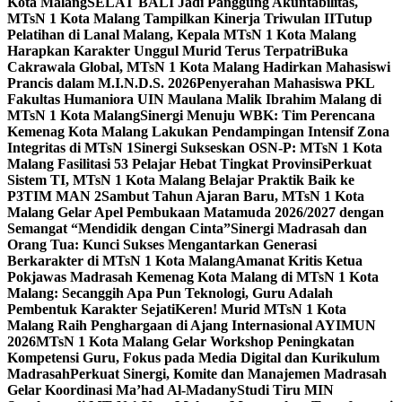
Kota Malang
SELAT BALI Jadi Panggung Akuntabilitas,
MTsN 1 Kota Malang Tampilkan Kinerja Triwulan II
Tutup
Pelatihan di Lanal Malang, Kepala MTsN 1 Kota Malang
Harapkan Karakter Unggul Murid Terus Terpatri
Buka
Cakrawala Global, MTsN 1 Kota Malang Hadirkan Mahasiswi
Prancis dalam M.I.N.D.S. 2026
Penyerahan Mahasiswa PKL
Fakultas Humaniora UIN Maulana Malik Ibrahim Malang di
MTsN 1 Kota Malang
Sinergi Menuju WBK: Tim Perencana
Kemenag Kota Malang Lakukan Pendampingan Intensif Zona
Integritas di MTsN 1
Sinergi Sukseskan OSN-P: MTsN 1 Kota
Malang Fasilitasi 53 Pelajar Hebat Tingkat Provinsi
Perkuat
Sistem TI, MTsN 1 Kota Malang Belajar Praktik Baik ke
P3TIM MAN 2
Sambut Tahun Ajaran Baru, MTsN 1 Kota
Malang Gelar Apel Pembukaan Matamuda 2026/2027 dengan
Semangat “Mendidik dengan Cinta”
Sinergi Madrasah dan
Orang Tua: Kunci Sukses Mengantarkan Generasi
Berkarakter di MTsN 1 Kota Malang
Amanat Kritis Ketua
Pokjawas Madrasah Kemenag Kota Malang di MTsN 1 Kota
Malang: Secanggih Apa Pun Teknologi, Guru Adalah
Pembentuk Karakter Sejati
Keren! Murid MTsN 1 Kota
Malang Raih Penghargaan di Ajang Internasional AYIMUN
2026
MTsN 1 Kota Malang Gelar Workshop Peningkatan
Kompetensi Guru, Fokus pada Media Digital dan Kurikulum
Madrasah
Perkuat Sinergi, Komite dan Manajemen Madrasah
Gelar Koordinasi Ma’had Al-Madany
Studi Tiru MIN