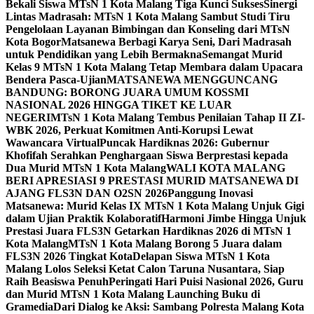
Bekali Siswa MTsN 1 Kota Malang Tiga Kunci Sukses
Sinergi
Lintas Madrasah: MTsN 1 Kota Malang Sambut Studi Tiru
Pengelolaan Layanan Bimbingan dan Konseling dari MTsN
Kota Bogor
Matsanewa Berbagi Karya Seni, Dari Madrasah
untuk Pendidikan yang Lebih Bermakna
Semangat Murid
Kelas 9 MTsN 1 Kota Malang Tetap Membara dalam Upacara
Bendera Pasca-Ujian
MATSANEWA MENGGUNCANG
BANDUNG: BORONG JUARA UMUM KOSSMI
NASIONAL 2026 HINGGA TIKET KE LUAR
NEGERI
MTsN 1 Kota Malang Tembus Penilaian Tahap II ZI-
WBK 2026, Perkuat Komitmen Anti-Korupsi Lewat
Wawancara Virtual
Puncak Hardiknas 2026: Gubernur
Khofifah Serahkan Penghargaan Siswa Berprestasi kepada
Dua Murid MTsN 1 Kota Malang
WALI KOTA MALANG
BERI APRESIASI 9 PRESTASI MURID MATSANEWA DI
AJANG FLS3N DAN O2SN 2026
Panggung Inovasi
Matsanewa: Murid Kelas IX MTsN 1 Kota Malang Unjuk Gigi
dalam Ujian Praktik Kolaboratif
Harmoni Jimbe Hingga Unjuk
Prestasi Juara FLS3N Getarkan Hardiknas 2026 di MTsN 1
Kota Malang
MTsN 1 Kota Malang Borong 5 Juara dalam
FLS3N 2026 Tingkat Kota
Delapan Siswa MTsN 1 Kota
Malang Lolos Seleksi Ketat Calon Taruna Nusantara, Siap
Raih Beasiswa Penuh
Peringati Hari Puisi Nasional 2026, Guru
dan Murid MTsN 1 Kota Malang Launching Buku di
Gramedia
Dari Dialog ke Aksi: Sambang Polresta Malang Kota