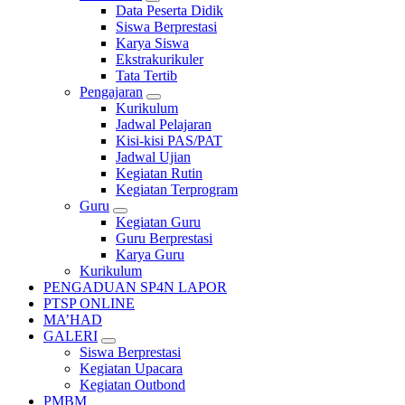
Data Peserta Didik
Siswa Berprestasi
Karya Siswa
Ekstrakurikuler
Tata Tertib
Pengajaran
Kurikulum
Jadwal Pelajaran
Kisi-kisi PAS/PAT
Jadwal Ujian
Kegiatan Rutin
Kegiatan Terprogram
Guru
Kegiatan Guru
Guru Berprestasi
Karya Guru
Kurikulum
PENGADUAN SP4N LAPOR
PTSP ONLINE
MA’HAD
GALERI
Siswa Berprestasi
Kegiatan Upacara
Kegiatan Outbond
PMBM