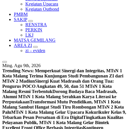
Kegiatan Upacara
Kegiatan Outbond
PMBM
SAKIP
RENSTRA
PERKIN
LKJ
MATSA GEMILANG
AREA ZI
zi – eviden
Ming. Agu 9th, 2026
Trending News:
Memperkuat Sinergi dan Integritas, MTsN 1
Kota Malang Terima Kunjungan Studi Pembangunan ZI dari
MTsN 2 Madiun
Sinergi Kuat Madrasah dan Orang Tua:
Pengurus POCO Angkatan 49, 50, dan 51 MTsN 1 Kota
Malang Resmi Terbentuk
Dorong Budaya Baca Madrasah,
Alumni MTsN 1 Kota Malang Serahkan Karya Literasi ke
Perpustakaan
Transformasi Mutu Pendidikan, MTsN 1 Kota
Malang Sambut Hangat Studi Tiru Rombongan MTsN 2 Kota
Palu
MTsN 1 Kota Malang Gelar Upacara Kokurikuler Kelas 9,
Tebarkan Pesan Persatuan di Era Digital
Tingkatkan Kualitas
Pelayanan Publik, MTsN 1 Kota Malang Gelar Bimtek
Excellent Front Office Berbasis Integritas
Kontingen