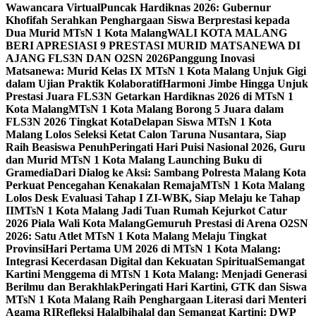
Wawancara Virtual
Puncak Hardiknas 2026: Gubernur
Khofifah Serahkan Penghargaan Siswa Berprestasi kepada
Dua Murid MTsN 1 Kota Malang
WALI KOTA MALANG
BERI APRESIASI 9 PRESTASI MURID MATSANEWA DI
AJANG FLS3N DAN O2SN 2026
Panggung Inovasi
Matsanewa: Murid Kelas IX MTsN 1 Kota Malang Unjuk Gigi
dalam Ujian Praktik Kolaboratif
Harmoni Jimbe Hingga Unjuk
Prestasi Juara FLS3N Getarkan Hardiknas 2026 di MTsN 1
Kota Malang
MTsN 1 Kota Malang Borong 5 Juara dalam
FLS3N 2026 Tingkat Kota
Delapan Siswa MTsN 1 Kota
Malang Lolos Seleksi Ketat Calon Taruna Nusantara, Siap
Raih Beasiswa Penuh
Peringati Hari Puisi Nasional 2026, Guru
dan Murid MTsN 1 Kota Malang Launching Buku di
Gramedia
Dari Dialog ke Aksi: Sambang Polresta Malang Kota
Perkuat Pencegahan Kenakalan Remaja
MTsN 1 Kota Malang
Lolos Desk Evaluasi Tahap I ZI-WBK, Siap Melaju ke Tahap
II
MTsN 1 Kota Malang Jadi Tuan Rumah Kejurkot Catur
2026 Piala Wali Kota Malang
Gemuruh Prestasi di Arena O2SN
2026: Satu Atlet MTsN 1 Kota Malang Melaju Tingkat
Provinsi
Hari Pertama UM 2026 di MTsN 1 Kota Malang:
Integrasi Kecerdasan Digital dan Kekuatan Spiritual
Semangat
Kartini Menggema di MTsN 1 Kota Malang: Menjadi Generasi
Berilmu dan Berakhlak
Peringati Hari Kartini, GTK dan Siswa
MTsN 1 Kota Malang Raih Penghargaan Literasi dari Menteri
Agama RI
Refleksi Halalbihalal dan Semangat Kartini: DWP