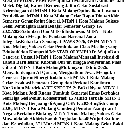
Melaju ke O2SN Provinsi
Wujudkan Madrasah Akuntabel dan
Melek Digital, Kanwil Kemenag Jatim Gelar Sosialisasi
Kelembagaan di MTsN 1 Kota Malang
Optimalkan Layanan
Pendidikan, MTsN 1 Kota Malang Gelar Rapat Dinas Akhir
Semester Genap
Rajut Sinergi, MTsN 1 Kota Malang Sukses
Gelar Pembagian Hasil Belajar Semester Genap TA
2025/2026
Satu dari Dua MTs di Indonesia, MTsN 1 Kota
Malang Siap Melaju ke Penilaian Nasional Zona
Integritas
Kobarkan Semangat PAWS 2026, OSIM MTsN 1
Kota Malang Sukses Gelar Pembukaan Class Meeting yang
Edukatif dan Kompetitif
M*STAR OLYMPIAD: Wujudkan
Generasi Unggul MTsN 1 Kota Malang
Menggali Inspirasi di
Tahun Baru Islam: Khotmil Qur’an hingga Penyerahan Piala
Citra di MTsN 1 Kota Malang
Mukhoyam Tahfiz 2026:
Menyatu dengan Al-Qur’an, Menguatkan Jiwa, Mengukir
Generasi Qurani
Sinergi Kolaborasi: MTsN 1 Kota Malang
Gelar Evaluasi Semester Genap dan Perkuat Komitmen
Kurikulum Merdeka
ART SPECTA 2: Bukti Nyata MTsN 1
Kota Malang Jadi Ruang Tumbuh Generasi Emas Berbakat
Seni
Tiga Sesi Penuh Konsentrasi: 15 Murid Terbaik MTsN 1
Kota Malang Berjuang di Ajang OSN-K 2026
English Camp
2026, MTsN 1 Kota Malang Gandeng Penutur Asing dari 4
Negara
Bertabur Bintang, MTsN 1 Kota Malang Sukses Gelar
Muwadda’ah Akhiris Sanah Angkatan ke-48
Wujud Syukur
dan Kepedulian, 371 Murid MTsN 1 Kota Malang Gelar Bakti