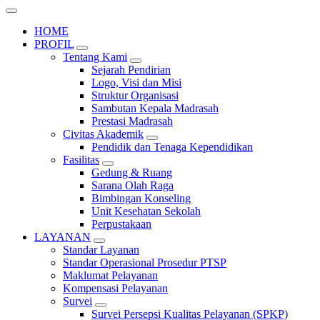
HOME
PROFIL
Tentang Kami
Sejarah Pendirian
Logo, Visi dan Misi
Struktur Organisasi
Sambutan Kepala Madrasah
Prestasi Madrasah
Civitas Akademik
Pendidik dan Tenaga Kependidikan
Fasilitas
Gedung & Ruang
Sarana Olah Raga
Bimbingan Konseling
Unit Kesehatan Sekolah
Perpustakaan
LAYANAN
Standar Layanan
Standar Operasional Prosedur PTSP
Maklumat Pelayanan
Kompensasi Pelayanan
Survei
Survei Persepsi Kualitas Pelayanan (SPKP)