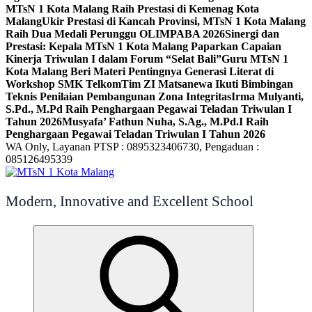
MTsN 1 Kota Malang Raih Prestasi di Kemenag Kota
Malang
Ukir Prestasi di Kancah Provinsi, MTsN 1 Kota Malang
Raih Dua Medali Perunggu OLIMPABA 2026
Sinergi dan
Prestasi: Kepala MTsN 1 Kota Malang Paparkan Capaian
Kinerja Triwulan I dalam Forum “Selat Bali”
Guru MTsN 1
Kota Malang Beri Materi Pentingnya Generasi Literat di
Workshop SMK Telkom
Tim ZI Matsanewa Ikuti Bimbingan
Teknis Penilaian Pembangunan Zona Integritas
Irma Mulyanti,
S.Pd., M.Pd Raih Penghargaan Pegawai Teladan Triwulan I
Tahun 2026
Musyafa’ Fathun Nuha, S.Ag., M.Pd.I Raih
Penghargaan Pegawai Teladan Triwulan I Tahun 2026
WA Only, Layanan PTSP : 0895323406730, Pengaduan :
085126495339
Modern, Innovative and Excellent School