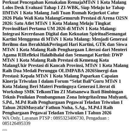
Perkuat Pencegahan Kenakalan Remaja
MTsN 1 Kota Malang
Lolos Desk Evaluasi Tahap I ZI-WBK, Siap Melaju ke Tahap
II
MTsN 1 Kota Malang Jadi Tuan Rumah Kejurkot Catur
2026 Piala Wali Kota Malang
Gemuruh Prestasi di Arena O2SN
2026: Satu Atlet MTsN 1 Kota Malang Melaju Tingkat
Provinsi
Hari Pertama UM 2026 di MTsN 1 Kota Malang:
Integrasi Kecerdasan Digital dan Kekuatan Spiritual
Semangat
Kartini Menggema di MTsN 1 Kota Malang: Menjadi Generasi
Berilmu dan Berakhlak
Peringati Hari Kartini, GTK dan Siswa
MTsN 1 Kota Malang Raih Penghargaan Literasi dari Menteri
Agama RI
Refleksi Halalbihalal dan Semangat Kartini: DWP
MTsN 1 Kota Malang Raih Prestasi di Kemenag Kota
Malang
Ukir Prestasi di Kancah Provinsi, MTsN 1 Kota Malang
Raih Dua Medali Perunggu OLIMPABA 2026
Sinergi dan
Prestasi: Kepala MTsN 1 Kota Malang Paparkan Capaian
Kinerja Triwulan I dalam Forum “Selat Bali”
Guru MTsN 1
Kota Malang Beri Materi Pentingnya Generasi Literat di
Workshop SMK Telkom
Tim ZI Matsanewa Ikuti Bimbingan
Teknis Penilaian Pembangunan Zona Integritas
Irma Mulyanti,
S.Pd., M.Pd Raih Penghargaan Pegawai Teladan Triwulan I
Tahun 2026
Musyafa’ Fathun Nuha, S.Ag., M.Pd.I Raih
Penghargaan Pegawai Teladan Triwulan I Tahun 2026
WA Only, Layanan PTSP : 0895323406730, Pengaduan :
085126495339