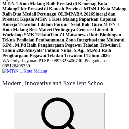
MTsN 1 Kota Malang Raih Prestasi di Kemenag Kota
Malang
Ukir Prestasi di Kancah Provinsi, MTsN 1 Kota Malang
Raih Dua Medali Perunggu OLIMPABA 2026
Sinergi dan
Prestasi: Kepala MTsN 1 Kota Malang Paparkan Capaian
Kinerja Triwulan I dalam Forum “Selat Bali”
Guru MTsN 1
Kota Malang Beri Materi Pentingnya Generasi Literat di
Workshop SMK Telkom
Tim ZI Matsanewa Ikuti Bimbingan
Teknis Penilaian Pembangunan Zona Integritas
Irma Mulyanti,
S.Pd., M.Pd Raih Penghargaan Pegawai Teladan Triwulan I
Tahun 2026
Musyafa’ Fathun Nuha, S.Ag., M.Pd.I Raih
Penghargaan Pegawai Teladan Triwulan I Tahun 2026
WA Only, Layanan PTSP : 0895323406730, Pengaduan :
085126495339
Modern, Innovative and Excellent School