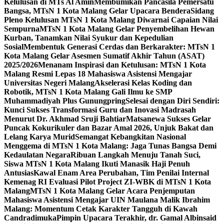
Kelulusan di MTs Al Amin
Membumikan Pancasila Pemersatu
Bangsa, MTsN 1 Kota Malang Gelar Upacara Bendera
Sidang
Pleno Kelulusan MTsN 1 Kota Malang Diwarnai Capaian Nilai
Sempurna
MTsN 1 Kota Malang Gelar Penyembelihan Hewan
Kurban, Tanamkan Nilai Syukur dan Kepedulian
Sosial
Membentuk Generasi Cerdas dan Berkarakter: MTsN 1
Kota Malang Gelar Asesmen Sumatif Akhir Tahun (ASAT)
2025/2026
Menanam Inspirasi dan Ketulusan: MTsN 1 Kota
Malang Resmi Lepas 18 Mahasiswa Asistensi Mengajar
Universitas Negeri Malang
Akselerasi Kelas Koding dan
Robotik, MTsN 1 Kota Malang Gali Ilmu ke SMP
Muhammadiyah Plus Gunungpring
Selesai dengan Diri Sendiri:
Kunci Sukses Transformasi Guru dan Inovasi Madrasah
Menurut Dr. Akhmad Sruji Bahtiar
Matsanewa Sukses Gelar
Puncak Kokurikuler dan Bazar Amal 2026, Unjuk Bakat dan
Lelang Karya Murid
Semangat Kebangkitan Nasional
Menggema di MTsN 1 Kota Malang: Jaga Tunas Bangsa Demi
Kedaulatan Negara
Ribuan Langkah Menuju Tanah Suci,
Siswa MTsN 1 Kota Malang Ikuti Manasik Haji Penuh
Antusias
Kawal Enam Area Perubahan, Tim Penilai Internal
Kemenag RI Evaluasi Pilot Project ZI-WBK di MTsN 1 Kota
Malang
MTsN 1 Kota Malang Gelar Acara Penjemputan
Mahasiswa Asistensi Mengajar UIN Maulana Malik Ibrahim
Malang: Momentum Cetak Karakter Tangguh di Kawah
Candradimuka
Pimpin Upacara Terakhir, dr. Gamal Albinsaid