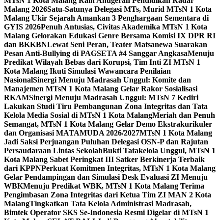
MTsN 1 Kota Malang Raih Anugerah Pendidikan Radar
Malang 2026
Satu-Satunya Delegasi MTs, Murid MTsN 1 Kota
Malang Ukir Sejarah Amankan 3 Penghargaan Sementara di
GYIS 2026
Penuh Antusias, Civitas Akademika MTsN 1 Kota
Malang Gelorakan Edukasi Genre Bersama Komisi IX DPR RI
dan BKKBN
Lewat Seni Peran, Teater Matsanewa Suarakan
Pesan Anti-Bullying di PAGSETA #4 Sanggar Angkasa
Menuju
Predikat Wilayah Bebas dari Korupsi, Tim Inti ZI MTsN 1
Kota Malang Ikuti Simulasi Wawancara Penilaian
Nasional
Sinergi Menuju Madrasah Unggul: Komite dan
Manajemen MTsN 1 Kota Malang Gelar Rakor Sosialisasi
RKAM
Sinergi Menuju Madrasah Unggul: MTsN 7 Kediri
Lakukan Studi Tiru Pembangunan Zona Integritas dan Tata
Kelola Media Sosial di MTsN 1 Kota Malang
Meriah dan Penuh
Semangat, MTsN 1 Kota Malang Gelar Demo Ekstrakurikuler
dan Organisasi MATAMUDA 2026/2027
MTsN 1 Kota Malang
Jadi Saksi Perjuangan Puluhan Delegasi OSN-P dan Rajutan
Persaudaraan Lintas Sekolah
Bukti Tatakelola Unggul, MTsN 1
Kota Malang Sabet Peringkat III Satker Berkinerja Terbaik
dari KPPN
Perkuat Komitmen Integritas, MTsN 1 Kota Malang
Gelar Pendampingan dan Simulasi Desk Evaluasi ZI Menuju
WBK
Menuju Predikat WBK, MTsN 1 Kota Malang Terima
Pengimbasan Zona Integritas dari Ketua Tim ZI MAN 2 Kota
Malang
Tingkatkan Tata Kelola Administrasi Madrasah,
Bimtek Operator SKS Se-Indonesia Resmi Digelar di MTsN 1