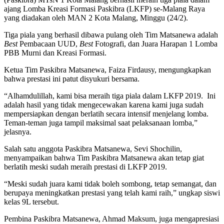
ajang Lomba Kreasi Formasi Paskibra (LKFP) se-Malang Raya
yang diadakan oleh MAN 2 Kota Malang, Minggu (24/2).
Tiga piala yang berhasil dibawa pulang oleh Tim Matsanewa adalah
Best
Pembacaan UUD,
Best
Fotografi, dan Juara Harapan 1 Lomba
PBB Murni dan Kreasi Formasi.
Ketua Tim Paskibra Matsanewa, Faiza Firdausy, mengungkapkan
bahwa prestasi ini patut disyukuri bersama.
“Alhamdulillah, kami bisa meraih tiga piala dalam LKFP 2019. Ini
adalah hasil yang tidak mengecewakan karena kami juga sudah
mempersiapkan dengan berlatih secara intensif menjelang lomba.
Teman-teman juga tampil maksimal saat pelaksanaan lomba,”
jelasnya.
Salah satu anggota Paskibra Matsanewa, Sevi Shochilin,
menyampaikan bahwa Tim Paskibra Matsanewa akan tetap giat
berlatih meski sudah meraih prestasi di LKFP 2019.
“Meski sudah juara kami tidak boleh sombong, tetap semangat, dan
berupaya meningkatkan prestasi yang telah kami raih,” ungkap siswi
kelas 9L tersebut.
Pembina Paskibra Matsanewa, Ahmad Maksum, juga mengapresiasi