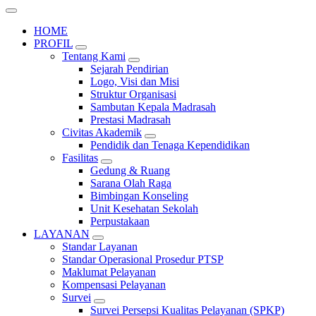
HOME
PROFIL
Tentang Kami
Sejarah Pendirian
Logo, Visi dan Misi
Struktur Organisasi
Sambutan Kepala Madrasah
Prestasi Madrasah
Civitas Akademik
Pendidik dan Tenaga Kependidikan
Fasilitas
Gedung & Ruang
Sarana Olah Raga
Bimbingan Konseling
Unit Kesehatan Sekolah
Perpustakaan
LAYANAN
Standar Layanan
Standar Operasional Prosedur PTSP
Maklumat Pelayanan
Kompensasi Pelayanan
Survei
Survei Persepsi Kualitas Pelayanan (SPKP)