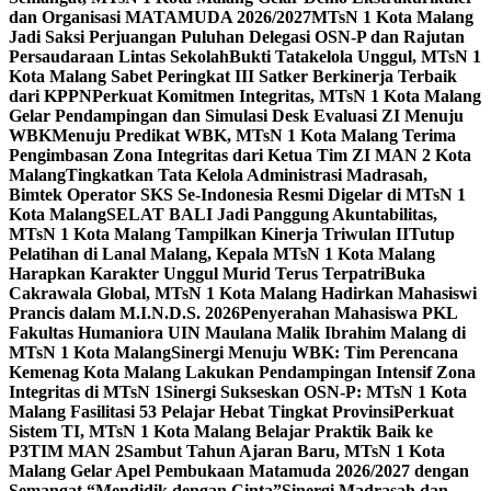
dan Organisasi MATAMUDA 2026/2027
MTsN 1 Kota Malang
Jadi Saksi Perjuangan Puluhan Delegasi OSN-P dan Rajutan
Persaudaraan Lintas Sekolah
Bukti Tatakelola Unggul, MTsN 1
Kota Malang Sabet Peringkat III Satker Berkinerja Terbaik
dari KPPN
Perkuat Komitmen Integritas, MTsN 1 Kota Malang
Gelar Pendampingan dan Simulasi Desk Evaluasi ZI Menuju
WBK
Menuju Predikat WBK, MTsN 1 Kota Malang Terima
Pengimbasan Zona Integritas dari Ketua Tim ZI MAN 2 Kota
Malang
Tingkatkan Tata Kelola Administrasi Madrasah,
Bimtek Operator SKS Se-Indonesia Resmi Digelar di MTsN 1
Kota Malang
SELAT BALI Jadi Panggung Akuntabilitas,
MTsN 1 Kota Malang Tampilkan Kinerja Triwulan II
Tutup
Pelatihan di Lanal Malang, Kepala MTsN 1 Kota Malang
Harapkan Karakter Unggul Murid Terus Terpatri
Buka
Cakrawala Global, MTsN 1 Kota Malang Hadirkan Mahasiswi
Prancis dalam M.I.N.D.S. 2026
Penyerahan Mahasiswa PKL
Fakultas Humaniora UIN Maulana Malik Ibrahim Malang di
MTsN 1 Kota Malang
Sinergi Menuju WBK: Tim Perencana
Kemenag Kota Malang Lakukan Pendampingan Intensif Zona
Integritas di MTsN 1
Sinergi Sukseskan OSN-P: MTsN 1 Kota
Malang Fasilitasi 53 Pelajar Hebat Tingkat Provinsi
Perkuat
Sistem TI, MTsN 1 Kota Malang Belajar Praktik Baik ke
P3TIM MAN 2
Sambut Tahun Ajaran Baru, MTsN 1 Kota
Malang Gelar Apel Pembukaan Matamuda 2026/2027 dengan
Semangat “Mendidik dengan Cinta”
Sinergi Madrasah dan