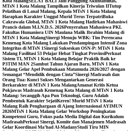
Kota Malang
SELAT BALI Jadi Panggung Akuntabilitas,
MTsN 1 Kota Malang Tampilkan Kinerja Triwulan II
Tutup
Pelatihan di Lanal Malang, Kepala MTsN 1 Kota Malang
Harapkan Karakter Unggul Murid Terus Terpatri
Buka
Cakrawala Global, MTsN 1 Kota Malang Hadirkan Mahasiswi
Prancis dalam M.I.N.D.S. 2026
Penyerahan Mahasiswa PKL
Fakultas Humaniora UIN Maulana Malik Ibrahim Malang di
MTsN 1 Kota Malang
Sinergi Menuju WBK: Tim Perencana
Kemenag Kota Malang Lakukan Pendampingan Intensif Zona
Integritas di MTsN 1
Sinergi Sukseskan OSN-P: MTsN 1 Kota
Malang Fasilitasi 53 Pelajar Hebat Tingkat Provinsi
Perkuat
Sistem TI, MTsN 1 Kota Malang Belajar Praktik Baik ke
P3TIM MAN 2
Sambut Tahun Ajaran Baru, MTsN 1 Kota
Malang Gelar Apel Pembukaan Matamuda 2026/2027 dengan
Semangat “Mendidik dengan Cinta”
Sinergi Madrasah dan
Orang Tua: Kunci Sukses Mengantarkan Generasi
Berkarakter di MTsN 1 Kota Malang
Amanat Kritis Ketua
Pokjawas Madrasah Kemenag Kota Malang di MTsN 1 Kota
Malang: Secanggih Apa Pun Teknologi, Guru Adalah
Pembentuk Karakter Sejati
Keren! Murid MTsN 1 Kota
Malang Raih Penghargaan di Ajang Internasional AYIMUN
2026
MTsN 1 Kota Malang Gelar Workshop Peningkatan
Kompetensi Guru, Fokus pada Media Digital dan Kurikulum
Madrasah
Perkuat Sinergi, Komite dan Manajemen Madrasah
Gelar Koordinasi Ma’had Al-Madany
Studi Tiru MIN