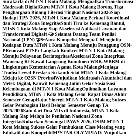
Surakarta di MTsN 1 Kota Malang: Menguatkan Transformasi
Madrasah Digital
Guru MTsN 1 Kota Malang Borong Tiga
Penghargaan Bidang Literasi Tingkat Nasional 2026
Siap
Hadapi TPN 2026, MTsN 1 Kota Malang Perkuat Koordinasi
dan Strategi Zona Integritas
Studi Tiru ke Kemenag Bantul,
MTsN 1 Kota Malang Siap Akselerasi Aplikasi Layanan dan
Transformasi Digital
✨🤝 Selamat Datang Team Penilai
Nasional (TPN) 🤝✨
Aura Kompetisi Menguat! Mengintip
Kesiapan Duta MTsN 1 Kota Malang Menuju Panggung OSN-
P
Renovasi PTSP: Langkah Konkret MTsN 1 Kota Malang
Menuju Pelayanan Berintegritas
Akselerasi Zona Integritas,
Wamenag RI Kawal Langsung Komitmen WBK-WBBM di
Lingkungan Kementerian Agama Kota Malang
Menjaga
Tradisi Lewat Prestasi: Srikandi Silat MTsN 1 Kota Malang
Melaju ke O2SN Provinsi
Wujudkan Madrasah Akuntabel dan
Melek Digital, Kanwil Kemenag Jatim Gelar Sosialisasi
Kelembagaan di MTsN 1 Kota Malang
Optimalkan Layanan
Pendidikan, MTsN 1 Kota Malang Gelar Rapat Dinas Akhir
Semester Genap
Rajut Sinergi, MTsN 1 Kota Malang Sukses
Gelar Pembagian Hasil Belajar Semester Genap TA
2025/2026
Satu dari Dua MTs di Indonesia, MTsN 1 Kota
Malang Siap Melaju ke Penilaian Nasional Zona
Integritas
Kobarkan Semangat PAWS 2026, OSIM MTsN 1
Kota Malang Sukses Gelar Pembukaan Class Meeting yang
Edukatif dan Kompetitif
M*STAR OLYMPIAD: Wujudkan