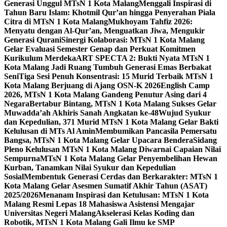
Generasi Unggul MTsN 1 Kota Malang
Menggali Inspirasi di
Tahun Baru Islam: Khotmil Qur’an hingga Penyerahan Piala
Citra di MTsN 1 Kota Malang
Mukhoyam Tahfiz 2026:
Menyatu dengan Al-Qur’an, Menguatkan Jiwa, Mengukir
Generasi Qurani
Sinergi Kolaborasi: MTsN 1 Kota Malang
Gelar Evaluasi Semester Genap dan Perkuat Komitmen
Kurikulum Merdeka
ART SPECTA 2: Bukti Nyata MTsN 1
Kota Malang Jadi Ruang Tumbuh Generasi Emas Berbakat
Seni
Tiga Sesi Penuh Konsentrasi: 15 Murid Terbaik MTsN 1
Kota Malang Berjuang di Ajang OSN-K 2026
English Camp
2026, MTsN 1 Kota Malang Gandeng Penutur Asing dari 4
Negara
Bertabur Bintang, MTsN 1 Kota Malang Sukses Gelar
Muwadda’ah Akhiris Sanah Angkatan ke-48
Wujud Syukur
dan Kepedulian, 371 Murid MTsN 1 Kota Malang Gelar Bakti
Kelulusan di MTs Al Amin
Membumikan Pancasila Pemersatu
Bangsa, MTsN 1 Kota Malang Gelar Upacara Bendera
Sidang
Pleno Kelulusan MTsN 1 Kota Malang Diwarnai Capaian Nilai
Sempurna
MTsN 1 Kota Malang Gelar Penyembelihan Hewan
Kurban, Tanamkan Nilai Syukur dan Kepedulian
Sosial
Membentuk Generasi Cerdas dan Berkarakter: MTsN 1
Kota Malang Gelar Asesmen Sumatif Akhir Tahun (ASAT)
2025/2026
Menanam Inspirasi dan Ketulusan: MTsN 1 Kota
Malang Resmi Lepas 18 Mahasiswa Asistensi Mengajar
Universitas Negeri Malang
Akselerasi Kelas Koding dan
Robotik, MTsN 1 Kota Malang Gali Ilmu ke SMP