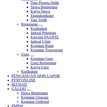
Data Peserta Didik
Siswa Berprestasi
Karya Siswa
Ekstrakurikuler
Tata Tertib
Pengajaran
Kurikulum
Jadwal Pelajaran
Kisi-kisi PAS/PAT
Jadwal Ujian
Kegiatan Rutin
Kegiatan Terprogram
Guru
Kegiatan Guru
Guru Berprestasi
Karya Guru
Kurikulum
PENGADUAN SP4N LAPOR
PTSP ONLINE
MA’HAD
GALERI
Siswa Berprestasi
Kegiatan Upacara
Kegiatan Outbond
PMBM