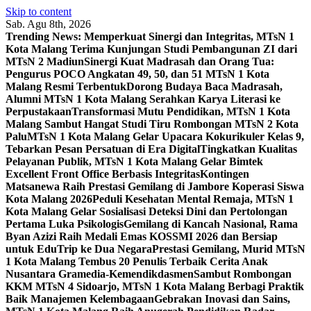
Skip to content
Sab. Agu 8th, 2026
Trending News:
Memperkuat Sinergi dan Integritas, MTsN 1
Kota Malang Terima Kunjungan Studi Pembangunan ZI dari
MTsN 2 Madiun
Sinergi Kuat Madrasah dan Orang Tua:
Pengurus POCO Angkatan 49, 50, dan 51 MTsN 1 Kota
Malang Resmi Terbentuk
Dorong Budaya Baca Madrasah,
Alumni MTsN 1 Kota Malang Serahkan Karya Literasi ke
Perpustakaan
Transformasi Mutu Pendidikan, MTsN 1 Kota
Malang Sambut Hangat Studi Tiru Rombongan MTsN 2 Kota
Palu
MTsN 1 Kota Malang Gelar Upacara Kokurikuler Kelas 9,
Tebarkan Pesan Persatuan di Era Digital
Tingkatkan Kualitas
Pelayanan Publik, MTsN 1 Kota Malang Gelar Bimtek
Excellent Front Office Berbasis Integritas
Kontingen
Matsanewa Raih Prestasi Gemilang di Jambore Koperasi Siswa
Kota Malang 2026
Peduli Kesehatan Mental Remaja, MTsN 1
Kota Malang Gelar Sosialisasi Deteksi Dini dan Pertolongan
Pertama Luka Psikologis
Gemilang di Kancah Nasional, Rama
Byan Azizi Raih Medali Emas KOSSMI 2026 dan Bersiap
untuk EduTrip ke Dua Negara
Prestasi Gemilang, Murid MTsN
1 Kota Malang Tembus 20 Penulis Terbaik Cerita Anak
Nusantara Gramedia-Kemendikdasmen
Sambut Rombongan
KKM MTsN 4 Sidoarjo, MTsN 1 Kota Malang Berbagi Praktik
Baik Manajemen Kelembagaan
Gebrakan Inovasi dan Sains,