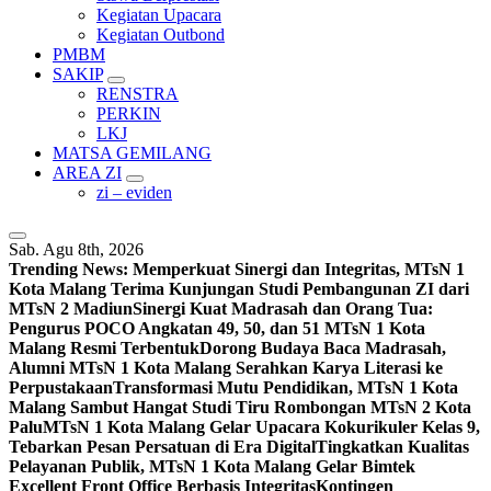
Kegiatan Upacara
Kegiatan Outbond
PMBM
SAKIP
RENSTRA
PERKIN
LKJ
MATSA GEMILANG
AREA ZI
zi – eviden
Sab. Agu 8th, 2026
Trending News:
Memperkuat Sinergi dan Integritas, MTsN 1
Kota Malang Terima Kunjungan Studi Pembangunan ZI dari
MTsN 2 Madiun
Sinergi Kuat Madrasah dan Orang Tua:
Pengurus POCO Angkatan 49, 50, dan 51 MTsN 1 Kota
Malang Resmi Terbentuk
Dorong Budaya Baca Madrasah,
Alumni MTsN 1 Kota Malang Serahkan Karya Literasi ke
Perpustakaan
Transformasi Mutu Pendidikan, MTsN 1 Kota
Malang Sambut Hangat Studi Tiru Rombongan MTsN 2 Kota
Palu
MTsN 1 Kota Malang Gelar Upacara Kokurikuler Kelas 9,
Tebarkan Pesan Persatuan di Era Digital
Tingkatkan Kualitas
Pelayanan Publik, MTsN 1 Kota Malang Gelar Bimtek
Excellent Front Office Berbasis Integritas
Kontingen