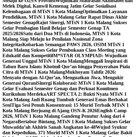
Melaju ke O2SN Provinsi
Wujudkan Madrasah Akuntabel dan
Melek Digital, Kanwil Kemenag Jatim Gelar Sosialisasi
Kelembagaan di MTsN 1 Kota Malang
Optimalkan Layanan
Pendidikan, MTsN 1 Kota Malang Gelar Rapat Dinas Akhir
Semester Genap
Rajut Sinergi, MTsN 1 Kota Malang Sukses
Gelar Pembagian Hasil Belajar Semester Genap TA
2025/2026
Satu dari Dua MTs di Indonesia, MTsN 1 Kota
Malang Siap Melaju ke Penilaian Nasional Zona
Integritas
Kobarkan Semangat PAWS 2026, OSIM MTsN 1
Kota Malang Sukses Gelar Pembukaan Class Meeting yang
Edukatif dan Kompetitif
M*STAR OLYMPIAD: Wujudkan
Generasi Unggul MTsN 1 Kota Malang
Menggali Inspirasi di
Tahun Baru Islam: Khotmil Qur’an hingga Penyerahan Piala
Citra di MTsN 1 Kota Malang
Mukhoyam Tahfiz 2026:
Menyatu dengan Al-Qur’an, Menguatkan Jiwa, Mengukir
Generasi Qurani
Sinergi Kolaborasi: MTsN 1 Kota Malang
Gelar Evaluasi Semester Genap dan Perkuat Komitmen
Kurikulum Merdeka
ART SPECTA 2: Bukti Nyata MTsN 1
Kota Malang Jadi Ruang Tumbuh Generasi Emas Berbakat
Seni
Tiga Sesi Penuh Konsentrasi: 15 Murid Terbaik MTsN 1
Kota Malang Berjuang di Ajang OSN-K 2026
English Camp
2026, MTsN 1 Kota Malang Gandeng Penutur Asing dari 4
Negara
Bertabur Bintang, MTsN 1 Kota Malang Sukses Gelar
Muwadda’ah Akhiris Sanah Angkatan ke-48
Wujud Syukur
dan Kepedulian, 371 Murid MTsN 1 Kota Malang Gelar Bakti