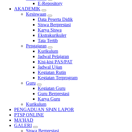
E-Repository
AKADEMIK
Kesiswaan
Data Peserta Didik
Siswa Berprestasi
Karya Siswa
Ekstrakurikuler
Tata Tertib
Pengajaran
Kurikulum
Jadwal Pelajaran
Kisi-kisi PAS/PAT
Jadwal Ujian
Kegiatan Rutin
Kegiatan Terprogram
Guru
Kegiatan Guru
Guru Berprestasi
Karya Guru
Kurikulum
PENGADUAN SP4N LAPOR
PTSP ONLINE
MA’HAD
GALERI
Siswa Berprestasi