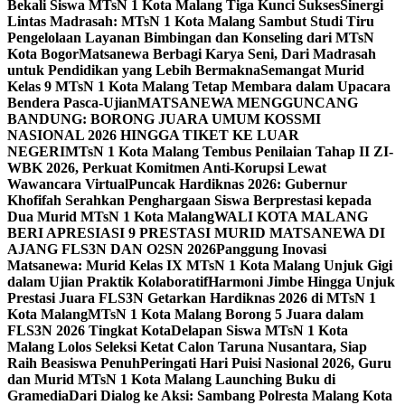
Bekali Siswa MTsN 1 Kota Malang Tiga Kunci Sukses
Sinergi
Lintas Madrasah: MTsN 1 Kota Malang Sambut Studi Tiru
Pengelolaan Layanan Bimbingan dan Konseling dari MTsN
Kota Bogor
Matsanewa Berbagi Karya Seni, Dari Madrasah
untuk Pendidikan yang Lebih Bermakna
Semangat Murid
Kelas 9 MTsN 1 Kota Malang Tetap Membara dalam Upacara
Bendera Pasca-Ujian
MATSANEWA MENGGUNCANG
BANDUNG: BORONG JUARA UMUM KOSSMI
NASIONAL 2026 HINGGA TIKET KE LUAR
NEGERI
MTsN 1 Kota Malang Tembus Penilaian Tahap II ZI-
WBK 2026, Perkuat Komitmen Anti-Korupsi Lewat
Wawancara Virtual
Puncak Hardiknas 2026: Gubernur
Khofifah Serahkan Penghargaan Siswa Berprestasi kepada
Dua Murid MTsN 1 Kota Malang
WALI KOTA MALANG
BERI APRESIASI 9 PRESTASI MURID MATSANEWA DI
AJANG FLS3N DAN O2SN 2026
Panggung Inovasi
Matsanewa: Murid Kelas IX MTsN 1 Kota Malang Unjuk Gigi
dalam Ujian Praktik Kolaboratif
Harmoni Jimbe Hingga Unjuk
Prestasi Juara FLS3N Getarkan Hardiknas 2026 di MTsN 1
Kota Malang
MTsN 1 Kota Malang Borong 5 Juara dalam
FLS3N 2026 Tingkat Kota
Delapan Siswa MTsN 1 Kota
Malang Lolos Seleksi Ketat Calon Taruna Nusantara, Siap
Raih Beasiswa Penuh
Peringati Hari Puisi Nasional 2026, Guru
dan Murid MTsN 1 Kota Malang Launching Buku di
Gramedia
Dari Dialog ke Aksi: Sambang Polresta Malang Kota