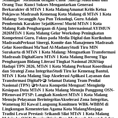
Orang Tua: Kunci Sukses Mengantarkan Generasi
Berkarakter di MTsN 1 Kota Malang
Amanat Kritis Ketua
Pokjawas Madrasah Kemenag Kota Malang di MTsN 1 Kota
Malang: Secanggih Apa Pun Teknologi, Guru Adalah
Pembentuk Karakter Sejati
Keren! Murid MTsN 1 Kota
Malang Raih Penghargaan di Ajang Internasional AYIMUN
2026
MTsN 1 Kota Malang Gelar Workshop Peningkatan
Kompetensi Guru, Fokus pada Media Digital dan Kurikulum
Madrasah
Perkuat Sinergi, Komite dan Manajemen Madrasah
Gelar Koordinasi Ma’had Al-Madany
Studi Tiru MIN
Surakarta di MTsN 1 Kota Malang: Menguatkan Transformasi
Madrasah Digital
Guru MTsN 1 Kota Malang Borong Tiga
Penghargaan Bidang Literasi Tingkat Nasional 2026
Siap
Hadapi TPN 2026, MTsN 1 Kota Malang Perkuat Koordinasi
dan Strategi Zona Integritas
Studi Tiru ke Kemenag Bantul,
MTsN 1 Kota Malang Siap Akselerasi Aplikasi Layanan dan
Transformasi Digital
✨🤝 Selamat Datang Team Penilai
Nasional (TPN) 🤝✨
Aura Kompetisi Menguat! Mengintip
Kesiapan Duta MTsN 1 Kota Malang Menuju Panggung OSN-
P
Renovasi PTSP: Langkah Konkret MTsN 1 Kota Malang
Menuju Pelayanan Berintegritas
Akselerasi Zona Integritas,
Wamenag RI Kawal Langsung Komitmen WBK-WBBM di
Lingkungan Kementerian Agama Kota Malang
Menjaga
Tradisi Lewat Prestasi: Srikandi Silat MTsN 1 Kota Malang