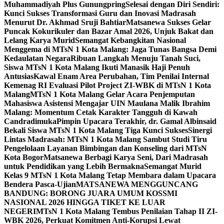
Muhammadiyah Plus Gunungpring
Selesai dengan Diri Sendiri:
Kunci Sukses Transformasi Guru dan Inovasi Madrasah
Menurut Dr. Akhmad Sruji Bahtiar
Matsanewa Sukses Gelar
Puncak Kokurikuler dan Bazar Amal 2026, Unjuk Bakat dan
Lelang Karya Murid
Semangat Kebangkitan Nasional
Menggema di MTsN 1 Kota Malang: Jaga Tunas Bangsa Demi
Kedaulatan Negara
Ribuan Langkah Menuju Tanah Suci,
Siswa MTsN 1 Kota Malang Ikuti Manasik Haji Penuh
Antusias
Kawal Enam Area Perubahan, Tim Penilai Internal
Kemenag RI Evaluasi Pilot Project ZI-WBK di MTsN 1 Kota
Malang
MTsN 1 Kota Malang Gelar Acara Penjemputan
Mahasiswa Asistensi Mengajar UIN Maulana Malik Ibrahim
Malang: Momentum Cetak Karakter Tangguh di Kawah
Candradimuka
Pimpin Upacara Terakhir, dr. Gamal Albinsaid
Bekali Siswa MTsN 1 Kota Malang Tiga Kunci Sukses
Sinergi
Lintas Madrasah: MTsN 1 Kota Malang Sambut Studi Tiru
Pengelolaan Layanan Bimbingan dan Konseling dari MTsN
Kota Bogor
Matsanewa Berbagi Karya Seni, Dari Madrasah
untuk Pendidikan yang Lebih Bermakna
Semangat Murid
Kelas 9 MTsN 1 Kota Malang Tetap Membara dalam Upacara
Bendera Pasca-Ujian
MATSANEWA MENGGUNCANG
BANDUNG: BORONG JUARA UMUM KOSSMI
NASIONAL 2026 HINGGA TIKET KE LUAR
NEGERI
MTsN 1 Kota Malang Tembus Penilaian Tahap II ZI-
WBK 2026, Perkuat Komitmen Anti-Korupsi Lewat