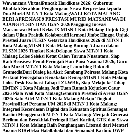
Wawancara Virtual
Puncak Hardiknas 2026: Gubernur
Khofifah Serahkan Penghargaan Siswa Berprestasi kepada
Dua Murid MTsN 1 Kota Malang
WALI KOTA MALANG
BERI APRESIASI 9 PRESTASI MURID MATSANEWA DI
AJANG FLS3N DAN O2SN 2026
Panggung Inovasi
Matsanewa: Murid Kelas IX MTsN 1 Kota Malang Unjuk Gigi
dalam Ujian Praktik Kolaboratif
Harmoni Jimbe Hingga Unjuk
Prestasi Juara FLS3N Getarkan Hardiknas 2026 di MTsN 1
Kota Malang
MTsN 1 Kota Malang Borong 5 Juara dalam
FLS3N 2026 Tingkat Kota
Delapan Siswa MTsN 1 Kota
Malang Lolos Seleksi Ketat Calon Taruna Nusantara, Siap
Raih Beasiswa Penuh
Peringati Hari Puisi Nasional 2026, Guru
dan Murid MTsN 1 Kota Malang Launching Buku di
Gramedia
Dari Dialog ke Aksi: Sambang Polresta Malang Kota
Perkuat Pencegahan Kenakalan Remaja
MTsN 1 Kota Malang
Lolos Desk Evaluasi Tahap I ZI-WBK, Siap Melaju ke Tahap
II
MTsN 1 Kota Malang Jadi Tuan Rumah Kejurkot Catur
2026 Piala Wali Kota Malang
Gemuruh Prestasi di Arena O2SN
2026: Satu Atlet MTsN 1 Kota Malang Melaju Tingkat
Provinsi
Hari Pertama UM 2026 di MTsN 1 Kota Malang:
Integrasi Kecerdasan Digital dan Kekuatan Spiritual
Semangat
Kartini Menggema di MTsN 1 Kota Malang: Menjadi Generasi
Berilmu dan Berakhlak
Peringati Hari Kartini, GTK dan Siswa
MTsN 1 Kota Malang Raih Penghargaan Literasi dari Menteri
Agama RI
Refleksi Halalbihalal dan Semangat Kartini: DWP