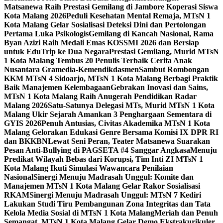
Matsanewa Raih Prestasi Gemilang di Jambore Koperasi Siswa
Kota Malang 2026
Peduli Kesehatan Mental Remaja, MTsN 1
Kota Malang Gelar Sosialisasi Deteksi Dini dan Pertolongan
Pertama Luka Psikologis
Gemilang di Kancah Nasional, Rama
Byan Azizi Raih Medali Emas KOSSMI 2026 dan Bersiap
untuk EduTrip ke Dua Negara
Prestasi Gemilang, Murid MTsN
1 Kota Malang Tembus 20 Penulis Terbaik Cerita Anak
Nusantara Gramedia-Kemendikdasmen
Sambut Rombongan
KKM MTsN 4 Sidoarjo, MTsN 1 Kota Malang Berbagi Praktik
Baik Manajemen Kelembagaan
Gebrakan Inovasi dan Sains,
MTsN 1 Kota Malang Raih Anugerah Pendidikan Radar
Malang 2026
Satu-Satunya Delegasi MTs, Murid MTsN 1 Kota
Malang Ukir Sejarah Amankan 3 Penghargaan Sementara di
GYIS 2026
Penuh Antusias, Civitas Akademika MTsN 1 Kota
Malang Gelorakan Edukasi Genre Bersama Komisi IX DPR RI
dan BKKBN
Lewat Seni Peran, Teater Matsanewa Suarakan
Pesan Anti-Bullying di PAGSETA #4 Sanggar Angkasa
Menuju
Predikat Wilayah Bebas dari Korupsi, Tim Inti ZI MTsN 1
Kota Malang Ikuti Simulasi Wawancara Penilaian
Nasional
Sinergi Menuju Madrasah Unggul: Komite dan
Manajemen MTsN 1 Kota Malang Gelar Rakor Sosialisasi
RKAM
Sinergi Menuju Madrasah Unggul: MTsN 7 Kediri
Lakukan Studi Tiru Pembangunan Zona Integritas dan Tata
Kelola Media Sosial di MTsN 1 Kota Malang
Meriah dan Penuh
Semangat, MTsN 1 Kota Malang Gelar Demo Ekstrakurikuler