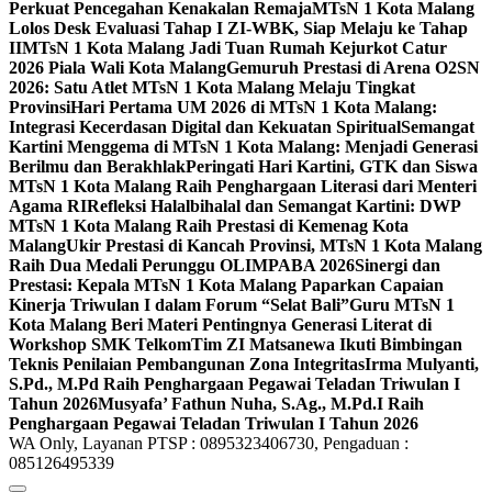
Perkuat Pencegahan Kenakalan Remaja
MTsN 1 Kota Malang
Lolos Desk Evaluasi Tahap I ZI-WBK, Siap Melaju ke Tahap
II
MTsN 1 Kota Malang Jadi Tuan Rumah Kejurkot Catur
2026 Piala Wali Kota Malang
Gemuruh Prestasi di Arena O2SN
2026: Satu Atlet MTsN 1 Kota Malang Melaju Tingkat
Provinsi
Hari Pertama UM 2026 di MTsN 1 Kota Malang:
Integrasi Kecerdasan Digital dan Kekuatan Spiritual
Semangat
Kartini Menggema di MTsN 1 Kota Malang: Menjadi Generasi
Berilmu dan Berakhlak
Peringati Hari Kartini, GTK dan Siswa
MTsN 1 Kota Malang Raih Penghargaan Literasi dari Menteri
Agama RI
Refleksi Halalbihalal dan Semangat Kartini: DWP
MTsN 1 Kota Malang Raih Prestasi di Kemenag Kota
Malang
Ukir Prestasi di Kancah Provinsi, MTsN 1 Kota Malang
Raih Dua Medali Perunggu OLIMPABA 2026
Sinergi dan
Prestasi: Kepala MTsN 1 Kota Malang Paparkan Capaian
Kinerja Triwulan I dalam Forum “Selat Bali”
Guru MTsN 1
Kota Malang Beri Materi Pentingnya Generasi Literat di
Workshop SMK Telkom
Tim ZI Matsanewa Ikuti Bimbingan
Teknis Penilaian Pembangunan Zona Integritas
Irma Mulyanti,
S.Pd., M.Pd Raih Penghargaan Pegawai Teladan Triwulan I
Tahun 2026
Musyafa’ Fathun Nuha, S.Ag., M.Pd.I Raih
Penghargaan Pegawai Teladan Triwulan I Tahun 2026
WA Only, Layanan PTSP : 0895323406730, Pengaduan :
085126495339