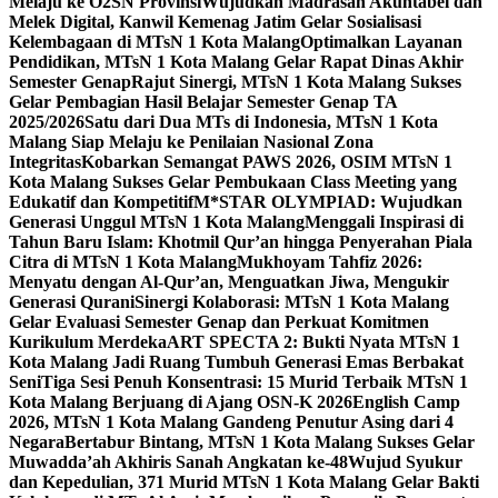
Melaju ke O2SN Provinsi
Wujudkan Madrasah Akuntabel dan
Melek Digital, Kanwil Kemenag Jatim Gelar Sosialisasi
Kelembagaan di MTsN 1 Kota Malang
Optimalkan Layanan
Pendidikan, MTsN 1 Kota Malang Gelar Rapat Dinas Akhir
Semester Genap
Rajut Sinergi, MTsN 1 Kota Malang Sukses
Gelar Pembagian Hasil Belajar Semester Genap TA
2025/2026
Satu dari Dua MTs di Indonesia, MTsN 1 Kota
Malang Siap Melaju ke Penilaian Nasional Zona
Integritas
Kobarkan Semangat PAWS 2026, OSIM MTsN 1
Kota Malang Sukses Gelar Pembukaan Class Meeting yang
Edukatif dan Kompetitif
M*STAR OLYMPIAD: Wujudkan
Generasi Unggul MTsN 1 Kota Malang
Menggali Inspirasi di
Tahun Baru Islam: Khotmil Qur’an hingga Penyerahan Piala
Citra di MTsN 1 Kota Malang
Mukhoyam Tahfiz 2026:
Menyatu dengan Al-Qur’an, Menguatkan Jiwa, Mengukir
Generasi Qurani
Sinergi Kolaborasi: MTsN 1 Kota Malang
Gelar Evaluasi Semester Genap dan Perkuat Komitmen
Kurikulum Merdeka
ART SPECTA 2: Bukti Nyata MTsN 1
Kota Malang Jadi Ruang Tumbuh Generasi Emas Berbakat
Seni
Tiga Sesi Penuh Konsentrasi: 15 Murid Terbaik MTsN 1
Kota Malang Berjuang di Ajang OSN-K 2026
English Camp
2026, MTsN 1 Kota Malang Gandeng Penutur Asing dari 4
Negara
Bertabur Bintang, MTsN 1 Kota Malang Sukses Gelar
Muwadda’ah Akhiris Sanah Angkatan ke-48
Wujud Syukur
dan Kepedulian, 371 Murid MTsN 1 Kota Malang Gelar Bakti