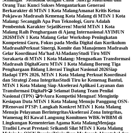
Orang Tua: Kunci Sukses Mengantarkan Generasi
Berkarakter di MTsN 1 Kota Malang
Amanat Kritis Ketua
Pokjawas Madrasah Kemenag Kota Malang di MTsN 1 Kota
Malang: Secanggih Apa Pun Teknologi, Guru Adalah
Pembentuk Karakter Sejati
Keren! Murid MTsN 1 Kota
Malang Raih Penghargaan di Ajang Internasional AYIMUN
2026
MTsN 1 Kota Malang Gelar Workshop Peningkatan
Kompetensi Guru, Fokus pada Media Digital dan Kurikulum
Madrasah
Perkuat Sinergi, Komite dan Manajemen Madrasah
Gelar Koordinasi Ma’had Al-Madany
Studi Tiru MIN
Surakarta di MTsN 1 Kota Malang: Menguatkan Transformasi
Madrasah Digital
Guru MTsN 1 Kota Malang Borong Tiga
Penghargaan Bidang Literasi Tingkat Nasional 2026
Siap
Hadapi TPN 2026, MTsN 1 Kota Malang Perkuat Koordinasi
dan Strategi Zona Integritas
Studi Tiru ke Kemenag Bantul,
MTsN 1 Kota Malang Siap Akselerasi Aplikasi Layanan dan
Transformasi Digital
✨🤝 Selamat Datang Team Penilai
Nasional (TPN) 🤝✨
Aura Kompetisi Menguat! Mengintip
Kesiapan Duta MTsN 1 Kota Malang Menuju Panggung OSN-
P
Renovasi PTSP: Langkah Konkret MTsN 1 Kota Malang
Menuju Pelayanan Berintegritas
Akselerasi Zona Integritas,
Wamenag RI Kawal Langsung Komitmen WBK-WBBM di
Lingkungan Kementerian Agama Kota Malang
Menjaga
Tradisi Lewat Prestasi: Srikandi Silat MTsN 1 Kota Malang