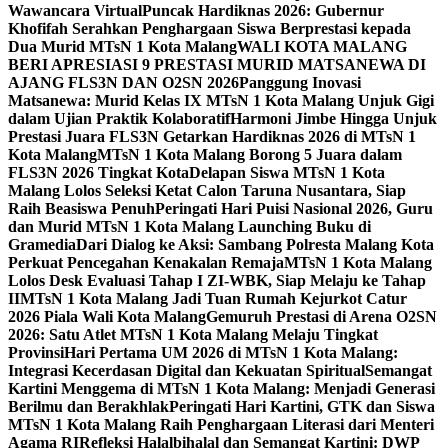
Wawancara Virtual
Puncak Hardiknas 2026: Gubernur
Khofifah Serahkan Penghargaan Siswa Berprestasi kepada
Dua Murid MTsN 1 Kota Malang
WALI KOTA MALANG
BERI APRESIASI 9 PRESTASI MURID MATSANEWA DI
AJANG FLS3N DAN O2SN 2026
Panggung Inovasi
Matsanewa: Murid Kelas IX MTsN 1 Kota Malang Unjuk Gigi
dalam Ujian Praktik Kolaboratif
Harmoni Jimbe Hingga Unjuk
Prestasi Juara FLS3N Getarkan Hardiknas 2026 di MTsN 1
Kota Malang
MTsN 1 Kota Malang Borong 5 Juara dalam
FLS3N 2026 Tingkat Kota
Delapan Siswa MTsN 1 Kota
Malang Lolos Seleksi Ketat Calon Taruna Nusantara, Siap
Raih Beasiswa Penuh
Peringati Hari Puisi Nasional 2026, Guru
dan Murid MTsN 1 Kota Malang Launching Buku di
Gramedia
Dari Dialog ke Aksi: Sambang Polresta Malang Kota
Perkuat Pencegahan Kenakalan Remaja
MTsN 1 Kota Malang
Lolos Desk Evaluasi Tahap I ZI-WBK, Siap Melaju ke Tahap
II
MTsN 1 Kota Malang Jadi Tuan Rumah Kejurkot Catur
2026 Piala Wali Kota Malang
Gemuruh Prestasi di Arena O2SN
2026: Satu Atlet MTsN 1 Kota Malang Melaju Tingkat
Provinsi
Hari Pertama UM 2026 di MTsN 1 Kota Malang:
Integrasi Kecerdasan Digital dan Kekuatan Spiritual
Semangat
Kartini Menggema di MTsN 1 Kota Malang: Menjadi Generasi
Berilmu dan Berakhlak
Peringati Hari Kartini, GTK dan Siswa
MTsN 1 Kota Malang Raih Penghargaan Literasi dari Menteri
Agama RI
Refleksi Halalbihalal dan Semangat Kartini: DWP