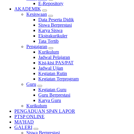
E-Repository
AKADEMIK
Kesiswaan
Data Peserta Didik
Siswa Berprestasi
Karya Siswa
Ekstrakurikuler
Tata Tertib
Pengajaran
Kurikulum
Jadwal Pelajaran
Kisi-kisi PAS/PAT
Jadwal Ujian
Kegiatan Rutin
Kegiatan Terprogram
Guru
Kegiatan Guru
Guru Berprestasi
Karya Guru
Kurikulum
PENGADUAN SP4N LAPOR
PTSP ONLINE
MA’HAD
GALERI
Siswa Berprestasi