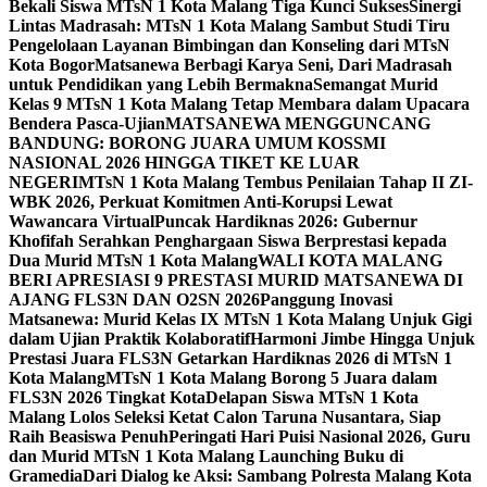
Bekali Siswa MTsN 1 Kota Malang Tiga Kunci Sukses
Sinergi
Lintas Madrasah: MTsN 1 Kota Malang Sambut Studi Tiru
Pengelolaan Layanan Bimbingan dan Konseling dari MTsN
Kota Bogor
Matsanewa Berbagi Karya Seni, Dari Madrasah
untuk Pendidikan yang Lebih Bermakna
Semangat Murid
Kelas 9 MTsN 1 Kota Malang Tetap Membara dalam Upacara
Bendera Pasca-Ujian
MATSANEWA MENGGUNCANG
BANDUNG: BORONG JUARA UMUM KOSSMI
NASIONAL 2026 HINGGA TIKET KE LUAR
NEGERI
MTsN 1 Kota Malang Tembus Penilaian Tahap II ZI-
WBK 2026, Perkuat Komitmen Anti-Korupsi Lewat
Wawancara Virtual
Puncak Hardiknas 2026: Gubernur
Khofifah Serahkan Penghargaan Siswa Berprestasi kepada
Dua Murid MTsN 1 Kota Malang
WALI KOTA MALANG
BERI APRESIASI 9 PRESTASI MURID MATSANEWA DI
AJANG FLS3N DAN O2SN 2026
Panggung Inovasi
Matsanewa: Murid Kelas IX MTsN 1 Kota Malang Unjuk Gigi
dalam Ujian Praktik Kolaboratif
Harmoni Jimbe Hingga Unjuk
Prestasi Juara FLS3N Getarkan Hardiknas 2026 di MTsN 1
Kota Malang
MTsN 1 Kota Malang Borong 5 Juara dalam
FLS3N 2026 Tingkat Kota
Delapan Siswa MTsN 1 Kota
Malang Lolos Seleksi Ketat Calon Taruna Nusantara, Siap
Raih Beasiswa Penuh
Peringati Hari Puisi Nasional 2026, Guru
dan Murid MTsN 1 Kota Malang Launching Buku di
Gramedia
Dari Dialog ke Aksi: Sambang Polresta Malang Kota