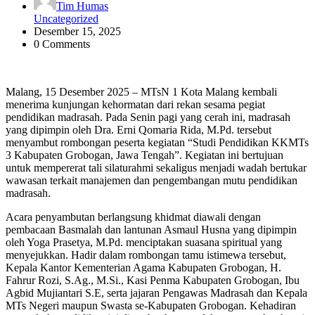
Tim Humas
Uncategorized
Desember 15, 2025
0 Comments
Malang, 15 Desember 2025 – MTsN 1 Kota Malang kembali
menerima kunjungan kehormatan dari rekan sesama pegiat
pendidikan madrasah. Pada Senin pagi yang cerah ini, madrasah
yang dipimpin oleh Dra. Erni Qomaria Rida, M.Pd. tersebut
menyambut rombongan peserta kegiatan “Studi Pendidikan KKMTs
3 Kabupaten Grobogan, Jawa Tengah”. Kegiatan ini bertujuan
untuk mempererat tali silaturahmi sekaligus menjadi wadah bertukar
wawasan terkait manajemen dan pengembangan mutu pendidikan
madrasah.
Acara penyambutan berlangsung khidmat diawali dengan
pembacaan Basmalah dan lantunan Asmaul Husna yang dipimpin
oleh Yoga Prasetya, M.Pd. menciptakan suasana spiritual yang
menyejukkan. Hadir dalam rombongan tamu istimewa tersebut,
Kepala Kantor Kementerian Agama Kabupaten Grobogan, H.
Fahrur Rozi, S.Ag., M.Si., Kasi Penma Kabupaten Grobogan, Ibu
Agbid Mujiantari S.E, serta jajaran Pengawas Madrasah dan Kepala
MTs Negeri maupun Swasta se-Kabupaten Grobogan. Kehadiran