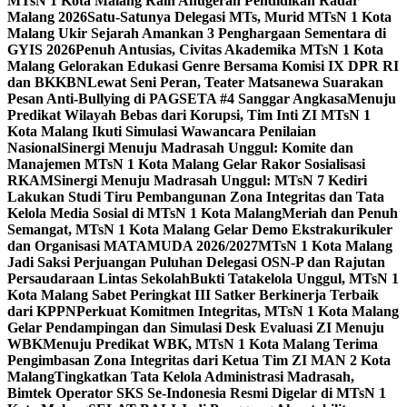
MTsN 1 Kota Malang Raih Anugerah Pendidikan Radar
Malang 2026
Satu-Satunya Delegasi MTs, Murid MTsN 1 Kota
Malang Ukir Sejarah Amankan 3 Penghargaan Sementara di
GYIS 2026
Penuh Antusias, Civitas Akademika MTsN 1 Kota
Malang Gelorakan Edukasi Genre Bersama Komisi IX DPR RI
dan BKKBN
Lewat Seni Peran, Teater Matsanewa Suarakan
Pesan Anti-Bullying di PAGSETA #4 Sanggar Angkasa
Menuju
Predikat Wilayah Bebas dari Korupsi, Tim Inti ZI MTsN 1
Kota Malang Ikuti Simulasi Wawancara Penilaian
Nasional
Sinergi Menuju Madrasah Unggul: Komite dan
Manajemen MTsN 1 Kota Malang Gelar Rakor Sosialisasi
RKAM
Sinergi Menuju Madrasah Unggul: MTsN 7 Kediri
Lakukan Studi Tiru Pembangunan Zona Integritas dan Tata
Kelola Media Sosial di MTsN 1 Kota Malang
Meriah dan Penuh
Semangat, MTsN 1 Kota Malang Gelar Demo Ekstrakurikuler
dan Organisasi MATAMUDA 2026/2027
MTsN 1 Kota Malang
Jadi Saksi Perjuangan Puluhan Delegasi OSN-P dan Rajutan
Persaudaraan Lintas Sekolah
Bukti Tatakelola Unggul, MTsN 1
Kota Malang Sabet Peringkat III Satker Berkinerja Terbaik
dari KPPN
Perkuat Komitmen Integritas, MTsN 1 Kota Malang
Gelar Pendampingan dan Simulasi Desk Evaluasi ZI Menuju
WBK
Menuju Predikat WBK, MTsN 1 Kota Malang Terima
Pengimbasan Zona Integritas dari Ketua Tim ZI MAN 2 Kota
Malang
Tingkatkan Tata Kelola Administrasi Madrasah,
Bimtek Operator SKS Se-Indonesia Resmi Digelar di MTsN 1