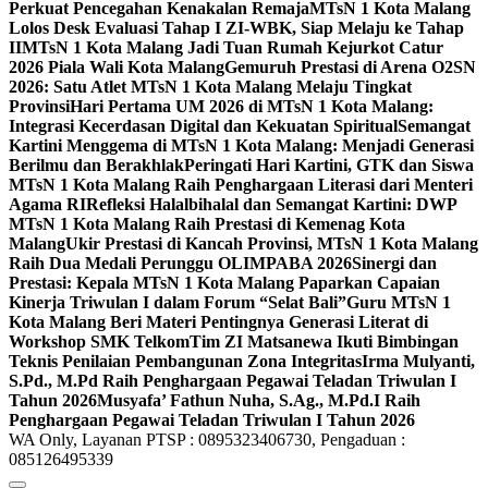
Perkuat Pencegahan Kenakalan Remaja
MTsN 1 Kota Malang
Lolos Desk Evaluasi Tahap I ZI-WBK, Siap Melaju ke Tahap
II
MTsN 1 Kota Malang Jadi Tuan Rumah Kejurkot Catur
2026 Piala Wali Kota Malang
Gemuruh Prestasi di Arena O2SN
2026: Satu Atlet MTsN 1 Kota Malang Melaju Tingkat
Provinsi
Hari Pertama UM 2026 di MTsN 1 Kota Malang:
Integrasi Kecerdasan Digital dan Kekuatan Spiritual
Semangat
Kartini Menggema di MTsN 1 Kota Malang: Menjadi Generasi
Berilmu dan Berakhlak
Peringati Hari Kartini, GTK dan Siswa
MTsN 1 Kota Malang Raih Penghargaan Literasi dari Menteri
Agama RI
Refleksi Halalbihalal dan Semangat Kartini: DWP
MTsN 1 Kota Malang Raih Prestasi di Kemenag Kota
Malang
Ukir Prestasi di Kancah Provinsi, MTsN 1 Kota Malang
Raih Dua Medali Perunggu OLIMPABA 2026
Sinergi dan
Prestasi: Kepala MTsN 1 Kota Malang Paparkan Capaian
Kinerja Triwulan I dalam Forum “Selat Bali”
Guru MTsN 1
Kota Malang Beri Materi Pentingnya Generasi Literat di
Workshop SMK Telkom
Tim ZI Matsanewa Ikuti Bimbingan
Teknis Penilaian Pembangunan Zona Integritas
Irma Mulyanti,
S.Pd., M.Pd Raih Penghargaan Pegawai Teladan Triwulan I
Tahun 2026
Musyafa’ Fathun Nuha, S.Ag., M.Pd.I Raih
Penghargaan Pegawai Teladan Triwulan I Tahun 2026
WA Only, Layanan PTSP : 0895323406730, Pengaduan :
085126495339