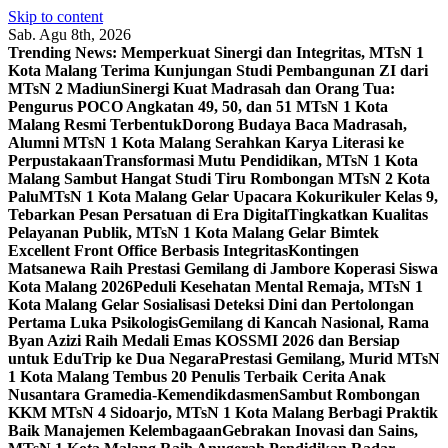
Skip to content
Sab. Agu 8th, 2026
Trending News:
Memperkuat Sinergi dan Integritas, MTsN 1
Kota Malang Terima Kunjungan Studi Pembangunan ZI dari
MTsN 2 Madiun
Sinergi Kuat Madrasah dan Orang Tua:
Pengurus POCO Angkatan 49, 50, dan 51 MTsN 1 Kota
Malang Resmi Terbentuk
Dorong Budaya Baca Madrasah,
Alumni MTsN 1 Kota Malang Serahkan Karya Literasi ke
Perpustakaan
Transformasi Mutu Pendidikan, MTsN 1 Kota
Malang Sambut Hangat Studi Tiru Rombongan MTsN 2 Kota
Palu
MTsN 1 Kota Malang Gelar Upacara Kokurikuler Kelas 9,
Tebarkan Pesan Persatuan di Era Digital
Tingkatkan Kualitas
Pelayanan Publik, MTsN 1 Kota Malang Gelar Bimtek
Excellent Front Office Berbasis Integritas
Kontingen
Matsanewa Raih Prestasi Gemilang di Jambore Koperasi Siswa
Kota Malang 2026
Peduli Kesehatan Mental Remaja, MTsN 1
Kota Malang Gelar Sosialisasi Deteksi Dini dan Pertolongan
Pertama Luka Psikologis
Gemilang di Kancah Nasional, Rama
Byan Azizi Raih Medali Emas KOSSMI 2026 dan Bersiap
untuk EduTrip ke Dua Negara
Prestasi Gemilang, Murid MTsN
1 Kota Malang Tembus 20 Penulis Terbaik Cerita Anak
Nusantara Gramedia-Kemendikdasmen
Sambut Rombongan
KKM MTsN 4 Sidoarjo, MTsN 1 Kota Malang Berbagi Praktik
Baik Manajemen Kelembagaan
Gebrakan Inovasi dan Sains,