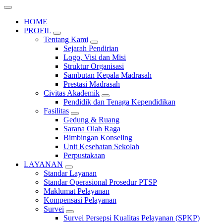
HOME
PROFIL
Tentang Kami
Sejarah Pendirian
Logo, Visi dan Misi
Struktur Organisasi
Sambutan Kepala Madrasah
Prestasi Madrasah
Civitas Akademik
Pendidik dan Tenaga Kependidikan
Fasilitas
Gedung & Ruang
Sarana Olah Raga
Bimbingan Konseling
Unit Kesehatan Sekolah
Perpustakaan
LAYANAN
Standar Layanan
Standar Operasional Prosedur PTSP
Maklumat Pelayanan
Kompensasi Pelayanan
Survei
Survei Persepsi Kualitas Pelayanan (SPKP)