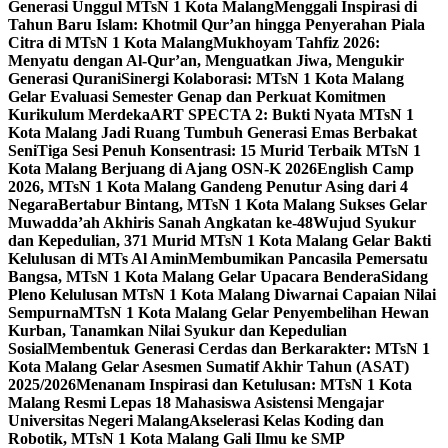
Generasi Unggul MTsN 1 Kota Malang
Menggali Inspirasi di
Tahun Baru Islam: Khotmil Qur’an hingga Penyerahan Piala
Citra di MTsN 1 Kota Malang
Mukhoyam Tahfiz 2026:
Menyatu dengan Al-Qur’an, Menguatkan Jiwa, Mengukir
Generasi Qurani
Sinergi Kolaborasi: MTsN 1 Kota Malang
Gelar Evaluasi Semester Genap dan Perkuat Komitmen
Kurikulum Merdeka
ART SPECTA 2: Bukti Nyata MTsN 1
Kota Malang Jadi Ruang Tumbuh Generasi Emas Berbakat
Seni
Tiga Sesi Penuh Konsentrasi: 15 Murid Terbaik MTsN 1
Kota Malang Berjuang di Ajang OSN-K 2026
English Camp
2026, MTsN 1 Kota Malang Gandeng Penutur Asing dari 4
Negara
Bertabur Bintang, MTsN 1 Kota Malang Sukses Gelar
Muwadda’ah Akhiris Sanah Angkatan ke-48
Wujud Syukur
dan Kepedulian, 371 Murid MTsN 1 Kota Malang Gelar Bakti
Kelulusan di MTs Al Amin
Membumikan Pancasila Pemersatu
Bangsa, MTsN 1 Kota Malang Gelar Upacara Bendera
Sidang
Pleno Kelulusan MTsN 1 Kota Malang Diwarnai Capaian Nilai
Sempurna
MTsN 1 Kota Malang Gelar Penyembelihan Hewan
Kurban, Tanamkan Nilai Syukur dan Kepedulian
Sosial
Membentuk Generasi Cerdas dan Berkarakter: MTsN 1
Kota Malang Gelar Asesmen Sumatif Akhir Tahun (ASAT)
2025/2026
Menanam Inspirasi dan Ketulusan: MTsN 1 Kota
Malang Resmi Lepas 18 Mahasiswa Asistensi Mengajar
Universitas Negeri Malang
Akselerasi Kelas Koding dan
Robotik, MTsN 1 Kota Malang Gali Ilmu ke SMP