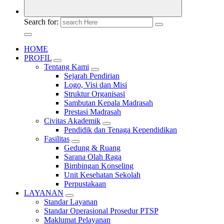
Search for:
HOME
PROFIL
Tentang Kami
Sejarah Pendirian
Logo, Visi dan Misi
Struktur Organisasi
Sambutan Kepala Madrasah
Prestasi Madrasah
Civitas Akademik
Pendidik dan Tenaga Kependidikan
Fasilitas
Gedung & Ruang
Sarana Olah Raga
Bimbingan Konseling
Unit Kesehatan Sekolah
Perpustakaan
LAYANAN
Standar Layanan
Standar Operasional Prosedur PTSP
Maklumat Pelayanan