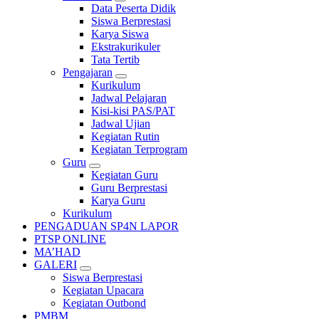
Data Peserta Didik
Siswa Berprestasi
Karya Siswa
Ekstrakurikuler
Tata Tertib
Pengajaran
Kurikulum
Jadwal Pelajaran
Kisi-kisi PAS/PAT
Jadwal Ujian
Kegiatan Rutin
Kegiatan Terprogram
Guru
Kegiatan Guru
Guru Berprestasi
Karya Guru
Kurikulum
PENGADUAN SP4N LAPOR
PTSP ONLINE
MA’HAD
GALERI
Siswa Berprestasi
Kegiatan Upacara
Kegiatan Outbond
PMBM