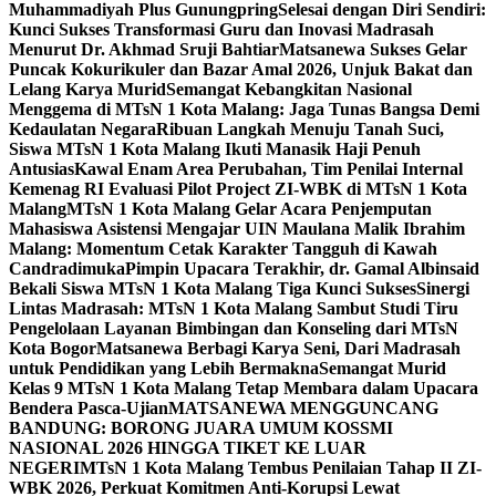
Muhammadiyah Plus Gunungpring
Selesai dengan Diri Sendiri:
Kunci Sukses Transformasi Guru dan Inovasi Madrasah
Menurut Dr. Akhmad Sruji Bahtiar
Matsanewa Sukses Gelar
Puncak Kokurikuler dan Bazar Amal 2026, Unjuk Bakat dan
Lelang Karya Murid
Semangat Kebangkitan Nasional
Menggema di MTsN 1 Kota Malang: Jaga Tunas Bangsa Demi
Kedaulatan Negara
Ribuan Langkah Menuju Tanah Suci,
Siswa MTsN 1 Kota Malang Ikuti Manasik Haji Penuh
Antusias
Kawal Enam Area Perubahan, Tim Penilai Internal
Kemenag RI Evaluasi Pilot Project ZI-WBK di MTsN 1 Kota
Malang
MTsN 1 Kota Malang Gelar Acara Penjemputan
Mahasiswa Asistensi Mengajar UIN Maulana Malik Ibrahim
Malang: Momentum Cetak Karakter Tangguh di Kawah
Candradimuka
Pimpin Upacara Terakhir, dr. Gamal Albinsaid
Bekali Siswa MTsN 1 Kota Malang Tiga Kunci Sukses
Sinergi
Lintas Madrasah: MTsN 1 Kota Malang Sambut Studi Tiru
Pengelolaan Layanan Bimbingan dan Konseling dari MTsN
Kota Bogor
Matsanewa Berbagi Karya Seni, Dari Madrasah
untuk Pendidikan yang Lebih Bermakna
Semangat Murid
Kelas 9 MTsN 1 Kota Malang Tetap Membara dalam Upacara
Bendera Pasca-Ujian
MATSANEWA MENGGUNCANG
BANDUNG: BORONG JUARA UMUM KOSSMI
NASIONAL 2026 HINGGA TIKET KE LUAR
NEGERI
MTsN 1 Kota Malang Tembus Penilaian Tahap II ZI-
WBK 2026, Perkuat Komitmen Anti-Korupsi Lewat