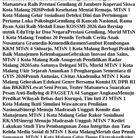
Matsanewa Raih Prestasi Gemilang di Jambore Koperasi Siswa
Kota Malang 2026
Peduli Kesehatan Mental Remaja, MTsN 1
Kota Malang Gelar Sosialisasi Deteksi Dini dan Pertolongan
Pertama Luka Psikologis
Gemilang di Kancah Nasional, Rama
Byan Azizi Raih Medali Emas KOSSMI 2026 dan Bersiap
untuk EduTrip ke Dua Negara
Prestasi Gemilang, Murid MTsN
1 Kota Malang Tembus 20 Penulis Terbaik Cerita Anak
Nusantara Gramedia-Kemendikdasmen
Sambut Rombongan
KKM MTsN 4 Sidoarjo, MTsN 1 Kota Malang Berbagi Praktik
Baik Manajemen Kelembagaan
Gebrakan Inovasi dan Sains,
MTsN 1 Kota Malang Raih Anugerah Pendidikan Radar
Malang 2026
Satu-Satunya Delegasi MTs, Murid MTsN 1 Kota
Malang Ukir Sejarah Amankan 3 Penghargaan Sementara di
GYIS 2026
Penuh Antusias, Civitas Akademika MTsN 1 Kota
Malang Gelorakan Edukasi Genre Bersama Komisi IX DPR RI
dan BKKBN
Lewat Seni Peran, Teater Matsanewa Suarakan
Pesan Anti-Bullying di PAGSETA #4 Sanggar Angkasa
Menuju
Predikat Wilayah Bebas dari Korupsi, Tim Inti ZI MTsN 1
Kota Malang Ikuti Simulasi Wawancara Penilaian
Nasional
Sinergi Menuju Madrasah Unggul: Komite dan
Manajemen MTsN 1 Kota Malang Gelar Rakor Sosialisasi
RKAM
Sinergi Menuju Madrasah Unggul: MTsN 7 Kediri
Lakukan Studi Tiru Pembangunan Zona Integritas dan Tata
Kelola Media Sosial di MTsN 1 Kota Malang
Meriah dan Penuh
Semangat, MTsN 1 Kota Malang Gelar Demo Ekstrakurikuler