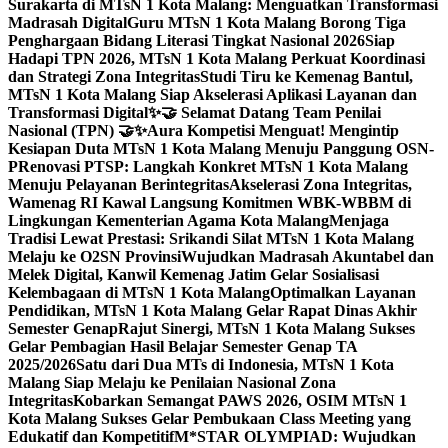
Surakarta di MTsN 1 Kota Malang: Menguatkan Transformasi
Madrasah Digital
Guru MTsN 1 Kota Malang Borong Tiga
Penghargaan Bidang Literasi Tingkat Nasional 2026
Siap
Hadapi TPN 2026, MTsN 1 Kota Malang Perkuat Koordinasi
dan Strategi Zona Integritas
Studi Tiru ke Kemenag Bantul,
MTsN 1 Kota Malang Siap Akselerasi Aplikasi Layanan dan
Transformasi Digital
✨🤝 Selamat Datang Team Penilai
Nasional (TPN) 🤝✨
Aura Kompetisi Menguat! Mengintip
Kesiapan Duta MTsN 1 Kota Malang Menuju Panggung OSN-
P
Renovasi PTSP: Langkah Konkret MTsN 1 Kota Malang
Menuju Pelayanan Berintegritas
Akselerasi Zona Integritas,
Wamenag RI Kawal Langsung Komitmen WBK-WBBM di
Lingkungan Kementerian Agama Kota Malang
Menjaga
Tradisi Lewat Prestasi: Srikandi Silat MTsN 1 Kota Malang
Melaju ke O2SN Provinsi
Wujudkan Madrasah Akuntabel dan
Melek Digital, Kanwil Kemenag Jatim Gelar Sosialisasi
Kelembagaan di MTsN 1 Kota Malang
Optimalkan Layanan
Pendidikan, MTsN 1 Kota Malang Gelar Rapat Dinas Akhir
Semester Genap
Rajut Sinergi, MTsN 1 Kota Malang Sukses
Gelar Pembagian Hasil Belajar Semester Genap TA
2025/2026
Satu dari Dua MTs di Indonesia, MTsN 1 Kota
Malang Siap Melaju ke Penilaian Nasional Zona
Integritas
Kobarkan Semangat PAWS 2026, OSIM MTsN 1
Kota Malang Sukses Gelar Pembukaan Class Meeting yang
Edukatif dan Kompetitif
M*STAR OLYMPIAD: Wujudkan