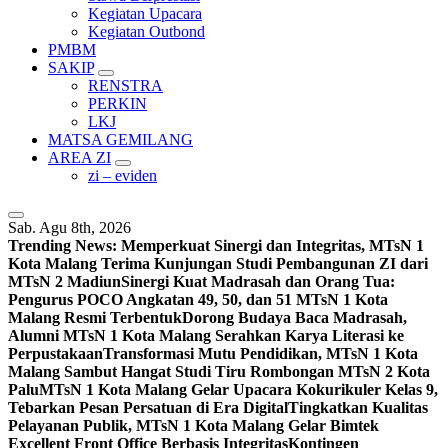
Kegiatan Upacara
Kegiatan Outbond
PMBM
SAKIP
RENSTRA
PERKIN
LKJ
MATSA GEMILANG
AREA ZI
zi – eviden
Sab. Agu 8th, 2026
Trending News:
Memperkuat Sinergi dan Integritas, MTsN 1
Kota Malang Terima Kunjungan Studi Pembangunan ZI dari
MTsN 2 Madiun
Sinergi Kuat Madrasah dan Orang Tua:
Pengurus POCO Angkatan 49, 50, dan 51 MTsN 1 Kota
Malang Resmi Terbentuk
Dorong Budaya Baca Madrasah,
Alumni MTsN 1 Kota Malang Serahkan Karya Literasi ke
Perpustakaan
Transformasi Mutu Pendidikan, MTsN 1 Kota
Malang Sambut Hangat Studi Tiru Rombongan MTsN 2 Kota
Palu
MTsN 1 Kota Malang Gelar Upacara Kokurikuler Kelas 9,
Tebarkan Pesan Persatuan di Era Digital
Tingkatkan Kualitas
Pelayanan Publik, MTsN 1 Kota Malang Gelar Bimtek
Excellent Front Office Berbasis Integritas
Kontingen