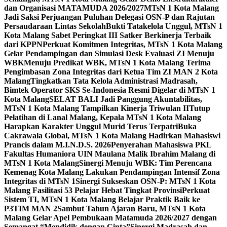
dan Organisasi MATAMUDA 2026/2027
MTsN 1 Kota Malang
Jadi Saksi Perjuangan Puluhan Delegasi OSN-P dan Rajutan
Persaudaraan Lintas Sekolah
Bukti Tatakelola Unggul, MTsN 1
Kota Malang Sabet Peringkat III Satker Berkinerja Terbaik
dari KPPN
Perkuat Komitmen Integritas, MTsN 1 Kota Malang
Gelar Pendampingan dan Simulasi Desk Evaluasi ZI Menuju
WBK
Menuju Predikat WBK, MTsN 1 Kota Malang Terima
Pengimbasan Zona Integritas dari Ketua Tim ZI MAN 2 Kota
Malang
Tingkatkan Tata Kelola Administrasi Madrasah,
Bimtek Operator SKS Se-Indonesia Resmi Digelar di MTsN 1
Kota Malang
SELAT BALI Jadi Panggung Akuntabilitas,
MTsN 1 Kota Malang Tampilkan Kinerja Triwulan II
Tutup
Pelatihan di Lanal Malang, Kepala MTsN 1 Kota Malang
Harapkan Karakter Unggul Murid Terus Terpatri
Buka
Cakrawala Global, MTsN 1 Kota Malang Hadirkan Mahasiswi
Prancis dalam M.I.N.D.S. 2026
Penyerahan Mahasiswa PKL
Fakultas Humaniora UIN Maulana Malik Ibrahim Malang di
MTsN 1 Kota Malang
Sinergi Menuju WBK: Tim Perencana
Kemenag Kota Malang Lakukan Pendampingan Intensif Zona
Integritas di MTsN 1
Sinergi Sukseskan OSN-P: MTsN 1 Kota
Malang Fasilitasi 53 Pelajar Hebat Tingkat Provinsi
Perkuat
Sistem TI, MTsN 1 Kota Malang Belajar Praktik Baik ke
P3TIM MAN 2
Sambut Tahun Ajaran Baru, MTsN 1 Kota
Malang Gelar Apel Pembukaan Matamuda 2026/2027 dengan
Semangat “Mendidik dengan Cinta”
Sinergi Madrasah dan