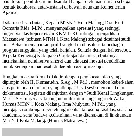
para tokoh pendidikan ini disambut hangat oleh tuan rumah sebagai
bentuk kolaborasi antar-instansi di bawah naungan Kementerian
Agama.
Dalam sesi sambutan, Kepala MTsN 1 Kota Malang, Dra. Erni
Qomaria Rida, M.Pd., menyampaikan apresiasi yang setinggi-
tingginya atas kepercayaan KKMTs 3 Grobogan menjadikan
Matsanewa (sebutan MTsN 1 Kota Malang) sebagai destinasi studi
tiru. Beliau memaparkan profil singkat madrasah serta berbagai
program unggulan yang telah berjalan. Senada dengan hal tersebut,
Kepala Kemenag Kabupaten Grobogan dalam sambutannya
menekankan pentingnya sinergi dan adaptasi inovasi pendidikan
untuk kemajuan madrasah di daerah masing-masing.
Rangkaian acara formal diakhiri dengan pembacaan doa yang
dipimpin oleh H. Kumarudin, S.Ag., M.Pd.I , memohon keberkahan
atas pertemuan dan ilmu yang didapat. Usai sesi seremonial dan
dokumentasi, kegiatan dilanjutkan dengan “Studi Kenal Lingkungan
MTs”. Sesi observasi lapangan ini dipandu langsung oleh Waka
Humas MTsN 1 Kota Malang, Irma Mulyanti, M.Pd., yang
mengajak rombongan berkeliling melihat langsung fasilitas, suasana
akademik, serta budaya kedisiplinan yang diterapkan di lingkungan
MTsN 1 Kota Malang. (Humas Matsanewa)