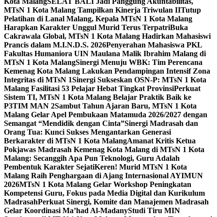
Kota Malang
SELAT BALI Jadi Panggung Akuntabilitas,
MTsN 1 Kota Malang Tampilkan Kinerja Triwulan II
Tutup
Pelatihan di Lanal Malang, Kepala MTsN 1 Kota Malang
Harapkan Karakter Unggul Murid Terus Terpatri
Buka
Cakrawala Global, MTsN 1 Kota Malang Hadirkan Mahasiswi
Prancis dalam M.I.N.D.S. 2026
Penyerahan Mahasiswa PKL
Fakultas Humaniora UIN Maulana Malik Ibrahim Malang di
MTsN 1 Kota Malang
Sinergi Menuju WBK: Tim Perencana
Kemenag Kota Malang Lakukan Pendampingan Intensif Zona
Integritas di MTsN 1
Sinergi Sukseskan OSN-P: MTsN 1 Kota
Malang Fasilitasi 53 Pelajar Hebat Tingkat Provinsi
Perkuat
Sistem TI, MTsN 1 Kota Malang Belajar Praktik Baik ke
P3TIM MAN 2
Sambut Tahun Ajaran Baru, MTsN 1 Kota
Malang Gelar Apel Pembukaan Matamuda 2026/2027 dengan
Semangat “Mendidik dengan Cinta”
Sinergi Madrasah dan
Orang Tua: Kunci Sukses Mengantarkan Generasi
Berkarakter di MTsN 1 Kota Malang
Amanat Kritis Ketua
Pokjawas Madrasah Kemenag Kota Malang di MTsN 1 Kota
Malang: Secanggih Apa Pun Teknologi, Guru Adalah
Pembentuk Karakter Sejati
Keren! Murid MTsN 1 Kota
Malang Raih Penghargaan di Ajang Internasional AYIMUN
2026
MTsN 1 Kota Malang Gelar Workshop Peningkatan
Kompetensi Guru, Fokus pada Media Digital dan Kurikulum
Madrasah
Perkuat Sinergi, Komite dan Manajemen Madrasah
Gelar Koordinasi Ma’had Al-Madany
Studi Tiru MIN