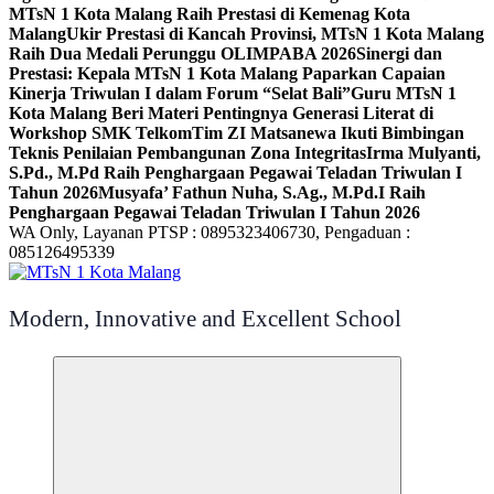
MTsN 1 Kota Malang Raih Prestasi di Kemenag Kota
Malang
Ukir Prestasi di Kancah Provinsi, MTsN 1 Kota Malang
Raih Dua Medali Perunggu OLIMPABA 2026
Sinergi dan
Prestasi: Kepala MTsN 1 Kota Malang Paparkan Capaian
Kinerja Triwulan I dalam Forum “Selat Bali”
Guru MTsN 1
Kota Malang Beri Materi Pentingnya Generasi Literat di
Workshop SMK Telkom
Tim ZI Matsanewa Ikuti Bimbingan
Teknis Penilaian Pembangunan Zona Integritas
Irma Mulyanti,
S.Pd., M.Pd Raih Penghargaan Pegawai Teladan Triwulan I
Tahun 2026
Musyafa’ Fathun Nuha, S.Ag., M.Pd.I Raih
Penghargaan Pegawai Teladan Triwulan I Tahun 2026
WA Only, Layanan PTSP : 0895323406730, Pengaduan :
085126495339
Modern, Innovative and Excellent School