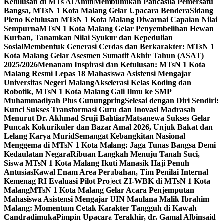
Kelulusan di MTs Al Amin
Membumikan Pancasila Pemersatu
Bangsa, MTsN 1 Kota Malang Gelar Upacara Bendera
Sidang
Pleno Kelulusan MTsN 1 Kota Malang Diwarnai Capaian Nilai
Sempurna
MTsN 1 Kota Malang Gelar Penyembelihan Hewan
Kurban, Tanamkan Nilai Syukur dan Kepedulian
Sosial
Membentuk Generasi Cerdas dan Berkarakter: MTsN 1
Kota Malang Gelar Asesmen Sumatif Akhir Tahun (ASAT)
2025/2026
Menanam Inspirasi dan Ketulusan: MTsN 1 Kota
Malang Resmi Lepas 18 Mahasiswa Asistensi Mengajar
Universitas Negeri Malang
Akselerasi Kelas Koding dan
Robotik, MTsN 1 Kota Malang Gali Ilmu ke SMP
Muhammadiyah Plus Gunungpring
Selesai dengan Diri Sendiri:
Kunci Sukses Transformasi Guru dan Inovasi Madrasah
Menurut Dr. Akhmad Sruji Bahtiar
Matsanewa Sukses Gelar
Puncak Kokurikuler dan Bazar Amal 2026, Unjuk Bakat dan
Lelang Karya Murid
Semangat Kebangkitan Nasional
Menggema di MTsN 1 Kota Malang: Jaga Tunas Bangsa Demi
Kedaulatan Negara
Ribuan Langkah Menuju Tanah Suci,
Siswa MTsN 1 Kota Malang Ikuti Manasik Haji Penuh
Antusias
Kawal Enam Area Perubahan, Tim Penilai Internal
Kemenag RI Evaluasi Pilot Project ZI-WBK di MTsN 1 Kota
Malang
MTsN 1 Kota Malang Gelar Acara Penjemputan
Mahasiswa Asistensi Mengajar UIN Maulana Malik Ibrahim
Malang: Momentum Cetak Karakter Tangguh di Kawah
Candradimuka
Pimpin Upacara Terakhir, dr. Gamal Albinsaid