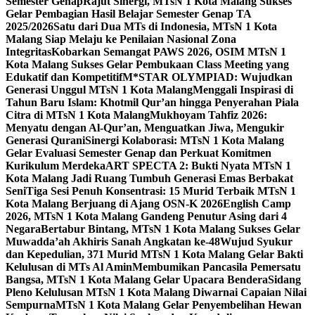
Semester Genap
Rajut Sinergi, MTsN 1 Kota Malang Sukses
Gelar Pembagian Hasil Belajar Semester Genap TA
2025/2026
Satu dari Dua MTs di Indonesia, MTsN 1 Kota
Malang Siap Melaju ke Penilaian Nasional Zona
Integritas
Kobarkan Semangat PAWS 2026, OSIM MTsN 1
Kota Malang Sukses Gelar Pembukaan Class Meeting yang
Edukatif dan Kompetitif
M*STAR OLYMPIAD: Wujudkan
Generasi Unggul MTsN 1 Kota Malang
Menggali Inspirasi di
Tahun Baru Islam: Khotmil Qur’an hingga Penyerahan Piala
Citra di MTsN 1 Kota Malang
Mukhoyam Tahfiz 2026:
Menyatu dengan Al-Qur’an, Menguatkan Jiwa, Mengukir
Generasi Qurani
Sinergi Kolaborasi: MTsN 1 Kota Malang
Gelar Evaluasi Semester Genap dan Perkuat Komitmen
Kurikulum Merdeka
ART SPECTA 2: Bukti Nyata MTsN 1
Kota Malang Jadi Ruang Tumbuh Generasi Emas Berbakat
Seni
Tiga Sesi Penuh Konsentrasi: 15 Murid Terbaik MTsN 1
Kota Malang Berjuang di Ajang OSN-K 2026
English Camp
2026, MTsN 1 Kota Malang Gandeng Penutur Asing dari 4
Negara
Bertabur Bintang, MTsN 1 Kota Malang Sukses Gelar
Muwadda’ah Akhiris Sanah Angkatan ke-48
Wujud Syukur
dan Kepedulian, 371 Murid MTsN 1 Kota Malang Gelar Bakti
Kelulusan di MTs Al Amin
Membumikan Pancasila Pemersatu
Bangsa, MTsN 1 Kota Malang Gelar Upacara Bendera
Sidang
Pleno Kelulusan MTsN 1 Kota Malang Diwarnai Capaian Nilai
Sempurna
MTsN 1 Kota Malang Gelar Penyembelihan Hewan