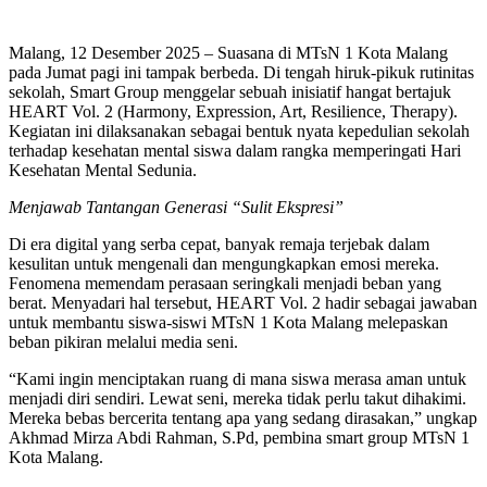
Malang, 12 Desember 2025 – Suasana di MTsN 1 Kota Malang
pada Jumat pagi ini tampak berbeda. Di tengah hiruk-pikuk rutinitas
sekolah, Smart Group menggelar sebuah inisiatif hangat bertajuk
HEART Vol. 2 (Harmony, Expression, Art, Resilience, Therapy).
Kegiatan ini dilaksanakan sebagai bentuk nyata kepedulian sekolah
terhadap kesehatan mental siswa dalam rangka memperingati Hari
Kesehatan Mental Sedunia.
Menjawab Tantangan Generasi “Sulit Ekspresi”
Di era digital yang serba cepat, banyak remaja terjebak dalam
kesulitan untuk mengenali dan mengungkapkan emosi mereka.
Fenomena memendam perasaan seringkali menjadi beban yang
berat. Menyadari hal tersebut, HEART Vol. 2 hadir sebagai jawaban
untuk membantu siswa-siswi MTsN 1 Kota Malang melepaskan
beban pikiran melalui media seni.
“Kami ingin menciptakan ruang di mana siswa merasa aman untuk
menjadi diri sendiri. Lewat seni, mereka tidak perlu takut dihakimi.
Mereka bebas bercerita tentang apa yang sedang dirasakan,” ungkap
Akhmad Mirza Abdi Rahman, S.Pd, pembina smart group MTsN 1
Kota Malang.