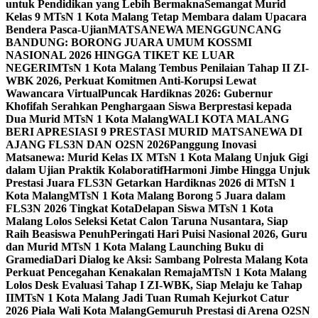
untuk Pendidikan yang Lebih Bermakna
Semangat Murid
Kelas 9 MTsN 1 Kota Malang Tetap Membara dalam Upacara
Bendera Pasca-Ujian
MATSANEWA MENGGUNCANG
BANDUNG: BORONG JUARA UMUM KOSSMI
NASIONAL 2026 HINGGA TIKET KE LUAR
NEGERI
MTsN 1 Kota Malang Tembus Penilaian Tahap II ZI-
WBK 2026, Perkuat Komitmen Anti-Korupsi Lewat
Wawancara Virtual
Puncak Hardiknas 2026: Gubernur
Khofifah Serahkan Penghargaan Siswa Berprestasi kepada
Dua Murid MTsN 1 Kota Malang
WALI KOTA MALANG
BERI APRESIASI 9 PRESTASI MURID MATSANEWA DI
AJANG FLS3N DAN O2SN 2026
Panggung Inovasi
Matsanewa: Murid Kelas IX MTsN 1 Kota Malang Unjuk Gigi
dalam Ujian Praktik Kolaboratif
Harmoni Jimbe Hingga Unjuk
Prestasi Juara FLS3N Getarkan Hardiknas 2026 di MTsN 1
Kota Malang
MTsN 1 Kota Malang Borong 5 Juara dalam
FLS3N 2026 Tingkat Kota
Delapan Siswa MTsN 1 Kota
Malang Lolos Seleksi Ketat Calon Taruna Nusantara, Siap
Raih Beasiswa Penuh
Peringati Hari Puisi Nasional 2026, Guru
dan Murid MTsN 1 Kota Malang Launching Buku di
Gramedia
Dari Dialog ke Aksi: Sambang Polresta Malang Kota
Perkuat Pencegahan Kenakalan Remaja
MTsN 1 Kota Malang
Lolos Desk Evaluasi Tahap I ZI-WBK, Siap Melaju ke Tahap
II
MTsN 1 Kota Malang Jadi Tuan Rumah Kejurkot Catur
2026 Piala Wali Kota Malang
Gemuruh Prestasi di Arena O2SN