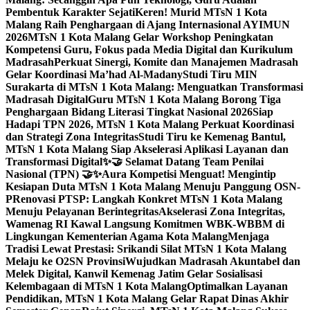
Pembentuk Karakter Sejati
Keren! Murid MTsN 1 Kota
Malang Raih Penghargaan di Ajang Internasional AYIMUN
2026
MTsN 1 Kota Malang Gelar Workshop Peningkatan
Kompetensi Guru, Fokus pada Media Digital dan Kurikulum
Madrasah
Perkuat Sinergi, Komite dan Manajemen Madrasah
Gelar Koordinasi Ma’had Al-Madany
Studi Tiru MIN
Surakarta di MTsN 1 Kota Malang: Menguatkan Transformasi
Madrasah Digital
Guru MTsN 1 Kota Malang Borong Tiga
Penghargaan Bidang Literasi Tingkat Nasional 2026
Siap
Hadapi TPN 2026, MTsN 1 Kota Malang Perkuat Koordinasi
dan Strategi Zona Integritas
Studi Tiru ke Kemenag Bantul,
MTsN 1 Kota Malang Siap Akselerasi Aplikasi Layanan dan
Transformasi Digital
✨🤝 Selamat Datang Team Penilai
Nasional (TPN) 🤝✨
Aura Kompetisi Menguat! Mengintip
Kesiapan Duta MTsN 1 Kota Malang Menuju Panggung OSN-
P
Renovasi PTSP: Langkah Konkret MTsN 1 Kota Malang
Menuju Pelayanan Berintegritas
Akselerasi Zona Integritas,
Wamenag RI Kawal Langsung Komitmen WBK-WBBM di
Lingkungan Kementerian Agama Kota Malang
Menjaga
Tradisi Lewat Prestasi: Srikandi Silat MTsN 1 Kota Malang
Melaju ke O2SN Provinsi
Wujudkan Madrasah Akuntabel dan
Melek Digital, Kanwil Kemenag Jatim Gelar Sosialisasi
Kelembagaan di MTsN 1 Kota Malang
Optimalkan Layanan
Pendidikan, MTsN 1 Kota Malang Gelar Rapat Dinas Akhir