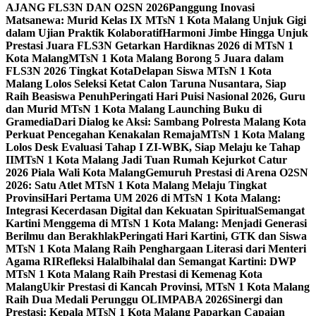
AJANG FLS3N DAN O2SN 2026
Panggung Inovasi
Matsanewa: Murid Kelas IX MTsN 1 Kota Malang Unjuk Gigi
dalam Ujian Praktik Kolaboratif
Harmoni Jimbe Hingga Unjuk
Prestasi Juara FLS3N Getarkan Hardiknas 2026 di MTsN 1
Kota Malang
MTsN 1 Kota Malang Borong 5 Juara dalam
FLS3N 2026 Tingkat Kota
Delapan Siswa MTsN 1 Kota
Malang Lolos Seleksi Ketat Calon Taruna Nusantara, Siap
Raih Beasiswa Penuh
Peringati Hari Puisi Nasional 2026, Guru
dan Murid MTsN 1 Kota Malang Launching Buku di
Gramedia
Dari Dialog ke Aksi: Sambang Polresta Malang Kota
Perkuat Pencegahan Kenakalan Remaja
MTsN 1 Kota Malang
Lolos Desk Evaluasi Tahap I ZI-WBK, Siap Melaju ke Tahap
II
MTsN 1 Kota Malang Jadi Tuan Rumah Kejurkot Catur
2026 Piala Wali Kota Malang
Gemuruh Prestasi di Arena O2SN
2026: Satu Atlet MTsN 1 Kota Malang Melaju Tingkat
Provinsi
Hari Pertama UM 2026 di MTsN 1 Kota Malang:
Integrasi Kecerdasan Digital dan Kekuatan Spiritual
Semangat
Kartini Menggema di MTsN 1 Kota Malang: Menjadi Generasi
Berilmu dan Berakhlak
Peringati Hari Kartini, GTK dan Siswa
MTsN 1 Kota Malang Raih Penghargaan Literasi dari Menteri
Agama RI
Refleksi Halalbihalal dan Semangat Kartini: DWP
MTsN 1 Kota Malang Raih Prestasi di Kemenag Kota
Malang
Ukir Prestasi di Kancah Provinsi, MTsN 1 Kota Malang
Raih Dua Medali Perunggu OLIMPABA 2026
Sinergi dan
Prestasi: Kepala MTsN 1 Kota Malang Paparkan Capaian