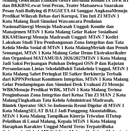
Malang Gelorakan Edukasi Genre Bersama Komisi IX DPR RI
dan BKKBN
Lewat Seni Peran, Teater Matsanewa Suarakan
Pesan Anti-Bullying di PAGSETA #4 Sanggar Angkasa
Menuju
Predikat Wilayah Bebas dari Korupsi, Tim Inti ZI MTsN 1
Kota Malang Ikuti Simulasi Wawancara Penilaian
Nasional
Sinergi Menuju Madrasah Unggul: Komite dan
Manajemen MTsN 1 Kota Malang Gelar Rakor Sosialisasi
RKAM
Sinergi Menuju Madrasah Unggul: MTsN 7 Kediri
Lakukan Studi Tiru Pembangunan Zona Integritas dan Tata
Kelola Media Sosial di MTsN 1 Kota Malang
Meriah dan Penuh
Semangat, MTsN 1 Kota Malang Gelar Demo Ekstrakurikuler
dan Organisasi MATAMUDA 2026/2027
MTsN 1 Kota Malang
Jadi Saksi Perjuangan Puluhan Delegasi OSN-P dan Rajutan
Persaudaraan Lintas Sekolah
Bukti Tatakelola Unggul, MTsN 1
Kota Malang Sabet Peringkat III Satker Berkinerja Terbaik
dari KPPN
Perkuat Komitmen Integritas, MTsN 1 Kota Malang
Gelar Pendampingan dan Simulasi Desk Evaluasi ZI Menuju
WBK
Menuju Predikat WBK, MTsN 1 Kota Malang Terima
Pengimbasan Zona Integritas dari Ketua Tim ZI MAN 2 Kota
Malang
Tingkatkan Tata Kelola Administrasi Madrasah,
Bimtek Operator SKS Se-Indonesia Resmi Digelar di MTsN 1
Kota Malang
SELAT BALI Jadi Panggung Akuntabilitas,
MTsN 1 Kota Malang Tampilkan Kinerja Triwulan II
Tutup
Pelatihan di Lanal Malang, Kepala MTsN 1 Kota Malang
Harapkan Karakter Unggul Murid Terus Terpatri
Buka