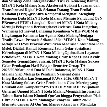
dan Strategi Zona Integritas
Studi Tiru ke Kemenag Bantul,
MTsN 1 Kota Malang Siap Akselerasi Aplikasi Layanan dan
Transformasi Digital
✨🤝 Selamat Datang Team Penilai
Nasional (TPN) 🤝✨
Aura Kompetisi Menguat! Mengintip
Kesiapan Duta MTsN 1 Kota Malang Menuju Panggung OSN-
P
Renovasi PTSP: Langkah Konkret MTsN 1 Kota Malang
Menuju Pelayanan Berintegritas
Akselerasi Zona Integritas,
Wamenag RI Kawal Langsung Komitmen WBK-WBBM di
Lingkungan Kementerian Agama Kota Malang
Menjaga
Tradisi Lewat Prestasi: Srikandi Silat MTsN 1 Kota Malang
Melaju ke O2SN Provinsi
Wujudkan Madrasah Akuntabel dan
Melek Digital, Kanwil Kemenag Jatim Gelar Sosialisasi
Kelembagaan di MTsN 1 Kota Malang
Optimalkan Layanan
Pendidikan, MTsN 1 Kota Malang Gelar Rapat Dinas Akhir
Semester Genap
Rajut Sinergi, MTsN 1 Kota Malang Sukses
Gelar Pembagian Hasil Belajar Semester Genap TA
2025/2026
Satu dari Dua MTs di Indonesia, MTsN 1 Kota
Malang Siap Melaju ke Penilaian Nasional Zona
Integritas
Kobarkan Semangat PAWS 2026, OSIM MTsN 1
Kota Malang Sukses Gelar Pembukaan Class Meeting yang
Edukatif dan Kompetitif
M*STAR OLYMPIAD: Wujudkan
Generasi Unggul MTsN 1 Kota Malang
Menggali Inspirasi di
Tahun Baru Islam: Khotmil Qur’an hingga Penyerahan Piala
Citra di MTsN 1 Kota Malang
Mukhoyam Tahfiz 2026:
Menyatu dengan Al-Qur’an, Menguatkan Jiwa, Mengukir