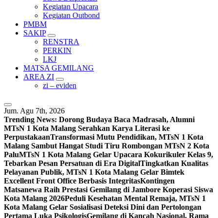
Kegiatan Upacara
Kegiatan Outbond
PMBM
SAKIP
RENSTRA
PERKIN
LKJ
MATSA GEMILANG
AREA ZI
zi – eviden
Jum. Agu 7th, 2026
Trending News:
Dorong Budaya Baca Madrasah, Alumni
MTsN 1 Kota Malang Serahkan Karya Literasi ke
Perpustakaan
Transformasi Mutu Pendidikan, MTsN 1 Kota
Malang Sambut Hangat Studi Tiru Rombongan MTsN 2 Kota
Palu
MTsN 1 Kota Malang Gelar Upacara Kokurikuler Kelas 9,
Tebarkan Pesan Persatuan di Era Digital
Tingkatkan Kualitas
Pelayanan Publik, MTsN 1 Kota Malang Gelar Bimtek
Excellent Front Office Berbasis Integritas
Kontingen
Matsanewa Raih Prestasi Gemilang di Jambore Koperasi Siswa
Kota Malang 2026
Peduli Kesehatan Mental Remaja, MTsN 1
Kota Malang Gelar Sosialisasi Deteksi Dini dan Pertolongan
Pertama Luka Psikologis
Gemilang di Kancah Nasional, Rama