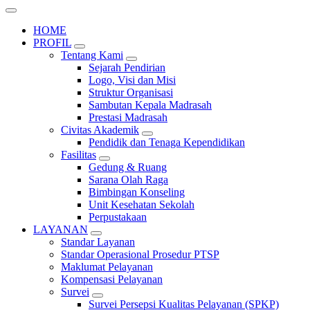
HOME
PROFIL
Tentang Kami
Sejarah Pendirian
Logo, Visi dan Misi
Struktur Organisasi
Sambutan Kepala Madrasah
Prestasi Madrasah
Civitas Akademik
Pendidik dan Tenaga Kependidikan
Fasilitas
Gedung & Ruang
Sarana Olah Raga
Bimbingan Konseling
Unit Kesehatan Sekolah
Perpustakaan
LAYANAN
Standar Layanan
Standar Operasional Prosedur PTSP
Maklumat Pelayanan
Kompensasi Pelayanan
Survei
Survei Persepsi Kualitas Pelayanan (SPKP)