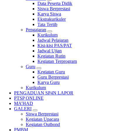
Data Peserta Didik
Siswa Berprestasi
Karya Siswa
Ekstrakurikuler
Tata Tertib
Pengajaran
Kurikulum
Jadwal Pelajaran
Kisi-kisi PAS/PAT
Jadwal Ujian
Kegiatan Rutin
Kegiatan Terprogram
Guru
Kegiatan Guru
Guru Berprestasi
Karya Guru
Kurikulum
PENGADUAN SP4N LAPOR
PTSP ONLINE
MA’HAD
GALERI
Siswa Berprestasi
Kegiatan Upacara
Kegiatan Outbond
PMBM