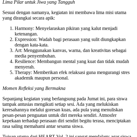
Lima Pilar untuk Jiwa yang Tangguh
Sesuai dengan namanya, kegiatan ini membawa lima misi utama
yang dirangkai secara apik:
Harmony: Menyelaraskan pikiran yang kalut menjadi
ketenangan.
Expression: Wadah bagi perasaan yang sulit diungkapkan
dengan kata-kata.
Art: Menggunakan kanvas, warna, dan kreativitas sebagai
media penyembuhan.
Resilience: Membangun mental yang kuat dan tidak mudah
menyerah.
Therapy: Memberikan efek relaksasi guna mengurangi stres
akademik maupun personal.
Momen Refleksi yang Bermakna
Sepanjang kegiatan yang berlangsung pada Jumat ini, para siswa
tampak antusias mengikuti setiap sesi. Ada yang melukiskan
keresahannya melalui goresan kuas, ada pula yang menuliskan
pesan-pesan penguatan untuk diri mereka sendiri. Atmosfer
kepekaan terhadap perasaan diri sendiri begitu terasa, menciptakan
rasa saling memahami antar sesama siswa.
Tujuan utama dari HEART Vol. 2 ini sangat mendalam: agar siswa