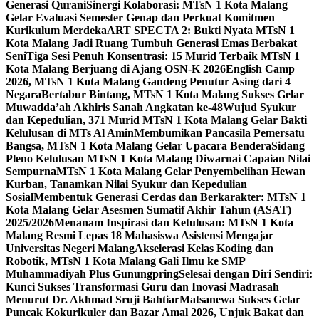
Generasi Qurani
Sinergi Kolaborasi: MTsN 1 Kota Malang
Gelar Evaluasi Semester Genap dan Perkuat Komitmen
Kurikulum Merdeka
ART SPECTA 2: Bukti Nyata MTsN 1
Kota Malang Jadi Ruang Tumbuh Generasi Emas Berbakat
Seni
Tiga Sesi Penuh Konsentrasi: 15 Murid Terbaik MTsN 1
Kota Malang Berjuang di Ajang OSN-K 2026
English Camp
2026, MTsN 1 Kota Malang Gandeng Penutur Asing dari 4
Negara
Bertabur Bintang, MTsN 1 Kota Malang Sukses Gelar
Muwadda’ah Akhiris Sanah Angkatan ke-48
Wujud Syukur
dan Kepedulian, 371 Murid MTsN 1 Kota Malang Gelar Bakti
Kelulusan di MTs Al Amin
Membumikan Pancasila Pemersatu
Bangsa, MTsN 1 Kota Malang Gelar Upacara Bendera
Sidang
Pleno Kelulusan MTsN 1 Kota Malang Diwarnai Capaian Nilai
Sempurna
MTsN 1 Kota Malang Gelar Penyembelihan Hewan
Kurban, Tanamkan Nilai Syukur dan Kepedulian
Sosial
Membentuk Generasi Cerdas dan Berkarakter: MTsN 1
Kota Malang Gelar Asesmen Sumatif Akhir Tahun (ASAT)
2025/2026
Menanam Inspirasi dan Ketulusan: MTsN 1 Kota
Malang Resmi Lepas 18 Mahasiswa Asistensi Mengajar
Universitas Negeri Malang
Akselerasi Kelas Koding dan
Robotik, MTsN 1 Kota Malang Gali Ilmu ke SMP
Muhammadiyah Plus Gunungpring
Selesai dengan Diri Sendiri:
Kunci Sukses Transformasi Guru dan Inovasi Madrasah
Menurut Dr. Akhmad Sruji Bahtiar
Matsanewa Sukses Gelar
Puncak Kokurikuler dan Bazar Amal 2026, Unjuk Bakat dan