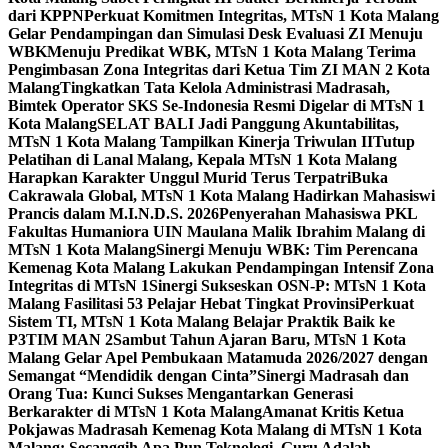
dari KPPN
Perkuat Komitmen Integritas, MTsN 1 Kota Malang
Gelar Pendampingan dan Simulasi Desk Evaluasi ZI Menuju
WBK
Menuju Predikat WBK, MTsN 1 Kota Malang Terima
Pengimbasan Zona Integritas dari Ketua Tim ZI MAN 2 Kota
Malang
Tingkatkan Tata Kelola Administrasi Madrasah,
Bimtek Operator SKS Se-Indonesia Resmi Digelar di MTsN 1
Kota Malang
SELAT BALI Jadi Panggung Akuntabilitas,
MTsN 1 Kota Malang Tampilkan Kinerja Triwulan II
Tutup
Pelatihan di Lanal Malang, Kepala MTsN 1 Kota Malang
Harapkan Karakter Unggul Murid Terus Terpatri
Buka
Cakrawala Global, MTsN 1 Kota Malang Hadirkan Mahasiswi
Prancis dalam M.I.N.D.S. 2026
Penyerahan Mahasiswa PKL
Fakultas Humaniora UIN Maulana Malik Ibrahim Malang di
MTsN 1 Kota Malang
Sinergi Menuju WBK: Tim Perencana
Kemenag Kota Malang Lakukan Pendampingan Intensif Zona
Integritas di MTsN 1
Sinergi Sukseskan OSN-P: MTsN 1 Kota
Malang Fasilitasi 53 Pelajar Hebat Tingkat Provinsi
Perkuat
Sistem TI, MTsN 1 Kota Malang Belajar Praktik Baik ke
P3TIM MAN 2
Sambut Tahun Ajaran Baru, MTsN 1 Kota
Malang Gelar Apel Pembukaan Matamuda 2026/2027 dengan
Semangat “Mendidik dengan Cinta”
Sinergi Madrasah dan
Orang Tua: Kunci Sukses Mengantarkan Generasi
Berkarakter di MTsN 1 Kota Malang
Amanat Kritis Ketua
Pokjawas Madrasah Kemenag Kota Malang di MTsN 1 Kota
Malang: Secanggih Apa Pun Teknologi, Guru Adalah