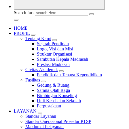
Search for:
HOME
PROFIL
Tentang Kami
Sejarah Pendirian
Logo, Visi dan Misi
Struktur Organisasi
Sambutan Kepala Madrasah
Prestasi Madrasah
Civitas Akademik
Pendidik dan Tenaga Kependidikan
Fasilitas
Gedung & Ruang
Sarana Olah Raga
Bimbingan Konseling
Unit Kesehatan Sekolah
Perpustakaan
LAYANAN
Standar Layanan
Standar Operasional Prosedur PTSP
Maklumat Pelayanan