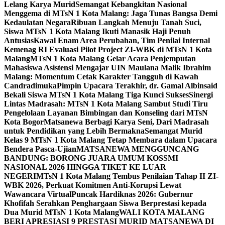
Lelang Karya Murid
Semangat Kebangkitan Nasional
Menggema di MTsN 1 Kota Malang: Jaga Tunas Bangsa Demi
Kedaulatan Negara
Ribuan Langkah Menuju Tanah Suci,
Siswa MTsN 1 Kota Malang Ikuti Manasik Haji Penuh
Antusias
Kawal Enam Area Perubahan, Tim Penilai Internal
Kemenag RI Evaluasi Pilot Project ZI-WBK di MTsN 1 Kota
Malang
MTsN 1 Kota Malang Gelar Acara Penjemputan
Mahasiswa Asistensi Mengajar UIN Maulana Malik Ibrahim
Malang: Momentum Cetak Karakter Tangguh di Kawah
Candradimuka
Pimpin Upacara Terakhir, dr. Gamal Albinsaid
Bekali Siswa MTsN 1 Kota Malang Tiga Kunci Sukses
Sinergi
Lintas Madrasah: MTsN 1 Kota Malang Sambut Studi Tiru
Pengelolaan Layanan Bimbingan dan Konseling dari MTsN
Kota Bogor
Matsanewa Berbagi Karya Seni, Dari Madrasah
untuk Pendidikan yang Lebih Bermakna
Semangat Murid
Kelas 9 MTsN 1 Kota Malang Tetap Membara dalam Upacara
Bendera Pasca-Ujian
MATSANEWA MENGGUNCANG
BANDUNG: BORONG JUARA UMUM KOSSMI
NASIONAL 2026 HINGGA TIKET KE LUAR
NEGERI
MTsN 1 Kota Malang Tembus Penilaian Tahap II ZI-
WBK 2026, Perkuat Komitmen Anti-Korupsi Lewat
Wawancara Virtual
Puncak Hardiknas 2026: Gubernur
Khofifah Serahkan Penghargaan Siswa Berprestasi kepada
Dua Murid MTsN 1 Kota Malang
WALI KOTA MALANG
BERI APRESIASI 9 PRESTASI MURID MATSANEWA DI