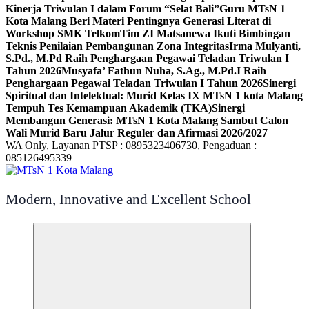
Kinerja Triwulan I dalam Forum “Selat Bali”
Guru MTsN 1
Kota Malang Beri Materi Pentingnya Generasi Literat di
Workshop SMK Telkom
Tim ZI Matsanewa Ikuti Bimbingan
Teknis Penilaian Pembangunan Zona Integritas
Irma Mulyanti,
S.Pd., M.Pd Raih Penghargaan Pegawai Teladan Triwulan I
Tahun 2026
Musyafa’ Fathun Nuha, S.Ag., M.Pd.I Raih
Penghargaan Pegawai Teladan Triwulan I Tahun 2026
Sinergi
Spiritual dan Intelektual: Murid Kelas IX MTsN 1 kota Malang
Tempuh Tes Kemampuan Akademik (TKA)
Sinergi
Membangun Generasi: MTsN 1 Kota Malang Sambut Calon
Wali Murid Baru Jalur Reguler dan Afirmasi 2026/2027
WA Only, Layanan PTSP : 0895323406730, Pengaduan :
085126495339
Modern, Innovative and Excellent School