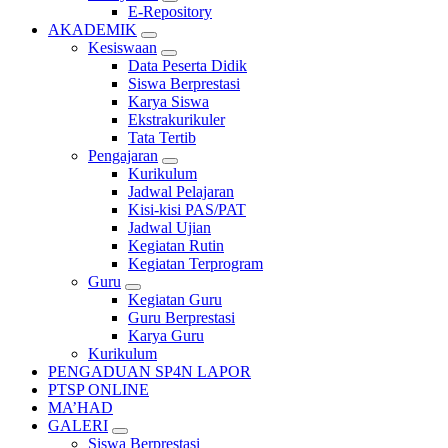
E-Repository
AKADEMIK
Kesiswaan
Data Peserta Didik
Siswa Berprestasi
Karya Siswa
Ekstrakurikuler
Tata Tertib
Pengajaran
Kurikulum
Jadwal Pelajaran
Kisi-kisi PAS/PAT
Jadwal Ujian
Kegiatan Rutin
Kegiatan Terprogram
Guru
Kegiatan Guru
Guru Berprestasi
Karya Guru
Kurikulum
PENGADUAN SP4N LAPOR
PTSP ONLINE
MA’HAD
GALERI
Siswa Berprestasi