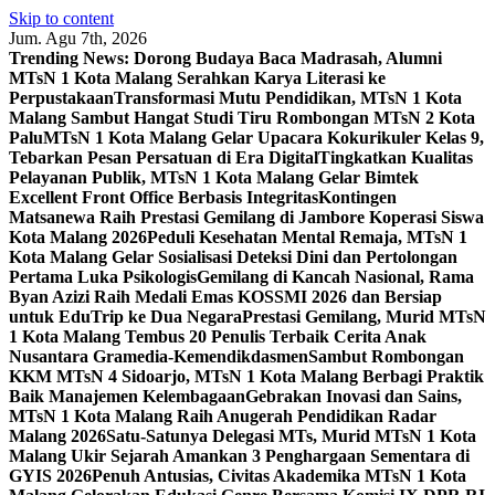
Skip to content
Jum. Agu 7th, 2026
Trending News:
Dorong Budaya Baca Madrasah, Alumni
MTsN 1 Kota Malang Serahkan Karya Literasi ke
Perpustakaan
Transformasi Mutu Pendidikan, MTsN 1 Kota
Malang Sambut Hangat Studi Tiru Rombongan MTsN 2 Kota
Palu
MTsN 1 Kota Malang Gelar Upacara Kokurikuler Kelas 9,
Tebarkan Pesan Persatuan di Era Digital
Tingkatkan Kualitas
Pelayanan Publik, MTsN 1 Kota Malang Gelar Bimtek
Excellent Front Office Berbasis Integritas
Kontingen
Matsanewa Raih Prestasi Gemilang di Jambore Koperasi Siswa
Kota Malang 2026
Peduli Kesehatan Mental Remaja, MTsN 1
Kota Malang Gelar Sosialisasi Deteksi Dini dan Pertolongan
Pertama Luka Psikologis
Gemilang di Kancah Nasional, Rama
Byan Azizi Raih Medali Emas KOSSMI 2026 dan Bersiap
untuk EduTrip ke Dua Negara
Prestasi Gemilang, Murid MTsN
1 Kota Malang Tembus 20 Penulis Terbaik Cerita Anak
Nusantara Gramedia-Kemendikdasmen
Sambut Rombongan
KKM MTsN 4 Sidoarjo, MTsN 1 Kota Malang Berbagi Praktik
Baik Manajemen Kelembagaan
Gebrakan Inovasi dan Sains,
MTsN 1 Kota Malang Raih Anugerah Pendidikan Radar
Malang 2026
Satu-Satunya Delegasi MTs, Murid MTsN 1 Kota
Malang Ukir Sejarah Amankan 3 Penghargaan Sementara di
GYIS 2026
Penuh Antusias, Civitas Akademika MTsN 1 Kota