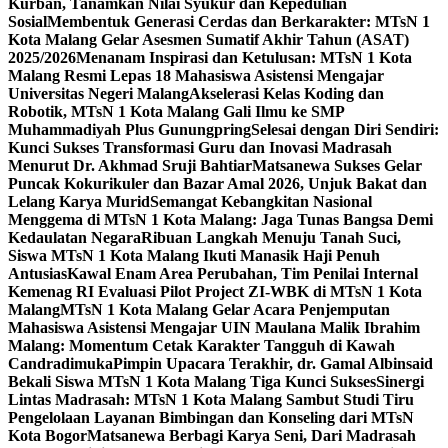
Kurban, Tanamkan Nilai Syukur dan Kepedulian
Sosial
Membentuk Generasi Cerdas dan Berkarakter: MTsN 1
Kota Malang Gelar Asesmen Sumatif Akhir Tahun (ASAT)
2025/2026
Menanam Inspirasi dan Ketulusan: MTsN 1 Kota
Malang Resmi Lepas 18 Mahasiswa Asistensi Mengajar
Universitas Negeri Malang
Akselerasi Kelas Koding dan
Robotik, MTsN 1 Kota Malang Gali Ilmu ke SMP
Muhammadiyah Plus Gunungpring
Selesai dengan Diri Sendiri:
Kunci Sukses Transformasi Guru dan Inovasi Madrasah
Menurut Dr. Akhmad Sruji Bahtiar
Matsanewa Sukses Gelar
Puncak Kokurikuler dan Bazar Amal 2026, Unjuk Bakat dan
Lelang Karya Murid
Semangat Kebangkitan Nasional
Menggema di MTsN 1 Kota Malang: Jaga Tunas Bangsa Demi
Kedaulatan Negara
Ribuan Langkah Menuju Tanah Suci,
Siswa MTsN 1 Kota Malang Ikuti Manasik Haji Penuh
Antusias
Kawal Enam Area Perubahan, Tim Penilai Internal
Kemenag RI Evaluasi Pilot Project ZI-WBK di MTsN 1 Kota
Malang
MTsN 1 Kota Malang Gelar Acara Penjemputan
Mahasiswa Asistensi Mengajar UIN Maulana Malik Ibrahim
Malang: Momentum Cetak Karakter Tangguh di Kawah
Candradimuka
Pimpin Upacara Terakhir, dr. Gamal Albinsaid
Bekali Siswa MTsN 1 Kota Malang Tiga Kunci Sukses
Sinergi
Lintas Madrasah: MTsN 1 Kota Malang Sambut Studi Tiru
Pengelolaan Layanan Bimbingan dan Konseling dari MTsN
Kota Bogor
Matsanewa Berbagi Karya Seni, Dari Madrasah