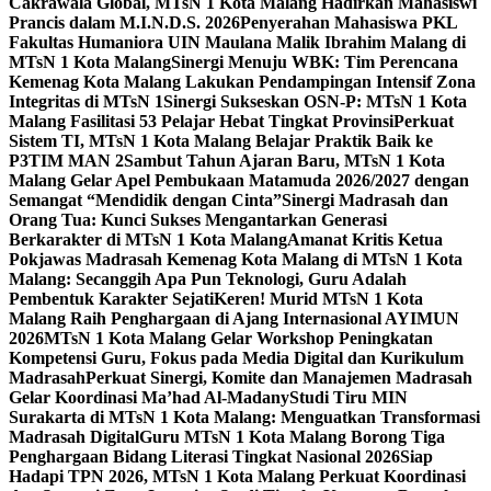
Cakrawala Global, MTsN 1 Kota Malang Hadirkan Mahasiswi
Prancis dalam M.I.N.D.S. 2026
Penyerahan Mahasiswa PKL
Fakultas Humaniora UIN Maulana Malik Ibrahim Malang di
MTsN 1 Kota Malang
Sinergi Menuju WBK: Tim Perencana
Kemenag Kota Malang Lakukan Pendampingan Intensif Zona
Integritas di MTsN 1
Sinergi Sukseskan OSN-P: MTsN 1 Kota
Malang Fasilitasi 53 Pelajar Hebat Tingkat Provinsi
Perkuat
Sistem TI, MTsN 1 Kota Malang Belajar Praktik Baik ke
P3TIM MAN 2
Sambut Tahun Ajaran Baru, MTsN 1 Kota
Malang Gelar Apel Pembukaan Matamuda 2026/2027 dengan
Semangat “Mendidik dengan Cinta”
Sinergi Madrasah dan
Orang Tua: Kunci Sukses Mengantarkan Generasi
Berkarakter di MTsN 1 Kota Malang
Amanat Kritis Ketua
Pokjawas Madrasah Kemenag Kota Malang di MTsN 1 Kota
Malang: Secanggih Apa Pun Teknologi, Guru Adalah
Pembentuk Karakter Sejati
Keren! Murid MTsN 1 Kota
Malang Raih Penghargaan di Ajang Internasional AYIMUN
2026
MTsN 1 Kota Malang Gelar Workshop Peningkatan
Kompetensi Guru, Fokus pada Media Digital dan Kurikulum
Madrasah
Perkuat Sinergi, Komite dan Manajemen Madrasah
Gelar Koordinasi Ma’had Al-Madany
Studi Tiru MIN
Surakarta di MTsN 1 Kota Malang: Menguatkan Transformasi
Madrasah Digital
Guru MTsN 1 Kota Malang Borong Tiga
Penghargaan Bidang Literasi Tingkat Nasional 2026
Siap
Hadapi TPN 2026, MTsN 1 Kota Malang Perkuat Koordinasi