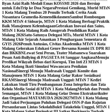
Byan Azizi Raih Medali Emas KOSSMI 2026 dan Bersiap
untuk EduTrip ke Dua Negara
Prestasi Gemilang, Murid MTsN
1 Kota Malang Tembus 20 Penulis Terbaik Cerita Anak
Nusantara Gramedia-Kemendikdasmen
Sambut Rombongan
KKM MTsN 4 Sidoarjo, MTsN 1 Kota Malang Berbagi Praktik
Baik Manajemen Kelembagaan
Gebrakan Inovasi dan Sains,
MTsN 1 Kota Malang Raih Anugerah Pendidikan Radar
Malang 2026
Satu-Satunya Delegasi MTs, Murid MTsN 1 Kota
Malang Ukir Sejarah Amankan 3 Penghargaan Sementara di
GYIS 2026
Penuh Antusias, Civitas Akademika MTsN 1 Kota
Malang Gelorakan Edukasi Genre Bersama Komisi IX DPR RI
dan BKKBN
Lewat Seni Peran, Teater Matsanewa Suarakan
Pesan Anti-Bullying di PAGSETA #4 Sanggar Angkasa
Menuju
Predikat Wilayah Bebas dari Korupsi, Tim Inti ZI MTsN 1
Kota Malang Ikuti Simulasi Wawancara Penilaian
Nasional
Sinergi Menuju Madrasah Unggul: Komite dan
Manajemen MTsN 1 Kota Malang Gelar Rakor Sosialisasi
RKAM
Sinergi Menuju Madrasah Unggul: MTsN 7 Kediri
Lakukan Studi Tiru Pembangunan Zona Integritas dan Tata
Kelola Media Sosial di MTsN 1 Kota Malang
Meriah dan Penuh
Semangat, MTsN 1 Kota Malang Gelar Demo Ekstrakurikuler
dan Organisasi MATAMUDA 2026/2027
MTsN 1 Kota Malang
Jadi Saksi Perjuangan Puluhan Delegasi OSN-P dan Rajutan
Persaudaraan Lintas Sekolah
Bukti Tatakelola Unggul, MTsN 1
Kota Malang Sabet Peringkat III Satker Berkinerja Terbaik