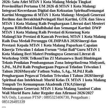
2026: Satu Atlet MTsN 1 Kota Malang Melaju Tingkat
Provinsi
Hari Pertama UM 2026 di MTsN 1 Kota Malang:
Integrasi Kecerdasan Digital dan Kekuatan Spiritual
Semangat
Kartini Menggema di MTsN 1 Kota Malang: Menjadi Generasi
Berilmu dan Berakhlak
Peringati Hari Kartini, GTK dan Siswa
MTsN 1 Kota Malang Raih Penghargaan Literasi dari Menteri
Agama RI
Refleksi Halalbihalal dan Semangat Kartini: DWP
MTsN 1 Kota Malang Raih Prestasi di Kemenag Kota
Malang
Ukir Prestasi di Kancah Provinsi, MTsN 1 Kota Malang
Raih Dua Medali Perunggu OLIMPABA 2026
Sinergi dan
Prestasi: Kepala MTsN 1 Kota Malang Paparkan Capaian
Kinerja Triwulan I dalam Forum “Selat Bali”
Guru MTsN 1
Kota Malang Beri Materi Pentingnya Generasi Literat di
Workshop SMK Telkom
Tim ZI Matsanewa Ikuti Bimbingan
Teknis Penilaian Pembangunan Zona Integritas
Irma Mulyanti,
S.Pd., M.Pd Raih Penghargaan Pegawai Teladan Triwulan I
Tahun 2026
Musyafa’ Fathun Nuha, S.Ag., M.Pd.I Raih
Penghargaan Pegawai Teladan Triwulan I Tahun 2026
Sinergi
Spiritual dan Intelektual: Murid Kelas IX MTsN 1 kota Malang
Tempuh Tes Kemampuan Akademik (TKA)
Sinergi
Membangun Generasi: MTsN 1 Kota Malang Sambut Calon
Wali Murid Baru Jalur Reguler dan Afirmasi 2026/2027
WA Only, Layanan PTSP : 0895323406730, Pengaduan :
085126495339