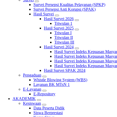
Survei Persepsi Kualitas Pelayanan (SPKP)
Survei Persepsi Anti Korupsi (SPAK)
Hasil Survei
Hasil Survei 2026
Triwulan 1
Hasil Survei 2025
Triwulan I
Triwulan II
Triwulan III
Hasil Survei 2024
Hasil Survei Indeks Kepuasan Masya
Hasil Survei Indeks Kepuasan Masya
Hasil Survei Indeks Kepuasan Masya
Hasil Survei Indeks Kepuasan Masya
Hasil Survei SPAK 2024
Pengaduan
Whistle Blowing System (WBS)
Layanan BK MTsN 1
E-Layanan
E-Repository
AKADEMIK
Kesiswaan
Data Peserta Didik
Siswa Berprestasi