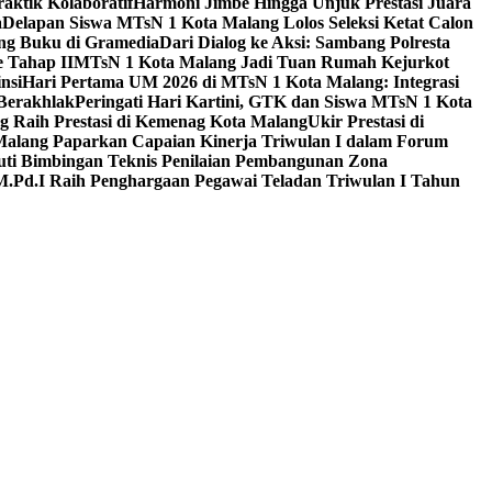
aktik Kolaboratif
Harmoni Jimbe Hingga Unjuk Prestasi Juara
a
Delapan Siswa MTsN 1 Kota Malang Lolos Seleksi Ketat Calon
ing Buku di Gramedia
Dari Dialog ke Aksi: Sambang Polresta
 Tahap II
MTsN 1 Kota Malang Jadi Tuan Rumah Kejurkot
nsi
Hari Pertama UM 2026 di MTsN 1 Kota Malang: Integrasi
Berakhlak
Peringati Hari Kartini, GTK dan Siswa MTsN 1 Kota
g Raih Prestasi di Kemenag Kota Malang
Ukir Prestasi di
 Malang Paparkan Capaian Kinerja Triwulan I dalam Forum
uti Bimbingan Teknis Penilaian Pembangunan Zona
M.Pd.I Raih Penghargaan Pegawai Teladan Triwulan I Tahun