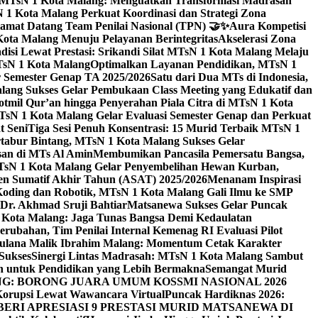
i MTsN 1 Kota Malang: Menguatkan Transformasi Madrasah
1 Kota Malang Perkuat Koordinasi dan Strategi Zona
amat Datang Team Penilai Nasional (TPN) 🤝✨
Aura Kompetisi
ta Malang Menuju Pelayanan Berintegritas
Akselerasi Zona
isi Lewat Prestasi: Srikandi Silat MTsN 1 Kota Malang Melaju
TsN 1 Kota Malang
Optimalkan Layanan Pendidikan, MTsN 1
r Semester Genap TA 2025/2026
Satu dari Dua MTs di Indonesia,
ng Sukses Gelar Pembukaan Class Meeting yang Edukatif dan
hotmil Qur’an hingga Penyerahan Piala Citra di MTsN 1 Kota
MTsN 1 Kota Malang Gelar Evaluasi Semester Genap dan Perkuat
 Seni
Tiga Sesi Penuh Konsentrasi: 15 Murid Terbaik MTsN 1
tabur Bintang, MTsN 1 Kota Malang Sukses Gelar
san di MTs Al Amin
Membumikan Pancasila Pemersatu Bangsa,
sN 1 Kota Malang Gelar Penyembelihan Hewan Kurban,
en Sumatif Akhir Tahun (ASAT) 2025/2026
Menanam Inspirasi
 Koding dan Robotik, MTsN 1 Kota Malang Gali Ilmu ke SMP
 Dr. Akhmad Sruji Bahtiar
Matsanewa Sukses Gelar Puncak
Kota Malang: Jaga Tunas Bangsa Demi Kedaulatan
rubahan, Tim Penilai Internal Kemenag RI Evaluasi Pilot
aulana Malik Ibrahim Malang: Momentum Cetak Karakter
Sukses
Sinergi Lintas Madrasah: MTsN 1 Kota Malang Sambut
h untuk Pendidikan yang Lebih Bermakna
Semangat Murid
 BORONG JUARA UMUM KOSSMI NASIONAL 2026
Korupsi Lewat Wawancara Virtual
Puncak Hardiknas 2026:
ERI APRESIASI 9 PRESTASI MURID MATSANEWA DI