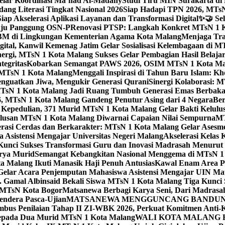
elar Koordinasi Ma’had Al-Madany
Studi Tiru MIN Surakarta d
ng Literasi Tingkat Nasional 2026
Siap Hadapi TPN 2026, MTsN 
ap Akselerasi Aplikasi Layanan dan Transformasi Digital
✨🤝 Sel
uju Panggung OSN-P
Renovasi PTSP: Langkah Konkret MTsN 1 Ko
M di Lingkungan Kementerian Agama Kota Malang
Menjaga Trad
tal, Kanwil Kemenag Jatim Gelar Sosialisasi Kelembagaan di M
nergi, MTsN 1 Kota Malang Sukses Gelar Pembagian Hasil Belaja
tegritas
Kobarkan Semangat PAWS 2026, OSIM MTsN 1 Kota Mala
TsN 1 Kota Malang
Menggali Inspirasi di Tahun Baru Islam: K
nguatkan Jiwa, Mengukir Generasi Qurani
Sinergi Kolaborasi: 
sN 1 Kota Malang Jadi Ruang Tumbuh Generasi Emas Berbakat
, MTsN 1 Kota Malang Gandeng Penutur Asing dari 4 Negara
Ber
Kepedulian, 371 Murid MTsN 1 Kota Malang Gelar Bakti Kelulu
ulusan MTsN 1 Kota Malang Diwarnai Capaian Nilai Sempurna
MT
asi Cerdas dan Berkarakter: MTsN 1 Kota Malang Gelar Asesm
Asistensi Mengajar Universitas Negeri Malang
Akselerasi Kelas
: Kunci Sukses Transformasi Guru dan Inovasi Madrasah Menurut
arya Murid
Semangat Kebangkitan Nasional Menggema di MTsN 1 
 Malang Ikuti Manasik Haji Penuh Antusias
Kawal Enam Area Pe
elar Acara Penjemputan Mahasiswa Asistensi Mengajar UIN M
. Gamal Albinsaid Bekali Siswa MTsN 1 Kota Malang Tiga Kunci 
i MTsN Kota Bogor
Matsanewa Berbagi Karya Seni, Dari Madrasa
endera Pasca-Ujian
MATSANEWA MENGGUNCANG BANDUNG:
bus Penilaian Tahap II ZI-WBK 2026, Perkuat Komitmen Anti-
kepada Dua Murid MTsN 1 Kota Malang
WALI KOTA MALANG B