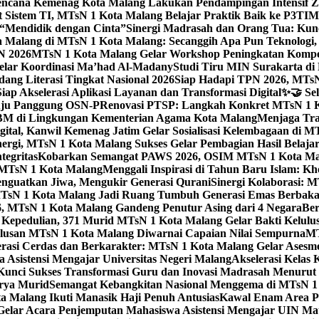
ncana Kemenag Kota Malang Lakukan Pendampingan Intensif Zo
t Sistem TI, MTsN 1 Kota Malang Belajar Praktik Baik ke P3T
“Mendidik dengan Cinta”
Sinergi Madrasah dan Orang Tua: Kun
Malang di MTsN 1 Kota Malang: Secanggih Apa Pun Teknologi,
N 2026
MTsN 1 Kota Malang Gelar Workshop Peningkatan Kompet
elar Koordinasi Ma’had Al-Madany
Studi Tiru MIN Surakarta d
ng Literasi Tingkat Nasional 2026
Siap Hadapi TPN 2026, MTsN 
ap Akselerasi Aplikasi Layanan dan Transformasi Digital
✨🤝 Sel
uju Panggung OSN-P
Renovasi PTSP: Langkah Konkret MTsN 1 Ko
M di Lingkungan Kementerian Agama Kota Malang
Menjaga Trad
tal, Kanwil Kemenag Jatim Gelar Sosialisasi Kelembagaan di M
nergi, MTsN 1 Kota Malang Sukses Gelar Pembagian Hasil Belaja
tegritas
Kobarkan Semangat PAWS 2026, OSIM MTsN 1 Kota Mala
TsN 1 Kota Malang
Menggali Inspirasi di Tahun Baru Islam: K
nguatkan Jiwa, Mengukir Generasi Qurani
Sinergi Kolaborasi: 
sN 1 Kota Malang Jadi Ruang Tumbuh Generasi Emas Berbakat
, MTsN 1 Kota Malang Gandeng Penutur Asing dari 4 Negara
Ber
Kepedulian, 371 Murid MTsN 1 Kota Malang Gelar Bakti Kelulu
ulusan MTsN 1 Kota Malang Diwarnai Capaian Nilai Sempurna
MT
asi Cerdas dan Berkarakter: MTsN 1 Kota Malang Gelar Asesm
Asistensi Mengajar Universitas Negeri Malang
Akselerasi Kelas
: Kunci Sukses Transformasi Guru dan Inovasi Madrasah Menurut
arya Murid
Semangat Kebangkitan Nasional Menggema di MTsN 1 
 Malang Ikuti Manasik Haji Penuh Antusias
Kawal Enam Area Pe
elar Acara Penjemputan Mahasiswa Asistensi Mengajar UIN M