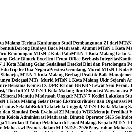
Kota Malang Terima Kunjungan Studi Pembangunan ZI dari MTsN
rbentuk
Dorong Budaya Baca Madrasah, Alumni MTsN 1 Kota Mal
Tiru Rombongan MTsN 2 Kota Palu
MTsN 1 Kota Malang Gelar Up
g Gelar Bimtek Excellent Front Office Berbasis Integritas
Konti
1 Kota Malang Gelar Sosialisasi Deteksi Dini dan Pertolongan P
 EduTrip ke Dua Negara
Prestasi Gemilang, Murid MTsN 1 Kota 
doarjo, MTsN 1 Kota Malang Berbagi Praktik Baik Manajeme
tunya Delegasi MTs, Murid MTsN 1 Kota Malang Ukir Sejarah 
Genre Bersama Komisi IX DPR RI dan BKKBN
Lewat Seni Peran,
si, Tim Inti ZI MTsN 1 Kota Malang Ikuti Simulasi Wawancara Pe
AM
Sinergi Menuju Madrasah Unggul: MTsN 7 Kediri Lakukan Stud
sN 1 Kota Malang Gelar Demo Ekstrakurikuler dan Organisas
 Lintas Sekolah
Bukti Tatakelola Unggul, MTsN 1 Kota Malang Sa
n dan Simulasi Desk Evaluasi ZI Menuju WBK
Menuju Predikat 
ta Kelola Administrasi Madrasah, Bimtek Operator SKS Se-Indo
ja Triwulan II
Tutup Pelatihan di Lanal Malang, Kepala MTsN 1
 Mahasiswi Prancis dalam M.I.N.D.S. 2026
Penyerahan Mahasis