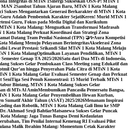
na Integritas di MTsN 1
Sinergi Sukseskan OSN-P: MTsN 1
IM MAN 2
Sambut Tahun Ajaran Baru, MTsN 1 Kota Malang
ci Sukses Mengantarkan Generasi Berkarakter di MTsN 1 Kota
 Guru Adalah Pembentuk Karakter Sejati
Keren! Murid MTsN 1
ensi Guru, Fokus pada Media Digital dan Kurikulum
i MTsN 1 Kota Malang: Menguatkan Transformasi Madrasah
1 Kota Malang Perkuat Koordinasi dan Strategi Zona
amat Datang Team Penilai Nasional (TPN) 🤝✨
Aura Kompetisi
ta Malang Menuju Pelayanan Berintegritas
Akselerasi Zona
isi Lewat Prestasi: Srikandi Silat MTsN 1 Kota Malang Melaju
TsN 1 Kota Malang
Optimalkan Layanan Pendidikan, MTsN 1
r Semester Genap TA 2025/2026
Satu dari Dua MTs di Indonesia,
ng Sukses Gelar Pembukaan Class Meeting yang Edukatif dan
hotmil Qur’an hingga Penyerahan Piala Citra di MTsN 1 Kota
MTsN 1 Kota Malang Gelar Evaluasi Semester Genap dan Perkuat
 Seni
Tiga Sesi Penuh Konsentrasi: 15 Murid Terbaik MTsN 1
tabur Bintang, MTsN 1 Kota Malang Sukses Gelar
san di MTs Al Amin
Membumikan Pancasila Pemersatu Bangsa,
sN 1 Kota Malang Gelar Penyembelihan Hewan Kurban,
en Sumatif Akhir Tahun (ASAT) 2025/2026
Menanam Inspirasi
 Koding dan Robotik, MTsN 1 Kota Malang Gali Ilmu ke SMP
 Dr. Akhmad Sruji Bahtiar
Matsanewa Sukses Gelar Puncak
Kota Malang: Jaga Tunas Bangsa Demi Kedaulatan
rubahan, Tim Penilai Internal Kemenag RI Evaluasi Pilot
aulana Malik Ibrahim Malang: Momentum Cetak Karakter