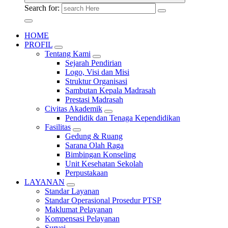
Search for:
HOME
PROFIL
Tentang Kami
Sejarah Pendirian
Logo, Visi dan Misi
Struktur Organisasi
Sambutan Kepala Madrasah
Prestasi Madrasah
Civitas Akademik
Pendidik dan Tenaga Kependidikan
Fasilitas
Gedung & Ruang
Sarana Olah Raga
Bimbingan Konseling
Unit Kesehatan Sekolah
Perpustakaan
LAYANAN
Standar Layanan
Standar Operasional Prosedur PTSP
Maklumat Pelayanan
Kompensasi Pelayanan
Survei