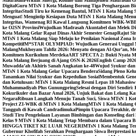
Madrasah
Perkuat Sinergi, Komite dan Manajemen Madrasah G
Digital
Guru MTsN 1 Kota Malang Borong Tiga Penghargaan Bida
Integritas
Studi Tiru ke Kemenag Bantul, MTsN 1 Kota Malang Si
Menguat! Mengintip Kesiapan Duta MTsN 1 Kota Malang Men
Integritas, Wamenag RI Kawal Langsung Komitmen WBK-WBB
ke O2SN Provinsi
Wujudkan Madrasah Akuntabel dan Melek Digi
Kota Malang Gelar Rapat Dinas Akhir Semester Genap
Rajut Si
MTsN 1 Kota Malang Siap Melaju ke Penilaian Nasional Zona In
Kompetitif
M*STAR OLYMPIAD: Wujudkan Generasi Unggul M
Malang
Mukhoyam Tahfiz 2026: Menyatu dengan Al-Qur’an, Me
Komitmen Kurikulum Merdeka
ART SPECTA 2: Bukti Nyata MT
Kota Malang Berjuang di Ajang OSN-K 2026
English Camp 2026
Muwadda’ah Akhiris Sanah Angkatan ke-48
Wujud Syukur dan 
MTsN 1 Kota Malang Gelar Upacara Bendera
Sidang Pleno Kel
Tanamkan Nilai Syukur dan Kepedulian Sosial
Membentuk Gener
dan Ketulusan: MTsN 1 Kota Malang Resmi Lepas 18 Mahasiswa 
Muhammadiyah Plus Gunungpring
Selesai dengan Diri Sendiri
Kokurikuler dan Bazar Amal 2026, Unjuk Bakat dan Lelang K
Negara
Ribuan Langkah Menuju Tanah Suci, Siswa MTsN 1 Kota
Project ZI-WBK di MTsN 1 Kota Malang
MTsN 1 Kota Malang G
Tangguh di Kawah Candradimuka
Pimpin Upacara Terakhir, dr
Studi Tiru Pengelolaan Layanan Bimbingan dan Konseling dar
Kelas 9 MTsN 1 Kota Malang Tetap Membara dalam Upacara B
HINGGA TIKET KE LUAR NEGERI
MTsN 1 Kota Malang Tem
Gubernur Khofifah Serahkan Penghargaan Siswa Berprestasi 