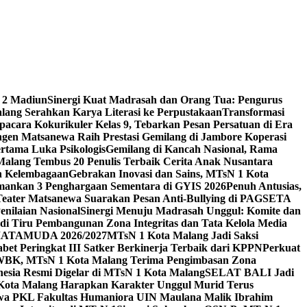
 2 Madiun
Sinergi Kuat Madrasah dan Orang Tua: Pengurus
ang Serahkan Karya Literasi ke Perpustakaan
Transformasi
acara Kokurikuler Kelas 9, Tebarkan Pesan Persatuan di Era
ngen Matsanewa Raih Prestasi Gemilang di Jambore Koperasi
ertama Luka Psikologis
Gemilang di Kancah Nasional, Rama
Malang Tembus 20 Penulis Terbaik Cerita Anak Nusantara
n Kelembagaan
Gebrakan Inovasi dan Sains, MTsN 1 Kota
Amankan 3 Penghargaan Sementara di GYIS 2026
Penuh Antusias,
 Teater Matsanewa Suarakan Pesan Anti-Bullying di PAGSETA
nilaian Nasional
Sinergi Menuju Madrasah Unggul: Komite dan
i Tiru Pembangunan Zona Integritas dan Tata Kelola Media
i MATAMUDA 2026/2027
MTsN 1 Kota Malang Jadi Saksi
bet Peringkat III Satker Berkinerja Terbaik dari KPPN
Perkuat
WBK, MTsN 1 Kota Malang Terima Pengimbasan Zona
nesia Resmi Digelar di MTsN 1 Kota Malang
SELAT BALI Jadi
 Kota Malang Harapkan Karakter Unggul Murid Terus
wa PKL Fakultas Humaniora UIN Maulana Malik Ibrahim