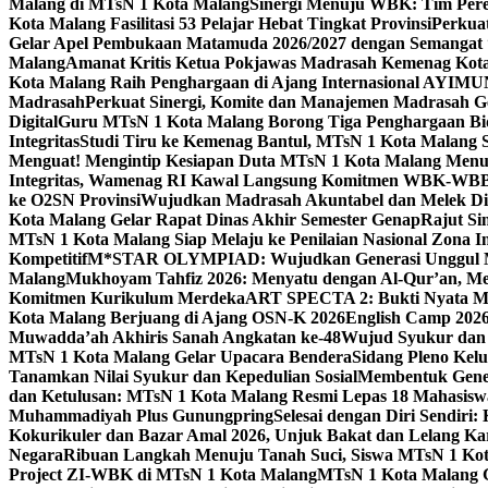
Malang di MTsN 1 Kota Malang
Sinergi Menuju WBK: Tim Pere
Kota Malang Fasilitasi 53 Pelajar Hebat Tingkat Provinsi
Perkua
Gelar Apel Pembukaan Matamuda 2026/2027 dengan Semangat 
Malang
Amanat Kritis Ketua Pokjawas Madrasah Kemenag Kota 
Kota Malang Raih Penghargaan di Ajang Internasional AYIMU
Madrasah
Perkuat Sinergi, Komite dan Manajemen Madrasah G
Digital
Guru MTsN 1 Kota Malang Borong Tiga Penghargaan Bida
Integritas
Studi Tiru ke Kemenag Bantul, MTsN 1 Kota Malang Si
Menguat! Mengintip Kesiapan Duta MTsN 1 Kota Malang Men
Integritas, Wamenag RI Kawal Langsung Komitmen WBK-WBB
ke O2SN Provinsi
Wujudkan Madrasah Akuntabel dan Melek Digi
Kota Malang Gelar Rapat Dinas Akhir Semester Genap
Rajut Si
MTsN 1 Kota Malang Siap Melaju ke Penilaian Nasional Zona In
Kompetitif
M*STAR OLYMPIAD: Wujudkan Generasi Unggul M
Malang
Mukhoyam Tahfiz 2026: Menyatu dengan Al-Qur’an, Me
Komitmen Kurikulum Merdeka
ART SPECTA 2: Bukti Nyata MT
Kota Malang Berjuang di Ajang OSN-K 2026
English Camp 2026
Muwadda’ah Akhiris Sanah Angkatan ke-48
Wujud Syukur dan 
MTsN 1 Kota Malang Gelar Upacara Bendera
Sidang Pleno Kel
Tanamkan Nilai Syukur dan Kepedulian Sosial
Membentuk Gener
dan Ketulusan: MTsN 1 Kota Malang Resmi Lepas 18 Mahasiswa 
Muhammadiyah Plus Gunungpring
Selesai dengan Diri Sendiri
Kokurikuler dan Bazar Amal 2026, Unjuk Bakat dan Lelang K
Negara
Ribuan Langkah Menuju Tanah Suci, Siswa MTsN 1 Kota
Project ZI-WBK di MTsN 1 Kota Malang
MTsN 1 Kota Malang G