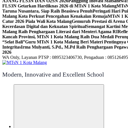
AJANG FLS3N DAN O2SN 2026
Panggung Inovasi Matsanewa:
FLS3N Getarkan Hardiknas 2026 di MTsN 1 Kota Malang
MTsN 
Taruna Nusantara, Siap Raih Beasiswa Penuh
Peringati Hari P
Malang Kota Perkuat Pencegahan Kenakalan Remaja
MTsN 1 Ko
Catur 2026 Piala Wali Kota Malang
Gemuruh Prestasi di Arena 
Kecerdasan Digital dan Kekuatan Spiritual
Semangat Kartini Me
Malang Raih Penghargaan Literasi dari Menteri Agama RI
Refl
Kancah Provinsi, MTsN 1 Kota Malang Raih Dua Medali Per
“Selat Bali”
Guru MTsN 1 Kota Malang Beri Materi Pentingnya 
Integritas
Irma Mulyanti, S.Pd., M.Pd Raih Penghargaan Pegawa
2026
WA Only, Layanan PTSP : 0895323406730, Pengaduan : 08512649
Modern, Innovative and Excellent School