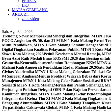
PERKIN
LKJ
MATSA GEMILANG
AREA ZI
zi – eviden
Sab. Agu 8th, 2026
Trending News:
Memperkuat Sinergi dan Integritas, MTsN 1 
POCO Angkatan 49, 50, dan 51 MTsN 1 Kota Malang Resmi Te
Mutu Pendidikan, MTsN 1 Kota Malang Sambut Hangat Studi 
Digital
Tingkatkan Kualitas Pelayanan Publik, MTsN 1 Kota Malan
Siswa Kota Malang 2026
Peduli Kesehatan Mental Remaja, MTsN 
Byan Azizi Raih Medali Emas KOSSMI 2026 dan Bersiap untuk
Gramedia-Kemendikdasmen
Sambut Rombongan KKM MTsN 4 Si
Malang Raih Anugerah Pendidikan Radar Malang 2026
Satu-Sa
Civitas Akademika MTsN 1 Kota Malang Gelorakan Edukasi 
#4 Sanggar Angkasa
Menuju Predikat Wilayah Bebas dari Korup
Manajemen MTsN 1 Kota Malang Gelar Rakor Sosialisasi RK
Sosial di MTsN 1 Kota Malang
Meriah dan Penuh Semangat, MT
Perjuangan Puluhan Delegasi OSN-P dan Rajutan Persaudaraan
Komitmen Integritas, MTsN 1 Kota Malang Gelar Pendampinga
Integritas dari Ketua Tim ZI MAN 2 Kota Malang
Tingkatkan Ta
Panggung Akuntabilitas, MTsN 1 Kota Malang Tampilkan Kiner
Terpatri
Buka Cakrawala Global, MTsN 1 Kota Malang Hadirkan