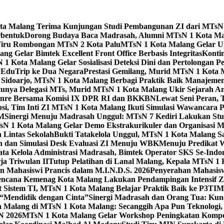
Kota Malang Terima Kunjungan Studi Pembangunan ZI dari MTsN
rbentuk
Dorong Budaya Baca Madrasah, Alumni MTsN 1 Kota Mal
Tiru Rombongan MTsN 2 Kota Palu
MTsN 1 Kota Malang Gelar Up
g Gelar Bimtek Excellent Front Office Berbasis Integritas
Konti
1 Kota Malang Gelar Sosialisasi Deteksi Dini dan Pertolongan P
 EduTrip ke Dua Negara
Prestasi Gemilang, Murid MTsN 1 Kota 
doarjo, MTsN 1 Kota Malang Berbagi Praktik Baik Manajeme
tunya Delegasi MTs, Murid MTsN 1 Kota Malang Ukir Sejarah 
Genre Bersama Komisi IX DPR RI dan BKKBN
Lewat Seni Peran,
si, Tim Inti ZI MTsN 1 Kota Malang Ikuti Simulasi Wawancara Pe
AM
Sinergi Menuju Madrasah Unggul: MTsN 7 Kediri Lakukan Stud
sN 1 Kota Malang Gelar Demo Ekstrakurikuler dan Organisas
 Lintas Sekolah
Bukti Tatakelola Unggul, MTsN 1 Kota Malang Sa
n dan Simulasi Desk Evaluasi ZI Menuju WBK
Menuju Predikat 
ta Kelola Administrasi Madrasah, Bimtek Operator SKS Se-Indo
ja Triwulan II
Tutup Pelatihan di Lanal Malang, Kepala MTsN 1
 Mahasiswi Prancis dalam M.I.N.D.S. 2026
Penyerahan Mahasis
ncana Kemenag Kota Malang Lakukan Pendampingan Intensif Zo
t Sistem TI, MTsN 1 Kota Malang Belajar Praktik Baik ke P3T
“Mendidik dengan Cinta”
Sinergi Madrasah dan Orang Tua: Kun
Malang di MTsN 1 Kota Malang: Secanggih Apa Pun Teknologi,
N 2026
MTsN 1 Kota Malang Gelar Workshop Peningkatan Kompet