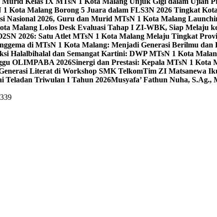
 Murid Kelas IX MTsN 1 Kota Malang Unjuk Gigi dalam Ujian Pr
1 Kota Malang Borong 5 Juara dalam FLS3N 2026 Tingkat Kot
uisi Nasional 2026, Guru dan Murid MTsN 1 Kota Malang Launch
ta Malang Lolos Desk Evaluasi Tahap I ZI-WBK, Siap Melaju ke
O2SN 2026: Satu Atlet MTsN 1 Kota Malang Melaju Tingkat Provi
nggema di MTsN 1 Kota Malang: Menjadi Generasi Berilmu dan 
eksi Halalbihalal dan Semangat Kartini: DWP MTsN 1 Kota Malan
unggu OLIMPABA 2026
Sinergi dan Prestasi: Kepala MTsN 1 Kota
Generasi Literat di Workshop SMK Telkom
Tim ZI Matsanewa Ik
i Teladan Triwulan I Tahun 2026
Musyafa’ Fathun Nuha, S.Ag., 
5339