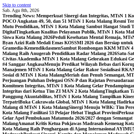
Skip to content
Sab. Agu 8th, 2026
Trending News:
Memperkuat Sinergi dan Integritas, MTsN 1 
POCO Angkatan 49, 50, dan 51 MTsN 1 Kota Malang Resmi Te
Mutu Pendidikan, MTsN 1 Kota Malang Sambut Hangat Studi 
Digital
Tingkatkan Kualitas Pelayanan Publik, MTsN 1 Kota Malan
Siswa Kota Malang 2026
Peduli Kesehatan Mental Remaja, MTsN 
Byan Azizi Raih Medali Emas KOSSMI 2026 dan Bersiap untuk
Gramedia-Kemendikdasmen
Sambut Rombongan KKM MTsN 4 Si
Malang Raih Anugerah Pendidikan Radar Malang 2026
Satu-Sa
Civitas Akademika MTsN 1 Kota Malang Gelorakan Edukasi 
#4 Sanggar Angkasa
Menuju Predikat Wilayah Bebas dari Korup
Manajemen MTsN 1 Kota Malang Gelar Rakor Sosialisasi RK
Sosial di MTsN 1 Kota Malang
Meriah dan Penuh Semangat, MT
Perjuangan Puluhan Delegasi OSN-P dan Rajutan Persaudaraan
Komitmen Integritas, MTsN 1 Kota Malang Gelar Pendampinga
Integritas dari Ketua Tim ZI MAN 2 Kota Malang
Tingkatkan Ta
Panggung Akuntabilitas, MTsN 1 Kota Malang Tampilkan Kiner
Terpatri
Buka Cakrawala Global, MTsN 1 Kota Malang Hadirkan
Malang di MTsN 1 Kota Malang
Sinergi Menuju WBK: Tim Pere
Kota Malang Fasilitasi 53 Pelajar Hebat Tingkat Provinsi
Perkua
Gelar Apel Pembukaan Matamuda 2026/2027 dengan Semangat 
Malang
Amanat Kritis Ketua Pokjawas Madrasah Kemenag Kota 
Kota Malang Raih Penghargaan di Ajang Internasional AYIMU