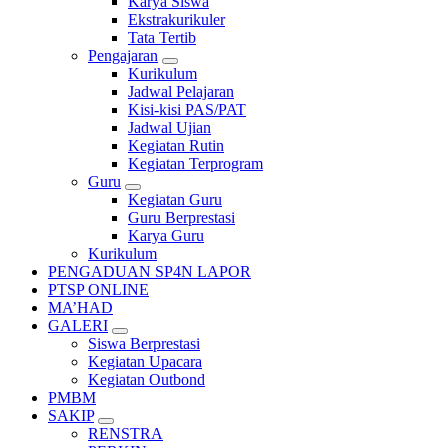
Karya Siswa
Ekstrakurikuler
Tata Tertib
Pengajaran
Kurikulum
Jadwal Pelajaran
Kisi-kisi PAS/PAT
Jadwal Ujian
Kegiatan Rutin
Kegiatan Terprogram
Guru
Kegiatan Guru
Guru Berprestasi
Karya Guru
Kurikulum
PENGADUAN SP4N LAPOR
PTSP ONLINE
MA’HAD
GALERI
Siswa Berprestasi
Kegiatan Upacara
Kegiatan Outbond
PMBM
SAKIP
RENSTRA