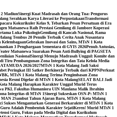
 2 Madiun
Sinergi Kuat Madrasah dan Orang Tua: Pengurus
ang Serahkan Karya Literasi ke Perpustakaan
Transformasi
acara Kokurikuler Kelas 9, Tebarkan Pesan Persatuan di Era
ngen Matsanewa Raih Prestasi Gemilang di Jambore Koperasi
ertama Luka Psikologis
Gemilang di Kancah Nasional, Rama
Malang Tembus 20 Penulis Terbaik Cerita Anak Nusantara
n Kelembagaan
Gebrakan Inovasi dan Sains, MTsN 1 Kota
Amankan 3 Penghargaan Sementara di GYIS 2026
Penuh Antusias,
 Teater Matsanewa Suarakan Pesan Anti-Bullying di PAGSETA
nilaian Nasional
Sinergi Menuju Madrasah Unggul: Komite dan
i Tiru Pembangunan Zona Integritas dan Tata Kelola Media
i MATAMUDA 2026/2027
MTsN 1 Kota Malang Jadi Saksi
bet Peringkat III Satker Berkinerja Terbaik dari KPPN
Perkuat
WBK, MTsN 1 Kota Malang Terima Pengimbasan Zona
nesia Resmi Digelar di MTsN 1 Kota Malang
SELAT BALI Jadi
 Kota Malang Harapkan Karakter Unggul Murid Terus
wa PKL Fakultas Humaniora UIN Maulana Malik Ibrahim
na Integritas di MTsN 1
Sinergi Sukseskan OSN-P: MTsN 1
IM MAN 2
Sambut Tahun Ajaran Baru, MTsN 1 Kota Malang
ci Sukses Mengantarkan Generasi Berkarakter di MTsN 1 Kota
 Guru Adalah Pembentuk Karakter Sejati
Keren! Murid MTsN 1
ensi Guru, Fokus pada Media Digital dan Kurikulum