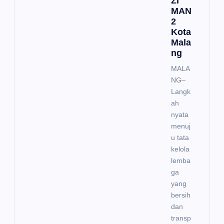
ZI
MAN
2
Kota
Mala
ng
MALA
NG–
Langk
ah
nyata
menuj
u tata
kelola
lemba
ga
yang
bersih
dan
transp