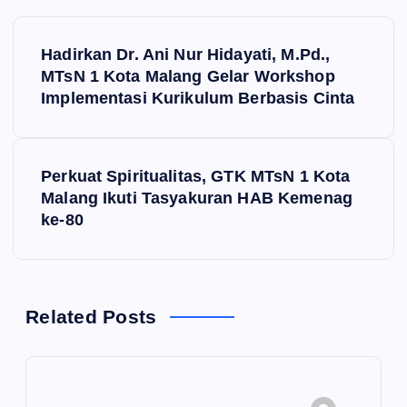
N
Hadirkan Dr. Ani Nur Hidayati, M.Pd.,
a
MTsN 1 Kota Malang Gelar Workshop
Implementasi Kurikulum Berbasis Cinta
v
i
Perkuat Spiritualitas, GTK MTsN 1 Kota
Malang Ikuti Tasyakuran HAB Kemenag
g
ke-80
a
s
Related Posts
i
p