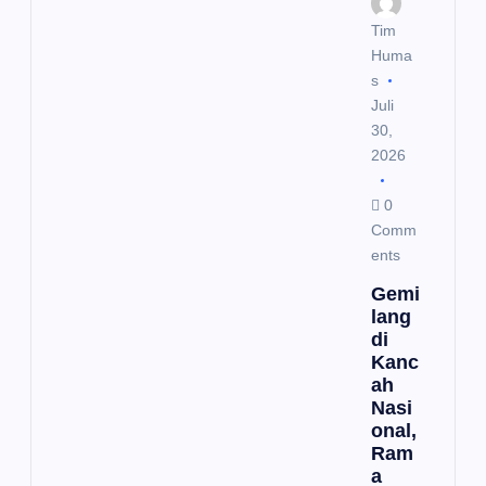
o
Tim
Huma
s
s
Juli
30,
2026
0
Comm
ents
Gemi
lang
di
Kanc
ah
Nasi
onal,
Ram
a