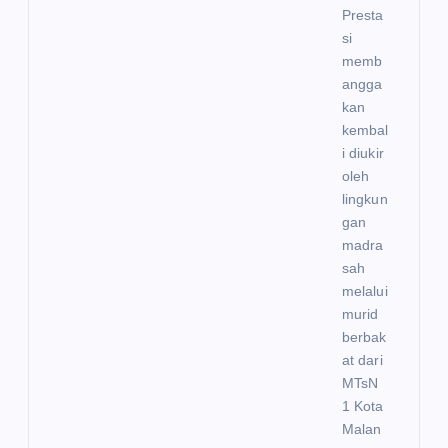
Presta
si
memb
angga
kan
kembal
i diukir
oleh
lingkun
gan
madra
sah
melalui
murid
berbak
at dari
MTsN
1 Kota
Malan