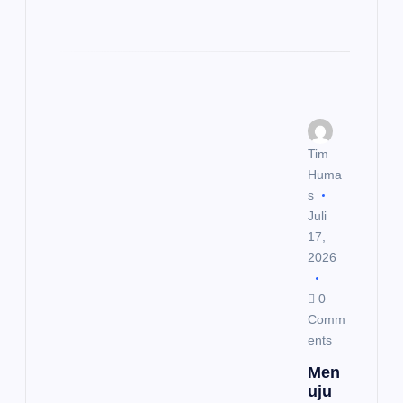
Tim
Huma
s
Juli
17,
2026
0
Comm
ents
Men
uju