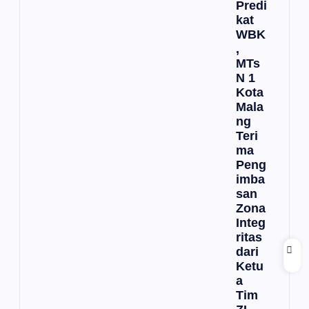
Predi
kat
WBK
,
MTs
N 1
Kota
Mala
ng
Teri
ma
Peng
imba
san
Zona
Integ
ritas
dari
Ketu
a
Tim