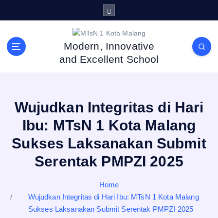
S
k
i
p
Modern, Innovative
t
and Excellent School
o
c
o
n
Wujudkan Integritas di Hari
t
e
Ibu: MTsN 1 Kota Malang
n
Sukses Laksanakan Submit
t
Serentak PMPZI 2025
Home
Wujudkan Integritas di Hari Ibu: MTsN 1 Kota Malang
Sukses Laksanakan Submit Serentak PMPZI 2025