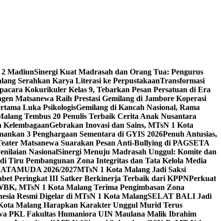
 2 Madiun
Sinergi Kuat Madrasah dan Orang Tua: Pengurus
ang Serahkan Karya Literasi ke Perpustakaan
Transformasi
acara Kokurikuler Kelas 9, Tebarkan Pesan Persatuan di Era
ngen Matsanewa Raih Prestasi Gemilang di Jambore Koperasi
ertama Luka Psikologis
Gemilang di Kancah Nasional, Rama
Malang Tembus 20 Penulis Terbaik Cerita Anak Nusantara
n Kelembagaan
Gebrakan Inovasi dan Sains, MTsN 1 Kota
Amankan 3 Penghargaan Sementara di GYIS 2026
Penuh Antusias,
 Teater Matsanewa Suarakan Pesan Anti-Bullying di PAGSETA
nilaian Nasional
Sinergi Menuju Madrasah Unggul: Komite dan
i Tiru Pembangunan Zona Integritas dan Tata Kelola Media
i MATAMUDA 2026/2027
MTsN 1 Kota Malang Jadi Saksi
bet Peringkat III Satker Berkinerja Terbaik dari KPPN
Perkuat
WBK, MTsN 1 Kota Malang Terima Pengimbasan Zona
nesia Resmi Digelar di MTsN 1 Kota Malang
SELAT BALI Jadi
 Kota Malang Harapkan Karakter Unggul Murid Terus
wa PKL Fakultas Humaniora UIN Maulana Malik Ibrahim