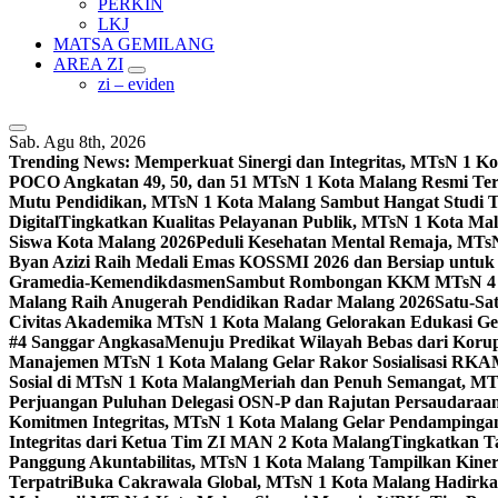
PERKIN
LKJ
MATSA GEMILANG
AREA ZI
zi – eviden
Sab. Agu 8th, 2026
Trending News:
Memperkuat Sinergi dan Integritas, MTsN 1 
POCO Angkatan 49, 50, dan 51 MTsN 1 Kota Malang Resmi Te
Mutu Pendidikan, MTsN 1 Kota Malang Sambut Hangat Studi 
Digital
Tingkatkan Kualitas Pelayanan Publik, MTsN 1 Kota Malan
Siswa Kota Malang 2026
Peduli Kesehatan Mental Remaja, MTsN 
Byan Azizi Raih Medali Emas KOSSMI 2026 dan Bersiap untuk
Gramedia-Kemendikdasmen
Sambut Rombongan KKM MTsN 4 Si
Malang Raih Anugerah Pendidikan Radar Malang 2026
Satu-Sa
Civitas Akademika MTsN 1 Kota Malang Gelorakan Edukasi 
#4 Sanggar Angkasa
Menuju Predikat Wilayah Bebas dari Korup
Manajemen MTsN 1 Kota Malang Gelar Rakor Sosialisasi RK
Sosial di MTsN 1 Kota Malang
Meriah dan Penuh Semangat, MT
Perjuangan Puluhan Delegasi OSN-P dan Rajutan Persaudaraan
Komitmen Integritas, MTsN 1 Kota Malang Gelar Pendampinga
Integritas dari Ketua Tim ZI MAN 2 Kota Malang
Tingkatkan Ta
Panggung Akuntabilitas, MTsN 1 Kota Malang Tampilkan Kiner
Terpatri
Buka Cakrawala Global, MTsN 1 Kota Malang Hadirkan