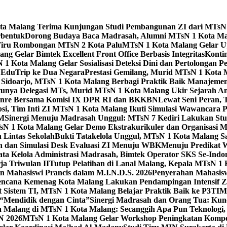
Kota Malang Terima Kunjungan Studi Pembangunan ZI dari MTsN
rbentuk
Dorong Budaya Baca Madrasah, Alumni MTsN 1 Kota Mal
Tiru Rombongan MTsN 2 Kota Palu
MTsN 1 Kota Malang Gelar Up
g Gelar Bimtek Excellent Front Office Berbasis Integritas
Konti
1 Kota Malang Gelar Sosialisasi Deteksi Dini dan Pertolongan P
 EduTrip ke Dua Negara
Prestasi Gemilang, Murid MTsN 1 Kota 
doarjo, MTsN 1 Kota Malang Berbagi Praktik Baik Manajeme
tunya Delegasi MTs, Murid MTsN 1 Kota Malang Ukir Sejarah 
Genre Bersama Komisi IX DPR RI dan BKKBN
Lewat Seni Peran,
si, Tim Inti ZI MTsN 1 Kota Malang Ikuti Simulasi Wawancara Pe
AM
Sinergi Menuju Madrasah Unggul: MTsN 7 Kediri Lakukan Stud
sN 1 Kota Malang Gelar Demo Ekstrakurikuler dan Organisas
 Lintas Sekolah
Bukti Tatakelola Unggul, MTsN 1 Kota Malang Sa
n dan Simulasi Desk Evaluasi ZI Menuju WBK
Menuju Predikat 
ta Kelola Administrasi Madrasah, Bimtek Operator SKS Se-Indo
ja Triwulan II
Tutup Pelatihan di Lanal Malang, Kepala MTsN 1
 Mahasiswi Prancis dalam M.I.N.D.S. 2026
Penyerahan Mahasis
ncana Kemenag Kota Malang Lakukan Pendampingan Intensif Zo
t Sistem TI, MTsN 1 Kota Malang Belajar Praktik Baik ke P3T
“Mendidik dengan Cinta”
Sinergi Madrasah dan Orang Tua: Kun
Malang di MTsN 1 Kota Malang: Secanggih Apa Pun Teknologi,
N 2026
MTsN 1 Kota Malang Gelar Workshop Peningkatan Kompet