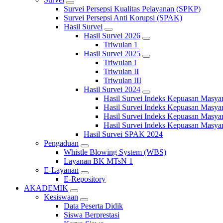
Survei Persepsi Kualitas Pelayanan (SPKP)
Survei Persepsi Anti Korupsi (SPAK)
Hasil Survei
Hasil Survei 2026
Triwulan 1
Hasil Survei 2025
Triwulan I
Triwulan II
Triwulan III
Hasil Survei 2024
Hasil Survei Indeks Kepuasan Masya
Hasil Survei Indeks Kepuasan Masya
Hasil Survei Indeks Kepuasan Masya
Hasil Survei Indeks Kepuasan Masya
Hasil Survei SPAK 2024
Pengaduan
Whistle Blowing System (WBS)
Layanan BK MTsN 1
E-Layanan
E-Repository
AKADEMIK
Kesiswaan
Data Peserta Didik
Siswa Berprestasi