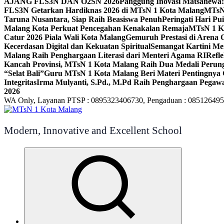
AJANG FLS3N DAN O2SN 2026
Panggung Inovasi Matsanewa:
FLS3N Getarkan Hardiknas 2026 di MTsN 1 Kota Malang
MTsN 
Taruna Nusantara, Siap Raih Beasiswa Penuh
Peringati Hari P
Malang Kota Perkuat Pencegahan Kenakalan Remaja
MTsN 1 Ko
Catur 2026 Piala Wali Kota Malang
Gemuruh Prestasi di Arena 
Kecerdasan Digital dan Kekuatan Spiritual
Semangat Kartini Me
Malang Raih Penghargaan Literasi dari Menteri Agama RI
Refl
Kancah Provinsi, MTsN 1 Kota Malang Raih Dua Medali Per
“Selat Bali”
Guru MTsN 1 Kota Malang Beri Materi Pentingnya 
Integritas
Irma Mulyanti, S.Pd., M.Pd Raih Penghargaan Pegawa
2026
WA Only, Layanan PTSP : 0895323406730, Pengaduan : 08512649
Modern, Innovative and Excellent School