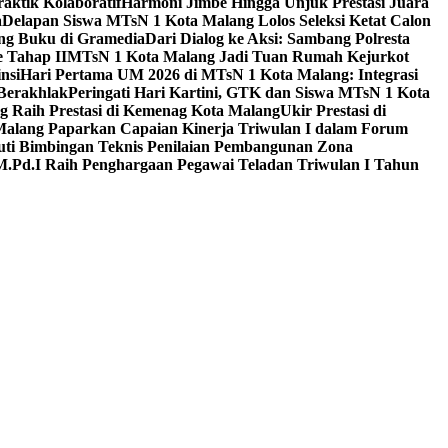
aktik Kolaboratif
Harmoni Jimbe Hingga Unjuk Prestasi Juara
a
Delapan Siswa MTsN 1 Kota Malang Lolos Seleksi Ketat Calon
ing Buku di Gramedia
Dari Dialog ke Aksi: Sambang Polresta
 Tahap II
MTsN 1 Kota Malang Jadi Tuan Rumah Kejurkot
nsi
Hari Pertama UM 2026 di MTsN 1 Kota Malang: Integrasi
Berakhlak
Peringati Hari Kartini, GTK dan Siswa MTsN 1 Kota
g Raih Prestasi di Kemenag Kota Malang
Ukir Prestasi di
 Malang Paparkan Capaian Kinerja Triwulan I dalam Forum
uti Bimbingan Teknis Penilaian Pembangunan Zona
M.Pd.I Raih Penghargaan Pegawai Teladan Triwulan I Tahun