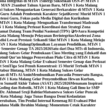
na Integritas di MTsN 1
Sinergi Sukseskan OSN-P: MTsN 1
IM MAN 2
Sambut Tahun Ajaran Baru, MTsN 1 Kota Malang
ci Sukses Mengantarkan Generasi Berkarakter di MTsN 1 Kota
 Guru Adalah Pembentuk Karakter Sejati
Keren! Murid MTsN 1
ensi Guru, Fokus pada Media Digital dan Kurikulum
i MTsN 1 Kota Malang: Menguatkan Transformasi Madrasah
1 Kota Malang Perkuat Koordinasi dan Strategi Zona
amat Datang Team Penilai Nasional (TPN) 🤝✨
Aura Kompetisi
ta Malang Menuju Pelayanan Berintegritas
Akselerasi Zona
isi Lewat Prestasi: Srikandi Silat MTsN 1 Kota Malang Melaju
TsN 1 Kota Malang
Optimalkan Layanan Pendidikan, MTsN 1
r Semester Genap TA 2025/2026
Satu dari Dua MTs di Indonesia,
ng Sukses Gelar Pembukaan Class Meeting yang Edukatif dan
hotmil Qur’an hingga Penyerahan Piala Citra di MTsN 1 Kota
MTsN 1 Kota Malang Gelar Evaluasi Semester Genap dan Perkuat
 Seni
Tiga Sesi Penuh Konsentrasi: 15 Murid Terbaik MTsN 1
tabur Bintang, MTsN 1 Kota Malang Sukses Gelar
san di MTs Al Amin
Membumikan Pancasila Pemersatu Bangsa,
sN 1 Kota Malang Gelar Penyembelihan Hewan Kurban,
en Sumatif Akhir Tahun (ASAT) 2025/2026
Menanam Inspirasi
 Koding dan Robotik, MTsN 1 Kota Malang Gali Ilmu ke SMP
 Dr. Akhmad Sruji Bahtiar
Matsanewa Sukses Gelar Puncak
Kota Malang: Jaga Tunas Bangsa Demi Kedaulatan
rubahan, Tim Penilai Internal Kemenag RI Evaluasi Pilot
aulana Malik Ibrahim Malang: Momentum Cetak Karakter