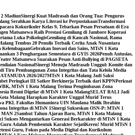
 2 Madiun
Sinergi Kuat Madrasah dan Orang Tua: Pengurus
ang Serahkan Karya Literasi ke Perpustakaan
Transformasi
acara Kokurikuler Kelas 9, Tebarkan Pesan Persatuan di Era
ngen Matsanewa Raih Prestasi Gemilang di Jambore Koperasi
ertama Luka Psikologis
Gemilang di Kancah Nasional, Rama
Malang Tembus 20 Penulis Terbaik Cerita Anak Nusantara
n Kelembagaan
Gebrakan Inovasi dan Sains, MTsN 1 Kota
Amankan 3 Penghargaan Sementara di GYIS 2026
Penuh Antusias,
 Teater Matsanewa Suarakan Pesan Anti-Bullying di PAGSETA
nilaian Nasional
Sinergi Menuju Madrasah Unggul: Komite dan
i Tiru Pembangunan Zona Integritas dan Tata Kelola Media
i MATAMUDA 2026/2027
MTsN 1 Kota Malang Jadi Saksi
bet Peringkat III Satker Berkinerja Terbaik dari KPPN
Perkuat
WBK, MTsN 1 Kota Malang Terima Pengimbasan Zona
nesia Resmi Digelar di MTsN 1 Kota Malang
SELAT BALI Jadi
 Kota Malang Harapkan Karakter Unggul Murid Terus
wa PKL Fakultas Humaniora UIN Maulana Malik Ibrahim
na Integritas di MTsN 1
Sinergi Sukseskan OSN-P: MTsN 1
IM MAN 2
Sambut Tahun Ajaran Baru, MTsN 1 Kota Malang
ci Sukses Mengantarkan Generasi Berkarakter di MTsN 1 Kota
 Guru Adalah Pembentuk Karakter Sejati
Keren! Murid MTsN 1
ensi Guru, Fokus pada Media Digital dan Kurikulum