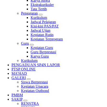
Karya Siswa
Ekstrakurikuler
Tata Tertib
Pengajaran
Kurikulum
Jadwal Pelajaran
Kisi-kisi PAS/PAT
Jadwal Ujian
Kegiatan Rutin
Kegiatan Terprogram
Guru
Kegiatan Guru
Guru Berprestasi
Karya Guru
Kurikulum
PENGADUAN SP4N LAPOR
PTSP ONLINE
MA’HAD
GALERI
Siswa Berprestasi
Kegiatan Upacara
Kegiatan Outbond
PMBM
SAKIP
RENSTRA