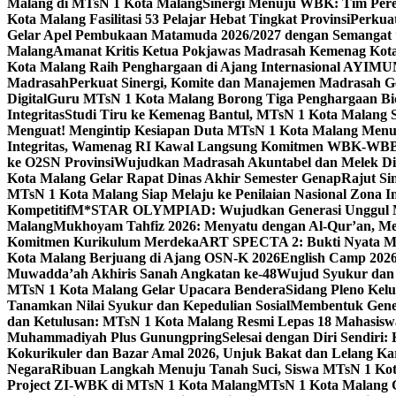
Malang di MTsN 1 Kota Malang
Sinergi Menuju WBK: Tim Pere
Kota Malang Fasilitasi 53 Pelajar Hebat Tingkat Provinsi
Perkua
Gelar Apel Pembukaan Matamuda 2026/2027 dengan Semangat 
Malang
Amanat Kritis Ketua Pokjawas Madrasah Kemenag Kota 
Kota Malang Raih Penghargaan di Ajang Internasional AYIMU
Madrasah
Perkuat Sinergi, Komite dan Manajemen Madrasah G
Digital
Guru MTsN 1 Kota Malang Borong Tiga Penghargaan Bida
Integritas
Studi Tiru ke Kemenag Bantul, MTsN 1 Kota Malang Si
Menguat! Mengintip Kesiapan Duta MTsN 1 Kota Malang Men
Integritas, Wamenag RI Kawal Langsung Komitmen WBK-WBB
ke O2SN Provinsi
Wujudkan Madrasah Akuntabel dan Melek Digi
Kota Malang Gelar Rapat Dinas Akhir Semester Genap
Rajut Si
MTsN 1 Kota Malang Siap Melaju ke Penilaian Nasional Zona In
Kompetitif
M*STAR OLYMPIAD: Wujudkan Generasi Unggul M
Malang
Mukhoyam Tahfiz 2026: Menyatu dengan Al-Qur’an, Me
Komitmen Kurikulum Merdeka
ART SPECTA 2: Bukti Nyata MT
Kota Malang Berjuang di Ajang OSN-K 2026
English Camp 2026
Muwadda’ah Akhiris Sanah Angkatan ke-48
Wujud Syukur dan 
MTsN 1 Kota Malang Gelar Upacara Bendera
Sidang Pleno Kel
Tanamkan Nilai Syukur dan Kepedulian Sosial
Membentuk Gener
dan Ketulusan: MTsN 1 Kota Malang Resmi Lepas 18 Mahasiswa 
Muhammadiyah Plus Gunungpring
Selesai dengan Diri Sendiri
Kokurikuler dan Bazar Amal 2026, Unjuk Bakat dan Lelang K
Negara
Ribuan Langkah Menuju Tanah Suci, Siswa MTsN 1 Kota
Project ZI-WBK di MTsN 1 Kota Malang
MTsN 1 Kota Malang G