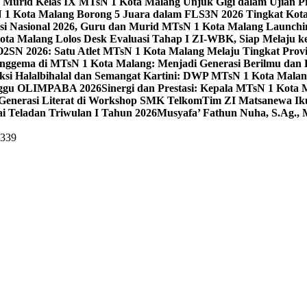
 Murid Kelas IX MTsN 1 Kota Malang Unjuk Gigi dalam Ujian Pr
1 Kota Malang Borong 5 Juara dalam FLS3N 2026 Tingkat Kot
uisi Nasional 2026, Guru dan Murid MTsN 1 Kota Malang Launch
ta Malang Lolos Desk Evaluasi Tahap I ZI-WBK, Siap Melaju ke
O2SN 2026: Satu Atlet MTsN 1 Kota Malang Melaju Tingkat Provi
nggema di MTsN 1 Kota Malang: Menjadi Generasi Berilmu dan 
eksi Halalbihalal dan Semangat Kartini: DWP MTsN 1 Kota Malan
unggu OLIMPABA 2026
Sinergi dan Prestasi: Kepala MTsN 1 Kota
Generasi Literat di Workshop SMK Telkom
Tim ZI Matsanewa Ik
i Teladan Triwulan I Tahun 2026
Musyafa’ Fathun Nuha, S.Ag., 
5339