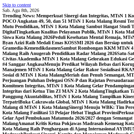
Skip to content
Sab. Agu 8th, 2026
Trending News:
Memperkuat Sinergi dan Integritas, MTsN 1 
POCO Angkatan 49, 50, dan 51 MTsN 1 Kota Malang Resmi Te
Mutu Pendidikan, MTsN 1 Kota Malang Sambut Hangat Studi 
Digital
Tingkatkan Kualitas Pelayanan Publik, MTsN 1 Kota Malan
Siswa Kota Malang 2026
Peduli Kesehatan Mental Remaja, MTsN 
Byan Azizi Raih Medali Emas KOSSMI 2026 dan Bersiap untuk
Gramedia-Kemendikdasmen
Sambut Rombongan KKM MTsN 4 Si
Malang Raih Anugerah Pendidikan Radar Malang 2026
Satu-Sa
Civitas Akademika MTsN 1 Kota Malang Gelorakan Edukasi 
#4 Sanggar Angkasa
Menuju Predikat Wilayah Bebas dari Korup
Manajemen MTsN 1 Kota Malang Gelar Rakor Sosialisasi RK
Sosial di MTsN 1 Kota Malang
Meriah dan Penuh Semangat, MT
Perjuangan Puluhan Delegasi OSN-P dan Rajutan Persaudaraan
Komitmen Integritas, MTsN 1 Kota Malang Gelar Pendampinga
Integritas dari Ketua Tim ZI MAN 2 Kota Malang
Tingkatkan Ta
Panggung Akuntabilitas, MTsN 1 Kota Malang Tampilkan Kiner
Terpatri
Buka Cakrawala Global, MTsN 1 Kota Malang Hadirkan
Malang di MTsN 1 Kota Malang
Sinergi Menuju WBK: Tim Pere
Kota Malang Fasilitasi 53 Pelajar Hebat Tingkat Provinsi
Perkua
Gelar Apel Pembukaan Matamuda 2026/2027 dengan Semangat 
Malang
Amanat Kritis Ketua Pokjawas Madrasah Kemenag Kota 
Kota Malang Raih Penghargaan di Ajang Internasional AYIMU