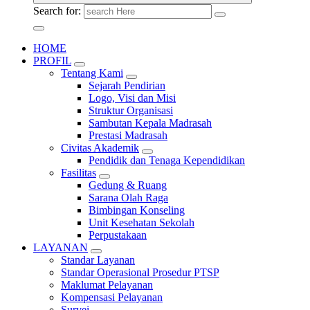
Search for:
HOME
PROFIL
Tentang Kami
Sejarah Pendirian
Logo, Visi dan Misi
Struktur Organisasi
Sambutan Kepala Madrasah
Prestasi Madrasah
Civitas Akademik
Pendidik dan Tenaga Kependidikan
Fasilitas
Gedung & Ruang
Sarana Olah Raga
Bimbingan Konseling
Unit Kesehatan Sekolah
Perpustakaan
LAYANAN
Standar Layanan
Standar Operasional Prosedur PTSP
Maklumat Pelayanan
Kompensasi Pelayanan
Survei