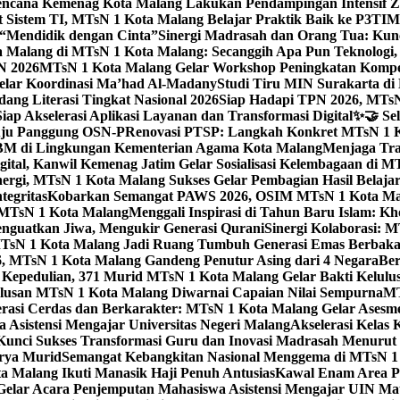
ncana Kemenag Kota Malang Lakukan Pendampingan Intensif Zo
t Sistem TI, MTsN 1 Kota Malang Belajar Praktik Baik ke P3T
“Mendidik dengan Cinta”
Sinergi Madrasah dan Orang Tua: Kun
Malang di MTsN 1 Kota Malang: Secanggih Apa Pun Teknologi,
N 2026
MTsN 1 Kota Malang Gelar Workshop Peningkatan Kompet
elar Koordinasi Ma’had Al-Madany
Studi Tiru MIN Surakarta d
ng Literasi Tingkat Nasional 2026
Siap Hadapi TPN 2026, MTsN 
ap Akselerasi Aplikasi Layanan dan Transformasi Digital
✨🤝 Sel
uju Panggung OSN-P
Renovasi PTSP: Langkah Konkret MTsN 1 Ko
M di Lingkungan Kementerian Agama Kota Malang
Menjaga Trad
tal, Kanwil Kemenag Jatim Gelar Sosialisasi Kelembagaan di M
nergi, MTsN 1 Kota Malang Sukses Gelar Pembagian Hasil Belaja
tegritas
Kobarkan Semangat PAWS 2026, OSIM MTsN 1 Kota Mala
TsN 1 Kota Malang
Menggali Inspirasi di Tahun Baru Islam: K
nguatkan Jiwa, Mengukir Generasi Qurani
Sinergi Kolaborasi: 
sN 1 Kota Malang Jadi Ruang Tumbuh Generasi Emas Berbakat
, MTsN 1 Kota Malang Gandeng Penutur Asing dari 4 Negara
Ber
Kepedulian, 371 Murid MTsN 1 Kota Malang Gelar Bakti Kelulu
ulusan MTsN 1 Kota Malang Diwarnai Capaian Nilai Sempurna
MT
asi Cerdas dan Berkarakter: MTsN 1 Kota Malang Gelar Asesm
Asistensi Mengajar Universitas Negeri Malang
Akselerasi Kelas
: Kunci Sukses Transformasi Guru dan Inovasi Madrasah Menurut
arya Murid
Semangat Kebangkitan Nasional Menggema di MTsN 1 
 Malang Ikuti Manasik Haji Penuh Antusias
Kawal Enam Area Pe
elar Acara Penjemputan Mahasiswa Asistensi Mengajar UIN M