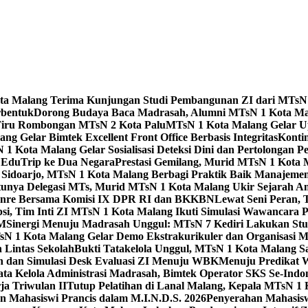
Kota Malang Terima Kunjungan Studi Pembangunan ZI dari MTsN
rbentuk
Dorong Budaya Baca Madrasah, Alumni MTsN 1 Kota Mal
Tiru Rombongan MTsN 2 Kota Palu
MTsN 1 Kota Malang Gelar Up
g Gelar Bimtek Excellent Front Office Berbasis Integritas
Konti
1 Kota Malang Gelar Sosialisasi Deteksi Dini dan Pertolongan P
 EduTrip ke Dua Negara
Prestasi Gemilang, Murid MTsN 1 Kota 
doarjo, MTsN 1 Kota Malang Berbagi Praktik Baik Manajeme
tunya Delegasi MTs, Murid MTsN 1 Kota Malang Ukir Sejarah 
Genre Bersama Komisi IX DPR RI dan BKKBN
Lewat Seni Peran,
si, Tim Inti ZI MTsN 1 Kota Malang Ikuti Simulasi Wawancara Pe
AM
Sinergi Menuju Madrasah Unggul: MTsN 7 Kediri Lakukan Stud
sN 1 Kota Malang Gelar Demo Ekstrakurikuler dan Organisas
 Lintas Sekolah
Bukti Tatakelola Unggul, MTsN 1 Kota Malang Sa
n dan Simulasi Desk Evaluasi ZI Menuju WBK
Menuju Predikat 
ta Kelola Administrasi Madrasah, Bimtek Operator SKS Se-Indo
ja Triwulan II
Tutup Pelatihan di Lanal Malang, Kepala MTsN 1
 Mahasiswi Prancis dalam M.I.N.D.S. 2026
Penyerahan Mahasis