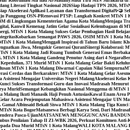
elar Koordinasi Ma’had Al-Madany
Studi Tiru MIN Surakarta d
ng Literasi Tingkat Nasional 2026
Siap Hadapi TPN 2026, MTsN 
ap Akselerasi Aplikasi Layanan dan Transformasi Digital
✨🤝 Sel
uju Panggung OSN-P
Renovasi PTSP: Langkah Konkret MTsN 1 Ko
M di Lingkungan Kementerian Agama Kota Malang
Menjaga Trad
tal, Kanwil Kemenag Jatim Gelar Sosialisasi Kelembagaan di M
nergi, MTsN 1 Kota Malang Sukses Gelar Pembagian Hasil Belaja
tegritas
Kobarkan Semangat PAWS 2026, OSIM MTsN 1 Kota Mala
TsN 1 Kota Malang
Menggali Inspirasi di Tahun Baru Islam: K
nguatkan Jiwa, Mengukir Generasi Qurani
Sinergi Kolaborasi: 
sN 1 Kota Malang Jadi Ruang Tumbuh Generasi Emas Berbakat
, MTsN 1 Kota Malang Gandeng Penutur Asing dari 4 Negara
Ber
Kepedulian, 371 Murid MTsN 1 Kota Malang Gelar Bakti Kelulu
ulusan MTsN 1 Kota Malang Diwarnai Capaian Nilai Sempurna
MT
asi Cerdas dan Berkarakter: MTsN 1 Kota Malang Gelar Asesm
Asistensi Mengajar Universitas Negeri Malang
Akselerasi Kelas
: Kunci Sukses Transformasi Guru dan Inovasi Madrasah Menurut
arya Murid
Semangat Kebangkitan Nasional Menggema di MTsN 1 
 Malang Ikuti Manasik Haji Penuh Antusias
Kawal Enam Area Pe
elar Acara Penjemputan Mahasiswa Asistensi Mengajar UIN M
. Gamal Albinsaid Bekali Siswa MTsN 1 Kota Malang Tiga Kunci 
i MTsN Kota Bogor
Matsanewa Berbagi Karya Seni, Dari Madrasa
endera Pasca-Ujian
MATSANEWA MENGGUNCANG BANDUNG:
bus Penilaian Tahap II ZI-WBK 2026, Perkuat Komitmen Anti-
kepada Dua Murid MTsN 1 Kota Malang
WALI KOTA MALANG B