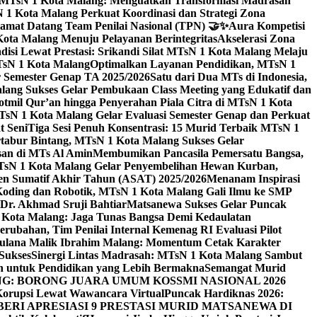
i MTsN 1 Kota Malang: Menguatkan Transformasi Madrasah
1 Kota Malang Perkuat Koordinasi dan Strategi Zona
amat Datang Team Penilai Nasional (TPN) 🤝✨
Aura Kompetisi
ta Malang Menuju Pelayanan Berintegritas
Akselerasi Zona
isi Lewat Prestasi: Srikandi Silat MTsN 1 Kota Malang Melaju
TsN 1 Kota Malang
Optimalkan Layanan Pendidikan, MTsN 1
r Semester Genap TA 2025/2026
Satu dari Dua MTs di Indonesia,
ng Sukses Gelar Pembukaan Class Meeting yang Edukatif dan
hotmil Qur’an hingga Penyerahan Piala Citra di MTsN 1 Kota
MTsN 1 Kota Malang Gelar Evaluasi Semester Genap dan Perkuat
 Seni
Tiga Sesi Penuh Konsentrasi: 15 Murid Terbaik MTsN 1
tabur Bintang, MTsN 1 Kota Malang Sukses Gelar
san di MTs Al Amin
Membumikan Pancasila Pemersatu Bangsa,
sN 1 Kota Malang Gelar Penyembelihan Hewan Kurban,
en Sumatif Akhir Tahun (ASAT) 2025/2026
Menanam Inspirasi
 Koding dan Robotik, MTsN 1 Kota Malang Gali Ilmu ke SMP
 Dr. Akhmad Sruji Bahtiar
Matsanewa Sukses Gelar Puncak
Kota Malang: Jaga Tunas Bangsa Demi Kedaulatan
rubahan, Tim Penilai Internal Kemenag RI Evaluasi Pilot
aulana Malik Ibrahim Malang: Momentum Cetak Karakter
Sukses
Sinergi Lintas Madrasah: MTsN 1 Kota Malang Sambut
h untuk Pendidikan yang Lebih Bermakna
Semangat Murid
 BORONG JUARA UMUM KOSSMI NASIONAL 2026
Korupsi Lewat Wawancara Virtual
Puncak Hardiknas 2026:
ERI APRESIASI 9 PRESTASI MURID MATSANEWA DI