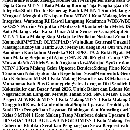
Madrasah
Perkuat Sinergi, Komite dan Manajemen Madrasah G
Digital
Guru MTsN 1 Kota Malang Borong Tiga Penghargaan Bida
Integritas
Studi Tiru ke Kemenag Bantul, MTsN 1 Kota Malang Si
Menguat! Mengintip Kesiapan Duta MTsN 1 Kota Malang Men
Integritas, Wamenag RI Kawal Langsung Komitmen WBK-WBB
ke O2SN Provinsi
Wujudkan Madrasah Akuntabel dan Melek Digi
Kota Malang Gelar Rapat Dinas Akhir Semester Genap
Rajut Si
MTsN 1 Kota Malang Siap Melaju ke Penilaian Nasional Zona In
Kompetitif
M*STAR OLYMPIAD: Wujudkan Generasi Unggul M
Malang
Mukhoyam Tahfiz 2026: Menyatu dengan Al-Qur’an, Me
Komitmen Kurikulum Merdeka
ART SPECTA 2: Bukti Nyata MT
Kota Malang Berjuang di Ajang OSN-K 2026
English Camp 2026
Muwadda’ah Akhiris Sanah Angkatan ke-48
Wujud Syukur dan 
MTsN 1 Kota Malang Gelar Upacara Bendera
Sidang Pleno Kel
Tanamkan Nilai Syukur dan Kepedulian Sosial
Membentuk Gener
dan Ketulusan: MTsN 1 Kota Malang Resmi Lepas 18 Mahasiswa 
Muhammadiyah Plus Gunungpring
Selesai dengan Diri Sendiri
Kokurikuler dan Bazar Amal 2026, Unjuk Bakat dan Lelang K
Negara
Ribuan Langkah Menuju Tanah Suci, Siswa MTsN 1 Kota
Project ZI-WBK di MTsN 1 Kota Malang
MTsN 1 Kota Malang G
Tangguh di Kawah Candradimuka
Pimpin Upacara Terakhir, dr
Studi Tiru Pengelolaan Layanan Bimbingan dan Konseling dar
Kelas 9 MTsN 1 Kota Malang Tetap Membara dalam Upacara B
HINGGA TIKET KE LUAR NEGERI
MTsN 1 Kota Malang Tem
Gubernur Khofifah Serahkan Penghargaan Siswa Berprestasi 