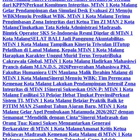
dari KPPN
Perkuat Komitmen Integritas, MTsN 1 Kota Malang
Gelar Pendampingan dan Simulasi Desk Evaluasi ZI Menuju
WBK
Menuju Predikat WBK, MTsN 1 Kota Malang Terima
Pengimbasan Zona Integritas dari Ketua Tim ZI MAN 2 Kota
Malang
Tingkatkan Tata Kelola Administrasi Madrasah,
Bimtek Operator SKS Se-Indonesia Resmi Digelar di MTsN 1
Kota Malang
SELAT BALI Jadi Panggung Akuntabilitas,
MTsN 1 Kota Malang Tampilkan Kinerja Triwulan II
Tutup
Pelatihan di Lanal Malang, Kepala MTsN 1 Kota Malang
Harapkan Karakter Unggul Murid Terus Terpatri
Buka
Cakrawala Global, MTsN 1 Kota Malang Hadirkan Mahasiswi
Prancis dalam M.I.N.D.S. 2026
Penyerahan Mahasiswa PKL
Fakultas Humaniora UIN Maulana Malik Ibrahim Malang di
MTsN 1 Kota Malang
Sinergi Menuju WBK: Tim Perencana
Kemenag Kota Malang Lakukan Pendampingan Intensif Zona
Integritas di MTsN 1
Sinergi Sukseskan OSN-P: MTsN 1 Kota
Malang Fasilitasi 53 Pelajar Hebat Tingkat Provinsi
Perkuat
Sistem TI, MTsN 1 Kota Malang Belajar Praktik Baik ke
P3TIM MAN 2
Sambut Tahun Ajaran Baru, MTsN 1 Kota
Malang Gelar Apel Pembukaan Matamuda 2026/2027 dengan
Semangat “Mendidik dengan Cinta”
Sinergi Madrasah dan
Orang Tua: Kunci Sukses Mengantarkan Generasi
Berkarakter di MTsN 1 Kota Malang
Amanat Kritis Ketua
Pokjawas Madrasah Kemenag Kota Malang di MTsN 1 Kota
Malang: Secanggih Apa Pun Teknologi, Guru Adalah