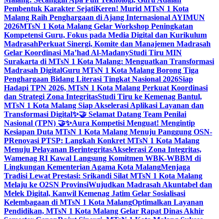
Pembentuk Karakter Sejati
Keren! Murid MTsN 1 Kota
Malang Raih Penghargaan di Ajang Internasional AYIMUN
2026
MTsN 1 Kota Malang Gelar Workshop Peningkatan
Kompetensi Guru, Fokus pada Media Digital dan Kurikulum
Madrasah
Perkuat Sinergi, Komite dan Manajemen Madrasah
Gelar Koordinasi Ma’had Al-Madany
Studi Tiru MIN
Surakarta di MTsN 1 Kota Malang: Menguatkan Transformasi
Madrasah Digital
Guru MTsN 1 Kota Malang Borong Tiga
Penghargaan Bidang Literasi Tingkat Nasional 2026
Siap
Hadapi TPN 2026, MTsN 1 Kota Malang Perkuat Koordinasi
dan Strategi Zona Integritas
Studi Tiru ke Kemenag Bantul,
MTsN 1 Kota Malang Siap Akselerasi Aplikasi Layanan dan
Transformasi Digital
✨🤝 Selamat Datang Team Penilai
Nasional (TPN) 🤝✨
Aura Kompetisi Menguat! Mengintip
Kesiapan Duta MTsN 1 Kota Malang Menuju Panggung OSN-
P
Renovasi PTSP: Langkah Konkret MTsN 1 Kota Malang
Menuju Pelayanan Berintegritas
Akselerasi Zona Integritas,
Wamenag RI Kawal Langsung Komitmen WBK-WBBM di
Lingkungan Kementerian Agama Kota Malang
Menjaga
Tradisi Lewat Prestasi: Srikandi Silat MTsN 1 Kota Malang
Melaju ke O2SN Provinsi
Wujudkan Madrasah Akuntabel dan
Melek Digital, Kanwil Kemenag Jatim Gelar Sosialisasi
Kelembagaan di MTsN 1 Kota Malang
Optimalkan Layanan
Pendidikan, MTsN 1 Kota Malang Gelar Rapat Dinas Akhir