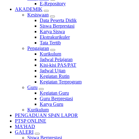
E-Repository
AKADEMIK
Kesiswaan
Data Peserta Didik
Siswa Berprestasi
Karya Siswa
Ekstrakurikuler
Tata Tertib
Pengajaran
Kurikulum
Jadwal Pelajaran
Kisi-kisi PAS/PAT
Jadwal Ujian
Kegiatan Rutin
Kegiatan Terprogram
Guru
Kegiatan Guru
Guru Berprestasi
Karya Guru
Kurikulum
PENGADUAN SP4N LAPOR
PTSP ONLINE
MA’HAD
GALERI
Siswa Berprestasi