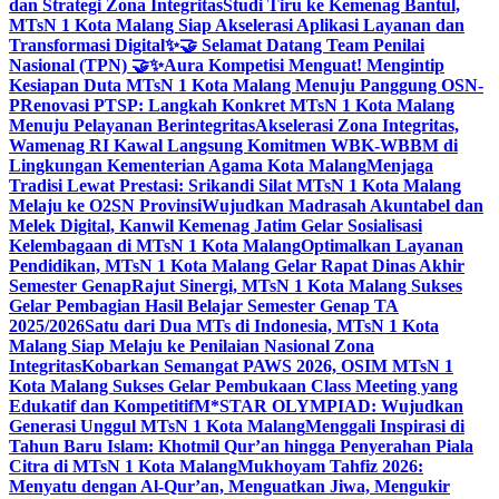
dan Strategi Zona Integritas
Studi Tiru ke Kemenag Bantul,
MTsN 1 Kota Malang Siap Akselerasi Aplikasi Layanan dan
Transformasi Digital
✨🤝 Selamat Datang Team Penilai
Nasional (TPN) 🤝✨
Aura Kompetisi Menguat! Mengintip
Kesiapan Duta MTsN 1 Kota Malang Menuju Panggung OSN-
P
Renovasi PTSP: Langkah Konkret MTsN 1 Kota Malang
Menuju Pelayanan Berintegritas
Akselerasi Zona Integritas,
Wamenag RI Kawal Langsung Komitmen WBK-WBBM di
Lingkungan Kementerian Agama Kota Malang
Menjaga
Tradisi Lewat Prestasi: Srikandi Silat MTsN 1 Kota Malang
Melaju ke O2SN Provinsi
Wujudkan Madrasah Akuntabel dan
Melek Digital, Kanwil Kemenag Jatim Gelar Sosialisasi
Kelembagaan di MTsN 1 Kota Malang
Optimalkan Layanan
Pendidikan, MTsN 1 Kota Malang Gelar Rapat Dinas Akhir
Semester Genap
Rajut Sinergi, MTsN 1 Kota Malang Sukses
Gelar Pembagian Hasil Belajar Semester Genap TA
2025/2026
Satu dari Dua MTs di Indonesia, MTsN 1 Kota
Malang Siap Melaju ke Penilaian Nasional Zona
Integritas
Kobarkan Semangat PAWS 2026, OSIM MTsN 1
Kota Malang Sukses Gelar Pembukaan Class Meeting yang
Edukatif dan Kompetitif
M*STAR OLYMPIAD: Wujudkan
Generasi Unggul MTsN 1 Kota Malang
Menggali Inspirasi di
Tahun Baru Islam: Khotmil Qur’an hingga Penyerahan Piala
Citra di MTsN 1 Kota Malang
Mukhoyam Tahfiz 2026:
Menyatu dengan Al-Qur’an, Menguatkan Jiwa, Mengukir