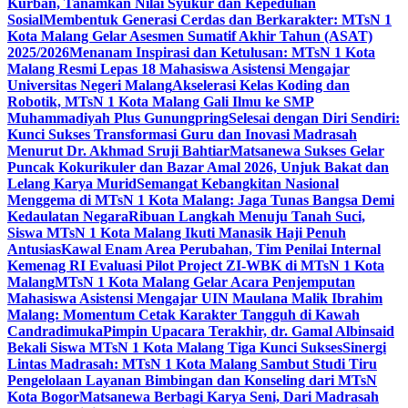
Kurban, Tanamkan Nilai Syukur dan Kepedulian
Sosial
Membentuk Generasi Cerdas dan Berkarakter: MTsN 1
Kota Malang Gelar Asesmen Sumatif Akhir Tahun (ASAT)
2025/2026
Menanam Inspirasi dan Ketulusan: MTsN 1 Kota
Malang Resmi Lepas 18 Mahasiswa Asistensi Mengajar
Universitas Negeri Malang
Akselerasi Kelas Koding dan
Robotik, MTsN 1 Kota Malang Gali Ilmu ke SMP
Muhammadiyah Plus Gunungpring
Selesai dengan Diri Sendiri:
Kunci Sukses Transformasi Guru dan Inovasi Madrasah
Menurut Dr. Akhmad Sruji Bahtiar
Matsanewa Sukses Gelar
Puncak Kokurikuler dan Bazar Amal 2026, Unjuk Bakat dan
Lelang Karya Murid
Semangat Kebangkitan Nasional
Menggema di MTsN 1 Kota Malang: Jaga Tunas Bangsa Demi
Kedaulatan Negara
Ribuan Langkah Menuju Tanah Suci,
Siswa MTsN 1 Kota Malang Ikuti Manasik Haji Penuh
Antusias
Kawal Enam Area Perubahan, Tim Penilai Internal
Kemenag RI Evaluasi Pilot Project ZI-WBK di MTsN 1 Kota
Malang
MTsN 1 Kota Malang Gelar Acara Penjemputan
Mahasiswa Asistensi Mengajar UIN Maulana Malik Ibrahim
Malang: Momentum Cetak Karakter Tangguh di Kawah
Candradimuka
Pimpin Upacara Terakhir, dr. Gamal Albinsaid
Bekali Siswa MTsN 1 Kota Malang Tiga Kunci Sukses
Sinergi
Lintas Madrasah: MTsN 1 Kota Malang Sambut Studi Tiru
Pengelolaan Layanan Bimbingan dan Konseling dari MTsN
Kota Bogor
Matsanewa Berbagi Karya Seni, Dari Madrasah