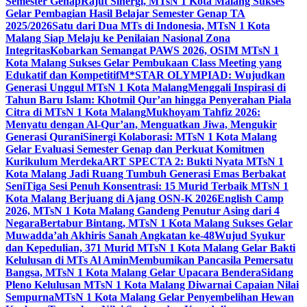
Semester Genap
Rajut Sinergi, MTsN 1 Kota Malang Sukses
Gelar Pembagian Hasil Belajar Semester Genap TA
2025/2026
Satu dari Dua MTs di Indonesia, MTsN 1 Kota
Malang Siap Melaju ke Penilaian Nasional Zona
Integritas
Kobarkan Semangat PAWS 2026, OSIM MTsN 1
Kota Malang Sukses Gelar Pembukaan Class Meeting yang
Edukatif dan Kompetitif
M*STAR OLYMPIAD: Wujudkan
Generasi Unggul MTsN 1 Kota Malang
Menggali Inspirasi di
Tahun Baru Islam: Khotmil Qur’an hingga Penyerahan Piala
Citra di MTsN 1 Kota Malang
Mukhoyam Tahfiz 2026:
Menyatu dengan Al-Qur’an, Menguatkan Jiwa, Mengukir
Generasi Qurani
Sinergi Kolaborasi: MTsN 1 Kota Malang
Gelar Evaluasi Semester Genap dan Perkuat Komitmen
Kurikulum Merdeka
ART SPECTA 2: Bukti Nyata MTsN 1
Kota Malang Jadi Ruang Tumbuh Generasi Emas Berbakat
Seni
Tiga Sesi Penuh Konsentrasi: 15 Murid Terbaik MTsN 1
Kota Malang Berjuang di Ajang OSN-K 2026
English Camp
2026, MTsN 1 Kota Malang Gandeng Penutur Asing dari 4
Negara
Bertabur Bintang, MTsN 1 Kota Malang Sukses Gelar
Muwadda’ah Akhiris Sanah Angkatan ke-48
Wujud Syukur
dan Kepedulian, 371 Murid MTsN 1 Kota Malang Gelar Bakti
Kelulusan di MTs Al Amin
Membumikan Pancasila Pemersatu
Bangsa, MTsN 1 Kota Malang Gelar Upacara Bendera
Sidang
Pleno Kelulusan MTsN 1 Kota Malang Diwarnai Capaian Nilai
Sempurna
MTsN 1 Kota Malang Gelar Penyembelihan Hewan