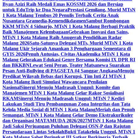
Byan Azizi Raih Medali Emas KOSSMI 2026 dan Bersiap
untuk EduTrip ke Dua Negara
Prestasi Gemilang, Murid MTsN
1 Kota Malang Tembus 20 Penulis Terbaik Cerita Anak
Nusantara Gramedia-Kemendikdasmen
Sambut Rombongan
KKM MTsN 4 Sidoarjo, MTsN 1 Kota Malang Berbagi Praktik
Baik Manajemen Kelembagaan
Gebrakan Inovasi dan Sains,
MTsN 1 Kota Malang Raih Anugerah Pendidikan Radar
Malang 2026
Satu-Satunya Delegasi MTs, Murid MTsN 1 Kota
Malang Ukir Sejarah Amankan 3 Penghargaan Sementara di
GYIS 2026
Penuh Antusias, Civitas Akademika MTsN 1 Kota
Malang Gelorakan Edukasi Genre Bersama Komisi IX DPR RI
dan BKKBN
Lewat Seni Peran, Teater Matsanewa Suarakan
Pesan Anti-Bullying di PAGSETA #4 Sanggar Angkasa
Menuju
Predikat Wilayah Bebas dari Korupsi, Tim Inti ZI MTsN 1
Kota Malang Ikuti Simulasi Wawancara Penilaian
Nasional
Sinergi Menuju Madrasah Unggul: Komite dan
Manajemen MTsN 1 Kota Malang Gelar Rakor Sosialisasi
RKAM
Sinergi Menuju Madrasah Unggul: MTsN 7 Kediri
Lakukan Studi Tiru Pembangunan Zona Integritas dan Tata
Kelola Media Sosial di MTsN 1 Kota Malang
Meriah dan Penuh
Semangat, MTsN 1 Kota Malang Gelar Demo Ekstrakurikuler
dan Organisasi MATAMUDA 2026/2027
MTsN 1 Kota Malang
Jadi Saksi Perjuangan Puluhan Delegasi OSN-P dan Rajutan
Persaudaraan Lintas Sekolah
Bukti Tatakelola Unggul, MTsN 1
Kota Malang Sabet Peringkat III Satker Berkinerja Terbaik