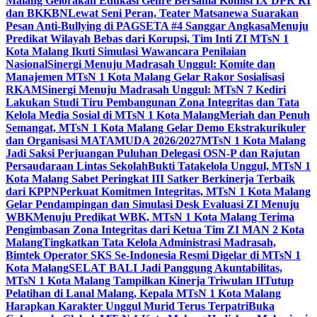
Malang Gelorakan Edukasi Genre Bersama Komisi IX DPR RI
dan BKKBN
Lewat Seni Peran, Teater Matsanewa Suarakan
Pesan Anti-Bullying di PAGSETA #4 Sanggar Angkasa
Menuju
Predikat Wilayah Bebas dari Korupsi, Tim Inti ZI MTsN 1
Kota Malang Ikuti Simulasi Wawancara Penilaian
Nasional
Sinergi Menuju Madrasah Unggul: Komite dan
Manajemen MTsN 1 Kota Malang Gelar Rakor Sosialisasi
RKAM
Sinergi Menuju Madrasah Unggul: MTsN 7 Kediri
Lakukan Studi Tiru Pembangunan Zona Integritas dan Tata
Kelola Media Sosial di MTsN 1 Kota Malang
Meriah dan Penuh
Semangat, MTsN 1 Kota Malang Gelar Demo Ekstrakurikuler
dan Organisasi MATAMUDA 2026/2027
MTsN 1 Kota Malang
Jadi Saksi Perjuangan Puluhan Delegasi OSN-P dan Rajutan
Persaudaraan Lintas Sekolah
Bukti Tatakelola Unggul, MTsN 1
Kota Malang Sabet Peringkat III Satker Berkinerja Terbaik
dari KPPN
Perkuat Komitmen Integritas, MTsN 1 Kota Malang
Gelar Pendampingan dan Simulasi Desk Evaluasi ZI Menuju
WBK
Menuju Predikat WBK, MTsN 1 Kota Malang Terima
Pengimbasan Zona Integritas dari Ketua Tim ZI MAN 2 Kota
Malang
Tingkatkan Tata Kelola Administrasi Madrasah,
Bimtek Operator SKS Se-Indonesia Resmi Digelar di MTsN 1
Kota Malang
SELAT BALI Jadi Panggung Akuntabilitas,
MTsN 1 Kota Malang Tampilkan Kinerja Triwulan II
Tutup
Pelatihan di Lanal Malang, Kepala MTsN 1 Kota Malang
Harapkan Karakter Unggul Murid Terus Terpatri
Buka