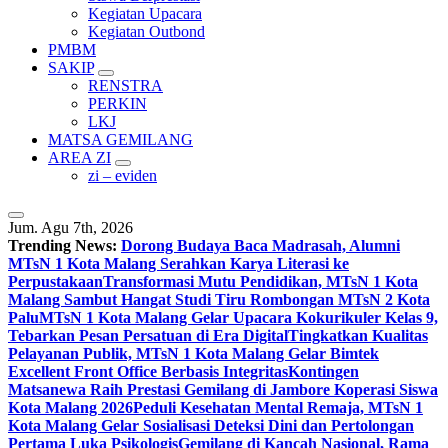
Kegiatan Upacara
Kegiatan Outbond
PMBM
SAKIP
RENSTRA
PERKIN
LKJ
MATSA GEMILANG
AREA ZI
zi – eviden
Jum. Agu 7th, 2026
Trending News:
Dorong Budaya Baca Madrasah, Alumni
MTsN 1 Kota Malang Serahkan Karya Literasi ke
Perpustakaan
Transformasi Mutu Pendidikan, MTsN 1 Kota
Malang Sambut Hangat Studi Tiru Rombongan MTsN 2 Kota
Palu
MTsN 1 Kota Malang Gelar Upacara Kokurikuler Kelas 9,
Tebarkan Pesan Persatuan di Era Digital
Tingkatkan Kualitas
Pelayanan Publik, MTsN 1 Kota Malang Gelar Bimtek
Excellent Front Office Berbasis Integritas
Kontingen
Matsanewa Raih Prestasi Gemilang di Jambore Koperasi Siswa
Kota Malang 2026
Peduli Kesehatan Mental Remaja, MTsN 1
Kota Malang Gelar Sosialisasi Deteksi Dini dan Pertolongan
Pertama Luka Psikologis
Gemilang di Kancah Nasional, Rama