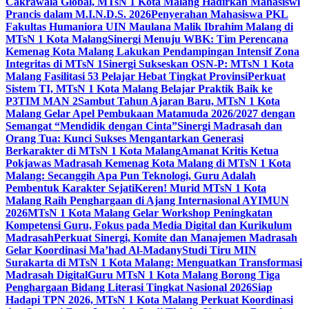
Cakrawala Global, MTsN 1 Kota Malang Hadirkan Mahasiswi
Prancis dalam M.I.N.D.S. 2026
Penyerahan Mahasiswa PKL
Fakultas Humaniora UIN Maulana Malik Ibrahim Malang di
MTsN 1 Kota Malang
Sinergi Menuju WBK: Tim Perencana
Kemenag Kota Malang Lakukan Pendampingan Intensif Zona
Integritas di MTsN 1
Sinergi Sukseskan OSN-P: MTsN 1 Kota
Malang Fasilitasi 53 Pelajar Hebat Tingkat Provinsi
Perkuat
Sistem TI, MTsN 1 Kota Malang Belajar Praktik Baik ke
P3TIM MAN 2
Sambut Tahun Ajaran Baru, MTsN 1 Kota
Malang Gelar Apel Pembukaan Matamuda 2026/2027 dengan
Semangat “Mendidik dengan Cinta”
Sinergi Madrasah dan
Orang Tua: Kunci Sukses Mengantarkan Generasi
Berkarakter di MTsN 1 Kota Malang
Amanat Kritis Ketua
Pokjawas Madrasah Kemenag Kota Malang di MTsN 1 Kota
Malang: Secanggih Apa Pun Teknologi, Guru Adalah
Pembentuk Karakter Sejati
Keren! Murid MTsN 1 Kota
Malang Raih Penghargaan di Ajang Internasional AYIMUN
2026
MTsN 1 Kota Malang Gelar Workshop Peningkatan
Kompetensi Guru, Fokus pada Media Digital dan Kurikulum
Madrasah
Perkuat Sinergi, Komite dan Manajemen Madrasah
Gelar Koordinasi Ma’had Al-Madany
Studi Tiru MIN
Surakarta di MTsN 1 Kota Malang: Menguatkan Transformasi
Madrasah Digital
Guru MTsN 1 Kota Malang Borong Tiga
Penghargaan Bidang Literasi Tingkat Nasional 2026
Siap
Hadapi TPN 2026, MTsN 1 Kota Malang Perkuat Koordinasi