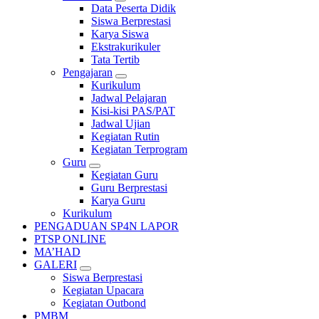
Data Peserta Didik
Siswa Berprestasi
Karya Siswa
Ekstrakurikuler
Tata Tertib
Pengajaran
Kurikulum
Jadwal Pelajaran
Kisi-kisi PAS/PAT
Jadwal Ujian
Kegiatan Rutin
Kegiatan Terprogram
Guru
Kegiatan Guru
Guru Berprestasi
Karya Guru
Kurikulum
PENGADUAN SP4N LAPOR
PTSP ONLINE
MA’HAD
GALERI
Siswa Berprestasi
Kegiatan Upacara
Kegiatan Outbond
PMBM