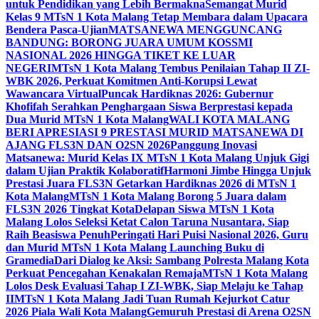
untuk Pendidikan yang Lebih Bermakna
Semangat Murid
Kelas 9 MTsN 1 Kota Malang Tetap Membara dalam Upacara
Bendera Pasca-Ujian
MATSANEWA MENGGUNCANG
BANDUNG: BORONG JUARA UMUM KOSSMI
NASIONAL 2026 HINGGA TIKET KE LUAR
NEGERI
MTsN 1 Kota Malang Tembus Penilaian Tahap II ZI-
WBK 2026, Perkuat Komitmen Anti-Korupsi Lewat
Wawancara Virtual
Puncak Hardiknas 2026: Gubernur
Khofifah Serahkan Penghargaan Siswa Berprestasi kepada
Dua Murid MTsN 1 Kota Malang
WALI KOTA MALANG
BERI APRESIASI 9 PRESTASI MURID MATSANEWA DI
AJANG FLS3N DAN O2SN 2026
Panggung Inovasi
Matsanewa: Murid Kelas IX MTsN 1 Kota Malang Unjuk Gigi
dalam Ujian Praktik Kolaboratif
Harmoni Jimbe Hingga Unjuk
Prestasi Juara FLS3N Getarkan Hardiknas 2026 di MTsN 1
Kota Malang
MTsN 1 Kota Malang Borong 5 Juara dalam
FLS3N 2026 Tingkat Kota
Delapan Siswa MTsN 1 Kota
Malang Lolos Seleksi Ketat Calon Taruna Nusantara, Siap
Raih Beasiswa Penuh
Peringati Hari Puisi Nasional 2026, Guru
dan Murid MTsN 1 Kota Malang Launching Buku di
Gramedia
Dari Dialog ke Aksi: Sambang Polresta Malang Kota
Perkuat Pencegahan Kenakalan Remaja
MTsN 1 Kota Malang
Lolos Desk Evaluasi Tahap I ZI-WBK, Siap Melaju ke Tahap
II
MTsN 1 Kota Malang Jadi Tuan Rumah Kejurkot Catur
2026 Piala Wali Kota Malang
Gemuruh Prestasi di Arena O2SN