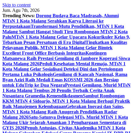
Skip to content
Jum. Agu 7th, 2026
Trending News:
Dorong Budaya Baca Madrasah, Alumni
MTsN 1 Kota Malang Serahkan Karya Literasi ke
Perpustakaan
Transformasi Mutu Pendidikan, MTsN 1 Kota
Malang Sambut Hangat Studi Tiru Rombongan MTsN 2 Kota
Palu
MTsN 1 Kota Malang Gelar Upacara Kokurikuler Kelas 9,
Tebarkan Pesan Persatuan di Era Digital
Tingkatkan Kualitas
Pelayanan Publik, MTsN 1 Kota Malang Gelar Bimtek
Excellent Front Office Berbasis Integritas
Kontingen
Matsanewa Raih Prestasi Gemilang di Jambore Koperasi Siswa
Kota Malang 2026
Peduli Kesehatan Mental Remaja, MTsN 1
Kota Malang Gelar Sosialisasi Deteksi Dini dan Pertolongan
Pertama Luka Psikologis
Gemilang di Kancah Nasional, Rama
Byan Azizi Raih Medali Emas KOSSMI 2026 dan Bersiap
untuk EduTrip ke Dua Negara
Prestasi Gemilang, Murid MTsN
1 Kota Malang Tembus 20 Penulis Terbaik Cerita Anak
Nusantara Gramedia-Kemendikdasmen
Sambut Rombongan
KKM MTsN 4 Sidoarjo, MTsN 1 Kota Malang Berbagi Praktik
Baik Manajemen Kelembagaan
Gebrakan Inovasi dan Sains,
MTsN 1 Kota Malang Raih Anugerah Pendidikan Radar
Malang 2026
Satu-Satunya Delegasi MTs, Murid MTsN 1 Kota
Malang Ukir Sejarah Amankan 3 Penghargaan Sementara di
GYIS 2026
Penuh Antusias, Civitas Akademika MTsN 1 Kota