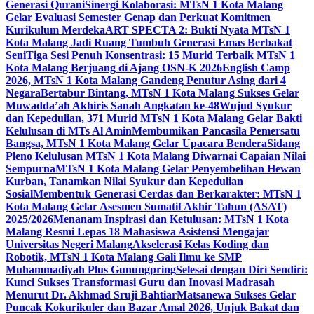
Generasi Qurani
Sinergi Kolaborasi: MTsN 1 Kota Malang
Gelar Evaluasi Semester Genap dan Perkuat Komitmen
Kurikulum Merdeka
ART SPECTA 2: Bukti Nyata MTsN 1
Kota Malang Jadi Ruang Tumbuh Generasi Emas Berbakat
Seni
Tiga Sesi Penuh Konsentrasi: 15 Murid Terbaik MTsN 1
Kota Malang Berjuang di Ajang OSN-K 2026
English Camp
2026, MTsN 1 Kota Malang Gandeng Penutur Asing dari 4
Negara
Bertabur Bintang, MTsN 1 Kota Malang Sukses Gelar
Muwadda’ah Akhiris Sanah Angkatan ke-48
Wujud Syukur
dan Kepedulian, 371 Murid MTsN 1 Kota Malang Gelar Bakti
Kelulusan di MTs Al Amin
Membumikan Pancasila Pemersatu
Bangsa, MTsN 1 Kota Malang Gelar Upacara Bendera
Sidang
Pleno Kelulusan MTsN 1 Kota Malang Diwarnai Capaian Nilai
Sempurna
MTsN 1 Kota Malang Gelar Penyembelihan Hewan
Kurban, Tanamkan Nilai Syukur dan Kepedulian
Sosial
Membentuk Generasi Cerdas dan Berkarakter: MTsN 1
Kota Malang Gelar Asesmen Sumatif Akhir Tahun (ASAT)
2025/2026
Menanam Inspirasi dan Ketulusan: MTsN 1 Kota
Malang Resmi Lepas 18 Mahasiswa Asistensi Mengajar
Universitas Negeri Malang
Akselerasi Kelas Koding dan
Robotik, MTsN 1 Kota Malang Gali Ilmu ke SMP
Muhammadiyah Plus Gunungpring
Selesai dengan Diri Sendiri:
Kunci Sukses Transformasi Guru dan Inovasi Madrasah
Menurut Dr. Akhmad Sruji Bahtiar
Matsanewa Sukses Gelar
Puncak Kokurikuler dan Bazar Amal 2026, Unjuk Bakat dan