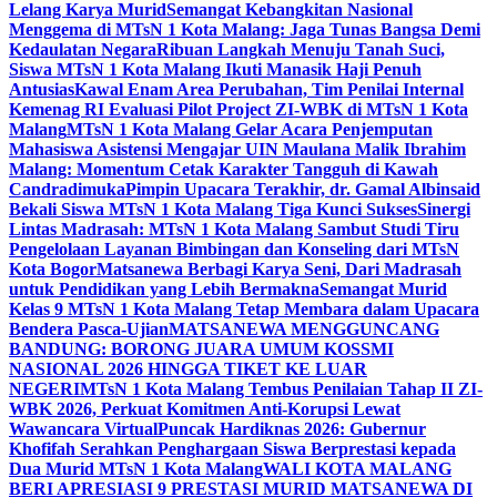
Lelang Karya Murid
Semangat Kebangkitan Nasional
Menggema di MTsN 1 Kota Malang: Jaga Tunas Bangsa Demi
Kedaulatan Negara
Ribuan Langkah Menuju Tanah Suci,
Siswa MTsN 1 Kota Malang Ikuti Manasik Haji Penuh
Antusias
Kawal Enam Area Perubahan, Tim Penilai Internal
Kemenag RI Evaluasi Pilot Project ZI-WBK di MTsN 1 Kota
Malang
MTsN 1 Kota Malang Gelar Acara Penjemputan
Mahasiswa Asistensi Mengajar UIN Maulana Malik Ibrahim
Malang: Momentum Cetak Karakter Tangguh di Kawah
Candradimuka
Pimpin Upacara Terakhir, dr. Gamal Albinsaid
Bekali Siswa MTsN 1 Kota Malang Tiga Kunci Sukses
Sinergi
Lintas Madrasah: MTsN 1 Kota Malang Sambut Studi Tiru
Pengelolaan Layanan Bimbingan dan Konseling dari MTsN
Kota Bogor
Matsanewa Berbagi Karya Seni, Dari Madrasah
untuk Pendidikan yang Lebih Bermakna
Semangat Murid
Kelas 9 MTsN 1 Kota Malang Tetap Membara dalam Upacara
Bendera Pasca-Ujian
MATSANEWA MENGGUNCANG
BANDUNG: BORONG JUARA UMUM KOSSMI
NASIONAL 2026 HINGGA TIKET KE LUAR
NEGERI
MTsN 1 Kota Malang Tembus Penilaian Tahap II ZI-
WBK 2026, Perkuat Komitmen Anti-Korupsi Lewat
Wawancara Virtual
Puncak Hardiknas 2026: Gubernur
Khofifah Serahkan Penghargaan Siswa Berprestasi kepada
Dua Murid MTsN 1 Kota Malang
WALI KOTA MALANG
BERI APRESIASI 9 PRESTASI MURID MATSANEWA DI