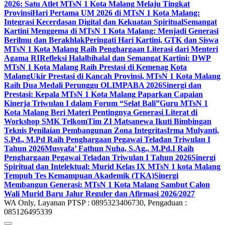
2026: Satu Atlet MTsN 1 Kota Malang Melaju Tingkat
Provinsi
Hari Pertama UM 2026 di MTsN 1 Kota Malang:
Integrasi Kecerdasan Digital dan Kekuatan Spiritual
Semangat
Kartini Menggema di MTsN 1 Kota Malang: Menjadi Generasi
Berilmu dan Berakhlak
Peringati Hari Kartini, GTK dan Siswa
MTsN 1 Kota Malang Raih Penghargaan Literasi dari Menteri
Agama RI
Refleksi Halalbihalal dan Semangat Kartini: DWP
MTsN 1 Kota Malang Raih Prestasi di Kemenag Kota
Malang
Ukir Prestasi di Kancah Provinsi, MTsN 1 Kota Malang
Raih Dua Medali Perunggu OLIMPABA 2026
Sinergi dan
Prestasi: Kepala MTsN 1 Kota Malang Paparkan Capaian
Kinerja Triwulan I dalam Forum “Selat Bali”
Guru MTsN 1
Kota Malang Beri Materi Pentingnya Generasi Literat di
Workshop SMK Telkom
Tim ZI Matsanewa Ikuti Bimbingan
Teknis Penilaian Pembangunan Zona Integritas
Irma Mulyanti,
S.Pd., M.Pd Raih Penghargaan Pegawai Teladan Triwulan I
Tahun 2026
Musyafa’ Fathun Nuha, S.Ag., M.Pd.I Raih
Penghargaan Pegawai Teladan Triwulan I Tahun 2026
Sinergi
Spiritual dan Intelektual: Murid Kelas IX MTsN 1 kota Malang
Tempuh Tes Kemampuan Akademik (TKA)
Sinergi
Membangun Generasi: MTsN 1 Kota Malang Sambut Calon
Wali Murid Baru Jalur Reguler dan Afirmasi 2026/2027
WA Only, Layanan PTSP : 0895323406730, Pengaduan :
085126495339