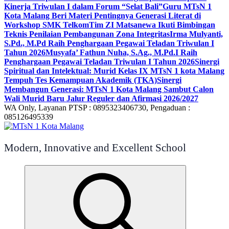
Kinerja Triwulan I dalam Forum “Selat Bali”
Guru MTsN 1
Kota Malang Beri Materi Pentingnya Generasi Literat di
Workshop SMK Telkom
Tim ZI Matsanewa Ikuti Bimbingan
Teknis Penilaian Pembangunan Zona Integritas
Irma Mulyanti,
S.Pd., M.Pd Raih Penghargaan Pegawai Teladan Triwulan I
Tahun 2026
Musyafa’ Fathun Nuha, S.Ag., M.Pd.I Raih
Penghargaan Pegawai Teladan Triwulan I Tahun 2026
Sinergi
Spiritual dan Intelektual: Murid Kelas IX MTsN 1 kota Malang
Tempuh Tes Kemampuan Akademik (TKA)
Sinergi
Membangun Generasi: MTsN 1 Kota Malang Sambut Calon
Wali Murid Baru Jalur Reguler dan Afirmasi 2026/2027
WA Only, Layanan PTSP : 0895323406730, Pengaduan :
085126495339
Modern, Innovative and Excellent School