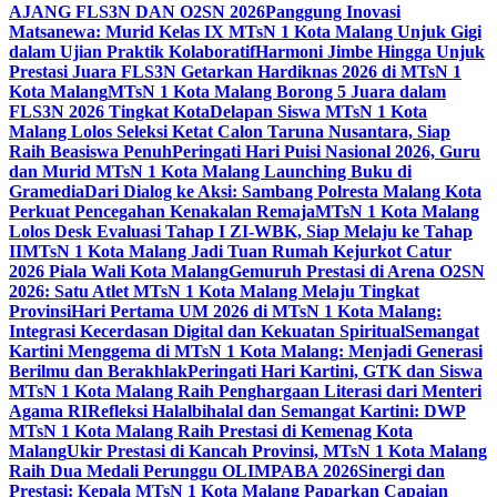
AJANG FLS3N DAN O2SN 2026
Panggung Inovasi
Matsanewa: Murid Kelas IX MTsN 1 Kota Malang Unjuk Gigi
dalam Ujian Praktik Kolaboratif
Harmoni Jimbe Hingga Unjuk
Prestasi Juara FLS3N Getarkan Hardiknas 2026 di MTsN 1
Kota Malang
MTsN 1 Kota Malang Borong 5 Juara dalam
FLS3N 2026 Tingkat Kota
Delapan Siswa MTsN 1 Kota
Malang Lolos Seleksi Ketat Calon Taruna Nusantara, Siap
Raih Beasiswa Penuh
Peringati Hari Puisi Nasional 2026, Guru
dan Murid MTsN 1 Kota Malang Launching Buku di
Gramedia
Dari Dialog ke Aksi: Sambang Polresta Malang Kota
Perkuat Pencegahan Kenakalan Remaja
MTsN 1 Kota Malang
Lolos Desk Evaluasi Tahap I ZI-WBK, Siap Melaju ke Tahap
II
MTsN 1 Kota Malang Jadi Tuan Rumah Kejurkot Catur
2026 Piala Wali Kota Malang
Gemuruh Prestasi di Arena O2SN
2026: Satu Atlet MTsN 1 Kota Malang Melaju Tingkat
Provinsi
Hari Pertama UM 2026 di MTsN 1 Kota Malang:
Integrasi Kecerdasan Digital dan Kekuatan Spiritual
Semangat
Kartini Menggema di MTsN 1 Kota Malang: Menjadi Generasi
Berilmu dan Berakhlak
Peringati Hari Kartini, GTK dan Siswa
MTsN 1 Kota Malang Raih Penghargaan Literasi dari Menteri
Agama RI
Refleksi Halalbihalal dan Semangat Kartini: DWP
MTsN 1 Kota Malang Raih Prestasi di Kemenag Kota
Malang
Ukir Prestasi di Kancah Provinsi, MTsN 1 Kota Malang
Raih Dua Medali Perunggu OLIMPABA 2026
Sinergi dan
Prestasi: Kepala MTsN 1 Kota Malang Paparkan Capaian