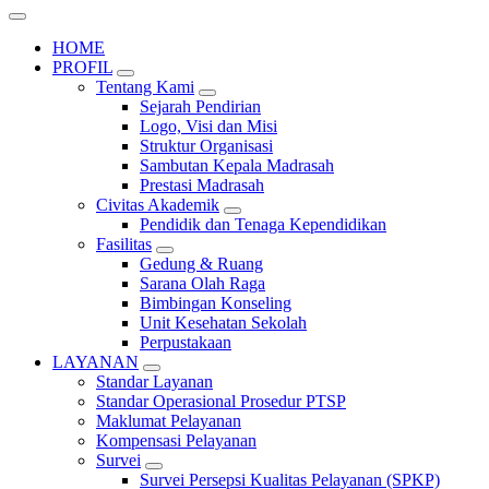
HOME
PROFIL
Tentang Kami
Sejarah Pendirian
Logo, Visi dan Misi
Struktur Organisasi
Sambutan Kepala Madrasah
Prestasi Madrasah
Civitas Akademik
Pendidik dan Tenaga Kependidikan
Fasilitas
Gedung & Ruang
Sarana Olah Raga
Bimbingan Konseling
Unit Kesehatan Sekolah
Perpustakaan
LAYANAN
Standar Layanan
Standar Operasional Prosedur PTSP
Maklumat Pelayanan
Kompensasi Pelayanan
Survei
Survei Persepsi Kualitas Pelayanan (SPKP)