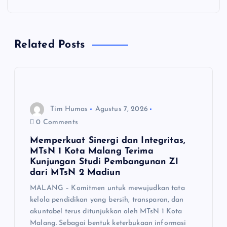
g
a
Related Posts
s
i
p
Tim Humas
Agustus 7, 2026
o
0 Comments
Memperkuat Sinergi dan Integritas,
s
MTsN 1 Kota Malang Terima
Kunjungan Studi Pembangunan ZI
dari MTsN 2 Madiun
MALANG – Komitmen untuk mewujudkan tata
kelola pendidikan yang bersih, transparan, dan
akuntabel terus ditunjukkan oleh MTsN 1 Kota
Malang. Sebagai bentuk keterbukaan informasi