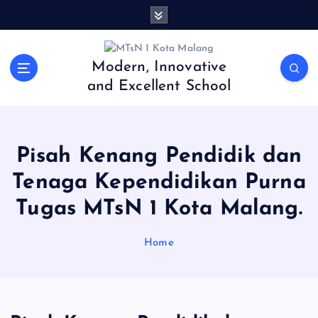
S
k
i
p
Modern, Innovative
t
and Excellent School
o
c
o
n
Pisah Kenang Pendidik dan
t
e
Tenaga Kependidikan Purna
n
Tugas MTsN 1 Kota Malang.
t
Home