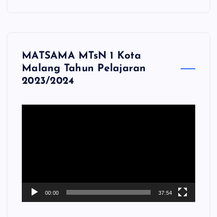
MATSAMA MTsN 1 Kota
Malang Tahun Pelajaran
2023/2024
P
e
m
u
t
a
r
V
00:00
37:54
i
d