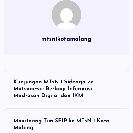
mtsn1kotamalang
N
Kunjungan MTsN 1 Sidoarjo ke
a
Matsanewa: Berbagi Informasi
Madrasah Digital dan IKM
v
i
Monitoring Tim SPIP ke MTsN 1 Kota
Malang