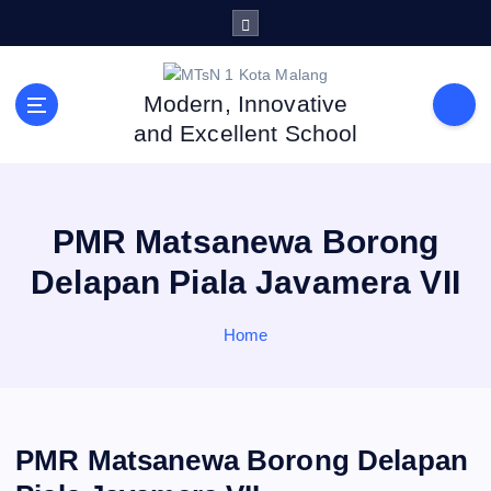
S
k
i
p
Modern, Innovative
t
and Excellent School
o
c
o
n
PMR Matsanewa Borong
t
e
Delapan Piala Javamera VII
n
t
Home
PMR Matsanewa Borong Delapan