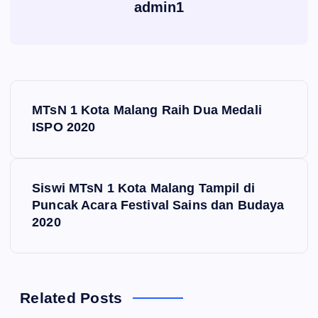
admin1
N
MTsN 1 Kota Malang Raih Dua Medali
a
ISPO 2020
v
Siswi MTsN 1 Kota Malang Tampil di
i
Puncak Acara Festival Sains dan Budaya
2020
g
a
s
Related Posts