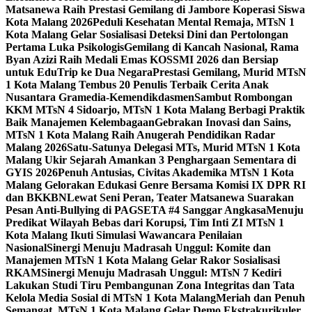
Matsanewa Raih Prestasi Gemilang di Jambore Koperasi Siswa
Kota Malang 2026
Peduli Kesehatan Mental Remaja, MTsN 1
Kota Malang Gelar Sosialisasi Deteksi Dini dan Pertolongan
Pertama Luka Psikologis
Gemilang di Kancah Nasional, Rama
Byan Azizi Raih Medali Emas KOSSMI 2026 dan Bersiap
untuk EduTrip ke Dua Negara
Prestasi Gemilang, Murid MTsN
1 Kota Malang Tembus 20 Penulis Terbaik Cerita Anak
Nusantara Gramedia-Kemendikdasmen
Sambut Rombongan
KKM MTsN 4 Sidoarjo, MTsN 1 Kota Malang Berbagi Praktik
Baik Manajemen Kelembagaan
Gebrakan Inovasi dan Sains,
MTsN 1 Kota Malang Raih Anugerah Pendidikan Radar
Malang 2026
Satu-Satunya Delegasi MTs, Murid MTsN 1 Kota
Malang Ukir Sejarah Amankan 3 Penghargaan Sementara di
GYIS 2026
Penuh Antusias, Civitas Akademika MTsN 1 Kota
Malang Gelorakan Edukasi Genre Bersama Komisi IX DPR RI
dan BKKBN
Lewat Seni Peran, Teater Matsanewa Suarakan
Pesan Anti-Bullying di PAGSETA #4 Sanggar Angkasa
Menuju
Predikat Wilayah Bebas dari Korupsi, Tim Inti ZI MTsN 1
Kota Malang Ikuti Simulasi Wawancara Penilaian
Nasional
Sinergi Menuju Madrasah Unggul: Komite dan
Manajemen MTsN 1 Kota Malang Gelar Rakor Sosialisasi
RKAM
Sinergi Menuju Madrasah Unggul: MTsN 7 Kediri
Lakukan Studi Tiru Pembangunan Zona Integritas dan Tata
Kelola Media Sosial di MTsN 1 Kota Malang
Meriah dan Penuh
Semangat, MTsN 1 Kota Malang Gelar Demo Ekstrakurikuler