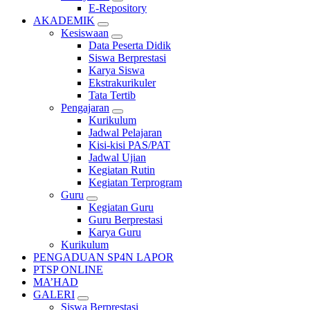
E-Repository
AKADEMIK
Kesiswaan
Data Peserta Didik
Siswa Berprestasi
Karya Siswa
Ekstrakurikuler
Tata Tertib
Pengajaran
Kurikulum
Jadwal Pelajaran
Kisi-kisi PAS/PAT
Jadwal Ujian
Kegiatan Rutin
Kegiatan Terprogram
Guru
Kegiatan Guru
Guru Berprestasi
Karya Guru
Kurikulum
PENGADUAN SP4N LAPOR
PTSP ONLINE
MA’HAD
GALERI
Siswa Berprestasi