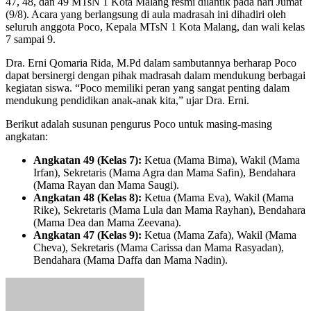
47, 48, dan 49 MTsN 1 Kota Malang resmi dilantik pada hari Jumat
(9/8). Acara yang berlangsung di aula madrasah ini dihadiri oleh
seluruh anggota Poco, Kepala MTsN 1 Kota Malang, dan wali kelas
7 sampai 9.
Dra. Erni Qomaria Rida, M.Pd dalam sambutannya berharap Poco
dapat bersinergi dengan pihak madrasah dalam mendukung berbagai
kegiatan siswa. “Poco memiliki peran yang sangat penting dalam
mendukung pendidikan anak-anak kita,” ujar Dra. Erni.
Berikut adalah susunan pengurus Poco untuk masing-masing
angkatan:
Angkatan 49 (Kelas 7):
Ketua (Mama Bima), Wakil (Mama
Irfan), Sekretaris (Mama Agra dan Mama Safin), Bendahara
(Mama Rayan dan Mama Saugi).
Angkatan 48 (Kelas 8):
Ketua (Mama Eva), Wakil (Mama
Rike), Sekretaris (Mama Lula dan Mama Rayhan), Bendahara
(Mama Dea dan Mama Zeevana).
Angkatan 47 (Kelas 9):
Ketua (Mama Zafa), Wakil (Mama
Cheva), Sekretaris (Mama Carissa dan Mama Rasyadan),
Bendahara (Mama Daffa dan Mama Nadin).