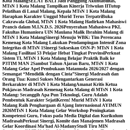
Kota Malang
SELAT BALI Jadi Panggung Akuntabilitas,
MTsN 1 Kota Malang Tampilkan Kinerja Triwulan II
Tutup
Pelatihan di Lanal Malang, Kepala MTsN 1 Kota Malang
Harapkan Karakter Unggul Murid Terus Terpatri
Buka
Cakrawala Global, MTsN 1 Kota Malang Hadirkan Mahasiswi
Prancis dalam M.I.N.D.S. 2026
Penyerahan Mahasiswa PKL
Fakultas Humaniora UIN Maulana Malik Ibrahim Malang di
MTsN 1 Kota Malang
Sinergi Menuju WBK: Tim Perencana
Kemenag Kota Malang Lakukan Pendampingan Intensif Zona
Integritas di MTsN 1
Sinergi Sukseskan OSN-P: MTsN 1 Kota
Malang Fasilitasi 53 Pelajar Hebat Tingkat Provinsi
Perkuat
Sistem TI, MTsN 1 Kota Malang Belajar Praktik Baik ke
P3TIM MAN 2
Sambut Tahun Ajaran Baru, MTsN 1 Kota
Malang Gelar Apel Pembukaan Matamuda 2026/2027 dengan
Semangat “Mendidik dengan Cinta”
Sinergi Madrasah dan
Orang Tua: Kunci Sukses Mengantarkan Generasi
Berkarakter di MTsN 1 Kota Malang
Amanat Kritis Ketua
Pokjawas Madrasah Kemenag Kota Malang di MTsN 1 Kota
Malang: Secanggih Apa Pun Teknologi, Guru Adalah
Pembentuk Karakter Sejati
Keren! Murid MTsN 1 Kota
Malang Raih Penghargaan di Ajang Internasional AYIMUN
2026
MTsN 1 Kota Malang Gelar Workshop Peningkatan
Kompetensi Guru, Fokus pada Media Digital dan Kurikulum
Madrasah
Perkuat Sinergi, Komite dan Manajemen Madrasah
Gelar Koordinasi Ma’had Al-Madany
Studi Tiru MIN