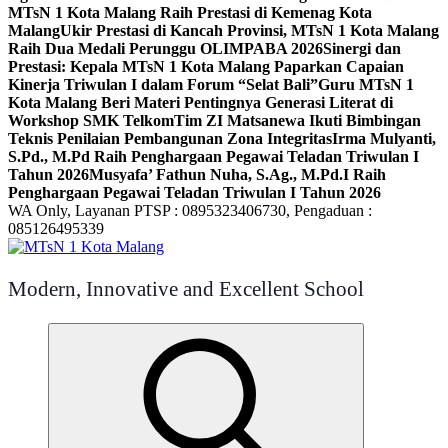
MTsN 1 Kota Malang Raih Prestasi di Kemenag Kota
Malang
Ukir Prestasi di Kancah Provinsi, MTsN 1 Kota Malang
Raih Dua Medali Perunggu OLIMPABA 2026
Sinergi dan
Prestasi: Kepala MTsN 1 Kota Malang Paparkan Capaian
Kinerja Triwulan I dalam Forum “Selat Bali”
Guru MTsN 1
Kota Malang Beri Materi Pentingnya Generasi Literat di
Workshop SMK Telkom
Tim ZI Matsanewa Ikuti Bimbingan
Teknis Penilaian Pembangunan Zona Integritas
Irma Mulyanti,
S.Pd., M.Pd Raih Penghargaan Pegawai Teladan Triwulan I
Tahun 2026
Musyafa’ Fathun Nuha, S.Ag., M.Pd.I Raih
Penghargaan Pegawai Teladan Triwulan I Tahun 2026
WA Only, Layanan PTSP : 0895323406730, Pengaduan :
085126495339
Modern, Innovative and Excellent School