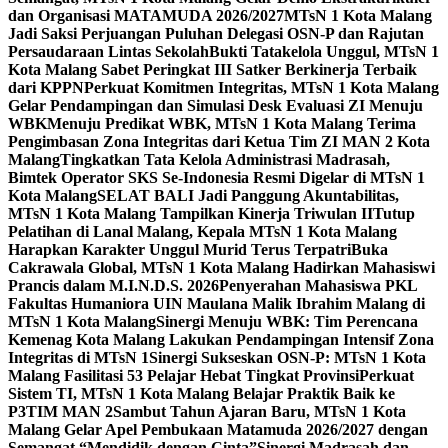
dan Organisasi MATAMUDA 2026/2027
MTsN 1 Kota Malang
Jadi Saksi Perjuangan Puluhan Delegasi OSN-P dan Rajutan
Persaudaraan Lintas Sekolah
Bukti Tatakelola Unggul, MTsN 1
Kota Malang Sabet Peringkat III Satker Berkinerja Terbaik
dari KPPN
Perkuat Komitmen Integritas, MTsN 1 Kota Malang
Gelar Pendampingan dan Simulasi Desk Evaluasi ZI Menuju
WBK
Menuju Predikat WBK, MTsN 1 Kota Malang Terima
Pengimbasan Zona Integritas dari Ketua Tim ZI MAN 2 Kota
Malang
Tingkatkan Tata Kelola Administrasi Madrasah,
Bimtek Operator SKS Se-Indonesia Resmi Digelar di MTsN 1
Kota Malang
SELAT BALI Jadi Panggung Akuntabilitas,
MTsN 1 Kota Malang Tampilkan Kinerja Triwulan II
Tutup
Pelatihan di Lanal Malang, Kepala MTsN 1 Kota Malang
Harapkan Karakter Unggul Murid Terus Terpatri
Buka
Cakrawala Global, MTsN 1 Kota Malang Hadirkan Mahasiswi
Prancis dalam M.I.N.D.S. 2026
Penyerahan Mahasiswa PKL
Fakultas Humaniora UIN Maulana Malik Ibrahim Malang di
MTsN 1 Kota Malang
Sinergi Menuju WBK: Tim Perencana
Kemenag Kota Malang Lakukan Pendampingan Intensif Zona
Integritas di MTsN 1
Sinergi Sukseskan OSN-P: MTsN 1 Kota
Malang Fasilitasi 53 Pelajar Hebat Tingkat Provinsi
Perkuat
Sistem TI, MTsN 1 Kota Malang Belajar Praktik Baik ke
P3TIM MAN 2
Sambut Tahun Ajaran Baru, MTsN 1 Kota
Malang Gelar Apel Pembukaan Matamuda 2026/2027 dengan
Semangat “Mendidik dengan Cinta”
Sinergi Madrasah dan