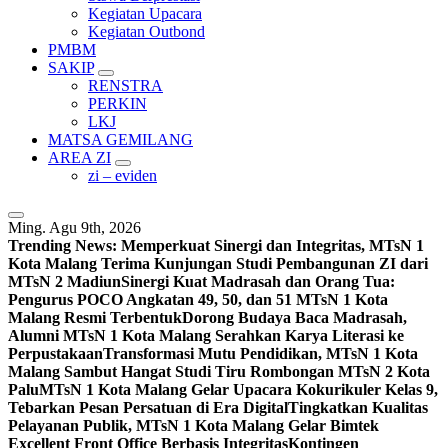
Kegiatan Upacara
Kegiatan Outbond
PMBM
SAKIP
RENSTRA
PERKIN
LKJ
MATSA GEMILANG
AREA ZI
zi – eviden
Ming. Agu 9th, 2026
Trending News:
Memperkuat Sinergi dan Integritas, MTsN 1
Kota Malang Terima Kunjungan Studi Pembangunan ZI dari
MTsN 2 Madiun
Sinergi Kuat Madrasah dan Orang Tua:
Pengurus POCO Angkatan 49, 50, dan 51 MTsN 1 Kota
Malang Resmi Terbentuk
Dorong Budaya Baca Madrasah,
Alumni MTsN 1 Kota Malang Serahkan Karya Literasi ke
Perpustakaan
Transformasi Mutu Pendidikan, MTsN 1 Kota
Malang Sambut Hangat Studi Tiru Rombongan MTsN 2 Kota
Palu
MTsN 1 Kota Malang Gelar Upacara Kokurikuler Kelas 9,
Tebarkan Pesan Persatuan di Era Digital
Tingkatkan Kualitas
Pelayanan Publik, MTsN 1 Kota Malang Gelar Bimtek
Excellent Front Office Berbasis Integritas
Kontingen