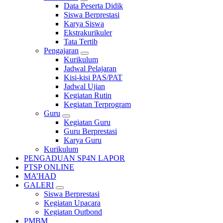
Data Peserta Didik
Siswa Berprestasi
Karya Siswa
Ekstrakurikuler
Tata Tertib
Pengajaran
Kurikulum
Jadwal Pelajaran
Kisi-kisi PAS/PAT
Jadwal Ujian
Kegiatan Rutin
Kegiatan Terprogram
Guru
Kegiatan Guru
Guru Berprestasi
Karya Guru
Kurikulum
PENGADUAN SP4N LAPOR
PTSP ONLINE
MA’HAD
GALERI
Siswa Berprestasi
Kegiatan Upacara
Kegiatan Outbond
PMBM