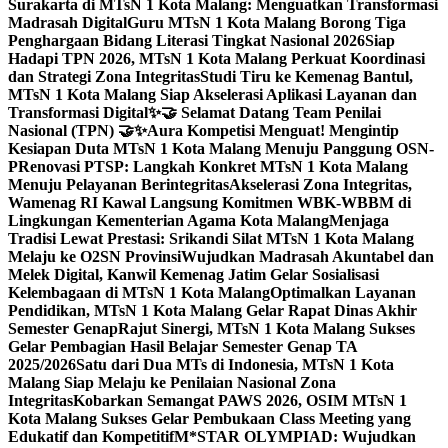
Surakarta di MTsN 1 Kota Malang: Menguatkan Transformasi
Madrasah Digital
Guru MTsN 1 Kota Malang Borong Tiga
Penghargaan Bidang Literasi Tingkat Nasional 2026
Siap
Hadapi TPN 2026, MTsN 1 Kota Malang Perkuat Koordinasi
dan Strategi Zona Integritas
Studi Tiru ke Kemenag Bantul,
MTsN 1 Kota Malang Siap Akselerasi Aplikasi Layanan dan
Transformasi Digital
✨🤝 Selamat Datang Team Penilai
Nasional (TPN) 🤝✨
Aura Kompetisi Menguat! Mengintip
Kesiapan Duta MTsN 1 Kota Malang Menuju Panggung OSN-
P
Renovasi PTSP: Langkah Konkret MTsN 1 Kota Malang
Menuju Pelayanan Berintegritas
Akselerasi Zona Integritas,
Wamenag RI Kawal Langsung Komitmen WBK-WBBM di
Lingkungan Kementerian Agama Kota Malang
Menjaga
Tradisi Lewat Prestasi: Srikandi Silat MTsN 1 Kota Malang
Melaju ke O2SN Provinsi
Wujudkan Madrasah Akuntabel dan
Melek Digital, Kanwil Kemenag Jatim Gelar Sosialisasi
Kelembagaan di MTsN 1 Kota Malang
Optimalkan Layanan
Pendidikan, MTsN 1 Kota Malang Gelar Rapat Dinas Akhir
Semester Genap
Rajut Sinergi, MTsN 1 Kota Malang Sukses
Gelar Pembagian Hasil Belajar Semester Genap TA
2025/2026
Satu dari Dua MTs di Indonesia, MTsN 1 Kota
Malang Siap Melaju ke Penilaian Nasional Zona
Integritas
Kobarkan Semangat PAWS 2026, OSIM MTsN 1
Kota Malang Sukses Gelar Pembukaan Class Meeting yang
Edukatif dan Kompetitif
M*STAR OLYMPIAD: Wujudkan