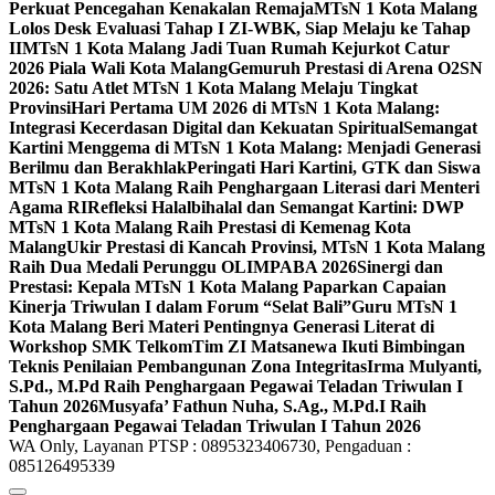
Perkuat Pencegahan Kenakalan Remaja
MTsN 1 Kota Malang
Lolos Desk Evaluasi Tahap I ZI-WBK, Siap Melaju ke Tahap
II
MTsN 1 Kota Malang Jadi Tuan Rumah Kejurkot Catur
2026 Piala Wali Kota Malang
Gemuruh Prestasi di Arena O2SN
2026: Satu Atlet MTsN 1 Kota Malang Melaju Tingkat
Provinsi
Hari Pertama UM 2026 di MTsN 1 Kota Malang:
Integrasi Kecerdasan Digital dan Kekuatan Spiritual
Semangat
Kartini Menggema di MTsN 1 Kota Malang: Menjadi Generasi
Berilmu dan Berakhlak
Peringati Hari Kartini, GTK dan Siswa
MTsN 1 Kota Malang Raih Penghargaan Literasi dari Menteri
Agama RI
Refleksi Halalbihalal dan Semangat Kartini: DWP
MTsN 1 Kota Malang Raih Prestasi di Kemenag Kota
Malang
Ukir Prestasi di Kancah Provinsi, MTsN 1 Kota Malang
Raih Dua Medali Perunggu OLIMPABA 2026
Sinergi dan
Prestasi: Kepala MTsN 1 Kota Malang Paparkan Capaian
Kinerja Triwulan I dalam Forum “Selat Bali”
Guru MTsN 1
Kota Malang Beri Materi Pentingnya Generasi Literat di
Workshop SMK Telkom
Tim ZI Matsanewa Ikuti Bimbingan
Teknis Penilaian Pembangunan Zona Integritas
Irma Mulyanti,
S.Pd., M.Pd Raih Penghargaan Pegawai Teladan Triwulan I
Tahun 2026
Musyafa’ Fathun Nuha, S.Ag., M.Pd.I Raih
Penghargaan Pegawai Teladan Triwulan I Tahun 2026
WA Only, Layanan PTSP : 0895323406730, Pengaduan :
085126495339