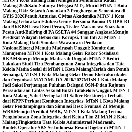
MTsN 1 Kota Malang Raih Anugerah Pendidikan Radar
Malang 2026
Satu-Satunya Delegasi MTs, Murid MTsN 1 Kota
Malang Ukir Sejarah Amankan 3 Penghargaan Sementara di
GYIS 2026
Penuh Antusias, Civitas Akademika MTsN 1 Kota
Malang Gelorakan Edukasi Genre Bersama Komisi IX DPR RI
dan BKKBN
Lewat Seni Peran, Teater Matsanewa Suarakan
Pesan Anti-Bullying di PAGSETA #4 Sanggar Angkasa
Menuju
Predikat Wilayah Bebas dari Korupsi, Tim Inti ZI MTsN 1
Kota Malang Ikuti Simulasi Wawancara Penilaian
Nasional
Sinergi Menuju Madrasah Unggul: Komite dan
Manajemen MTsN 1 Kota Malang Gelar Rakor Sosialisasi
RKAM
Sinergi Menuju Madrasah Unggul: MTsN 7 Kediri
Lakukan Studi Tiru Pembangunan Zona Integritas dan Tata
Kelola Media Sosial di MTsN 1 Kota Malang
Meriah dan Penuh
Semangat, MTsN 1 Kota Malang Gelar Demo Ekstrakurikuler
dan Organisasi MATAMUDA 2026/2027
MTsN 1 Kota Malang
Jadi Saksi Perjuangan Puluhan Delegasi OSN-P dan Rajutan
Persaudaraan Lintas Sekolah
Bukti Tatakelola Unggul, MTsN 1
Kota Malang Sabet Peringkat III Satker Berkinerja Terbaik
dari KPPN
Perkuat Komitmen Integritas, MTsN 1 Kota Malang
Gelar Pendampingan dan Simulasi Desk Evaluasi ZI Menuju
WBK
Menuju Predikat WBK, MTsN 1 Kota Malang Terima
Pengimbasan Zona Integritas dari Ketua Tim ZI MAN 2 Kota
Malang
Tingkatkan Tata Kelola Administrasi Madrasah,
Bimtek Operator SKS Se-Indonesia Resmi Digelar di MTsN 1