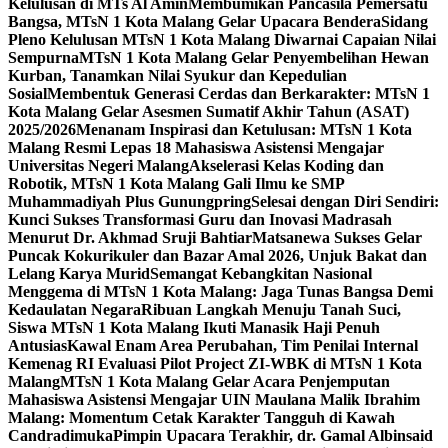
Kelulusan di MTs Al Amin
Membumikan Pancasila Pemersatu
Bangsa, MTsN 1 Kota Malang Gelar Upacara Bendera
Sidang
Pleno Kelulusan MTsN 1 Kota Malang Diwarnai Capaian Nilai
Sempurna
MTsN 1 Kota Malang Gelar Penyembelihan Hewan
Kurban, Tanamkan Nilai Syukur dan Kepedulian
Sosial
Membentuk Generasi Cerdas dan Berkarakter: MTsN 1
Kota Malang Gelar Asesmen Sumatif Akhir Tahun (ASAT)
2025/2026
Menanam Inspirasi dan Ketulusan: MTsN 1 Kota
Malang Resmi Lepas 18 Mahasiswa Asistensi Mengajar
Universitas Negeri Malang
Akselerasi Kelas Koding dan
Robotik, MTsN 1 Kota Malang Gali Ilmu ke SMP
Muhammadiyah Plus Gunungpring
Selesai dengan Diri Sendiri:
Kunci Sukses Transformasi Guru dan Inovasi Madrasah
Menurut Dr. Akhmad Sruji Bahtiar
Matsanewa Sukses Gelar
Puncak Kokurikuler dan Bazar Amal 2026, Unjuk Bakat dan
Lelang Karya Murid
Semangat Kebangkitan Nasional
Menggema di MTsN 1 Kota Malang: Jaga Tunas Bangsa Demi
Kedaulatan Negara
Ribuan Langkah Menuju Tanah Suci,
Siswa MTsN 1 Kota Malang Ikuti Manasik Haji Penuh
Antusias
Kawal Enam Area Perubahan, Tim Penilai Internal
Kemenag RI Evaluasi Pilot Project ZI-WBK di MTsN 1 Kota
Malang
MTsN 1 Kota Malang Gelar Acara Penjemputan
Mahasiswa Asistensi Mengajar UIN Maulana Malik Ibrahim
Malang: Momentum Cetak Karakter Tangguh di Kawah
Candradimuka
Pimpin Upacara Terakhir, dr. Gamal Albinsaid