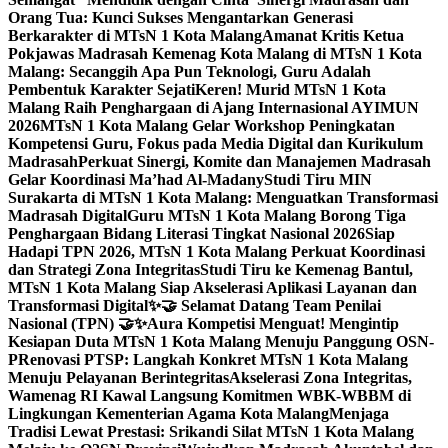
Orang Tua: Kunci Sukses Mengantarkan Generasi
Berkarakter di MTsN 1 Kota Malang
Amanat Kritis Ketua
Pokjawas Madrasah Kemenag Kota Malang di MTsN 1 Kota
Malang: Secanggih Apa Pun Teknologi, Guru Adalah
Pembentuk Karakter Sejati
Keren! Murid MTsN 1 Kota
Malang Raih Penghargaan di Ajang Internasional AYIMUN
2026
MTsN 1 Kota Malang Gelar Workshop Peningkatan
Kompetensi Guru, Fokus pada Media Digital dan Kurikulum
Madrasah
Perkuat Sinergi, Komite dan Manajemen Madrasah
Gelar Koordinasi Ma’had Al-Madany
Studi Tiru MIN
Surakarta di MTsN 1 Kota Malang: Menguatkan Transformasi
Madrasah Digital
Guru MTsN 1 Kota Malang Borong Tiga
Penghargaan Bidang Literasi Tingkat Nasional 2026
Siap
Hadapi TPN 2026, MTsN 1 Kota Malang Perkuat Koordinasi
dan Strategi Zona Integritas
Studi Tiru ke Kemenag Bantul,
MTsN 1 Kota Malang Siap Akselerasi Aplikasi Layanan dan
Transformasi Digital
✨🤝 Selamat Datang Team Penilai
Nasional (TPN) 🤝✨
Aura Kompetisi Menguat! Mengintip
Kesiapan Duta MTsN 1 Kota Malang Menuju Panggung OSN-
P
Renovasi PTSP: Langkah Konkret MTsN 1 Kota Malang
Menuju Pelayanan Berintegritas
Akselerasi Zona Integritas,
Wamenag RI Kawal Langsung Komitmen WBK-WBBM di
Lingkungan Kementerian Agama Kota Malang
Menjaga
Tradisi Lewat Prestasi: Srikandi Silat MTsN 1 Kota Malang