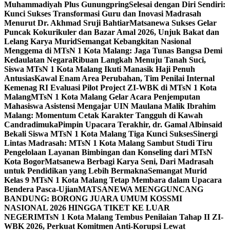
Muhammadiyah Plus Gunungpring
Selesai dengan Diri Sendiri:
Kunci Sukses Transformasi Guru dan Inovasi Madrasah
Menurut Dr. Akhmad Sruji Bahtiar
Matsanewa Sukses Gelar
Puncak Kokurikuler dan Bazar Amal 2026, Unjuk Bakat dan
Lelang Karya Murid
Semangat Kebangkitan Nasional
Menggema di MTsN 1 Kota Malang: Jaga Tunas Bangsa Demi
Kedaulatan Negara
Ribuan Langkah Menuju Tanah Suci,
Siswa MTsN 1 Kota Malang Ikuti Manasik Haji Penuh
Antusias
Kawal Enam Area Perubahan, Tim Penilai Internal
Kemenag RI Evaluasi Pilot Project ZI-WBK di MTsN 1 Kota
Malang
MTsN 1 Kota Malang Gelar Acara Penjemputan
Mahasiswa Asistensi Mengajar UIN Maulana Malik Ibrahim
Malang: Momentum Cetak Karakter Tangguh di Kawah
Candradimuka
Pimpin Upacara Terakhir, dr. Gamal Albinsaid
Bekali Siswa MTsN 1 Kota Malang Tiga Kunci Sukses
Sinergi
Lintas Madrasah: MTsN 1 Kota Malang Sambut Studi Tiru
Pengelolaan Layanan Bimbingan dan Konseling dari MTsN
Kota Bogor
Matsanewa Berbagi Karya Seni, Dari Madrasah
untuk Pendidikan yang Lebih Bermakna
Semangat Murid
Kelas 9 MTsN 1 Kota Malang Tetap Membara dalam Upacara
Bendera Pasca-Ujian
MATSANEWA MENGGUNCANG
BANDUNG: BORONG JUARA UMUM KOSSMI
NASIONAL 2026 HINGGA TIKET KE LUAR
NEGERI
MTsN 1 Kota Malang Tembus Penilaian Tahap II ZI-
WBK 2026, Perkuat Komitmen Anti-Korupsi Lewat