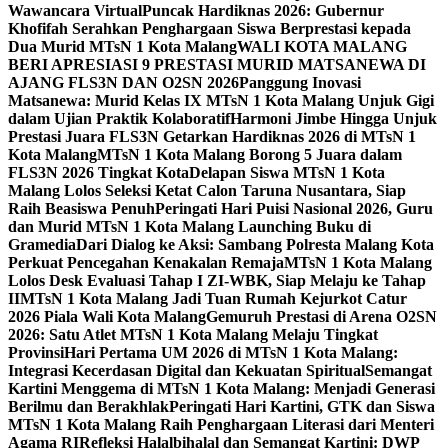
Wawancara Virtual
Puncak Hardiknas 2026: Gubernur
Khofifah Serahkan Penghargaan Siswa Berprestasi kepada
Dua Murid MTsN 1 Kota Malang
WALI KOTA MALANG
BERI APRESIASI 9 PRESTASI MURID MATSANEWA DI
AJANG FLS3N DAN O2SN 2026
Panggung Inovasi
Matsanewa: Murid Kelas IX MTsN 1 Kota Malang Unjuk Gigi
dalam Ujian Praktik Kolaboratif
Harmoni Jimbe Hingga Unjuk
Prestasi Juara FLS3N Getarkan Hardiknas 2026 di MTsN 1
Kota Malang
MTsN 1 Kota Malang Borong 5 Juara dalam
FLS3N 2026 Tingkat Kota
Delapan Siswa MTsN 1 Kota
Malang Lolos Seleksi Ketat Calon Taruna Nusantara, Siap
Raih Beasiswa Penuh
Peringati Hari Puisi Nasional 2026, Guru
dan Murid MTsN 1 Kota Malang Launching Buku di
Gramedia
Dari Dialog ke Aksi: Sambang Polresta Malang Kota
Perkuat Pencegahan Kenakalan Remaja
MTsN 1 Kota Malang
Lolos Desk Evaluasi Tahap I ZI-WBK, Siap Melaju ke Tahap
II
MTsN 1 Kota Malang Jadi Tuan Rumah Kejurkot Catur
2026 Piala Wali Kota Malang
Gemuruh Prestasi di Arena O2SN
2026: Satu Atlet MTsN 1 Kota Malang Melaju Tingkat
Provinsi
Hari Pertama UM 2026 di MTsN 1 Kota Malang:
Integrasi Kecerdasan Digital dan Kekuatan Spiritual
Semangat
Kartini Menggema di MTsN 1 Kota Malang: Menjadi Generasi
Berilmu dan Berakhlak
Peringati Hari Kartini, GTK dan Siswa
MTsN 1 Kota Malang Raih Penghargaan Literasi dari Menteri
Agama RI
Refleksi Halalbihalal dan Semangat Kartini: DWP