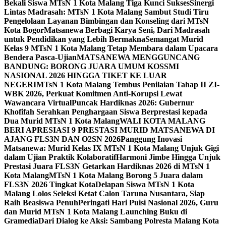
Bekali Siswa MTsN 1 Kota Malang Tiga Kunci Sukses
Sinergi
Lintas Madrasah: MTsN 1 Kota Malang Sambut Studi Tiru
Pengelolaan Layanan Bimbingan dan Konseling dari MTsN
Kota Bogor
Matsanewa Berbagi Karya Seni, Dari Madrasah
untuk Pendidikan yang Lebih Bermakna
Semangat Murid
Kelas 9 MTsN 1 Kota Malang Tetap Membara dalam Upacara
Bendera Pasca-Ujian
MATSANEWA MENGGUNCANG
BANDUNG: BORONG JUARA UMUM KOSSMI
NASIONAL 2026 HINGGA TIKET KE LUAR
NEGERI
MTsN 1 Kota Malang Tembus Penilaian Tahap II ZI-
WBK 2026, Perkuat Komitmen Anti-Korupsi Lewat
Wawancara Virtual
Puncak Hardiknas 2026: Gubernur
Khofifah Serahkan Penghargaan Siswa Berprestasi kepada
Dua Murid MTsN 1 Kota Malang
WALI KOTA MALANG
BERI APRESIASI 9 PRESTASI MURID MATSANEWA DI
AJANG FLS3N DAN O2SN 2026
Panggung Inovasi
Matsanewa: Murid Kelas IX MTsN 1 Kota Malang Unjuk Gigi
dalam Ujian Praktik Kolaboratif
Harmoni Jimbe Hingga Unjuk
Prestasi Juara FLS3N Getarkan Hardiknas 2026 di MTsN 1
Kota Malang
MTsN 1 Kota Malang Borong 5 Juara dalam
FLS3N 2026 Tingkat Kota
Delapan Siswa MTsN 1 Kota
Malang Lolos Seleksi Ketat Calon Taruna Nusantara, Siap
Raih Beasiswa Penuh
Peringati Hari Puisi Nasional 2026, Guru
dan Murid MTsN 1 Kota Malang Launching Buku di
Gramedia
Dari Dialog ke Aksi: Sambang Polresta Malang Kota