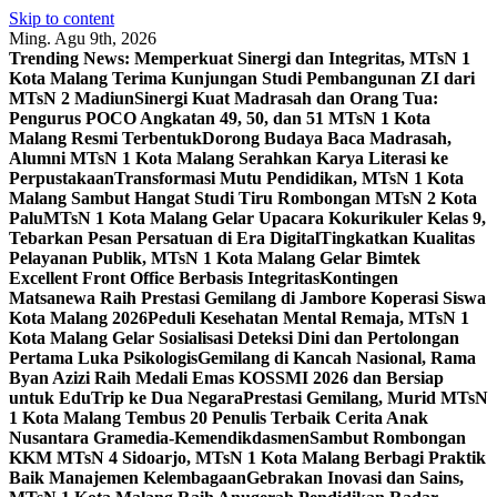
Skip to content
Ming. Agu 9th, 2026
Trending News:
Memperkuat Sinergi dan Integritas, MTsN 1
Kota Malang Terima Kunjungan Studi Pembangunan ZI dari
MTsN 2 Madiun
Sinergi Kuat Madrasah dan Orang Tua:
Pengurus POCO Angkatan 49, 50, dan 51 MTsN 1 Kota
Malang Resmi Terbentuk
Dorong Budaya Baca Madrasah,
Alumni MTsN 1 Kota Malang Serahkan Karya Literasi ke
Perpustakaan
Transformasi Mutu Pendidikan, MTsN 1 Kota
Malang Sambut Hangat Studi Tiru Rombongan MTsN 2 Kota
Palu
MTsN 1 Kota Malang Gelar Upacara Kokurikuler Kelas 9,
Tebarkan Pesan Persatuan di Era Digital
Tingkatkan Kualitas
Pelayanan Publik, MTsN 1 Kota Malang Gelar Bimtek
Excellent Front Office Berbasis Integritas
Kontingen
Matsanewa Raih Prestasi Gemilang di Jambore Koperasi Siswa
Kota Malang 2026
Peduli Kesehatan Mental Remaja, MTsN 1
Kota Malang Gelar Sosialisasi Deteksi Dini dan Pertolongan
Pertama Luka Psikologis
Gemilang di Kancah Nasional, Rama
Byan Azizi Raih Medali Emas KOSSMI 2026 dan Bersiap
untuk EduTrip ke Dua Negara
Prestasi Gemilang, Murid MTsN
1 Kota Malang Tembus 20 Penulis Terbaik Cerita Anak
Nusantara Gramedia-Kemendikdasmen
Sambut Rombongan
KKM MTsN 4 Sidoarjo, MTsN 1 Kota Malang Berbagi Praktik
Baik Manajemen Kelembagaan
Gebrakan Inovasi dan Sains,