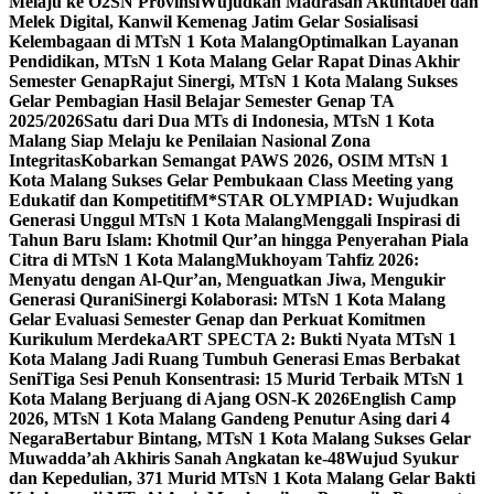
Melaju ke O2SN Provinsi
Wujudkan Madrasah Akuntabel dan
Melek Digital, Kanwil Kemenag Jatim Gelar Sosialisasi
Kelembagaan di MTsN 1 Kota Malang
Optimalkan Layanan
Pendidikan, MTsN 1 Kota Malang Gelar Rapat Dinas Akhir
Semester Genap
Rajut Sinergi, MTsN 1 Kota Malang Sukses
Gelar Pembagian Hasil Belajar Semester Genap TA
2025/2026
Satu dari Dua MTs di Indonesia, MTsN 1 Kota
Malang Siap Melaju ke Penilaian Nasional Zona
Integritas
Kobarkan Semangat PAWS 2026, OSIM MTsN 1
Kota Malang Sukses Gelar Pembukaan Class Meeting yang
Edukatif dan Kompetitif
M*STAR OLYMPIAD: Wujudkan
Generasi Unggul MTsN 1 Kota Malang
Menggali Inspirasi di
Tahun Baru Islam: Khotmil Qur’an hingga Penyerahan Piala
Citra di MTsN 1 Kota Malang
Mukhoyam Tahfiz 2026:
Menyatu dengan Al-Qur’an, Menguatkan Jiwa, Mengukir
Generasi Qurani
Sinergi Kolaborasi: MTsN 1 Kota Malang
Gelar Evaluasi Semester Genap dan Perkuat Komitmen
Kurikulum Merdeka
ART SPECTA 2: Bukti Nyata MTsN 1
Kota Malang Jadi Ruang Tumbuh Generasi Emas Berbakat
Seni
Tiga Sesi Penuh Konsentrasi: 15 Murid Terbaik MTsN 1
Kota Malang Berjuang di Ajang OSN-K 2026
English Camp
2026, MTsN 1 Kota Malang Gandeng Penutur Asing dari 4
Negara
Bertabur Bintang, MTsN 1 Kota Malang Sukses Gelar
Muwadda’ah Akhiris Sanah Angkatan ke-48
Wujud Syukur
dan Kepedulian, 371 Murid MTsN 1 Kota Malang Gelar Bakti