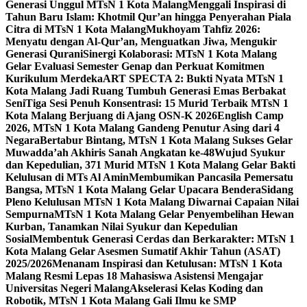
Generasi Unggul MTsN 1 Kota Malang
Menggali Inspirasi di
Tahun Baru Islam: Khotmil Qur’an hingga Penyerahan Piala
Citra di MTsN 1 Kota Malang
Mukhoyam Tahfiz 2026:
Menyatu dengan Al-Qur’an, Menguatkan Jiwa, Mengukir
Generasi Qurani
Sinergi Kolaborasi: MTsN 1 Kota Malang
Gelar Evaluasi Semester Genap dan Perkuat Komitmen
Kurikulum Merdeka
ART SPECTA 2: Bukti Nyata MTsN 1
Kota Malang Jadi Ruang Tumbuh Generasi Emas Berbakat
Seni
Tiga Sesi Penuh Konsentrasi: 15 Murid Terbaik MTsN 1
Kota Malang Berjuang di Ajang OSN-K 2026
English Camp
2026, MTsN 1 Kota Malang Gandeng Penutur Asing dari 4
Negara
Bertabur Bintang, MTsN 1 Kota Malang Sukses Gelar
Muwadda’ah Akhiris Sanah Angkatan ke-48
Wujud Syukur
dan Kepedulian, 371 Murid MTsN 1 Kota Malang Gelar Bakti
Kelulusan di MTs Al Amin
Membumikan Pancasila Pemersatu
Bangsa, MTsN 1 Kota Malang Gelar Upacara Bendera
Sidang
Pleno Kelulusan MTsN 1 Kota Malang Diwarnai Capaian Nilai
Sempurna
MTsN 1 Kota Malang Gelar Penyembelihan Hewan
Kurban, Tanamkan Nilai Syukur dan Kepedulian
Sosial
Membentuk Generasi Cerdas dan Berkarakter: MTsN 1
Kota Malang Gelar Asesmen Sumatif Akhir Tahun (ASAT)
2025/2026
Menanam Inspirasi dan Ketulusan: MTsN 1 Kota
Malang Resmi Lepas 18 Mahasiswa Asistensi Mengajar
Universitas Negeri Malang
Akselerasi Kelas Koding dan
Robotik, MTsN 1 Kota Malang Gali Ilmu ke SMP