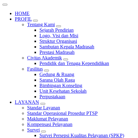
HOME
PROFIL
Tentang Kami
Sejarah Pendirian
Logo, Visi dan Misi
Struktur Organisasi
Sambutan Kepala Madrasah
Prestasi Madrasah
Civitas Akademik
Pendidik dan Tenaga Kependidikan
Fasilitas
Gedung & Ruang
Sarana Olah Raga
Bimbingan Konseling
Unit Kesehatan Sekolah
Perpustakaan
LAYANAN
Standar Layanan
Standar Operasional Prosedur PTSP
Maklumat Pelayanan
Kompensasi Pelayanan
Survei
Survei Persepsi Kualitas Pelayanan (SPKP)