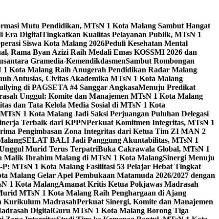
ormasi Mutu Pendidikan, MTsN 1 Kota Malang Sambut Hangat
 Era Digital
Tingkatkan Kualitas Pelayanan Publik, MTsN 1
perasi Siswa Kota Malang 2026
Peduli Kesehatan Mental
nal, Rama Byan Azizi Raih Medali Emas KOSSMI 2026 dan
 Nusantara Gramedia-Kemendikdasmen
Sambut Rombongan
N 1 Kota Malang Raih Anugerah Pendidikan Radar Malang
nuh Antusias, Civitas Akademika MTsN 1 Kota Malang
Bullying di PAGSETA #4 Sanggar Angkasa
Menuju Predikat
rasah Unggul: Komite dan Manajemen MTsN 1 Kota Malang
as dan Tata Kelola Media Sosial di MTsN 1 Kota
MTsN 1 Kota Malang Jadi Saksi Perjuangan Puluhan Delegasi
kinerja Terbaik dari KPPN
Perkuat Komitmen Integritas, MTsN 1
ima Pengimbasan Zona Integritas dari Ketua Tim ZI MAN 2
 Malang
SELAT BALI Jadi Panggung Akuntabilitas, MTsN 1
Unggul Murid Terus Terpatri
Buka Cakrawala Global, MTsN 1
 Malik Ibrahim Malang di MTsN 1 Kota Malang
Sinergi Menuju
P: MTsN 1 Kota Malang Fasilitasi 53 Pelajar Hebat Tingkat
ta Malang Gelar Apel Pembukaan Matamuda 2026/2027 dengan
sN 1 Kota Malang
Amanat Kritis Ketua Pokjawas Madrasah
Murid MTsN 1 Kota Malang Raih Penghargaan di Ajang
an Kurikulum Madrasah
Perkuat Sinergi, Komite dan Manajemen
adrasah Digital
Guru MTsN 1 Kota Malang Borong Tiga