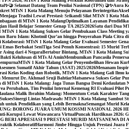
 TPN 2026, MTsN 1 Kota Malang Perkuat Koordinasi dan Strategi
tal
✨🤝 Selamat Datang Team Penilai Nasional (TPN) 🤝✨
Aura Ko
kret MTsN 1 Kota Malang Menuju Pelayanan Berintegritas
Akse
Menjaga Tradisi Lewat Prestasi: Srikandi Silat MTsN 1 Kota Ma
lembagaan di MTsN 1 Kota Malang
Optimalkan Layanan Pendidikan
ian Hasil Belajar Semester Genap TA 2025/2026
Satu dari Dua MT
TsN 1 Kota Malang Sukses Gelar Pembukaan Class Meeting yan
ahun Baru Islam: Khotmil Qur’an hingga Penyerahan Piala Citra 
gi Kolaborasi: MTsN 1 Kota Malang Gelar Evaluasi Semester Ge
i Emas Berbakat Seni
Tiga Sesi Penuh Konsentrasi: 15 Murid T
 Asing dari 4 Negara
Bertabur Bintang, MTsN 1 Kota Malang Su
Bakti Kelulusan di MTs Al Amin
Membumikan Pancasila Pemersa
 Sempurna
MTsN 1 Kota Malang Gelar Penyembelihan Hewan Kurba
Asesmen Sumatif Akhir Tahun (ASAT) 2025/2026
Menanam Inspira
rasi Kelas Koding dan Robotik, MTsN 1 Kota Malang Gali Ilm
h Menurut Dr. Akhmad Sruji Bahtiar
Matsanewa Sukses Gelar Pun
 di MTsN 1 Kota Malang: Jaga Tunas Bangsa Demi Kedaulatan 
a Perubahan, Tim Penilai Internal Kemenag RI Evaluasi Pilot 
 Maulana Malik Ibrahim Malang: Momentum Cetak Karakter Ta
 Sukses
Sinergi Lintas Madrasah: MTsN 1 Kota Malang Sambut St
sah untuk Pendidikan yang Lebih Bermakna
Semangat Murid Kel
: BORONG JUARA UMUM KOSSMI NASIONAL 2026 HI
nti-Korupsi Lewat Wawancara Virtual
Puncak Hardiknas 2026: G
 BERI APRESIASI 9 PRESTASI MURID MATSANEWA DI A
aktik Kolaboratif
Harmoni Jimbe Hingga Unjuk Prestasi Juara 