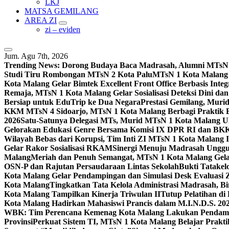
LKJ
MATSA GEMILANG
AREA ZI
zi – eviden
Jum. Agu 7th, 2026
Trending News:
Dorong Budaya Baca Madrasah, Alumni MTsN 1
Studi Tiru Rombongan MTsN 2 Kota Palu
MTsN 1 Kota Malang G
Kota Malang Gelar Bimtek Excellent Front Office Berbasis Integ
Remaja, MTsN 1 Kota Malang Gelar Sosialisasi Deteksi Dini da
Bersiap untuk EduTrip ke Dua Negara
Prestasi Gemilang, Mur
KKM MTsN 4 Sidoarjo, MTsN 1 Kota Malang Berbagi Praktik
2026
Satu-Satunya Delegasi MTs, Murid MTsN 1 Kota Malang U
Gelorakan Edukasi Genre Bersama Komisi IX DPR RI dan B
Wilayah Bebas dari Korupsi, Tim Inti ZI MTsN 1 Kota Malang I
Gelar Rakor Sosialisasi RKAM
Sinergi Menuju Madrasah Unggul
Malang
Meriah dan Penuh Semangat, MTsN 1 Kota Malang Gel
OSN-P dan Rajutan Persaudaraan Lintas Sekolah
Bukti Tatakel
Kota Malang Gelar Pendampingan dan Simulasi Desk Evaluas
Kota Malang
Tingkatkan Tata Kelola Administrasi Madrasah, B
Kota Malang Tampilkan Kinerja Triwulan II
Tutup Pelatihan d
Kota Malang Hadirkan Mahasiswi Prancis dalam M.I.N.D.S. 20
WBK: Tim Perencana Kemenag Kota Malang Lakukan Pendampin
Provinsi
Perkuat Sistem TI, MTsN 1 Kota Malang Belajar Prak