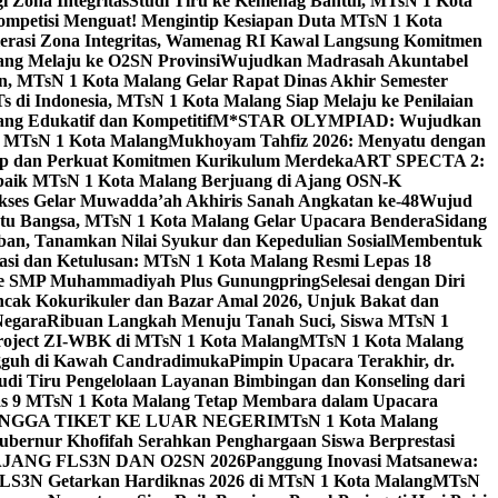
 Zona Integritas
Studi Tiru ke Kemenag Bantul, MTsN 1 Kota
mpetisi Menguat! Mengintip Kesiapan Duta MTsN 1 Kota
lerasi Zona Integritas, Wamenag RI Kawal Langsung Komitmen
lang Melaju ke O2SN Provinsi
Wujudkan Madrasah Akuntabel
, MTsN 1 Kota Malang Gelar Rapat Dinas Akhir Semester
s di Indonesia, MTsN 1 Kota Malang Siap Melaju ke Penilaian
g Edukatif dan Kompetitif
M*STAR OLYMPIAD: Wujudkan
di MTsN 1 Kota Malang
Mukhoyam Tahfiz 2026: Menyatu dengan
nap dan Perkuat Komitmen Kurikulum Merdeka
ART SPECTA 2:
erbaik MTsN 1 Kota Malang Berjuang di Ajang OSN-K
kses Gelar Muwadda’ah Akhiris Sanah Angkatan ke-48
Wujud
tu Bangsa, MTsN 1 Kota Malang Gelar Upacara Bendera
Sidang
n, Tanamkan Nilai Syukur dan Kepedulian Sosial
Membentuk
si dan Ketulusan: MTsN 1 Kota Malang Resmi Lepas 18
u ke SMP Muhammadiyah Plus Gunungpring
Selesai dengan Diri
cak Kokurikuler dan Bazar Amal 2026, Unjuk Bakat dan
Negara
Ribuan Langkah Menuju Tanah Suci, Siswa MTsN 1
Project ZI-WBK di MTsN 1 Kota Malang
MTsN 1 Kota Malang
ngguh di Kawah Candradimuka
Pimpin Upacara Terakhir, dr.
udi Tiru Pengelolaan Layanan Bimbingan dan Konseling dari
as 9 MTsN 1 Kota Malang Tetap Membara dalam Upacara
NGGA TIKET KE LUAR NEGERI
MTsN 1 Kota Malang
ubernur Khofifah Serahkan Penghargaan Siswa Berprestasi
JANG FLS3N DAN O2SN 2026
Panggung Inovasi Matsanewa:
FLS3N Getarkan Hardiknas 2026 di MTsN 1 Kota Malang
MTsN