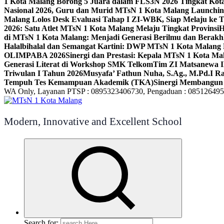
1 Kota Malang Borong 5 Juara dalam FLS3N 2026 Tingkat Kot
Nasional 2026, Guru dan Murid MTsN 1 Kota Malang Launchi
Malang Lolos Desk Evaluasi Tahap I ZI-WBK, Siap Melaju ke T
2026: Satu Atlet MTsN 1 Kota Malang Melaju Tingkat Provinsi
H
di MTsN 1 Kota Malang: Menjadi Generasi Berilmu dan Berakh
Halalbihalal dan Semangat Kartini: DWP MTsN 1 Kota Malang 
OLIMPABA 2026
Sinergi dan Prestasi: Kepala MTsN 1 Kota Ma
Generasi Literat di Workshop SMK Telkom
Tim ZI Matsanewa Ik
Triwulan I Tahun 2026
Musyafa’ Fathun Nuha, S.Ag., M.Pd.I R
Tempuh Tes Kemampuan Akademik (TKA)
Sinergi Membangun 
WA Only, Layanan PTSP : 0895323406730, Pengaduan : 08512649
Modern, Innovative and Excellent School
Search for: