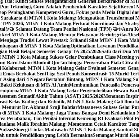
g Tua: Kunci Sukses Mengantarkan Generasi Berkarakter di MT
Pun Teknologi, Guru Adalah Pembentuk Karakter Sejati
Keren! 
op Peningkatan Kompetensi Guru, Fokus pada Media Digital d
 Surakarta di MTsN 1 Kota Malang: Menguatkan Transformasi M
 TPN 2026, MTsN 1 Kota Malang Perkuat Koordinasi dan Strategi
tal
✨🤝 Selamat Datang Team Penilai Nasional (TPN) 🤝✨
Aura Ko
kret MTsN 1 Kota Malang Menuju Pelayanan Berintegritas
Akse
Menjaga Tradisi Lewat Prestasi: Srikandi Silat MTsN 1 Kota Ma
lembagaan di MTsN 1 Kota Malang
Optimalkan Layanan Pendidikan
ian Hasil Belajar Semester Genap TA 2025/2026
Satu dari Dua MT
TsN 1 Kota Malang Sukses Gelar Pembukaan Class Meeting yan
ahun Baru Islam: Khotmil Qur’an hingga Penyerahan Piala Citra 
gi Kolaborasi: MTsN 1 Kota Malang Gelar Evaluasi Semester Ge
i Emas Berbakat Seni
Tiga Sesi Penuh Konsentrasi: 15 Murid T
 Asing dari 4 Negara
Bertabur Bintang, MTsN 1 Kota Malang Su
Bakti Kelulusan di MTs Al Amin
Membumikan Pancasila Pemersa
 Sempurna
MTsN 1 Kota Malang Gelar Penyembelihan Hewan Kurba
Asesmen Sumatif Akhir Tahun (ASAT) 2025/2026
Menanam Inspira
rasi Kelas Koding dan Robotik, MTsN 1 Kota Malang Gali Ilm
h Menurut Dr. Akhmad Sruji Bahtiar
Matsanewa Sukses Gelar Pun
 di MTsN 1 Kota Malang: Jaga Tunas Bangsa Demi Kedaulatan 
a Perubahan, Tim Penilai Internal Kemenag RI Evaluasi Pilot 
 Maulana Malik Ibrahim Malang: Momentum Cetak Karakter Ta
 Sukses
Sinergi Lintas Madrasah: MTsN 1 Kota Malang Sambut St
sah untuk Pendidikan yang Lebih Bermakna
Semangat Murid Kel