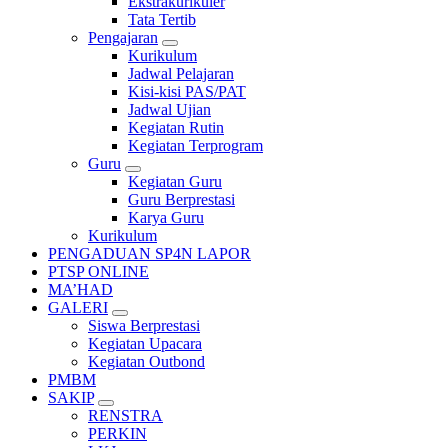
Ekstrakurikuler
Tata Tertib
Pengajaran
Kurikulum
Jadwal Pelajaran
Kisi-kisi PAS/PAT
Jadwal Ujian
Kegiatan Rutin
Kegiatan Terprogram
Guru
Kegiatan Guru
Guru Berprestasi
Karya Guru
Kurikulum
PENGADUAN SP4N LAPOR
PTSP ONLINE
MA’HAD
GALERI
Siswa Berprestasi
Kegiatan Upacara
Kegiatan Outbond
PMBM
SAKIP
RENSTRA
PERKIN