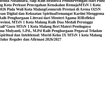
aruna Nusantara, Siap Raih Beasiswa Penuh
Peringati Hari Puisi
ang Kota Perkuat Pencegahan Kenakalan Remaja
MTsN 1 Kota
26 Piala Wali Kota Malang
Gemuruh Prestasi di Arena O2SN
an Digital dan Kekuatan Spiritual
Semangat Kartini Menggema
Raih Penghargaan Literasi dari Menteri Agama RI
Refleksi
Provinsi, MTsN 1 Kota Malang Raih Dua Medali Perunggu
ali”
Guru MTsN 1 Kota Malang Beri Materi Pentingnya
ma Mulyanti, S.Pd., M.Pd Raih Penghargaan Pegawai Teladan
 Spiritual dan Intelektual: Murid Kelas IX MTsN 1 kota Malang
alur Reguler dan Afirmasi 2026/2027