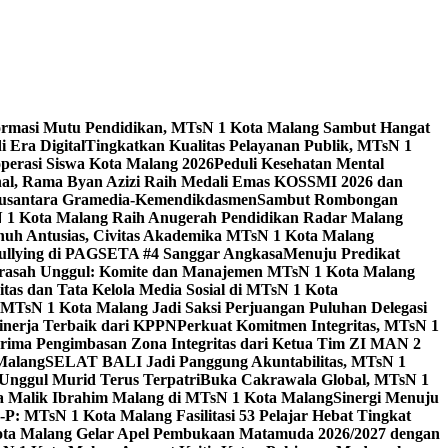
ormasi Mutu Pendidikan, MTsN 1 Kota Malang Sambut Hangat
 Era Digital
Tingkatkan Kualitas Pelayanan Publik, MTsN 1
perasi Siswa Kota Malang 2026
Peduli Kesehatan Mental
nal, Rama Byan Azizi Raih Medali Emas KOSSMI 2026 dan
 Nusantara Gramedia-Kemendikdasmen
Sambut Rombongan
N 1 Kota Malang Raih Anugerah Pendidikan Radar Malang
nuh Antusias, Civitas Akademika MTsN 1 Kota Malang
Bullying di PAGSETA #4 Sanggar Angkasa
Menuju Predikat
rasah Unggul: Komite dan Manajemen MTsN 1 Kota Malang
as dan Tata Kelola Media Sosial di MTsN 1 Kota
MTsN 1 Kota Malang Jadi Saksi Perjuangan Puluhan Delegasi
kinerja Terbaik dari KPPN
Perkuat Komitmen Integritas, MTsN 1
ima Pengimbasan Zona Integritas dari Ketua Tim ZI MAN 2
 Malang
SELAT BALI Jadi Panggung Akuntabilitas, MTsN 1
Unggul Murid Terus Terpatri
Buka Cakrawala Global, MTsN 1
 Malik Ibrahim Malang di MTsN 1 Kota Malang
Sinergi Menuju
P: MTsN 1 Kota Malang Fasilitasi 53 Pelajar Hebat Tingkat
ta Malang Gelar Apel Pembukaan Matamuda 2026/2027 dengan