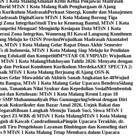
sN 1 Kota Malang
Amanat Kritis Ketua Pokjawas Madrasah
Murid MTsN 1 Kota Malang Raih Penghargaan di Ajang
an Kurikulum Madrasah
Perkuat Sinergi, Komite dan Manajemen
adrasah Digital
Guru MTsN 1 Kota Malang Borong Tiga
 Zona Integritas
Studi Tiru ke Kemenag Bantul, MTsN 1 Kota
mpetisi Menguat! Mengintip Kesiapan Duta MTsN 1 Kota
lerasi Zona Integritas, Wamenag RI Kawal Langsung Komitmen
lang Melaju ke O2SN Provinsi
Wujudkan Madrasah Akuntabel
, MTsN 1 Kota Malang Gelar Rapat Dinas Akhir Semester
s di Indonesia, MTsN 1 Kota Malang Siap Melaju ke Penilaian
g Edukatif dan Kompetitif
M*STAR OLYMPIAD: Wujudkan
di MTsN 1 Kota Malang
Mukhoyam Tahfiz 2026: Menyatu dengan
nap dan Perkuat Komitmen Kurikulum Merdeka
ART SPECTA 2:
erbaik MTsN 1 Kota Malang Berjuang di Ajang OSN-K
kses Gelar Muwadda’ah Akhiris Sanah Angkatan ke-48
Wujud
tu Bangsa, MTsN 1 Kota Malang Gelar Upacara Bendera
Sidang
n, Tanamkan Nilai Syukur dan Kepedulian Sosial
Membentuk
si dan Ketulusan: MTsN 1 Kota Malang Resmi Lepas 18
u ke SMP Muhammadiyah Plus Gunungpring
Selesai dengan Diri
cak Kokurikuler dan Bazar Amal 2026, Unjuk Bakat dan
Negara
Ribuan Langkah Menuju Tanah Suci, Siswa MTsN 1
Project ZI-WBK di MTsN 1 Kota Malang
MTsN 1 Kota Malang
ngguh di Kawah Candradimuka
Pimpin Upacara Terakhir, dr.
udi Tiru Pengelolaan Layanan Bimbingan dan Konseling dari
as 9 MTsN 1 Kota Malang Tetap Membara dalam Upacara