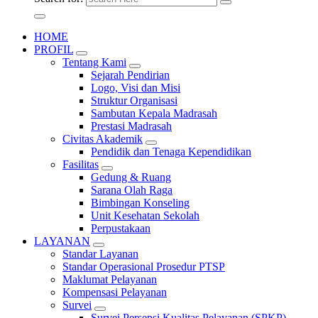
HOME
PROFIL
Tentang Kami
Sejarah Pendirian
Logo, Visi dan Misi
Struktur Organisasi
Sambutan Kepala Madrasah
Prestasi Madrasah
Civitas Akademik
Pendidik dan Tenaga Kependidikan
Fasilitas
Gedung & Ruang
Sarana Olah Raga
Bimbingan Konseling
Unit Kesehatan Sekolah
Perpustakaan
LAYANAN
Standar Layanan
Standar Operasional Prosedur PTSP
Maklumat Pelayanan
Kompensasi Pelayanan
Survei
Survei Persepsi Kualitas Pelayanan (SPKP)