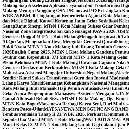
Penghargaan Bidang Literasi Tingkat Nasional 2026
Siap Hadapi
Malang Siap Akselerasi Aplikasi Layanan dan Transformasi Digi
Malang Menuju Panggung OSN-P
Renovasi PTSP: Langkah Kon
WBK-WBBM di Lingkungan Kementerian Agama Kota Malang
dan Melek Digital, Kanwil Kemenag Jatim Gelar Sosialisasi Ke
Genap
Rajut Sinergi, MTsN 1 Kota Malang Sukses Gelar Pembag
Nasional Zona Integritas
Kobarkan Semangat PAWS 2026, OSIM M
Generasi Unggul MTsN 1 Kota Malang
Menggali Inspirasi di T
Al-Qur’an, Menguatkan Jiwa, Mengukir Generasi Qurani
Siner
Bukti Nyata MTsN 1 Kota Malang Jadi Ruang Tumbuh Generas
2026
English Camp 2026, MTsN 1 Kota Malang Gandeng Penutur
Syukur dan Kepedulian, 371 Murid MTsN 1 Kota Malang Gelar 
Pleno Kelulusan MTsN 1 Kota Malang Diwarnai Capaian Nilai
Generasi Cerdas dan Berkarakter: MTsN 1 Kota Malang Gelar 
Mahasiswa Asistensi Mengajar Universitas Negeri Malang
Aksele
Sendiri: Kunci Sukses Transformasi Guru dan Inovasi Madrasa
Lelang Karya Murid
Semangat Kebangkitan Nasional Menggema
Kota Malang Ikuti Manasik Haji Penuh Antusias
Kawal Enam Are
Gelar Acara Penjemputan Mahasiswa Asistensi Mengajar UIN
Gamal Albinsaid Bekali Siswa MTsN 1 Kota Malang Tiga Kunci
MTsN Kota Bogor
Matsanewa Berbagi Karya Seni, Dari Madra
Bendera Pasca-Ujian
MATSANEWA MENGGUNCANG BANDUNG
Tembus Penilaian Tahap II ZI-WBK 2026, Perkuat Komitmen A
kepada Dua Murid MTsN 1 Kota Malang
WALI KOTA MALANG
Murid Kelas IX MTsN 1 Kota Malang Unjuk Gigi dalam Ujian Pr