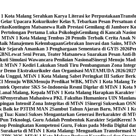
 Kota Malang Serahkan Karya Literasi ke Perpustakaan
Transf
elar Upacara Kokurikuler Kelas 9, Tebarkan Pesan Persatuan di
ritas
Kontingen Matsanewa Raih Prestasi Gemilang di Jambore Ko
n Pertolongan Pertama Luka Psikologis
Gemilang di Kancah Nasio
id MTsN 1 Kota Malang Tembus 20 Penulis Terbaik Cerita Anak
 Baik Manajemen Kelembagaan
Gebrakan Inovasi dan Sains, MTs
kir Sejarah Amankan 3 Penghargaan Sementara di GYIS 2026
Pe
KKBN
Lewat Seni Peran, Teater Matsanewa Suarakan Pesan Anti-
kuti Simulasi Wawancara Penilaian Nasional
Sinergi Menuju Mad
: MTsN 7 Kediri Lakukan Studi Tiru Pembangunan Zona Integrit
ar Demo Ekstrakurikuler dan Organisasi MATAMUDA 2026/2027
ola Unggul, MTsN 1 Kota Malang Sabet Peringkat III Satker Ber
i ZI Menuju WBK
Menuju Predikat WBK, MTsN 1 Kota Malang Ter
imtek Operator SKS Se-Indonesia Resmi Digelar di MTsN 1 Kota
i Lanal Malang, Kepala MTsN 1 Kota Malang Harapkan Karakter 
26
Penyerahan Mahasiswa PKL Fakultas Humaniora UIN Maulana
gan Intensif Zona Integritas di MTsN 1
Sinergi Sukseskan OSN-
tik Baik ke P3TIM MAN 2
Sambut Tahun Ajaran Baru, MTsN 1 Ko
g Tua: Kunci Sukses Mengantarkan Generasi Berkarakter di MT
Pun Teknologi, Guru Adalah Pembentuk Karakter Sejati
Keren! 
op Peningkatan Kompetensi Guru, Fokus pada Media Digital d
 Surakarta di MTsN 1 Kota Malang: Menguatkan Transformasi M