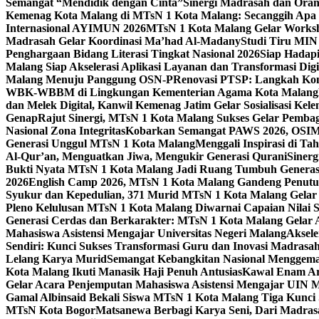
Semangat “Mendidik dengan Cinta”
Sinergi Madrasah dan Oran
Kemenag Kota Malang di MTsN 1 Kota Malang: Secanggih Apa 
Internasional AYIMUN 2026
MTsN 1 Kota Malang Gelar Worksh
Madrasah Gelar Koordinasi Ma’had Al-Madany
Studi Tiru MIN
Penghargaan Bidang Literasi Tingkat Nasional 2026
Siap Hadapi
Malang Siap Akselerasi Aplikasi Layanan dan Transformasi Digi
Malang Menuju Panggung OSN-P
Renovasi PTSP: Langkah Kon
WBK-WBBM di Lingkungan Kementerian Agama Kota Malang
dan Melek Digital, Kanwil Kemenag Jatim Gelar Sosialisasi Ke
Genap
Rajut Sinergi, MTsN 1 Kota Malang Sukses Gelar Pembag
Nasional Zona Integritas
Kobarkan Semangat PAWS 2026, OSIM M
Generasi Unggul MTsN 1 Kota Malang
Menggali Inspirasi di T
Al-Qur’an, Menguatkan Jiwa, Mengukir Generasi Qurani
Siner
Bukti Nyata MTsN 1 Kota Malang Jadi Ruang Tumbuh Generas
2026
English Camp 2026, MTsN 1 Kota Malang Gandeng Penutur
Syukur dan Kepedulian, 371 Murid MTsN 1 Kota Malang Gelar 
Pleno Kelulusan MTsN 1 Kota Malang Diwarnai Capaian Nilai
Generasi Cerdas dan Berkarakter: MTsN 1 Kota Malang Gelar 
Mahasiswa Asistensi Mengajar Universitas Negeri Malang
Aksele
Sendiri: Kunci Sukses Transformasi Guru dan Inovasi Madrasa
Lelang Karya Murid
Semangat Kebangkitan Nasional Menggema
Kota Malang Ikuti Manasik Haji Penuh Antusias
Kawal Enam Are
Gelar Acara Penjemputan Mahasiswa Asistensi Mengajar UIN
Gamal Albinsaid Bekali Siswa MTsN 1 Kota Malang Tiga Kunci
MTsN Kota Bogor
Matsanewa Berbagi Karya Seni, Dari Madra