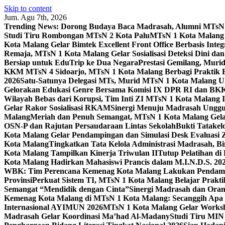
Skip to content
Jum. Agu 7th, 2026
Trending News:
Dorong Budaya Baca Madrasah, Alumni MTsN 1
Studi Tiru Rombongan MTsN 2 Kota Palu
MTsN 1 Kota Malang G
Kota Malang Gelar Bimtek Excellent Front Office Berbasis Integ
Remaja, MTsN 1 Kota Malang Gelar Sosialisasi Deteksi Dini da
Bersiap untuk EduTrip ke Dua Negara
Prestasi Gemilang, Mur
KKM MTsN 4 Sidoarjo, MTsN 1 Kota Malang Berbagi Praktik
2026
Satu-Satunya Delegasi MTs, Murid MTsN 1 Kota Malang U
Gelorakan Edukasi Genre Bersama Komisi IX DPR RI dan B
Wilayah Bebas dari Korupsi, Tim Inti ZI MTsN 1 Kota Malang I
Gelar Rakor Sosialisasi RKAM
Sinergi Menuju Madrasah Unggul
Malang
Meriah dan Penuh Semangat, MTsN 1 Kota Malang Gel
OSN-P dan Rajutan Persaudaraan Lintas Sekolah
Bukti Tatakel
Kota Malang Gelar Pendampingan dan Simulasi Desk Evaluas
Kota Malang
Tingkatkan Tata Kelola Administrasi Madrasah, B
Kota Malang Tampilkan Kinerja Triwulan II
Tutup Pelatihan d
Kota Malang Hadirkan Mahasiswi Prancis dalam M.I.N.D.S. 20
WBK: Tim Perencana Kemenag Kota Malang Lakukan Pendampin
Provinsi
Perkuat Sistem TI, MTsN 1 Kota Malang Belajar Prak
Semangat “Mendidik dengan Cinta”
Sinergi Madrasah dan Oran
Kemenag Kota Malang di MTsN 1 Kota Malang: Secanggih Apa 
Internasional AYIMUN 2026
MTsN 1 Kota Malang Gelar Worksh
Madrasah Gelar Koordinasi Ma’had Al-Madany
Studi Tiru MIN