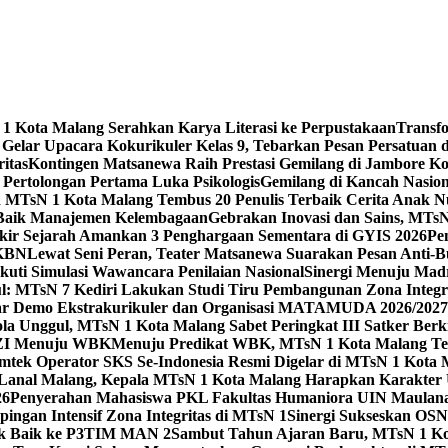
 Kota Malang Serahkan Karya Literasi ke Perpustakaan
Transf
elar Upacara Kokurikuler Kelas 9, Tebarkan Pesan Persatuan di
ritas
Kontingen Matsanewa Raih Prestasi Gemilang di Jambore Ko
n Pertolongan Pertama Luka Psikologis
Gemilang di Kancah Nasio
id MTsN 1 Kota Malang Tembus 20 Penulis Terbaik Cerita Anak
 Baik Manajemen Kelembagaan
Gebrakan Inovasi dan Sains, MTs
kir Sejarah Amankan 3 Penghargaan Sementara di GYIS 2026
Pe
KKBN
Lewat Seni Peran, Teater Matsanewa Suarakan Pesan Anti-
kuti Simulasi Wawancara Penilaian Nasional
Sinergi Menuju Mad
: MTsN 7 Kediri Lakukan Studi Tiru Pembangunan Zona Integrit
ar Demo Ekstrakurikuler dan Organisasi MATAMUDA 2026/2027
ola Unggul, MTsN 1 Kota Malang Sabet Peringkat III Satker Ber
i ZI Menuju WBK
Menuju Predikat WBK, MTsN 1 Kota Malang Ter
imtek Operator SKS Se-Indonesia Resmi Digelar di MTsN 1 Kota
i Lanal Malang, Kepala MTsN 1 Kota Malang Harapkan Karakter 
26
Penyerahan Mahasiswa PKL Fakultas Humaniora UIN Maulana
gan Intensif Zona Integritas di MTsN 1
Sinergi Sukseskan OSN-
tik Baik ke P3TIM MAN 2
Sambut Tahun Ajaran Baru, MTsN 1 Ko