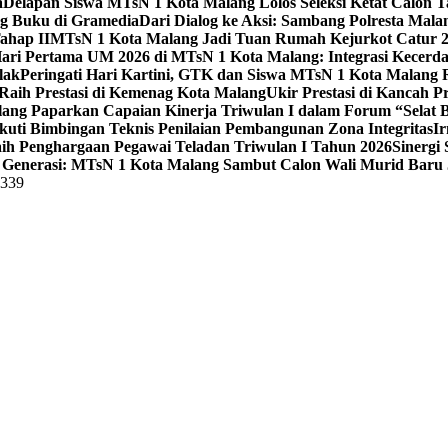
a
Delapan Siswa MTsN 1 Kota Malang Lolos Seleksi Ketat Calon T
ng Buku di Gramedia
Dari Dialog ke Aksi: Sambang Polresta Mal
ahap II
MTsN 1 Kota Malang Jadi Tuan Rumah Kejurkot Catur 20
ari Pertama UM 2026 di MTsN 1 Kota Malang: Integrasi Kecerdas
lak
Peringati Hari Kartini, GTK dan Siswa MTsN 1 Kota Malang 
Raih Prestasi di Kemenag Kota Malang
Ukir Prestasi di Kancah 
lang Paparkan Capaian Kinerja Triwulan I dalam Forum “Selat B
uti Bimbingan Teknis Penilaian Pembangunan Zona Integritas
Ir
aih Penghargaan Pegawai Teladan Triwulan I Tahun 2026
Sinergi
Generasi: MTsN 1 Kota Malang Sambut Calon Wali Murid Baru J
5339