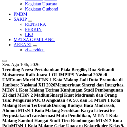
Kegiatan Upacara
Kegiatan Outbond
PMBM
SAKIP
RENSTRA
PERKIN
LKJ
MATSA GEMILANG
AREA ZI
zi – eviden
Sen. Agu 10th, 2026
Trending News:
Pertahankan Piala Bergilir, Dua Srikandi
Matsanewa Raih Juara 1 OLIMPIPS Nasional 2026 di
UM
Enam Murid MTsN 1 Kota Malang Jadi Duta Pramuka di
Jambore Nasional XII 2026
Memperkuat Sinergi dan Integritas,
MTsN 1 Kota Malang Terima Kunjungan Studi Pembangunan
ZI dari MTsN 2 Madiun
Sinergi Kuat Madrasah dan Orang
Tua: Pengurus POCO Angkatan 49, 50, dan 51 MTsN 1 Kota
Malang Resmi Terbentuk
Dorong Budaya Baca Madrasah,
Alumni MTsN 1 Kota Malang Serahkan Karya Literasi ke
Perpustakaan
Transformasi Mutu Pendidikan, MTsN 1 Kota
Malang Sambut Hangat Studi Tiru Rombongan MTsN 2 Kota
Palu
MTsN 1 Kota Malang Gelar Upacara Kokurikuler Kelas 9,