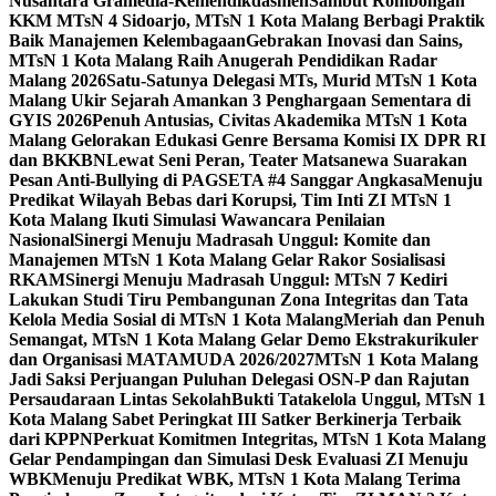
Nusantara Gramedia-Kemendikdasmen
Sambut Rombongan
KKM MTsN 4 Sidoarjo, MTsN 1 Kota Malang Berbagi Praktik
Baik Manajemen Kelembagaan
Gebrakan Inovasi dan Sains,
MTsN 1 Kota Malang Raih Anugerah Pendidikan Radar
Malang 2026
Satu-Satunya Delegasi MTs, Murid MTsN 1 Kota
Malang Ukir Sejarah Amankan 3 Penghargaan Sementara di
GYIS 2026
Penuh Antusias, Civitas Akademika MTsN 1 Kota
Malang Gelorakan Edukasi Genre Bersama Komisi IX DPR RI
dan BKKBN
Lewat Seni Peran, Teater Matsanewa Suarakan
Pesan Anti-Bullying di PAGSETA #4 Sanggar Angkasa
Menuju
Predikat Wilayah Bebas dari Korupsi, Tim Inti ZI MTsN 1
Kota Malang Ikuti Simulasi Wawancara Penilaian
Nasional
Sinergi Menuju Madrasah Unggul: Komite dan
Manajemen MTsN 1 Kota Malang Gelar Rakor Sosialisasi
RKAM
Sinergi Menuju Madrasah Unggul: MTsN 7 Kediri
Lakukan Studi Tiru Pembangunan Zona Integritas dan Tata
Kelola Media Sosial di MTsN 1 Kota Malang
Meriah dan Penuh
Semangat, MTsN 1 Kota Malang Gelar Demo Ekstrakurikuler
dan Organisasi MATAMUDA 2026/2027
MTsN 1 Kota Malang
Jadi Saksi Perjuangan Puluhan Delegasi OSN-P dan Rajutan
Persaudaraan Lintas Sekolah
Bukti Tatakelola Unggul, MTsN 1
Kota Malang Sabet Peringkat III Satker Berkinerja Terbaik
dari KPPN
Perkuat Komitmen Integritas, MTsN 1 Kota Malang
Gelar Pendampingan dan Simulasi Desk Evaluasi ZI Menuju
WBK
Menuju Predikat WBK, MTsN 1 Kota Malang Terima