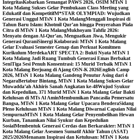
Integritas
Kobarkan Semangat PAWS 2026, OSIM MTsN 1
Kota Malang Sukses Gelar Pembukaan Class Meeting yang
Edukatif dan Kompetitif
M*STAR OLYMPIAD: Wujudkan
Generasi Unggul MTsN 1 Kota Malang
Menggali Inspirasi di
Tahun Baru Islam: Khotmil Qur’an hingga Penyerahan Piala
Citra di MTsN 1 Kota Malang
Mukhoyam Tahfiz 2026:
Menyatu dengan Al-Qur’an, Menguatkan Jiwa, Mengukir
Generasi Qurani
Sinergi Kolaborasi: MTsN 1 Kota Malang
Gelar Evaluasi Semester Genap dan Perkuat Komitmen
Kurikulum Merdeka
ART SPECTA 2: Bukti Nyata MTsN 1
Kota Malang Jadi Ruang Tumbuh Generasi Emas Berbakat
Seni
Tiga Sesi Penuh Konsentrasi: 15 Murid Terbaik MTsN 1
Kota Malang Berjuang di Ajang OSN-K 2026
English Camp
2026, MTsN 1 Kota Malang Gandeng Penutur Asing dari 4
Negara
Bertabur Bintang, MTsN 1 Kota Malang Sukses Gelar
Muwadda’ah Akhiris Sanah Angkatan ke-48
Wujud Syukur
dan Kepedulian, 371 Murid MTsN 1 Kota Malang Gelar Bakti
Kelulusan di MTs Al Amin
Membumikan Pancasila Pemersatu
Bangsa, MTsN 1 Kota Malang Gelar Upacara Bendera
Sidang
Pleno Kelulusan MTsN 1 Kota Malang Diwarnai Capaian Nilai
Sempurna
MTsN 1 Kota Malang Gelar Penyembelihan Hewan
Kurban, Tanamkan Nilai Syukur dan Kepedulian
Sosial
Membentuk Generasi Cerdas dan Berkarakter: MTsN 1
Kota Malang Gelar Asesmen Sumatif Akhir Tahun (ASAT)
2025/2026
Menanam Inspirasi dan Ketulusan: MTsN 1 Kota