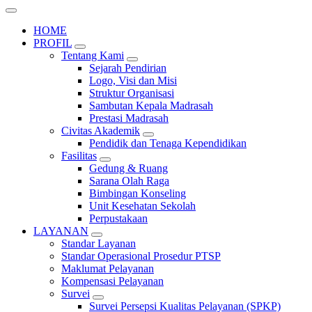
HOME
PROFIL
Tentang Kami
Sejarah Pendirian
Logo, Visi dan Misi
Struktur Organisasi
Sambutan Kepala Madrasah
Prestasi Madrasah
Civitas Akademik
Pendidik dan Tenaga Kependidikan
Fasilitas
Gedung & Ruang
Sarana Olah Raga
Bimbingan Konseling
Unit Kesehatan Sekolah
Perpustakaan
LAYANAN
Standar Layanan
Standar Operasional Prosedur PTSP
Maklumat Pelayanan
Kompensasi Pelayanan
Survei
Survei Persepsi Kualitas Pelayanan (SPKP)