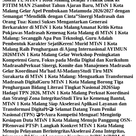
P3TIM MAN 2
Sambut Tahun Ajaran Baru, MTsN 1 Kota
Malang Gelar Apel Pembukaan Matamuda 2026/2027 dengan
Semangat “Mendidik dengan Cinta”
Sinergi Madrasah dan
Orang Tua: Kunci Sukses Mengantarkan Generasi
Berkarakter di MTsN 1 Kota Malang
Amanat Kritis Ketua
Pokjawas Madrasah Kemenag Kota Malang di MTsN 1 Kota
Malang: Secanggih Apa Pun Teknologi, Guru Adalah
Pembentuk Karakter Sejati
Keren! Murid MTsN 1 Kota
Malang Raih Penghargaan di Ajang Internasional AYIMUN
2026
MTsN 1 Kota Malang Gelar Workshop Peningkatan
Kompetensi Guru, Fokus pada Media Digital dan Kurikulum
Madrasah
Perkuat Sinergi, Komite dan Manajemen Madrasah
Gelar Koordinasi Ma’had Al-Madany
Studi Tiru MIN
Surakarta di MTsN 1 Kota Malang: Menguatkan Transformasi
Madrasah Digital
Guru MTsN 1 Kota Malang Borong Tiga
Penghargaan Bidang Literasi Tingkat Nasional 2026
Siap
Hadapi TPN 2026, MTsN 1 Kota Malang Perkuat Koordinasi
dan Strategi Zona Integritas
Studi Tiru ke Kemenag Bantul,
MTsN 1 Kota Malang Siap Akselerasi Aplikasi Layanan dan
Transformasi Digital
✨🤝 Selamat Datang Team Penilai
Nasional (TPN) 🤝✨
Aura Kompetisi Menguat! Mengintip
Kesiapan Duta MTsN 1 Kota Malang Menuju Panggung OSN-
P
Renovasi PTSP: Langkah Konkret MTsN 1 Kota Malang
Menuju Pelayanan Berintegritas
Akselerasi Zona Integritas,