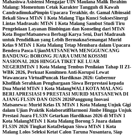
Mahasiswa Asistensi Mengajar UIN Maulana Malik Ibrahim
Malang: Momentum Cetak Karakter Tangguh di Kawah
Candradimuka
Pimpin Upacara Terakhir, dr. Gamal Albinsaid
Bekali Siswa MTsN 1 Kota Malang Tiga Kunci Sukses
Sinergi
Lintas Madrasah: MTsN 1 Kota Malang Sambut Studi Tiru
Pengelolaan Layanan Bimbingan dan Konseling dari MTsN
Kota Bogor
Matsanewa Berbagi Karya Seni, Dari Madrasah
untuk Pendidikan yang Lebih Bermakna
Semangat Murid
Kelas 9 MTsN 1 Kota Malang Tetap Membara dalam Upacara
Bendera Pasca-Ujian
MATSANEWA MENGGUNCANG
BANDUNG: BORONG JUARA UMUM KOSSMI
NASIONAL 2026 HINGGA TIKET KE LUAR
NEGERI
MTsN 1 Kota Malang Tembus Penilaian Tahap II ZI-
WBK 2026, Perkuat Komitmen Anti-Korupsi Lewat
Wawancara Virtual
Puncak Hardiknas 2026: Gubernur
Khofifah Serahkan Penghargaan Siswa Berprestasi kepada
Dua Murid MTsN 1 Kota Malang
WALI KOTA MALANG
BERI APRESIASI 9 PRESTASI MURID MATSANEWA DI
AJANG FLS3N DAN O2SN 2026
Panggung Inovasi
Matsanewa: Murid Kelas IX MTsN 1 Kota Malang Unjuk Gigi
dalam Ujian Praktik Kolaboratif
Harmoni Jimbe Hingga Unjuk
Prestasi Juara FLS3N Getarkan Hardiknas 2026 di MTsN 1
Kota Malang
MTsN 1 Kota Malang Borong 5 Juara dalam
FLS3N 2026 Tingkat Kota
Delapan Siswa MTsN 1 Kota
Malang Lolos Seleksi Ketat Calon Taruna Nusantara, Siap