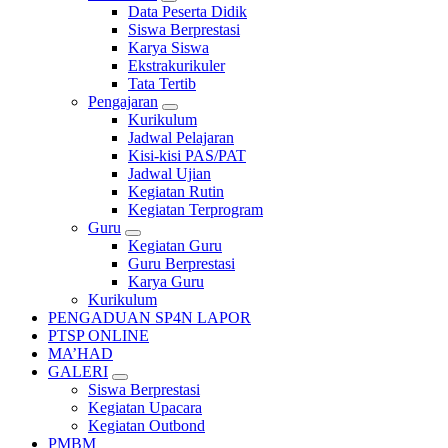
Data Peserta Didik
Siswa Berprestasi
Karya Siswa
Ekstrakurikuler
Tata Tertib
Pengajaran
Kurikulum
Jadwal Pelajaran
Kisi-kisi PAS/PAT
Jadwal Ujian
Kegiatan Rutin
Kegiatan Terprogram
Guru
Kegiatan Guru
Guru Berprestasi
Karya Guru
Kurikulum
PENGADUAN SP4N LAPOR
PTSP ONLINE
MA’HAD
GALERI
Siswa Berprestasi
Kegiatan Upacara
Kegiatan Outbond
PMBM