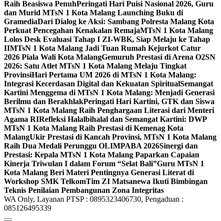
Raih Beasiswa Penuh
Peringati Hari Puisi Nasional 2026, Guru
dan Murid MTsN 1 Kota Malang Launching Buku di
Gramedia
Dari Dialog ke Aksi: Sambang Polresta Malang Kota
Perkuat Pencegahan Kenakalan Remaja
MTsN 1 Kota Malang
Lolos Desk Evaluasi Tahap I ZI-WBK, Siap Melaju ke Tahap
II
MTsN 1 Kota Malang Jadi Tuan Rumah Kejurkot Catur
2026 Piala Wali Kota Malang
Gemuruh Prestasi di Arena O2SN
2026: Satu Atlet MTsN 1 Kota Malang Melaju Tingkat
Provinsi
Hari Pertama UM 2026 di MTsN 1 Kota Malang:
Integrasi Kecerdasan Digital dan Kekuatan Spiritual
Semangat
Kartini Menggema di MTsN 1 Kota Malang: Menjadi Generasi
Berilmu dan Berakhlak
Peringati Hari Kartini, GTK dan Siswa
MTsN 1 Kota Malang Raih Penghargaan Literasi dari Menteri
Agama RI
Refleksi Halalbihalal dan Semangat Kartini: DWP
MTsN 1 Kota Malang Raih Prestasi di Kemenag Kota
Malang
Ukir Prestasi di Kancah Provinsi, MTsN 1 Kota Malang
Raih Dua Medali Perunggu OLIMPABA 2026
Sinergi dan
Prestasi: Kepala MTsN 1 Kota Malang Paparkan Capaian
Kinerja Triwulan I dalam Forum “Selat Bali”
Guru MTsN 1
Kota Malang Beri Materi Pentingnya Generasi Literat di
Workshop SMK Telkom
Tim ZI Matsanewa Ikuti Bimbingan
Teknis Penilaian Pembangunan Zona Integritas
WA Only, Layanan PTSP : 0895323406730, Pengaduan :
085126495339