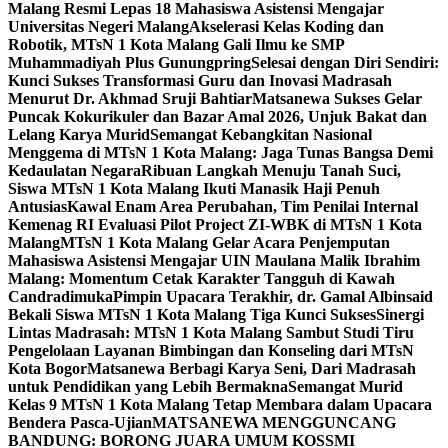
Malang Resmi Lepas 18 Mahasiswa Asistensi Mengajar
Universitas Negeri Malang
Akselerasi Kelas Koding dan
Robotik, MTsN 1 Kota Malang Gali Ilmu ke SMP
Muhammadiyah Plus Gunungpring
Selesai dengan Diri Sendiri:
Kunci Sukses Transformasi Guru dan Inovasi Madrasah
Menurut Dr. Akhmad Sruji Bahtiar
Matsanewa Sukses Gelar
Puncak Kokurikuler dan Bazar Amal 2026, Unjuk Bakat dan
Lelang Karya Murid
Semangat Kebangkitan Nasional
Menggema di MTsN 1 Kota Malang: Jaga Tunas Bangsa Demi
Kedaulatan Negara
Ribuan Langkah Menuju Tanah Suci,
Siswa MTsN 1 Kota Malang Ikuti Manasik Haji Penuh
Antusias
Kawal Enam Area Perubahan, Tim Penilai Internal
Kemenag RI Evaluasi Pilot Project ZI-WBK di MTsN 1 Kota
Malang
MTsN 1 Kota Malang Gelar Acara Penjemputan
Mahasiswa Asistensi Mengajar UIN Maulana Malik Ibrahim
Malang: Momentum Cetak Karakter Tangguh di Kawah
Candradimuka
Pimpin Upacara Terakhir, dr. Gamal Albinsaid
Bekali Siswa MTsN 1 Kota Malang Tiga Kunci Sukses
Sinergi
Lintas Madrasah: MTsN 1 Kota Malang Sambut Studi Tiru
Pengelolaan Layanan Bimbingan dan Konseling dari MTsN
Kota Bogor
Matsanewa Berbagi Karya Seni, Dari Madrasah
untuk Pendidikan yang Lebih Bermakna
Semangat Murid
Kelas 9 MTsN 1 Kota Malang Tetap Membara dalam Upacara
Bendera Pasca-Ujian
MATSANEWA MENGGUNCANG
BANDUNG: BORONG JUARA UMUM KOSSMI