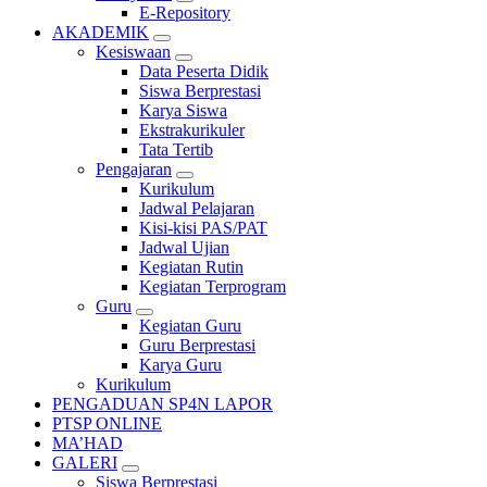
E-Repository
AKADEMIK
Kesiswaan
Data Peserta Didik
Siswa Berprestasi
Karya Siswa
Ekstrakurikuler
Tata Tertib
Pengajaran
Kurikulum
Jadwal Pelajaran
Kisi-kisi PAS/PAT
Jadwal Ujian
Kegiatan Rutin
Kegiatan Terprogram
Guru
Kegiatan Guru
Guru Berprestasi
Karya Guru
Kurikulum
PENGADUAN SP4N LAPOR
PTSP ONLINE
MA’HAD
GALERI
Siswa Berprestasi