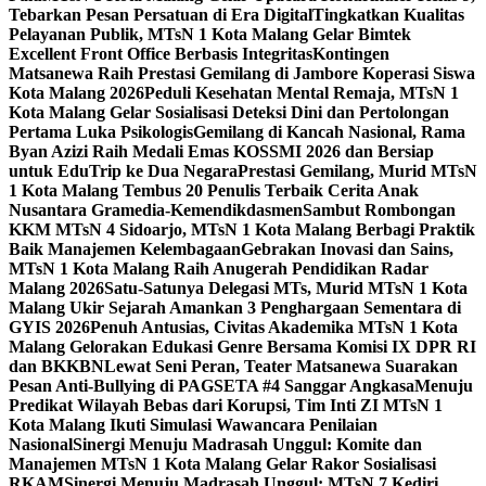
Tebarkan Pesan Persatuan di Era Digital
Tingkatkan Kualitas
Pelayanan Publik, MTsN 1 Kota Malang Gelar Bimtek
Excellent Front Office Berbasis Integritas
Kontingen
Matsanewa Raih Prestasi Gemilang di Jambore Koperasi Siswa
Kota Malang 2026
Peduli Kesehatan Mental Remaja, MTsN 1
Kota Malang Gelar Sosialisasi Deteksi Dini dan Pertolongan
Pertama Luka Psikologis
Gemilang di Kancah Nasional, Rama
Byan Azizi Raih Medali Emas KOSSMI 2026 dan Bersiap
untuk EduTrip ke Dua Negara
Prestasi Gemilang, Murid MTsN
1 Kota Malang Tembus 20 Penulis Terbaik Cerita Anak
Nusantara Gramedia-Kemendikdasmen
Sambut Rombongan
KKM MTsN 4 Sidoarjo, MTsN 1 Kota Malang Berbagi Praktik
Baik Manajemen Kelembagaan
Gebrakan Inovasi dan Sains,
MTsN 1 Kota Malang Raih Anugerah Pendidikan Radar
Malang 2026
Satu-Satunya Delegasi MTs, Murid MTsN 1 Kota
Malang Ukir Sejarah Amankan 3 Penghargaan Sementara di
GYIS 2026
Penuh Antusias, Civitas Akademika MTsN 1 Kota
Malang Gelorakan Edukasi Genre Bersama Komisi IX DPR RI
dan BKKBN
Lewat Seni Peran, Teater Matsanewa Suarakan
Pesan Anti-Bullying di PAGSETA #4 Sanggar Angkasa
Menuju
Predikat Wilayah Bebas dari Korupsi, Tim Inti ZI MTsN 1
Kota Malang Ikuti Simulasi Wawancara Penilaian
Nasional
Sinergi Menuju Madrasah Unggul: Komite dan
Manajemen MTsN 1 Kota Malang Gelar Rakor Sosialisasi
RKAM
Sinergi Menuju Madrasah Unggul: MTsN 7 Kediri