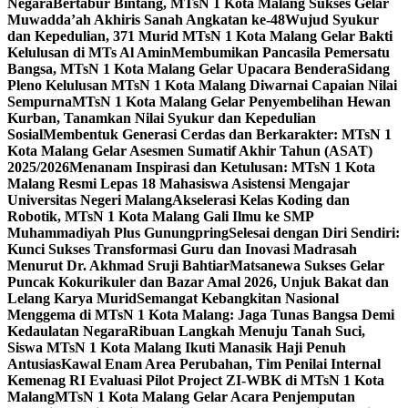
Negara
Bertabur Bintang, MTsN 1 Kota Malang Sukses Gelar
Muwadda’ah Akhiris Sanah Angkatan ke-48
Wujud Syukur
dan Kepedulian, 371 Murid MTsN 1 Kota Malang Gelar Bakti
Kelulusan di MTs Al Amin
Membumikan Pancasila Pemersatu
Bangsa, MTsN 1 Kota Malang Gelar Upacara Bendera
Sidang
Pleno Kelulusan MTsN 1 Kota Malang Diwarnai Capaian Nilai
Sempurna
MTsN 1 Kota Malang Gelar Penyembelihan Hewan
Kurban, Tanamkan Nilai Syukur dan Kepedulian
Sosial
Membentuk Generasi Cerdas dan Berkarakter: MTsN 1
Kota Malang Gelar Asesmen Sumatif Akhir Tahun (ASAT)
2025/2026
Menanam Inspirasi dan Ketulusan: MTsN 1 Kota
Malang Resmi Lepas 18 Mahasiswa Asistensi Mengajar
Universitas Negeri Malang
Akselerasi Kelas Koding dan
Robotik, MTsN 1 Kota Malang Gali Ilmu ke SMP
Muhammadiyah Plus Gunungpring
Selesai dengan Diri Sendiri:
Kunci Sukses Transformasi Guru dan Inovasi Madrasah
Menurut Dr. Akhmad Sruji Bahtiar
Matsanewa Sukses Gelar
Puncak Kokurikuler dan Bazar Amal 2026, Unjuk Bakat dan
Lelang Karya Murid
Semangat Kebangkitan Nasional
Menggema di MTsN 1 Kota Malang: Jaga Tunas Bangsa Demi
Kedaulatan Negara
Ribuan Langkah Menuju Tanah Suci,
Siswa MTsN 1 Kota Malang Ikuti Manasik Haji Penuh
Antusias
Kawal Enam Area Perubahan, Tim Penilai Internal
Kemenag RI Evaluasi Pilot Project ZI-WBK di MTsN 1 Kota
Malang
MTsN 1 Kota Malang Gelar Acara Penjemputan