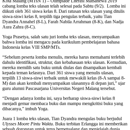
Kota Malang (MTsN 1) – Olimpiade Literasi Matsanewa 2019
cabang lomba teks ulasan telah selesai pada Sabtu (9/2). Lomba ini
diikuti oleh 361 siswa kelas 8. Dari ratusan teks ulasan yang ditulis
siswa-siswi kelas 8, terpilih tiga pengulas terbaik, yaitu Tian
Dyandra Annahel (8-L), Farah Nabila Arrahman (8-K), dan Nadja
Aura Zahra (8-C).
Yoga Prasetya, salah satu juri lomba teks ulasan, menyampaikan
bahwa lomba ini mengacu pada kurikulum pembelajaran bahasa
Indonesia kelas VIII SMP/MTs.
“Sebelum peserta lomba menulis, mereka harus memahami terlebih
dahulu identifikasi, struktur, dan kebahasaan teks ulasan. Kemudian,
mereka memilih satu buku untuk diulas dan disampaikan kembali
kepada teman kelasnya. Dari 361 siswa yang menulis ulasan,
terpilih 13 siswa-siswi terbaik untuk mewakili kelas (8-A sampai 8-
M) dan akan kembali menyampaikan ulasannya di depan juri,” ujar
guru alumni Pascasarjana Universitas Negeri Malang tersebut.
“Dengan adanya lomba ini, saya berharap siswa-siswi kelas 8
menjadi gemar membaca buku dan mampu mengkritisi buku yang
dibacanya,” imbuh Yoga.
Juara 1 lomba teks ulasan, Tian Dyandra mengulas buku berjudul
Ulysses Moore Pintu Waktu
. Buku terbitan Erlangga ini memberikan
sebuah dorongan untuk terus berpetualang dan menjelajah dunia