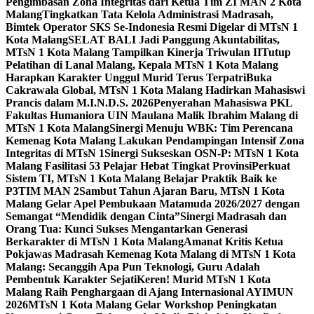
Pengimbasan Zona Integritas dari Ketua Tim ZI MAN 2 Kota
Malang
Tingkatkan Tata Kelola Administrasi Madrasah,
Bimtek Operator SKS Se-Indonesia Resmi Digelar di MTsN 1
Kota Malang
SELAT BALI Jadi Panggung Akuntabilitas,
MTsN 1 Kota Malang Tampilkan Kinerja Triwulan II
Tutup
Pelatihan di Lanal Malang, Kepala MTsN 1 Kota Malang
Harapkan Karakter Unggul Murid Terus Terpatri
Buka
Cakrawala Global, MTsN 1 Kota Malang Hadirkan Mahasiswi
Prancis dalam M.I.N.D.S. 2026
Penyerahan Mahasiswa PKL
Fakultas Humaniora UIN Maulana Malik Ibrahim Malang di
MTsN 1 Kota Malang
Sinergi Menuju WBK: Tim Perencana
Kemenag Kota Malang Lakukan Pendampingan Intensif Zona
Integritas di MTsN 1
Sinergi Sukseskan OSN-P: MTsN 1 Kota
Malang Fasilitasi 53 Pelajar Hebat Tingkat Provinsi
Perkuat
Sistem TI, MTsN 1 Kota Malang Belajar Praktik Baik ke
P3TIM MAN 2
Sambut Tahun Ajaran Baru, MTsN 1 Kota
Malang Gelar Apel Pembukaan Matamuda 2026/2027 dengan
Semangat “Mendidik dengan Cinta”
Sinergi Madrasah dan
Orang Tua: Kunci Sukses Mengantarkan Generasi
Berkarakter di MTsN 1 Kota Malang
Amanat Kritis Ketua
Pokjawas Madrasah Kemenag Kota Malang di MTsN 1 Kota
Malang: Secanggih Apa Pun Teknologi, Guru Adalah
Pembentuk Karakter Sejati
Keren! Murid MTsN 1 Kota
Malang Raih Penghargaan di Ajang Internasional AYIMUN
2026
MTsN 1 Kota Malang Gelar Workshop Peningkatan