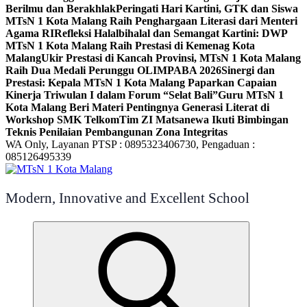
Berilmu dan Berakhlak
Peringati Hari Kartini, GTK dan Siswa
MTsN 1 Kota Malang Raih Penghargaan Literasi dari Menteri
Agama RI
Refleksi Halalbihalal dan Semangat Kartini: DWP
MTsN 1 Kota Malang Raih Prestasi di Kemenag Kota
Malang
Ukir Prestasi di Kancah Provinsi, MTsN 1 Kota Malang
Raih Dua Medali Perunggu OLIMPABA 2026
Sinergi dan
Prestasi: Kepala MTsN 1 Kota Malang Paparkan Capaian
Kinerja Triwulan I dalam Forum “Selat Bali”
Guru MTsN 1
Kota Malang Beri Materi Pentingnya Generasi Literat di
Workshop SMK Telkom
Tim ZI Matsanewa Ikuti Bimbingan
Teknis Penilaian Pembangunan Zona Integritas
WA Only, Layanan PTSP : 0895323406730, Pengaduan :
085126495339
Modern, Innovative and Excellent School