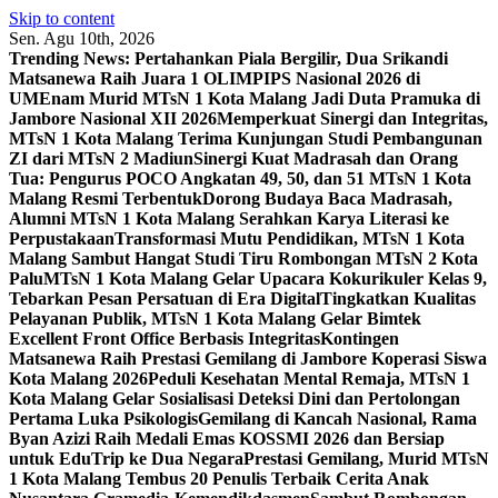
Skip to content
Sen. Agu 10th, 2026
Trending News:
Pertahankan Piala Bergilir, Dua Srikandi
Matsanewa Raih Juara 1 OLIMPIPS Nasional 2026 di
UM
Enam Murid MTsN 1 Kota Malang Jadi Duta Pramuka di
Jambore Nasional XII 2026
Memperkuat Sinergi dan Integritas,
MTsN 1 Kota Malang Terima Kunjungan Studi Pembangunan
ZI dari MTsN 2 Madiun
Sinergi Kuat Madrasah dan Orang
Tua: Pengurus POCO Angkatan 49, 50, dan 51 MTsN 1 Kota
Malang Resmi Terbentuk
Dorong Budaya Baca Madrasah,
Alumni MTsN 1 Kota Malang Serahkan Karya Literasi ke
Perpustakaan
Transformasi Mutu Pendidikan, MTsN 1 Kota
Malang Sambut Hangat Studi Tiru Rombongan MTsN 2 Kota
Palu
MTsN 1 Kota Malang Gelar Upacara Kokurikuler Kelas 9,
Tebarkan Pesan Persatuan di Era Digital
Tingkatkan Kualitas
Pelayanan Publik, MTsN 1 Kota Malang Gelar Bimtek
Excellent Front Office Berbasis Integritas
Kontingen
Matsanewa Raih Prestasi Gemilang di Jambore Koperasi Siswa
Kota Malang 2026
Peduli Kesehatan Mental Remaja, MTsN 1
Kota Malang Gelar Sosialisasi Deteksi Dini dan Pertolongan
Pertama Luka Psikologis
Gemilang di Kancah Nasional, Rama
Byan Azizi Raih Medali Emas KOSSMI 2026 dan Bersiap
untuk EduTrip ke Dua Negara
Prestasi Gemilang, Murid MTsN
1 Kota Malang Tembus 20 Penulis Terbaik Cerita Anak