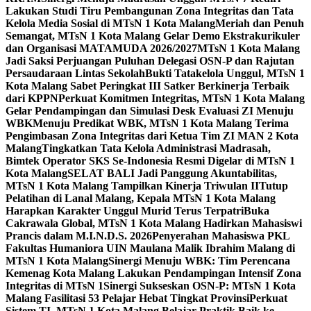
Lakukan Studi Tiru Pembangunan Zona Integritas dan Tata
Kelola Media Sosial di MTsN 1 Kota Malang
Meriah dan Penuh
Semangat, MTsN 1 Kota Malang Gelar Demo Ekstrakurikuler
dan Organisasi MATAMUDA 2026/2027
MTsN 1 Kota Malang
Jadi Saksi Perjuangan Puluhan Delegasi OSN-P dan Rajutan
Persaudaraan Lintas Sekolah
Bukti Tatakelola Unggul, MTsN 1
Kota Malang Sabet Peringkat III Satker Berkinerja Terbaik
dari KPPN
Perkuat Komitmen Integritas, MTsN 1 Kota Malang
Gelar Pendampingan dan Simulasi Desk Evaluasi ZI Menuju
WBK
Menuju Predikat WBK, MTsN 1 Kota Malang Terima
Pengimbasan Zona Integritas dari Ketua Tim ZI MAN 2 Kota
Malang
Tingkatkan Tata Kelola Administrasi Madrasah,
Bimtek Operator SKS Se-Indonesia Resmi Digelar di MTsN 1
Kota Malang
SELAT BALI Jadi Panggung Akuntabilitas,
MTsN 1 Kota Malang Tampilkan Kinerja Triwulan II
Tutup
Pelatihan di Lanal Malang, Kepala MTsN 1 Kota Malang
Harapkan Karakter Unggul Murid Terus Terpatri
Buka
Cakrawala Global, MTsN 1 Kota Malang Hadirkan Mahasiswi
Prancis dalam M.I.N.D.S. 2026
Penyerahan Mahasiswa PKL
Fakultas Humaniora UIN Maulana Malik Ibrahim Malang di
MTsN 1 Kota Malang
Sinergi Menuju WBK: Tim Perencana
Kemenag Kota Malang Lakukan Pendampingan Intensif Zona
Integritas di MTsN 1
Sinergi Sukseskan OSN-P: MTsN 1 Kota
Malang Fasilitasi 53 Pelajar Hebat Tingkat Provinsi
Perkuat
Sistem TI, MTsN 1 Kota Malang Belajar Praktik Baik ke