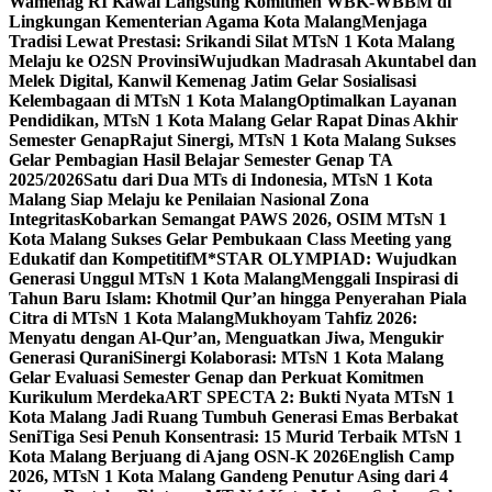
Wamenag RI Kawal Langsung Komitmen WBK-WBBM di
Lingkungan Kementerian Agama Kota Malang
Menjaga
Tradisi Lewat Prestasi: Srikandi Silat MTsN 1 Kota Malang
Melaju ke O2SN Provinsi
Wujudkan Madrasah Akuntabel dan
Melek Digital, Kanwil Kemenag Jatim Gelar Sosialisasi
Kelembagaan di MTsN 1 Kota Malang
Optimalkan Layanan
Pendidikan, MTsN 1 Kota Malang Gelar Rapat Dinas Akhir
Semester Genap
Rajut Sinergi, MTsN 1 Kota Malang Sukses
Gelar Pembagian Hasil Belajar Semester Genap TA
2025/2026
Satu dari Dua MTs di Indonesia, MTsN 1 Kota
Malang Siap Melaju ke Penilaian Nasional Zona
Integritas
Kobarkan Semangat PAWS 2026, OSIM MTsN 1
Kota Malang Sukses Gelar Pembukaan Class Meeting yang
Edukatif dan Kompetitif
M*STAR OLYMPIAD: Wujudkan
Generasi Unggul MTsN 1 Kota Malang
Menggali Inspirasi di
Tahun Baru Islam: Khotmil Qur’an hingga Penyerahan Piala
Citra di MTsN 1 Kota Malang
Mukhoyam Tahfiz 2026:
Menyatu dengan Al-Qur’an, Menguatkan Jiwa, Mengukir
Generasi Qurani
Sinergi Kolaborasi: MTsN 1 Kota Malang
Gelar Evaluasi Semester Genap dan Perkuat Komitmen
Kurikulum Merdeka
ART SPECTA 2: Bukti Nyata MTsN 1
Kota Malang Jadi Ruang Tumbuh Generasi Emas Berbakat
Seni
Tiga Sesi Penuh Konsentrasi: 15 Murid Terbaik MTsN 1
Kota Malang Berjuang di Ajang OSN-K 2026
English Camp
2026, MTsN 1 Kota Malang Gandeng Penutur Asing dari 4