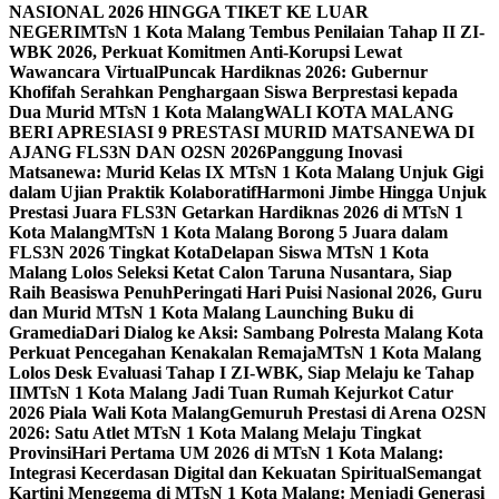
NASIONAL 2026 HINGGA TIKET KE LUAR
NEGERI
MTsN 1 Kota Malang Tembus Penilaian Tahap II ZI-
WBK 2026, Perkuat Komitmen Anti-Korupsi Lewat
Wawancara Virtual
Puncak Hardiknas 2026: Gubernur
Khofifah Serahkan Penghargaan Siswa Berprestasi kepada
Dua Murid MTsN 1 Kota Malang
WALI KOTA MALANG
BERI APRESIASI 9 PRESTASI MURID MATSANEWA DI
AJANG FLS3N DAN O2SN 2026
Panggung Inovasi
Matsanewa: Murid Kelas IX MTsN 1 Kota Malang Unjuk Gigi
dalam Ujian Praktik Kolaboratif
Harmoni Jimbe Hingga Unjuk
Prestasi Juara FLS3N Getarkan Hardiknas 2026 di MTsN 1
Kota Malang
MTsN 1 Kota Malang Borong 5 Juara dalam
FLS3N 2026 Tingkat Kota
Delapan Siswa MTsN 1 Kota
Malang Lolos Seleksi Ketat Calon Taruna Nusantara, Siap
Raih Beasiswa Penuh
Peringati Hari Puisi Nasional 2026, Guru
dan Murid MTsN 1 Kota Malang Launching Buku di
Gramedia
Dari Dialog ke Aksi: Sambang Polresta Malang Kota
Perkuat Pencegahan Kenakalan Remaja
MTsN 1 Kota Malang
Lolos Desk Evaluasi Tahap I ZI-WBK, Siap Melaju ke Tahap
II
MTsN 1 Kota Malang Jadi Tuan Rumah Kejurkot Catur
2026 Piala Wali Kota Malang
Gemuruh Prestasi di Arena O2SN
2026: Satu Atlet MTsN 1 Kota Malang Melaju Tingkat
Provinsi
Hari Pertama UM 2026 di MTsN 1 Kota Malang:
Integrasi Kecerdasan Digital dan Kekuatan Spiritual
Semangat
Kartini Menggema di MTsN 1 Kota Malang: Menjadi Generasi