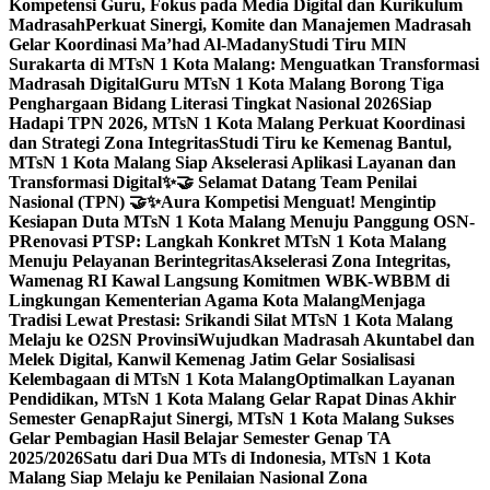
Kompetensi Guru, Fokus pada Media Digital dan Kurikulum
Madrasah
Perkuat Sinergi, Komite dan Manajemen Madrasah
Gelar Koordinasi Ma’had Al-Madany
Studi Tiru MIN
Surakarta di MTsN 1 Kota Malang: Menguatkan Transformasi
Madrasah Digital
Guru MTsN 1 Kota Malang Borong Tiga
Penghargaan Bidang Literasi Tingkat Nasional 2026
Siap
Hadapi TPN 2026, MTsN 1 Kota Malang Perkuat Koordinasi
dan Strategi Zona Integritas
Studi Tiru ke Kemenag Bantul,
MTsN 1 Kota Malang Siap Akselerasi Aplikasi Layanan dan
Transformasi Digital
✨🤝 Selamat Datang Team Penilai
Nasional (TPN) 🤝✨
Aura Kompetisi Menguat! Mengintip
Kesiapan Duta MTsN 1 Kota Malang Menuju Panggung OSN-
P
Renovasi PTSP: Langkah Konkret MTsN 1 Kota Malang
Menuju Pelayanan Berintegritas
Akselerasi Zona Integritas,
Wamenag RI Kawal Langsung Komitmen WBK-WBBM di
Lingkungan Kementerian Agama Kota Malang
Menjaga
Tradisi Lewat Prestasi: Srikandi Silat MTsN 1 Kota Malang
Melaju ke O2SN Provinsi
Wujudkan Madrasah Akuntabel dan
Melek Digital, Kanwil Kemenag Jatim Gelar Sosialisasi
Kelembagaan di MTsN 1 Kota Malang
Optimalkan Layanan
Pendidikan, MTsN 1 Kota Malang Gelar Rapat Dinas Akhir
Semester Genap
Rajut Sinergi, MTsN 1 Kota Malang Sukses
Gelar Pembagian Hasil Belajar Semester Genap TA
2025/2026
Satu dari Dua MTs di Indonesia, MTsN 1 Kota
Malang Siap Melaju ke Penilaian Nasional Zona