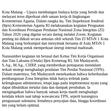
Kota Malang – Upaya membangun budaya kerja yang bersih dan
melayani terus diperkuat oleh satuan kerja di lingkungan
Kementerian Agama. Dalam rangka itu, Tim Inspektorat Jenderal
(Itjen) Kementerian Agama RI melaksanakan kegiatan Penguatan
dan Koordinasi Persiapan Penilaian Nasional Zona Integritas (ZI)
Tahun 2026 yang digelar secara daring melalui Zoom. Kegiatan
penting ini diikuti secara antusias oleh seluruh Tim ZI MTsN 1 Kota
Malang yang berkumpul dan menyimak bersama di Aula MTsN 1
Kota Malang untuk memperkuat sinergi internal madrasah.
Narasumber kegiatan ini berasal dari Ketua Tim Kerja Organisasi
dan Tata Laksana (Ortala) Itjen Kemenag RI, Siti Mudayaroh,
S.Ag., M.Ag., CHRP, yang memberikan pemaparan mendalam
terkait strategi menghadapi penilaian Tim Penilai Nasional (TPN).
Dalam materinya, Siti Mudayaroh menekankan bahwa keberhasilan
pembangunan Zona Integritas tidak hanya terletak pada
kelengkapan administrasi, tetapi juga pada implementasi nyata yang
dapat dibuktikan melalui data dan dampak perubahan. Ia
mengingatkan bahwa banyak satuan kerja masih menghadapi
kendala teknis saat tahap wawancara TPN, seperti kurangnya
penguasaan substansi, lemahnya penyajian data, hingga koordinasi
tim yang belum optimal.