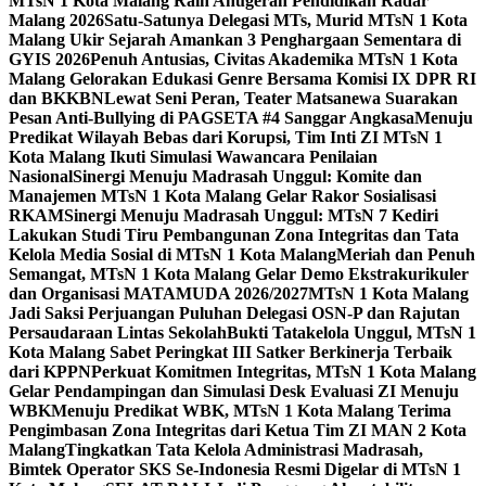
MTsN 1 Kota Malang Raih Anugerah Pendidikan Radar
Malang 2026
Satu-Satunya Delegasi MTs, Murid MTsN 1 Kota
Malang Ukir Sejarah Amankan 3 Penghargaan Sementara di
GYIS 2026
Penuh Antusias, Civitas Akademika MTsN 1 Kota
Malang Gelorakan Edukasi Genre Bersama Komisi IX DPR RI
dan BKKBN
Lewat Seni Peran, Teater Matsanewa Suarakan
Pesan Anti-Bullying di PAGSETA #4 Sanggar Angkasa
Menuju
Predikat Wilayah Bebas dari Korupsi, Tim Inti ZI MTsN 1
Kota Malang Ikuti Simulasi Wawancara Penilaian
Nasional
Sinergi Menuju Madrasah Unggul: Komite dan
Manajemen MTsN 1 Kota Malang Gelar Rakor Sosialisasi
RKAM
Sinergi Menuju Madrasah Unggul: MTsN 7 Kediri
Lakukan Studi Tiru Pembangunan Zona Integritas dan Tata
Kelola Media Sosial di MTsN 1 Kota Malang
Meriah dan Penuh
Semangat, MTsN 1 Kota Malang Gelar Demo Ekstrakurikuler
dan Organisasi MATAMUDA 2026/2027
MTsN 1 Kota Malang
Jadi Saksi Perjuangan Puluhan Delegasi OSN-P dan Rajutan
Persaudaraan Lintas Sekolah
Bukti Tatakelola Unggul, MTsN 1
Kota Malang Sabet Peringkat III Satker Berkinerja Terbaik
dari KPPN
Perkuat Komitmen Integritas, MTsN 1 Kota Malang
Gelar Pendampingan dan Simulasi Desk Evaluasi ZI Menuju
WBK
Menuju Predikat WBK, MTsN 1 Kota Malang Terima
Pengimbasan Zona Integritas dari Ketua Tim ZI MAN 2 Kota
Malang
Tingkatkan Tata Kelola Administrasi Madrasah,
Bimtek Operator SKS Se-Indonesia Resmi Digelar di MTsN 1