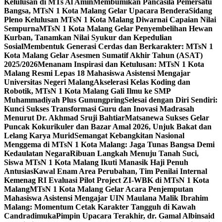
Kelulusan di MTs Al Amin
Membumikan Pancasila Pemersatu
Bangsa, MTsN 1 Kota Malang Gelar Upacara Bendera
Sidang
Pleno Kelulusan MTsN 1 Kota Malang Diwarnai Capaian Nilai
Sempurna
MTsN 1 Kota Malang Gelar Penyembelihan Hewan
Kurban, Tanamkan Nilai Syukur dan Kepedulian
Sosial
Membentuk Generasi Cerdas dan Berkarakter: MTsN 1
Kota Malang Gelar Asesmen Sumatif Akhir Tahun (ASAT)
2025/2026
Menanam Inspirasi dan Ketulusan: MTsN 1 Kota
Malang Resmi Lepas 18 Mahasiswa Asistensi Mengajar
Universitas Negeri Malang
Akselerasi Kelas Koding dan
Robotik, MTsN 1 Kota Malang Gali Ilmu ke SMP
Muhammadiyah Plus Gunungpring
Selesai dengan Diri Sendiri:
Kunci Sukses Transformasi Guru dan Inovasi Madrasah
Menurut Dr. Akhmad Sruji Bahtiar
Matsanewa Sukses Gelar
Puncak Kokurikuler dan Bazar Amal 2026, Unjuk Bakat dan
Lelang Karya Murid
Semangat Kebangkitan Nasional
Menggema di MTsN 1 Kota Malang: Jaga Tunas Bangsa Demi
Kedaulatan Negara
Ribuan Langkah Menuju Tanah Suci,
Siswa MTsN 1 Kota Malang Ikuti Manasik Haji Penuh
Antusias
Kawal Enam Area Perubahan, Tim Penilai Internal
Kemenag RI Evaluasi Pilot Project ZI-WBK di MTsN 1 Kota
Malang
MTsN 1 Kota Malang Gelar Acara Penjemputan
Mahasiswa Asistensi Mengajar UIN Maulana Malik Ibrahim
Malang: Momentum Cetak Karakter Tangguh di Kawah
Candradimuka
Pimpin Upacara Terakhir, dr. Gamal Albinsaid