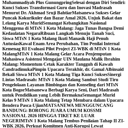
Muhammadiyah Plus Gunungpring
Selesai dengan Diri Sendiri:
Kunci Sukses Transformasi Guru dan Inovasi Madrasah
Menurut Dr. Akhmad Sruji Bahtiar
Matsanewa Sukses Gelar
Puncak Kokurikuler dan Bazar Amal 2026, Unjuk Bakat dan
Lelang Karya Murid
Semangat Kebangkitan Nasional
Menggema di MTsN 1 Kota Malang: Jaga Tunas Bangsa Demi
Kedaulatan Negara
Ribuan Langkah Menuju Tanah Suci,
Siswa MTsN 1 Kota Malang Ikuti Manasik Haji Penuh
Antusias
Kawal Enam Area Perubahan, Tim Penilai Internal
Kemenag RI Evaluasi Pilot Project ZI-WBK di MTsN 1 Kota
Malang
MTsN 1 Kota Malang Gelar Acara Penjemputan
Mahasiswa Asistensi Mengajar UIN Maulana Malik Ibrahim
Malang: Momentum Cetak Karakter Tangguh di Kawah
Candradimuka
Pimpin Upacara Terakhir, dr. Gamal Albinsaid
Bekali Siswa MTsN 1 Kota Malang Tiga Kunci Sukses
Sinergi
Lintas Madrasah: MTsN 1 Kota Malang Sambut Studi Tiru
Pengelolaan Layanan Bimbingan dan Konseling dari MTsN
Kota Bogor
Matsanewa Berbagi Karya Seni, Dari Madrasah
untuk Pendidikan yang Lebih Bermakna
Semangat Murid
Kelas 9 MTsN 1 Kota Malang Tetap Membara dalam Upacara
Bendera Pasca-Ujian
MATSANEWA MENGGUNCANG
BANDUNG: BORONG JUARA UMUM KOSSMI
NASIONAL 2026 HINGGA TIKET KE LUAR
NEGERI
MTsN 1 Kota Malang Tembus Penilaian Tahap II ZI-
WBK 2026, Perkuat Komitmen Anti-Korupsi Lewat