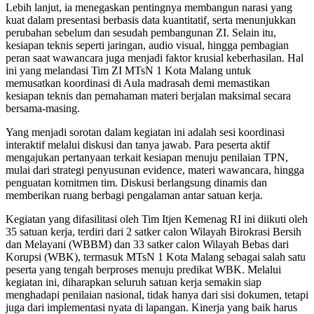
Lebih lanjut, ia menegaskan pentingnya membangun narasi yang
kuat dalam presentasi berbasis data kuantitatif, serta menunjukkan
perubahan sebelum dan sesudah pembangunan ZI. Selain itu,
kesiapan teknis seperti jaringan, audio visual, hingga pembagian
peran saat wawancara juga menjadi faktor krusial keberhasilan. Hal
ini yang melandasi Tim ZI MTsN 1 Kota Malang untuk
memusatkan koordinasi di Aula madrasah demi memastikan
kesiapan teknis dan pemahaman materi berjalan maksimal secara
bersama-masing.
Yang menjadi sorotan dalam kegiatan ini adalah sesi koordinasi
interaktif melalui diskusi dan tanya jawab. Para peserta aktif
mengajukan pertanyaan terkait kesiapan menuju penilaian TPN,
mulai dari strategi penyusunan evidence, materi wawancara, hingga
penguatan komitmen tim. Diskusi berlangsung dinamis dan
memberikan ruang berbagi pengalaman antar satuan kerja.
Kegiatan yang difasilitasi oleh Tim Itjen Kemenag RI ini diikuti oleh
35 satuan kerja, terdiri dari 2 satker calon Wilayah Birokrasi Bersih
dan Melayani (WBBM) dan 33 satker calon Wilayah Bebas dari
Korupsi (WBK), termasuk MTsN 1 Kota Malang sebagai salah satu
peserta yang tengah berproses menuju predikat WBK. Melalui
kegiatan ini, diharapkan seluruh satuan kerja semakin siap
menghadapi penilaian nasional, tidak hanya dari sisi dokumen, tetapi
juga dari implementasi nyata di lapangan. Kinerja yang baik harus