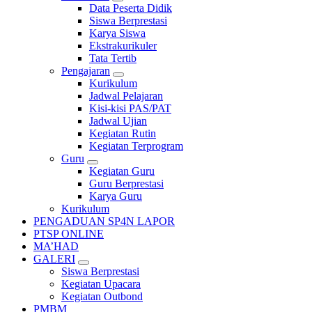
Data Peserta Didik
Siswa Berprestasi
Karya Siswa
Ekstrakurikuler
Tata Tertib
Pengajaran
Kurikulum
Jadwal Pelajaran
Kisi-kisi PAS/PAT
Jadwal Ujian
Kegiatan Rutin
Kegiatan Terprogram
Guru
Kegiatan Guru
Guru Berprestasi
Karya Guru
Kurikulum
PENGADUAN SP4N LAPOR
PTSP ONLINE
MA’HAD
GALERI
Siswa Berprestasi
Kegiatan Upacara
Kegiatan Outbond
PMBM