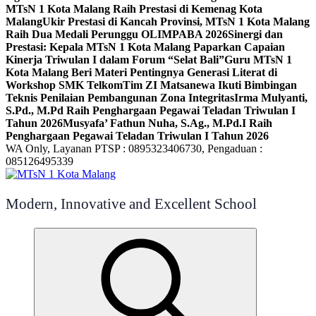
MTsN 1 Kota Malang Raih Prestasi di Kemenag Kota
Malang
Ukir Prestasi di Kancah Provinsi, MTsN 1 Kota Malang
Raih Dua Medali Perunggu OLIMPABA 2026
Sinergi dan
Prestasi: Kepala MTsN 1 Kota Malang Paparkan Capaian
Kinerja Triwulan I dalam Forum “Selat Bali”
Guru MTsN 1
Kota Malang Beri Materi Pentingnya Generasi Literat di
Workshop SMK Telkom
Tim ZI Matsanewa Ikuti Bimbingan
Teknis Penilaian Pembangunan Zona Integritas
Irma Mulyanti,
S.Pd., M.Pd Raih Penghargaan Pegawai Teladan Triwulan I
Tahun 2026
Musyafa’ Fathun Nuha, S.Ag., M.Pd.I Raih
Penghargaan Pegawai Teladan Triwulan I Tahun 2026
WA Only, Layanan PTSP : 0895323406730, Pengaduan :
085126495339
Modern, Innovative and Excellent School