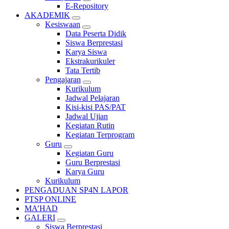
E-Repository
AKADEMIK
Kesiswaan
Data Peserta Didik
Siswa Berprestasi
Karya Siswa
Ekstrakurikuler
Tata Tertib
Pengajaran
Kurikulum
Jadwal Pelajaran
Kisi-kisi PAS/PAT
Jadwal Ujian
Kegiatan Rutin
Kegiatan Terprogram
Guru
Kegiatan Guru
Guru Berprestasi
Karya Guru
Kurikulum
PENGADUAN SP4N LAPOR
PTSP ONLINE
MA’HAD
GALERI
Siswa Berprestasi