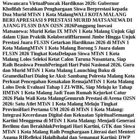
Wawancara Virtual
Puncak Hardiknas 2026: Gubernur
Khofifah Serahkan Penghargaan Siswa Berprestasi kepada
Dua Murid MTsN 1 Kota Malang
WALI KOTA MALANG
BERI APRESIASI 9 PRESTASI MURID MATSANEWA DI
AJANG FLS3N DAN O2SN 2026
Panggung Inovasi
Matsanewa: Murid Kelas IX MTsN 1 Kota Malang Unjuk Gigi
dalam Ujian Praktik Kolaboratif
Harmoni Jimbe Hingga Unjuk
Prestasi Juara FLS3N Getarkan Hardiknas 2026 di MTsN 1
Kota Malang
MTsN 1 Kota Malang Borong 5 Juara dalam
FLS3N 2026 Tingkat Kota
Delapan Siswa MTsN 1 Kota
Malang Lolos Seleksi Ketat Calon Taruna Nusantara, Siap
Raih Beasiswa Penuh
Peringati Hari Puisi Nasional 2026, Guru
dan Murid MTsN 1 Kota Malang Launching Buku di
Gramedia
Dari Dialog ke Aksi: Sambang Polresta Malang Kota
Perkuat Pencegahan Kenakalan Remaja
MTsN 1 Kota Malang
Lolos Desk Evaluasi Tahap I ZI-WBK, Siap Melaju ke Tahap
II
MTsN 1 Kota Malang Jadi Tuan Rumah Kejurkot Catur
2026 Piala Wali Kota Malang
Gemuruh Prestasi di Arena O2SN
2026: Satu Atlet MTsN 1 Kota Malang Melaju Tingkat
Provinsi
Hari Pertama UM 2026 di MTsN 1 Kota Malang:
Integrasi Kecerdasan Digital dan Kekuatan Spiritual
Semangat
Kartini Menggema di MTsN 1 Kota Malang: Menjadi Generasi
Berilmu dan Berakhlak
Peringati Hari Kartini, GTK dan Siswa
MTsN 1 Kota Malang Raih Penghargaan Literasi dari Menteri
Agama RI
Refleksi Halalbihalal dan Semangat Kartini: DWP