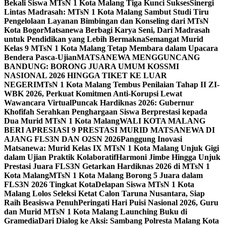
Bekali Siswa MTsN 1 Kota Malang Tiga Kunci Sukses
Sinergi
Lintas Madrasah: MTsN 1 Kota Malang Sambut Studi Tiru
Pengelolaan Layanan Bimbingan dan Konseling dari MTsN
Kota Bogor
Matsanewa Berbagi Karya Seni, Dari Madrasah
untuk Pendidikan yang Lebih Bermakna
Semangat Murid
Kelas 9 MTsN 1 Kota Malang Tetap Membara dalam Upacara
Bendera Pasca-Ujian
MATSANEWA MENGGUNCANG
BANDUNG: BORONG JUARA UMUM KOSSMI
NASIONAL 2026 HINGGA TIKET KE LUAR
NEGERI
MTsN 1 Kota Malang Tembus Penilaian Tahap II ZI-
WBK 2026, Perkuat Komitmen Anti-Korupsi Lewat
Wawancara Virtual
Puncak Hardiknas 2026: Gubernur
Khofifah Serahkan Penghargaan Siswa Berprestasi kepada
Dua Murid MTsN 1 Kota Malang
WALI KOTA MALANG
BERI APRESIASI 9 PRESTASI MURID MATSANEWA DI
AJANG FLS3N DAN O2SN 2026
Panggung Inovasi
Matsanewa: Murid Kelas IX MTsN 1 Kota Malang Unjuk Gigi
dalam Ujian Praktik Kolaboratif
Harmoni Jimbe Hingga Unjuk
Prestasi Juara FLS3N Getarkan Hardiknas 2026 di MTsN 1
Kota Malang
MTsN 1 Kota Malang Borong 5 Juara dalam
FLS3N 2026 Tingkat Kota
Delapan Siswa MTsN 1 Kota
Malang Lolos Seleksi Ketat Calon Taruna Nusantara, Siap
Raih Beasiswa Penuh
Peringati Hari Puisi Nasional 2026, Guru
dan Murid MTsN 1 Kota Malang Launching Buku di
Gramedia
Dari Dialog ke Aksi: Sambang Polresta Malang Kota