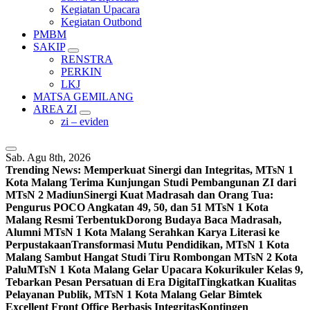
Kegiatan Upacara
Kegiatan Outbond
PMBM
SAKIP
RENSTRA
PERKIN
LKJ
MATSA GEMILANG
AREA ZI
zi – eviden
Sab. Agu 8th, 2026
Trending News:
Memperkuat Sinergi dan Integritas, MTsN 1
Kota Malang Terima Kunjungan Studi Pembangunan ZI dari
MTsN 2 Madiun
Sinergi Kuat Madrasah dan Orang Tua:
Pengurus POCO Angkatan 49, 50, dan 51 MTsN 1 Kota
Malang Resmi Terbentuk
Dorong Budaya Baca Madrasah,
Alumni MTsN 1 Kota Malang Serahkan Karya Literasi ke
Perpustakaan
Transformasi Mutu Pendidikan, MTsN 1 Kota
Malang Sambut Hangat Studi Tiru Rombongan MTsN 2 Kota
Palu
MTsN 1 Kota Malang Gelar Upacara Kokurikuler Kelas 9,
Tebarkan Pesan Persatuan di Era Digital
Tingkatkan Kualitas
Pelayanan Publik, MTsN 1 Kota Malang Gelar Bimtek
Excellent Front Office Berbasis Integritas
Kontingen