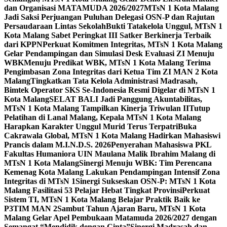
dan Organisasi MATAMUDA 2026/2027
MTsN 1 Kota Malang
Jadi Saksi Perjuangan Puluhan Delegasi OSN-P dan Rajutan
Persaudaraan Lintas Sekolah
Bukti Tatakelola Unggul, MTsN 1
Kota Malang Sabet Peringkat III Satker Berkinerja Terbaik
dari KPPN
Perkuat Komitmen Integritas, MTsN 1 Kota Malang
Gelar Pendampingan dan Simulasi Desk Evaluasi ZI Menuju
WBK
Menuju Predikat WBK, MTsN 1 Kota Malang Terima
Pengimbasan Zona Integritas dari Ketua Tim ZI MAN 2 Kota
Malang
Tingkatkan Tata Kelola Administrasi Madrasah,
Bimtek Operator SKS Se-Indonesia Resmi Digelar di MTsN 1
Kota Malang
SELAT BALI Jadi Panggung Akuntabilitas,
MTsN 1 Kota Malang Tampilkan Kinerja Triwulan II
Tutup
Pelatihan di Lanal Malang, Kepala MTsN 1 Kota Malang
Harapkan Karakter Unggul Murid Terus Terpatri
Buka
Cakrawala Global, MTsN 1 Kota Malang Hadirkan Mahasiswi
Prancis dalam M.I.N.D.S. 2026
Penyerahan Mahasiswa PKL
Fakultas Humaniora UIN Maulana Malik Ibrahim Malang di
MTsN 1 Kota Malang
Sinergi Menuju WBK: Tim Perencana
Kemenag Kota Malang Lakukan Pendampingan Intensif Zona
Integritas di MTsN 1
Sinergi Sukseskan OSN-P: MTsN 1 Kota
Malang Fasilitasi 53 Pelajar Hebat Tingkat Provinsi
Perkuat
Sistem TI, MTsN 1 Kota Malang Belajar Praktik Baik ke
P3TIM MAN 2
Sambut Tahun Ajaran Baru, MTsN 1 Kota
Malang Gelar Apel Pembukaan Matamuda 2026/2027 dengan
Semangat “Mendidik dengan Cinta”
Sinergi Madrasah dan