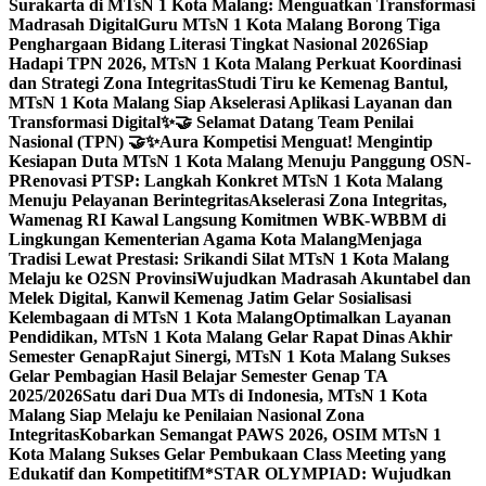
Surakarta di MTsN 1 Kota Malang: Menguatkan Transformasi
Madrasah Digital
Guru MTsN 1 Kota Malang Borong Tiga
Penghargaan Bidang Literasi Tingkat Nasional 2026
Siap
Hadapi TPN 2026, MTsN 1 Kota Malang Perkuat Koordinasi
dan Strategi Zona Integritas
Studi Tiru ke Kemenag Bantul,
MTsN 1 Kota Malang Siap Akselerasi Aplikasi Layanan dan
Transformasi Digital
✨🤝 Selamat Datang Team Penilai
Nasional (TPN) 🤝✨
Aura Kompetisi Menguat! Mengintip
Kesiapan Duta MTsN 1 Kota Malang Menuju Panggung OSN-
P
Renovasi PTSP: Langkah Konkret MTsN 1 Kota Malang
Menuju Pelayanan Berintegritas
Akselerasi Zona Integritas,
Wamenag RI Kawal Langsung Komitmen WBK-WBBM di
Lingkungan Kementerian Agama Kota Malang
Menjaga
Tradisi Lewat Prestasi: Srikandi Silat MTsN 1 Kota Malang
Melaju ke O2SN Provinsi
Wujudkan Madrasah Akuntabel dan
Melek Digital, Kanwil Kemenag Jatim Gelar Sosialisasi
Kelembagaan di MTsN 1 Kota Malang
Optimalkan Layanan
Pendidikan, MTsN 1 Kota Malang Gelar Rapat Dinas Akhir
Semester Genap
Rajut Sinergi, MTsN 1 Kota Malang Sukses
Gelar Pembagian Hasil Belajar Semester Genap TA
2025/2026
Satu dari Dua MTs di Indonesia, MTsN 1 Kota
Malang Siap Melaju ke Penilaian Nasional Zona
Integritas
Kobarkan Semangat PAWS 2026, OSIM MTsN 1
Kota Malang Sukses Gelar Pembukaan Class Meeting yang
Edukatif dan Kompetitif
M*STAR OLYMPIAD: Wujudkan