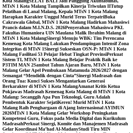
Kota Malang
SELAT BALI Jadi Panggung Akuntabilitas,
MTsN 1 Kota Malang Tampilkan Kinerja Triwulan II
Tutup
Pelatihan di Lanal Malang, Kepala MTsN 1 Kota Malang
Harapkan Karakter Unggul Murid Terus Terpatri
Buka
Cakrawala Global, MTsN 1 Kota Malang Hadirkan Mahasiswi
Prancis dalam M.I.N.D.S. 2026
Penyerahan Mahasiswa PKL
Fakultas Humaniora UIN Maulana Malik Ibrahim Malang di
MTsN 1 Kota Malang
Sinergi Menuju WBK: Tim Perencana
Kemenag Kota Malang Lakukan Pendampingan Intensif Zona
Integritas di MTsN 1
Sinergi Sukseskan OSN-P: MTsN 1 Kota
Malang Fasilitasi 53 Pelajar Hebat Tingkat Provinsi
Perkuat
Sistem TI, MTsN 1 Kota Malang Belajar Praktik Baik ke
P3TIM MAN 2
Sambut Tahun Ajaran Baru, MTsN 1 Kota
Malang Gelar Apel Pembukaan Matamuda 2026/2027 dengan
Semangat “Mendidik dengan Cinta”
Sinergi Madrasah dan
Orang Tua: Kunci Sukses Mengantarkan Generasi
Berkarakter di MTsN 1 Kota Malang
Amanat Kritis Ketua
Pokjawas Madrasah Kemenag Kota Malang di MTsN 1 Kota
Malang: Secanggih Apa Pun Teknologi, Guru Adalah
Pembentuk Karakter Sejati
Keren! Murid MTsN 1 Kota
Malang Raih Penghargaan di Ajang Internasional AYIMUN
2026
MTsN 1 Kota Malang Gelar Workshop Peningkatan
Kompetensi Guru, Fokus pada Media Digital dan Kurikulum
Madrasah
Perkuat Sinergi, Komite dan Manajemen Madrasah
Gelar Koordinasi Ma’had Al-Madany
Studi Tiru MIN