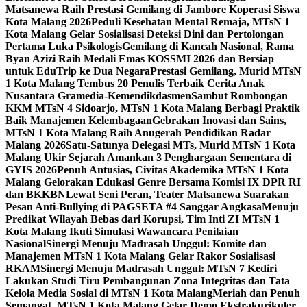
Matsanewa Raih Prestasi Gemilang di Jambore Koperasi Siswa
Kota Malang 2026
Peduli Kesehatan Mental Remaja, MTsN 1
Kota Malang Gelar Sosialisasi Deteksi Dini dan Pertolongan
Pertama Luka Psikologis
Gemilang di Kancah Nasional, Rama
Byan Azizi Raih Medali Emas KOSSMI 2026 dan Bersiap
untuk EduTrip ke Dua Negara
Prestasi Gemilang, Murid MTsN
1 Kota Malang Tembus 20 Penulis Terbaik Cerita Anak
Nusantara Gramedia-Kemendikdasmen
Sambut Rombongan
KKM MTsN 4 Sidoarjo, MTsN 1 Kota Malang Berbagi Praktik
Baik Manajemen Kelembagaan
Gebrakan Inovasi dan Sains,
MTsN 1 Kota Malang Raih Anugerah Pendidikan Radar
Malang 2026
Satu-Satunya Delegasi MTs, Murid MTsN 1 Kota
Malang Ukir Sejarah Amankan 3 Penghargaan Sementara di
GYIS 2026
Penuh Antusias, Civitas Akademika MTsN 1 Kota
Malang Gelorakan Edukasi Genre Bersama Komisi IX DPR RI
dan BKKBN
Lewat Seni Peran, Teater Matsanewa Suarakan
Pesan Anti-Bullying di PAGSETA #4 Sanggar Angkasa
Menuju
Predikat Wilayah Bebas dari Korupsi, Tim Inti ZI MTsN 1
Kota Malang Ikuti Simulasi Wawancara Penilaian
Nasional
Sinergi Menuju Madrasah Unggul: Komite dan
Manajemen MTsN 1 Kota Malang Gelar Rakor Sosialisasi
RKAM
Sinergi Menuju Madrasah Unggul: MTsN 7 Kediri
Lakukan Studi Tiru Pembangunan Zona Integritas dan Tata
Kelola Media Sosial di MTsN 1 Kota Malang
Meriah dan Penuh
Semangat, MTsN 1 Kota Malang Gelar Demo Ekstrakurikuler