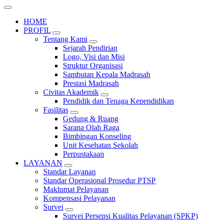
HOME
PROFIL
Tentang Kami
Sejarah Pendirian
Logo, Visi dan Misi
Struktur Organisasi
Sambutan Kepala Madrasah
Prestasi Madrasah
Civitas Akademik
Pendidik dan Tenaga Kependidikan
Fasilitas
Gedung & Ruang
Sarana Olah Raga
Bimbingan Konseling
Unit Kesehatan Sekolah
Perpustakaan
LAYANAN
Standar Layanan
Standar Operasional Prosedur PTSP
Maklumat Pelayanan
Kompensasi Pelayanan
Survei
Survei Persepsi Kualitas Pelayanan (SPKP)