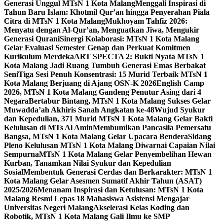
Generasi Unggul MTsN 1 Kota Malang
Menggali Inspirasi di
Tahun Baru Islam: Khotmil Qur’an hingga Penyerahan Piala
Citra di MTsN 1 Kota Malang
Mukhoyam Tahfiz 2026:
Menyatu dengan Al-Qur’an, Menguatkan Jiwa, Mengukir
Generasi Qurani
Sinergi Kolaborasi: MTsN 1 Kota Malang
Gelar Evaluasi Semester Genap dan Perkuat Komitmen
Kurikulum Merdeka
ART SPECTA 2: Bukti Nyata MTsN 1
Kota Malang Jadi Ruang Tumbuh Generasi Emas Berbakat
Seni
Tiga Sesi Penuh Konsentrasi: 15 Murid Terbaik MTsN 1
Kota Malang Berjuang di Ajang OSN-K 2026
English Camp
2026, MTsN 1 Kota Malang Gandeng Penutur Asing dari 4
Negara
Bertabur Bintang, MTsN 1 Kota Malang Sukses Gelar
Muwadda’ah Akhiris Sanah Angkatan ke-48
Wujud Syukur
dan Kepedulian, 371 Murid MTsN 1 Kota Malang Gelar Bakti
Kelulusan di MTs Al Amin
Membumikan Pancasila Pemersatu
Bangsa, MTsN 1 Kota Malang Gelar Upacara Bendera
Sidang
Pleno Kelulusan MTsN 1 Kota Malang Diwarnai Capaian Nilai
Sempurna
MTsN 1 Kota Malang Gelar Penyembelihan Hewan
Kurban, Tanamkan Nilai Syukur dan Kepedulian
Sosial
Membentuk Generasi Cerdas dan Berkarakter: MTsN 1
Kota Malang Gelar Asesmen Sumatif Akhir Tahun (ASAT)
2025/2026
Menanam Inspirasi dan Ketulusan: MTsN 1 Kota
Malang Resmi Lepas 18 Mahasiswa Asistensi Mengajar
Universitas Negeri Malang
Akselerasi Kelas Koding dan
Robotik, MTsN 1 Kota Malang Gali Ilmu ke SMP