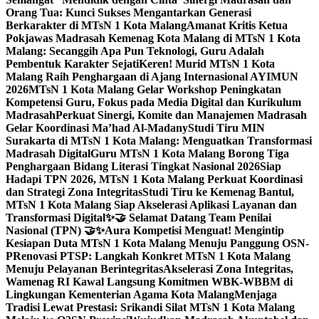
Orang Tua: Kunci Sukses Mengantarkan Generasi
Berkarakter di MTsN 1 Kota Malang
Amanat Kritis Ketua
Pokjawas Madrasah Kemenag Kota Malang di MTsN 1 Kota
Malang: Secanggih Apa Pun Teknologi, Guru Adalah
Pembentuk Karakter Sejati
Keren! Murid MTsN 1 Kota
Malang Raih Penghargaan di Ajang Internasional AYIMUN
2026
MTsN 1 Kota Malang Gelar Workshop Peningkatan
Kompetensi Guru, Fokus pada Media Digital dan Kurikulum
Madrasah
Perkuat Sinergi, Komite dan Manajemen Madrasah
Gelar Koordinasi Ma’had Al-Madany
Studi Tiru MIN
Surakarta di MTsN 1 Kota Malang: Menguatkan Transformasi
Madrasah Digital
Guru MTsN 1 Kota Malang Borong Tiga
Penghargaan Bidang Literasi Tingkat Nasional 2026
Siap
Hadapi TPN 2026, MTsN 1 Kota Malang Perkuat Koordinasi
dan Strategi Zona Integritas
Studi Tiru ke Kemenag Bantul,
MTsN 1 Kota Malang Siap Akselerasi Aplikasi Layanan dan
Transformasi Digital
✨🤝 Selamat Datang Team Penilai
Nasional (TPN) 🤝✨
Aura Kompetisi Menguat! Mengintip
Kesiapan Duta MTsN 1 Kota Malang Menuju Panggung OSN-
P
Renovasi PTSP: Langkah Konkret MTsN 1 Kota Malang
Menuju Pelayanan Berintegritas
Akselerasi Zona Integritas,
Wamenag RI Kawal Langsung Komitmen WBK-WBBM di
Lingkungan Kementerian Agama Kota Malang
Menjaga
Tradisi Lewat Prestasi: Srikandi Silat MTsN 1 Kota Malang