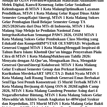
Melaju ke O2SN Provinsi
Wujudkan Madrasah Akuntabel dan
Melek Digital, Kanwil Kemenag Jatim Gelar Sosialisasi
Kelembagaan di MTsN 1 Kota Malang
Optimalkan Layanan
Pendidikan, MTsN 1 Kota Malang Gelar Rapat Dinas Akhir
Semester Genap
Rajut Sinergi, MTsN 1 Kota Malang Sukses
Gelar Pembagian Hasil Belajar Semester Genap TA
2025/2026
Satu dari Dua MTs di Indonesia, MTsN 1 Kota
Malang Siap Melaju ke Penilaian Nasional Zona
Integritas
Kobarkan Semangat PAWS 2026, OSIM MTsN 1
Kota Malang Sukses Gelar Pembukaan Class Meeting yang
Edukatif dan Kompetitif
M*STAR OLYMPIAD: Wujudkan
Generasi Unggul MTsN 1 Kota Malang
Menggali Inspirasi di
Tahun Baru Islam: Khotmil Qur’an hingga Penyerahan Piala
Citra di MTsN 1 Kota Malang
Mukhoyam Tahfiz 2026:
Menyatu dengan Al-Qur’an, Menguatkan Jiwa, Mengukir
Generasi Qurani
Sinergi Kolaborasi: MTsN 1 Kota Malang
Gelar Evaluasi Semester Genap dan Perkuat Komitmen
Kurikulum Merdeka
ART SPECTA 2: Bukti Nyata MTsN 1
Kota Malang Jadi Ruang Tumbuh Generasi Emas Berbakat
Seni
Tiga Sesi Penuh Konsentrasi: 15 Murid Terbaik MTsN 1
Kota Malang Berjuang di Ajang OSN-K 2026
English Camp
2026, MTsN 1 Kota Malang Gandeng Penutur Asing dari 4
Negara
Bertabur Bintang, MTsN 1 Kota Malang Sukses Gelar
Muwadda’ah Akhiris Sanah Angkatan ke-48
Wujud Syukur
dan Kepedulian, 371 Murid MTsN 1 Kota Malang Gelar Bakti