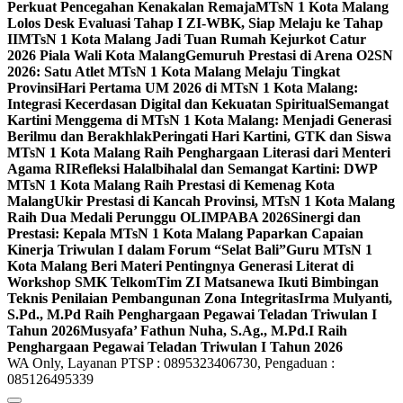
Perkuat Pencegahan Kenakalan Remaja
MTsN 1 Kota Malang
Lolos Desk Evaluasi Tahap I ZI-WBK, Siap Melaju ke Tahap
II
MTsN 1 Kota Malang Jadi Tuan Rumah Kejurkot Catur
2026 Piala Wali Kota Malang
Gemuruh Prestasi di Arena O2SN
2026: Satu Atlet MTsN 1 Kota Malang Melaju Tingkat
Provinsi
Hari Pertama UM 2026 di MTsN 1 Kota Malang:
Integrasi Kecerdasan Digital dan Kekuatan Spiritual
Semangat
Kartini Menggema di MTsN 1 Kota Malang: Menjadi Generasi
Berilmu dan Berakhlak
Peringati Hari Kartini, GTK dan Siswa
MTsN 1 Kota Malang Raih Penghargaan Literasi dari Menteri
Agama RI
Refleksi Halalbihalal dan Semangat Kartini: DWP
MTsN 1 Kota Malang Raih Prestasi di Kemenag Kota
Malang
Ukir Prestasi di Kancah Provinsi, MTsN 1 Kota Malang
Raih Dua Medali Perunggu OLIMPABA 2026
Sinergi dan
Prestasi: Kepala MTsN 1 Kota Malang Paparkan Capaian
Kinerja Triwulan I dalam Forum “Selat Bali”
Guru MTsN 1
Kota Malang Beri Materi Pentingnya Generasi Literat di
Workshop SMK Telkom
Tim ZI Matsanewa Ikuti Bimbingan
Teknis Penilaian Pembangunan Zona Integritas
Irma Mulyanti,
S.Pd., M.Pd Raih Penghargaan Pegawai Teladan Triwulan I
Tahun 2026
Musyafa’ Fathun Nuha, S.Ag., M.Pd.I Raih
Penghargaan Pegawai Teladan Triwulan I Tahun 2026
WA Only, Layanan PTSP : 0895323406730, Pengaduan :
085126495339