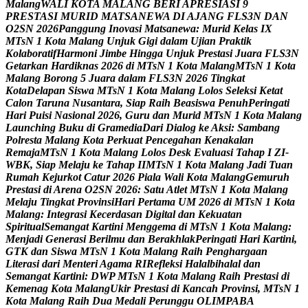
M
a
l
a
n
g
W
A
L
I
K
O
T
A
M
A
L
A
N
G
B
E
R
I
A
P
R
E
S
I
A
S
I
9
P
R
E
S
T
A
S
I
M
U
R
I
D
M
A
T
S
A
N
E
W
A
D
I
A
J
A
N
G
F
L
S
3
N
D
A
N
O
2
S
N
2
0
2
6
P
a
n
g
g
u
n
g
I
n
o
v
a
s
i
M
a
t
s
a
n
e
w
a
:
M
u
r
i
d
K
e
l
a
s
I
X
M
T
s
N
1
K
o
t
a
M
a
l
a
n
g
U
n
j
u
k
G
i
g
i
d
a
l
a
m
U
j
i
a
n
P
r
a
k
t
i
k
K
o
l
a
b
o
r
a
t
i
f
H
a
r
m
o
n
i
J
i
m
b
e
H
i
n
g
g
a
U
n
j
u
k
P
r
e
s
t
a
s
i
J
u
a
r
a
F
L
S
3
N
G
e
t
a
r
k
a
n
H
a
r
d
i
k
n
a
s
2
0
2
6
d
i
M
T
s
N
1
K
o
t
a
M
a
l
a
n
g
M
T
s
N
1
K
o
t
a
M
a
l
a
n
g
B
o
r
o
n
g
5
J
u
a
r
a
d
a
l
a
m
F
L
S
3
N
2
0
2
6
T
i
n
g
k
a
t
K
o
t
a
D
e
l
a
p
a
n
S
i
s
w
a
M
T
s
N
1
K
o
t
a
M
a
l
a
n
g
L
o
l
o
s
S
e
l
e
k
s
i
K
e
t
a
t
C
a
l
o
n
T
a
r
u
n
a
N
u
s
a
n
t
a
r
a
,
S
i
a
p
R
a
i
h
B
e
a
s
i
s
w
a
P
e
n
u
h
P
e
r
i
n
g
a
t
i
H
a
r
i
P
u
i
s
i
N
a
s
i
o
n
a
l
2
0
2
6
,
G
u
r
u
d
a
n
M
u
r
i
d
M
T
s
N
1
K
o
t
a
M
a
l
a
n
g
L
a
u
n
c
h
i
n
g
B
u
k
u
d
i
G
r
a
m
e
d
i
a
D
a
r
i
D
i
a
l
o
g
k
e
A
k
s
i
:
S
a
m
b
a
n
g
P
o
l
r
e
s
t
a
M
a
l
a
n
g
K
o
t
a
P
e
r
k
u
a
t
P
e
n
c
e
g
a
h
a
n
K
e
n
a
k
a
l
a
n
R
e
m
a
j
a
M
T
s
N
1
K
o
t
a
M
a
l
a
n
g
L
o
l
o
s
D
e
s
k
E
v
a
l
u
a
s
i
T
a
h
a
p
I
Z
I
-
W
B
K
,
S
i
a
p
M
e
l
a
j
u
k
e
T
a
h
a
p
I
I
M
T
s
N
1
K
o
t
a
M
a
l
a
n
g
J
a
d
i
T
u
a
n
R
u
m
a
h
K
e
j
u
r
k
o
t
C
a
t
u
r
2
0
2
6
P
i
a
l
a
W
a
l
i
K
o
t
a
M
a
l
a
n
g
G
e
m
u
r
u
h
P
r
e
s
t
a
s
i
d
i
A
r
e
n
a
O
2
S
N
2
0
2
6
:
S
a
t
u
A
t
l
e
t
M
T
s
N
1
K
o
t
a
M
a
l
a
n
g
M
e
l
a
j
u
T
i
n
g
k
a
t
P
r
o
v
i
n
s
i
H
a
r
i
P
e
r
t
a
m
a
U
M
2
0
2
6
d
i
M
T
s
N
1
K
o
t
a
M
a
l
a
n
g
:
I
n
t
e
g
r
a
s
i
K
e
c
e
r
d
a
s
a
n
D
i
g
i
t
a
l
d
a
n
K
e
k
u
a
t
a
n
S
p
i
r
i
t
u
a
l
S
e
m
a
n
g
a
t
K
a
r
t
i
n
i
M
e
n
g
g
e
m
a
d
i
M
T
s
N
1
K
o
t
a
M
a
l
a
n
g
:
M
e
n
j
a
d
i
G
e
n
e
r
a
s
i
B
e
r
i
l
m
u
d
a
n
B
e
r
a
k
h
l
a
k
P
e
r
i
n
g
a
t
i
H
a
r
i
K
a
r
t
i
n
i
,
G
T
K
d
a
n
S
i
s
w
a
M
T
s
N
1
K
o
t
a
M
a
l
a
n
g
R
a
i
h
P
e
n
g
h
a
r
g
a
a
n
L
i
t
e
r
a
s
i
d
a
r
i
M
e
n
t
e
r
i
A
g
a
m
a
R
I
R
e
f
l
e
k
s
i
H
a
l
a
l
b
i
h
a
l
a
l
d
a
n
S
e
m
a
n
g
a
t
K
a
r
t
i
n
i
:
D
W
P
M
T
s
N
1
K
o
t
a
M
a
l
a
n
g
R
a
i
h
P
r
e
s
t
a
s
i
d
i
K
e
m
e
n
a
g
K
o
t
a
M
a
l
a
n
g
U
k
i
r
P
r
e
s
t
a
s
i
d
i
K
a
n
c
a
h
P
r
o
v
i
n
s
i
,
M
T
s
N
1
K
o
t
a
M
a
l
a
n
g
R
a
i
h
D
u
a
M
e
d
a
l
i
P
e
r
u
n
g
g
u
O
L
I
M
P
A
B
A