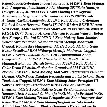
K
e
l
e
m
b
a
g
a
a
n
G
e
b
r
a
k
a
n
I
n
o
v
a
s
i
d
a
n
S
a
i
n
s
,
M
T
s
N
1
K
o
t
a
M
a
l
a
n
g
R
a
i
h
A
n
u
g
e
r
a
h
P
e
n
d
i
d
i
k
a
n
R
a
d
a
r
M
a
l
a
n
g
2
0
2
6
S
a
t
u
-
S
a
t
u
n
y
a
D
e
l
e
g
a
s
i
M
T
s
,
M
u
r
i
d
M
T
s
N
1
K
o
t
a
M
a
l
a
n
g
U
k
i
r
S
e
j
a
r
a
h
A
m
a
n
k
a
n
3
P
e
n
g
h
a
r
g
a
a
n
S
e
m
e
n
t
a
r
a
d
i
G
Y
I
S
2
0
2
6
P
e
n
u
h
A
n
t
u
s
i
a
s
,
C
i
v
i
t
a
s
A
k
a
d
e
m
i
k
a
M
T
s
N
1
K
o
t
a
M
a
l
a
n
g
G
e
l
o
r
a
k
a
n
E
d
u
k
a
s
i
G
e
n
r
e
B
e
r
s
a
m
a
K
o
m
i
s
i
I
X
D
P
R
R
I
d
a
n
B
K
K
B
N
L
e
w
a
t
S
e
n
i
P
e
r
a
n
,
T
e
a
t
e
r
M
a
t
s
a
n
e
w
a
S
u
a
r
a
k
a
n
P
e
s
a
n
A
n
t
i
-
B
u
l
l
y
i
n
g
d
i
P
A
G
S
E
T
A
#
4
S
a
n
g
g
a
r
A
n
g
k
a
s
a
M
e
n
u
j
u
P
r
e
d
i
k
a
t
W
i
l
a
y
a
h
B
e
b
a
s
d
a
r
i
K
o
r
u
p
s
i
,
T
i
m
I
n
t
i
Z
I
M
T
s
N
1
K
o
t
a
M
a
l
a
n
g
I
k
u
t
i
S
i
m
u
l
a
s
i
W
a
w
a
n
c
a
r
a
P
e
n
i
l
a
i
a
n
N
a
s
i
o
n
a
l
S
i
n
e
r
g
i
M
e
n
u
j
u
M
a
d
r
a
s
a
h
U
n
g
g
u
l
:
K
o
m
i
t
e
d
a
n
M
a
n
a
j
e
m
e
n
M
T
s
N
1
K
o
t
a
M
a
l
a
n
g
G
e
l
a
r
R
a
k
o
r
S
o
s
i
a
l
i
s
a
s
i
R
K
A
M
S
i
n
e
r
g
i
M
e
n
u
j
u
M
a
d
r
a
s
a
h
U
n
g
g
u
l
:
M
T
s
N
7
K
e
d
i
r
i
L
a
k
u
k
a
n
S
t
u
d
i
T
i
r
u
P
e
m
b
a
n
g
u
n
a
n
Z
o
n
a
I
n
t
e
g
r
i
t
a
s
d
a
n
T
a
t
a
K
e
l
o
l
a
M
e
d
i
a
S
o
s
i
a
l
d
i
M
T
s
N
1
K
o
t
a
M
a
l
a
n
g
M
e
r
i
a
h
d
a
n
P
e
n
u
h
S
e
m
a
n
g
a
t
,
M
T
s
N
1
K
o
t
a
M
a
l
a
n
g
G
e
l
a
r
D
e
m
o
E
k
s
t
r
a
k
u
r
i
k
u
l
e
r
d
a
n
O
r
g
a
n
i
s
a
s
i
M
A
T
A
M
U
D
A
2
0
2
6
/
2
0
2
7
M
T
s
N
1
K
o
t
a
M
a
l
a
n
g
J
a
d
i
S
a
k
s
i
P
e
r
j
u
a
n
g
a
n
P
u
l
u
h
a
n
D
e
l
e
g
a
s
i
O
S
N
-
P
d
a
n
R
a
j
u
t
a
n
P
e
r
s
a
u
d
a
r
a
a
n
L
i
n
t
a
s
S
e
k
o
l
a
h
B
u
k
t
i
T
a
t
a
k
e
l
o
l
a
U
n
g
g
u
l
,
M
T
s
N
1
K
o
t
a
M
a
l
a
n
g
S
a
b
e
t
P
e
r
i
n
g
k
a
t
I
I
I
S
a
t
k
e
r
B
e
r
k
i
n
e
r
j
a
T
e
r
b
a
i
k
d
a
r
i
K
P
P
N
P
e
r
k
u
a
t
K
o
m
i
t
m
e
n
I
n
t
e
g
r
i
t
a
s
,
M
T
s
N
1
K
o
t
a
M
a
l
a
n
g
G
e
l
a
r
P
e
n
d
a
m
p
i
n
g
a
n
d
a
n
S
i
m
u
l
a
s
i
D
e
s
k
E
v
a
l
u
a
s
i
Z
I
M
e
n
u
j
u
W
B
K
M
e
n
u
j
u
P
r
e
d
i
k
a
t
W
B
K
,
M
T
s
N
1
K
o
t
a
M
a
l
a
n
g
T
e
r
i
m
a
P
e
n
g
i
m
b
a
s
a
n
Z
o
n
a
I
n
t
e
g
r
i
t
a
s
d
a
r
i
K
e
t
u
a
T
i
m
Z
I
M
A
N
2
K
o
t
a
M
a
l
a
n
g
T
i
n
g
k
a
t
k
a
n
T
a
t
a
K
e
l
o
l
a
A
d
m
i
n
i
s
t
r
a
s
i
M
a
d
r
a
s
a
h
,
B
i
m
t
e
k
O
p
e
r
a
t
o
r
S
K
S
S
e
-
I
n
d
o
n
e
s
i
a