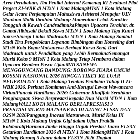
A
r
e
a
P
e
r
u
b
a
h
a
n
,
T
i
m
P
e
n
i
l
a
i
I
n
t
e
r
n
a
l
K
e
m
e
n
a
g
R
I
E
v
a
l
u
a
s
i
P
i
l
o
t
P
r
o
j
e
c
t
Z
I
-
W
B
K
d
i
M
T
s
N
1
K
o
t
a
M
a
l
a
n
g
M
T
s
N
1
K
o
t
a
M
a
l
a
n
g
G
e
l
a
r
A
c
a
r
a
P
e
n
j
e
m
p
u
t
a
n
M
a
h
a
s
i
s
w
a
A
s
i
s
t
e
n
s
i
M
e
n
g
a
j
a
r
U
I
N
M
a
u
l
a
n
a
M
a
l
i
k
I
b
r
a
h
i
m
M
a
l
a
n
g
:
M
o
m
e
n
t
u
m
C
e
t
a
k
K
a
r
a
k
t
e
r
T
a
n
g
g
u
h
d
i
K
a
w
a
h
C
a
n
d
r
a
d
i
m
u
k
a
P
i
m
p
i
n
U
p
a
c
a
r
a
T
e
r
a
k
h
i
r
,
d
r
.
G
a
m
a
l
A
l
b
i
n
s
a
i
d
B
e
k
a
l
i
S
i
s
w
a
M
T
s
N
1
K
o
t
a
M
a
l
a
n
g
T
i
g
a
K
u
n
c
i
S
u
k
s
e
s
S
i
n
e
r
g
i
L
i
n
t
a
s
M
a
d
r
a
s
a
h
:
M
T
s
N
1
K
o
t
a
M
a
l
a
n
g
S
a
m
b
u
t
S
t
u
d
i
T
i
r
u
P
e
n
g
e
l
o
l
a
a
n
L
a
y
a
n
a
n
B
i
m
b
i
n
g
a
n
d
a
n
K
o
n
s
e
l
i
n
g
d
a
r
i
M
T
s
N
K
o
t
a
B
o
g
o
r
M
a
t
s
a
n
e
w
a
B
e
r
b
a
g
i
K
a
r
y
a
S
e
n
i
,
D
a
r
i
M
a
d
r
a
s
a
h
u
n
t
u
k
P
e
n
d
i
d
i
k
a
n
y
a
n
g
L
e
b
i
h
B
e
r
m
a
k
n
a
S
e
m
a
n
g
a
t
M
u
r
i
d
K
e
l
a
s
9
M
T
s
N
1
K
o
t
a
M
a
l
a
n
g
T
e
t
a
p
M
e
m
b
a
r
a
d
a
l
a
m
U
p
a
c
a
r
a
B
e
n
d
e
r
a
P
a
s
c
a
-
U
j
i
a
n
M
A
T
S
A
N
E
W
A
M
E
N
G
G
U
N
C
A
N
G
B
A
N
D
U
N
G
:
B
O
R
O
N
G
J
U
A
R
A
U
M
U
M
K
O
S
S
M
I
N
A
S
I
O
N
A
L
2
0
2
6
H
I
N
G
G
A
T
I
K
E
T
K
E
L
U
A
R
N
E
G
E
R
I
M
T
s
N
1
K
o
t
a
M
a
l
a
n
g
T
e
m
b
u
s
P
e
n
i
l
a
i
a
n
T
a
h
a
p
I
I
Z
I
-
W
B
K
2
0
2
6
,
P
e
r
k
u
a
t
K
o
m
i
t
m
e
n
A
n
t
i
-
K
o
r
u
p
s
i
L
e
w
a
t
W
a
w
a
n
c
a
r
a
V
i
r
t
u
a
l
P
u
n
c
a
k
H
a
r
d
i
k
n
a
s
2
0
2
6
:
G
u
b
e
r
n
u
r
K
h
o
f
i
f
a
h
S
e
r
a
h
k
a
n
P
e
n
g
h
a
r
g
a
a
n
S
i
s
w
a
B
e
r
p
r
e
s
t
a
s
i
k
e
p
a
d
a
D
u
a
M
u
r
i
d
M
T
s
N
1
K
o
t
a
M
a
l
a
n
g
W
A
L
I
K
O
T
A
M
A
L
A
N
G
B
E
R
I
A
P
R
E
S
I
A
S
I
9
P
R
E
S
T
A
S
I
M
U
R
I
D
M
A
T
S
A
N
E
W
A
D
I
A
J
A
N
G
F
L
S
3
N
D
A
N
O
2
S
N
2
0
2
6
P
a
n
g
g
u
n
g
I
n
o
v
a
s
i
M
a
t
s
a
n
e
w
a
:
M
u
r
i
d
K
e
l
a
s
I
X
M
T
s
N
1
K
o
t
a
M
a
l
a
n
g
U
n
j
u
k
G
i
g
i
d
a
l
a
m
U
j
i
a
n
P
r
a
k
t
i
k
K
o
l
a
b
o
r
a
t
i
f
H
a
r
m
o
n
i
J
i
m
b
e
H
i
n
g
g
a
U
n
j
u
k
P
r
e
s
t
a
s
i
J
u
a
r
a
F
L
S
3
N
G
e
t
a
r
k
a
n
H
a
r
d
i
k
n
a
s
2
0
2
6
d
i
M
T
s
N
1
K
o
t
a
M
a
l
a
n
g
M
T
s
N
1
K
o
t
a
M
a
l
a
n
g
B
o
r
o
n
g
5
J
u
a
r
a
d
a
l
a
m
F
L
S
3
N
2
0
2
6
T
i
n
g
k
a
t