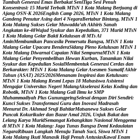
T
u
m
b
u
h
G
e
n
e
r
a
s
i
E
m
a
s
B
e
r
b
a
k
a
t
S
e
n
i
T
i
g
a
S
e
s
i
P
e
n
u
h
K
o
n
s
e
n
t
r
a
s
i
:
1
5
M
u
r
i
d
T
e
r
b
a
i
k
M
T
s
N
1
K
o
t
a
M
a
l
a
n
g
B
e
r
j
u
a
n
g
d
i
A
j
a
n
g
O
S
N
-
K
2
0
2
6
E
n
g
l
i
s
h
C
a
m
p
2
0
2
6
,
M
T
s
N
1
K
o
t
a
M
a
l
a
n
g
G
a
n
d
e
n
g
P
e
n
u
t
u
r
A
s
i
n
g
d
a
r
i
4
N
e
g
a
r
a
B
e
r
t
a
b
u
r
B
i
n
t
a
n
g
,
M
T
s
N
1
K
o
t
a
M
a
l
a
n
g
S
u
k
s
e
s
G
e
l
a
r
M
u
w
a
d
d
a
’
a
h
A
k
h
i
r
i
s
S
a
n
a
h
A
n
g
k
a
t
a
n
k
e
-
4
8
W
u
j
u
d
S
y
u
k
u
r
d
a
n
K
e
p
e
d
u
l
i
a
n
,
3
7
1
M
u
r
i
d
M
T
s
N
1
K
o
t
a
M
a
l
a
n
g
G
e
l
a
r
B
a
k
t
i
K
e
l
u
l
u
s
a
n
d
i
M
T
s
A
l
A
m
i
n
M
e
m
b
u
m
i
k
a
n
P
a
n
c
a
s
i
l
a
P
e
m
e
r
s
a
t
u
B
a
n
g
s
a
,
M
T
s
N
1
K
o
t
a
M
a
l
a
n
g
G
e
l
a
r
U
p
a
c
a
r
a
B
e
n
d
e
r
a
S
i
d
a
n
g
P
l
e
n
o
K
e
l
u
l
u
s
a
n
M
T
s
N
1
K
o
t
a
M
a
l
a
n
g
D
i
w
a
r
n
a
i
C
a
p
a
i
a
n
N
i
l
a
i
S
e
m
p
u
r
n
a
M
T
s
N
1
K
o
t
a
M
a
l
a
n
g
G
e
l
a
r
P
e
n
y
e
m
b
e
l
i
h
a
n
H
e
w
a
n
K
u
r
b
a
n
,
T
a
n
a
m
k
a
n
N
i
l
a
i
S
y
u
k
u
r
d
a
n
K
e
p
e
d
u
l
i
a
n
S
o
s
i
a
l
M
e
m
b
e
n
t
u
k
G
e
n
e
r
a
s
i
C
e
r
d
a
s
d
a
n
B
e
r
k
a
r
a
k
t
e
r
:
M
T
s
N
1
K
o
t
a
M
a
l
a
n
g
G
e
l
a
r
A
s
e
s
m
e
n
S
u
m
a
t
i
f
A
k
h
i
r
T
a
h
u
n
(
A
S
A
T
)
2
0
2
5
/
2
0
2
6
M
e
n
a
n
a
m
I
n
s
p
i
r
a
s
i
d
a
n
K
e
t
u
l
u
s
a
n
:
M
T
s
N
1
K
o
t
a
M
a
l
a
n
g
R
e
s
m
i
L
e
p
a
s
1
8
M
a
h
a
s
i
s
w
a
A
s
i
s
t
e
n
s
i
M
e
n
g
a
j
a
r
U
n
i
v
e
r
s
i
t
a
s
N
e
g
e
r
i
M
a
l
a
n
g
A
k
s
e
l
e
r
a
s
i
K
e
l
a
s
K
o
d
i
n
g
d
a
n
R
o
b
o
t
i
k
,
M
T
s
N
1
K
o
t
a
M
a
l
a
n
g
G
a
l
i
I
l
m
u
k
e
S
M
P
M
u
h
a
m
m
a
d
i
y
a
h
P
l
u
s
G
u
n
u
n
g
p
r
i
n
g
S
e
l
e
s
a
i
d
e
n
g
a
n
D
i
r
i
S
e
n
d
i
r
i
:
K
u
n
c
i
S
u
k
s
e
s
T
r
a
n
s
f
o
r
m
a
s
i
G
u
r
u
d
a
n
I
n
o
v
a
s
i
M
a
d
r
a
s
a
h
M
e
n
u
r
u
t
D
r
.
A
k
h
m
a
d
S
r
u
j
i
B
a
h
t
i
a
r
M
a
t
s
a
n
e
w
a
S
u
k
s
e
s
G
e
l
a
r
P
u
n
c
a
k
K
o
k
u
r
i
k
u
l
e
r
d
a
n
B
a
z
a
r
A
m
a
l
2
0
2
6
,
U
n
j
u
k
B
a
k
a
t
d
a
n
L
e
l
a
n
g
K
a
r
y
a
M
u
r
i
d
S
e
m
a
n
g
a
t
K
e
b
a
n
g
k
i
t
a
n
N
a
s
i
o
n
a
l
M
e
n
g
g
e
m
a
d
i
M
T
s
N
1
K
o
t
a
M
a
l
a
n
g
:
J
a
g
a
T
u
n
a
s
B
a
n
g
s
a
D
e
m
i
K
e
d
a
u
l
a
t
a
n
N
e
g
a
r
a
R
i
b
u
a
n
L
a
n
g
k
a
h
M
e
n
u
j
u
T
a
n
a
h
S
u
c
i
,
S
i
s
w
a
M
T
s
N
1
K
o
t
a
M
a
l
a
n
g
I
k
u
t
i
M
a
n
a
s
i
k
H
a
j
i
P
e
n
u
h
A
n
t
u
s
i
a
s
K
a
w
a
l
E
n
a
m