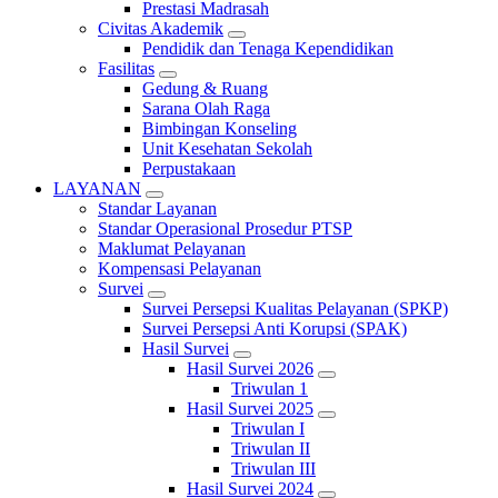
Prestasi Madrasah
Civitas Akademik
Pendidik dan Tenaga Kependidikan
Fasilitas
Gedung & Ruang
Sarana Olah Raga
Bimbingan Konseling
Unit Kesehatan Sekolah
Perpustakaan
LAYANAN
Standar Layanan
Standar Operasional Prosedur PTSP
Maklumat Pelayanan
Kompensasi Pelayanan
Survei
Survei Persepsi Kualitas Pelayanan (SPKP)
Survei Persepsi Anti Korupsi (SPAK)
Hasil Survei
Hasil Survei 2026
Triwulan 1
Hasil Survei 2025
Triwulan I
Triwulan II
Triwulan III
Hasil Survei 2024