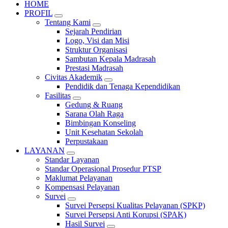
HOME
PROFIL
Tentang Kami
Sejarah Pendirian
Logo, Visi dan Misi
Struktur Organisasi
Sambutan Kepala Madrasah
Prestasi Madrasah
Civitas Akademik
Pendidik dan Tenaga Kependidikan
Fasilitas
Gedung & Ruang
Sarana Olah Raga
Bimbingan Konseling
Unit Kesehatan Sekolah
Perpustakaan
LAYANAN
Standar Layanan
Standar Operasional Prosedur PTSP
Maklumat Pelayanan
Kompensasi Pelayanan
Survei
Survei Persepsi Kualitas Pelayanan (SPKP)
Survei Persepsi Anti Korupsi (SPAK)
Hasil Survei