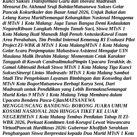
K
u
n
c
i
S
u
k
s
e
s
T
r
a
n
s
f
o
r
m
a
s
i
G
u
r
u
d
a
n
I
n
o
v
a
s
i
M
a
d
r
a
s
a
h
M
e
n
u
r
u
t
D
r
.
A
k
h
m
a
d
S
r
u
j
i
B
a
h
t
i
a
r
M
a
t
s
a
n
e
w
a
S
u
k
s
e
s
G
e
l
a
r
P
u
n
c
a
k
K
o
k
u
r
i
k
u
l
e
r
d
a
n
B
a
z
a
r
A
m
a
l
2
0
2
6
,
U
n
j
u
k
B
a
k
a
t
d
a
n
L
e
l
a
n
g
K
a
r
y
a
M
u
r
i
d
S
e
m
a
n
g
a
t
K
e
b
a
n
g
k
i
t
a
n
N
a
s
i
o
n
a
l
M
e
n
g
g
e
m
a
d
i
M
T
s
N
1
K
o
t
a
M
a
l
a
n
g
:
J
a
g
a
T
u
n
a
s
B
a
n
g
s
a
D
e
m
i
K
e
d
a
u
l
a
t
a
n
N
e
g
a
r
a
R
i
b
u
a
n
L
a
n
g
k
a
h
M
e
n
u
j
u
T
a
n
a
h
S
u
c
i
,
S
i
s
w
a
M
T
s
N
1
K
o
t
a
M
a
l
a
n
g
I
k
u
t
i
M
a
n
a
s
i
k
H
a
j
i
P
e
n
u
h
A
n
t
u
s
i
a
s
K
a
w
a
l
E
n
a
m
A
r
e
a
P
e
r
u
b
a
h
a
n
,
T
i
m
P
e
n
i
l
a
i
I
n
t
e
r
n
a
l
K
e
m
e
n
a
g
R
I
E
v
a
l
u
a
s
i
P
i
l
o
t
P
r
o
j
e
c
t
Z
I
-
W
B
K
d
i
M
T
s
N
1
K
o
t
a
M
a
l
a
n
g
M
T
s
N
1
K
o
t
a
M
a
l
a
n
g
G
e
l
a
r
A
c
a
r
a
P
e
n
j
e
m
p
u
t
a
n
M
a
h
a
s
i
s
w
a
A
s
i
s
t
e
n
s
i
M
e
n
g
a
j
a
r
U
I
N
M
a
u
l
a
n
a
M
a
l
i
k
I
b
r
a
h
i
m
M
a
l
a
n
g
:
M
o
m
e
n
t
u
m
C
e
t
a
k
K
a
r
a
k
t
e
r
T
a
n
g
g
u
h
d
i
K
a
w
a
h
C
a
n
d
r
a
d
i
m
u
k
a
P
i
m
p
i
n
U
p
a
c
a
r
a
T
e
r
a
k
h
i
r
,
d
r
.
G
a
m
a
l
A
l
b
i
n
s
a
i
d
B
e
k
a
l
i
S
i
s
w
a
M
T
s
N
1
K
o
t
a
M
a
l
a
n
g
T
i
g
a
K
u
n
c
i
S
u
k
s
e
s
S
i
n
e
r
g
i
L
i
n
t
a
s
M
a
d
r
a
s
a
h
:
M
T
s
N
1
K
o
t
a
M
a
l
a
n
g
S
a
m
b
u
t
S
t
u
d
i
T
i
r
u
P
e
n
g
e
l
o
l
a
a
n
L
a
y
a
n
a
n
B
i
m
b
i
n
g
a
n
d
a
n
K
o
n
s
e
l
i
n
g
d
a
r
i
M
T
s
N
K
o
t
a
B
o
g
o
r
M
a
t
s
a
n
e
w
a
B
e
r
b
a
g
i
K
a
r
y
a
S
e
n
i
,
D
a
r
i
M
a
d
r
a
s
a
h
u
n
t
u
k
P
e
n
d
i
d
i
k
a
n
y
a
n
g
L
e
b
i
h
B
e
r
m
a
k
n
a
S
e
m
a
n
g
a
t
M
u
r
i
d
K
e
l
a
s
9
M
T
s
N
1
K
o
t
a
M
a
l
a
n
g
T
e
t
a
p
M
e
m
b
a
r
a
d
a
l
a
m
U
p
a
c
a
r
a
B
e
n
d
e
r
a
P
a
s
c
a
-
U
j
i
a
n
M
A
T
S
A
N
E
W
A
M
E
N
G
G
U
N
C
A
N
G
B
A
N
D
U
N
G
:
B
O
R
O
N
G
J
U
A
R
A
U
M
U
M
K
O
S
S
M
I
N
A
S
I
O
N
A
L
2
0
2
6
H
I
N
G
G
A
T
I
K
E
T
K
E
L
U
A
R
N
E
G
E
R
I
M
T
s
N
1
K
o
t
a
M
a
l
a
n
g
T
e
m
b
u
s
P
e
n
i
l
a
i
a
n
T
a
h
a
p
I
I
Z
I
-
W
B
K
2
0
2
6
,
P
e
r
k
u
a
t
K
o
m
i
t
m
e
n
A
n
t
i
-
K
o
r
u
p
s
i
L
e
w
a
t
W
a
w
a
n
c
a
r
a
V
i
r
t
u
a
l
P
u
n
c
a
k
H
a
r
d
i
k
n
a
s
2
0
2
6
:
G
u
b
e
r
n
u
r
K
h
o
f
i
f
a
h
S
e
r
a
h
k
a
n
P
e
n
g
h
a
r
g
a
a
n
S
i
s
w
a
B
e
r
p
r
e
s
t
a
s
i
k
e
p
a
d
a
D
u
a
M
u
r
i
d
M
T
s
N
1
K
o
t
a