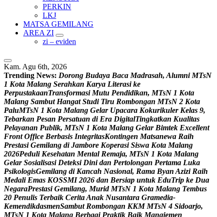
PERKIN
LKJ
MATSA GEMILANG
AREA ZI
zi – eviden
Kam. Agu 6th, 2026
Trending News:
D
o
r
o
n
g
B
u
d
a
y
a
B
a
c
a
M
a
d
r
a
s
a
h
,
A
l
u
m
n
i
M
T
s
N
1
K
o
t
a
M
a
l
a
n
g
S
e
r
a
h
k
a
n
K
a
r
y
a
L
i
t
e
r
a
s
i
k
e
P
e
r
p
u
s
t
a
k
a
a
n
T
r
a
n
s
f
o
r
m
a
s
i
M
u
t
u
P
e
n
d
i
d
i
k
a
n
,
M
T
s
N
1
K
o
t
a
M
a
l
a
n
g
S
a
m
b
u
t
H
a
n
g
a
t
S
t
u
d
i
T
i
r
u
R
o
m
b
o
n
g
a
n
M
T
s
N
2
K
o
t
a
P
a
l
u
M
T
s
N
1
K
o
t
a
M
a
l
a
n
g
G
e
l
a
r
U
p
a
c
a
r
a
K
o
k
u
r
i
k
u
l
e
r
K
e
l
a
s
9
,
T
e
b
a
r
k
a
n
P
e
s
a
n
P
e
r
s
a
t
u
a
n
d
i
E
r
a
D
i
g
i
t
a
l
T
i
n
g
k
a
t
k
a
n
K
u
a
l
i
t
a
s
P
e
l
a
y
a
n
a
n
P
u
b
l
i
k
,
M
T
s
N
1
K
o
t
a
M
a
l
a
n
g
G
e
l
a
r
B
i
m
t
e
k
E
x
c
e
l
l
e
n
t
F
r
o
n
t
O
f
f
i
c
e
B
e
r
b
a
s
i
s
I
n
t
e
g
r
i
t
a
s
K
o
n
t
i
n
g
e
n
M
a
t
s
a
n
e
w
a
R
a
i
h
P
r
e
s
t
a
s
i
G
e
m
i
l
a
n
g
d
i
J
a
m
b
o
r
e
K
o
p
e
r
a
s
i
S
i
s
w
a
K
o
t
a
M
a
l
a
n
g
2
0
2
6
P
e
d
u
l
i
K
e
s
e
h
a
t
a
n
M
e
n
t
a
l
R
e
m
a
j
a
,
M
T
s
N
1
K
o
t
a
M
a
l
a
n
g
G
e
l
a
r
S
o
s
i
a
l
i
s
a
s
i
D
e
t
e
k
s
i
D
i
n
i
d
a
n
P
e
r
t
o
l
o
n
g
a
n
P
e
r
t
a
m
a
L
u
k
a
P
s
i
k
o
l
o
g
i
s
G
e
m
i
l
a
n
g
d
i
K
a
n
c
a
h
N
a
s
i
o
n
a
l
,
R
a
m
a
B
y
a
n
A
z
i
z
i
R
a
i
h
M
e
d
a
l
i
E
m
a
s
K
O
S
S
M
I
2
0
2
6
d
a
n
B
e
r
s
i
a
p
u
n
t
u
k
E
d
u
T
r
i
p
k
e
D
u
a
N
e
g
a
r
a
P
r
e
s
t
a
s
i
G
e
m
i
l
a
n
g
,
M
u
r
i
d
M
T
s
N
1
K
o
t
a
M
a
l
a
n
g
T
e
m
b
u
s
2
0
P
e
n
u
l
i
s
T
e
r
b
a
i
k
C
e
r
i
t
a
A
n
a
k
N
u
s
a
n
t
a
r
a
G
r
a
m
e
d
i
a
-
K
e
m
e
n
d
i
k
d
a
s
m
e
n
S
a
m
b
u
t
R
o
m
b
o
n
g
a
n
K
K
M
M
T
s
N
4
S
i
d
o
a
r
j
o
,
M
T
s
N
1
K
o
t
a
M
a
l
a
n
g
B
e
r
b
a
g
i
P
r
a
k
t
i
k
B
a
i
k
M
a
n
a
j
e
m
e
n