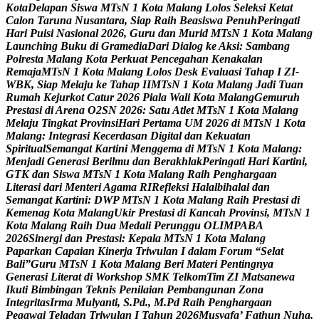
K
o
t
a
D
e
l
a
p
a
n
S
i
s
w
a
M
T
s
N
1
K
o
t
a
M
a
l
a
n
g
L
o
l
o
s
S
e
l
e
k
s
i
K
e
t
a
t
C
a
l
o
n
T
a
r
u
n
a
N
u
s
a
n
t
a
r
a
,
S
i
a
p
R
a
i
h
B
e
a
s
i
s
w
a
P
e
n
u
h
P
e
r
i
n
g
a
t
i
H
a
r
i
P
u
i
s
i
N
a
s
i
o
n
a
l
2
0
2
6
,
G
u
r
u
d
a
n
M
u
r
i
d
M
T
s
N
1
K
o
t
a
M
a
l
a
n
g
L
a
u
n
c
h
i
n
g
B
u
k
u
d
i
G
r
a
m
e
d
i
a
D
a
r
i
D
i
a
l
o
g
k
e
A
k
s
i
:
S
a
m
b
a
n
g
P
o
l
r
e
s
t
a
M
a
l
a
n
g
K
o
t
a
P
e
r
k
u
a
t
P
e
n
c
e
g
a
h
a
n
K
e
n
a
k
a
l
a
n
R
e
m
a
j
a
M
T
s
N
1
K
o
t
a
M
a
l
a
n
g
L
o
l
o
s
D
e
s
k
E
v
a
l
u
a
s
i
T
a
h
a
p
I
Z
I
-
W
B
K
,
S
i
a
p
M
e
l
a
j
u
k
e
T
a
h
a
p
I
I
M
T
s
N
1
K
o
t
a
M
a
l
a
n
g
J
a
d
i
T
u
a
n
R
u
m
a
h
K
e
j
u
r
k
o
t
C
a
t
u
r
2
0
2
6
P
i
a
l
a
W
a
l
i
K
o
t
a
M
a
l
a
n
g
G
e
m
u
r
u
h
P
r
e
s
t
a
s
i
d
i
A
r
e
n
a
O
2
S
N
2
0
2
6
:
S
a
t
u
A
t
l
e
t
M
T
s
N
1
K
o
t
a
M
a
l
a
n
g
M
e
l
a
j
u
T
i
n
g
k
a
t
P
r
o
v
i
n
s
i
H
a
r
i
P
e
r
t
a
m
a
U
M
2
0
2
6
d
i
M
T
s
N
1
K
o
t
a
M
a
l
a
n
g
:
I
n
t
e
g
r
a
s
i
K
e
c
e
r
d
a
s
a
n
D
i
g
i
t
a
l
d
a
n
K
e
k
u
a
t
a
n
S
p
i
r
i
t
u
a
l
S
e
m
a
n
g
a
t
K
a
r
t
i
n
i
M
e
n
g
g
e
m
a
d
i
M
T
s
N
1
K
o
t
a
M
a
l
a
n
g
:
M
e
n
j
a
d
i
G
e
n
e
r
a
s
i
B
e
r
i
l
m
u
d
a
n
B
e
r
a
k
h
l
a
k
P
e
r
i
n
g
a
t
i
H
a
r
i
K
a
r
t
i
n
i
,
G
T
K
d
a
n
S
i
s
w
a
M
T
s
N
1
K
o
t
a
M
a
l
a
n
g
R
a
i
h
P
e
n
g
h
a
r
g
a
a
n
L
i
t
e
r
a
s
i
d
a
r
i
M
e
n
t
e
r
i
A
g
a
m
a
R
I
R
e
f
l
e
k
s
i
H
a
l
a
l
b
i
h
a
l
a
l
d
a
n
S
e
m
a
n
g
a
t
K
a
r
t
i
n
i
:
D
W
P
M
T
s
N
1
K
o
t
a
M
a
l
a
n
g
R
a
i
h
P
r
e
s
t
a
s
i
d
i
K
e
m
e
n
a
g
K
o
t
a
M
a
l
a
n
g
U
k
i
r
P
r
e
s
t
a
s
i
d
i
K
a
n
c
a
h
P
r
o
v
i
n
s
i
,
M
T
s
N
1
K
o
t
a
M
a
l
a
n
g
R
a
i
h
D
u
a
M
e
d
a
l
i
P
e
r
u
n
g
g
u
O
L
I
M
P
A
B
A
2
0
2
6
S
i
n
e
r
g
i
d
a
n
P
r
e
s
t
a
s
i
:
K
e
p
a
l
a
M
T
s
N
1
K
o
t
a
M
a
l
a
n
g
P
a
p
a
r
k
a
n
C
a
p
a
i
a
n
K
i
n
e
r
j
a
T
r
i
w
u
l
a
n
I
d
a
l
a
m
F
o
r
u
m
“
S
e
l
a
t
B
a
l
i
”
G
u
r
u
M
T
s
N
1
K
o
t
a
M
a
l
a
n
g
B
e
r
i
M
a
t
e
r
i
P
e
n
t
i
n
g
n
y
a
G
e
n
e
r
a
s
i
L
i
t
e
r
a
t
d
i
W
o
r
k
s
h
o
p
S
M
K
T
e
l
k
o
m
T
i
m
Z
I
M
a
t
s
a
n
e
w
a
I
k
u
t
i
B
i
m
b
i
n
g
a
n
T
e
k
n
i
s
P
e
n
i
l
a
i
a
n
P
e
m
b
a
n
g
u
n
a
n
Z
o
n
a
I
n
t
e
g
r
i
t
a
s
I
r
m
a
M
u
l
y
a
n
t
i
,
S
.
P
d
.
,
M
.
P
d
R
a
i
h
P
e
n
g
h
a
r
g
a
a
n
P
e
g
a
w
a
i
T
e
l
a
d
a
n
T
r
i
w
u
l
a
n
I
T
a
h
u
n
2
0
2
6
M
u
s
y
a
f
a
’
F
a
t
h
u
n
N
u
h
a
,