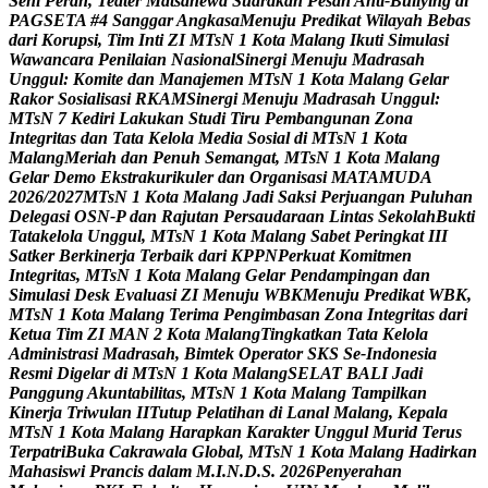
S
e
n
i
P
e
r
a
n
,
T
e
a
t
e
r
M
a
t
s
a
n
e
w
a
S
u
a
r
a
k
a
n
P
e
s
a
n
A
n
t
i
-
B
u
l
l
y
i
n
g
d
i
P
A
G
S
E
T
A
#
4
S
a
n
g
g
a
r
A
n
g
k
a
s
a
M
e
n
u
j
u
P
r
e
d
i
k
a
t
W
i
l
a
y
a
h
B
e
b
a
s
d
a
r
i
K
o
r
u
p
s
i
,
T
i
m
I
n
t
i
Z
I
M
T
s
N
1
K
o
t
a
M
a
l
a
n
g
I
k
u
t
i
S
i
m
u
l
a
s
i
W
a
w
a
n
c
a
r
a
P
e
n
i
l
a
i
a
n
N
a
s
i
o
n
a
l
S
i
n
e
r
g
i
M
e
n
u
j
u
M
a
d
r
a
s
a
h
U
n
g
g
u
l
:
K
o
m
i
t
e
d
a
n
M
a
n
a
j
e
m
e
n
M
T
s
N
1
K
o
t
a
M
a
l
a
n
g
G
e
l
a
r
R
a
k
o
r
S
o
s
i
a
l
i
s
a
s
i
R
K
A
M
S
i
n
e
r
g
i
M
e
n
u
j
u
M
a
d
r
a
s
a
h
U
n
g
g
u
l
:
M
T
s
N
7
K
e
d
i
r
i
L
a
k
u
k
a
n
S
t
u
d
i
T
i
r
u
P
e
m
b
a
n
g
u
n
a
n
Z
o
n
a
I
n
t
e
g
r
i
t
a
s
d
a
n
T
a
t
a
K
e
l
o
l
a
M
e
d
i
a
S
o
s
i
a
l
d
i
M
T
s
N
1
K
o
t
a
M
a
l
a
n
g
M
e
r
i
a
h
d
a
n
P
e
n
u
h
S
e
m
a
n
g
a
t
,
M
T
s
N
1
K
o
t
a
M
a
l
a
n
g
G
e
l
a
r
D
e
m
o
E
k
s
t
r
a
k
u
r
i
k
u
l
e
r
d
a
n
O
r
g
a
n
i
s
a
s
i
M
A
T
A
M
U
D
A
2
0
2
6
/
2
0
2
7
M
T
s
N
1
K
o
t
a
M
a
l
a
n
g
J
a
d
i
S
a
k
s
i
P
e
r
j
u
a
n
g
a
n
P
u
l
u
h
a
n
D
e
l
e
g
a
s
i
O
S
N
-
P
d
a
n
R
a
j
u
t
a
n
P
e
r
s
a
u
d
a
r
a
a
n
L
i
n
t
a
s
S
e
k
o
l
a
h
B
u
k
t
i
T
a
t
a
k
e
l
o
l
a
U
n
g
g
u
l
,
M
T
s
N
1
K
o
t
a
M
a
l
a
n
g
S
a
b
e
t
P
e
r
i
n
g
k
a
t
I
I
I
S
a
t
k
e
r
B
e
r
k
i
n
e
r
j
a
T
e
r
b
a
i
k
d
a
r
i
K
P
P
N
P
e
r
k
u
a
t
K
o
m
i
t
m
e
n
I
n
t
e
g
r
i
t
a
s
,
M
T
s
N
1
K
o
t
a
M
a
l
a
n
g
G
e
l
a
r
P
e
n
d
a
m
p
i
n
g
a
n
d
a
n
S
i
m
u
l
a
s
i
D
e
s
k
E
v
a
l
u
a
s
i
Z
I
M
e
n
u
j
u
W
B
K
M
e
n
u
j
u
P
r
e
d
i
k
a
t
W
B
K
,
M
T
s
N
1
K
o
t
a
M
a
l
a
n
g
T
e
r
i
m
a
P
e
n
g
i
m
b
a
s
a
n
Z
o
n
a
I
n
t
e
g
r
i
t
a
s
d
a
r
i
K
e
t
u
a
T
i
m
Z
I
M
A
N
2
K
o
t
a
M
a
l
a
n
g
T
i
n
g
k
a
t
k
a
n
T
a
t
a
K
e
l
o
l
a
A
d
m
i
n
i
s
t
r
a
s
i
M
a
d
r
a
s
a
h
,
B
i
m
t
e
k
O
p
e
r
a
t
o
r
S
K
S
S
e
-
I
n
d
o
n
e
s
i
a
R
e
s
m
i
D
i
g
e
l
a
r
d
i
M
T
s
N
1
K
o
t
a
M
a
l
a
n
g
S
E
L
A
T
B
A
L
I
J
a
d
i
P
a
n
g
g
u
n
g
A
k
u
n
t
a
b
i
l
i
t
a
s
,
M
T
s
N
1
K
o
t
a
M
a
l
a
n
g
T
a
m
p
i
l
k
a
n
K
i
n
e
r
j
a
T
r
i
w
u
l
a
n
I
I
T
u
t
u
p
P
e
l
a
t
i
h
a
n
d
i
L
a
n
a
l
M
a
l
a
n
g
,
K
e
p
a
l
a
M
T
s
N
1
K
o
t
a
M
a
l
a
n
g
H
a
r
a
p
k
a
n
K
a
r
a
k
t
e
r
U
n
g
g
u
l
M
u
r
i
d
T
e
r
u
s
T
e
r
p
a
t
r
i
B
u
k
a
C
a
k
r
a
w
a
l
a
G
l
o
b
a
l
,
M
T
s
N
1
K
o
t
a
M
a
l
a
n
g
H
a
d
i
r
k
a
n
M
a
h
a
s
i
s
w
i
P
r
a
n
c
i
s
d
a
l
a
m
M
.
I
.
N
.
D
.
S
.
2
0
2
6
P
e
n
y
e
r
a
h
a
n