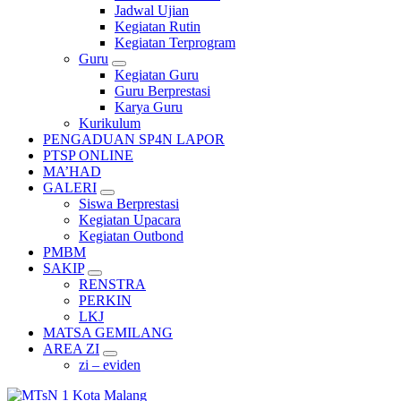
Jadwal Ujian
Kegiatan Rutin
Kegiatan Terprogram
Guru
Kegiatan Guru
Guru Berprestasi
Karya Guru
Kurikulum
PENGADUAN SP4N LAPOR
PTSP ONLINE
MA’HAD
GALERI
Siswa Berprestasi
Kegiatan Upacara
Kegiatan Outbond
PMBM
SAKIP
RENSTRA
PERKIN
LKJ
MATSA GEMILANG
AREA ZI
zi – eviden