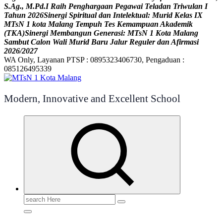
S
.
A
g
.
,
M
.
P
d
.
I
R
a
i
h
P
e
n
g
h
a
r
g
a
a
n
P
e
g
a
w
a
i
T
e
l
a
d
a
n
T
r
i
w
u
l
a
n
I
T
a
h
u
n
2
0
2
6
S
i
n
e
r
g
i
S
p
i
r
i
t
u
a
l
d
a
n
I
n
t
e
l
e
k
t
u
a
l
:
M
u
r
i
d
K
e
l
a
s
I
X
M
T
s
N
1
k
o
t
a
M
a
l
a
n
g
T
e
m
p
u
h
T
e
s
K
e
m
a
m
p
u
a
n
A
k
a
d
e
m
i
k
(
T
K
A
)
S
i
n
e
r
g
i
M
e
m
b
a
n
g
u
n
G
e
n
e
r
a
s
i
:
M
T
s
N
1
K
o
t
a
M
a
l
a
n
g
S
a
m
b
u
t
C
a
l
o
n
W
a
l
i
M
u
r
i
d
B
a
r
u
J
a
l
u
r
R
e
g
u
l
e
r
d
a
n
A
f
i
r
m
a
s
i
2
0
2
6
/
2
0
2
7
WA Only, Layanan PTSP : 0895323406730, Pengaduan :
085126495339
Modern, Innovative and Excellent School
Search
for: