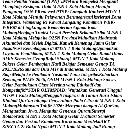
T
e
a
m
P
e
n
i
l
a
i
N
a
s
i
o
n
a
l
(
T
P
N
)

✨
A
u
r
a
K
o
m
p
e
t
i
s
i
M
e
n
g
u
a
t
!
M
e
n
g
i
n
t
i
p
K
e
s
i
a
p
a
n
D
u
t
a
M
T
s
N
1
K
o
t
a
M
a
l
a
n
g
M
e
n
u
j
u
P
a
n
g
g
u
n
g
O
S
N
-
P
R
e
n
o
v
a
s
i
P
T
S
P
:
L
a
n
g
k
a
h
K
o
n
k
r
e
t
M
T
s
N
1
K
o
t
a
M
a
l
a
n
g
M
e
n
u
j
u
P
e
l
a
y
a
n
a
n
B
e
r
i
n
t
e
g
r
i
t
a
s
A
k
s
e
l
e
r
a
s
i
Z
o
n
a
I
n
t
e
g
r
i
t
a
s
,
W
a
m
e
n
a
g
R
I
K
a
w
a
l
L
a
n
g
s
u
n
g
K
o
m
i
t
m
e
n
W
B
K
-
W
B
B
M
d
i
L
i
n
g
k
u
n
g
a
n
K
e
m
e
n
t
e
r
i
a
n
A
g
a
m
a
K
o
t
a
M
a
l
a
n
g
M
e
n
j
a
g
a
T
r
a
d
i
s
i
L
e
w
a
t
P
r
e
s
t
a
s
i
:
S
r
i
k
a
n
d
i
S
i
l
a
t
M
T
s
N
1
K
o
t
a
M
a
l
a
n
g
M
e
l
a
j
u
k
e
O
2
S
N
P
r
o
v
i
n
s
i
W
u
j
u
d
k
a
n
M
a
d
r
a
s
a
h
A
k
u
n
t
a
b
e
l
d
a
n
M
e
l
e
k
D
i
g
i
t
a
l
,
K
a
n
w
i
l
K
e
m
e
n
a
g
J
a
t
i
m
G
e
l
a
r
S
o
s
i
a
l
i
s
a
s
i
K
e
l
e
m
b
a
g
a
a
n
d
i
M
T
s
N
1
K
o
t
a
M
a
l
a
n
g
O
p
t
i
m
a
l
k
a
n
L
a
y
a
n
a
n
P
e
n
d
i
d
i
k
a
n
,
M
T
s
N
1
K
o
t
a
M
a
l
a
n
g
G
e
l
a
r
R
a
p
a
t
D
i
n
a
s
A
k
h
i
r
S
e
m
e
s
t
e
r
G
e
n
a
p
R
a
j
u
t
S
i
n
e
r
g
i
,
M
T
s
N
1
K
o
t
a
M
a
l
a
n
g
S
u
k
s
e
s
G
e
l
a
r
P
e
m
b
a
g
i
a
n
H
a
s
i
l
B
e
l
a
j
a
r
S
e
m
e
s
t
e
r
G
e
n
a
p
T
A
2
0
2
5
/
2
0
2
6
S
a
t
u
d
a
r
i
D
u
a
M
T
s
d
i
I
n
d
o
n
e
s
i
a
,
M
T
s
N
1
K
o
t
a
M
a
l
a
n
g
S
i
a
p
M
e
l
a
j
u
k
e
P
e
n
i
l
a
i
a
n
N
a
s
i
o
n
a
l
Z
o
n
a
I
n
t
e
g
r
i
t
a
s
K
o
b
a
r
k
a
n
S
e
m
a
n
g
a
t
P
A
W
S
2
0
2
6
,
O
S
I
M
M
T
s
N
1
K
o
t
a
M
a
l
a
n
g
S
u
k
s
e
s
G
e
l
a
r
P
e
m
b
u
k
a
a
n
C
l
a
s
s
M
e
e
t
i
n
g
y
a
n
g
E
d
u
k
a
t
i
f
d
a
n
K
o
m
p
e
t
i
t
i
f
M
*
S
T
A
R
O
L
Y
M
P
I
A
D
:
W
u
j
u
d
k
a
n
G
e
n
e
r
a
s
i
U
n
g
g
u
l
M
T
s
N
1
K
o
t
a
M
a
l
a
n
g
M
e
n
g
g
a
l
i
I
n
s
p
i
r
a
s
i
d
i
T
a
h
u
n
B
a
r
u
I
s
l
a
m
:
K
h
o
t
m
i
l
Q
u
r
’
a
n
h
i
n
g
g
a
P
e
n
y
e
r
a
h
a
n
P
i
a
l
a
C
i
t
r
a
d
i
M
T
s
N
1
K
o
t
a
M
a
l
a
n
g
M
u
k
h
o
y
a
m
T
a
h
f
i
z
2
0
2
6
:
M
e
n
y
a
t
u
d
e
n
g
a
n
A
l
-
Q
u
r
’
a
n
,
M
e
n
g
u
a
t
k
a
n
J
i
w
a
,
M
e
n
g
u
k
i
r
G
e
n
e
r
a
s
i
Q
u
r
a
n
i
S
i
n
e
r
g
i
K
o
l
a
b
o
r
a
s
i
:
M
T
s
N
1
K
o
t
a
M
a
l
a
n
g
G
e
l
a
r
E
v
a
l
u
a
s
i
S
e
m
e
s
t
e
r
G
e
n
a
p
d
a
n
P
e
r
k
u
a
t
K
o
m
i
t
m
e
n
K
u
r
i
k
u
l
u
m
M
e
r
d
e
k
a
A
R
T
S
P
E
C
T
A
2
:
B
u
k
t
i
N
y
a
t
a
M
T
s
N
1
K
o
t
a
M
a
l
a
n
g
J
a
d
i
R
u
a
n
g