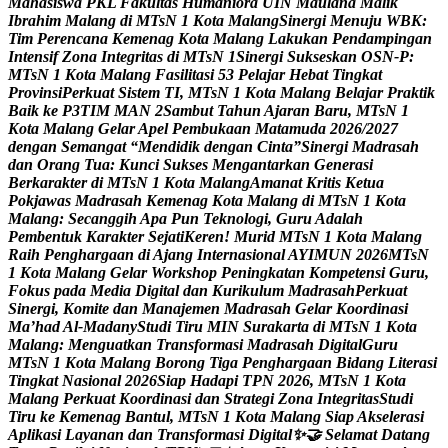
M
a
h
a
s
i
s
w
a
P
K
L
F
a
k
u
l
t
a
s
H
u
m
a
n
i
o
r
a
U
I
N
M
a
u
l
a
n
a
M
a
l
i
k
I
b
r
a
h
i
m
M
a
l
a
n
g
d
i
M
T
s
N
1
K
o
t
a
M
a
l
a
n
g
S
i
n
e
r
g
i
M
e
n
u
j
u
W
B
K
:
T
i
m
P
e
r
e
n
c
a
n
a
K
e
m
e
n
a
g
K
o
t
a
M
a
l
a
n
g
L
a
k
u
k
a
n
P
e
n
d
a
m
p
i
n
g
a
n
I
n
t
e
n
s
i
f
Z
o
n
a
I
n
t
e
g
r
i
t
a
s
d
i
M
T
s
N
1
S
i
n
e
r
g
i
S
u
k
s
e
s
k
a
n
O
S
N
-
P
:
M
T
s
N
1
K
o
t
a
M
a
l
a
n
g
F
a
s
i
l
i
t
a
s
i
5
3
P
e
l
a
j
a
r
H
e
b
a
t
T
i
n
g
k
a
t
P
r
o
v
i
n
s
i
P
e
r
k
u
a
t
S
i
s
t
e
m
T
I
,
M
T
s
N
1
K
o
t
a
M
a
l
a
n
g
B
e
l
a
j
a
r
P
r
a
k
t
i
k
B
a
i
k
k
e
P
3
T
I
M
M
A
N
2
S
a
m
b
u
t
T
a
h
u
n
A
j
a
r
a
n
B
a
r
u
,
M
T
s
N
1
K
o
t
a
M
a
l
a
n
g
G
e
l
a
r
A
p
e
l
P
e
m
b
u
k
a
a
n
M
a
t
a
m
u
d
a
2
0
2
6
/
2
0
2
7
d
e
n
g
a
n
S
e
m
a
n
g
a
t
“
M
e
n
d
i
d
i
k
d
e
n
g
a
n
C
i
n
t
a
”
S
i
n
e
r
g
i
M
a
d
r
a
s
a
h
d
a
n
O
r
a
n
g
T
u
a
:
K
u
n
c
i
S
u
k
s
e
s
M
e
n
g
a
n
t
a
r
k
a
n
G
e
n
e
r
a
s
i
B
e
r
k
a
r
a
k
t
e
r
d
i
M
T
s
N
1
K
o
t
a
M
a
l
a
n
g
A
m
a
n
a
t
K
r
i
t
i
s
K
e
t
u
a
P
o
k
j
a
w
a
s
M
a
d
r
a
s
a
h
K
e
m
e
n
a
g
K
o
t
a
M
a
l
a
n
g
d
i
M
T
s
N
1
K
o
t
a
M
a
l
a
n
g
:
S
e
c
a
n
g
g
i
h
A
p
a
P
u
n
T
e
k
n
o
l
o
g
i
,
G
u
r
u
A
d
a
l
a
h
P
e
m
b
e
n
t
u
k
K
a
r
a
k
t
e
r
S
e
j
a
t
i
K
e
r
e
n
!
M
u
r
i
d
M
T
s
N
1
K
o
t
a
M
a
l
a
n
g
R
a
i
h
P
e
n
g
h
a
r
g
a
a
n
d
i
A
j
a
n
g
I
n
t
e
r
n
a
s
i
o
n
a
l
A
Y
I
M
U
N
2
0
2
6
M
T
s
N
1
K
o
t
a
M
a
l
a
n
g
G
e
l
a
r
W
o
r
k
s
h
o
p
P
e
n
i
n
g
k
a
t
a
n
K
o
m
p
e
t
e
n
s
i
G
u
r
u
,
F
o
k
u
s
p
a
d
a
M
e
d
i
a
D
i
g
i
t
a
l
d
a
n
K
u
r
i
k
u
l
u
m
M
a
d
r
a
s
a
h
P
e
r
k
u
a
t
S
i
n
e
r
g
i
,
K
o
m
i
t
e
d
a
n
M
a
n
a
j
e
m
e
n
M
a
d
r
a
s
a
h
G
e
l
a
r
K
o
o
r
d
i
n
a
s
i
M
a
’
h
a
d
A
l
-
M
a
d
a
n
y
S
t
u
d
i
T
i
r
u
M
I
N
S
u
r
a
k
a
r
t
a
d
i
M
T
s
N
1
K
o
t
a
M
a
l
a
n
g
:
M
e
n
g
u
a
t
k
a
n
T
r
a
n
s
f
o
r
m
a
s
i
M
a
d
r
a
s
a
h
D
i
g
i
t
a
l
G
u
r
u
M
T
s
N
1
K
o
t
a
M
a
l
a
n
g
B
o
r
o
n
g
T
i
g
a
P
e
n
g
h
a
r
g
a
a
n
B
i
d
a
n
g
L
i
t
e
r
a
s
i
T
i
n
g
k
a
t
N
a
s
i
o
n
a
l
2
0
2
6
S
i
a
p
H
a
d
a
p
i
T
P
N
2
0
2
6
,
M
T
s
N
1
K
o
t
a
M
a
l
a
n
g
P
e
r
k
u
a
t
K
o
o
r
d
i
n
a
s
i
d
a
n
S
t
r
a
t
e
g
i
Z
o
n
a
I
n
t
e
g
r
i
t
a
s
S
t
u
d
i
T
i
r
u
k
e
K
e
m
e
n
a
g
B
a
n
t
u
l
,
M
T
s
N
1
K
o
t
a
M
a
l
a
n
g
S
i
a
p
A
k
s
e
l
e
r
a
s
i
A
p
l
i
k
a
s
i
L
a
y
a
n
a
n
d
a
n
T
r
a
n
s
f
o
r
m
a
s
i
D
i
g
i
t
a
l
✨

S
e
l
a
m
a
t
D
a
t
a
n
g