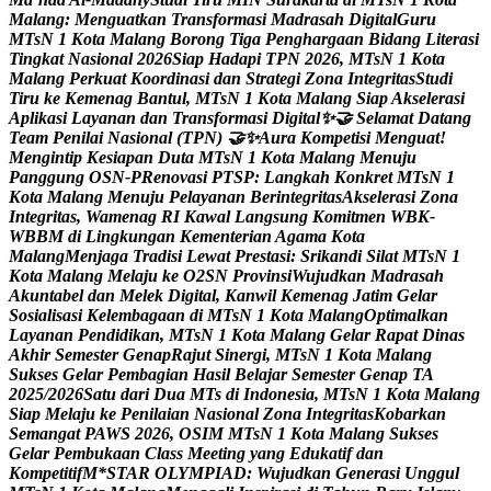
M
a
l
a
n
g
:
M
e
n
g
u
a
t
k
a
n
T
r
a
n
s
f
o
r
m
a
s
i
M
a
d
r
a
s
a
h
D
i
g
i
t
a
l
G
u
r
u
M
T
s
N
1
K
o
t
a
M
a
l
a
n
g
B
o
r
o
n
g
T
i
g
a
P
e
n
g
h
a
r
g
a
a
n
B
i
d
a
n
g
L
i
t
e
r
a
s
i
T
i
n
g
k
a
t
N
a
s
i
o
n
a
l
2
0
2
6
S
i
a
p
H
a
d
a
p
i
T
P
N
2
0
2
6
,
M
T
s
N
1
K
o
t
a
M
a
l
a
n
g
P
e
r
k
u
a
t
K
o
o
r
d
i
n
a
s
i
d
a
n
S
t
r
a
t
e
g
i
Z
o
n
a
I
n
t
e
g
r
i
t
a
s
S
t
u
d
i
T
i
r
u
k
e
K
e
m
e
n
a
g
B
a
n
t
u
l
,
M
T
s
N
1
K
o
t
a
M
a
l
a
n
g
S
i
a
p
A
k
s
e
l
e
r
a
s
i
A
p
l
i
k
a
s
i
L
a
y
a
n
a
n
d
a
n
T
r
a
n
s
f
o
r
m
a
s
i
D
i
g
i
t
a
l
✨

S
e
l
a
m
a
t
D
a
t
a
n
g
T
e
a
m
P
e
n
i
l
a
i
N
a
s
i
o
n
a
l
(
T
P
N
)

✨
A
u
r
a
K
o
m
p
e
t
i
s
i
M
e
n
g
u
a
t
!
M
e
n
g
i
n
t
i
p
K
e
s
i
a
p
a
n
D
u
t
a
M
T
s
N
1
K
o
t
a
M
a
l
a
n
g
M
e
n
u
j
u
P
a
n
g
g
u
n
g
O
S
N
-
P
R
e
n
o
v
a
s
i
P
T
S
P
:
L
a
n
g
k
a
h
K
o
n
k
r
e
t
M
T
s
N
1
K
o
t
a
M
a
l
a
n
g
M
e
n
u
j
u
P
e
l
a
y
a
n
a
n
B
e
r
i
n
t
e
g
r
i
t
a
s
A
k
s
e
l
e
r
a
s
i
Z
o
n
a
I
n
t
e
g
r
i
t
a
s
,
W
a
m
e
n
a
g
R
I
K
a
w
a
l
L
a
n
g
s
u
n
g
K
o
m
i
t
m
e
n
W
B
K
-
W
B
B
M
d
i
L
i
n
g
k
u
n
g
a
n
K
e
m
e
n
t
e
r
i
a
n
A
g
a
m
a
K
o
t
a
M
a
l
a
n
g
M
e
n
j
a
g
a
T
r
a
d
i
s
i
L
e
w
a
t
P
r
e
s
t
a
s
i
:
S
r
i
k
a
n
d
i
S
i
l
a
t
M
T
s
N
1
K
o
t
a
M
a
l
a
n
g
M
e
l
a
j
u
k
e
O
2
S
N
P
r
o
v
i
n
s
i
W
u
j
u
d
k
a
n
M
a
d
r
a
s
a
h
A
k
u
n
t
a
b
e
l
d
a
n
M
e
l
e
k
D
i
g
i
t
a
l
,
K
a
n
w
i
l
K
e
m
e
n
a
g
J
a
t
i
m
G
e
l
a
r
S
o
s
i
a
l
i
s
a
s
i
K
e
l
e
m
b
a
g
a
a
n
d
i
M
T
s
N
1
K
o
t
a
M
a
l
a
n
g
O
p
t
i
m
a
l
k
a
n
L
a
y
a
n
a
n
P
e
n
d
i
d
i
k
a
n
,
M
T
s
N
1
K
o
t
a
M
a
l
a
n
g
G
e
l
a
r
R
a
p
a
t
D
i
n
a
s
A
k
h
i
r
S
e
m
e
s
t
e
r
G
e
n
a
p
R
a
j
u
t
S
i
n
e
r
g
i
,
M
T
s
N
1
K
o
t
a
M
a
l
a
n
g
S
u
k
s
e
s
G
e
l
a
r
P
e
m
b
a
g
i
a
n
H
a
s
i
l
B
e
l
a
j
a
r
S
e
m
e
s
t
e
r
G
e
n
a
p
T
A
2
0
2
5
/
2
0
2
6
S
a
t
u
d
a
r
i
D
u
a
M
T
s
d
i
I
n
d
o
n
e
s
i
a
,
M
T
s
N
1
K
o
t
a
M
a
l
a
n
g
S
i
a
p
M
e
l
a
j
u
k
e
P
e
n
i
l
a
i
a
n
N
a
s
i
o
n
a
l
Z
o
n
a
I
n
t
e
g
r
i
t
a
s
K
o
b
a
r
k
a
n
S
e
m
a
n
g
a
t
P
A
W
S
2
0
2
6
,
O
S
I
M
M
T
s
N
1
K
o
t
a
M
a
l
a
n
g
S
u
k
s
e
s
G
e
l
a
r
P
e
m
b
u
k
a
a
n
C
l
a
s
s
M
e
e
t
i
n
g
y
a
n
g
E
d
u
k
a
t
i
f
d
a
n
K
o
m
p
e
t
i
t
i
f
M
*
S
T
A
R
O
L
Y
M
P
I
A
D
:
W
u
j
u
d
k
a
n
G
e
n
e
r
a
s
i
U
n
g
g
u
l