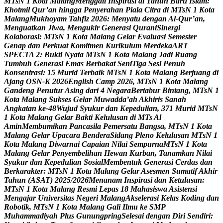
M
T
s
N
1
K
o
t
a
M
a
l
a
n
g
M
e
n
g
g
a
l
i
I
n
s
p
i
r
a
s
i
d
i
T
a
h
u
n
B
a
r
u
I
s
l
a
m
:
K
h
o
t
m
i
l
Q
u
r
’
a
n
h
i
n
g
g
a
P
e
n
y
e
r
a
h
a
n
P
i
a
l
a
C
i
t
r
a
d
i
M
T
s
N
1
K
o
t
a
M
a
l
a
n
g
M
u
k
h
o
y
a
m
T
a
h
f
i
z
2
0
2
6
:
M
e
n
y
a
t
u
d
e
n
g
a
n
A
l
-
Q
u
r
’
a
n
,
M
e
n
g
u
a
t
k
a
n
J
i
w
a
,
M
e
n
g
u
k
i
r
G
e
n
e
r
a
s
i
Q
u
r
a
n
i
S
i
n
e
r
g
i
K
o
l
a
b
o
r
a
s
i
:
M
T
s
N
1
K
o
t
a
M
a
l
a
n
g
G
e
l
a
r
E
v
a
l
u
a
s
i
S
e
m
e
s
t
e
r
G
e
n
a
p
d
a
n
P
e
r
k
u
a
t
K
o
m
i
t
m
e
n
K
u
r
i
k
u
l
u
m
M
e
r
d
e
k
a
A
R
T
S
P
E
C
T
A
2
:
B
u
k
t
i
N
y
a
t
a
M
T
s
N
1
K
o
t
a
M
a
l
a
n
g
J
a
d
i
R
u
a
n
g
T
u
m
b
u
h
G
e
n
e
r
a
s
i
E
m
a
s
B
e
r
b
a
k
a
t
S
e
n
i
T
i
g
a
S
e
s
i
P
e
n
u
h
K
o
n
s
e
n
t
r
a
s
i
:
1
5
M
u
r
i
d
T
e
r
b
a
i
k
M
T
s
N
1
K
o
t
a
M
a
l
a
n
g
B
e
r
j
u
a
n
g
d
i
A
j
a
n
g
O
S
N
-
K
2
0
2
6
E
n
g
l
i
s
h
C
a
m
p
2
0
2
6
,
M
T
s
N
1
K
o
t
a
M
a
l
a
n
g
G
a
n
d
e
n
g
P
e
n
u
t
u
r
A
s
i
n
g
d
a
r
i
4
N
e
g
a
r
a
B
e
r
t
a
b
u
r
B
i
n
t
a
n
g
,
M
T
s
N
1
K
o
t
a
M
a
l
a
n
g
S
u
k
s
e
s
G
e
l
a
r
M
u
w
a
d
d
a
’
a
h
A
k
h
i
r
i
s
S
a
n
a
h
A
n
g
k
a
t
a
n
k
e
-
4
8
W
u
j
u
d
S
y
u
k
u
r
d
a
n
K
e
p
e
d
u
l
i
a
n
,
3
7
1
M
u
r
i
d
M
T
s
N
1
K
o
t
a
M
a
l
a
n
g
G
e
l
a
r
B
a
k
t
i
K
e
l
u
l
u
s
a
n
d
i
M
T
s
A
l
A
m
i
n
M
e
m
b
u
m
i
k
a
n
P
a
n
c
a
s
i
l
a
P
e
m
e
r
s
a
t
u
B
a
n
g
s
a
,
M
T
s
N
1
K
o
t
a
M
a
l
a
n
g
G
e
l
a
r
U
p
a
c
a
r
a
B
e
n
d
e
r
a
S
i
d
a
n
g
P
l
e
n
o
K
e
l
u
l
u
s
a
n
M
T
s
N
1
K
o
t
a
M
a
l
a
n
g
D
i
w
a
r
n
a
i
C
a
p
a
i
a
n
N
i
l
a
i
S
e
m
p
u
r
n
a
M
T
s
N
1
K
o
t
a
M
a
l
a
n
g
G
e
l
a
r
P
e
n
y
e
m
b
e
l
i
h
a
n
H
e
w
a
n
K
u
r
b
a
n
,
T
a
n
a
m
k
a
n
N
i
l
a
i
S
y
u
k
u
r
d
a
n
K
e
p
e
d
u
l
i
a
n
S
o
s
i
a
l
M
e
m
b
e
n
t
u
k
G
e
n
e
r
a
s
i
C
e
r
d
a
s
d
a
n
B
e
r
k
a
r
a
k
t
e
r
:
M
T
s
N
1
K
o
t
a
M
a
l
a
n
g
G
e
l
a
r
A
s
e
s
m
e
n
S
u
m
a
t
i
f
A
k
h
i
r
T
a
h
u
n
(
A
S
A
T
)
2
0
2
5
/
2
0
2
6
M
e
n
a
n
a
m
I
n
s
p
i
r
a
s
i
d
a
n
K
e
t
u
l
u
s
a
n
:
M
T
s
N
1
K
o
t
a
M
a
l
a
n
g
R
e
s
m
i
L
e
p
a
s
1
8
M
a
h
a
s
i
s
w
a
A
s
i
s
t
e
n
s
i
M
e
n
g
a
j
a
r
U
n
i
v
e
r
s
i
t
a
s
N
e
g
e
r
i
M
a
l
a
n
g
A
k
s
e
l
e
r
a
s
i
K
e
l
a
s
K
o
d
i
n
g
d
a
n
R
o
b
o
t
i
k
,
M
T
s
N
1
K
o
t
a
M
a
l
a
n
g
G
a
l
i
I
l
m
u
k
e
S
M
P
M
u
h
a
m
m
a
d
i
y
a
h
P
l
u
s
G
u
n
u
n
g
p
r
i
n
g
S
e
l
e
s
a
i
d
e
n
g
a
n
D
i
r
i
S
e
n
d
i
r
i
: