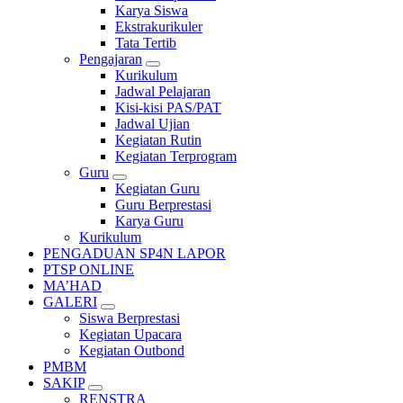
Karya Siswa
Ekstrakurikuler
Tata Tertib
Pengajaran
Kurikulum
Jadwal Pelajaran
Kisi-kisi PAS/PAT
Jadwal Ujian
Kegiatan Rutin
Kegiatan Terprogram
Guru
Kegiatan Guru
Guru Berprestasi
Karya Guru
Kurikulum
PENGADUAN SP4N LAPOR
PTSP ONLINE
MA’HAD
GALERI
Siswa Berprestasi
Kegiatan Upacara
Kegiatan Outbond
PMBM
SAKIP
RENSTRA