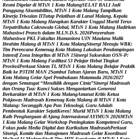
R
e
s
m
i
D
i
g
e
l
a
r
d
i
M
T
s
N
1
K
o
t
a
M
a
l
a
n
g
S
E
L
A
T
B
A
L
I
J
a
d
i
P
a
n
g
g
u
n
g
A
k
u
n
t
a
b
i
l
i
t
a
s
,
M
T
s
N
1
K
o
t
a
M
a
l
a
n
g
T
a
m
p
i
l
k
a
n
K
i
n
e
r
j
a
T
r
i
w
u
l
a
n
I
I
T
u
t
u
p
P
e
l
a
t
i
h
a
n
d
i
L
a
n
a
l
M
a
l
a
n
g
,
K
e
p
a
l
a
M
T
s
N
1
K
o
t
a
M
a
l
a
n
g
H
a
r
a
p
k
a
n
K
a
r
a
k
t
e
r
U
n
g
g
u
l
M
u
r
i
d
T
e
r
u
s
T
e
r
p
a
t
r
i
B
u
k
a
C
a
k
r
a
w
a
l
a
G
l
o
b
a
l
,
M
T
s
N
1
K
o
t
a
M
a
l
a
n
g
H
a
d
i
r
k
a
n
M
a
h
a
s
i
s
w
i
P
r
a
n
c
i
s
d
a
l
a
m
M
.
I
.
N
.
D
.
S
.
2
0
2
6
P
e
n
y
e
r
a
h
a
n
M
a
h
a
s
i
s
w
a
P
K
L
F
a
k
u
l
t
a
s
H
u
m
a
n
i
o
r
a
U
I
N
M
a
u
l
a
n
a
M
a
l
i
k
I
b
r
a
h
i
m
M
a
l
a
n
g
d
i
M
T
s
N
1
K
o
t
a
M
a
l
a
n
g
S
i
n
e
r
g
i
M
e
n
u
j
u
W
B
K
:
T
i
m
P
e
r
e
n
c
a
n
a
K
e
m
e
n
a
g
K
o
t
a
M
a
l
a
n
g
L
a
k
u
k
a
n
P
e
n
d
a
m
p
i
n
g
a
n
I
n
t
e
n
s
i
f
Z
o
n
a
I
n
t
e
g
r
i
t
a
s
d
i
M
T
s
N
1
S
i
n
e
r
g
i
S
u
k
s
e
s
k
a
n
O
S
N
-
P
:
M
T
s
N
1
K
o
t
a
M
a
l
a
n
g
F
a
s
i
l
i
t
a
s
i
5
3
P
e
l
a
j
a
r
H
e
b
a
t
T
i
n
g
k
a
t
P
r
o
v
i
n
s
i
P
e
r
k
u
a
t
S
i
s
t
e
m
T
I
,
M
T
s
N
1
K
o
t
a
M
a
l
a
n
g
B
e
l
a
j
a
r
P
r
a
k
t
i
k
B
a
i
k
k
e
P
3
T
I
M
M
A
N
2
S
a
m
b
u
t
T
a
h
u
n
A
j
a
r
a
n
B
a
r
u
,
M
T
s
N
1
K
o
t
a
M
a
l
a
n
g
G
e
l
a
r
A
p
e
l
P
e
m
b
u
k
a
a
n
M
a
t
a
m
u
d
a
2
0
2
6
/
2
0
2
7
d
e
n
g
a
n
S
e
m
a
n
g
a
t
“
M
e
n
d
i
d
i
k
d
e
n
g
a
n
C
i
n
t
a
”
S
i
n
e
r
g
i
M
a
d
r
a
s
a
h
d
a
n
O
r
a
n
g
T
u
a
:
K
u
n
c
i
S
u
k
s
e
s
M
e
n
g
a
n
t
a
r
k
a
n
G
e
n
e
r
a
s
i
B
e
r
k
a
r
a
k
t
e
r
d
i
M
T
s
N
1
K
o
t
a
M
a
l
a
n
g
A
m
a
n
a
t
K
r
i
t
i
s
K
e
t
u
a
P
o
k
j
a
w
a
s
M
a
d
r
a
s
a
h
K
e
m
e
n
a
g
K
o
t
a
M
a
l
a
n
g
d
i
M
T
s
N
1
K
o
t
a
M
a
l
a
n
g
:
S
e
c
a
n
g
g
i
h
A
p
a
P
u
n
T
e
k
n
o
l
o
g
i
,
G
u
r
u
A
d
a
l
a
h
P
e
m
b
e
n
t
u
k
K
a
r
a
k
t
e
r
S
e
j
a
t
i
K
e
r
e
n
!
M
u
r
i
d
M
T
s
N
1
K
o
t
a
M
a
l
a
n
g
R
a
i
h
P
e
n
g
h
a
r
g
a
a
n
d
i
A
j
a
n
g
I
n
t
e
r
n
a
s
i
o
n
a
l
A
Y
I
M
U
N
2
0
2
6
M
T
s
N
1
K
o
t
a
M
a
l
a
n
g
G
e
l
a
r
W
o
r
k
s
h
o
p
P
e
n
i
n
g
k
a
t
a
n
K
o
m
p
e
t
e
n
s
i
G
u
r
u
,
F
o
k
u
s
p
a
d
a
M
e
d
i
a
D
i
g
i
t
a
l
d
a
n
K
u
r
i
k
u
l
u
m
M
a
d
r
a
s
a
h
P
e
r
k
u
a
t
S
i
n
e
r
g
i
,
K
o
m
i
t
e
d
a
n
M
a
n
a
j
e
m
e
n
M
a
d
r
a
s
a
h
G
e
l
a
r
K
o
o
r
d
i
n
a
s
i
M
a
’
h
a
d
A
l
-
M
a
d
a
n
y
S
t
u
d
i
T
i
r
u
M
I
N
S
u
r
a
k
a
r
t
a
d
i
M
T
s
N
1
K
o
t
a