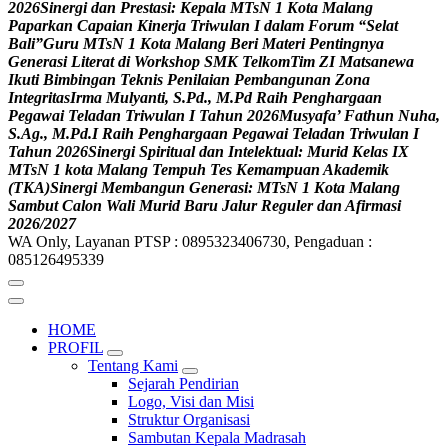
2
0
2
6
S
i
n
e
r
g
i
d
a
n
P
r
e
s
t
a
s
i
:
K
e
p
a
l
a
M
T
s
N
1
K
o
t
a
M
a
l
a
n
g
P
a
p
a
r
k
a
n
C
a
p
a
i
a
n
K
i
n
e
r
j
a
T
r
i
w
u
l
a
n
I
d
a
l
a
m
F
o
r
u
m
“
S
e
l
a
t
B
a
l
i
”
G
u
r
u
M
T
s
N
1
K
o
t
a
M
a
l
a
n
g
B
e
r
i
M
a
t
e
r
i
P
e
n
t
i
n
g
n
y
a
G
e
n
e
r
a
s
i
L
i
t
e
r
a
t
d
i
W
o
r
k
s
h
o
p
S
M
K
T
e
l
k
o
m
T
i
m
Z
I
M
a
t
s
a
n
e
w
a
I
k
u
t
i
B
i
m
b
i
n
g
a
n
T
e
k
n
i
s
P
e
n
i
l
a
i
a
n
P
e
m
b
a
n
g
u
n
a
n
Z
o
n
a
I
n
t
e
g
r
i
t
a
s
I
r
m
a
M
u
l
y
a
n
t
i
,
S
.
P
d
.
,
M
.
P
d
R
a
i
h
P
e
n
g
h
a
r
g
a
a
n
P
e
g
a
w
a
i
T
e
l
a
d
a
n
T
r
i
w
u
l
a
n
I
T
a
h
u
n
2
0
2
6
M
u
s
y
a
f
a
’
F
a
t
h
u
n
N
u
h
a
,
S
.
A
g
.
,
M
.
P
d
.
I
R
a
i
h
P
e
n
g
h
a
r
g
a
a
n
P
e
g
a
w
a
i
T
e
l
a
d
a
n
T
r
i
w
u
l
a
n
I
T
a
h
u
n
2
0
2
6
S
i
n
e
r
g
i
S
p
i
r
i
t
u
a
l
d
a
n
I
n
t
e
l
e
k
t
u
a
l
:
M
u
r
i
d
K
e
l
a
s
I
X
M
T
s
N
1
k
o
t
a
M
a
l
a
n
g
T
e
m
p
u
h
T
e
s
K
e
m
a
m
p
u
a
n
A
k
a
d
e
m
i
k
(
T
K
A
)
S
i
n
e
r
g
i
M
e
m
b
a
n
g
u
n
G
e
n
e
r
a
s
i
:
M
T
s
N
1
K
o
t
a
M
a
l
a
n
g
S
a
m
b
u
t
C
a
l
o
n
W
a
l
i
M
u
r
i
d
B
a
r
u
J
a
l
u
r
R
e
g
u
l
e
r
d
a
n
A
f
i
r
m
a
s
i
2
0
2
6
/
2
0
2
7
WA Only, Layanan PTSP : 0895323406730, Pengaduan :
085126495339
HOME
PROFIL
Tentang Kami
Sejarah Pendirian
Logo, Visi dan Misi
Struktur Organisasi
Sambutan Kepala Madrasah