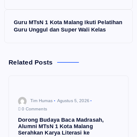
v
Guru MTsN 1 Kota Malang Ikuti Pelatihan
i
Guru Unggul dan Super Wali Kelas
g
a
Related Posts
s
i
p
Tim Humas
Agustus 5, 2026
0 Comments
o
Dorong Budaya Baca Madrasah,
Alumni MTsN 1 Kota Malang
s
Serahkan Karya Literasi ke