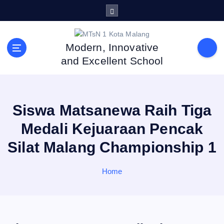
S
k
i
p
Modern, Innovative
t
and Excellent School
o
c
o
n
Siswa Matsanewa Raih Tiga
t
e
Medali Kejuaraan Pencak
n
Silat Malang Championship 1
t
Home