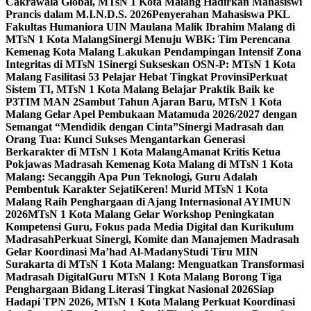
Cakrawala Global, MTsN 1 Kota Malang Hadirkan Mahasiswi
Prancis dalam M.I.N.D.S. 2026
Penyerahan Mahasiswa PKL
Fakultas Humaniora UIN Maulana Malik Ibrahim Malang di
MTsN 1 Kota Malang
Sinergi Menuju WBK: Tim Perencana
Kemenag Kota Malang Lakukan Pendampingan Intensif Zona
Integritas di MTsN 1
Sinergi Sukseskan OSN-P: MTsN 1 Kota
Malang Fasilitasi 53 Pelajar Hebat Tingkat Provinsi
Perkuat
Sistem TI, MTsN 1 Kota Malang Belajar Praktik Baik ke
P3TIM MAN 2
Sambut Tahun Ajaran Baru, MTsN 1 Kota
Malang Gelar Apel Pembukaan Matamuda 2026/2027 dengan
Semangat “Mendidik dengan Cinta”
Sinergi Madrasah dan
Orang Tua: Kunci Sukses Mengantarkan Generasi
Berkarakter di MTsN 1 Kota Malang
Amanat Kritis Ketua
Pokjawas Madrasah Kemenag Kota Malang di MTsN 1 Kota
Malang: Secanggih Apa Pun Teknologi, Guru Adalah
Pembentuk Karakter Sejati
Keren! Murid MTsN 1 Kota
Malang Raih Penghargaan di Ajang Internasional AYIMUN
2026
MTsN 1 Kota Malang Gelar Workshop Peningkatan
Kompetensi Guru, Fokus pada Media Digital dan Kurikulum
Madrasah
Perkuat Sinergi, Komite dan Manajemen Madrasah
Gelar Koordinasi Ma’had Al-Madany
Studi Tiru MIN
Surakarta di MTsN 1 Kota Malang: Menguatkan Transformasi
Madrasah Digital
Guru MTsN 1 Kota Malang Borong Tiga
Penghargaan Bidang Literasi Tingkat Nasional 2026
Siap
Hadapi TPN 2026, MTsN 1 Kota Malang Perkuat Koordinasi