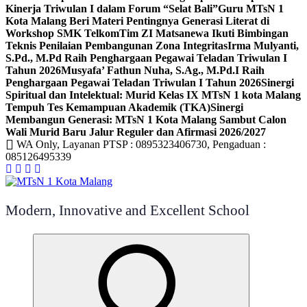
Kinerja Triwulan I dalam Forum “Selat Bali”
Guru MTsN 1
Kota Malang Beri Materi Pentingnya Generasi Literat di
Workshop SMK Telkom
Tim ZI Matsanewa Ikuti Bimbingan
Teknis Penilaian Pembangunan Zona Integritas
Irma Mulyanti,
S.Pd., M.Pd Raih Penghargaan Pegawai Teladan Triwulan I
Tahun 2026
Musyafa’ Fathun Nuha, S.Ag., M.Pd.I Raih
Penghargaan Pegawai Teladan Triwulan I Tahun 2026
Sinergi
Spiritual dan Intelektual: Murid Kelas IX MTsN 1 kota Malang
Tempuh Tes Kemampuan Akademik (TKA)
Sinergi
Membangun Generasi: MTsN 1 Kota Malang Sambut Calon
Wali Murid Baru Jalur Reguler dan Afirmasi 2026/2027
WA Only, Layanan PTSP : 0895323406730, Pengaduan :
085126495339
Modern, Innovative and Excellent School