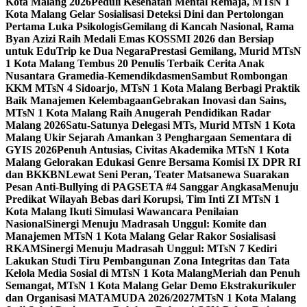
Kota Malang 2026
Peduli Kesehatan Mental Remaja, MTsN 1
Kota Malang Gelar Sosialisasi Deteksi Dini dan Pertolongan
Pertama Luka Psikologis
Gemilang di Kancah Nasional, Rama
Byan Azizi Raih Medali Emas KOSSMI 2026 dan Bersiap
untuk EduTrip ke Dua Negara
Prestasi Gemilang, Murid MTsN
1 Kota Malang Tembus 20 Penulis Terbaik Cerita Anak
Nusantara Gramedia-Kemendikdasmen
Sambut Rombongan
KKM MTsN 4 Sidoarjo, MTsN 1 Kota Malang Berbagi Praktik
Baik Manajemen Kelembagaan
Gebrakan Inovasi dan Sains,
MTsN 1 Kota Malang Raih Anugerah Pendidikan Radar
Malang 2026
Satu-Satunya Delegasi MTs, Murid MTsN 1 Kota
Malang Ukir Sejarah Amankan 3 Penghargaan Sementara di
GYIS 2026
Penuh Antusias, Civitas Akademika MTsN 1 Kota
Malang Gelorakan Edukasi Genre Bersama Komisi IX DPR RI
dan BKKBN
Lewat Seni Peran, Teater Matsanewa Suarakan
Pesan Anti-Bullying di PAGSETA #4 Sanggar Angkasa
Menuju
Predikat Wilayah Bebas dari Korupsi, Tim Inti ZI MTsN 1
Kota Malang Ikuti Simulasi Wawancara Penilaian
Nasional
Sinergi Menuju Madrasah Unggul: Komite dan
Manajemen MTsN 1 Kota Malang Gelar Rakor Sosialisasi
RKAM
Sinergi Menuju Madrasah Unggul: MTsN 7 Kediri
Lakukan Studi Tiru Pembangunan Zona Integritas dan Tata
Kelola Media Sosial di MTsN 1 Kota Malang
Meriah dan Penuh
Semangat, MTsN 1 Kota Malang Gelar Demo Ekstrakurikuler
dan Organisasi MATAMUDA 2026/2027
MTsN 1 Kota Malang