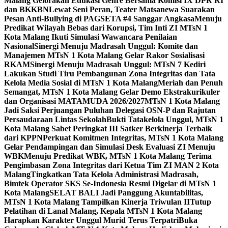
Malang Gelorakan Edukasi Genre Bersama Komisi IX DPR RI
dan BKKBN
Lewat Seni Peran, Teater Matsanewa Suarakan
Pesan Anti-Bullying di PAGSETA #4 Sanggar Angkasa
Menuju
Predikat Wilayah Bebas dari Korupsi, Tim Inti ZI MTsN 1
Kota Malang Ikuti Simulasi Wawancara Penilaian
Nasional
Sinergi Menuju Madrasah Unggul: Komite dan
Manajemen MTsN 1 Kota Malang Gelar Rakor Sosialisasi
RKAM
Sinergi Menuju Madrasah Unggul: MTsN 7 Kediri
Lakukan Studi Tiru Pembangunan Zona Integritas dan Tata
Kelola Media Sosial di MTsN 1 Kota Malang
Meriah dan Penuh
Semangat, MTsN 1 Kota Malang Gelar Demo Ekstrakurikuler
dan Organisasi MATAMUDA 2026/2027
MTsN 1 Kota Malang
Jadi Saksi Perjuangan Puluhan Delegasi OSN-P dan Rajutan
Persaudaraan Lintas Sekolah
Bukti Tatakelola Unggul, MTsN 1
Kota Malang Sabet Peringkat III Satker Berkinerja Terbaik
dari KPPN
Perkuat Komitmen Integritas, MTsN 1 Kota Malang
Gelar Pendampingan dan Simulasi Desk Evaluasi ZI Menuju
WBK
Menuju Predikat WBK, MTsN 1 Kota Malang Terima
Pengimbasan Zona Integritas dari Ketua Tim ZI MAN 2 Kota
Malang
Tingkatkan Tata Kelola Administrasi Madrasah,
Bimtek Operator SKS Se-Indonesia Resmi Digelar di MTsN 1
Kota Malang
SELAT BALI Jadi Panggung Akuntabilitas,
MTsN 1 Kota Malang Tampilkan Kinerja Triwulan II
Tutup
Pelatihan di Lanal Malang, Kepala MTsN 1 Kota Malang
Harapkan Karakter Unggul Murid Terus Terpatri
Buka