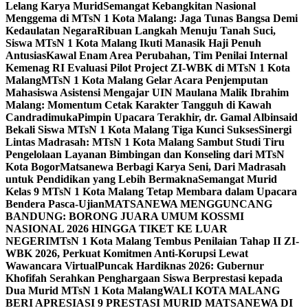
Lelang Karya Murid
Semangat Kebangkitan Nasional
Menggema di MTsN 1 Kota Malang: Jaga Tunas Bangsa Demi
Kedaulatan Negara
Ribuan Langkah Menuju Tanah Suci,
Siswa MTsN 1 Kota Malang Ikuti Manasik Haji Penuh
Antusias
Kawal Enam Area Perubahan, Tim Penilai Internal
Kemenag RI Evaluasi Pilot Project ZI-WBK di MTsN 1 Kota
Malang
MTsN 1 Kota Malang Gelar Acara Penjemputan
Mahasiswa Asistensi Mengajar UIN Maulana Malik Ibrahim
Malang: Momentum Cetak Karakter Tangguh di Kawah
Candradimuka
Pimpin Upacara Terakhir, dr. Gamal Albinsaid
Bekali Siswa MTsN 1 Kota Malang Tiga Kunci Sukses
Sinergi
Lintas Madrasah: MTsN 1 Kota Malang Sambut Studi Tiru
Pengelolaan Layanan Bimbingan dan Konseling dari MTsN
Kota Bogor
Matsanewa Berbagi Karya Seni, Dari Madrasah
untuk Pendidikan yang Lebih Bermakna
Semangat Murid
Kelas 9 MTsN 1 Kota Malang Tetap Membara dalam Upacara
Bendera Pasca-Ujian
MATSANEWA MENGGUNCANG
BANDUNG: BORONG JUARA UMUM KOSSMI
NASIONAL 2026 HINGGA TIKET KE LUAR
NEGERI
MTsN 1 Kota Malang Tembus Penilaian Tahap II ZI-
WBK 2026, Perkuat Komitmen Anti-Korupsi Lewat
Wawancara Virtual
Puncak Hardiknas 2026: Gubernur
Khofifah Serahkan Penghargaan Siswa Berprestasi kepada
Dua Murid MTsN 1 Kota Malang
WALI KOTA MALANG
BERI APRESIASI 9 PRESTASI MURID MATSANEWA DI