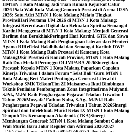
II
MTsN 1 Kota Malang Jadi Tuan Rumah Kejurkot Catur
2026 Piala Wali Kota Malang
Gemuruh Prestasi di Arena O2SN
2026: Satu Atlet MTsN 1 Kota Malang Melaju Tingkat
Provinsi
Hari Pertama UM 2026 di MTsN 1 Kota Malang:
Integrasi Kecerdasan Digital dan Kekuatan Spiritual
Semangat
Kartini Menggema di MTsN 1 Kota Malang: Menjadi Generasi
Berilmu dan Berakhlak
Peringati Hari Kartini, GTK dan Siswa
MTsN 1 Kota Malang Raih Penghargaan Literasi dari Menteri
Agama RI
Refleksi Halalbihalal dan Semangat Kartini: DWP
MTsN 1 Kota Malang Raih Prestasi di Kemenag Kota
Malang
Ukir Prestasi di Kancah Provinsi, MTsN 1 Kota Malang
Raih Dua Medali Perunggu OLIMPABA 2026
Sinergi dan
Prestasi: Kepala MTsN 1 Kota Malang Paparkan Capaian
Kinerja Triwulan I dalam Forum “Selat Bali”
Guru MTsN 1
Kota Malang Beri Materi Pentingnya Generasi Literat di
Workshop SMK Telkom
Tim ZI Matsanewa Ikuti Bimbingan
Teknis Penilaian Pembangunan Zona Integritas
Irma Mulyanti,
S.Pd., M.Pd Raih Penghargaan Pegawai Teladan Triwulan I
Tahun 2026
Musyafa’ Fathun Nuha, S.Ag., M.Pd.I Raih
Penghargaan Pegawai Teladan Triwulan I Tahun 2026
Sinergi
Spiritual dan Intelektual: Murid Kelas IX MTsN 1 kota Malang
Tempuh Tes Kemampuan Akademik (TKA)
Sinergi
Membangun Generasi: MTsN 1 Kota Malang Sambut Calon
Wali Murid Baru Jalur Reguler dan Afirmasi 2026/2027
WA Only, Layanan PTSP : 0895323406730, Pengaduan :