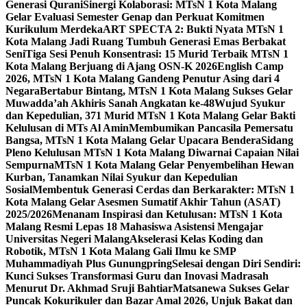
Generasi Qurani
Sinergi Kolaborasi: MTsN 1 Kota Malang
Gelar Evaluasi Semester Genap dan Perkuat Komitmen
Kurikulum Merdeka
ART SPECTA 2: Bukti Nyata MTsN 1
Kota Malang Jadi Ruang Tumbuh Generasi Emas Berbakat
Seni
Tiga Sesi Penuh Konsentrasi: 15 Murid Terbaik MTsN 1
Kota Malang Berjuang di Ajang OSN-K 2026
English Camp
2026, MTsN 1 Kota Malang Gandeng Penutur Asing dari 4
Negara
Bertabur Bintang, MTsN 1 Kota Malang Sukses Gelar
Muwadda’ah Akhiris Sanah Angkatan ke-48
Wujud Syukur
dan Kepedulian, 371 Murid MTsN 1 Kota Malang Gelar Bakti
Kelulusan di MTs Al Amin
Membumikan Pancasila Pemersatu
Bangsa, MTsN 1 Kota Malang Gelar Upacara Bendera
Sidang
Pleno Kelulusan MTsN 1 Kota Malang Diwarnai Capaian Nilai
Sempurna
MTsN 1 Kota Malang Gelar Penyembelihan Hewan
Kurban, Tanamkan Nilai Syukur dan Kepedulian
Sosial
Membentuk Generasi Cerdas dan Berkarakter: MTsN 1
Kota Malang Gelar Asesmen Sumatif Akhir Tahun (ASAT)
2025/2026
Menanam Inspirasi dan Ketulusan: MTsN 1 Kota
Malang Resmi Lepas 18 Mahasiswa Asistensi Mengajar
Universitas Negeri Malang
Akselerasi Kelas Koding dan
Robotik, MTsN 1 Kota Malang Gali Ilmu ke SMP
Muhammadiyah Plus Gunungpring
Selesai dengan Diri Sendiri:
Kunci Sukses Transformasi Guru dan Inovasi Madrasah
Menurut Dr. Akhmad Sruji Bahtiar
Matsanewa Sukses Gelar
Puncak Kokurikuler dan Bazar Amal 2026, Unjuk Bakat dan