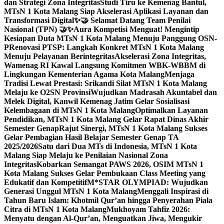
dan Strategi Zona Integritas
Studi Tiru ke Kemenag Bantul,
MTsN 1 Kota Malang Siap Akselerasi Aplikasi Layanan dan
Transformasi Digital
✨🤝 Selamat Datang Team Penilai
Nasional (TPN) 🤝✨
Aura Kompetisi Menguat! Mengintip
Kesiapan Duta MTsN 1 Kota Malang Menuju Panggung OSN-
P
Renovasi PTSP: Langkah Konkret MTsN 1 Kota Malang
Menuju Pelayanan Berintegritas
Akselerasi Zona Integritas,
Wamenag RI Kawal Langsung Komitmen WBK-WBBM di
Lingkungan Kementerian Agama Kota Malang
Menjaga
Tradisi Lewat Prestasi: Srikandi Silat MTsN 1 Kota Malang
Melaju ke O2SN Provinsi
Wujudkan Madrasah Akuntabel dan
Melek Digital, Kanwil Kemenag Jatim Gelar Sosialisasi
Kelembagaan di MTsN 1 Kota Malang
Optimalkan Layanan
Pendidikan, MTsN 1 Kota Malang Gelar Rapat Dinas Akhir
Semester Genap
Rajut Sinergi, MTsN 1 Kota Malang Sukses
Gelar Pembagian Hasil Belajar Semester Genap TA
2025/2026
Satu dari Dua MTs di Indonesia, MTsN 1 Kota
Malang Siap Melaju ke Penilaian Nasional Zona
Integritas
Kobarkan Semangat PAWS 2026, OSIM MTsN 1
Kota Malang Sukses Gelar Pembukaan Class Meeting yang
Edukatif dan Kompetitif
M*STAR OLYMPIAD: Wujudkan
Generasi Unggul MTsN 1 Kota Malang
Menggali Inspirasi di
Tahun Baru Islam: Khotmil Qur’an hingga Penyerahan Piala
Citra di MTsN 1 Kota Malang
Mukhoyam Tahfiz 2026:
Menyatu dengan Al-Qur’an, Menguatkan Jiwa, Mengukir