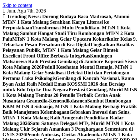
Skip to content
Jum. Agu 7th, 2026
Trending News:
Dorong Budaya Baca Madrasah, Alumni
MTsN 1 Kota Malang Serahkan Karya Literasi ke
Perpustakaan
Transformasi Mutu Pendidikan, MTsN 1 Kota
Malang Sambut Hangat Studi Tiru Rombongan MTsN 2 Kota
Palu
MTsN 1 Kota Malang Gelar Upacara Kokurikuler Kelas 9,
Tebarkan Pesan Persatuan di Era Digital
Tingkatkan Kualitas
Pelayanan Publik, MTsN 1 Kota Malang Gelar Bimtek
Excellent Front Office Berbasis Integritas
Kontingen
Matsanewa Raih Prestasi Gemilang di Jambore Koperasi Siswa
Kota Malang 2026
Peduli Kesehatan Mental Remaja, MTsN 1
Kota Malang Gelar Sosialisasi Deteksi Dini dan Pertolongan
Pertama Luka Psikologis
Gemilang di Kancah Nasional, Rama
Byan Azizi Raih Medali Emas KOSSMI 2026 dan Bersiap
untuk EduTrip ke Dua Negara
Prestasi Gemilang, Murid MTsN
1 Kota Malang Tembus 20 Penulis Terbaik Cerita Anak
Nusantara Gramedia-Kemendikdasmen
Sambut Rombongan
KKM MTsN 4 Sidoarjo, MTsN 1 Kota Malang Berbagi Praktik
Baik Manajemen Kelembagaan
Gebrakan Inovasi dan Sains,
MTsN 1 Kota Malang Raih Anugerah Pendidikan Radar
Malang 2026
Satu-Satunya Delegasi MTs, Murid MTsN 1 Kota
Malang Ukir Sejarah Amankan 3 Penghargaan Sementara di
GYIS 2026
Penuh Antusias, Civitas Akademika MTsN 1 Kota