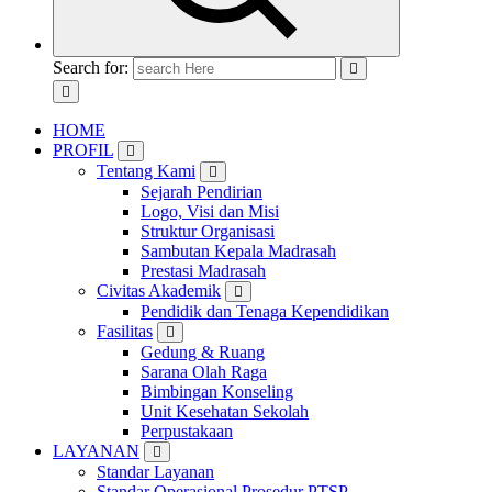
Search for:
HOME
PROFIL
Tentang Kami
Sejarah Pendirian
Logo, Visi dan Misi
Struktur Organisasi
Sambutan Kepala Madrasah
Prestasi Madrasah
Civitas Akademik
Pendidik dan Tenaga Kependidikan
Fasilitas
Gedung & Ruang
Sarana Olah Raga
Bimbingan Konseling
Unit Kesehatan Sekolah
Perpustakaan
LAYANAN
Standar Layanan
Standar Operasional Prosedur PTSP