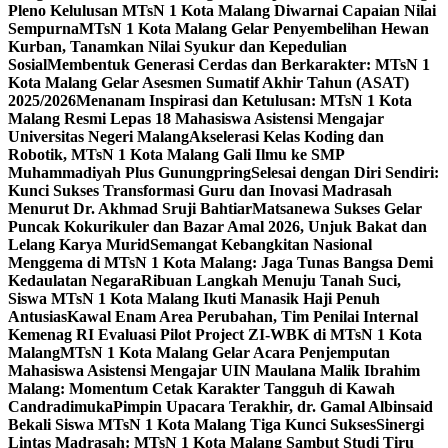
Pleno Kelulusan MTsN 1 Kota Malang Diwarnai Capaian Nilai
Sempurna
MTsN 1 Kota Malang Gelar Penyembelihan Hewan
Kurban, Tanamkan Nilai Syukur dan Kepedulian
Sosial
Membentuk Generasi Cerdas dan Berkarakter: MTsN 1
Kota Malang Gelar Asesmen Sumatif Akhir Tahun (ASAT)
2025/2026
Menanam Inspirasi dan Ketulusan: MTsN 1 Kota
Malang Resmi Lepas 18 Mahasiswa Asistensi Mengajar
Universitas Negeri Malang
Akselerasi Kelas Koding dan
Robotik, MTsN 1 Kota Malang Gali Ilmu ke SMP
Muhammadiyah Plus Gunungpring
Selesai dengan Diri Sendiri:
Kunci Sukses Transformasi Guru dan Inovasi Madrasah
Menurut Dr. Akhmad Sruji Bahtiar
Matsanewa Sukses Gelar
Puncak Kokurikuler dan Bazar Amal 2026, Unjuk Bakat dan
Lelang Karya Murid
Semangat Kebangkitan Nasional
Menggema di MTsN 1 Kota Malang: Jaga Tunas Bangsa Demi
Kedaulatan Negara
Ribuan Langkah Menuju Tanah Suci,
Siswa MTsN 1 Kota Malang Ikuti Manasik Haji Penuh
Antusias
Kawal Enam Area Perubahan, Tim Penilai Internal
Kemenag RI Evaluasi Pilot Project ZI-WBK di MTsN 1 Kota
Malang
MTsN 1 Kota Malang Gelar Acara Penjemputan
Mahasiswa Asistensi Mengajar UIN Maulana Malik Ibrahim
Malang: Momentum Cetak Karakter Tangguh di Kawah
Candradimuka
Pimpin Upacara Terakhir, dr. Gamal Albinsaid
Bekali Siswa MTsN 1 Kota Malang Tiga Kunci Sukses
Sinergi
Lintas Madrasah: MTsN 1 Kota Malang Sambut Studi Tiru