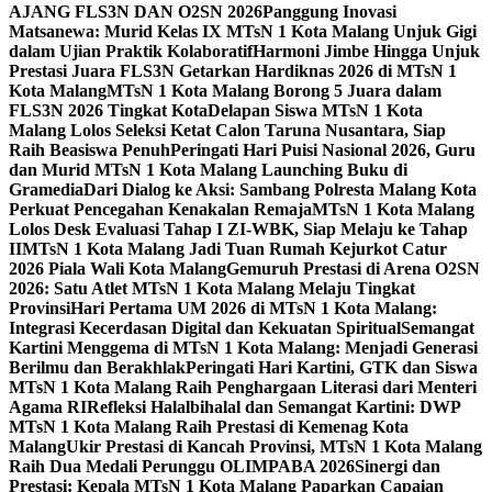
AJANG FLS3N DAN O2SN 2026
Panggung Inovasi
Matsanewa: Murid Kelas IX MTsN 1 Kota Malang Unjuk Gigi
dalam Ujian Praktik Kolaboratif
Harmoni Jimbe Hingga Unjuk
Prestasi Juara FLS3N Getarkan Hardiknas 2026 di MTsN 1
Kota Malang
MTsN 1 Kota Malang Borong 5 Juara dalam
FLS3N 2026 Tingkat Kota
Delapan Siswa MTsN 1 Kota
Malang Lolos Seleksi Ketat Calon Taruna Nusantara, Siap
Raih Beasiswa Penuh
Peringati Hari Puisi Nasional 2026, Guru
dan Murid MTsN 1 Kota Malang Launching Buku di
Gramedia
Dari Dialog ke Aksi: Sambang Polresta Malang Kota
Perkuat Pencegahan Kenakalan Remaja
MTsN 1 Kota Malang
Lolos Desk Evaluasi Tahap I ZI-WBK, Siap Melaju ke Tahap
II
MTsN 1 Kota Malang Jadi Tuan Rumah Kejurkot Catur
2026 Piala Wali Kota Malang
Gemuruh Prestasi di Arena O2SN
2026: Satu Atlet MTsN 1 Kota Malang Melaju Tingkat
Provinsi
Hari Pertama UM 2026 di MTsN 1 Kota Malang:
Integrasi Kecerdasan Digital dan Kekuatan Spiritual
Semangat
Kartini Menggema di MTsN 1 Kota Malang: Menjadi Generasi
Berilmu dan Berakhlak
Peringati Hari Kartini, GTK dan Siswa
MTsN 1 Kota Malang Raih Penghargaan Literasi dari Menteri
Agama RI
Refleksi Halalbihalal dan Semangat Kartini: DWP
MTsN 1 Kota Malang Raih Prestasi di Kemenag Kota
Malang
Ukir Prestasi di Kancah Provinsi, MTsN 1 Kota Malang
Raih Dua Medali Perunggu OLIMPABA 2026
Sinergi dan
Prestasi: Kepala MTsN 1 Kota Malang Paparkan Capaian