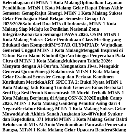
Kelembagaan di MTsN 1 Kota Malang
Optimalkan Layanan
Pendidikan, MTsN 1 Kota Malang Gelar Rapat Dinas Akhir
Semester Genap
Rajut Sinergi, MTsN 1 Kota Malang Sukses
Gelar Pembagian Hasil Belajar Semester Genap TA
2025/2026
Satu dari Dua MTs di Indonesia, MTsN 1 Kota
Malang Siap Melaju ke Penilaian Nasional Zona
Integritas
Kobarkan Semangat PAWS 2026, OSIM MTsN 1
Kota Malang Sukses Gelar Pembukaan Class Meeting yang
Edukatif dan Kompetitif
M*STAR OLYMPIAD: Wujudkan
Generasi Unggul MTsN 1 Kota Malang
Menggali Inspirasi di
Tahun Baru Islam: Khotmil Qur’an hingga Penyerahan Piala
Citra di MTsN 1 Kota Malang
Mukhoyam Tahfiz 2026:
Menyatu dengan Al-Qur’an, Menguatkan Jiwa, Mengukir
Generasi Qurani
Sinergi Kolaborasi: MTsN 1 Kota Malang
Gelar Evaluasi Semester Genap dan Perkuat Komitmen
Kurikulum Merdeka
ART SPECTA 2: Bukti Nyata MTsN 1
Kota Malang Jadi Ruang Tumbuh Generasi Emas Berbakat
Seni
Tiga Sesi Penuh Konsentrasi: 15 Murid Terbaik MTsN 1
Kota Malang Berjuang di Ajang OSN-K 2026
English Camp
2026, MTsN 1 Kota Malang Gandeng Penutur Asing dari 4
Negara
Bertabur Bintang, MTsN 1 Kota Malang Sukses Gelar
Muwadda’ah Akhiris Sanah Angkatan ke-48
Wujud Syukur
dan Kepedulian, 371 Murid MTsN 1 Kota Malang Gelar Bakti
Kelulusan di MTs Al Amin
Membumikan Pancasila Pemersatu
Bangsa, MTsN 1 Kota Malang Gelar Upacara Bendera
Sidang