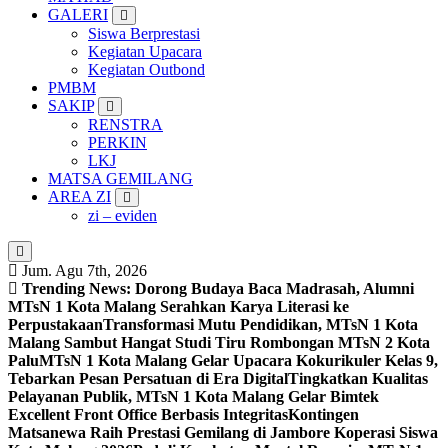
GALERI
Siswa Berprestasi
Kegiatan Upacara
Kegiatan Outbond
PMBM
SAKIP
RENSTRA
PERKIN
LKJ
MATSA GEMILANG
AREA ZI
zi – eviden
Jum. Agu 7th, 2026
Trending News:
Dorong Budaya Baca Madrasah, Alumni
MTsN 1 Kota Malang Serahkan Karya Literasi ke
Perpustakaan
Transformasi Mutu Pendidikan, MTsN 1 Kota
Malang Sambut Hangat Studi Tiru Rombongan MTsN 2 Kota
Palu
MTsN 1 Kota Malang Gelar Upacara Kokurikuler Kelas 9,
Tebarkan Pesan Persatuan di Era Digital
Tingkatkan Kualitas
Pelayanan Publik, MTsN 1 Kota Malang Gelar Bimtek
Excellent Front Office Berbasis Integritas
Kontingen
Matsanewa Raih Prestasi Gemilang di Jambore Koperasi Siswa