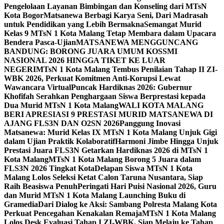
Pengelolaan Layanan Bimbingan dan Konseling dari MTsN
Kota Bogor
Matsanewa Berbagi Karya Seni, Dari Madrasah
untuk Pendidikan yang Lebih Bermakna
Semangat Murid
Kelas 9 MTsN 1 Kota Malang Tetap Membara dalam Upacara
Bendera Pasca-Ujian
MATSANEWA MENGGUNCANG
BANDUNG: BORONG JUARA UMUM KOSSMI
NASIONAL 2026 HINGGA TIKET KE LUAR
NEGERI
MTsN 1 Kota Malang Tembus Penilaian Tahap II ZI-
WBK 2026, Perkuat Komitmen Anti-Korupsi Lewat
Wawancara Virtual
Puncak Hardiknas 2026: Gubernur
Khofifah Serahkan Penghargaan Siswa Berprestasi kepada
Dua Murid MTsN 1 Kota Malang
WALI KOTA MALANG
BERI APRESIASI 9 PRESTASI MURID MATSANEWA DI
AJANG FLS3N DAN O2SN 2026
Panggung Inovasi
Matsanewa: Murid Kelas IX MTsN 1 Kota Malang Unjuk Gigi
dalam Ujian Praktik Kolaboratif
Harmoni Jimbe Hingga Unjuk
Prestasi Juara FLS3N Getarkan Hardiknas 2026 di MTsN 1
Kota Malang
MTsN 1 Kota Malang Borong 5 Juara dalam
FLS3N 2026 Tingkat Kota
Delapan Siswa MTsN 1 Kota
Malang Lolos Seleksi Ketat Calon Taruna Nusantara, Siap
Raih Beasiswa Penuh
Peringati Hari Puisi Nasional 2026, Guru
dan Murid MTsN 1 Kota Malang Launching Buku di
Gramedia
Dari Dialog ke Aksi: Sambang Polresta Malang Kota
Perkuat Pencegahan Kenakalan Remaja
MTsN 1 Kota Malang
Lolos Desk Evaluasi Tahap I ZI-WBK, Siap Melaju ke Tahap