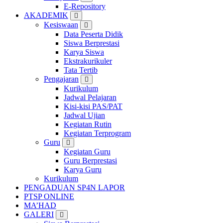
E-Repository
AKADEMIK
Kesiswaan
Data Peserta Didik
Siswa Berprestasi
Karya Siswa
Ekstrakurikuler
Tata Tertib
Pengajaran
Kurikulum
Jadwal Pelajaran
Kisi-kisi PAS/PAT
Jadwal Ujian
Kegiatan Rutin
Kegiatan Terprogram
Guru
Kegiatan Guru
Guru Berprestasi
Karya Guru
Kurikulum
PENGADUAN SP4N LAPOR
PTSP ONLINE
MA’HAD
GALERI