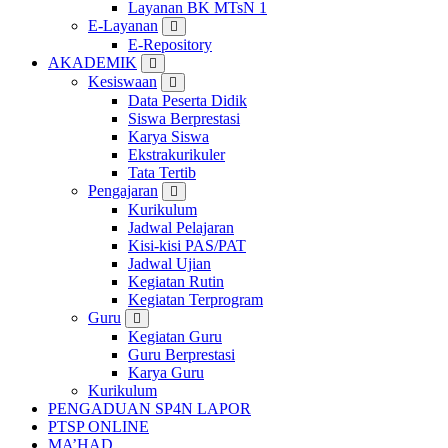
Layanan BK MTsN 1
E-Layanan
E-Repository
AKADEMIK
Kesiswaan
Data Peserta Didik
Siswa Berprestasi
Karya Siswa
Ekstrakurikuler
Tata Tertib
Pengajaran
Kurikulum
Jadwal Pelajaran
Kisi-kisi PAS/PAT
Jadwal Ujian
Kegiatan Rutin
Kegiatan Terprogram
Guru
Kegiatan Guru
Guru Berprestasi
Karya Guru
Kurikulum
PENGADUAN SP4N LAPOR
PTSP ONLINE
MA’HAD