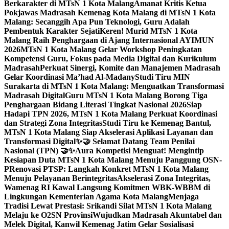
Berkarakter di MTsN 1 Kota Malang
Amanat Kritis Ketua
Pokjawas Madrasah Kemenag Kota Malang di MTsN 1 Kota
Malang: Secanggih Apa Pun Teknologi, Guru Adalah
Pembentuk Karakter Sejati
Keren! Murid MTsN 1 Kota
Malang Raih Penghargaan di Ajang Internasional AYIMUN
2026
MTsN 1 Kota Malang Gelar Workshop Peningkatan
Kompetensi Guru, Fokus pada Media Digital dan Kurikulum
Madrasah
Perkuat Sinergi, Komite dan Manajemen Madrasah
Gelar Koordinasi Ma’had Al-Madany
Studi Tiru MIN
Surakarta di MTsN 1 Kota Malang: Menguatkan Transformasi
Madrasah Digital
Guru MTsN 1 Kota Malang Borong Tiga
Penghargaan Bidang Literasi Tingkat Nasional 2026
Siap
Hadapi TPN 2026, MTsN 1 Kota Malang Perkuat Koordinasi
dan Strategi Zona Integritas
Studi Tiru ke Kemenag Bantul,
MTsN 1 Kota Malang Siap Akselerasi Aplikasi Layanan dan
Transformasi Digital
✨🤝 Selamat Datang Team Penilai
Nasional (TPN) 🤝✨
Aura Kompetisi Menguat! Mengintip
Kesiapan Duta MTsN 1 Kota Malang Menuju Panggung OSN-
P
Renovasi PTSP: Langkah Konkret MTsN 1 Kota Malang
Menuju Pelayanan Berintegritas
Akselerasi Zona Integritas,
Wamenag RI Kawal Langsung Komitmen WBK-WBBM di
Lingkungan Kementerian Agama Kota Malang
Menjaga
Tradisi Lewat Prestasi: Srikandi Silat MTsN 1 Kota Malang
Melaju ke O2SN Provinsi
Wujudkan Madrasah Akuntabel dan
Melek Digital, Kanwil Kemenag Jatim Gelar Sosialisasi