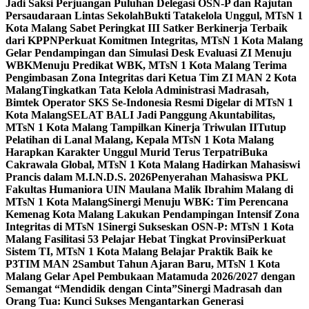
Jadi Saksi Perjuangan Puluhan Delegasi OSN-P dan Rajutan
Persaudaraan Lintas Sekolah
Bukti Tatakelola Unggul, MTsN 1
Kota Malang Sabet Peringkat III Satker Berkinerja Terbaik
dari KPPN
Perkuat Komitmen Integritas, MTsN 1 Kota Malang
Gelar Pendampingan dan Simulasi Desk Evaluasi ZI Menuju
WBK
Menuju Predikat WBK, MTsN 1 Kota Malang Terima
Pengimbasan Zona Integritas dari Ketua Tim ZI MAN 2 Kota
Malang
Tingkatkan Tata Kelola Administrasi Madrasah,
Bimtek Operator SKS Se-Indonesia Resmi Digelar di MTsN 1
Kota Malang
SELAT BALI Jadi Panggung Akuntabilitas,
MTsN 1 Kota Malang Tampilkan Kinerja Triwulan II
Tutup
Pelatihan di Lanal Malang, Kepala MTsN 1 Kota Malang
Harapkan Karakter Unggul Murid Terus Terpatri
Buka
Cakrawala Global, MTsN 1 Kota Malang Hadirkan Mahasiswi
Prancis dalam M.I.N.D.S. 2026
Penyerahan Mahasiswa PKL
Fakultas Humaniora UIN Maulana Malik Ibrahim Malang di
MTsN 1 Kota Malang
Sinergi Menuju WBK: Tim Perencana
Kemenag Kota Malang Lakukan Pendampingan Intensif Zona
Integritas di MTsN 1
Sinergi Sukseskan OSN-P: MTsN 1 Kota
Malang Fasilitasi 53 Pelajar Hebat Tingkat Provinsi
Perkuat
Sistem TI, MTsN 1 Kota Malang Belajar Praktik Baik ke
P3TIM MAN 2
Sambut Tahun Ajaran Baru, MTsN 1 Kota
Malang Gelar Apel Pembukaan Matamuda 2026/2027 dengan
Semangat “Mendidik dengan Cinta”
Sinergi Madrasah dan
Orang Tua: Kunci Sukses Mengantarkan Generasi