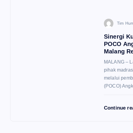
Tim Hu
Sinergi K
POCO Angk
Malang Re
MALANG – La
pihak madras
melalui pemb
(POCO) Angk
Continue r