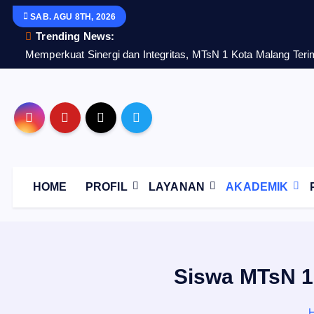
S
SAB. AGU 8TH, 2026
k
Trending News:
i
Memperkuat Sinergi dan Integritas, MTsN 1 Kota Malang Te
p
t
o
c
o
n
t
HOME
PROFIL
LAYANAN
AKADEMIK
e
n
t
Siswa MTsN 1