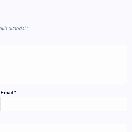
jib ditandai
*
Email
*