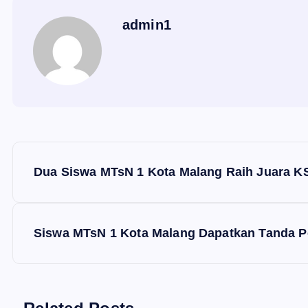
admin1
N
Dua Siswa MTsN 1 Kota Malang Raih Juara K
a
v
Siswa MTsN 1 Kota Malang Dapatkan Tanda 
i