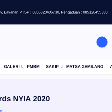
y, Layanan PTSP : 0895323406730, Pengaduan : 085126495339
GALERI
PMBM
SAKIP
MATSA GEMILANG
rds NYIA 2020
20