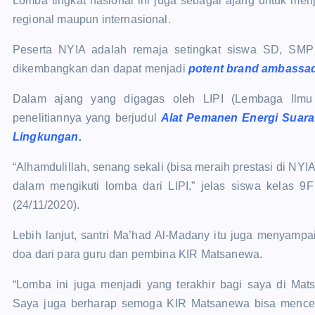
Lomba tingkat nasional ini juga sebagai ajang untuk menja
regional maupun internasional.
Peserta NYIA adalah remaja setingkat siswa SD, SMP
dikembangkan dan dapat menjadi
potent brand ambassa
Dalam ajang yang digagas oleh LIPI (Lembaga Ilmu 
penelitiannya yang berjudul
Alat Pemanen Energi Suara
Lingkungan.
“Alhamdulillah, senang sekali (bisa meraih prestasi di NY
dalam mengikuti lomba dari LIPI,” jelas siswa kelas 9
(24/11/2020).
Lebih lanjut, santri Ma’had Al-Madany itu juga menyampai
doa dari para guru dan pembina KIR Matsanewa.
“Lomba ini juga menjadi yang terakhir bagi saya di Mat
Saya juga berharap semoga KIR Matsanewa bisa mencetak