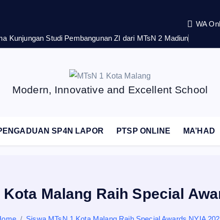
WA Onl
rima Kunjungan Studi Pembangunan ZI dari MTsN 2 Madiun
Modern, Innovative and Excellent School
PENGADUAN SP4N LAPOR
PTSP ONLINE
MA’HAD
 Kota Malang Raih Special Awa
Home
Siswa MTsN 1 Kota Malang Raih Special Awards NYIA 20