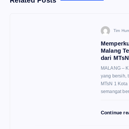
g
Related Posts
a
s
Tim Hu
Memperkua
i
Malang Te
dari MTsN
p
MALANG – Kom
yang bersih, 
o
MTsN 1 Kota 
semangat ber
s
Continue r