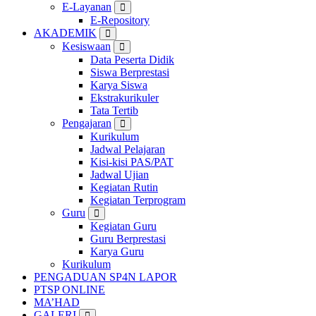
E-Layanan
E-Repository
AKADEMIK
Kesiswaan
Data Peserta Didik
Siswa Berprestasi
Karya Siswa
Ekstrakurikuler
Tata Tertib
Pengajaran
Kurikulum
Jadwal Pelajaran
Kisi-kisi PAS/PAT
Jadwal Ujian
Kegiatan Rutin
Kegiatan Terprogram
Guru
Kegiatan Guru
Guru Berprestasi
Karya Guru
Kurikulum
PENGADUAN SP4N LAPOR
PTSP ONLINE
MA’HAD
GALERI