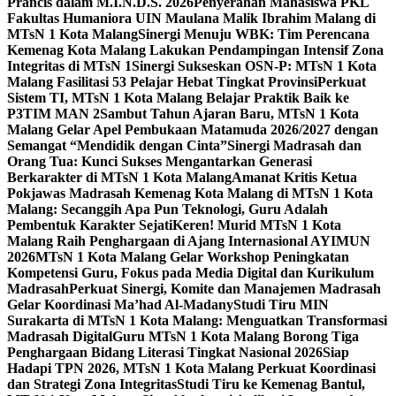
Prancis dalam M.I.N.D.S. 2026
Penyerahan Mahasiswa PKL
Fakultas Humaniora UIN Maulana Malik Ibrahim Malang di
MTsN 1 Kota Malang
Sinergi Menuju WBK: Tim Perencana
Kemenag Kota Malang Lakukan Pendampingan Intensif Zona
Integritas di MTsN 1
Sinergi Sukseskan OSN-P: MTsN 1 Kota
Malang Fasilitasi 53 Pelajar Hebat Tingkat Provinsi
Perkuat
Sistem TI, MTsN 1 Kota Malang Belajar Praktik Baik ke
P3TIM MAN 2
Sambut Tahun Ajaran Baru, MTsN 1 Kota
Malang Gelar Apel Pembukaan Matamuda 2026/2027 dengan
Semangat “Mendidik dengan Cinta”
Sinergi Madrasah dan
Orang Tua: Kunci Sukses Mengantarkan Generasi
Berkarakter di MTsN 1 Kota Malang
Amanat Kritis Ketua
Pokjawas Madrasah Kemenag Kota Malang di MTsN 1 Kota
Malang: Secanggih Apa Pun Teknologi, Guru Adalah
Pembentuk Karakter Sejati
Keren! Murid MTsN 1 Kota
Malang Raih Penghargaan di Ajang Internasional AYIMUN
2026
MTsN 1 Kota Malang Gelar Workshop Peningkatan
Kompetensi Guru, Fokus pada Media Digital dan Kurikulum
Madrasah
Perkuat Sinergi, Komite dan Manajemen Madrasah
Gelar Koordinasi Ma’had Al-Madany
Studi Tiru MIN
Surakarta di MTsN 1 Kota Malang: Menguatkan Transformasi
Madrasah Digital
Guru MTsN 1 Kota Malang Borong Tiga
Penghargaan Bidang Literasi Tingkat Nasional 2026
Siap
Hadapi TPN 2026, MTsN 1 Kota Malang Perkuat Koordinasi
dan Strategi Zona Integritas
Studi Tiru ke Kemenag Bantul,