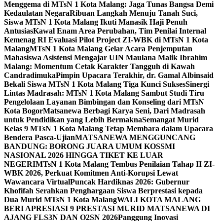
Menggema di MTsN 1 Kota Malang: Jaga Tunas Bangsa Demi
Kedaulatan Negara
Ribuan Langkah Menuju Tanah Suci,
Siswa MTsN 1 Kota Malang Ikuti Manasik Haji Penuh
Antusias
Kawal Enam Area Perubahan, Tim Penilai Internal
Kemenag RI Evaluasi Pilot Project ZI-WBK di MTsN 1 Kota
Malang
MTsN 1 Kota Malang Gelar Acara Penjemputan
Mahasiswa Asistensi Mengajar UIN Maulana Malik Ibrahim
Malang: Momentum Cetak Karakter Tangguh di Kawah
Candradimuka
Pimpin Upacara Terakhir, dr. Gamal Albinsaid
Bekali Siswa MTsN 1 Kota Malang Tiga Kunci Sukses
Sinergi
Lintas Madrasah: MTsN 1 Kota Malang Sambut Studi Tiru
Pengelolaan Layanan Bimbingan dan Konseling dari MTsN
Kota Bogor
Matsanewa Berbagi Karya Seni, Dari Madrasah
untuk Pendidikan yang Lebih Bermakna
Semangat Murid
Kelas 9 MTsN 1 Kota Malang Tetap Membara dalam Upacara
Bendera Pasca-Ujian
MATSANEWA MENGGUNCANG
BANDUNG: BORONG JUARA UMUM KOSSMI
NASIONAL 2026 HINGGA TIKET KE LUAR
NEGERI
MTsN 1 Kota Malang Tembus Penilaian Tahap II ZI-
WBK 2026, Perkuat Komitmen Anti-Korupsi Lewat
Wawancara Virtual
Puncak Hardiknas 2026: Gubernur
Khofifah Serahkan Penghargaan Siswa Berprestasi kepada
Dua Murid MTsN 1 Kota Malang
WALI KOTA MALANG
BERI APRESIASI 9 PRESTASI MURID MATSANEWA DI
AJANG FLS3N DAN O2SN 2026
Panggung Inovasi