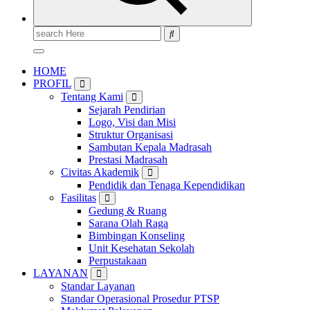
Search
for:
HOME
PROFIL
Tentang Kami
Sejarah Pendirian
Logo, Visi dan Misi
Struktur Organisasi
Sambutan Kepala Madrasah
Prestasi Madrasah
Civitas Akademik
Pendidik dan Tenaga Kependidikan
Fasilitas
Gedung & Ruang
Sarana Olah Raga
Bimbingan Konseling
Unit Kesehatan Sekolah
Perpustakaan
LAYANAN
Standar Layanan
Standar Operasional Prosedur PTSP