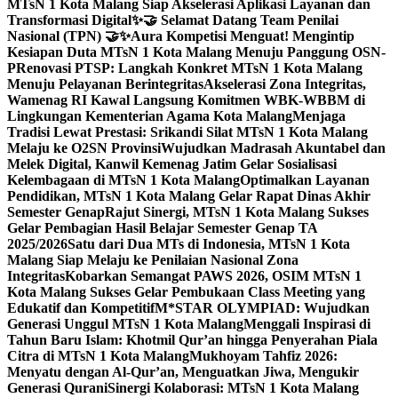
MTsN 1 Kota Malang Siap Akselerasi Aplikasi Layanan dan
Transformasi Digital
✨🤝 Selamat Datang Team Penilai
Nasional (TPN) 🤝✨
Aura Kompetisi Menguat! Mengintip
Kesiapan Duta MTsN 1 Kota Malang Menuju Panggung OSN-
P
Renovasi PTSP: Langkah Konkret MTsN 1 Kota Malang
Menuju Pelayanan Berintegritas
Akselerasi Zona Integritas,
Wamenag RI Kawal Langsung Komitmen WBK-WBBM di
Lingkungan Kementerian Agama Kota Malang
Menjaga
Tradisi Lewat Prestasi: Srikandi Silat MTsN 1 Kota Malang
Melaju ke O2SN Provinsi
Wujudkan Madrasah Akuntabel dan
Melek Digital, Kanwil Kemenag Jatim Gelar Sosialisasi
Kelembagaan di MTsN 1 Kota Malang
Optimalkan Layanan
Pendidikan, MTsN 1 Kota Malang Gelar Rapat Dinas Akhir
Semester Genap
Rajut Sinergi, MTsN 1 Kota Malang Sukses
Gelar Pembagian Hasil Belajar Semester Genap TA
2025/2026
Satu dari Dua MTs di Indonesia, MTsN 1 Kota
Malang Siap Melaju ke Penilaian Nasional Zona
Integritas
Kobarkan Semangat PAWS 2026, OSIM MTsN 1
Kota Malang Sukses Gelar Pembukaan Class Meeting yang
Edukatif dan Kompetitif
M*STAR OLYMPIAD: Wujudkan
Generasi Unggul MTsN 1 Kota Malang
Menggali Inspirasi di
Tahun Baru Islam: Khotmil Qur’an hingga Penyerahan Piala
Citra di MTsN 1 Kota Malang
Mukhoyam Tahfiz 2026:
Menyatu dengan Al-Qur’an, Menguatkan Jiwa, Mengukir
Generasi Qurani
Sinergi Kolaborasi: MTsN 1 Kota Malang