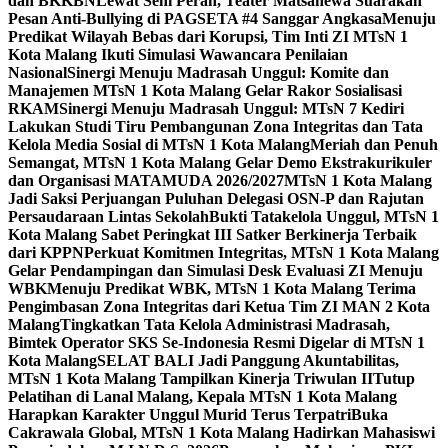
dan BKKBN
Lewat Seni Peran, Teater Matsanewa Suarakan
Pesan Anti-Bullying di PAGSETA #4 Sanggar Angkasa
Menuju
Predikat Wilayah Bebas dari Korupsi, Tim Inti ZI MTsN 1
Kota Malang Ikuti Simulasi Wawancara Penilaian
Nasional
Sinergi Menuju Madrasah Unggul: Komite dan
Manajemen MTsN 1 Kota Malang Gelar Rakor Sosialisasi
RKAM
Sinergi Menuju Madrasah Unggul: MTsN 7 Kediri
Lakukan Studi Tiru Pembangunan Zona Integritas dan Tata
Kelola Media Sosial di MTsN 1 Kota Malang
Meriah dan Penuh
Semangat, MTsN 1 Kota Malang Gelar Demo Ekstrakurikuler
dan Organisasi MATAMUDA 2026/2027
MTsN 1 Kota Malang
Jadi Saksi Perjuangan Puluhan Delegasi OSN-P dan Rajutan
Persaudaraan Lintas Sekolah
Bukti Tatakelola Unggul, MTsN 1
Kota Malang Sabet Peringkat III Satker Berkinerja Terbaik
dari KPPN
Perkuat Komitmen Integritas, MTsN 1 Kota Malang
Gelar Pendampingan dan Simulasi Desk Evaluasi ZI Menuju
WBK
Menuju Predikat WBK, MTsN 1 Kota Malang Terima
Pengimbasan Zona Integritas dari Ketua Tim ZI MAN 2 Kota
Malang
Tingkatkan Tata Kelola Administrasi Madrasah,
Bimtek Operator SKS Se-Indonesia Resmi Digelar di MTsN 1
Kota Malang
SELAT BALI Jadi Panggung Akuntabilitas,
MTsN 1 Kota Malang Tampilkan Kinerja Triwulan II
Tutup
Pelatihan di Lanal Malang, Kepala MTsN 1 Kota Malang
Harapkan Karakter Unggul Murid Terus Terpatri
Buka
Cakrawala Global, MTsN 1 Kota Malang Hadirkan Mahasiswi