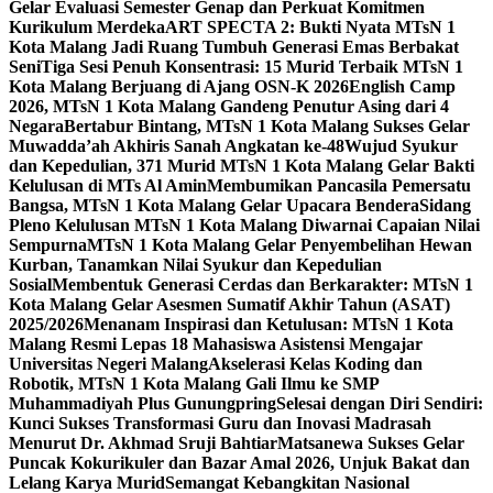
Gelar Evaluasi Semester Genap dan Perkuat Komitmen
Kurikulum Merdeka
ART SPECTA 2: Bukti Nyata MTsN 1
Kota Malang Jadi Ruang Tumbuh Generasi Emas Berbakat
Seni
Tiga Sesi Penuh Konsentrasi: 15 Murid Terbaik MTsN 1
Kota Malang Berjuang di Ajang OSN-K 2026
English Camp
2026, MTsN 1 Kota Malang Gandeng Penutur Asing dari 4
Negara
Bertabur Bintang, MTsN 1 Kota Malang Sukses Gelar
Muwadda’ah Akhiris Sanah Angkatan ke-48
Wujud Syukur
dan Kepedulian, 371 Murid MTsN 1 Kota Malang Gelar Bakti
Kelulusan di MTs Al Amin
Membumikan Pancasila Pemersatu
Bangsa, MTsN 1 Kota Malang Gelar Upacara Bendera
Sidang
Pleno Kelulusan MTsN 1 Kota Malang Diwarnai Capaian Nilai
Sempurna
MTsN 1 Kota Malang Gelar Penyembelihan Hewan
Kurban, Tanamkan Nilai Syukur dan Kepedulian
Sosial
Membentuk Generasi Cerdas dan Berkarakter: MTsN 1
Kota Malang Gelar Asesmen Sumatif Akhir Tahun (ASAT)
2025/2026
Menanam Inspirasi dan Ketulusan: MTsN 1 Kota
Malang Resmi Lepas 18 Mahasiswa Asistensi Mengajar
Universitas Negeri Malang
Akselerasi Kelas Koding dan
Robotik, MTsN 1 Kota Malang Gali Ilmu ke SMP
Muhammadiyah Plus Gunungpring
Selesai dengan Diri Sendiri:
Kunci Sukses Transformasi Guru dan Inovasi Madrasah
Menurut Dr. Akhmad Sruji Bahtiar
Matsanewa Sukses Gelar
Puncak Kokurikuler dan Bazar Amal 2026, Unjuk Bakat dan
Lelang Karya Murid
Semangat Kebangkitan Nasional