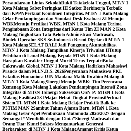
Persaudaraan Lintas Sekolah
Bukti Tatakelola Unggul, MTsN 1
Kota Malang Sabet Peringkat III Satker Berkinerja Terbaik
dari KPPN
Perkuat Komitmen Integritas, MTsN 1 Kota Malang
Gelar Pendampingan dan Simulasi Desk Evaluasi ZI Menuju
WBK
Menuju Predikat WBK, MTsN 1 Kota Malang Terima
Pengimbasan Zona Integritas dari Ketua Tim ZI MAN 2 Kota
Malang
Tingkatkan Tata Kelola Administrasi Madrasah,
Bimtek Operator SKS Se-Indonesia Resmi Digelar di MTsN 1
Kota Malang
SELAT BALI Jadi Panggung Akuntabilitas,
MTsN 1 Kota Malang Tampilkan Kinerja Triwulan II
Tutup
Pelatihan di Lanal Malang, Kepala MTsN 1 Kota Malang
Harapkan Karakter Unggul Murid Terus Terpatri
Buka
Cakrawala Global, MTsN 1 Kota Malang Hadirkan Mahasiswi
Prancis dalam M.I.N.D.S. 2026
Penyerahan Mahasiswa PKL
Fakultas Humaniora UIN Maulana Malik Ibrahim Malang di
MTsN 1 Kota Malang
Sinergi Menuju WBK: Tim Perencana
Kemenag Kota Malang Lakukan Pendampingan Intensif Zona
Integritas di MTsN 1
Sinergi Sukseskan OSN-P: MTsN 1 Kota
Malang Fasilitasi 53 Pelajar Hebat Tingkat Provinsi
Perkuat
Sistem TI, MTsN 1 Kota Malang Belajar Praktik Baik ke
P3TIM MAN 2
Sambut Tahun Ajaran Baru, MTsN 1 Kota
Malang Gelar Apel Pembukaan Matamuda 2026/2027 dengan
Semangat “Mendidik dengan Cinta”
Sinergi Madrasah dan
Orang Tua: Kunci Sukses Mengantarkan Generasi
Berkarakter di MTsN 1 Kota Malang
Amanat Kritis Ketua