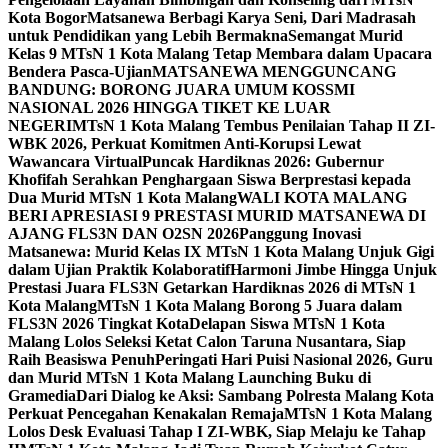
Kota Bogor
Matsanewa Berbagi Karya Seni, Dari Madrasah
untuk Pendidikan yang Lebih Bermakna
Semangat Murid
Kelas 9 MTsN 1 Kota Malang Tetap Membara dalam Upacara
Bendera Pasca-Ujian
MATSANEWA MENGGUNCANG
BANDUNG: BORONG JUARA UMUM KOSSMI
NASIONAL 2026 HINGGA TIKET KE LUAR
NEGERI
MTsN 1 Kota Malang Tembus Penilaian Tahap II ZI-
WBK 2026, Perkuat Komitmen Anti-Korupsi Lewat
Wawancara Virtual
Puncak Hardiknas 2026: Gubernur
Khofifah Serahkan Penghargaan Siswa Berprestasi kepada
Dua Murid MTsN 1 Kota Malang
WALI KOTA MALANG
BERI APRESIASI 9 PRESTASI MURID MATSANEWA DI
AJANG FLS3N DAN O2SN 2026
Panggung Inovasi
Matsanewa: Murid Kelas IX MTsN 1 Kota Malang Unjuk Gigi
dalam Ujian Praktik Kolaboratif
Harmoni Jimbe Hingga Unjuk
Prestasi Juara FLS3N Getarkan Hardiknas 2026 di MTsN 1
Kota Malang
MTsN 1 Kota Malang Borong 5 Juara dalam
FLS3N 2026 Tingkat Kota
Delapan Siswa MTsN 1 Kota
Malang Lolos Seleksi Ketat Calon Taruna Nusantara, Siap
Raih Beasiswa Penuh
Peringati Hari Puisi Nasional 2026, Guru
dan Murid MTsN 1 Kota Malang Launching Buku di
Gramedia
Dari Dialog ke Aksi: Sambang Polresta Malang Kota
Perkuat Pencegahan Kenakalan Remaja
MTsN 1 Kota Malang
Lolos Desk Evaluasi Tahap I ZI-WBK, Siap Melaju ke Tahap