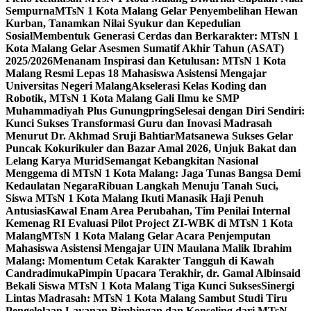
Sempurna
MTsN 1 Kota Malang Gelar Penyembelihan Hewan
Kurban, Tanamkan Nilai Syukur dan Kepedulian
Sosial
Membentuk Generasi Cerdas dan Berkarakter: MTsN 1
Kota Malang Gelar Asesmen Sumatif Akhir Tahun (ASAT)
2025/2026
Menanam Inspirasi dan Ketulusan: MTsN 1 Kota
Malang Resmi Lepas 18 Mahasiswa Asistensi Mengajar
Universitas Negeri Malang
Akselerasi Kelas Koding dan
Robotik, MTsN 1 Kota Malang Gali Ilmu ke SMP
Muhammadiyah Plus Gunungpring
Selesai dengan Diri Sendiri:
Kunci Sukses Transformasi Guru dan Inovasi Madrasah
Menurut Dr. Akhmad Sruji Bahtiar
Matsanewa Sukses Gelar
Puncak Kokurikuler dan Bazar Amal 2026, Unjuk Bakat dan
Lelang Karya Murid
Semangat Kebangkitan Nasional
Menggema di MTsN 1 Kota Malang: Jaga Tunas Bangsa Demi
Kedaulatan Negara
Ribuan Langkah Menuju Tanah Suci,
Siswa MTsN 1 Kota Malang Ikuti Manasik Haji Penuh
Antusias
Kawal Enam Area Perubahan, Tim Penilai Internal
Kemenag RI Evaluasi Pilot Project ZI-WBK di MTsN 1 Kota
Malang
MTsN 1 Kota Malang Gelar Acara Penjemputan
Mahasiswa Asistensi Mengajar UIN Maulana Malik Ibrahim
Malang: Momentum Cetak Karakter Tangguh di Kawah
Candradimuka
Pimpin Upacara Terakhir, dr. Gamal Albinsaid
Bekali Siswa MTsN 1 Kota Malang Tiga Kunci Sukses
Sinergi
Lintas Madrasah: MTsN 1 Kota Malang Sambut Studi Tiru
Pengelolaan Layanan Bimbingan dan Konseling dari MTsN