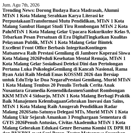
Skip
Jum. Agu 7th, 2026
to
Trending News:
Dorong Budaya Baca Madrasah, Alumni
content
MTsN 1 Kota Malang Serahkan Karya Literasi ke
Perpustakaan
Transformasi Mutu Pendidikan, MTsN 1 Kota
Malang Sambut Hangat Studi Tiru Rombongan MTsN 2 Kota
Palu
MTsN 1 Kota Malang Gelar Upacara Kokurikuler Kelas 9,
Tebarkan Pesan Persatuan di Era Digital
Tingkatkan Kualitas
Pelayanan Publik, MTsN 1 Kota Malang Gelar Bimtek
Excellent Front Office Berbasis Integritas
Kontingen
Matsanewa Raih Prestasi Gemilang di Jambore Koperasi Siswa
Kota Malang 2026
Peduli Kesehatan Mental Remaja, MTsN 1
Kota Malang Gelar Sosialisasi Deteksi Dini dan Pertolongan
Pertama Luka Psikologis
Gemilang di Kancah Nasional, Rama
Byan Azizi Raih Medali Emas KOSSMI 2026 dan Bersiap
untuk EduTrip ke Dua Negara
Prestasi Gemilang, Murid MTsN
1 Kota Malang Tembus 20 Penulis Terbaik Cerita Anak
Nusantara Gramedia-Kemendikdasmen
Sambut Rombongan
KKM MTsN 4 Sidoarjo, MTsN 1 Kota Malang Berbagi Praktik
Baik Manajemen Kelembagaan
Gebrakan Inovasi dan Sains,
MTsN 1 Kota Malang Raih Anugerah Pendidikan Radar
Malang 2026
Satu-Satunya Delegasi MTs, Murid MTsN 1 Kota
Malang Ukir Sejarah Amankan 3 Penghargaan Sementara di
GYIS 2026
Penuh Antusias, Civitas Akademika MTsN 1 Kota
Malang Gelorakan Edukasi Genre Bersama Komisi IX DPR RI