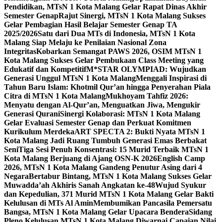
Pendidikan, MTsN 1 Kota Malang Gelar Rapat Dinas Akhir
Semester Genap
Rajut Sinergi, MTsN 1 Kota Malang Sukses
Gelar Pembagian Hasil Belajar Semester Genap TA
2025/2026
Satu dari Dua MTs di Indonesia, MTsN 1 Kota
Malang Siap Melaju ke Penilaian Nasional Zona
Integritas
Kobarkan Semangat PAWS 2026, OSIM MTsN 1
Kota Malang Sukses Gelar Pembukaan Class Meeting yang
Edukatif dan Kompetitif
M*STAR OLYMPIAD: Wujudkan
Generasi Unggul MTsN 1 Kota Malang
Menggali Inspirasi di
Tahun Baru Islam: Khotmil Qur’an hingga Penyerahan Piala
Citra di MTsN 1 Kota Malang
Mukhoyam Tahfiz 2026:
Menyatu dengan Al-Qur’an, Menguatkan Jiwa, Mengukir
Generasi Qurani
Sinergi Kolaborasi: MTsN 1 Kota Malang
Gelar Evaluasi Semester Genap dan Perkuat Komitmen
Kurikulum Merdeka
ART SPECTA 2: Bukti Nyata MTsN 1
Kota Malang Jadi Ruang Tumbuh Generasi Emas Berbakat
Seni
Tiga Sesi Penuh Konsentrasi: 15 Murid Terbaik MTsN 1
Kota Malang Berjuang di Ajang OSN-K 2026
English Camp
2026, MTsN 1 Kota Malang Gandeng Penutur Asing dari 4
Negara
Bertabur Bintang, MTsN 1 Kota Malang Sukses Gelar
Muwadda’ah Akhiris Sanah Angkatan ke-48
Wujud Syukur
dan Kepedulian, 371 Murid MTsN 1 Kota Malang Gelar Bakti
Kelulusan di MTs Al Amin
Membumikan Pancasila Pemersatu
Bangsa, MTsN 1 Kota Malang Gelar Upacara Bendera
Sidang
Pleno Kelulusan MTsN 1 Kota Malang Diwarnai Capaian Nilai