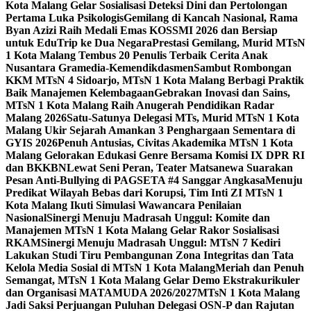
Kota Malang Gelar Sosialisasi Deteksi Dini dan Pertolongan
Pertama Luka Psikologis
Gemilang di Kancah Nasional, Rama
Byan Azizi Raih Medali Emas KOSSMI 2026 dan Bersiap
untuk EduTrip ke Dua Negara
Prestasi Gemilang, Murid MTsN
1 Kota Malang Tembus 20 Penulis Terbaik Cerita Anak
Nusantara Gramedia-Kemendikdasmen
Sambut Rombongan
KKM MTsN 4 Sidoarjo, MTsN 1 Kota Malang Berbagi Praktik
Baik Manajemen Kelembagaan
Gebrakan Inovasi dan Sains,
MTsN 1 Kota Malang Raih Anugerah Pendidikan Radar
Malang 2026
Satu-Satunya Delegasi MTs, Murid MTsN 1 Kota
Malang Ukir Sejarah Amankan 3 Penghargaan Sementara di
GYIS 2026
Penuh Antusias, Civitas Akademika MTsN 1 Kota
Malang Gelorakan Edukasi Genre Bersama Komisi IX DPR RI
dan BKKBN
Lewat Seni Peran, Teater Matsanewa Suarakan
Pesan Anti-Bullying di PAGSETA #4 Sanggar Angkasa
Menuju
Predikat Wilayah Bebas dari Korupsi, Tim Inti ZI MTsN 1
Kota Malang Ikuti Simulasi Wawancara Penilaian
Nasional
Sinergi Menuju Madrasah Unggul: Komite dan
Manajemen MTsN 1 Kota Malang Gelar Rakor Sosialisasi
RKAM
Sinergi Menuju Madrasah Unggul: MTsN 7 Kediri
Lakukan Studi Tiru Pembangunan Zona Integritas dan Tata
Kelola Media Sosial di MTsN 1 Kota Malang
Meriah dan Penuh
Semangat, MTsN 1 Kota Malang Gelar Demo Ekstrakurikuler
dan Organisasi MATAMUDA 2026/2027
MTsN 1 Kota Malang
Jadi Saksi Perjuangan Puluhan Delegasi OSN-P dan Rajutan