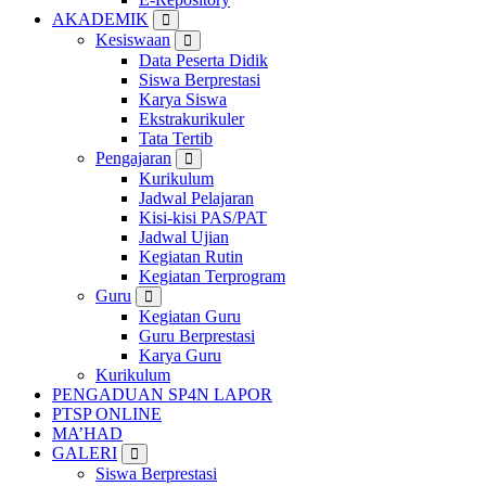
AKADEMIK
Kesiswaan
Data Peserta Didik
Siswa Berprestasi
Karya Siswa
Ekstrakurikuler
Tata Tertib
Pengajaran
Kurikulum
Jadwal Pelajaran
Kisi-kisi PAS/PAT
Jadwal Ujian
Kegiatan Rutin
Kegiatan Terprogram
Guru
Kegiatan Guru
Guru Berprestasi
Karya Guru
Kurikulum
PENGADUAN SP4N LAPOR
PTSP ONLINE
MA’HAD
GALERI
Siswa Berprestasi