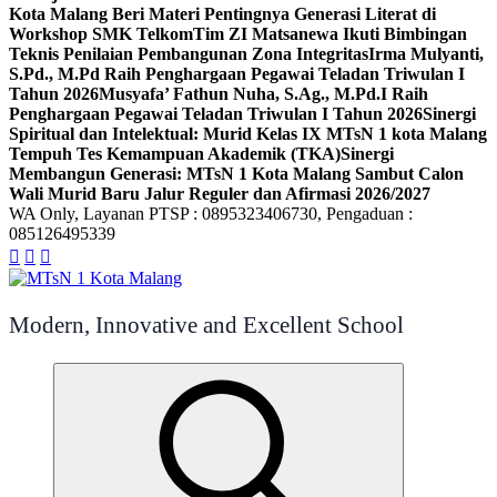
Kota Malang Beri Materi Pentingnya Generasi Literat di
Workshop SMK Telkom
Tim ZI Matsanewa Ikuti Bimbingan
Teknis Penilaian Pembangunan Zona Integritas
Irma Mulyanti,
S.Pd., M.Pd Raih Penghargaan Pegawai Teladan Triwulan I
Tahun 2026
Musyafa’ Fathun Nuha, S.Ag., M.Pd.I Raih
Penghargaan Pegawai Teladan Triwulan I Tahun 2026
Sinergi
Spiritual dan Intelektual: Murid Kelas IX MTsN 1 kota Malang
Tempuh Tes Kemampuan Akademik (TKA)
Sinergi
Membangun Generasi: MTsN 1 Kota Malang Sambut Calon
Wali Murid Baru Jalur Reguler dan Afirmasi 2026/2027
WA Only, Layanan PTSP : 0895323406730, Pengaduan :
085126495339
Modern, Innovative and Excellent School