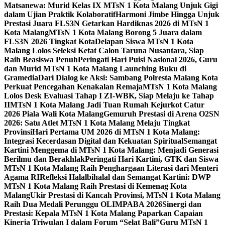
Matsanewa: Murid Kelas IX MTsN 1 Kota Malang Unjuk Gigi
dalam Ujian Praktik Kolaboratif
Harmoni Jimbe Hingga Unjuk
Prestasi Juara FLS3N Getarkan Hardiknas 2026 di MTsN 1
Kota Malang
MTsN 1 Kota Malang Borong 5 Juara dalam
FLS3N 2026 Tingkat Kota
Delapan Siswa MTsN 1 Kota
Malang Lolos Seleksi Ketat Calon Taruna Nusantara, Siap
Raih Beasiswa Penuh
Peringati Hari Puisi Nasional 2026, Guru
dan Murid MTsN 1 Kota Malang Launching Buku di
Gramedia
Dari Dialog ke Aksi: Sambang Polresta Malang Kota
Perkuat Pencegahan Kenakalan Remaja
MTsN 1 Kota Malang
Lolos Desk Evaluasi Tahap I ZI-WBK, Siap Melaju ke Tahap
II
MTsN 1 Kota Malang Jadi Tuan Rumah Kejurkot Catur
2026 Piala Wali Kota Malang
Gemuruh Prestasi di Arena O2SN
2026: Satu Atlet MTsN 1 Kota Malang Melaju Tingkat
Provinsi
Hari Pertama UM 2026 di MTsN 1 Kota Malang:
Integrasi Kecerdasan Digital dan Kekuatan Spiritual
Semangat
Kartini Menggema di MTsN 1 Kota Malang: Menjadi Generasi
Berilmu dan Berakhlak
Peringati Hari Kartini, GTK dan Siswa
MTsN 1 Kota Malang Raih Penghargaan Literasi dari Menteri
Agama RI
Refleksi Halalbihalal dan Semangat Kartini: DWP
MTsN 1 Kota Malang Raih Prestasi di Kemenag Kota
Malang
Ukir Prestasi di Kancah Provinsi, MTsN 1 Kota Malang
Raih Dua Medali Perunggu OLIMPABA 2026
Sinergi dan
Prestasi: Kepala MTsN 1 Kota Malang Paparkan Capaian
Kinerja Triwulan I dalam Forum “Selat Bali”
Guru MTsN 1