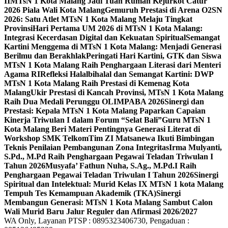
II
MTsN 1 Kota Malang Jadi Tuan Rumah Kejurkot Catur
2026 Piala Wali Kota Malang
Gemuruh Prestasi di Arena O2SN
2026: Satu Atlet MTsN 1 Kota Malang Melaju Tingkat
Provinsi
Hari Pertama UM 2026 di MTsN 1 Kota Malang:
Integrasi Kecerdasan Digital dan Kekuatan Spiritual
Semangat
Kartini Menggema di MTsN 1 Kota Malang: Menjadi Generasi
Berilmu dan Berakhlak
Peringati Hari Kartini, GTK dan Siswa
MTsN 1 Kota Malang Raih Penghargaan Literasi dari Menteri
Agama RI
Refleksi Halalbihalal dan Semangat Kartini: DWP
MTsN 1 Kota Malang Raih Prestasi di Kemenag Kota
Malang
Ukir Prestasi di Kancah Provinsi, MTsN 1 Kota Malang
Raih Dua Medali Perunggu OLIMPABA 2026
Sinergi dan
Prestasi: Kepala MTsN 1 Kota Malang Paparkan Capaian
Kinerja Triwulan I dalam Forum “Selat Bali”
Guru MTsN 1
Kota Malang Beri Materi Pentingnya Generasi Literat di
Workshop SMK Telkom
Tim ZI Matsanewa Ikuti Bimbingan
Teknis Penilaian Pembangunan Zona Integritas
Irma Mulyanti,
S.Pd., M.Pd Raih Penghargaan Pegawai Teladan Triwulan I
Tahun 2026
Musyafa’ Fathun Nuha, S.Ag., M.Pd.I Raih
Penghargaan Pegawai Teladan Triwulan I Tahun 2026
Sinergi
Spiritual dan Intelektual: Murid Kelas IX MTsN 1 kota Malang
Tempuh Tes Kemampuan Akademik (TKA)
Sinergi
Membangun Generasi: MTsN 1 Kota Malang Sambut Calon
Wali Murid Baru Jalur Reguler dan Afirmasi 2026/2027
WA Only, Layanan PTSP : 0895323406730, Pengaduan :