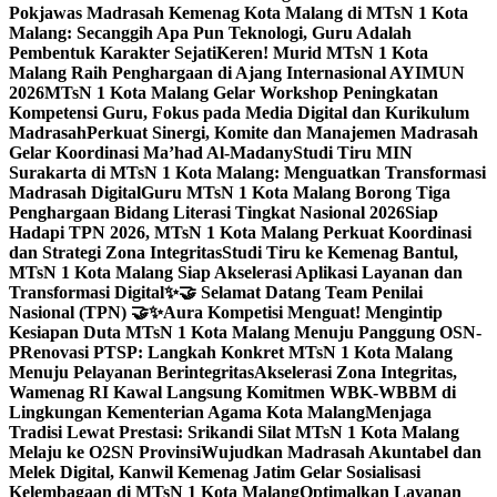
Pokjawas Madrasah Kemenag Kota Malang di MTsN 1 Kota
Malang: Secanggih Apa Pun Teknologi, Guru Adalah
Pembentuk Karakter Sejati
Keren! Murid MTsN 1 Kota
Malang Raih Penghargaan di Ajang Internasional AYIMUN
2026
MTsN 1 Kota Malang Gelar Workshop Peningkatan
Kompetensi Guru, Fokus pada Media Digital dan Kurikulum
Madrasah
Perkuat Sinergi, Komite dan Manajemen Madrasah
Gelar Koordinasi Ma’had Al-Madany
Studi Tiru MIN
Surakarta di MTsN 1 Kota Malang: Menguatkan Transformasi
Madrasah Digital
Guru MTsN 1 Kota Malang Borong Tiga
Penghargaan Bidang Literasi Tingkat Nasional 2026
Siap
Hadapi TPN 2026, MTsN 1 Kota Malang Perkuat Koordinasi
dan Strategi Zona Integritas
Studi Tiru ke Kemenag Bantul,
MTsN 1 Kota Malang Siap Akselerasi Aplikasi Layanan dan
Transformasi Digital
✨🤝 Selamat Datang Team Penilai
Nasional (TPN) 🤝✨
Aura Kompetisi Menguat! Mengintip
Kesiapan Duta MTsN 1 Kota Malang Menuju Panggung OSN-
P
Renovasi PTSP: Langkah Konkret MTsN 1 Kota Malang
Menuju Pelayanan Berintegritas
Akselerasi Zona Integritas,
Wamenag RI Kawal Langsung Komitmen WBK-WBBM di
Lingkungan Kementerian Agama Kota Malang
Menjaga
Tradisi Lewat Prestasi: Srikandi Silat MTsN 1 Kota Malang
Melaju ke O2SN Provinsi
Wujudkan Madrasah Akuntabel dan
Melek Digital, Kanwil Kemenag Jatim Gelar Sosialisasi
Kelembagaan di MTsN 1 Kota Malang
Optimalkan Layanan