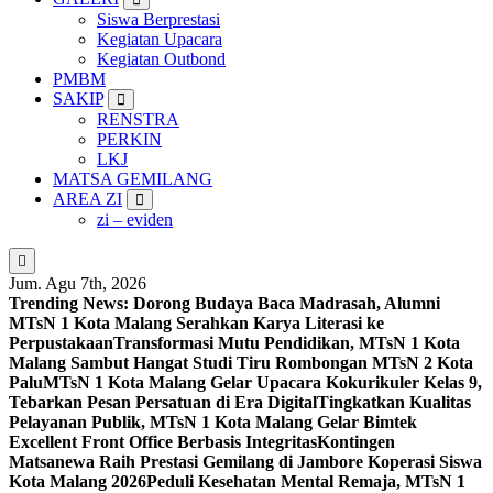
Siswa Berprestasi
Kegiatan Upacara
Kegiatan Outbond
PMBM
SAKIP
RENSTRA
PERKIN
LKJ
MATSA GEMILANG
AREA ZI
zi – eviden
Jum. Agu 7th, 2026
Trending News:
Dorong Budaya Baca Madrasah, Alumni
MTsN 1 Kota Malang Serahkan Karya Literasi ke
Perpustakaan
Transformasi Mutu Pendidikan, MTsN 1 Kota
Malang Sambut Hangat Studi Tiru Rombongan MTsN 2 Kota
Palu
MTsN 1 Kota Malang Gelar Upacara Kokurikuler Kelas 9,
Tebarkan Pesan Persatuan di Era Digital
Tingkatkan Kualitas
Pelayanan Publik, MTsN 1 Kota Malang Gelar Bimtek
Excellent Front Office Berbasis Integritas
Kontingen
Matsanewa Raih Prestasi Gemilang di Jambore Koperasi Siswa
Kota Malang 2026
Peduli Kesehatan Mental Remaja, MTsN 1