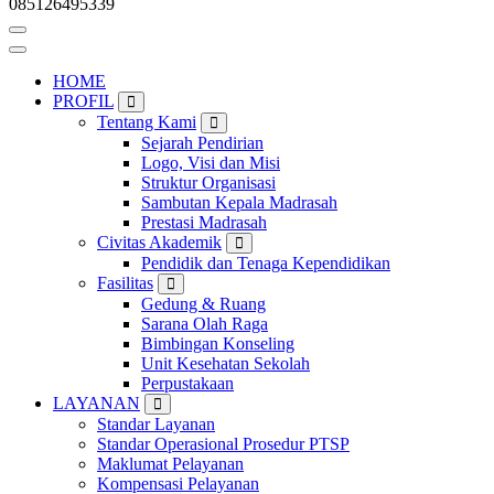
085126495339
HOME
PROFIL
Tentang Kami
Sejarah Pendirian
Logo, Visi dan Misi
Struktur Organisasi
Sambutan Kepala Madrasah
Prestasi Madrasah
Civitas Akademik
Pendidik dan Tenaga Kependidikan
Fasilitas
Gedung & Ruang
Sarana Olah Raga
Bimbingan Konseling
Unit Kesehatan Sekolah
Perpustakaan
LAYANAN
Standar Layanan
Standar Operasional Prosedur PTSP
Maklumat Pelayanan
Kompensasi Pelayanan