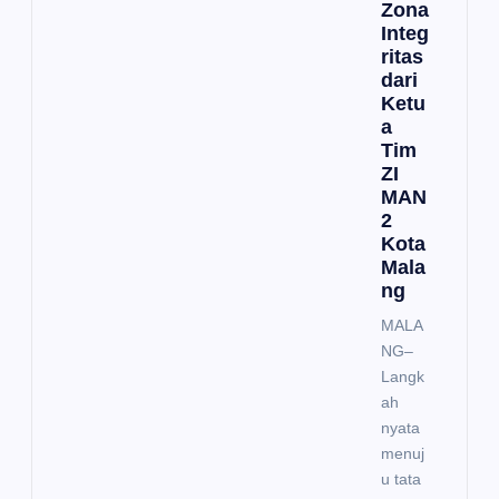
Zona
Integ
ritas
dari
Ketu
a
Tim
ZI
MAN
2
Kota
Mala
ng
MALA
NG–
Langk
ah
nyata
menuj
u tata