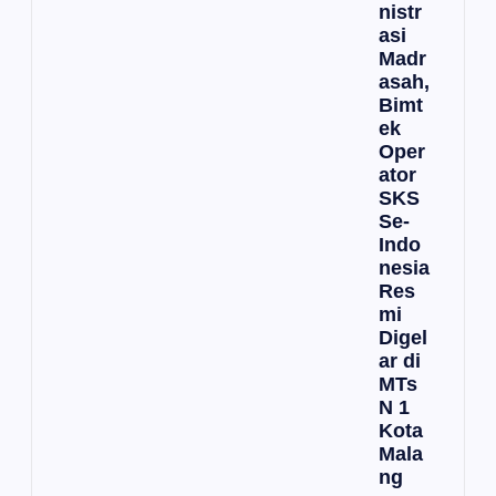
nistr
asi
Madr
asah,
Bimt
ek
Oper
ator
SKS
Se-
Indo
nesia
Res
mi
Digel
ar di
MTs
N 1
Kota
Mala
ng