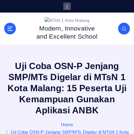
S
k
i
p
Modern, Innovative
t
and Excellent School
o
c
o
n
Uji Coba OSN-P Jenjang
t
e
SMP/MTs Digelar di MTsN 1
n
Kota Malang: 15 Peserta Uji
t
Kemampuan Gunakan
Aplikasi ANBK
Home
Uji Coba OSN-P Jenjang SMP/MTs Digelar di MTsN 1 Kota