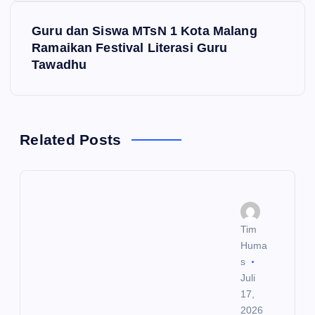
i
Guru dan Siswa MTsN 1 Kota Malang
Ramaikan Festival Literasi Guru
g
Tawadhu
a
s
Related Posts
i
p
o
Tim
Huma
s
s
Juli
17,
2026