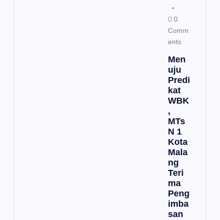
0
Comm
ents
Men
uju
Predi
kat
WBK
,
MTs
N 1
Kota
Mala
ng
Teri
ma
Peng
imba
san