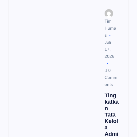
Tim
Huma
s
Juli
17,
2026
0
Comm
ents
Ting
katka
n
Tata
Kelol
a
Admi