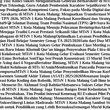
g Tua: Kunci Sukses Mengantarkan Generasi Berkarakter di MT
Pun Teknologi, Guru Adalah Pembentuk Karakter Sejati
Keren! 
op Peningkatan Kompetensi Guru, Fokus pada Media Digital d
 Surakarta di MTsN 1 Kota Malang: Menguatkan Transformasi M
 TPN 2026, MTsN 1 Kota Malang Perkuat Koordinasi dan Strategi
tal
✨🤝 Selamat Datang Team Penilai Nasional (TPN) 🤝✨
Aura Ko
kret MTsN 1 Kota Malang Menuju Pelayanan Berintegritas
Akse
Menjaga Tradisi Lewat Prestasi: Srikandi Silat MTsN 1 Kota Ma
lembagaan di MTsN 1 Kota Malang
Optimalkan Layanan Pendidikan
ian Hasil Belajar Semester Genap TA 2025/2026
Satu dari Dua MT
TsN 1 Kota Malang Sukses Gelar Pembukaan Class Meeting yan
ahun Baru Islam: Khotmil Qur’an hingga Penyerahan Piala Citra 
gi Kolaborasi: MTsN 1 Kota Malang Gelar Evaluasi Semester Ge
i Emas Berbakat Seni
Tiga Sesi Penuh Konsentrasi: 15 Murid T
 Asing dari 4 Negara
Bertabur Bintang, MTsN 1 Kota Malang Su
Bakti Kelulusan di MTs Al Amin
Membumikan Pancasila Pemersa
 Sempurna
MTsN 1 Kota Malang Gelar Penyembelihan Hewan Kurba
Asesmen Sumatif Akhir Tahun (ASAT) 2025/2026
Menanam Inspira
rasi Kelas Koding dan Robotik, MTsN 1 Kota Malang Gali Ilm
h Menurut Dr. Akhmad Sruji Bahtiar
Matsanewa Sukses Gelar Pun
 di MTsN 1 Kota Malang: Jaga Tunas Bangsa Demi Kedaulatan 
a Perubahan, Tim Penilai Internal Kemenag RI Evaluasi Pilot 
 Maulana Malik Ibrahim Malang: Momentum Cetak Karakter Ta
 Sukses
Sinergi Lintas Madrasah: MTsN 1 Kota Malang Sambut St
sah untuk Pendidikan yang Lebih Bermakna
Semangat Murid Kel