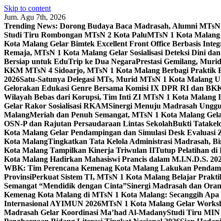
Skip to content
Jum. Agu 7th, 2026
Trending News:
Dorong Budaya Baca Madrasah, Alumni MTsN 1
Studi Tiru Rombongan MTsN 2 Kota Palu
MTsN 1 Kota Malang G
Kota Malang Gelar Bimtek Excellent Front Office Berbasis Integ
Remaja, MTsN 1 Kota Malang Gelar Sosialisasi Deteksi Dini da
Bersiap untuk EduTrip ke Dua Negara
Prestasi Gemilang, Mur
KKM MTsN 4 Sidoarjo, MTsN 1 Kota Malang Berbagi Praktik
2026
Satu-Satunya Delegasi MTs, Murid MTsN 1 Kota Malang U
Gelorakan Edukasi Genre Bersama Komisi IX DPR RI dan B
Wilayah Bebas dari Korupsi, Tim Inti ZI MTsN 1 Kota Malang I
Gelar Rakor Sosialisasi RKAM
Sinergi Menuju Madrasah Unggul
Malang
Meriah dan Penuh Semangat, MTsN 1 Kota Malang Gel
OSN-P dan Rajutan Persaudaraan Lintas Sekolah
Bukti Tatakel
Kota Malang Gelar Pendampingan dan Simulasi Desk Evaluas
Kota Malang
Tingkatkan Tata Kelola Administrasi Madrasah, B
Kota Malang Tampilkan Kinerja Triwulan II
Tutup Pelatihan d
Kota Malang Hadirkan Mahasiswi Prancis dalam M.I.N.D.S. 20
WBK: Tim Perencana Kemenag Kota Malang Lakukan Pendampin
Provinsi
Perkuat Sistem TI, MTsN 1 Kota Malang Belajar Prak
Semangat “Mendidik dengan Cinta”
Sinergi Madrasah dan Oran
Kemenag Kota Malang di MTsN 1 Kota Malang: Secanggih Apa 
Internasional AYIMUN 2026
MTsN 1 Kota Malang Gelar Worksh
Madrasah Gelar Koordinasi Ma’had Al-Madany
Studi Tiru MIN