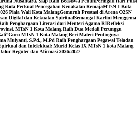
aruna Nusantara, Siap Raih Beasiswa Penuh
Peringati Hari Puisi
ang Kota Perkuat Pencegahan Kenakalan Remaja
MTsN 1 Kota
26 Piala Wali Kota Malang
Gemuruh Prestasi di Arena O2SN
an Digital dan Kekuatan Spiritual
Semangat Kartini Menggema
Raih Penghargaan Literasi dari Menteri Agama RI
Refleksi
Provinsi, MTsN 1 Kota Malang Raih Dua Medali Perunggu
ali”
Guru MTsN 1 Kota Malang Beri Materi Pentingnya
ma Mulyanti, S.Pd., M.Pd Raih Penghargaan Pegawai Teladan
 Spiritual dan Intelektual: Murid Kelas IX MTsN 1 kota Malang
alur Reguler dan Afirmasi 2026/2027