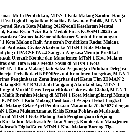
ormasi Mutu Pendidikan, MTsN 1 Kota Malang Sambut Hangat
 Era Digital
Tingkatkan Kualitas Pelayanan Publik, MTsN 1
perasi Siswa Kota Malang 2026
Peduli Kesehatan Mental
nal, Rama Byan Azizi Raih Medali Emas KOSSMI 2026 dan
 Nusantara Gramedia-Kemendikdasmen
Sambut Rombongan
N 1 Kota Malang Raih Anugerah Pendidikan Radar Malang
nuh Antusias, Civitas Akademika MTsN 1 Kota Malang
Bullying di PAGSETA #4 Sanggar Angkasa
Menuju Predikat
rasah Unggul: Komite dan Manajemen MTsN 1 Kota Malang
as dan Tata Kelola Media Sosial di MTsN 1 Kota
MTsN 1 Kota Malang Jadi Saksi Perjuangan Puluhan Delegasi
kinerja Terbaik dari KPPN
Perkuat Komitmen Integritas, MTsN 1
ima Pengimbasan Zona Integritas dari Ketua Tim ZI MAN 2
 Malang
SELAT BALI Jadi Panggung Akuntabilitas, MTsN 1
Unggul Murid Terus Terpatri
Buka Cakrawala Global, MTsN 1
 Malik Ibrahim Malang di MTsN 1 Kota Malang
Sinergi Menuju
P: MTsN 1 Kota Malang Fasilitasi 53 Pelajar Hebat Tingkat
ta Malang Gelar Apel Pembukaan Matamuda 2026/2027 dengan
sN 1 Kota Malang
Amanat Kritis Ketua Pokjawas Madrasah
Murid MTsN 1 Kota Malang Raih Penghargaan di Ajang
an Kurikulum Madrasah
Perkuat Sinergi, Komite dan Manajemen
adrasah Digital
Guru MTsN 1 Kota Malang Borong Tiga