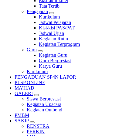
Ekstrakurikuler
Tata Tertib
Pengajaran
Kurikulum
Jadwal Pelajaran
Kisi-kisi PAS/PAT
Jadwal Ujian
Kegiatan Rutin
Kegiatan Terprogram
Guru
Kegiatan Guru
Guru Berprestasi
Karya Guru
Kurikulum
PENGADUAN SP4N LAPOR
PTSP ONLINE
MA’HAD
GALERI
Siswa Berprestasi
Kegiatan Upacara
Kegiatan Outbond
PMBM
SAKIP
RENSTRA
PERKIN