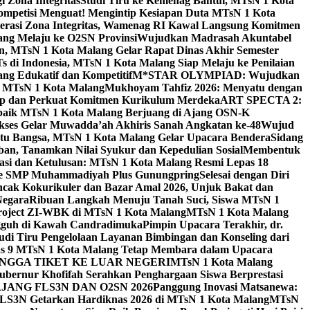
 Zona Integritas
Studi Tiru ke Kemenag Bantul, MTsN 1 Kota
mpetisi Menguat! Mengintip Kesiapan Duta MTsN 1 Kota
lerasi Zona Integritas, Wamenag RI Kawal Langsung Komitmen
lang Melaju ke O2SN Provinsi
Wujudkan Madrasah Akuntabel
, MTsN 1 Kota Malang Gelar Rapat Dinas Akhir Semester
s di Indonesia, MTsN 1 Kota Malang Siap Melaju ke Penilaian
g Edukatif dan Kompetitif
M*STAR OLYMPIAD: Wujudkan
di MTsN 1 Kota Malang
Mukhoyam Tahfiz 2026: Menyatu dengan
nap dan Perkuat Komitmen Kurikulum Merdeka
ART SPECTA 2:
erbaik MTsN 1 Kota Malang Berjuang di Ajang OSN-K
kses Gelar Muwadda’ah Akhiris Sanah Angkatan ke-48
Wujud
tu Bangsa, MTsN 1 Kota Malang Gelar Upacara Bendera
Sidang
n, Tanamkan Nilai Syukur dan Kepedulian Sosial
Membentuk
si dan Ketulusan: MTsN 1 Kota Malang Resmi Lepas 18
u ke SMP Muhammadiyah Plus Gunungpring
Selesai dengan Diri
cak Kokurikuler dan Bazar Amal 2026, Unjuk Bakat dan
Negara
Ribuan Langkah Menuju Tanah Suci, Siswa MTsN 1
Project ZI-WBK di MTsN 1 Kota Malang
MTsN 1 Kota Malang
ngguh di Kawah Candradimuka
Pimpin Upacara Terakhir, dr.
udi Tiru Pengelolaan Layanan Bimbingan dan Konseling dari
as 9 MTsN 1 Kota Malang Tetap Membara dalam Upacara
NGGA TIKET KE LUAR NEGERI
MTsN 1 Kota Malang
ubernur Khofifah Serahkan Penghargaan Siswa Berprestasi
JANG FLS3N DAN O2SN 2026
Panggung Inovasi Matsanewa:
FLS3N Getarkan Hardiknas 2026 di MTsN 1 Kota Malang
MTsN