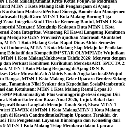
sN 1 Kota Malang
Amanat Kritis Ketua Pokjawas Madrasah
Murid MTsN 1 Kota Malang Raih Penghargaan di Ajang
an Kurikulum Madrasah
Perkuat Sinergi, Komite dan Manajemen
adrasah Digital
Guru MTsN 1 Kota Malang Borong Tiga
 Zona Integritas
Studi Tiru ke Kemenag Bantul, MTsN 1 Kota
mpetisi Menguat! Mengintip Kesiapan Duta MTsN 1 Kota
lerasi Zona Integritas, Wamenag RI Kawal Langsung Komitmen
lang Melaju ke O2SN Provinsi
Wujudkan Madrasah Akuntabel
, MTsN 1 Kota Malang Gelar Rapat Dinas Akhir Semester
s di Indonesia, MTsN 1 Kota Malang Siap Melaju ke Penilaian
g Edukatif dan Kompetitif
M*STAR OLYMPIAD: Wujudkan
di MTsN 1 Kota Malang
Mukhoyam Tahfiz 2026: Menyatu dengan
nap dan Perkuat Komitmen Kurikulum Merdeka
ART SPECTA 2:
erbaik MTsN 1 Kota Malang Berjuang di Ajang OSN-K
kses Gelar Muwadda’ah Akhiris Sanah Angkatan ke-48
Wujud
tu Bangsa, MTsN 1 Kota Malang Gelar Upacara Bendera
Sidang
n, Tanamkan Nilai Syukur dan Kepedulian Sosial
Membentuk
si dan Ketulusan: MTsN 1 Kota Malang Resmi Lepas 18
u ke SMP Muhammadiyah Plus Gunungpring
Selesai dengan Diri
cak Kokurikuler dan Bazar Amal 2026, Unjuk Bakat dan
Negara
Ribuan Langkah Menuju Tanah Suci, Siswa MTsN 1
Project ZI-WBK di MTsN 1 Kota Malang
MTsN 1 Kota Malang
ngguh di Kawah Candradimuka
Pimpin Upacara Terakhir, dr.
udi Tiru Pengelolaan Layanan Bimbingan dan Konseling dari
as 9 MTsN 1 Kota Malang Tetap Membara dalam Upacara