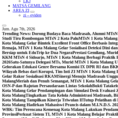
LKJ
MATSA GEMILANG
AREA ZI
zi – eviden
Jum. Agu 7th, 2026
Trending News:
Dorong Budaya Baca Madrasah, Alumni MTsN 1
Studi Tiru Rombongan MTsN 2 Kota Palu
MTsN 1 Kota Malang G
Kota Malang Gelar Bimtek Excellent Front Office Berbasis Integ
Remaja, MTsN 1 Kota Malang Gelar Sosialisasi Deteksi Dini da
Bersiap untuk EduTrip ke Dua Negara
Prestasi Gemilang, Mur
KKM MTsN 4 Sidoarjo, MTsN 1 Kota Malang Berbagi Praktik
2026
Satu-Satunya Delegasi MTs, Murid MTsN 1 Kota Malang U
Gelorakan Edukasi Genre Bersama Komisi IX DPR RI dan B
Wilayah Bebas dari Korupsi, Tim Inti ZI MTsN 1 Kota Malang I
Gelar Rakor Sosialisasi RKAM
Sinergi Menuju Madrasah Unggul
Malang
Meriah dan Penuh Semangat, MTsN 1 Kota Malang Gel
OSN-P dan Rajutan Persaudaraan Lintas Sekolah
Bukti Tatakel
Kota Malang Gelar Pendampingan dan Simulasi Desk Evaluas
Kota Malang
Tingkatkan Tata Kelola Administrasi Madrasah, B
Kota Malang Tampilkan Kinerja Triwulan II
Tutup Pelatihan d
Kota Malang Hadirkan Mahasiswi Prancis dalam M.I.N.D.S. 20
WBK: Tim Perencana Kemenag Kota Malang Lakukan Pendampin
Provinsi
Perkuat Sistem TI, MTsN 1 Kota Malang Belajar Prak