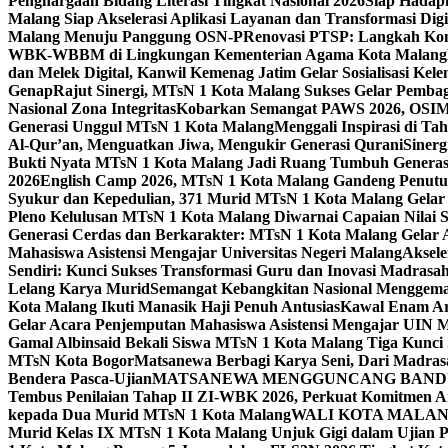
Penghargaan Bidang Literasi Tingkat Nasional 2026
Siap Hadapi
Malang Siap Akselerasi Aplikasi Layanan dan Transformasi Digi
Malang Menuju Panggung OSN-P
Renovasi PTSP: Langkah Kon
WBK-WBBM di Lingkungan Kementerian Agama Kota Malang
dan Melek Digital, Kanwil Kemenag Jatim Gelar Sosialisasi Ke
Genap
Rajut Sinergi, MTsN 1 Kota Malang Sukses Gelar Pembag
Nasional Zona Integritas
Kobarkan Semangat PAWS 2026, OSIM M
Generasi Unggul MTsN 1 Kota Malang
Menggali Inspirasi di T
Al-Qur’an, Menguatkan Jiwa, Mengukir Generasi Qurani
Siner
Bukti Nyata MTsN 1 Kota Malang Jadi Ruang Tumbuh Generas
2026
English Camp 2026, MTsN 1 Kota Malang Gandeng Penutur
Syukur dan Kepedulian, 371 Murid MTsN 1 Kota Malang Gelar 
Pleno Kelulusan MTsN 1 Kota Malang Diwarnai Capaian Nilai
Generasi Cerdas dan Berkarakter: MTsN 1 Kota Malang Gelar 
Mahasiswa Asistensi Mengajar Universitas Negeri Malang
Aksele
Sendiri: Kunci Sukses Transformasi Guru dan Inovasi Madrasa
Lelang Karya Murid
Semangat Kebangkitan Nasional Menggema
Kota Malang Ikuti Manasik Haji Penuh Antusias
Kawal Enam Are
Gelar Acara Penjemputan Mahasiswa Asistensi Mengajar UIN
Gamal Albinsaid Bekali Siswa MTsN 1 Kota Malang Tiga Kunci
MTsN Kota Bogor
Matsanewa Berbagi Karya Seni, Dari Madra
Bendera Pasca-Ujian
MATSANEWA MENGGUNCANG BANDUNG
Tembus Penilaian Tahap II ZI-WBK 2026, Perkuat Komitmen A
kepada Dua Murid MTsN 1 Kota Malang
WALI KOTA MALANG
Murid Kelas IX MTsN 1 Kota Malang Unjuk Gigi dalam Ujian Pr