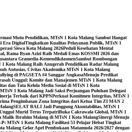
ormasi Mutu Pendidikan, MTsN 1 Kota Malang Sambut Hangat
 Era Digital
Tingkatkan Kualitas Pelayanan Publik, MTsN 1
perasi Siswa Kota Malang 2026
Peduli Kesehatan Mental
nal, Rama Byan Azizi Raih Medali Emas KOSSMI 2026 dan
 Nusantara Gramedia-Kemendikdasmen
Sambut Rombongan
N 1 Kota Malang Raih Anugerah Pendidikan Radar Malang
nuh Antusias, Civitas Akademika MTsN 1 Kota Malang
Bullying di PAGSETA #4 Sanggar Angkasa
Menuju Predikat
rasah Unggul: Komite dan Manajemen MTsN 1 Kota Malang
as dan Tata Kelola Media Sosial di MTsN 1 Kota
MTsN 1 Kota Malang Jadi Saksi Perjuangan Puluhan Delegasi
kinerja Terbaik dari KPPN
Perkuat Komitmen Integritas, MTsN 1
ima Pengimbasan Zona Integritas dari Ketua Tim ZI MAN 2
 Malang
SELAT BALI Jadi Panggung Akuntabilitas, MTsN 1
Unggul Murid Terus Terpatri
Buka Cakrawala Global, MTsN 1
 Malik Ibrahim Malang di MTsN 1 Kota Malang
Sinergi Menuju
P: MTsN 1 Kota Malang Fasilitasi 53 Pelajar Hebat Tingkat
ta Malang Gelar Apel Pembukaan Matamuda 2026/2027 dengan