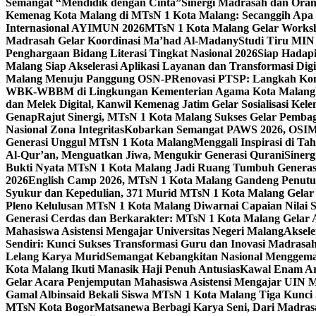
Semangat “Mendidik dengan Cinta”
Sinergi Madrasah dan Oran
Kemenag Kota Malang di MTsN 1 Kota Malang: Secanggih Apa 
Internasional AYIMUN 2026
MTsN 1 Kota Malang Gelar Worksh
Madrasah Gelar Koordinasi Ma’had Al-Madany
Studi Tiru MIN
Penghargaan Bidang Literasi Tingkat Nasional 2026
Siap Hadapi
Malang Siap Akselerasi Aplikasi Layanan dan Transformasi Digi
Malang Menuju Panggung OSN-P
Renovasi PTSP: Langkah Kon
WBK-WBBM di Lingkungan Kementerian Agama Kota Malang
dan Melek Digital, Kanwil Kemenag Jatim Gelar Sosialisasi Ke
Genap
Rajut Sinergi, MTsN 1 Kota Malang Sukses Gelar Pembag
Nasional Zona Integritas
Kobarkan Semangat PAWS 2026, OSIM M
Generasi Unggul MTsN 1 Kota Malang
Menggali Inspirasi di T
Al-Qur’an, Menguatkan Jiwa, Mengukir Generasi Qurani
Siner
Bukti Nyata MTsN 1 Kota Malang Jadi Ruang Tumbuh Generas
2026
English Camp 2026, MTsN 1 Kota Malang Gandeng Penutur
Syukur dan Kepedulian, 371 Murid MTsN 1 Kota Malang Gelar 
Pleno Kelulusan MTsN 1 Kota Malang Diwarnai Capaian Nilai
Generasi Cerdas dan Berkarakter: MTsN 1 Kota Malang Gelar 
Mahasiswa Asistensi Mengajar Universitas Negeri Malang
Aksele
Sendiri: Kunci Sukses Transformasi Guru dan Inovasi Madrasa
Lelang Karya Murid
Semangat Kebangkitan Nasional Menggema
Kota Malang Ikuti Manasik Haji Penuh Antusias
Kawal Enam Are
Gelar Acara Penjemputan Mahasiswa Asistensi Mengajar UIN
Gamal Albinsaid Bekali Siswa MTsN 1 Kota Malang Tiga Kunci
MTsN Kota Bogor
Matsanewa Berbagi Karya Seni, Dari Madra