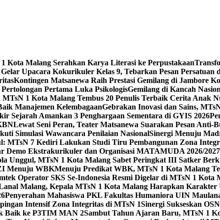
 Kota Malang Serahkan Karya Literasi ke Perpustakaan
Transf
elar Upacara Kokurikuler Kelas 9, Tebarkan Pesan Persatuan di
ritas
Kontingen Matsanewa Raih Prestasi Gemilang di Jambore Ko
n Pertolongan Pertama Luka Psikologis
Gemilang di Kancah Nasio
id MTsN 1 Kota Malang Tembus 20 Penulis Terbaik Cerita Anak
 Baik Manajemen Kelembagaan
Gebrakan Inovasi dan Sains, MTs
kir Sejarah Amankan 3 Penghargaan Sementara di GYIS 2026
Pe
KKBN
Lewat Seni Peran, Teater Matsanewa Suarakan Pesan Anti-
kuti Simulasi Wawancara Penilaian Nasional
Sinergi Menuju Mad
: MTsN 7 Kediri Lakukan Studi Tiru Pembangunan Zona Integrit
ar Demo Ekstrakurikuler dan Organisasi MATAMUDA 2026/2027
ola Unggul, MTsN 1 Kota Malang Sabet Peringkat III Satker Ber
i ZI Menuju WBK
Menuju Predikat WBK, MTsN 1 Kota Malang Ter
imtek Operator SKS Se-Indonesia Resmi Digelar di MTsN 1 Kota
i Lanal Malang, Kepala MTsN 1 Kota Malang Harapkan Karakter 
26
Penyerahan Mahasiswa PKL Fakultas Humaniora UIN Maulana
gan Intensif Zona Integritas di MTsN 1
Sinergi Sukseskan OSN-
tik Baik ke P3TIM MAN 2
Sambut Tahun Ajaran Baru, MTsN 1 Ko