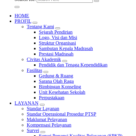
HOME
PROFIL
Tentang Kami
Sejarah Pendirian
Logo, Visi dan Misi
Struktur Organisasi
Sambutan Kepala Madrasah
Prestasi Madrasah
Civitas Akademik
Pendidik dan Tenaga Kependidikan
Fasilitas
Gedung & Ruang
Sarana Olah Raga
Bimbingan Konseling
Unit Kesehatan Sekolah
Perpustakaan
LAYANAN
Standar Layanan
Standar Operasional Prosedur PTSP
Maklumat Pelayanan
Kompensasi Pelayanan
Survei
Survei Persepsi Kualitas Pelayanan (SPKP)