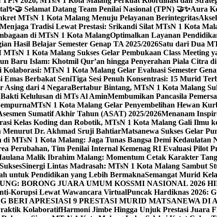
 TPN 2026, MTsN 1 Kota Malang Perkuat Koordinasi dan Strategi
tal
✨🤝 Selamat Datang Team Penilai Nasional (TPN) 🤝✨
Aura Ko
kret MTsN 1 Kota Malang Menuju Pelayanan Berintegritas
Akse
Menjaga Tradisi Lewat Prestasi: Srikandi Silat MTsN 1 Kota Ma
lembagaan di MTsN 1 Kota Malang
Optimalkan Layanan Pendidikan
ian Hasil Belajar Semester Genap TA 2025/2026
Satu dari Dua MT
TsN 1 Kota Malang Sukses Gelar Pembukaan Class Meeting yan
ahun Baru Islam: Khotmil Qur’an hingga Penyerahan Piala Citra 
gi Kolaborasi: MTsN 1 Kota Malang Gelar Evaluasi Semester Ge
i Emas Berbakat Seni
Tiga Sesi Penuh Konsentrasi: 15 Murid T
 Asing dari 4 Negara
Bertabur Bintang, MTsN 1 Kota Malang Su
Bakti Kelulusan di MTs Al Amin
Membumikan Pancasila Pemersa
 Sempurna
MTsN 1 Kota Malang Gelar Penyembelihan Hewan Kurba
Asesmen Sumatif Akhir Tahun (ASAT) 2025/2026
Menanam Inspira
rasi Kelas Koding dan Robotik, MTsN 1 Kota Malang Gali Ilm
h Menurut Dr. Akhmad Sruji Bahtiar
Matsanewa Sukses Gelar Pun
 di MTsN 1 Kota Malang: Jaga Tunas Bangsa Demi Kedaulatan 
a Perubahan, Tim Penilai Internal Kemenag RI Evaluasi Pilot 
 Maulana Malik Ibrahim Malang: Momentum Cetak Karakter Ta
 Sukses
Sinergi Lintas Madrasah: MTsN 1 Kota Malang Sambut St
sah untuk Pendidikan yang Lebih Bermakna
Semangat Murid Kel
: BORONG JUARA UMUM KOSSMI NASIONAL 2026 HI
nti-Korupsi Lewat Wawancara Virtual
Puncak Hardiknas 2026: G
 BERI APRESIASI 9 PRESTASI MURID MATSANEWA DI A
aktik Kolaboratif
Harmoni Jimbe Hingga Unjuk Prestasi Juara 