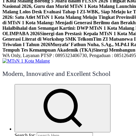
1 Kota Malang Borong 5 Juara dalam FLS3N 2026 Tingkat Kot
Nasional 2026, Guru dan Murid MTsN 1 Kota Malang Launchi
Malang Lolos Desk Evaluasi Tahap I ZI-WBK, Siap Melaju ke T
2026: Satu Atlet MTsN 1 Kota Malang Melaju Tingkat Provinsi
H
di MTsN 1 Kota Malang: Menjadi Generasi Berilmu dan Berakh
Halalbihalal dan Semangat Kartini: DWP MTsN 1 Kota Malang 
OLIMPABA 2026
Sinergi dan Prestasi: Kepala MTsN 1 Kota Ma
Generasi Literat di Workshop SMK Telkom
Tim ZI Matsanewa Ik
Triwulan I Tahun 2026
Musyafa’ Fathun Nuha, S.Ag., M.Pd.I R
Tempuh Tes Kemampuan Akademik (TKA)
Sinergi Membangun 
WA Only, Layanan PTSP : 0895323406730, Pengaduan : 08512649
Modern, Innovative and Excellent School
Search for: