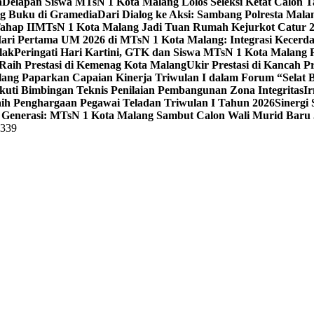
a
Delapan Siswa MTsN 1 Kota Malang Lolos Seleksi Ketat Calon T
ng Buku di Gramedia
Dari Dialog ke Aksi: Sambang Polresta Mal
ahap II
MTsN 1 Kota Malang Jadi Tuan Rumah Kejurkot Catur 20
ari Pertama UM 2026 di MTsN 1 Kota Malang: Integrasi Kecerdas
lak
Peringati Hari Kartini, GTK dan Siswa MTsN 1 Kota Malang 
Raih Prestasi di Kemenag Kota Malang
Ukir Prestasi di Kancah 
lang Paparkan Capaian Kinerja Triwulan I dalam Forum “Selat B
uti Bimbingan Teknis Penilaian Pembangunan Zona Integritas
Ir
aih Penghargaan Pegawai Teladan Triwulan I Tahun 2026
Sinergi
Generasi: MTsN 1 Kota Malang Sambut Calon Wali Murid Baru J
5339