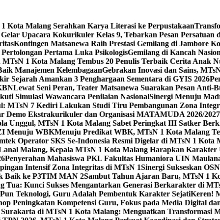
 Kota Malang Serahkan Karya Literasi ke Perpustakaan
Transf
elar Upacara Kokurikuler Kelas 9, Tebarkan Pesan Persatuan di
ritas
Kontingen Matsanewa Raih Prestasi Gemilang di Jambore Ko
n Pertolongan Pertama Luka Psikologis
Gemilang di Kancah Nasio
id MTsN 1 Kota Malang Tembus 20 Penulis Terbaik Cerita Anak
 Baik Manajemen Kelembagaan
Gebrakan Inovasi dan Sains, MTs
kir Sejarah Amankan 3 Penghargaan Sementara di GYIS 2026
Pe
KKBN
Lewat Seni Peran, Teater Matsanewa Suarakan Pesan Anti-
kuti Simulasi Wawancara Penilaian Nasional
Sinergi Menuju Mad
: MTsN 7 Kediri Lakukan Studi Tiru Pembangunan Zona Integrit
ar Demo Ekstrakurikuler dan Organisasi MATAMUDA 2026/2027
ola Unggul, MTsN 1 Kota Malang Sabet Peringkat III Satker Ber
i ZI Menuju WBK
Menuju Predikat WBK, MTsN 1 Kota Malang Ter
imtek Operator SKS Se-Indonesia Resmi Digelar di MTsN 1 Kota
i Lanal Malang, Kepala MTsN 1 Kota Malang Harapkan Karakter 
26
Penyerahan Mahasiswa PKL Fakultas Humaniora UIN Maulana
gan Intensif Zona Integritas di MTsN 1
Sinergi Sukseskan OSN-
tik Baik ke P3TIM MAN 2
Sambut Tahun Ajaran Baru, MTsN 1 Ko
g Tua: Kunci Sukses Mengantarkan Generasi Berkarakter di MT
Pun Teknologi, Guru Adalah Pembentuk Karakter Sejati
Keren! 
op Peningkatan Kompetensi Guru, Fokus pada Media Digital d
 Surakarta di MTsN 1 Kota Malang: Menguatkan Transformasi M