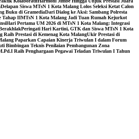
aktik Kolaboratif
Harmoni Jimbe Hingga Unjuk Prestasi Juara
a
Delapan Siswa MTsN 1 Kota Malang Lolos Seleksi Ketat Calon
ing Buku di Gramedia
Dari Dialog ke Aksi: Sambang Polresta
 Tahap II
MTsN 1 Kota Malang Jadi Tuan Rumah Kejurkot
nsi
Hari Pertama UM 2026 di MTsN 1 Kota Malang: Integrasi
Berakhlak
Peringati Hari Kartini, GTK dan Siswa MTsN 1 Kota
g Raih Prestasi di Kemenag Kota Malang
Ukir Prestasi di
 Malang Paparkan Capaian Kinerja Triwulan I dalam Forum
uti Bimbingan Teknis Penilaian Pembangunan Zona
M.Pd.I Raih Penghargaan Pegawai Teladan Triwulan I Tahun