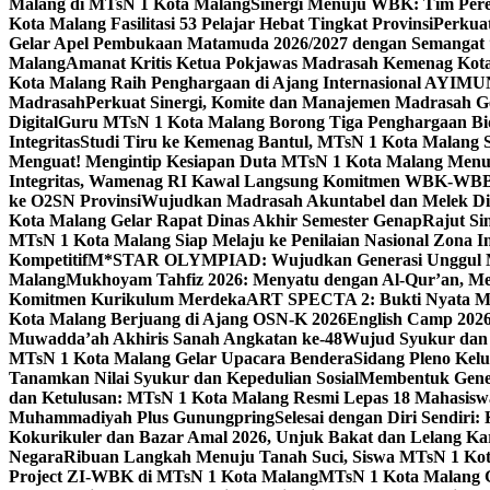
Malang di MTsN 1 Kota Malang
Sinergi Menuju WBK: Tim Pere
Kota Malang Fasilitasi 53 Pelajar Hebat Tingkat Provinsi
Perkua
Gelar Apel Pembukaan Matamuda 2026/2027 dengan Semangat 
Malang
Amanat Kritis Ketua Pokjawas Madrasah Kemenag Kota 
Kota Malang Raih Penghargaan di Ajang Internasional AYIMU
Madrasah
Perkuat Sinergi, Komite dan Manajemen Madrasah G
Digital
Guru MTsN 1 Kota Malang Borong Tiga Penghargaan Bida
Integritas
Studi Tiru ke Kemenag Bantul, MTsN 1 Kota Malang Si
Menguat! Mengintip Kesiapan Duta MTsN 1 Kota Malang Men
Integritas, Wamenag RI Kawal Langsung Komitmen WBK-WBB
ke O2SN Provinsi
Wujudkan Madrasah Akuntabel dan Melek Digi
Kota Malang Gelar Rapat Dinas Akhir Semester Genap
Rajut Si
MTsN 1 Kota Malang Siap Melaju ke Penilaian Nasional Zona In
Kompetitif
M*STAR OLYMPIAD: Wujudkan Generasi Unggul M
Malang
Mukhoyam Tahfiz 2026: Menyatu dengan Al-Qur’an, Me
Komitmen Kurikulum Merdeka
ART SPECTA 2: Bukti Nyata MT
Kota Malang Berjuang di Ajang OSN-K 2026
English Camp 2026
Muwadda’ah Akhiris Sanah Angkatan ke-48
Wujud Syukur dan 
MTsN 1 Kota Malang Gelar Upacara Bendera
Sidang Pleno Kel
Tanamkan Nilai Syukur dan Kepedulian Sosial
Membentuk Gener
dan Ketulusan: MTsN 1 Kota Malang Resmi Lepas 18 Mahasiswa 
Muhammadiyah Plus Gunungpring
Selesai dengan Diri Sendiri
Kokurikuler dan Bazar Amal 2026, Unjuk Bakat dan Lelang K
Negara
Ribuan Langkah Menuju Tanah Suci, Siswa MTsN 1 Kota
Project ZI-WBK di MTsN 1 Kota Malang
MTsN 1 Kota Malang G