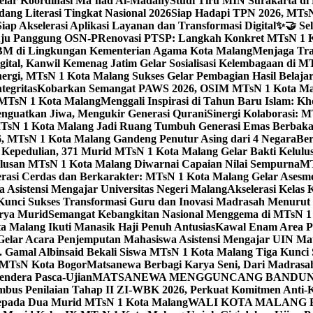
elar Koordinasi Ma’had Al-Madany
Studi Tiru MIN Surakarta d
ng Literasi Tingkat Nasional 2026
Siap Hadapi TPN 2026, MTsN 
ap Akselerasi Aplikasi Layanan dan Transformasi Digital
✨🤝 Sel
uju Panggung OSN-P
Renovasi PTSP: Langkah Konkret MTsN 1 Ko
M di Lingkungan Kementerian Agama Kota Malang
Menjaga Trad
tal, Kanwil Kemenag Jatim Gelar Sosialisasi Kelembagaan di M
nergi, MTsN 1 Kota Malang Sukses Gelar Pembagian Hasil Belaja
tegritas
Kobarkan Semangat PAWS 2026, OSIM MTsN 1 Kota Mala
TsN 1 Kota Malang
Menggali Inspirasi di Tahun Baru Islam: K
nguatkan Jiwa, Mengukir Generasi Qurani
Sinergi Kolaborasi: 
sN 1 Kota Malang Jadi Ruang Tumbuh Generasi Emas Berbakat
, MTsN 1 Kota Malang Gandeng Penutur Asing dari 4 Negara
Ber
Kepedulian, 371 Murid MTsN 1 Kota Malang Gelar Bakti Kelulu
ulusan MTsN 1 Kota Malang Diwarnai Capaian Nilai Sempurna
MT
asi Cerdas dan Berkarakter: MTsN 1 Kota Malang Gelar Asesm
Asistensi Mengajar Universitas Negeri Malang
Akselerasi Kelas
: Kunci Sukses Transformasi Guru dan Inovasi Madrasah Menurut
arya Murid
Semangat Kebangkitan Nasional Menggema di MTsN 1 
 Malang Ikuti Manasik Haji Penuh Antusias
Kawal Enam Area Pe
elar Acara Penjemputan Mahasiswa Asistensi Mengajar UIN M
. Gamal Albinsaid Bekali Siswa MTsN 1 Kota Malang Tiga Kunci 
i MTsN Kota Bogor
Matsanewa Berbagi Karya Seni, Dari Madrasa
endera Pasca-Ujian
MATSANEWA MENGGUNCANG BANDUNG:
bus Penilaian Tahap II ZI-WBK 2026, Perkuat Komitmen Anti-
kepada Dua Murid MTsN 1 Kota Malang
WALI KOTA MALANG B