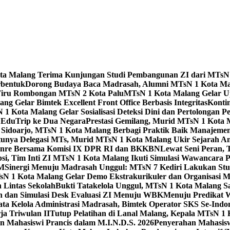
Kota Malang Terima Kunjungan Studi Pembangunan ZI dari MTsN
rbentuk
Dorong Budaya Baca Madrasah, Alumni MTsN 1 Kota Mal
Tiru Rombongan MTsN 2 Kota Palu
MTsN 1 Kota Malang Gelar Up
g Gelar Bimtek Excellent Front Office Berbasis Integritas
Konti
1 Kota Malang Gelar Sosialisasi Deteksi Dini dan Pertolongan P
 EduTrip ke Dua Negara
Prestasi Gemilang, Murid MTsN 1 Kota 
doarjo, MTsN 1 Kota Malang Berbagi Praktik Baik Manajeme
tunya Delegasi MTs, Murid MTsN 1 Kota Malang Ukir Sejarah 
Genre Bersama Komisi IX DPR RI dan BKKBN
Lewat Seni Peran,
si, Tim Inti ZI MTsN 1 Kota Malang Ikuti Simulasi Wawancara Pe
AM
Sinergi Menuju Madrasah Unggul: MTsN 7 Kediri Lakukan Stud
sN 1 Kota Malang Gelar Demo Ekstrakurikuler dan Organisas
 Lintas Sekolah
Bukti Tatakelola Unggul, MTsN 1 Kota Malang Sa
n dan Simulasi Desk Evaluasi ZI Menuju WBK
Menuju Predikat 
ta Kelola Administrasi Madrasah, Bimtek Operator SKS Se-Indo
ja Triwulan II
Tutup Pelatihan di Lanal Malang, Kepala MTsN 1
 Mahasiswi Prancis dalam M.I.N.D.S. 2026
Penyerahan Mahasis