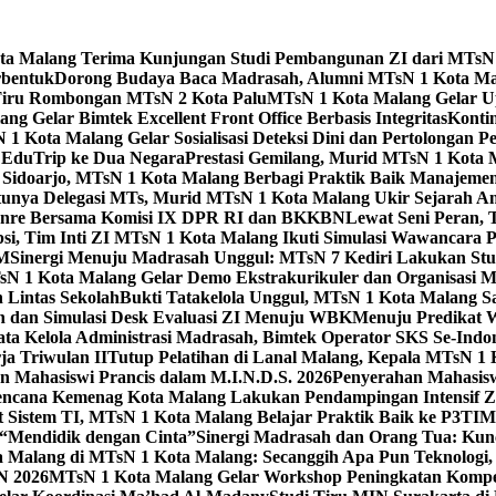
Kota Malang Terima Kunjungan Studi Pembangunan ZI dari MTsN
rbentuk
Dorong Budaya Baca Madrasah, Alumni MTsN 1 Kota Mal
Tiru Rombongan MTsN 2 Kota Palu
MTsN 1 Kota Malang Gelar Up
g Gelar Bimtek Excellent Front Office Berbasis Integritas
Konti
1 Kota Malang Gelar Sosialisasi Deteksi Dini dan Pertolongan P
 EduTrip ke Dua Negara
Prestasi Gemilang, Murid MTsN 1 Kota 
doarjo, MTsN 1 Kota Malang Berbagi Praktik Baik Manajeme
tunya Delegasi MTs, Murid MTsN 1 Kota Malang Ukir Sejarah 
Genre Bersama Komisi IX DPR RI dan BKKBN
Lewat Seni Peran,
si, Tim Inti ZI MTsN 1 Kota Malang Ikuti Simulasi Wawancara Pe
AM
Sinergi Menuju Madrasah Unggul: MTsN 7 Kediri Lakukan Stud
sN 1 Kota Malang Gelar Demo Ekstrakurikuler dan Organisas
 Lintas Sekolah
Bukti Tatakelola Unggul, MTsN 1 Kota Malang Sa
n dan Simulasi Desk Evaluasi ZI Menuju WBK
Menuju Predikat 
ta Kelola Administrasi Madrasah, Bimtek Operator SKS Se-Indo
ja Triwulan II
Tutup Pelatihan di Lanal Malang, Kepala MTsN 1
 Mahasiswi Prancis dalam M.I.N.D.S. 2026
Penyerahan Mahasis
ncana Kemenag Kota Malang Lakukan Pendampingan Intensif Zo
t Sistem TI, MTsN 1 Kota Malang Belajar Praktik Baik ke P3T
“Mendidik dengan Cinta”
Sinergi Madrasah dan Orang Tua: Kun
Malang di MTsN 1 Kota Malang: Secanggih Apa Pun Teknologi,
N 2026
MTsN 1 Kota Malang Gelar Workshop Peningkatan Kompet