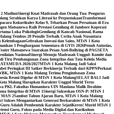
 2 Madiun
Sinergi Kuat Madrasah dan Orang Tua: Pengurus
ang Serahkan Karya Literasi ke Perpustakaan
Transformasi
acara Kokurikuler Kelas 9, Tebarkan Pesan Persatuan di Era
ngen Matsanewa Raih Prestasi Gemilang di Jambore Koperasi
ertama Luka Psikologis
Gemilang di Kancah Nasional, Rama
Malang Tembus 20 Penulis Terbaik Cerita Anak Nusantara
n Kelembagaan
Gebrakan Inovasi dan Sains, MTsN 1 Kota
Amankan 3 Penghargaan Sementara di GYIS 2026
Penuh Antusias,
 Teater Matsanewa Suarakan Pesan Anti-Bullying di PAGSETA
nilaian Nasional
Sinergi Menuju Madrasah Unggul: Komite dan
i Tiru Pembangunan Zona Integritas dan Tata Kelola Media
i MATAMUDA 2026/2027
MTsN 1 Kota Malang Jadi Saksi
bet Peringkat III Satker Berkinerja Terbaik dari KPPN
Perkuat
WBK, MTsN 1 Kota Malang Terima Pengimbasan Zona
nesia Resmi Digelar di MTsN 1 Kota Malang
SELAT BALI Jadi
 Kota Malang Harapkan Karakter Unggul Murid Terus
wa PKL Fakultas Humaniora UIN Maulana Malik Ibrahim
na Integritas di MTsN 1
Sinergi Sukseskan OSN-P: MTsN 1
IM MAN 2
Sambut Tahun Ajaran Baru, MTsN 1 Kota Malang
ci Sukses Mengantarkan Generasi Berkarakter di MTsN 1 Kota
 Guru Adalah Pembentuk Karakter Sejati
Keren! Murid MTsN 1
ensi Guru, Fokus pada Media Digital dan Kurikulum