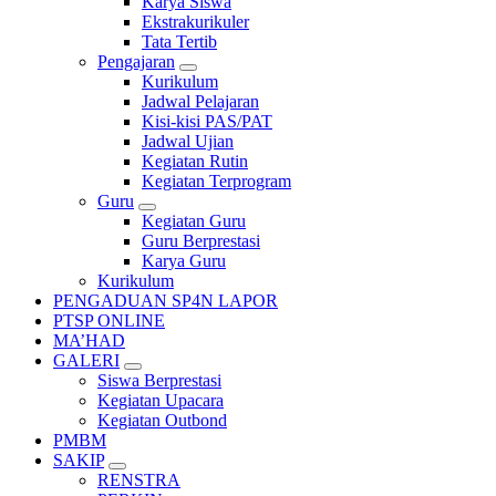
Karya Siswa
Ekstrakurikuler
Tata Tertib
Pengajaran
Kurikulum
Jadwal Pelajaran
Kisi-kisi PAS/PAT
Jadwal Ujian
Kegiatan Rutin
Kegiatan Terprogram
Guru
Kegiatan Guru
Guru Berprestasi
Karya Guru
Kurikulum
PENGADUAN SP4N LAPOR
PTSP ONLINE
MA’HAD
GALERI
Siswa Berprestasi
Kegiatan Upacara
Kegiatan Outbond
PMBM
SAKIP
RENSTRA