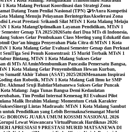
i MTsN 1 Kota Malang: Menguatkan Transformasi Madrasah
1 Kota Malang Perkuat Koordinasi dan Strategi Zona
amat Datang Team Penilai Nasional (TPN) 🤝✨
Aura Kompetisi
ta Malang Menuju Pelayanan Berintegritas
Akselerasi Zona
isi Lewat Prestasi: Srikandi Silat MTsN 1 Kota Malang Melaju
TsN 1 Kota Malang
Optimalkan Layanan Pendidikan, MTsN 1
r Semester Genap TA 2025/2026
Satu dari Dua MTs di Indonesia,
ng Sukses Gelar Pembukaan Class Meeting yang Edukatif dan
hotmil Qur’an hingga Penyerahan Piala Citra di MTsN 1 Kota
MTsN 1 Kota Malang Gelar Evaluasi Semester Genap dan Perkuat
 Seni
Tiga Sesi Penuh Konsentrasi: 15 Murid Terbaik MTsN 1
tabur Bintang, MTsN 1 Kota Malang Sukses Gelar
san di MTs Al Amin
Membumikan Pancasila Pemersatu Bangsa,
sN 1 Kota Malang Gelar Penyembelihan Hewan Kurban,
en Sumatif Akhir Tahun (ASAT) 2025/2026
Menanam Inspirasi
 Koding dan Robotik, MTsN 1 Kota Malang Gali Ilmu ke SMP
 Dr. Akhmad Sruji Bahtiar
Matsanewa Sukses Gelar Puncak
Kota Malang: Jaga Tunas Bangsa Demi Kedaulatan
rubahan, Tim Penilai Internal Kemenag RI Evaluasi Pilot
aulana Malik Ibrahim Malang: Momentum Cetak Karakter
Sukses
Sinergi Lintas Madrasah: MTsN 1 Kota Malang Sambut
h untuk Pendidikan yang Lebih Bermakna
Semangat Murid
 BORONG JUARA UMUM KOSSMI NASIONAL 2026
Korupsi Lewat Wawancara Virtual
Puncak Hardiknas 2026:
ERI APRESIASI 9 PRESTASI MURID MATSANEWA DI