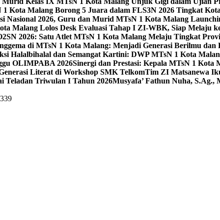
 Murid Kelas IX MTsN 1 Kota Malang Unjuk Gigi dalam Ujian Pr
1 Kota Malang Borong 5 Juara dalam FLS3N 2026 Tingkat Kot
uisi Nasional 2026, Guru dan Murid MTsN 1 Kota Malang Launch
ta Malang Lolos Desk Evaluasi Tahap I ZI-WBK, Siap Melaju ke
O2SN 2026: Satu Atlet MTsN 1 Kota Malang Melaju Tingkat Provi
nggema di MTsN 1 Kota Malang: Menjadi Generasi Berilmu dan 
eksi Halalbihalal dan Semangat Kartini: DWP MTsN 1 Kota Malan
unggu OLIMPABA 2026
Sinergi dan Prestasi: Kepala MTsN 1 Kota
Generasi Literat di Workshop SMK Telkom
Tim ZI Matsanewa Ik
i Teladan Triwulan I Tahun 2026
Musyafa’ Fathun Nuha, S.Ag., 
5339