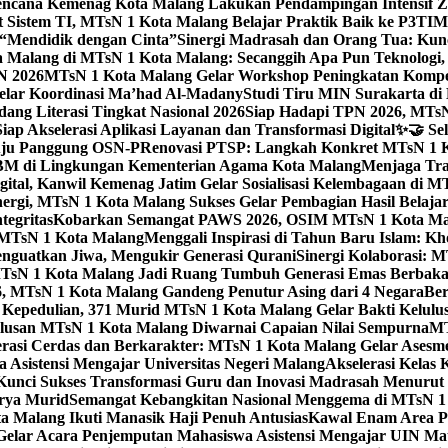
ncana Kemenag Kota Malang Lakukan Pendampingan Intensif Zo
t Sistem TI, MTsN 1 Kota Malang Belajar Praktik Baik ke P3T
“Mendidik dengan Cinta”
Sinergi Madrasah dan Orang Tua: Kun
Malang di MTsN 1 Kota Malang: Secanggih Apa Pun Teknologi,
N 2026
MTsN 1 Kota Malang Gelar Workshop Peningkatan Kompet
elar Koordinasi Ma’had Al-Madany
Studi Tiru MIN Surakarta d
ng Literasi Tingkat Nasional 2026
Siap Hadapi TPN 2026, MTsN 
ap Akselerasi Aplikasi Layanan dan Transformasi Digital
✨🤝 Sel
uju Panggung OSN-P
Renovasi PTSP: Langkah Konkret MTsN 1 Ko
M di Lingkungan Kementerian Agama Kota Malang
Menjaga Trad
tal, Kanwil Kemenag Jatim Gelar Sosialisasi Kelembagaan di M
nergi, MTsN 1 Kota Malang Sukses Gelar Pembagian Hasil Belaja
tegritas
Kobarkan Semangat PAWS 2026, OSIM MTsN 1 Kota Mala
TsN 1 Kota Malang
Menggali Inspirasi di Tahun Baru Islam: K
nguatkan Jiwa, Mengukir Generasi Qurani
Sinergi Kolaborasi: 
sN 1 Kota Malang Jadi Ruang Tumbuh Generasi Emas Berbakat
, MTsN 1 Kota Malang Gandeng Penutur Asing dari 4 Negara
Ber
Kepedulian, 371 Murid MTsN 1 Kota Malang Gelar Bakti Kelulu
ulusan MTsN 1 Kota Malang Diwarnai Capaian Nilai Sempurna
MT
asi Cerdas dan Berkarakter: MTsN 1 Kota Malang Gelar Asesm
Asistensi Mengajar Universitas Negeri Malang
Akselerasi Kelas
: Kunci Sukses Transformasi Guru dan Inovasi Madrasah Menurut
arya Murid
Semangat Kebangkitan Nasional Menggema di MTsN 1 
 Malang Ikuti Manasik Haji Penuh Antusias
Kawal Enam Area Pe
elar Acara Penjemputan Mahasiswa Asistensi Mengajar UIN M