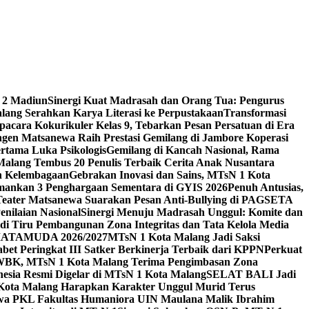
 2 Madiun
Sinergi Kuat Madrasah dan Orang Tua: Pengurus
ang Serahkan Karya Literasi ke Perpustakaan
Transformasi
acara Kokurikuler Kelas 9, Tebarkan Pesan Persatuan di Era
ngen Matsanewa Raih Prestasi Gemilang di Jambore Koperasi
ertama Luka Psikologis
Gemilang di Kancah Nasional, Rama
Malang Tembus 20 Penulis Terbaik Cerita Anak Nusantara
n Kelembagaan
Gebrakan Inovasi dan Sains, MTsN 1 Kota
Amankan 3 Penghargaan Sementara di GYIS 2026
Penuh Antusias,
 Teater Matsanewa Suarakan Pesan Anti-Bullying di PAGSETA
nilaian Nasional
Sinergi Menuju Madrasah Unggul: Komite dan
i Tiru Pembangunan Zona Integritas dan Tata Kelola Media
i MATAMUDA 2026/2027
MTsN 1 Kota Malang Jadi Saksi
bet Peringkat III Satker Berkinerja Terbaik dari KPPN
Perkuat
WBK, MTsN 1 Kota Malang Terima Pengimbasan Zona
nesia Resmi Digelar di MTsN 1 Kota Malang
SELAT BALI Jadi
 Kota Malang Harapkan Karakter Unggul Murid Terus
wa PKL Fakultas Humaniora UIN Maulana Malik Ibrahim