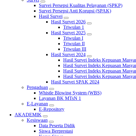
Survei Persepsi Kualitas Pelayanan (SPKP)
Survei Persepsi Anti Korupsi (SPAK)
Hasil Survei
Hasil Survei 2026
Triwulan 1
Hasil Survei 2025
Triwulan I
Triwulan II
Triwulan III
Hasil Survei 2024
Hasil Survei Indeks Kepuasan Masya
Hasil Survei Indeks Kepuasan Masya
Hasil Survei Indeks Kepuasan Masya
Hasil Survei Indeks Kepuasan Masya
Hasil Survei SPAK 2024
Pengaduan
Whistle Blowing System (WBS)
Layanan BK MTsN 1
E-Layanan
E-Repository
AKADEMIK
Kesiswaan
Data Peserta Didik
Siswa Berprestasi