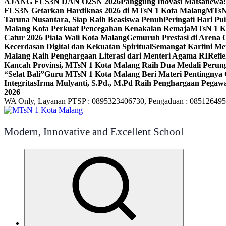
AJANG FLS3N DAN O2SN 2026
Panggung Inovasi Matsanewa:
FLS3N Getarkan Hardiknas 2026 di MTsN 1 Kota Malang
MTsN 
Taruna Nusantara, Siap Raih Beasiswa Penuh
Peringati Hari P
Malang Kota Perkuat Pencegahan Kenakalan Remaja
MTsN 1 Ko
Catur 2026 Piala Wali Kota Malang
Gemuruh Prestasi di Arena 
Kecerdasan Digital dan Kekuatan Spiritual
Semangat Kartini Me
Malang Raih Penghargaan Literasi dari Menteri Agama RI
Refl
Kancah Provinsi, MTsN 1 Kota Malang Raih Dua Medali Per
“Selat Bali”
Guru MTsN 1 Kota Malang Beri Materi Pentingnya 
Integritas
Irma Mulyanti, S.Pd., M.Pd Raih Penghargaan Pegawa
2026
WA Only, Layanan PTSP : 0895323406730, Pengaduan : 08512649
Modern, Innovative and Excellent School