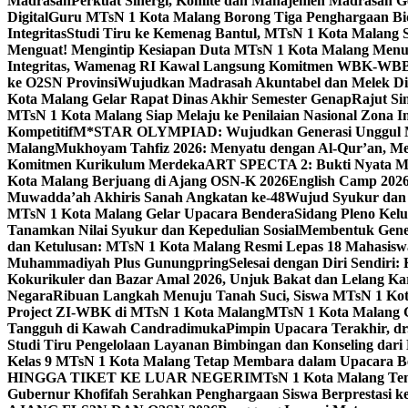
Madrasah
Perkuat Sinergi, Komite dan Manajemen Madrasah G
Digital
Guru MTsN 1 Kota Malang Borong Tiga Penghargaan Bida
Integritas
Studi Tiru ke Kemenag Bantul, MTsN 1 Kota Malang Si
Menguat! Mengintip Kesiapan Duta MTsN 1 Kota Malang Men
Integritas, Wamenag RI Kawal Langsung Komitmen WBK-WBB
ke O2SN Provinsi
Wujudkan Madrasah Akuntabel dan Melek Digi
Kota Malang Gelar Rapat Dinas Akhir Semester Genap
Rajut Si
MTsN 1 Kota Malang Siap Melaju ke Penilaian Nasional Zona In
Kompetitif
M*STAR OLYMPIAD: Wujudkan Generasi Unggul M
Malang
Mukhoyam Tahfiz 2026: Menyatu dengan Al-Qur’an, Me
Komitmen Kurikulum Merdeka
ART SPECTA 2: Bukti Nyata MT
Kota Malang Berjuang di Ajang OSN-K 2026
English Camp 2026
Muwadda’ah Akhiris Sanah Angkatan ke-48
Wujud Syukur dan 
MTsN 1 Kota Malang Gelar Upacara Bendera
Sidang Pleno Kel
Tanamkan Nilai Syukur dan Kepedulian Sosial
Membentuk Gener
dan Ketulusan: MTsN 1 Kota Malang Resmi Lepas 18 Mahasiswa 
Muhammadiyah Plus Gunungpring
Selesai dengan Diri Sendiri
Kokurikuler dan Bazar Amal 2026, Unjuk Bakat dan Lelang K
Negara
Ribuan Langkah Menuju Tanah Suci, Siswa MTsN 1 Kota
Project ZI-WBK di MTsN 1 Kota Malang
MTsN 1 Kota Malang G
Tangguh di Kawah Candradimuka
Pimpin Upacara Terakhir, dr
Studi Tiru Pengelolaan Layanan Bimbingan dan Konseling dar
Kelas 9 MTsN 1 Kota Malang Tetap Membara dalam Upacara B
HINGGA TIKET KE LUAR NEGERI
MTsN 1 Kota Malang Tem
Gubernur Khofifah Serahkan Penghargaan Siswa Berprestasi 