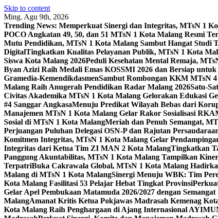
Skip to content
Ming. Agu 9th, 2026
Trending News:
Memperkuat Sinergi dan Integritas, MTsN 1 
POCO Angkatan 49, 50, dan 51 MTsN 1 Kota Malang Resmi Te
Mutu Pendidikan, MTsN 1 Kota Malang Sambut Hangat Studi 
Digital
Tingkatkan Kualitas Pelayanan Publik, MTsN 1 Kota Malan
Siswa Kota Malang 2026
Peduli Kesehatan Mental Remaja, MTsN 
Byan Azizi Raih Medali Emas KOSSMI 2026 dan Bersiap untuk
Gramedia-Kemendikdasmen
Sambut Rombongan KKM MTsN 4 Si
Malang Raih Anugerah Pendidikan Radar Malang 2026
Satu-Sa
Civitas Akademika MTsN 1 Kota Malang Gelorakan Edukasi 
#4 Sanggar Angkasa
Menuju Predikat Wilayah Bebas dari Korup
Manajemen MTsN 1 Kota Malang Gelar Rakor Sosialisasi RK
Sosial di MTsN 1 Kota Malang
Meriah dan Penuh Semangat, MT
Perjuangan Puluhan Delegasi OSN-P dan Rajutan Persaudaraan
Komitmen Integritas, MTsN 1 Kota Malang Gelar Pendampinga
Integritas dari Ketua Tim ZI MAN 2 Kota Malang
Tingkatkan Ta
Panggung Akuntabilitas, MTsN 1 Kota Malang Tampilkan Kiner
Terpatri
Buka Cakrawala Global, MTsN 1 Kota Malang Hadirkan
Malang di MTsN 1 Kota Malang
Sinergi Menuju WBK: Tim Pere
Kota Malang Fasilitasi 53 Pelajar Hebat Tingkat Provinsi
Perkua
Gelar Apel Pembukaan Matamuda 2026/2027 dengan Semangat 
Malang
Amanat Kritis Ketua Pokjawas Madrasah Kemenag Kota 
Kota Malang Raih Penghargaan di Ajang Internasional AYIMU