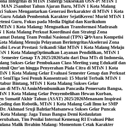
na Integritas di MTsN 1
Sinergi Sukseskan OSN-P: MTsN 1
IM MAN 2
Sambut Tahun Ajaran Baru, MTsN 1 Kota Malang
ci Sukses Mengantarkan Generasi Berkarakter di MTsN 1 Kota
 Guru Adalah Pembentuk Karakter Sejati
Keren! Murid MTsN 1
ensi Guru, Fokus pada Media Digital dan Kurikulum
i MTsN 1 Kota Malang: Menguatkan Transformasi Madrasah
1 Kota Malang Perkuat Koordinasi dan Strategi Zona
amat Datang Team Penilai Nasional (TPN) 🤝✨
Aura Kompetisi
ta Malang Menuju Pelayanan Berintegritas
Akselerasi Zona
isi Lewat Prestasi: Srikandi Silat MTsN 1 Kota Malang Melaju
TsN 1 Kota Malang
Optimalkan Layanan Pendidikan, MTsN 1
r Semester Genap TA 2025/2026
Satu dari Dua MTs di Indonesia,
ng Sukses Gelar Pembukaan Class Meeting yang Edukatif dan
hotmil Qur’an hingga Penyerahan Piala Citra di MTsN 1 Kota
MTsN 1 Kota Malang Gelar Evaluasi Semester Genap dan Perkuat
 Seni
Tiga Sesi Penuh Konsentrasi: 15 Murid Terbaik MTsN 1
tabur Bintang, MTsN 1 Kota Malang Sukses Gelar
san di MTs Al Amin
Membumikan Pancasila Pemersatu Bangsa,
sN 1 Kota Malang Gelar Penyembelihan Hewan Kurban,
en Sumatif Akhir Tahun (ASAT) 2025/2026
Menanam Inspirasi
 Koding dan Robotik, MTsN 1 Kota Malang Gali Ilmu ke SMP
 Dr. Akhmad Sruji Bahtiar
Matsanewa Sukses Gelar Puncak
Kota Malang: Jaga Tunas Bangsa Demi Kedaulatan
rubahan, Tim Penilai Internal Kemenag RI Evaluasi Pilot
aulana Malik Ibrahim Malang: Momentum Cetak Karakter