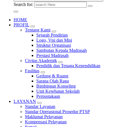
Search for:
HOME
PROFIL
Tentang Kami
Sejarah Pendirian
Logo, Visi dan Misi
Struktur Organisasi
Sambutan Kepala Madrasah
Prestasi Madrasah
Civitas Akademik
Pendidik dan Tenaga Kependidikan
Fasilitas
Gedung & Ruang
Sarana Olah Raga
Bimbingan Konseling
Unit Kesehatan Sekolah
Perpustakaan
LAYANAN
Standar Layanan
Standar Operasional Prosedur PTSP
Maklumat Pelayanan
Kompensasi Pelayanan
Survei