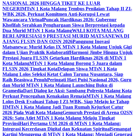
NASIONAL 2026 HINGGA TIKET KE LUAR
NEGERI
MTsN 1 Kota Malang Tembus Penilaian Tahap II ZI-
WBK 2026, Perkuat Komitmen Anti-Korupsi Lewat
Wawancara Virtual
Puncak Hardiknas 2026: Gubernur
Khofifah Serahkan Penghargaan Siswa Berprestasi kepada
Dua Murid MTsN 1 Kota Malang
WALI KOTA MALANG
BERI APRESIASI 9 PRESTASI MURID MATSANEWA DI
AJANG FLS3N DAN O2SN 2026
Panggung Inovasi
Matsanewa: Murid Kelas IX MTsN 1 Kota Malang Unjuk Gigi
dalam Ujian Praktik Kolaboratif
Harmoni Jimbe Hingga Unjuk
Prestasi Juara FLS3N Getarkan Hardiknas 2026 di MTsN 1
Kota Malang
MTsN 1 Kota Malang Borong 5 Juara dalam
FLS3N 2026 Tingkat Kota
Delapan Siswa MTsN 1 Kota
Malang Lolos Seleksi Ketat Calon Taruna Nusantara, Siap
Raih Beasiswa Penuh
Peringati Hari Puisi Nasional 2026, Guru
dan Murid MTsN 1 Kota Malang Launching Buku di
Gramedia
Dari Dialog ke Aksi: Sambang Polresta Malang Kota
Perkuat Pencegahan Kenakalan Remaja
MTsN 1 Kota Malang
Lolos Desk Evaluasi Tahap I ZI-WBK, Siap Melaju ke Tahap
II
MTsN 1 Kota Malang Jadi Tuan Rumah Kejurkot Catur
2026 Piala Wali Kota Malang
Gemuruh Prestasi di Arena O2SN
2026: Satu Atlet MTsN 1 Kota Malang Melaju Tingkat
Provinsi
Hari Pertama UM 2026 di MTsN 1 Kota Malang:
Integrasi Kecerdasan Digital dan Kekuatan Spiritual
Semangat
Kartini Menggema di MTsN 1 Kota Malang: Menjadi Generasi