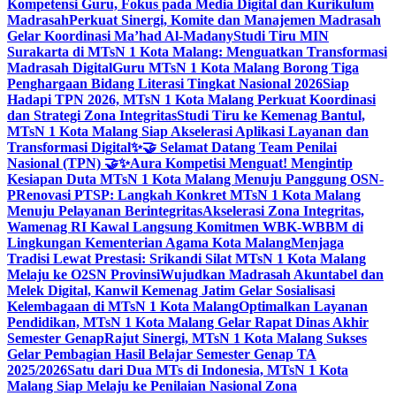
Kompetensi Guru, Fokus pada Media Digital dan Kurikulum
Madrasah
Perkuat Sinergi, Komite dan Manajemen Madrasah
Gelar Koordinasi Ma’had Al-Madany
Studi Tiru MIN
Surakarta di MTsN 1 Kota Malang: Menguatkan Transformasi
Madrasah Digital
Guru MTsN 1 Kota Malang Borong Tiga
Penghargaan Bidang Literasi Tingkat Nasional 2026
Siap
Hadapi TPN 2026, MTsN 1 Kota Malang Perkuat Koordinasi
dan Strategi Zona Integritas
Studi Tiru ke Kemenag Bantul,
MTsN 1 Kota Malang Siap Akselerasi Aplikasi Layanan dan
Transformasi Digital
✨🤝 Selamat Datang Team Penilai
Nasional (TPN) 🤝✨
Aura Kompetisi Menguat! Mengintip
Kesiapan Duta MTsN 1 Kota Malang Menuju Panggung OSN-
P
Renovasi PTSP: Langkah Konkret MTsN 1 Kota Malang
Menuju Pelayanan Berintegritas
Akselerasi Zona Integritas,
Wamenag RI Kawal Langsung Komitmen WBK-WBBM di
Lingkungan Kementerian Agama Kota Malang
Menjaga
Tradisi Lewat Prestasi: Srikandi Silat MTsN 1 Kota Malang
Melaju ke O2SN Provinsi
Wujudkan Madrasah Akuntabel dan
Melek Digital, Kanwil Kemenag Jatim Gelar Sosialisasi
Kelembagaan di MTsN 1 Kota Malang
Optimalkan Layanan
Pendidikan, MTsN 1 Kota Malang Gelar Rapat Dinas Akhir
Semester Genap
Rajut Sinergi, MTsN 1 Kota Malang Sukses
Gelar Pembagian Hasil Belajar Semester Genap TA
2025/2026
Satu dari Dua MTs di Indonesia, MTsN 1 Kota
Malang Siap Melaju ke Penilaian Nasional Zona