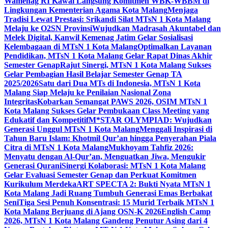
Wamenag RI Kawal Langsung Komitmen WBK-WBBM di
Lingkungan Kementerian Agama Kota Malang
Menjaga
Tradisi Lewat Prestasi: Srikandi Silat MTsN 1 Kota Malang
Melaju ke O2SN Provinsi
Wujudkan Madrasah Akuntabel dan
Melek Digital, Kanwil Kemenag Jatim Gelar Sosialisasi
Kelembagaan di MTsN 1 Kota Malang
Optimalkan Layanan
Pendidikan, MTsN 1 Kota Malang Gelar Rapat Dinas Akhir
Semester Genap
Rajut Sinergi, MTsN 1 Kota Malang Sukses
Gelar Pembagian Hasil Belajar Semester Genap TA
2025/2026
Satu dari Dua MTs di Indonesia, MTsN 1 Kota
Malang Siap Melaju ke Penilaian Nasional Zona
Integritas
Kobarkan Semangat PAWS 2026, OSIM MTsN 1
Kota Malang Sukses Gelar Pembukaan Class Meeting yang
Edukatif dan Kompetitif
M*STAR OLYMPIAD: Wujudkan
Generasi Unggul MTsN 1 Kota Malang
Menggali Inspirasi di
Tahun Baru Islam: Khotmil Qur’an hingga Penyerahan Piala
Citra di MTsN 1 Kota Malang
Mukhoyam Tahfiz 2026:
Menyatu dengan Al-Qur’an, Menguatkan Jiwa, Mengukir
Generasi Qurani
Sinergi Kolaborasi: MTsN 1 Kota Malang
Gelar Evaluasi Semester Genap dan Perkuat Komitmen
Kurikulum Merdeka
ART SPECTA 2: Bukti Nyata MTsN 1
Kota Malang Jadi Ruang Tumbuh Generasi Emas Berbakat
Seni
Tiga Sesi Penuh Konsentrasi: 15 Murid Terbaik MTsN 1
Kota Malang Berjuang di Ajang OSN-K 2026
English Camp
2026, MTsN 1 Kota Malang Gandeng Penutur Asing dari 4