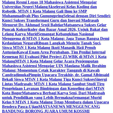
Malang Resmi Lepas 18 Mahasiswa Asistensi Mengajar
Universitas Negeri Malang
Akselerasi Kelas Koding dan
Robotik, MTsN 1 Kota Malang Gali Ilmu ke SMP
Muhammadiyah Plus Gunungpring
Selesai dengan Diri Sendiri:
Kunci Sukses Transformasi Guru dan Inovasi Madrasah
Menurut Dr. Akhmad Sruji Bahtiar
Matsanewa Sukses Gelar
Puncak Kokurikuler dan Bazar Amal 2026, Unjuk Bakat dan
Lelang Karya Murid
Semangat Kebangkitan Nasional
Menggema di MTsN 1 Kota Malang: Jaga Tunas Bangsa Demi
Kedaulatan Negara
Ribuan Langkah Menuju Tanah Suci,
Siswa MTsN 1 Kota Malang Ikuti Manasik Haji Penuh
Antusias
Kawal Enam Area Perubahan, Tim Penilai Internal
Kemenag RI Evaluasi Pilot Project ZI-WBK di MTsN 1 Kota
Malang
MTsN 1 Kota Malang Gelar Acara Penjemputan
Mahasiswa Asistensi Mengajar UIN Maulana Malik Ibrahim
Malang: Momentum Cetak Karakter Tangguh di Kawah
Candradimuka
Pimpin Upacara Terakhir, dr. Gamal Albinsaid
Bekali Siswa MTsN 1 Kota Malang Tiga Kunci Sukses
Sinergi
Lintas Madrasah: MTsN 1 Kota Malang Sambut Studi Tiru
Pengelolaan Layanan Bimbingan dan Konseling dari MTsN
Kota Bogor
Matsanewa Berbagi Karya Seni, Dari Madrasah
untuk Pendidikan yang Lebih Bermakna
Semangat Murid
Kelas 9 MTsN 1 Kota Malang Tetap Membara dalam Upacara
Bendera Pasca-Ujian
MATSANEWA MENGGUNCANG
BANDUNG: BORONG JUARA UMUM KOSSMI