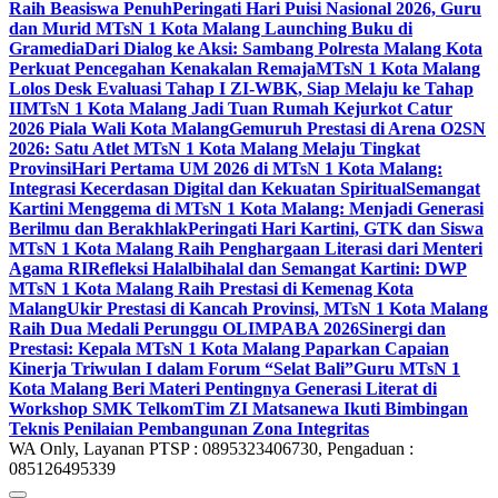
Raih Beasiswa Penuh
Peringati Hari Puisi Nasional 2026, Guru
dan Murid MTsN 1 Kota Malang Launching Buku di
Gramedia
Dari Dialog ke Aksi: Sambang Polresta Malang Kota
Perkuat Pencegahan Kenakalan Remaja
MTsN 1 Kota Malang
Lolos Desk Evaluasi Tahap I ZI-WBK, Siap Melaju ke Tahap
II
MTsN 1 Kota Malang Jadi Tuan Rumah Kejurkot Catur
2026 Piala Wali Kota Malang
Gemuruh Prestasi di Arena O2SN
2026: Satu Atlet MTsN 1 Kota Malang Melaju Tingkat
Provinsi
Hari Pertama UM 2026 di MTsN 1 Kota Malang:
Integrasi Kecerdasan Digital dan Kekuatan Spiritual
Semangat
Kartini Menggema di MTsN 1 Kota Malang: Menjadi Generasi
Berilmu dan Berakhlak
Peringati Hari Kartini, GTK dan Siswa
MTsN 1 Kota Malang Raih Penghargaan Literasi dari Menteri
Agama RI
Refleksi Halalbihalal dan Semangat Kartini: DWP
MTsN 1 Kota Malang Raih Prestasi di Kemenag Kota
Malang
Ukir Prestasi di Kancah Provinsi, MTsN 1 Kota Malang
Raih Dua Medali Perunggu OLIMPABA 2026
Sinergi dan
Prestasi: Kepala MTsN 1 Kota Malang Paparkan Capaian
Kinerja Triwulan I dalam Forum “Selat Bali”
Guru MTsN 1
Kota Malang Beri Materi Pentingnya Generasi Literat di
Workshop SMK Telkom
Tim ZI Matsanewa Ikuti Bimbingan
Teknis Penilaian Pembangunan Zona Integritas
WA Only, Layanan PTSP : 0895323406730, Pengaduan :
085126495339