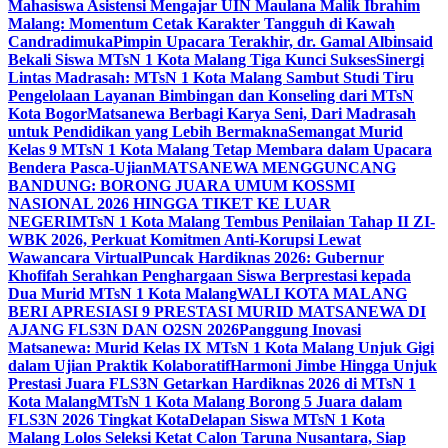
Mahasiswa Asistensi Mengajar UIN Maulana Malik Ibrahim
Malang: Momentum Cetak Karakter Tangguh di Kawah
Candradimuka
Pimpin Upacara Terakhir, dr. Gamal Albinsaid
Bekali Siswa MTsN 1 Kota Malang Tiga Kunci Sukses
Sinergi
Lintas Madrasah: MTsN 1 Kota Malang Sambut Studi Tiru
Pengelolaan Layanan Bimbingan dan Konseling dari MTsN
Kota Bogor
Matsanewa Berbagi Karya Seni, Dari Madrasah
untuk Pendidikan yang Lebih Bermakna
Semangat Murid
Kelas 9 MTsN 1 Kota Malang Tetap Membara dalam Upacara
Bendera Pasca-Ujian
MATSANEWA MENGGUNCANG
BANDUNG: BORONG JUARA UMUM KOSSMI
NASIONAL 2026 HINGGA TIKET KE LUAR
NEGERI
MTsN 1 Kota Malang Tembus Penilaian Tahap II ZI-
WBK 2026, Perkuat Komitmen Anti-Korupsi Lewat
Wawancara Virtual
Puncak Hardiknas 2026: Gubernur
Khofifah Serahkan Penghargaan Siswa Berprestasi kepada
Dua Murid MTsN 1 Kota Malang
WALI KOTA MALANG
BERI APRESIASI 9 PRESTASI MURID MATSANEWA DI
AJANG FLS3N DAN O2SN 2026
Panggung Inovasi
Matsanewa: Murid Kelas IX MTsN 1 Kota Malang Unjuk Gigi
dalam Ujian Praktik Kolaboratif
Harmoni Jimbe Hingga Unjuk
Prestasi Juara FLS3N Getarkan Hardiknas 2026 di MTsN 1
Kota Malang
MTsN 1 Kota Malang Borong 5 Juara dalam
FLS3N 2026 Tingkat Kota
Delapan Siswa MTsN 1 Kota
Malang Lolos Seleksi Ketat Calon Taruna Nusantara, Siap