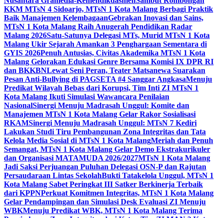
Nusantara Gramedia-Kemendikdasmen
Sambut Rombongan
KKM MTsN 4 Sidoarjo, MTsN 1 Kota Malang Berbagi Praktik
Baik Manajemen Kelembagaan
Gebrakan Inovasi dan Sains,
MTsN 1 Kota Malang Raih Anugerah Pendidikan Radar
Malang 2026
Satu-Satunya Delegasi MTs, Murid MTsN 1 Kota
Malang Ukir Sejarah Amankan 3 Penghargaan Sementara di
GYIS 2026
Penuh Antusias, Civitas Akademika MTsN 1 Kota
Malang Gelorakan Edukasi Genre Bersama Komisi IX DPR RI
dan BKKBN
Lewat Seni Peran, Teater Matsanewa Suarakan
Pesan Anti-Bullying di PAGSETA #4 Sanggar Angkasa
Menuju
Predikat Wilayah Bebas dari Korupsi, Tim Inti ZI MTsN 1
Kota Malang Ikuti Simulasi Wawancara Penilaian
Nasional
Sinergi Menuju Madrasah Unggul: Komite dan
Manajemen MTsN 1 Kota Malang Gelar Rakor Sosialisasi
RKAM
Sinergi Menuju Madrasah Unggul: MTsN 7 Kediri
Lakukan Studi Tiru Pembangunan Zona Integritas dan Tata
Kelola Media Sosial di MTsN 1 Kota Malang
Meriah dan Penuh
Semangat, MTsN 1 Kota Malang Gelar Demo Ekstrakurikuler
dan Organisasi MATAMUDA 2026/2027
MTsN 1 Kota Malang
Jadi Saksi Perjuangan Puluhan Delegasi OSN-P dan Rajutan
Persaudaraan Lintas Sekolah
Bukti Tatakelola Unggul, MTsN 1
Kota Malang Sabet Peringkat III Satker Berkinerja Terbaik
dari KPPN
Perkuat Komitmen Integritas, MTsN 1 Kota Malang
Gelar Pendampingan dan Simulasi Desk Evaluasi ZI Menuju
WBK
Menuju Predikat WBK, MTsN 1 Kota Malang Terima