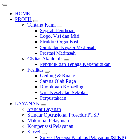
HOME
PROFIL
Tentang Kami
Sejarah Pendirian
Logo, Visi dan Misi
Struktur Organisasi
Sambutan Kepala Madrasah
Prestasi Madrasah
Civitas Akademik
Pendidik dan Tenaga Kependidikan
Fasilitas
Gedung & Ruang
Sarana Olah Raga
Bimbingan Konseling
Unit Kesehatan Sekolah
Perpustakaan
LAYANAN
Standar Layanan
Standar Operasional Prosedur PTSP
Maklumat Pelayanan
Kompensasi Pelayanan
Survei
Survei Persepsi Kualitas Pelayanan (SPKP)