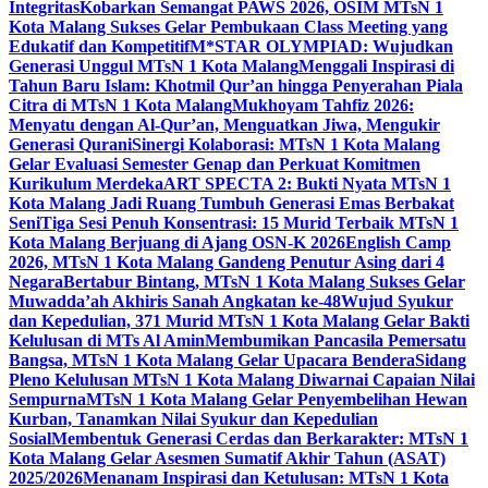
Integritas
Kobarkan Semangat PAWS 2026, OSIM MTsN 1
Kota Malang Sukses Gelar Pembukaan Class Meeting yang
Edukatif dan Kompetitif
M*STAR OLYMPIAD: Wujudkan
Generasi Unggul MTsN 1 Kota Malang
Menggali Inspirasi di
Tahun Baru Islam: Khotmil Qur’an hingga Penyerahan Piala
Citra di MTsN 1 Kota Malang
Mukhoyam Tahfiz 2026:
Menyatu dengan Al-Qur’an, Menguatkan Jiwa, Mengukir
Generasi Qurani
Sinergi Kolaborasi: MTsN 1 Kota Malang
Gelar Evaluasi Semester Genap dan Perkuat Komitmen
Kurikulum Merdeka
ART SPECTA 2: Bukti Nyata MTsN 1
Kota Malang Jadi Ruang Tumbuh Generasi Emas Berbakat
Seni
Tiga Sesi Penuh Konsentrasi: 15 Murid Terbaik MTsN 1
Kota Malang Berjuang di Ajang OSN-K 2026
English Camp
2026, MTsN 1 Kota Malang Gandeng Penutur Asing dari 4
Negara
Bertabur Bintang, MTsN 1 Kota Malang Sukses Gelar
Muwadda’ah Akhiris Sanah Angkatan ke-48
Wujud Syukur
dan Kepedulian, 371 Murid MTsN 1 Kota Malang Gelar Bakti
Kelulusan di MTs Al Amin
Membumikan Pancasila Pemersatu
Bangsa, MTsN 1 Kota Malang Gelar Upacara Bendera
Sidang
Pleno Kelulusan MTsN 1 Kota Malang Diwarnai Capaian Nilai
Sempurna
MTsN 1 Kota Malang Gelar Penyembelihan Hewan
Kurban, Tanamkan Nilai Syukur dan Kepedulian
Sosial
Membentuk Generasi Cerdas dan Berkarakter: MTsN 1
Kota Malang Gelar Asesmen Sumatif Akhir Tahun (ASAT)
2025/2026
Menanam Inspirasi dan Ketulusan: MTsN 1 Kota