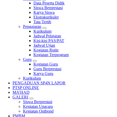
Data Peserta Didik
Siswa Berprestasi
Karya Siswa
Ekstrakurikuler
Tata Tertib
Pengajaran
Kurikulum
Jadwal Pelajaran
Kisi-kisi PAS/PAT
Jadwal Ujian
Kegiatan Rutin
Kegiatan Terprogram
Guru
Kegiatan Guru
Guru Berprestasi
Karya Guru
Kurikulum
PENGADUAN SP4N LAPOR
PTSP ONLINE
MA’HAD
GALERI
Siswa Berprestasi
Kegiatan Upacara
Kegiatan Outbond
PMBM