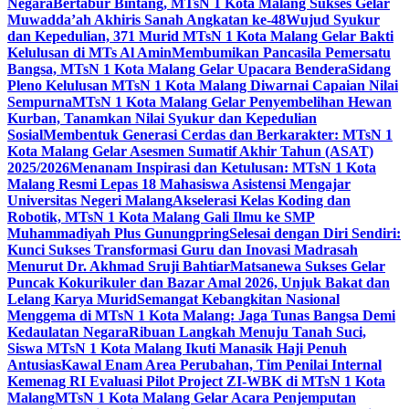
Negara
Bertabur Bintang, MTsN 1 Kota Malang Sukses Gelar
Muwadda’ah Akhiris Sanah Angkatan ke-48
Wujud Syukur
dan Kepedulian, 371 Murid MTsN 1 Kota Malang Gelar Bakti
Kelulusan di MTs Al Amin
Membumikan Pancasila Pemersatu
Bangsa, MTsN 1 Kota Malang Gelar Upacara Bendera
Sidang
Pleno Kelulusan MTsN 1 Kota Malang Diwarnai Capaian Nilai
Sempurna
MTsN 1 Kota Malang Gelar Penyembelihan Hewan
Kurban, Tanamkan Nilai Syukur dan Kepedulian
Sosial
Membentuk Generasi Cerdas dan Berkarakter: MTsN 1
Kota Malang Gelar Asesmen Sumatif Akhir Tahun (ASAT)
2025/2026
Menanam Inspirasi dan Ketulusan: MTsN 1 Kota
Malang Resmi Lepas 18 Mahasiswa Asistensi Mengajar
Universitas Negeri Malang
Akselerasi Kelas Koding dan
Robotik, MTsN 1 Kota Malang Gali Ilmu ke SMP
Muhammadiyah Plus Gunungpring
Selesai dengan Diri Sendiri:
Kunci Sukses Transformasi Guru dan Inovasi Madrasah
Menurut Dr. Akhmad Sruji Bahtiar
Matsanewa Sukses Gelar
Puncak Kokurikuler dan Bazar Amal 2026, Unjuk Bakat dan
Lelang Karya Murid
Semangat Kebangkitan Nasional
Menggema di MTsN 1 Kota Malang: Jaga Tunas Bangsa Demi
Kedaulatan Negara
Ribuan Langkah Menuju Tanah Suci,
Siswa MTsN 1 Kota Malang Ikuti Manasik Haji Penuh
Antusias
Kawal Enam Area Perubahan, Tim Penilai Internal
Kemenag RI Evaluasi Pilot Project ZI-WBK di MTsN 1 Kota
Malang
MTsN 1 Kota Malang Gelar Acara Penjemputan