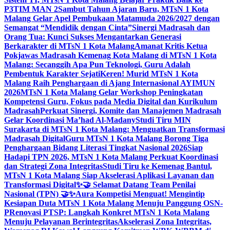
P3TIM MAN 2
Sambut Tahun Ajaran Baru, MTsN 1 Kota
Malang Gelar Apel Pembukaan Matamuda 2026/2027 dengan
Semangat “Mendidik dengan Cinta”
Sinergi Madrasah dan
Orang Tua: Kunci Sukses Mengantarkan Generasi
Berkarakter di MTsN 1 Kota Malang
Amanat Kritis Ketua
Pokjawas Madrasah Kemenag Kota Malang di MTsN 1 Kota
Malang: Secanggih Apa Pun Teknologi, Guru Adalah
Pembentuk Karakter Sejati
Keren! Murid MTsN 1 Kota
Malang Raih Penghargaan di Ajang Internasional AYIMUN
2026
MTsN 1 Kota Malang Gelar Workshop Peningkatan
Kompetensi Guru, Fokus pada Media Digital dan Kurikulum
Madrasah
Perkuat Sinergi, Komite dan Manajemen Madrasah
Gelar Koordinasi Ma’had Al-Madany
Studi Tiru MIN
Surakarta di MTsN 1 Kota Malang: Menguatkan Transformasi
Madrasah Digital
Guru MTsN 1 Kota Malang Borong Tiga
Penghargaan Bidang Literasi Tingkat Nasional 2026
Siap
Hadapi TPN 2026, MTsN 1 Kota Malang Perkuat Koordinasi
dan Strategi Zona Integritas
Studi Tiru ke Kemenag Bantul,
MTsN 1 Kota Malang Siap Akselerasi Aplikasi Layanan dan
Transformasi Digital
✨🤝 Selamat Datang Team Penilai
Nasional (TPN) 🤝✨
Aura Kompetisi Menguat! Mengintip
Kesiapan Duta MTsN 1 Kota Malang Menuju Panggung OSN-
P
Renovasi PTSP: Langkah Konkret MTsN 1 Kota Malang
Menuju Pelayanan Berintegritas
Akselerasi Zona Integritas,