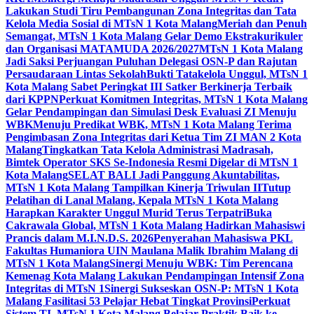
Lakukan Studi Tiru Pembangunan Zona Integritas dan Tata
Kelola Media Sosial di MTsN 1 Kota Malang
Meriah dan Penuh
Semangat, MTsN 1 Kota Malang Gelar Demo Ekstrakurikuler
dan Organisasi MATAMUDA 2026/2027
MTsN 1 Kota Malang
Jadi Saksi Perjuangan Puluhan Delegasi OSN-P dan Rajutan
Persaudaraan Lintas Sekolah
Bukti Tatakelola Unggul, MTsN 1
Kota Malang Sabet Peringkat III Satker Berkinerja Terbaik
dari KPPN
Perkuat Komitmen Integritas, MTsN 1 Kota Malang
Gelar Pendampingan dan Simulasi Desk Evaluasi ZI Menuju
WBK
Menuju Predikat WBK, MTsN 1 Kota Malang Terima
Pengimbasan Zona Integritas dari Ketua Tim ZI MAN 2 Kota
Malang
Tingkatkan Tata Kelola Administrasi Madrasah,
Bimtek Operator SKS Se-Indonesia Resmi Digelar di MTsN 1
Kota Malang
SELAT BALI Jadi Panggung Akuntabilitas,
MTsN 1 Kota Malang Tampilkan Kinerja Triwulan II
Tutup
Pelatihan di Lanal Malang, Kepala MTsN 1 Kota Malang
Harapkan Karakter Unggul Murid Terus Terpatri
Buka
Cakrawala Global, MTsN 1 Kota Malang Hadirkan Mahasiswi
Prancis dalam M.I.N.D.S. 2026
Penyerahan Mahasiswa PKL
Fakultas Humaniora UIN Maulana Malik Ibrahim Malang di
MTsN 1 Kota Malang
Sinergi Menuju WBK: Tim Perencana
Kemenag Kota Malang Lakukan Pendampingan Intensif Zona
Integritas di MTsN 1
Sinergi Sukseskan OSN-P: MTsN 1 Kota
Malang Fasilitasi 53 Pelajar Hebat Tingkat Provinsi
Perkuat
Sistem TI, MTsN 1 Kota Malang Belajar Praktik Baik ke