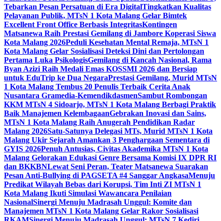
Tebarkan Pesan Persatuan di Era Digital
Tingkatkan Kualitas
Pelayanan Publik, MTsN 1 Kota Malang Gelar Bimtek
Excellent Front Office Berbasis Integritas
Kontingen
Matsanewa Raih Prestasi Gemilang di Jambore Koperasi Siswa
Kota Malang 2026
Peduli Kesehatan Mental Remaja, MTsN 1
Kota Malang Gelar Sosialisasi Deteksi Dini dan Pertolongan
Pertama Luka Psikologis
Gemilang di Kancah Nasional, Rama
Byan Azizi Raih Medali Emas KOSSMI 2026 dan Bersiap
untuk EduTrip ke Dua Negara
Prestasi Gemilang, Murid MTsN
1 Kota Malang Tembus 20 Penulis Terbaik Cerita Anak
Nusantara Gramedia-Kemendikdasmen
Sambut Rombongan
KKM MTsN 4 Sidoarjo, MTsN 1 Kota Malang Berbagi Praktik
Baik Manajemen Kelembagaan
Gebrakan Inovasi dan Sains,
MTsN 1 Kota Malang Raih Anugerah Pendidikan Radar
Malang 2026
Satu-Satunya Delegasi MTs, Murid MTsN 1 Kota
Malang Ukir Sejarah Amankan 3 Penghargaan Sementara di
GYIS 2026
Penuh Antusias, Civitas Akademika MTsN 1 Kota
Malang Gelorakan Edukasi Genre Bersama Komisi IX DPR RI
dan BKKBN
Lewat Seni Peran, Teater Matsanewa Suarakan
Pesan Anti-Bullying di PAGSETA #4 Sanggar Angkasa
Menuju
Predikat Wilayah Bebas dari Korupsi, Tim Inti ZI MTsN 1
Kota Malang Ikuti Simulasi Wawancara Penilaian
Nasional
Sinergi Menuju Madrasah Unggul: Komite dan
Manajemen MTsN 1 Kota Malang Gelar Rakor Sosialisasi
RKAM
Sinergi Menuju Madrasah Unggul: MTsN 7 Kediri