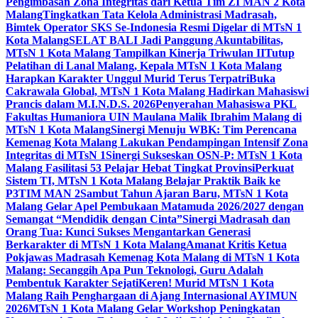
Pengimbasan Zona Integritas dari Ketua Tim ZI MAN 2 Kota
Malang
Tingkatkan Tata Kelola Administrasi Madrasah,
Bimtek Operator SKS Se-Indonesia Resmi Digelar di MTsN 1
Kota Malang
SELAT BALI Jadi Panggung Akuntabilitas,
MTsN 1 Kota Malang Tampilkan Kinerja Triwulan II
Tutup
Pelatihan di Lanal Malang, Kepala MTsN 1 Kota Malang
Harapkan Karakter Unggul Murid Terus Terpatri
Buka
Cakrawala Global, MTsN 1 Kota Malang Hadirkan Mahasiswi
Prancis dalam M.I.N.D.S. 2026
Penyerahan Mahasiswa PKL
Fakultas Humaniora UIN Maulana Malik Ibrahim Malang di
MTsN 1 Kota Malang
Sinergi Menuju WBK: Tim Perencana
Kemenag Kota Malang Lakukan Pendampingan Intensif Zona
Integritas di MTsN 1
Sinergi Sukseskan OSN-P: MTsN 1 Kota
Malang Fasilitasi 53 Pelajar Hebat Tingkat Provinsi
Perkuat
Sistem TI, MTsN 1 Kota Malang Belajar Praktik Baik ke
P3TIM MAN 2
Sambut Tahun Ajaran Baru, MTsN 1 Kota
Malang Gelar Apel Pembukaan Matamuda 2026/2027 dengan
Semangat “Mendidik dengan Cinta”
Sinergi Madrasah dan
Orang Tua: Kunci Sukses Mengantarkan Generasi
Berkarakter di MTsN 1 Kota Malang
Amanat Kritis Ketua
Pokjawas Madrasah Kemenag Kota Malang di MTsN 1 Kota
Malang: Secanggih Apa Pun Teknologi, Guru Adalah
Pembentuk Karakter Sejati
Keren! Murid MTsN 1 Kota
Malang Raih Penghargaan di Ajang Internasional AYIMUN
2026
MTsN 1 Kota Malang Gelar Workshop Peningkatan