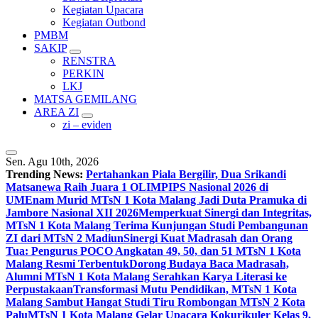
Kegiatan Upacara
Kegiatan Outbond
PMBM
SAKIP
RENSTRA
PERKIN
LKJ
MATSA GEMILANG
AREA ZI
zi – eviden
Sen. Agu 10th, 2026
Trending News:
Pertahankan Piala Bergilir, Dua Srikandi
Matsanewa Raih Juara 1 OLIMPIPS Nasional 2026 di
UM
Enam Murid MTsN 1 Kota Malang Jadi Duta Pramuka di
Jambore Nasional XII 2026
Memperkuat Sinergi dan Integritas,
MTsN 1 Kota Malang Terima Kunjungan Studi Pembangunan
ZI dari MTsN 2 Madiun
Sinergi Kuat Madrasah dan Orang
Tua: Pengurus POCO Angkatan 49, 50, dan 51 MTsN 1 Kota
Malang Resmi Terbentuk
Dorong Budaya Baca Madrasah,
Alumni MTsN 1 Kota Malang Serahkan Karya Literasi ke
Perpustakaan
Transformasi Mutu Pendidikan, MTsN 1 Kota
Malang Sambut Hangat Studi Tiru Rombongan MTsN 2 Kota
Palu
MTsN 1 Kota Malang Gelar Upacara Kokurikuler Kelas 9,