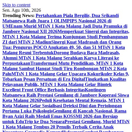
Skip to content
Sen. Agu 10th, 2026
Trending News:
Pertahankan Piala Bergilir, Dua Srikandi
Matsanewa Raih Juara 1 OLIMPIPS Nasional 2026 di
UM
Enam Murid MTsN 1 Kota Malang Jadi Duta Pramuka di
Jambore Nasional XII 2026
Memperkuat Sinergi dan Integritas,
MTsN 1 Kota Malang Terima Kunjungan Studi Pembangunan
ZI dari MTsN 2 Madiun
Sinergi Kuat Madrasah dan Orang
Tua: Pengurus POCO Angkatan 49, 50, dan 51 MTsN 1 Kota
Malang Resmi Terbentuk
Dorong Budaya Baca Madrasah,
Alumni MTsN 1 Kota Malang Serahkan Karya Literasi ke
Perpustakaan
Transformasi Mutu Pendidikan, MTsN 1 Kota
Malang Sambut Hangat Studi Tiru Rombongan MTsN 2 Kota
Palu
MTsN 1 Kota Malang Gelar Upacara Kokurikuler Kelas 9,
Tebarkan Pesan Persatuan di Era Digital
Tingkatkan Kualitas
Pelayanan Publik, MTsN 1 Kota Malang Gelar Bimtek
Excellent Front Office Berbasis Integritas
Kontingen
Matsanewa Raih Prestasi Gemilang di Jambore Koperasi Siswa
Kota Malang 2026
Peduli Kesehatan Mental Remaja, MTsN 1
Kota Malang Gelar Sosialisasi Deteksi Dini dan Pertolongan
Pertama Luka Psikologis
Gemilang di Kancah Nasional, Rama
Byan Azizi Raih Medali Emas KOSSMI 2026 dan Bersiap
untuk EduTrip ke Dua Negara
Prestasi Gemilang, Murid MTsN
1 Kota Malang Tembus 20 Penulis Terbaik Cerita Anak