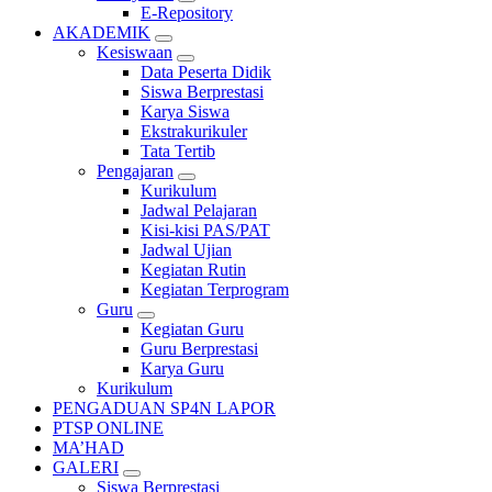
E-Repository
AKADEMIK
Kesiswaan
Data Peserta Didik
Siswa Berprestasi
Karya Siswa
Ekstrakurikuler
Tata Tertib
Pengajaran
Kurikulum
Jadwal Pelajaran
Kisi-kisi PAS/PAT
Jadwal Ujian
Kegiatan Rutin
Kegiatan Terprogram
Guru
Kegiatan Guru
Guru Berprestasi
Karya Guru
Kurikulum
PENGADUAN SP4N LAPOR
PTSP ONLINE
MA’HAD
GALERI
Siswa Berprestasi