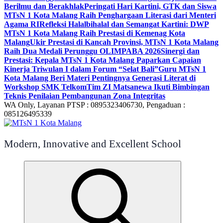
Berilmu dan Berakhlak
Peringati Hari Kartini, GTK dan Siswa
MTsN 1 Kota Malang Raih Penghargaan Literasi dari Menteri
Agama RI
Refleksi Halalbihalal dan Semangat Kartini: DWP
MTsN 1 Kota Malang Raih Prestasi di Kemenag Kota
Malang
Ukir Prestasi di Kancah Provinsi, MTsN 1 Kota Malang
Raih Dua Medali Perunggu OLIMPABA 2026
Sinergi dan
Prestasi: Kepala MTsN 1 Kota Malang Paparkan Capaian
Kinerja Triwulan I dalam Forum “Selat Bali”
Guru MTsN 1
Kota Malang Beri Materi Pentingnya Generasi Literat di
Workshop SMK Telkom
Tim ZI Matsanewa Ikuti Bimbingan
Teknis Penilaian Pembangunan Zona Integritas
WA Only, Layanan PTSP : 0895323406730, Pengaduan :
085126495339
Modern, Innovative and Excellent School