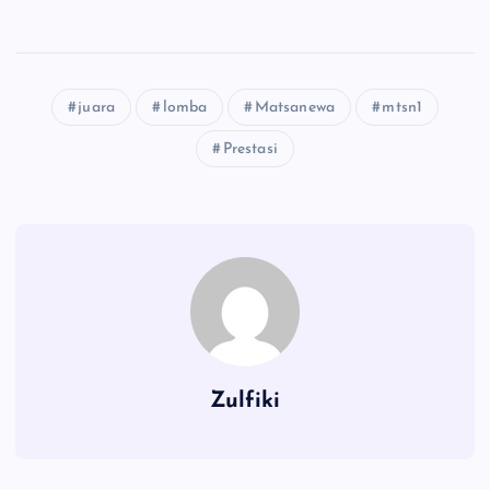
juara
lomba
Matsanewa
mtsn1
Prestasi
Zulfiki