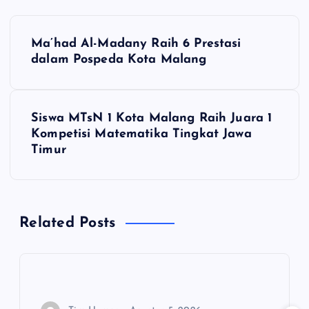
N
Ma’had Al-Madany Raih 6 Prestasi
a
dalam Pospeda Kota Malang
v
Siswa MTsN 1 Kota Malang Raih Juara 1
i
Kompetisi Matematika Tingkat Jawa
Timur
g
a
Related Posts
s
i
p