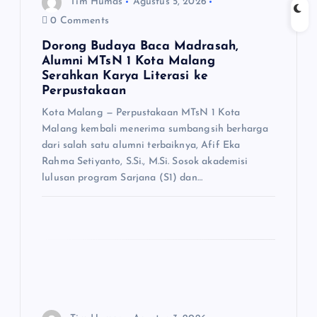
Tim Humas
Agustus 5, 2026
o
0 Comments
Dorong Budaya Baca Madrasah,
s
Alumni MTsN 1 Kota Malang
Serahkan Karya Literasi ke
Perpustakaan
Kota Malang — Perpustakaan MTsN 1 Kota
Malang kembali menerima sumbangsih berharga
dari salah satu alumni terbaiknya, Afif Eka
Rahma Setiyanto, S.Si., M.Si. Sosok akademisi
lulusan program Sarjana (S1) dan…