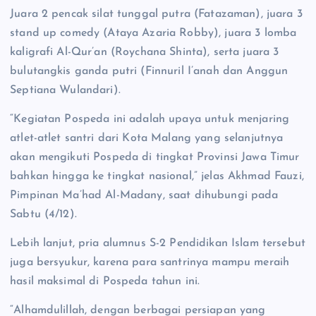
Juara 2 pencak silat tunggal putra (Fatazaman), juara 3
stand up comedy (Ataya Azaria Robby), juara 3 lomba
kaligrafi Al-Qur’an (Roychana Shinta), serta juara 3
bulutangkis ganda putri (Finnuril I’anah dan Anggun
Septiana Wulandari).
“Kegiatan Pospeda ini adalah upaya untuk menjaring
atlet-atlet santri dari Kota Malang yang selanjutnya
akan mengikuti Pospeda di tingkat Provinsi Jawa Timur
bahkan hingga ke tingkat nasional,” jelas Akhmad Fauzi,
Pimpinan Ma’had Al-Madany, saat dihubungi pada
Sabtu (4/12).
Lebih lanjut, pria alumnus S-2 Pendidikan Islam tersebut
juga bersyukur, karena para santrinya mampu meraih
hasil maksimal di Pospeda tahun ini.
“Alhamdulillah, dengan berbagai persiapan yang