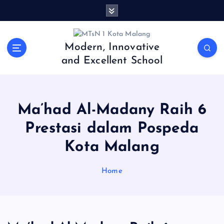
S
k
i
p
Modern, Innovative
t
and Excellent School
o
c
o
n
Ma’had Al-Madany Raih 6
t
e
Prestasi dalam Pospeda
n
Kota Malang
t
Home