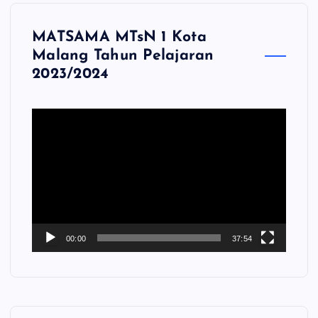
MATSAMA MTsN 1 Kota
Malang Tahun Pelajaran
2023/2024
P
e
m
u
t
a
r
V
00:00
37:54
i
d
e
o