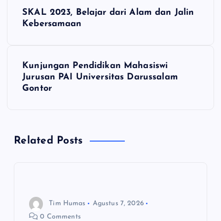
N
SKAL 2023, Belajar dari Alam dan Jalin
a
Kebersamaan
v
Kunjungan Pendidikan Mahasiswi
i
Jurusan PAI Universitas Darussalam
Gontor
g
a
Related Posts
s
i
p
Tim Humas
Agustus 7, 2026
0 Comments