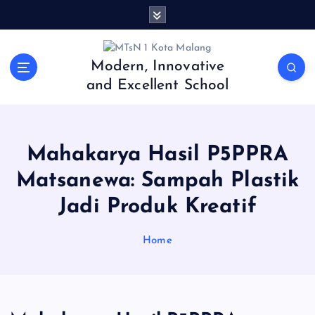
S
k
i
p
Modern, Innovative
t
and Excellent School
o
c
o
n
Mahakarya Hasil P5PPRA
t
e
Matsanewa: Sampah Plastik
n
Jadi Produk Kreatif
t
Home