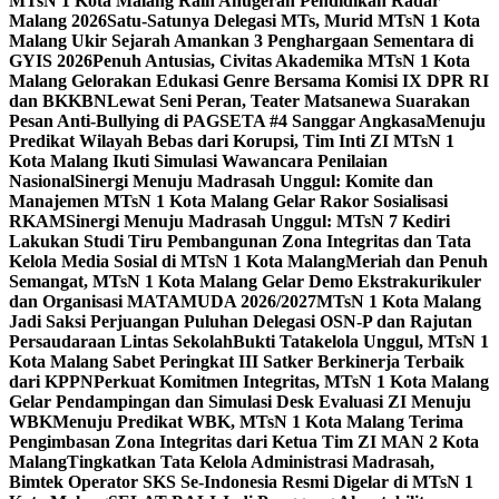
MTsN 1 Kota Malang Raih Anugerah Pendidikan Radar
Malang 2026
Satu-Satunya Delegasi MTs, Murid MTsN 1 Kota
Malang Ukir Sejarah Amankan 3 Penghargaan Sementara di
GYIS 2026
Penuh Antusias, Civitas Akademika MTsN 1 Kota
Malang Gelorakan Edukasi Genre Bersama Komisi IX DPR RI
dan BKKBN
Lewat Seni Peran, Teater Matsanewa Suarakan
Pesan Anti-Bullying di PAGSETA #4 Sanggar Angkasa
Menuju
Predikat Wilayah Bebas dari Korupsi, Tim Inti ZI MTsN 1
Kota Malang Ikuti Simulasi Wawancara Penilaian
Nasional
Sinergi Menuju Madrasah Unggul: Komite dan
Manajemen MTsN 1 Kota Malang Gelar Rakor Sosialisasi
RKAM
Sinergi Menuju Madrasah Unggul: MTsN 7 Kediri
Lakukan Studi Tiru Pembangunan Zona Integritas dan Tata
Kelola Media Sosial di MTsN 1 Kota Malang
Meriah dan Penuh
Semangat, MTsN 1 Kota Malang Gelar Demo Ekstrakurikuler
dan Organisasi MATAMUDA 2026/2027
MTsN 1 Kota Malang
Jadi Saksi Perjuangan Puluhan Delegasi OSN-P dan Rajutan
Persaudaraan Lintas Sekolah
Bukti Tatakelola Unggul, MTsN 1
Kota Malang Sabet Peringkat III Satker Berkinerja Terbaik
dari KPPN
Perkuat Komitmen Integritas, MTsN 1 Kota Malang
Gelar Pendampingan dan Simulasi Desk Evaluasi ZI Menuju
WBK
Menuju Predikat WBK, MTsN 1 Kota Malang Terima
Pengimbasan Zona Integritas dari Ketua Tim ZI MAN 2 Kota
Malang
Tingkatkan Tata Kelola Administrasi Madrasah,
Bimtek Operator SKS Se-Indonesia Resmi Digelar di MTsN 1