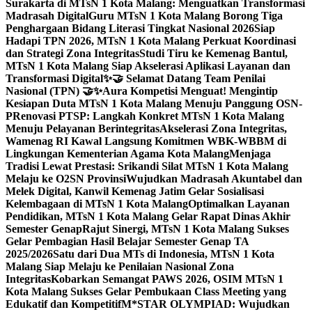
Surakarta di MTsN 1 Kota Malang: Menguatkan Transformasi
Madrasah Digital
Guru MTsN 1 Kota Malang Borong Tiga
Penghargaan Bidang Literasi Tingkat Nasional 2026
Siap
Hadapi TPN 2026, MTsN 1 Kota Malang Perkuat Koordinasi
dan Strategi Zona Integritas
Studi Tiru ke Kemenag Bantul,
MTsN 1 Kota Malang Siap Akselerasi Aplikasi Layanan dan
Transformasi Digital
✨🤝 Selamat Datang Team Penilai
Nasional (TPN) 🤝✨
Aura Kompetisi Menguat! Mengintip
Kesiapan Duta MTsN 1 Kota Malang Menuju Panggung OSN-
P
Renovasi PTSP: Langkah Konkret MTsN 1 Kota Malang
Menuju Pelayanan Berintegritas
Akselerasi Zona Integritas,
Wamenag RI Kawal Langsung Komitmen WBK-WBBM di
Lingkungan Kementerian Agama Kota Malang
Menjaga
Tradisi Lewat Prestasi: Srikandi Silat MTsN 1 Kota Malang
Melaju ke O2SN Provinsi
Wujudkan Madrasah Akuntabel dan
Melek Digital, Kanwil Kemenag Jatim Gelar Sosialisasi
Kelembagaan di MTsN 1 Kota Malang
Optimalkan Layanan
Pendidikan, MTsN 1 Kota Malang Gelar Rapat Dinas Akhir
Semester Genap
Rajut Sinergi, MTsN 1 Kota Malang Sukses
Gelar Pembagian Hasil Belajar Semester Genap TA
2025/2026
Satu dari Dua MTs di Indonesia, MTsN 1 Kota
Malang Siap Melaju ke Penilaian Nasional Zona
Integritas
Kobarkan Semangat PAWS 2026, OSIM MTsN 1
Kota Malang Sukses Gelar Pembukaan Class Meeting yang
Edukatif dan Kompetitif
M*STAR OLYMPIAD: Wujudkan