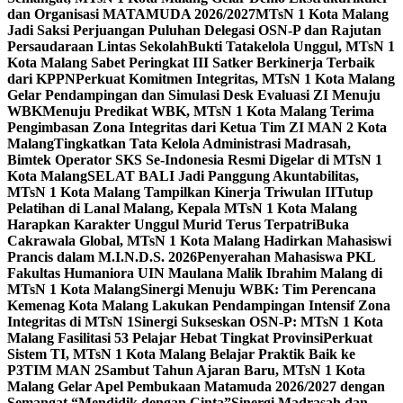
dan Organisasi MATAMUDA 2026/2027
MTsN 1 Kota Malang
Jadi Saksi Perjuangan Puluhan Delegasi OSN-P dan Rajutan
Persaudaraan Lintas Sekolah
Bukti Tatakelola Unggul, MTsN 1
Kota Malang Sabet Peringkat III Satker Berkinerja Terbaik
dari KPPN
Perkuat Komitmen Integritas, MTsN 1 Kota Malang
Gelar Pendampingan dan Simulasi Desk Evaluasi ZI Menuju
WBK
Menuju Predikat WBK, MTsN 1 Kota Malang Terima
Pengimbasan Zona Integritas dari Ketua Tim ZI MAN 2 Kota
Malang
Tingkatkan Tata Kelola Administrasi Madrasah,
Bimtek Operator SKS Se-Indonesia Resmi Digelar di MTsN 1
Kota Malang
SELAT BALI Jadi Panggung Akuntabilitas,
MTsN 1 Kota Malang Tampilkan Kinerja Triwulan II
Tutup
Pelatihan di Lanal Malang, Kepala MTsN 1 Kota Malang
Harapkan Karakter Unggul Murid Terus Terpatri
Buka
Cakrawala Global, MTsN 1 Kota Malang Hadirkan Mahasiswi
Prancis dalam M.I.N.D.S. 2026
Penyerahan Mahasiswa PKL
Fakultas Humaniora UIN Maulana Malik Ibrahim Malang di
MTsN 1 Kota Malang
Sinergi Menuju WBK: Tim Perencana
Kemenag Kota Malang Lakukan Pendampingan Intensif Zona
Integritas di MTsN 1
Sinergi Sukseskan OSN-P: MTsN 1 Kota
Malang Fasilitasi 53 Pelajar Hebat Tingkat Provinsi
Perkuat
Sistem TI, MTsN 1 Kota Malang Belajar Praktik Baik ke
P3TIM MAN 2
Sambut Tahun Ajaran Baru, MTsN 1 Kota
Malang Gelar Apel Pembukaan Matamuda 2026/2027 dengan
Semangat “Mendidik dengan Cinta”
Sinergi Madrasah dan