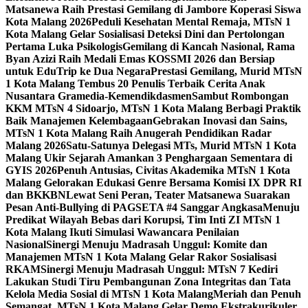
Matsanewa Raih Prestasi Gemilang di Jambore Koperasi Siswa
Kota Malang 2026
Peduli Kesehatan Mental Remaja, MTsN 1
Kota Malang Gelar Sosialisasi Deteksi Dini dan Pertolongan
Pertama Luka Psikologis
Gemilang di Kancah Nasional, Rama
Byan Azizi Raih Medali Emas KOSSMI 2026 dan Bersiap
untuk EduTrip ke Dua Negara
Prestasi Gemilang, Murid MTsN
1 Kota Malang Tembus 20 Penulis Terbaik Cerita Anak
Nusantara Gramedia-Kemendikdasmen
Sambut Rombongan
KKM MTsN 4 Sidoarjo, MTsN 1 Kota Malang Berbagi Praktik
Baik Manajemen Kelembagaan
Gebrakan Inovasi dan Sains,
MTsN 1 Kota Malang Raih Anugerah Pendidikan Radar
Malang 2026
Satu-Satunya Delegasi MTs, Murid MTsN 1 Kota
Malang Ukir Sejarah Amankan 3 Penghargaan Sementara di
GYIS 2026
Penuh Antusias, Civitas Akademika MTsN 1 Kota
Malang Gelorakan Edukasi Genre Bersama Komisi IX DPR RI
dan BKKBN
Lewat Seni Peran, Teater Matsanewa Suarakan
Pesan Anti-Bullying di PAGSETA #4 Sanggar Angkasa
Menuju
Predikat Wilayah Bebas dari Korupsi, Tim Inti ZI MTsN 1
Kota Malang Ikuti Simulasi Wawancara Penilaian
Nasional
Sinergi Menuju Madrasah Unggul: Komite dan
Manajemen MTsN 1 Kota Malang Gelar Rakor Sosialisasi
RKAM
Sinergi Menuju Madrasah Unggul: MTsN 7 Kediri
Lakukan Studi Tiru Pembangunan Zona Integritas dan Tata
Kelola Media Sosial di MTsN 1 Kota Malang
Meriah dan Penuh
Semangat, MTsN 1 Kota Malang Gelar Demo Ekstrakurikuler