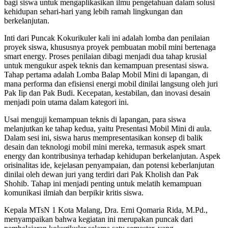
bagi siswa untuk mengaplikasikan ilmu pengetahuan dalam solusi
kehidupan sehari-hari yang lebih ramah lingkungan dan
berkelanjutan.
Inti dari Puncak Kokurikuler kali ini adalah lomba dan penilaian
proyek siswa, khususnya proyek pembuatan mobil mini bertenaga
smart energy. Proses penilaian dibagi menjadi dua tahap krusial
untuk mengukur aspek teknis dan kemampuan presentasi siswa.
Tahap pertama adalah Lomba Balap Mobil Mini di lapangan, di
mana performa dan efisiensi energi mobil dinilai langsung oleh juri
Pak Iip dan Pak Budi. Kecepatan, kestabilan, dan inovasi desain
menjadi poin utama dalam kategori ini.
Usai menguji kemampuan teknis di lapangan, para siswa
melanjutkan ke tahap kedua, yaitu Presentasi Mobil Mini di aula.
Dalam sesi ini, siswa harus mempresentasikan konsep di balik
desain dan teknologi mobil mini mereka, termasuk aspek smart
energy dan kontribusinya terhadap kehidupan berkelanjutan. Aspek
orisinalitas ide, kejelasan penyampaian, dan potensi keberlanjutan
dinilai oleh dewan juri yang terdiri dari Pak Kholish dan Pak
Shohib. Tahap ini menjadi penting untuk melatih kemampuan
komunikasi ilmiah dan berpikir kritis siswa.
Kepala MTsN 1 Kota Malang, Dra. Erni Qomaria Rida, M.Pd.,
menyampaikan bahwa kegiatan ini merupakan puncak dari