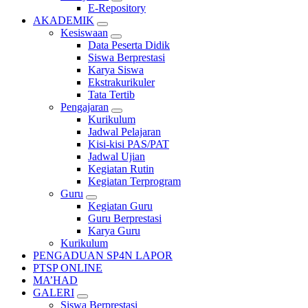
E-Repository
AKADEMIK
Kesiswaan
Data Peserta Didik
Siswa Berprestasi
Karya Siswa
Ekstrakurikuler
Tata Tertib
Pengajaran
Kurikulum
Jadwal Pelajaran
Kisi-kisi PAS/PAT
Jadwal Ujian
Kegiatan Rutin
Kegiatan Terprogram
Guru
Kegiatan Guru
Guru Berprestasi
Karya Guru
Kurikulum
PENGADUAN SP4N LAPOR
PTSP ONLINE
MA’HAD
GALERI
Siswa Berprestasi