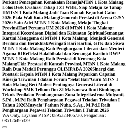
Perkuat Pencegahan Kenakalan Remaja
MTsN 1 Kota Malang
Lolos Desk Evaluasi Tahap I ZI-WBK, Siap Melaju ke Tahap
II
MTsN 1 Kota Malang Jadi Tuan Rumah Kejurkot Catur
2026 Piala Wali Kota Malang
Gemuruh Prestasi di Arena O2SN
2026: Satu Atlet MTsN 1 Kota Malang Melaju Tingkat
Provinsi
Hari Pertama UM 2026 di MTsN 1 Kota Malang:
Integrasi Kecerdasan Digital dan Kekuatan Spiritual
Semangat
Kartini Menggema di MTsN 1 Kota Malang: Menjadi Generasi
Berilmu dan Berakhlak
Peringati Hari Kartini, GTK dan Siswa
MTsN 1 Kota Malang Raih Penghargaan Literasi dari Menteri
Agama RI
Refleksi Halalbihalal dan Semangat Kartini: DWP
MTsN 1 Kota Malang Raih Prestasi di Kemenag Kota
Malang
Ukir Prestasi di Kancah Provinsi, MTsN 1 Kota Malang
Raih Dua Medali Perunggu OLIMPABA 2026
Sinergi dan
Prestasi: Kepala MTsN 1 Kota Malang Paparkan Capaian
Kinerja Triwulan I dalam Forum “Selat Bali”
Guru MTsN 1
Kota Malang Beri Materi Pentingnya Generasi Literat di
Workshop SMK Telkom
Tim ZI Matsanewa Ikuti Bimbingan
Teknis Penilaian Pembangunan Zona Integritas
Irma Mulyanti,
S.Pd., M.Pd Raih Penghargaan Pegawai Teladan Triwulan I
Tahun 2026
Musyafa’ Fathun Nuha, S.Ag., M.Pd.I Raih
Penghargaan Pegawai Teladan Triwulan I Tahun 2026
WA Only, Layanan PTSP : 0895323406730, Pengaduan :
085126495339