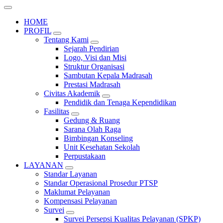
HOME
PROFIL
Tentang Kami
Sejarah Pendirian
Logo, Visi dan Misi
Struktur Organisasi
Sambutan Kepala Madrasah
Prestasi Madrasah
Civitas Akademik
Pendidik dan Tenaga Kependidikan
Fasilitas
Gedung & Ruang
Sarana Olah Raga
Bimbingan Konseling
Unit Kesehatan Sekolah
Perpustakaan
LAYANAN
Standar Layanan
Standar Operasional Prosedur PTSP
Maklumat Pelayanan
Kompensasi Pelayanan
Survei
Survei Persepsi Kualitas Pelayanan (SPKP)