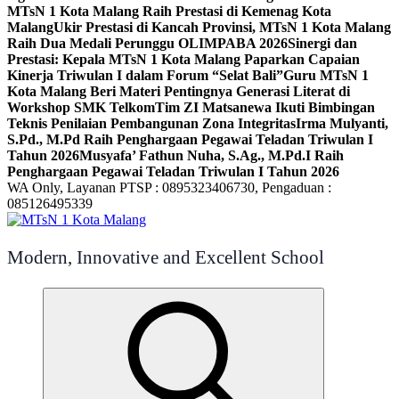
MTsN 1 Kota Malang Raih Prestasi di Kemenag Kota
Malang
Ukir Prestasi di Kancah Provinsi, MTsN 1 Kota Malang
Raih Dua Medali Perunggu OLIMPABA 2026
Sinergi dan
Prestasi: Kepala MTsN 1 Kota Malang Paparkan Capaian
Kinerja Triwulan I dalam Forum “Selat Bali”
Guru MTsN 1
Kota Malang Beri Materi Pentingnya Generasi Literat di
Workshop SMK Telkom
Tim ZI Matsanewa Ikuti Bimbingan
Teknis Penilaian Pembangunan Zona Integritas
Irma Mulyanti,
S.Pd., M.Pd Raih Penghargaan Pegawai Teladan Triwulan I
Tahun 2026
Musyafa’ Fathun Nuha, S.Ag., M.Pd.I Raih
Penghargaan Pegawai Teladan Triwulan I Tahun 2026
WA Only, Layanan PTSP : 0895323406730, Pengaduan :
085126495339
Modern, Innovative and Excellent School