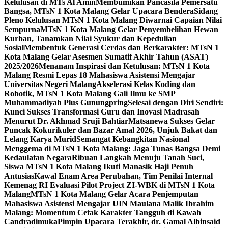
Kelulusan di MTs Al Amin
Membumikan Pancasila Pemersatu
Bangsa, MTsN 1 Kota Malang Gelar Upacara Bendera
Sidang
Pleno Kelulusan MTsN 1 Kota Malang Diwarnai Capaian Nilai
Sempurna
MTsN 1 Kota Malang Gelar Penyembelihan Hewan
Kurban, Tanamkan Nilai Syukur dan Kepedulian
Sosial
Membentuk Generasi Cerdas dan Berkarakter: MTsN 1
Kota Malang Gelar Asesmen Sumatif Akhir Tahun (ASAT)
2025/2026
Menanam Inspirasi dan Ketulusan: MTsN 1 Kota
Malang Resmi Lepas 18 Mahasiswa Asistensi Mengajar
Universitas Negeri Malang
Akselerasi Kelas Koding dan
Robotik, MTsN 1 Kota Malang Gali Ilmu ke SMP
Muhammadiyah Plus Gunungpring
Selesai dengan Diri Sendiri:
Kunci Sukses Transformasi Guru dan Inovasi Madrasah
Menurut Dr. Akhmad Sruji Bahtiar
Matsanewa Sukses Gelar
Puncak Kokurikuler dan Bazar Amal 2026, Unjuk Bakat dan
Lelang Karya Murid
Semangat Kebangkitan Nasional
Menggema di MTsN 1 Kota Malang: Jaga Tunas Bangsa Demi
Kedaulatan Negara
Ribuan Langkah Menuju Tanah Suci,
Siswa MTsN 1 Kota Malang Ikuti Manasik Haji Penuh
Antusias
Kawal Enam Area Perubahan, Tim Penilai Internal
Kemenag RI Evaluasi Pilot Project ZI-WBK di MTsN 1 Kota
Malang
MTsN 1 Kota Malang Gelar Acara Penjemputan
Mahasiswa Asistensi Mengajar UIN Maulana Malik Ibrahim
Malang: Momentum Cetak Karakter Tangguh di Kawah
Candradimuka
Pimpin Upacara Terakhir, dr. Gamal Albinsaid