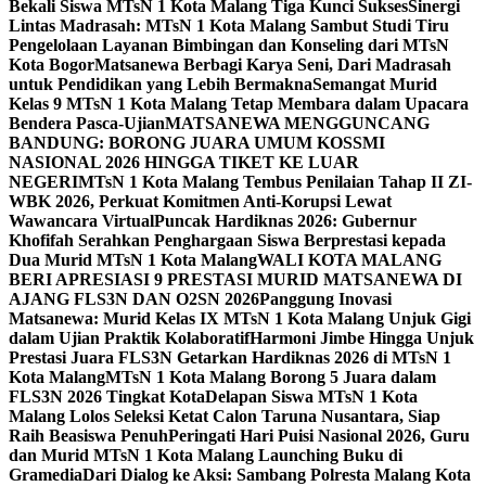
Bekali Siswa MTsN 1 Kota Malang Tiga Kunci Sukses
Sinergi
Lintas Madrasah: MTsN 1 Kota Malang Sambut Studi Tiru
Pengelolaan Layanan Bimbingan dan Konseling dari MTsN
Kota Bogor
Matsanewa Berbagi Karya Seni, Dari Madrasah
untuk Pendidikan yang Lebih Bermakna
Semangat Murid
Kelas 9 MTsN 1 Kota Malang Tetap Membara dalam Upacara
Bendera Pasca-Ujian
MATSANEWA MENGGUNCANG
BANDUNG: BORONG JUARA UMUM KOSSMI
NASIONAL 2026 HINGGA TIKET KE LUAR
NEGERI
MTsN 1 Kota Malang Tembus Penilaian Tahap II ZI-
WBK 2026, Perkuat Komitmen Anti-Korupsi Lewat
Wawancara Virtual
Puncak Hardiknas 2026: Gubernur
Khofifah Serahkan Penghargaan Siswa Berprestasi kepada
Dua Murid MTsN 1 Kota Malang
WALI KOTA MALANG
BERI APRESIASI 9 PRESTASI MURID MATSANEWA DI
AJANG FLS3N DAN O2SN 2026
Panggung Inovasi
Matsanewa: Murid Kelas IX MTsN 1 Kota Malang Unjuk Gigi
dalam Ujian Praktik Kolaboratif
Harmoni Jimbe Hingga Unjuk
Prestasi Juara FLS3N Getarkan Hardiknas 2026 di MTsN 1
Kota Malang
MTsN 1 Kota Malang Borong 5 Juara dalam
FLS3N 2026 Tingkat Kota
Delapan Siswa MTsN 1 Kota
Malang Lolos Seleksi Ketat Calon Taruna Nusantara, Siap
Raih Beasiswa Penuh
Peringati Hari Puisi Nasional 2026, Guru
dan Murid MTsN 1 Kota Malang Launching Buku di
Gramedia
Dari Dialog ke Aksi: Sambang Polresta Malang Kota