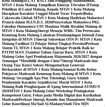
Kota Malang
SELAT BALI Jadi Panggung Akuntabilitas,
MTsN 1 Kota Malang Tampilkan Kinerja Triwulan II
Tutup
Pelatihan di Lanal Malang, Kepala MTsN 1 Kota Malang
Harapkan Karakter Unggul Murid Terus Terpatri
Buka
Cakrawala Global, MTsN 1 Kota Malang Hadirkan Mahasiswi
Prancis dalam M.I.N.D.S. 2026
Penyerahan Mahasiswa PKL
Fakultas Humaniora UIN Maulana Malik Ibrahim Malang di
MTsN 1 Kota Malang
Sinergi Menuju WBK: Tim Perencana
Kemenag Kota Malang Lakukan Pendampingan Intensif Zona
Integritas di MTsN 1
Sinergi Sukseskan OSN-P: MTsN 1 Kota
Malang Fasilitasi 53 Pelajar Hebat Tingkat Provinsi
Perkuat
Sistem TI, MTsN 1 Kota Malang Belajar Praktik Baik ke
P3TIM MAN 2
Sambut Tahun Ajaran Baru, MTsN 1 Kota
Malang Gelar Apel Pembukaan Matamuda 2026/2027 dengan
Semangat “Mendidik dengan Cinta”
Sinergi Madrasah dan
Orang Tua: Kunci Sukses Mengantarkan Generasi
Berkarakter di MTsN 1 Kota Malang
Amanat Kritis Ketua
Pokjawas Madrasah Kemenag Kota Malang di MTsN 1 Kota
Malang: Secanggih Apa Pun Teknologi, Guru Adalah
Pembentuk Karakter Sejati
Keren! Murid MTsN 1 Kota
Malang Raih Penghargaan di Ajang Internasional AYIMUN
2026
MTsN 1 Kota Malang Gelar Workshop Peningkatan
Kompetensi Guru, Fokus pada Media Digital dan Kurikulum
Madrasah
Perkuat Sinergi, Komite dan Manajemen Madrasah
Gelar Koordinasi Ma’had Al-Madany
Studi Tiru MIN