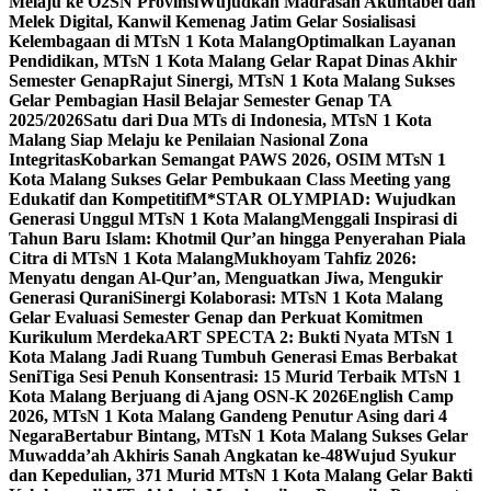
Melaju ke O2SN Provinsi
Wujudkan Madrasah Akuntabel dan
Melek Digital, Kanwil Kemenag Jatim Gelar Sosialisasi
Kelembagaan di MTsN 1 Kota Malang
Optimalkan Layanan
Pendidikan, MTsN 1 Kota Malang Gelar Rapat Dinas Akhir
Semester Genap
Rajut Sinergi, MTsN 1 Kota Malang Sukses
Gelar Pembagian Hasil Belajar Semester Genap TA
2025/2026
Satu dari Dua MTs di Indonesia, MTsN 1 Kota
Malang Siap Melaju ke Penilaian Nasional Zona
Integritas
Kobarkan Semangat PAWS 2026, OSIM MTsN 1
Kota Malang Sukses Gelar Pembukaan Class Meeting yang
Edukatif dan Kompetitif
M*STAR OLYMPIAD: Wujudkan
Generasi Unggul MTsN 1 Kota Malang
Menggali Inspirasi di
Tahun Baru Islam: Khotmil Qur’an hingga Penyerahan Piala
Citra di MTsN 1 Kota Malang
Mukhoyam Tahfiz 2026:
Menyatu dengan Al-Qur’an, Menguatkan Jiwa, Mengukir
Generasi Qurani
Sinergi Kolaborasi: MTsN 1 Kota Malang
Gelar Evaluasi Semester Genap dan Perkuat Komitmen
Kurikulum Merdeka
ART SPECTA 2: Bukti Nyata MTsN 1
Kota Malang Jadi Ruang Tumbuh Generasi Emas Berbakat
Seni
Tiga Sesi Penuh Konsentrasi: 15 Murid Terbaik MTsN 1
Kota Malang Berjuang di Ajang OSN-K 2026
English Camp
2026, MTsN 1 Kota Malang Gandeng Penutur Asing dari 4
Negara
Bertabur Bintang, MTsN 1 Kota Malang Sukses Gelar
Muwadda’ah Akhiris Sanah Angkatan ke-48
Wujud Syukur
dan Kepedulian, 371 Murid MTsN 1 Kota Malang Gelar Bakti