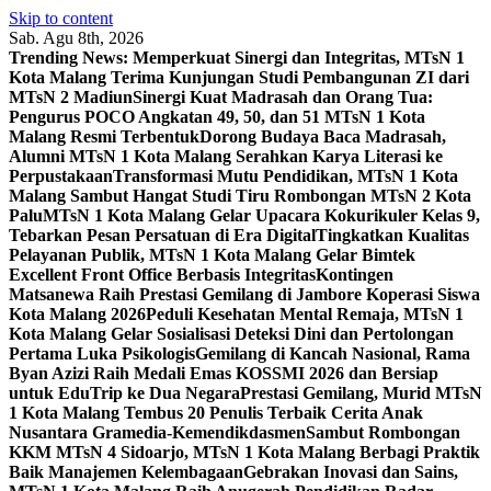
Skip to content
Sab. Agu 8th, 2026
Trending News:
Memperkuat Sinergi dan Integritas, MTsN 1
Kota Malang Terima Kunjungan Studi Pembangunan ZI dari
MTsN 2 Madiun
Sinergi Kuat Madrasah dan Orang Tua:
Pengurus POCO Angkatan 49, 50, dan 51 MTsN 1 Kota
Malang Resmi Terbentuk
Dorong Budaya Baca Madrasah,
Alumni MTsN 1 Kota Malang Serahkan Karya Literasi ke
Perpustakaan
Transformasi Mutu Pendidikan, MTsN 1 Kota
Malang Sambut Hangat Studi Tiru Rombongan MTsN 2 Kota
Palu
MTsN 1 Kota Malang Gelar Upacara Kokurikuler Kelas 9,
Tebarkan Pesan Persatuan di Era Digital
Tingkatkan Kualitas
Pelayanan Publik, MTsN 1 Kota Malang Gelar Bimtek
Excellent Front Office Berbasis Integritas
Kontingen
Matsanewa Raih Prestasi Gemilang di Jambore Koperasi Siswa
Kota Malang 2026
Peduli Kesehatan Mental Remaja, MTsN 1
Kota Malang Gelar Sosialisasi Deteksi Dini dan Pertolongan
Pertama Luka Psikologis
Gemilang di Kancah Nasional, Rama
Byan Azizi Raih Medali Emas KOSSMI 2026 dan Bersiap
untuk EduTrip ke Dua Negara
Prestasi Gemilang, Murid MTsN
1 Kota Malang Tembus 20 Penulis Terbaik Cerita Anak
Nusantara Gramedia-Kemendikdasmen
Sambut Rombongan
KKM MTsN 4 Sidoarjo, MTsN 1 Kota Malang Berbagi Praktik
Baik Manajemen Kelembagaan
Gebrakan Inovasi dan Sains,