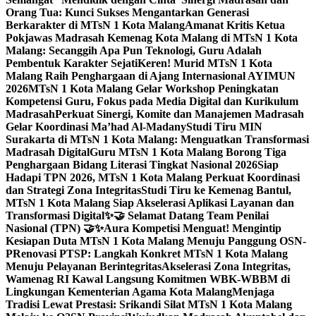
Orang Tua: Kunci Sukses Mengantarkan Generasi
Berkarakter di MTsN 1 Kota Malang
Amanat Kritis Ketua
Pokjawas Madrasah Kemenag Kota Malang di MTsN 1 Kota
Malang: Secanggih Apa Pun Teknologi, Guru Adalah
Pembentuk Karakter Sejati
Keren! Murid MTsN 1 Kota
Malang Raih Penghargaan di Ajang Internasional AYIMUN
2026
MTsN 1 Kota Malang Gelar Workshop Peningkatan
Kompetensi Guru, Fokus pada Media Digital dan Kurikulum
Madrasah
Perkuat Sinergi, Komite dan Manajemen Madrasah
Gelar Koordinasi Ma’had Al-Madany
Studi Tiru MIN
Surakarta di MTsN 1 Kota Malang: Menguatkan Transformasi
Madrasah Digital
Guru MTsN 1 Kota Malang Borong Tiga
Penghargaan Bidang Literasi Tingkat Nasional 2026
Siap
Hadapi TPN 2026, MTsN 1 Kota Malang Perkuat Koordinasi
dan Strategi Zona Integritas
Studi Tiru ke Kemenag Bantul,
MTsN 1 Kota Malang Siap Akselerasi Aplikasi Layanan dan
Transformasi Digital
✨🤝 Selamat Datang Team Penilai
Nasional (TPN) 🤝✨
Aura Kompetisi Menguat! Mengintip
Kesiapan Duta MTsN 1 Kota Malang Menuju Panggung OSN-
P
Renovasi PTSP: Langkah Konkret MTsN 1 Kota Malang
Menuju Pelayanan Berintegritas
Akselerasi Zona Integritas,
Wamenag RI Kawal Langsung Komitmen WBK-WBBM di
Lingkungan Kementerian Agama Kota Malang
Menjaga
Tradisi Lewat Prestasi: Srikandi Silat MTsN 1 Kota Malang