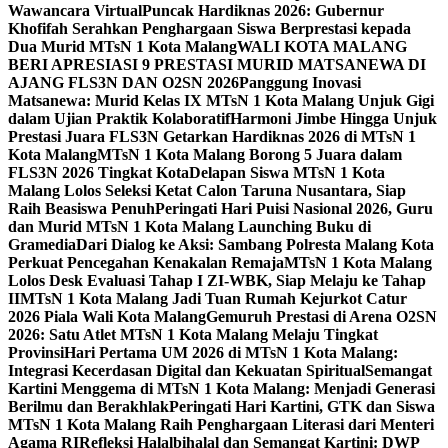
Wawancara Virtual
Puncak Hardiknas 2026: Gubernur
Khofifah Serahkan Penghargaan Siswa Berprestasi kepada
Dua Murid MTsN 1 Kota Malang
WALI KOTA MALANG
BERI APRESIASI 9 PRESTASI MURID MATSANEWA DI
AJANG FLS3N DAN O2SN 2026
Panggung Inovasi
Matsanewa: Murid Kelas IX MTsN 1 Kota Malang Unjuk Gigi
dalam Ujian Praktik Kolaboratif
Harmoni Jimbe Hingga Unjuk
Prestasi Juara FLS3N Getarkan Hardiknas 2026 di MTsN 1
Kota Malang
MTsN 1 Kota Malang Borong 5 Juara dalam
FLS3N 2026 Tingkat Kota
Delapan Siswa MTsN 1 Kota
Malang Lolos Seleksi Ketat Calon Taruna Nusantara, Siap
Raih Beasiswa Penuh
Peringati Hari Puisi Nasional 2026, Guru
dan Murid MTsN 1 Kota Malang Launching Buku di
Gramedia
Dari Dialog ke Aksi: Sambang Polresta Malang Kota
Perkuat Pencegahan Kenakalan Remaja
MTsN 1 Kota Malang
Lolos Desk Evaluasi Tahap I ZI-WBK, Siap Melaju ke Tahap
II
MTsN 1 Kota Malang Jadi Tuan Rumah Kejurkot Catur
2026 Piala Wali Kota Malang
Gemuruh Prestasi di Arena O2SN
2026: Satu Atlet MTsN 1 Kota Malang Melaju Tingkat
Provinsi
Hari Pertama UM 2026 di MTsN 1 Kota Malang:
Integrasi Kecerdasan Digital dan Kekuatan Spiritual
Semangat
Kartini Menggema di MTsN 1 Kota Malang: Menjadi Generasi
Berilmu dan Berakhlak
Peringati Hari Kartini, GTK dan Siswa
MTsN 1 Kota Malang Raih Penghargaan Literasi dari Menteri
Agama RI
Refleksi Halalbihalal dan Semangat Kartini: DWP