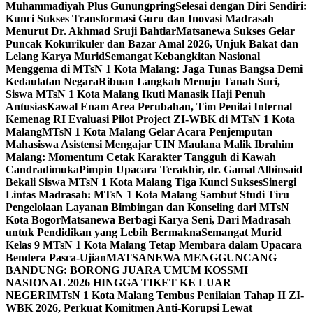
Muhammadiyah Plus Gunungpring
Selesai dengan Diri Sendiri:
Kunci Sukses Transformasi Guru dan Inovasi Madrasah
Menurut Dr. Akhmad Sruji Bahtiar
Matsanewa Sukses Gelar
Puncak Kokurikuler dan Bazar Amal 2026, Unjuk Bakat dan
Lelang Karya Murid
Semangat Kebangkitan Nasional
Menggema di MTsN 1 Kota Malang: Jaga Tunas Bangsa Demi
Kedaulatan Negara
Ribuan Langkah Menuju Tanah Suci,
Siswa MTsN 1 Kota Malang Ikuti Manasik Haji Penuh
Antusias
Kawal Enam Area Perubahan, Tim Penilai Internal
Kemenag RI Evaluasi Pilot Project ZI-WBK di MTsN 1 Kota
Malang
MTsN 1 Kota Malang Gelar Acara Penjemputan
Mahasiswa Asistensi Mengajar UIN Maulana Malik Ibrahim
Malang: Momentum Cetak Karakter Tangguh di Kawah
Candradimuka
Pimpin Upacara Terakhir, dr. Gamal Albinsaid
Bekali Siswa MTsN 1 Kota Malang Tiga Kunci Sukses
Sinergi
Lintas Madrasah: MTsN 1 Kota Malang Sambut Studi Tiru
Pengelolaan Layanan Bimbingan dan Konseling dari MTsN
Kota Bogor
Matsanewa Berbagi Karya Seni, Dari Madrasah
untuk Pendidikan yang Lebih Bermakna
Semangat Murid
Kelas 9 MTsN 1 Kota Malang Tetap Membara dalam Upacara
Bendera Pasca-Ujian
MATSANEWA MENGGUNCANG
BANDUNG: BORONG JUARA UMUM KOSSMI
NASIONAL 2026 HINGGA TIKET KE LUAR
NEGERI
MTsN 1 Kota Malang Tembus Penilaian Tahap II ZI-
WBK 2026, Perkuat Komitmen Anti-Korupsi Lewat