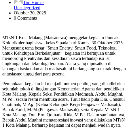
Tim Humas
Uncategorized
Oktober 30, 2025
0 Comments
MTsN 1 Kota Malang (Matsanewa) menggelar kegiatan Puncak
Kokurikuler bagi siswa kelas 9 pada hari Kamis, 30 Oktober 2025.
Mengusung tema besar “Smart Energy, Smart Food, Teknologi
untuk Kehidupan Berkelanjutan”, kegiatan ini bertujuan untuk
mendorong kreativitas dan kesadaran siswa terhadap isu-isu
lingkungan dan teknologi terapan. Acara yang dipusatkan di
lapangan basket dan aula madrasah ini berlangsung semarak dengan
antusiasme tinggi dari para peserta.
Pembukaan kegiatan ini menjadi momen penting yang dihadiri oleh
sejumlah tokoh di lingkungan Kementerian Agama dan pendidikan
Kota Malang. Kepala Seksi Pendidikan Madrasah, Abdul Mughni,
M.Pd., secara resmi membuka acara. Turut hadir pula Dra. Chusnul
Chotimah, M.Ag. (Ketua Kelompok Kerja Pengawas Madrasah),
Bapak Farid, M.Pd (Pengawas Madrasah), serta Kepala MTsN 1
Kota Malang, Dra. Erni Qomaria Rida, M.Pd. Dalam sambutannya,
Bapak Abdul Mughni mengapresiasi inovasi yang dilakukan MTsN
1 Kota Malang, berharap kegiatan ini dapat menjadi wadah nyata