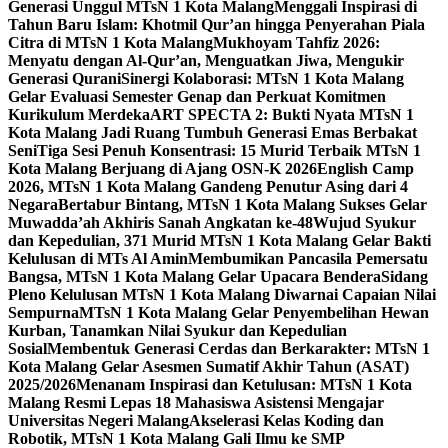
Generasi Unggul MTsN 1 Kota Malang
Menggali Inspirasi di
Tahun Baru Islam: Khotmil Qur’an hingga Penyerahan Piala
Citra di MTsN 1 Kota Malang
Mukhoyam Tahfiz 2026:
Menyatu dengan Al-Qur’an, Menguatkan Jiwa, Mengukir
Generasi Qurani
Sinergi Kolaborasi: MTsN 1 Kota Malang
Gelar Evaluasi Semester Genap dan Perkuat Komitmen
Kurikulum Merdeka
ART SPECTA 2: Bukti Nyata MTsN 1
Kota Malang Jadi Ruang Tumbuh Generasi Emas Berbakat
Seni
Tiga Sesi Penuh Konsentrasi: 15 Murid Terbaik MTsN 1
Kota Malang Berjuang di Ajang OSN-K 2026
English Camp
2026, MTsN 1 Kota Malang Gandeng Penutur Asing dari 4
Negara
Bertabur Bintang, MTsN 1 Kota Malang Sukses Gelar
Muwadda’ah Akhiris Sanah Angkatan ke-48
Wujud Syukur
dan Kepedulian, 371 Murid MTsN 1 Kota Malang Gelar Bakti
Kelulusan di MTs Al Amin
Membumikan Pancasila Pemersatu
Bangsa, MTsN 1 Kota Malang Gelar Upacara Bendera
Sidang
Pleno Kelulusan MTsN 1 Kota Malang Diwarnai Capaian Nilai
Sempurna
MTsN 1 Kota Malang Gelar Penyembelihan Hewan
Kurban, Tanamkan Nilai Syukur dan Kepedulian
Sosial
Membentuk Generasi Cerdas dan Berkarakter: MTsN 1
Kota Malang Gelar Asesmen Sumatif Akhir Tahun (ASAT)
2025/2026
Menanam Inspirasi dan Ketulusan: MTsN 1 Kota
Malang Resmi Lepas 18 Mahasiswa Asistensi Mengajar
Universitas Negeri Malang
Akselerasi Kelas Koding dan
Robotik, MTsN 1 Kota Malang Gali Ilmu ke SMP