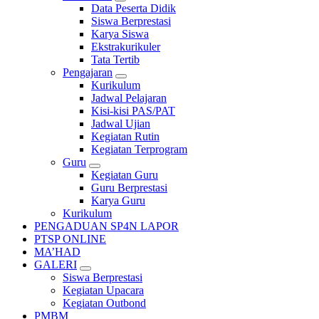
Data Peserta Didik
Siswa Berprestasi
Karya Siswa
Ekstrakurikuler
Tata Tertib
Pengajaran
Kurikulum
Jadwal Pelajaran
Kisi-kisi PAS/PAT
Jadwal Ujian
Kegiatan Rutin
Kegiatan Terprogram
Guru
Kegiatan Guru
Guru Berprestasi
Karya Guru
Kurikulum
PENGADUAN SP4N LAPOR
PTSP ONLINE
MA’HAD
GALERI
Siswa Berprestasi
Kegiatan Upacara
Kegiatan Outbond
PMBM