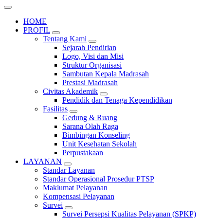
HOME
PROFIL
Tentang Kami
Sejarah Pendirian
Logo, Visi dan Misi
Struktur Organisasi
Sambutan Kepala Madrasah
Prestasi Madrasah
Civitas Akademik
Pendidik dan Tenaga Kependidikan
Fasilitas
Gedung & Ruang
Sarana Olah Raga
Bimbingan Konseling
Unit Kesehatan Sekolah
Perpustakaan
LAYANAN
Standar Layanan
Standar Operasional Prosedur PTSP
Maklumat Pelayanan
Kompensasi Pelayanan
Survei
Survei Persepsi Kualitas Pelayanan (SPKP)