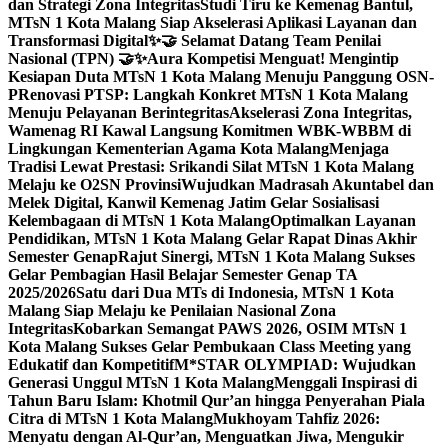
dan Strategi Zona Integritas
Studi Tiru ke Kemenag Bantul,
MTsN 1 Kota Malang Siap Akselerasi Aplikasi Layanan dan
Transformasi Digital
✨🤝 Selamat Datang Team Penilai
Nasional (TPN) 🤝✨
Aura Kompetisi Menguat! Mengintip
Kesiapan Duta MTsN 1 Kota Malang Menuju Panggung OSN-
P
Renovasi PTSP: Langkah Konkret MTsN 1 Kota Malang
Menuju Pelayanan Berintegritas
Akselerasi Zona Integritas,
Wamenag RI Kawal Langsung Komitmen WBK-WBBM di
Lingkungan Kementerian Agama Kota Malang
Menjaga
Tradisi Lewat Prestasi: Srikandi Silat MTsN 1 Kota Malang
Melaju ke O2SN Provinsi
Wujudkan Madrasah Akuntabel dan
Melek Digital, Kanwil Kemenag Jatim Gelar Sosialisasi
Kelembagaan di MTsN 1 Kota Malang
Optimalkan Layanan
Pendidikan, MTsN 1 Kota Malang Gelar Rapat Dinas Akhir
Semester Genap
Rajut Sinergi, MTsN 1 Kota Malang Sukses
Gelar Pembagian Hasil Belajar Semester Genap TA
2025/2026
Satu dari Dua MTs di Indonesia, MTsN 1 Kota
Malang Siap Melaju ke Penilaian Nasional Zona
Integritas
Kobarkan Semangat PAWS 2026, OSIM MTsN 1
Kota Malang Sukses Gelar Pembukaan Class Meeting yang
Edukatif dan Kompetitif
M*STAR OLYMPIAD: Wujudkan
Generasi Unggul MTsN 1 Kota Malang
Menggali Inspirasi di
Tahun Baru Islam: Khotmil Qur’an hingga Penyerahan Piala
Citra di MTsN 1 Kota Malang
Mukhoyam Tahfiz 2026:
Menyatu dengan Al-Qur’an, Menguatkan Jiwa, Mengukir