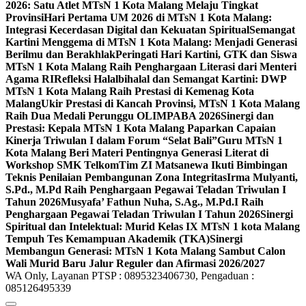
2026: Satu Atlet MTsN 1 Kota Malang Melaju Tingkat
Provinsi
Hari Pertama UM 2026 di MTsN 1 Kota Malang:
Integrasi Kecerdasan Digital dan Kekuatan Spiritual
Semangat
Kartini Menggema di MTsN 1 Kota Malang: Menjadi Generasi
Berilmu dan Berakhlak
Peringati Hari Kartini, GTK dan Siswa
MTsN 1 Kota Malang Raih Penghargaan Literasi dari Menteri
Agama RI
Refleksi Halalbihalal dan Semangat Kartini: DWP
MTsN 1 Kota Malang Raih Prestasi di Kemenag Kota
Malang
Ukir Prestasi di Kancah Provinsi, MTsN 1 Kota Malang
Raih Dua Medali Perunggu OLIMPABA 2026
Sinergi dan
Prestasi: Kepala MTsN 1 Kota Malang Paparkan Capaian
Kinerja Triwulan I dalam Forum “Selat Bali”
Guru MTsN 1
Kota Malang Beri Materi Pentingnya Generasi Literat di
Workshop SMK Telkom
Tim ZI Matsanewa Ikuti Bimbingan
Teknis Penilaian Pembangunan Zona Integritas
Irma Mulyanti,
S.Pd., M.Pd Raih Penghargaan Pegawai Teladan Triwulan I
Tahun 2026
Musyafa’ Fathun Nuha, S.Ag., M.Pd.I Raih
Penghargaan Pegawai Teladan Triwulan I Tahun 2026
Sinergi
Spiritual dan Intelektual: Murid Kelas IX MTsN 1 kota Malang
Tempuh Tes Kemampuan Akademik (TKA)
Sinergi
Membangun Generasi: MTsN 1 Kota Malang Sambut Calon
Wali Murid Baru Jalur Reguler dan Afirmasi 2026/2027
WA Only, Layanan PTSP : 0895323406730, Pengaduan :
085126495339