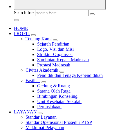
Search for:
HOME
PROFIL
Tentang Kami
Sejarah Pendirian
Logo, Visi dan Misi
Struktur Organisasi
Sambutan Kepala Madrasah
Prestasi Madrasah
Civitas Akademik
Pendidik dan Tenaga Kependidikan
Fasilitas
Gedung & Ruang
Sarana Olah Raga
Bimbingan Konseling
Unit Kesehatan Sekolah
Perpustakaan
LAYANAN
Standar Layanan
Standar Operasional Prosedur PTSP
Maklumat Pelayanan