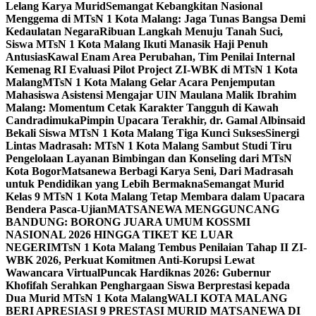
Lelang Karya Murid
Semangat Kebangkitan Nasional
Menggema di MTsN 1 Kota Malang: Jaga Tunas Bangsa Demi
Kedaulatan Negara
Ribuan Langkah Menuju Tanah Suci,
Siswa MTsN 1 Kota Malang Ikuti Manasik Haji Penuh
Antusias
Kawal Enam Area Perubahan, Tim Penilai Internal
Kemenag RI Evaluasi Pilot Project ZI-WBK di MTsN 1 Kota
Malang
MTsN 1 Kota Malang Gelar Acara Penjemputan
Mahasiswa Asistensi Mengajar UIN Maulana Malik Ibrahim
Malang: Momentum Cetak Karakter Tangguh di Kawah
Candradimuka
Pimpin Upacara Terakhir, dr. Gamal Albinsaid
Bekali Siswa MTsN 1 Kota Malang Tiga Kunci Sukses
Sinergi
Lintas Madrasah: MTsN 1 Kota Malang Sambut Studi Tiru
Pengelolaan Layanan Bimbingan dan Konseling dari MTsN
Kota Bogor
Matsanewa Berbagi Karya Seni, Dari Madrasah
untuk Pendidikan yang Lebih Bermakna
Semangat Murid
Kelas 9 MTsN 1 Kota Malang Tetap Membara dalam Upacara
Bendera Pasca-Ujian
MATSANEWA MENGGUNCANG
BANDUNG: BORONG JUARA UMUM KOSSMI
NASIONAL 2026 HINGGA TIKET KE LUAR
NEGERI
MTsN 1 Kota Malang Tembus Penilaian Tahap II ZI-
WBK 2026, Perkuat Komitmen Anti-Korupsi Lewat
Wawancara Virtual
Puncak Hardiknas 2026: Gubernur
Khofifah Serahkan Penghargaan Siswa Berprestasi kepada
Dua Murid MTsN 1 Kota Malang
WALI KOTA MALANG
BERI APRESIASI 9 PRESTASI MURID MATSANEWA DI