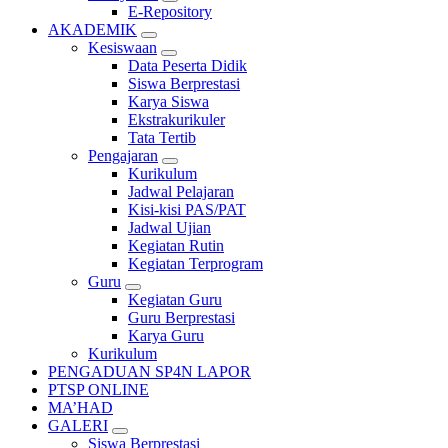
E-Repository
AKADEMIK
Kesiswaan
Data Peserta Didik
Siswa Berprestasi
Karya Siswa
Ekstrakurikuler
Tata Tertib
Pengajaran
Kurikulum
Jadwal Pelajaran
Kisi-kisi PAS/PAT
Jadwal Ujian
Kegiatan Rutin
Kegiatan Terprogram
Guru
Kegiatan Guru
Guru Berprestasi
Karya Guru
Kurikulum
PENGADUAN SP4N LAPOR
PTSP ONLINE
MA’HAD
GALERI
Siswa Berprestasi