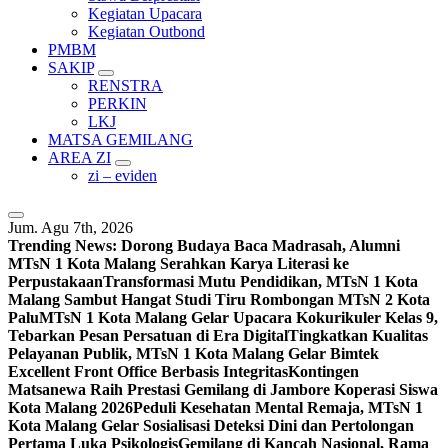
Kegiatan Upacara
Kegiatan Outbond
PMBM
SAKIP
RENSTRA
PERKIN
LKJ
MATSA GEMILANG
AREA ZI
zi – eviden
Jum. Agu 7th, 2026
Trending News:
Dorong Budaya Baca Madrasah, Alumni
MTsN 1 Kota Malang Serahkan Karya Literasi ke
Perpustakaan
Transformasi Mutu Pendidikan, MTsN 1 Kota
Malang Sambut Hangat Studi Tiru Rombongan MTsN 2 Kota
Palu
MTsN 1 Kota Malang Gelar Upacara Kokurikuler Kelas 9,
Tebarkan Pesan Persatuan di Era Digital
Tingkatkan Kualitas
Pelayanan Publik, MTsN 1 Kota Malang Gelar Bimtek
Excellent Front Office Berbasis Integritas
Kontingen
Matsanewa Raih Prestasi Gemilang di Jambore Koperasi Siswa
Kota Malang 2026
Peduli Kesehatan Mental Remaja, MTsN 1
Kota Malang Gelar Sosialisasi Deteksi Dini dan Pertolongan
Pertama Luka Psikologis
Gemilang di Kancah Nasional, Rama