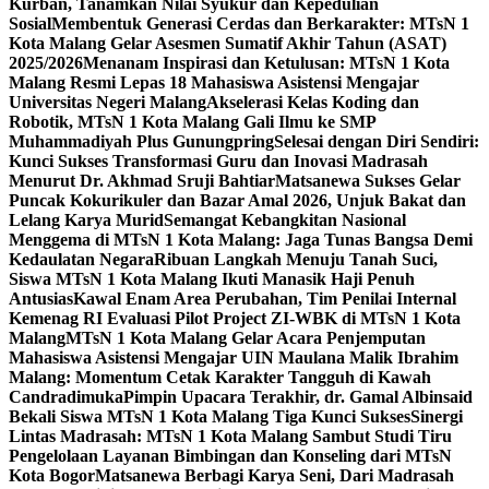
Kurban, Tanamkan Nilai Syukur dan Kepedulian
Sosial
Membentuk Generasi Cerdas dan Berkarakter: MTsN 1
Kota Malang Gelar Asesmen Sumatif Akhir Tahun (ASAT)
2025/2026
Menanam Inspirasi dan Ketulusan: MTsN 1 Kota
Malang Resmi Lepas 18 Mahasiswa Asistensi Mengajar
Universitas Negeri Malang
Akselerasi Kelas Koding dan
Robotik, MTsN 1 Kota Malang Gali Ilmu ke SMP
Muhammadiyah Plus Gunungpring
Selesai dengan Diri Sendiri:
Kunci Sukses Transformasi Guru dan Inovasi Madrasah
Menurut Dr. Akhmad Sruji Bahtiar
Matsanewa Sukses Gelar
Puncak Kokurikuler dan Bazar Amal 2026, Unjuk Bakat dan
Lelang Karya Murid
Semangat Kebangkitan Nasional
Menggema di MTsN 1 Kota Malang: Jaga Tunas Bangsa Demi
Kedaulatan Negara
Ribuan Langkah Menuju Tanah Suci,
Siswa MTsN 1 Kota Malang Ikuti Manasik Haji Penuh
Antusias
Kawal Enam Area Perubahan, Tim Penilai Internal
Kemenag RI Evaluasi Pilot Project ZI-WBK di MTsN 1 Kota
Malang
MTsN 1 Kota Malang Gelar Acara Penjemputan
Mahasiswa Asistensi Mengajar UIN Maulana Malik Ibrahim
Malang: Momentum Cetak Karakter Tangguh di Kawah
Candradimuka
Pimpin Upacara Terakhir, dr. Gamal Albinsaid
Bekali Siswa MTsN 1 Kota Malang Tiga Kunci Sukses
Sinergi
Lintas Madrasah: MTsN 1 Kota Malang Sambut Studi Tiru
Pengelolaan Layanan Bimbingan dan Konseling dari MTsN
Kota Bogor
Matsanewa Berbagi Karya Seni, Dari Madrasah