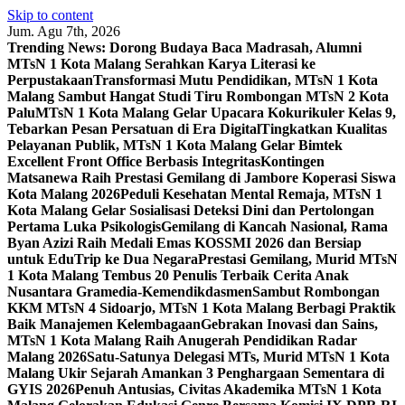
Skip to content
Jum. Agu 7th, 2026
Trending News:
Dorong Budaya Baca Madrasah, Alumni
MTsN 1 Kota Malang Serahkan Karya Literasi ke
Perpustakaan
Transformasi Mutu Pendidikan, MTsN 1 Kota
Malang Sambut Hangat Studi Tiru Rombongan MTsN 2 Kota
Palu
MTsN 1 Kota Malang Gelar Upacara Kokurikuler Kelas 9,
Tebarkan Pesan Persatuan di Era Digital
Tingkatkan Kualitas
Pelayanan Publik, MTsN 1 Kota Malang Gelar Bimtek
Excellent Front Office Berbasis Integritas
Kontingen
Matsanewa Raih Prestasi Gemilang di Jambore Koperasi Siswa
Kota Malang 2026
Peduli Kesehatan Mental Remaja, MTsN 1
Kota Malang Gelar Sosialisasi Deteksi Dini dan Pertolongan
Pertama Luka Psikologis
Gemilang di Kancah Nasional, Rama
Byan Azizi Raih Medali Emas KOSSMI 2026 dan Bersiap
untuk EduTrip ke Dua Negara
Prestasi Gemilang, Murid MTsN
1 Kota Malang Tembus 20 Penulis Terbaik Cerita Anak
Nusantara Gramedia-Kemendikdasmen
Sambut Rombongan
KKM MTsN 4 Sidoarjo, MTsN 1 Kota Malang Berbagi Praktik
Baik Manajemen Kelembagaan
Gebrakan Inovasi dan Sains,
MTsN 1 Kota Malang Raih Anugerah Pendidikan Radar
Malang 2026
Satu-Satunya Delegasi MTs, Murid MTsN 1 Kota
Malang Ukir Sejarah Amankan 3 Penghargaan Sementara di
GYIS 2026
Penuh Antusias, Civitas Akademika MTsN 1 Kota