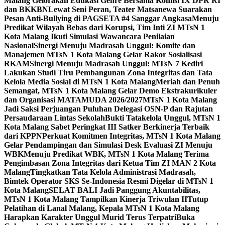
Malang Gelorakan Edukasi Genre Bersama Komisi IX DPR RI
dan BKKBN
Lewat Seni Peran, Teater Matsanewa Suarakan
Pesan Anti-Bullying di PAGSETA #4 Sanggar Angkasa
Menuju
Predikat Wilayah Bebas dari Korupsi, Tim Inti ZI MTsN 1
Kota Malang Ikuti Simulasi Wawancara Penilaian
Nasional
Sinergi Menuju Madrasah Unggul: Komite dan
Manajemen MTsN 1 Kota Malang Gelar Rakor Sosialisasi
RKAM
Sinergi Menuju Madrasah Unggul: MTsN 7 Kediri
Lakukan Studi Tiru Pembangunan Zona Integritas dan Tata
Kelola Media Sosial di MTsN 1 Kota Malang
Meriah dan Penuh
Semangat, MTsN 1 Kota Malang Gelar Demo Ekstrakurikuler
dan Organisasi MATAMUDA 2026/2027
MTsN 1 Kota Malang
Jadi Saksi Perjuangan Puluhan Delegasi OSN-P dan Rajutan
Persaudaraan Lintas Sekolah
Bukti Tatakelola Unggul, MTsN 1
Kota Malang Sabet Peringkat III Satker Berkinerja Terbaik
dari KPPN
Perkuat Komitmen Integritas, MTsN 1 Kota Malang
Gelar Pendampingan dan Simulasi Desk Evaluasi ZI Menuju
WBK
Menuju Predikat WBK, MTsN 1 Kota Malang Terima
Pengimbasan Zona Integritas dari Ketua Tim ZI MAN 2 Kota
Malang
Tingkatkan Tata Kelola Administrasi Madrasah,
Bimtek Operator SKS Se-Indonesia Resmi Digelar di MTsN 1
Kota Malang
SELAT BALI Jadi Panggung Akuntabilitas,
MTsN 1 Kota Malang Tampilkan Kinerja Triwulan II
Tutup
Pelatihan di Lanal Malang, Kepala MTsN 1 Kota Malang
Harapkan Karakter Unggul Murid Terus Terpatri
Buka