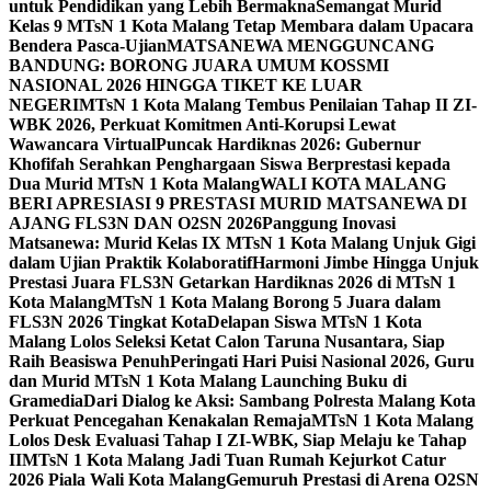
untuk Pendidikan yang Lebih Bermakna
Semangat Murid
Kelas 9 MTsN 1 Kota Malang Tetap Membara dalam Upacara
Bendera Pasca-Ujian
MATSANEWA MENGGUNCANG
BANDUNG: BORONG JUARA UMUM KOSSMI
NASIONAL 2026 HINGGA TIKET KE LUAR
NEGERI
MTsN 1 Kota Malang Tembus Penilaian Tahap II ZI-
WBK 2026, Perkuat Komitmen Anti-Korupsi Lewat
Wawancara Virtual
Puncak Hardiknas 2026: Gubernur
Khofifah Serahkan Penghargaan Siswa Berprestasi kepada
Dua Murid MTsN 1 Kota Malang
WALI KOTA MALANG
BERI APRESIASI 9 PRESTASI MURID MATSANEWA DI
AJANG FLS3N DAN O2SN 2026
Panggung Inovasi
Matsanewa: Murid Kelas IX MTsN 1 Kota Malang Unjuk Gigi
dalam Ujian Praktik Kolaboratif
Harmoni Jimbe Hingga Unjuk
Prestasi Juara FLS3N Getarkan Hardiknas 2026 di MTsN 1
Kota Malang
MTsN 1 Kota Malang Borong 5 Juara dalam
FLS3N 2026 Tingkat Kota
Delapan Siswa MTsN 1 Kota
Malang Lolos Seleksi Ketat Calon Taruna Nusantara, Siap
Raih Beasiswa Penuh
Peringati Hari Puisi Nasional 2026, Guru
dan Murid MTsN 1 Kota Malang Launching Buku di
Gramedia
Dari Dialog ke Aksi: Sambang Polresta Malang Kota
Perkuat Pencegahan Kenakalan Remaja
MTsN 1 Kota Malang
Lolos Desk Evaluasi Tahap I ZI-WBK, Siap Melaju ke Tahap
II
MTsN 1 Kota Malang Jadi Tuan Rumah Kejurkot Catur
2026 Piala Wali Kota Malang
Gemuruh Prestasi di Arena O2SN