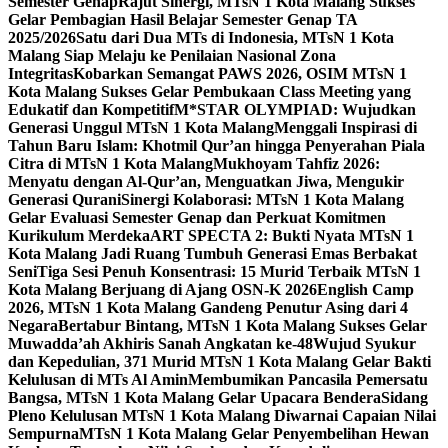
Semester Genap
Rajut Sinergi, MTsN 1 Kota Malang Sukses
Gelar Pembagian Hasil Belajar Semester Genap TA
2025/2026
Satu dari Dua MTs di Indonesia, MTsN 1 Kota
Malang Siap Melaju ke Penilaian Nasional Zona
Integritas
Kobarkan Semangat PAWS 2026, OSIM MTsN 1
Kota Malang Sukses Gelar Pembukaan Class Meeting yang
Edukatif dan Kompetitif
M*STAR OLYMPIAD: Wujudkan
Generasi Unggul MTsN 1 Kota Malang
Menggali Inspirasi di
Tahun Baru Islam: Khotmil Qur’an hingga Penyerahan Piala
Citra di MTsN 1 Kota Malang
Mukhoyam Tahfiz 2026:
Menyatu dengan Al-Qur’an, Menguatkan Jiwa, Mengukir
Generasi Qurani
Sinergi Kolaborasi: MTsN 1 Kota Malang
Gelar Evaluasi Semester Genap dan Perkuat Komitmen
Kurikulum Merdeka
ART SPECTA 2: Bukti Nyata MTsN 1
Kota Malang Jadi Ruang Tumbuh Generasi Emas Berbakat
Seni
Tiga Sesi Penuh Konsentrasi: 15 Murid Terbaik MTsN 1
Kota Malang Berjuang di Ajang OSN-K 2026
English Camp
2026, MTsN 1 Kota Malang Gandeng Penutur Asing dari 4
Negara
Bertabur Bintang, MTsN 1 Kota Malang Sukses Gelar
Muwadda’ah Akhiris Sanah Angkatan ke-48
Wujud Syukur
dan Kepedulian, 371 Murid MTsN 1 Kota Malang Gelar Bakti
Kelulusan di MTs Al Amin
Membumikan Pancasila Pemersatu
Bangsa, MTsN 1 Kota Malang Gelar Upacara Bendera
Sidang
Pleno Kelulusan MTsN 1 Kota Malang Diwarnai Capaian Nilai
Sempurna
MTsN 1 Kota Malang Gelar Penyembelihan Hewan