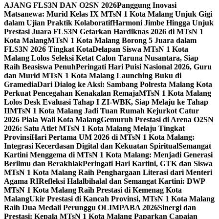
AJANG FLS3N DAN O2SN 2026
Panggung Inovasi
Matsanewa: Murid Kelas IX MTsN 1 Kota Malang Unjuk Gigi
dalam Ujian Praktik Kolaboratif
Harmoni Jimbe Hingga Unjuk
Prestasi Juara FLS3N Getarkan Hardiknas 2026 di MTsN 1
Kota Malang
MTsN 1 Kota Malang Borong 5 Juara dalam
FLS3N 2026 Tingkat Kota
Delapan Siswa MTsN 1 Kota
Malang Lolos Seleksi Ketat Calon Taruna Nusantara, Siap
Raih Beasiswa Penuh
Peringati Hari Puisi Nasional 2026, Guru
dan Murid MTsN 1 Kota Malang Launching Buku di
Gramedia
Dari Dialog ke Aksi: Sambang Polresta Malang Kota
Perkuat Pencegahan Kenakalan Remaja
MTsN 1 Kota Malang
Lolos Desk Evaluasi Tahap I ZI-WBK, Siap Melaju ke Tahap
II
MTsN 1 Kota Malang Jadi Tuan Rumah Kejurkot Catur
2026 Piala Wali Kota Malang
Gemuruh Prestasi di Arena O2SN
2026: Satu Atlet MTsN 1 Kota Malang Melaju Tingkat
Provinsi
Hari Pertama UM 2026 di MTsN 1 Kota Malang:
Integrasi Kecerdasan Digital dan Kekuatan Spiritual
Semangat
Kartini Menggema di MTsN 1 Kota Malang: Menjadi Generasi
Berilmu dan Berakhlak
Peringati Hari Kartini, GTK dan Siswa
MTsN 1 Kota Malang Raih Penghargaan Literasi dari Menteri
Agama RI
Refleksi Halalbihalal dan Semangat Kartini: DWP
MTsN 1 Kota Malang Raih Prestasi di Kemenag Kota
Malang
Ukir Prestasi di Kancah Provinsi, MTsN 1 Kota Malang
Raih Dua Medali Perunggu OLIMPABA 2026
Sinergi dan
Prestasi: Kepala MTsN 1 Kota Malang Paparkan Capaian