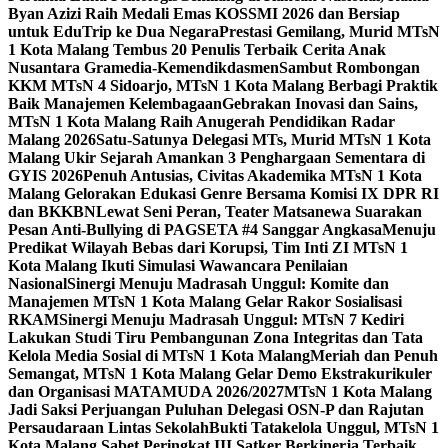
Byan Azizi Raih Medali Emas KOSSMI 2026 dan Bersiap
untuk EduTrip ke Dua Negara
Prestasi Gemilang, Murid MTsN
1 Kota Malang Tembus 20 Penulis Terbaik Cerita Anak
Nusantara Gramedia-Kemendikdasmen
Sambut Rombongan
KKM MTsN 4 Sidoarjo, MTsN 1 Kota Malang Berbagi Praktik
Baik Manajemen Kelembagaan
Gebrakan Inovasi dan Sains,
MTsN 1 Kota Malang Raih Anugerah Pendidikan Radar
Malang 2026
Satu-Satunya Delegasi MTs, Murid MTsN 1 Kota
Malang Ukir Sejarah Amankan 3 Penghargaan Sementara di
GYIS 2026
Penuh Antusias, Civitas Akademika MTsN 1 Kota
Malang Gelorakan Edukasi Genre Bersama Komisi IX DPR RI
dan BKKBN
Lewat Seni Peran, Teater Matsanewa Suarakan
Pesan Anti-Bullying di PAGSETA #4 Sanggar Angkasa
Menuju
Predikat Wilayah Bebas dari Korupsi, Tim Inti ZI MTsN 1
Kota Malang Ikuti Simulasi Wawancara Penilaian
Nasional
Sinergi Menuju Madrasah Unggul: Komite dan
Manajemen MTsN 1 Kota Malang Gelar Rakor Sosialisasi
RKAM
Sinergi Menuju Madrasah Unggul: MTsN 7 Kediri
Lakukan Studi Tiru Pembangunan Zona Integritas dan Tata
Kelola Media Sosial di MTsN 1 Kota Malang
Meriah dan Penuh
Semangat, MTsN 1 Kota Malang Gelar Demo Ekstrakurikuler
dan Organisasi MATAMUDA 2026/2027
MTsN 1 Kota Malang
Jadi Saksi Perjuangan Puluhan Delegasi OSN-P dan Rajutan
Persaudaraan Lintas Sekolah
Bukti Tatakelola Unggul, MTsN 1
Kota Malang Sabet Peringkat III Satker Berkinerja Terbaik