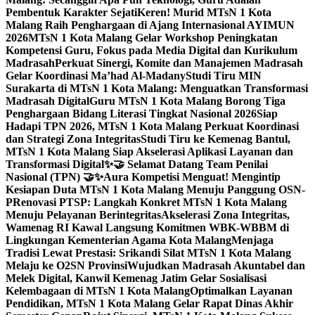
Pembentuk Karakter Sejati
Keren! Murid MTsN 1 Kota
Malang Raih Penghargaan di Ajang Internasional AYIMUN
2026
MTsN 1 Kota Malang Gelar Workshop Peningkatan
Kompetensi Guru, Fokus pada Media Digital dan Kurikulum
Madrasah
Perkuat Sinergi, Komite dan Manajemen Madrasah
Gelar Koordinasi Ma’had Al-Madany
Studi Tiru MIN
Surakarta di MTsN 1 Kota Malang: Menguatkan Transformasi
Madrasah Digital
Guru MTsN 1 Kota Malang Borong Tiga
Penghargaan Bidang Literasi Tingkat Nasional 2026
Siap
Hadapi TPN 2026, MTsN 1 Kota Malang Perkuat Koordinasi
dan Strategi Zona Integritas
Studi Tiru ke Kemenag Bantul,
MTsN 1 Kota Malang Siap Akselerasi Aplikasi Layanan dan
Transformasi Digital
✨🤝 Selamat Datang Team Penilai
Nasional (TPN) 🤝✨
Aura Kompetisi Menguat! Mengintip
Kesiapan Duta MTsN 1 Kota Malang Menuju Panggung OSN-
P
Renovasi PTSP: Langkah Konkret MTsN 1 Kota Malang
Menuju Pelayanan Berintegritas
Akselerasi Zona Integritas,
Wamenag RI Kawal Langsung Komitmen WBK-WBBM di
Lingkungan Kementerian Agama Kota Malang
Menjaga
Tradisi Lewat Prestasi: Srikandi Silat MTsN 1 Kota Malang
Melaju ke O2SN Provinsi
Wujudkan Madrasah Akuntabel dan
Melek Digital, Kanwil Kemenag Jatim Gelar Sosialisasi
Kelembagaan di MTsN 1 Kota Malang
Optimalkan Layanan
Pendidikan, MTsN 1 Kota Malang Gelar Rapat Dinas Akhir