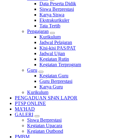
Data Peserta Didik
Siswa Berprestasi
Karya Siswa
Ekstrakurikuler
Tata Tertib
Pengajaran
Kurikulum
Jadwal Pelajaran
Kisi-kisi PAS/PAT
Jadwal Ujian
Kegiatan Rutin
Kegiatan Terprogram
Guru
Kegiatan Guru
Guru Berprestasi
Karya Guru
Kurikulum
PENGADUAN SP4N LAPOR
PTSP ONLINE
MA’HAD
GALERI
Siswa Berprestasi
Kegiatan Upacara
Kegiatan Outbond
PMBM