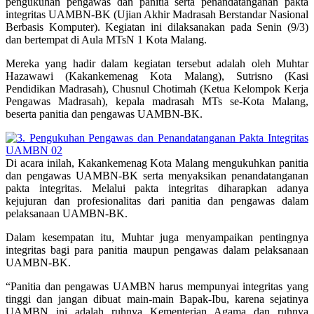
pengukuhan pengawas dan panitia serta penandatanganan pakta
integritas UAMBN-BK (Ujian Akhir Madrasah Berstandar Nasional
Berbasis Komputer). Kegiatan ini dilaksanakan pada Senin (9/3)
dan bertempat di Aula MTsN 1 Kota Malang.
Mereka yang hadir dalam kegiatan tersebut adalah oleh Muhtar
Hazawawi (Kakankemenag Kota Malang), Sutrisno (Kasi
Pendidikan Madrasah), Chusnul Chotimah (Ketua Kelompok Kerja
Pengawas Madrasah), kepala madrasah MTs se-Kota Malang,
beserta panitia dan pengawas UAMBN-BK.
Di acara inilah, Kakankemenag Kota Malang mengukuhkan panitia
dan pengawas UAMBN-BK serta menyaksikan penandatanganan
pakta integritas. Melalui pakta integritas diharapkan adanya
kejujuran dan profesionalitas dari panitia dan pengawas dalam
pelaksanaan UAMBN-BK.
Dalam kesempatan itu, Muhtar juga menyampaikan pentingnya
integritas bagi para panitia maupun pengawas dalam pelaksanaan
UAMBN-BK.
“Panitia dan pengawas UAMBN harus mempunyai integritas yang
tinggi dan jangan dibuat main-main Bapak-Ibu, karena sejatinya
UAMBN ini adalah ruhnya Kementerian Agama dan ruhnya