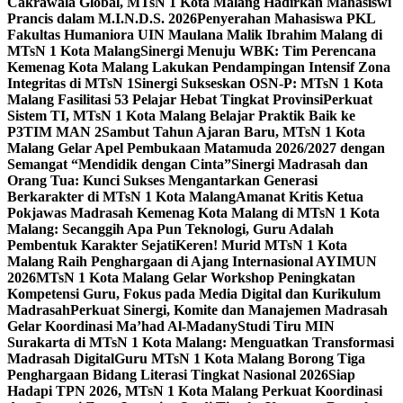
Cakrawala Global, MTsN 1 Kota Malang Hadirkan Mahasiswi
Prancis dalam M.I.N.D.S. 2026
Penyerahan Mahasiswa PKL
Fakultas Humaniora UIN Maulana Malik Ibrahim Malang di
MTsN 1 Kota Malang
Sinergi Menuju WBK: Tim Perencana
Kemenag Kota Malang Lakukan Pendampingan Intensif Zona
Integritas di MTsN 1
Sinergi Sukseskan OSN-P: MTsN 1 Kota
Malang Fasilitasi 53 Pelajar Hebat Tingkat Provinsi
Perkuat
Sistem TI, MTsN 1 Kota Malang Belajar Praktik Baik ke
P3TIM MAN 2
Sambut Tahun Ajaran Baru, MTsN 1 Kota
Malang Gelar Apel Pembukaan Matamuda 2026/2027 dengan
Semangat “Mendidik dengan Cinta”
Sinergi Madrasah dan
Orang Tua: Kunci Sukses Mengantarkan Generasi
Berkarakter di MTsN 1 Kota Malang
Amanat Kritis Ketua
Pokjawas Madrasah Kemenag Kota Malang di MTsN 1 Kota
Malang: Secanggih Apa Pun Teknologi, Guru Adalah
Pembentuk Karakter Sejati
Keren! Murid MTsN 1 Kota
Malang Raih Penghargaan di Ajang Internasional AYIMUN
2026
MTsN 1 Kota Malang Gelar Workshop Peningkatan
Kompetensi Guru, Fokus pada Media Digital dan Kurikulum
Madrasah
Perkuat Sinergi, Komite dan Manajemen Madrasah
Gelar Koordinasi Ma’had Al-Madany
Studi Tiru MIN
Surakarta di MTsN 1 Kota Malang: Menguatkan Transformasi
Madrasah Digital
Guru MTsN 1 Kota Malang Borong Tiga
Penghargaan Bidang Literasi Tingkat Nasional 2026
Siap
Hadapi TPN 2026, MTsN 1 Kota Malang Perkuat Koordinasi