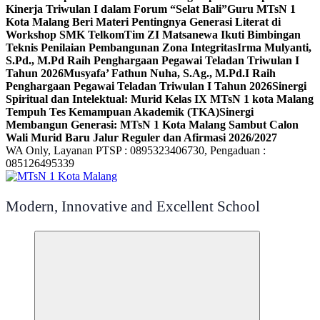
Kinerja Triwulan I dalam Forum “Selat Bali”
Guru MTsN 1
Kota Malang Beri Materi Pentingnya Generasi Literat di
Workshop SMK Telkom
Tim ZI Matsanewa Ikuti Bimbingan
Teknis Penilaian Pembangunan Zona Integritas
Irma Mulyanti,
S.Pd., M.Pd Raih Penghargaan Pegawai Teladan Triwulan I
Tahun 2026
Musyafa’ Fathun Nuha, S.Ag., M.Pd.I Raih
Penghargaan Pegawai Teladan Triwulan I Tahun 2026
Sinergi
Spiritual dan Intelektual: Murid Kelas IX MTsN 1 kota Malang
Tempuh Tes Kemampuan Akademik (TKA)
Sinergi
Membangun Generasi: MTsN 1 Kota Malang Sambut Calon
Wali Murid Baru Jalur Reguler dan Afirmasi 2026/2027
WA Only, Layanan PTSP : 0895323406730, Pengaduan :
085126495339
Modern, Innovative and Excellent School