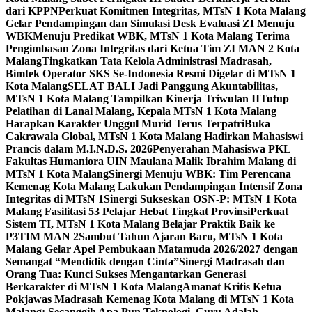
dari KPPN
Perkuat Komitmen Integritas, MTsN 1 Kota Malang
Gelar Pendampingan dan Simulasi Desk Evaluasi ZI Menuju
WBK
Menuju Predikat WBK, MTsN 1 Kota Malang Terima
Pengimbasan Zona Integritas dari Ketua Tim ZI MAN 2 Kota
Malang
Tingkatkan Tata Kelola Administrasi Madrasah,
Bimtek Operator SKS Se-Indonesia Resmi Digelar di MTsN 1
Kota Malang
SELAT BALI Jadi Panggung Akuntabilitas,
MTsN 1 Kota Malang Tampilkan Kinerja Triwulan II
Tutup
Pelatihan di Lanal Malang, Kepala MTsN 1 Kota Malang
Harapkan Karakter Unggul Murid Terus Terpatri
Buka
Cakrawala Global, MTsN 1 Kota Malang Hadirkan Mahasiswi
Prancis dalam M.I.N.D.S. 2026
Penyerahan Mahasiswa PKL
Fakultas Humaniora UIN Maulana Malik Ibrahim Malang di
MTsN 1 Kota Malang
Sinergi Menuju WBK: Tim Perencana
Kemenag Kota Malang Lakukan Pendampingan Intensif Zona
Integritas di MTsN 1
Sinergi Sukseskan OSN-P: MTsN 1 Kota
Malang Fasilitasi 53 Pelajar Hebat Tingkat Provinsi
Perkuat
Sistem TI, MTsN 1 Kota Malang Belajar Praktik Baik ke
P3TIM MAN 2
Sambut Tahun Ajaran Baru, MTsN 1 Kota
Malang Gelar Apel Pembukaan Matamuda 2026/2027 dengan
Semangat “Mendidik dengan Cinta”
Sinergi Madrasah dan
Orang Tua: Kunci Sukses Mengantarkan Generasi
Berkarakter di MTsN 1 Kota Malang
Amanat Kritis Ketua
Pokjawas Madrasah Kemenag Kota Malang di MTsN 1 Kota
Malang: Secanggih Apa Pun Teknologi, Guru Adalah