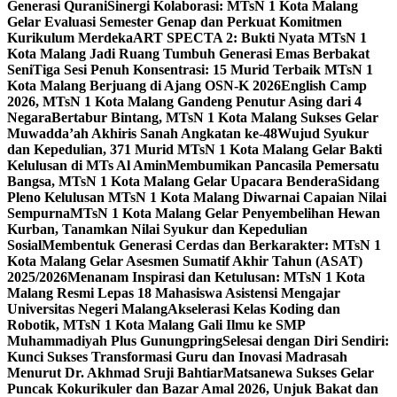
Generasi Qurani
Sinergi Kolaborasi: MTsN 1 Kota Malang
Gelar Evaluasi Semester Genap dan Perkuat Komitmen
Kurikulum Merdeka
ART SPECTA 2: Bukti Nyata MTsN 1
Kota Malang Jadi Ruang Tumbuh Generasi Emas Berbakat
Seni
Tiga Sesi Penuh Konsentrasi: 15 Murid Terbaik MTsN 1
Kota Malang Berjuang di Ajang OSN-K 2026
English Camp
2026, MTsN 1 Kota Malang Gandeng Penutur Asing dari 4
Negara
Bertabur Bintang, MTsN 1 Kota Malang Sukses Gelar
Muwadda’ah Akhiris Sanah Angkatan ke-48
Wujud Syukur
dan Kepedulian, 371 Murid MTsN 1 Kota Malang Gelar Bakti
Kelulusan di MTs Al Amin
Membumikan Pancasila Pemersatu
Bangsa, MTsN 1 Kota Malang Gelar Upacara Bendera
Sidang
Pleno Kelulusan MTsN 1 Kota Malang Diwarnai Capaian Nilai
Sempurna
MTsN 1 Kota Malang Gelar Penyembelihan Hewan
Kurban, Tanamkan Nilai Syukur dan Kepedulian
Sosial
Membentuk Generasi Cerdas dan Berkarakter: MTsN 1
Kota Malang Gelar Asesmen Sumatif Akhir Tahun (ASAT)
2025/2026
Menanam Inspirasi dan Ketulusan: MTsN 1 Kota
Malang Resmi Lepas 18 Mahasiswa Asistensi Mengajar
Universitas Negeri Malang
Akselerasi Kelas Koding dan
Robotik, MTsN 1 Kota Malang Gali Ilmu ke SMP
Muhammadiyah Plus Gunungpring
Selesai dengan Diri Sendiri:
Kunci Sukses Transformasi Guru dan Inovasi Madrasah
Menurut Dr. Akhmad Sruji Bahtiar
Matsanewa Sukses Gelar
Puncak Kokurikuler dan Bazar Amal 2026, Unjuk Bakat dan