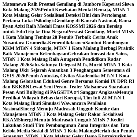
Matsanewa Raih Prestasi Gemilang di Jambore Koperasi Siswa
Kota Malang 2026
Peduli Kesehatan Mental Remaja, MTsN 1
Kota Malang Gelar Sosialisasi Deteksi Dini dan Pertolongan
Pertama Luka Psikologis
Gemilang di Kancah Nasional, Rama
Byan Azizi Raih Medali Emas KOSSMI 2026 dan Bersiap
untuk EduTrip ke Dua Negara
Prestasi Gemilang, Murid MTsN
1 Kota Malang Tembus 20 Penulis Terbaik Cerita Anak
Nusantara Gramedia-Kemendikdasmen
Sambut Rombongan
KKM MTsN 4 Sidoarjo, MTsN 1 Kota Malang Berbagi Praktik
Baik Manajemen Kelembagaan
Gebrakan Inovasi dan Sains,
MTsN 1 Kota Malang Raih Anugerah Pendidikan Radar
Malang 2026
Satu-Satunya Delegasi MTs, Murid MTsN 1 Kota
Malang Ukir Sejarah Amankan 3 Penghargaan Sementara di
GYIS 2026
Penuh Antusias, Civitas Akademika MTsN 1 Kota
Malang Gelorakan Edukasi Genre Bersama Komisi IX DPR RI
dan BKKBN
Lewat Seni Peran, Teater Matsanewa Suarakan
Pesan Anti-Bullying di PAGSETA #4 Sanggar Angkasa
Menuju
Predikat Wilayah Bebas dari Korupsi, Tim Inti ZI MTsN 1
Kota Malang Ikuti Simulasi Wawancara Penilaian
Nasional
Sinergi Menuju Madrasah Unggul: Komite dan
Manajemen MTsN 1 Kota Malang Gelar Rakor Sosialisasi
RKAM
Sinergi Menuju Madrasah Unggul: MTsN 7 Kediri
Lakukan Studi Tiru Pembangunan Zona Integritas dan Tata
Kelola Media Sosial di MTsN 1 Kota Malang
Meriah dan Penuh
Semangat, MTsN 1 Kota Malang Gelar Demo Ekstrakurikuler