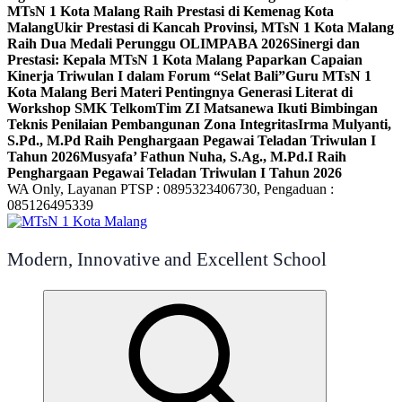
MTsN 1 Kota Malang Raih Prestasi di Kemenag Kota
Malang
Ukir Prestasi di Kancah Provinsi, MTsN 1 Kota Malang
Raih Dua Medali Perunggu OLIMPABA 2026
Sinergi dan
Prestasi: Kepala MTsN 1 Kota Malang Paparkan Capaian
Kinerja Triwulan I dalam Forum “Selat Bali”
Guru MTsN 1
Kota Malang Beri Materi Pentingnya Generasi Literat di
Workshop SMK Telkom
Tim ZI Matsanewa Ikuti Bimbingan
Teknis Penilaian Pembangunan Zona Integritas
Irma Mulyanti,
S.Pd., M.Pd Raih Penghargaan Pegawai Teladan Triwulan I
Tahun 2026
Musyafa’ Fathun Nuha, S.Ag., M.Pd.I Raih
Penghargaan Pegawai Teladan Triwulan I Tahun 2026
WA Only, Layanan PTSP : 0895323406730, Pengaduan :
085126495339
Modern, Innovative and Excellent School