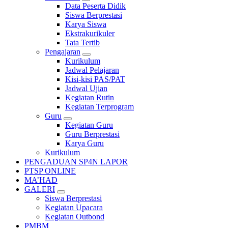
Data Peserta Didik
Siswa Berprestasi
Karya Siswa
Ekstrakurikuler
Tata Tertib
Pengajaran
Kurikulum
Jadwal Pelajaran
Kisi-kisi PAS/PAT
Jadwal Ujian
Kegiatan Rutin
Kegiatan Terprogram
Guru
Kegiatan Guru
Guru Berprestasi
Karya Guru
Kurikulum
PENGADUAN SP4N LAPOR
PTSP ONLINE
MA’HAD
GALERI
Siswa Berprestasi
Kegiatan Upacara
Kegiatan Outbond
PMBM