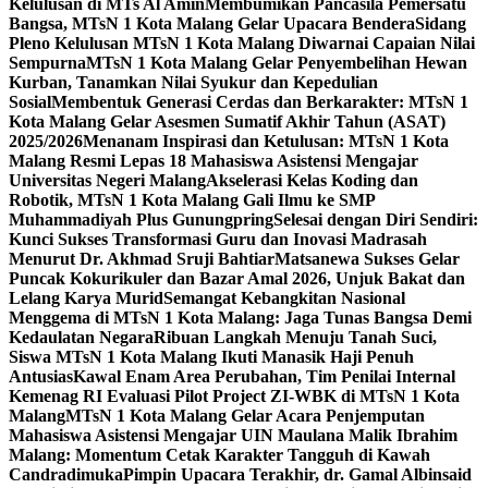
Kelulusan di MTs Al Amin
Membumikan Pancasila Pemersatu
Bangsa, MTsN 1 Kota Malang Gelar Upacara Bendera
Sidang
Pleno Kelulusan MTsN 1 Kota Malang Diwarnai Capaian Nilai
Sempurna
MTsN 1 Kota Malang Gelar Penyembelihan Hewan
Kurban, Tanamkan Nilai Syukur dan Kepedulian
Sosial
Membentuk Generasi Cerdas dan Berkarakter: MTsN 1
Kota Malang Gelar Asesmen Sumatif Akhir Tahun (ASAT)
2025/2026
Menanam Inspirasi dan Ketulusan: MTsN 1 Kota
Malang Resmi Lepas 18 Mahasiswa Asistensi Mengajar
Universitas Negeri Malang
Akselerasi Kelas Koding dan
Robotik, MTsN 1 Kota Malang Gali Ilmu ke SMP
Muhammadiyah Plus Gunungpring
Selesai dengan Diri Sendiri:
Kunci Sukses Transformasi Guru dan Inovasi Madrasah
Menurut Dr. Akhmad Sruji Bahtiar
Matsanewa Sukses Gelar
Puncak Kokurikuler dan Bazar Amal 2026, Unjuk Bakat dan
Lelang Karya Murid
Semangat Kebangkitan Nasional
Menggema di MTsN 1 Kota Malang: Jaga Tunas Bangsa Demi
Kedaulatan Negara
Ribuan Langkah Menuju Tanah Suci,
Siswa MTsN 1 Kota Malang Ikuti Manasik Haji Penuh
Antusias
Kawal Enam Area Perubahan, Tim Penilai Internal
Kemenag RI Evaluasi Pilot Project ZI-WBK di MTsN 1 Kota
Malang
MTsN 1 Kota Malang Gelar Acara Penjemputan
Mahasiswa Asistensi Mengajar UIN Maulana Malik Ibrahim
Malang: Momentum Cetak Karakter Tangguh di Kawah
Candradimuka
Pimpin Upacara Terakhir, dr. Gamal Albinsaid