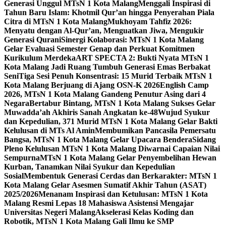
Generasi Unggul MTsN 1 Kota Malang
Menggali Inspirasi di
Tahun Baru Islam: Khotmil Qur’an hingga Penyerahan Piala
Citra di MTsN 1 Kota Malang
Mukhoyam Tahfiz 2026:
Menyatu dengan Al-Qur’an, Menguatkan Jiwa, Mengukir
Generasi Qurani
Sinergi Kolaborasi: MTsN 1 Kota Malang
Gelar Evaluasi Semester Genap dan Perkuat Komitmen
Kurikulum Merdeka
ART SPECTA 2: Bukti Nyata MTsN 1
Kota Malang Jadi Ruang Tumbuh Generasi Emas Berbakat
Seni
Tiga Sesi Penuh Konsentrasi: 15 Murid Terbaik MTsN 1
Kota Malang Berjuang di Ajang OSN-K 2026
English Camp
2026, MTsN 1 Kota Malang Gandeng Penutur Asing dari 4
Negara
Bertabur Bintang, MTsN 1 Kota Malang Sukses Gelar
Muwadda’ah Akhiris Sanah Angkatan ke-48
Wujud Syukur
dan Kepedulian, 371 Murid MTsN 1 Kota Malang Gelar Bakti
Kelulusan di MTs Al Amin
Membumikan Pancasila Pemersatu
Bangsa, MTsN 1 Kota Malang Gelar Upacara Bendera
Sidang
Pleno Kelulusan MTsN 1 Kota Malang Diwarnai Capaian Nilai
Sempurna
MTsN 1 Kota Malang Gelar Penyembelihan Hewan
Kurban, Tanamkan Nilai Syukur dan Kepedulian
Sosial
Membentuk Generasi Cerdas dan Berkarakter: MTsN 1
Kota Malang Gelar Asesmen Sumatif Akhir Tahun (ASAT)
2025/2026
Menanam Inspirasi dan Ketulusan: MTsN 1 Kota
Malang Resmi Lepas 18 Mahasiswa Asistensi Mengajar
Universitas Negeri Malang
Akselerasi Kelas Koding dan
Robotik, MTsN 1 Kota Malang Gali Ilmu ke SMP