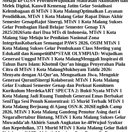
Melaju ke O2SN Provinsi
Wujudkan Madrasah Akuntabel dan
Melek Digital, Kanwil Kemenag Jatim Gelar Sosialisasi
Kelembagaan di MTsN 1 Kota Malang
Optimalkan Layanan
Pendidikan, MTsN 1 Kota Malang Gelar Rapat Dinas Akhir
Semester Genap
Rajut Sinergi, MTsN 1 Kota Malang Sukses
Gelar Pembagian Hasil Belajar Semester Genap TA
2025/2026
Satu dari Dua MTs di Indonesia, MTsN 1 Kota
Malang Siap Melaju ke Penilaian Nasional Zona
Integritas
Kobarkan Semangat PAWS 2026, OSIM MTsN 1
Kota Malang Sukses Gelar Pembukaan Class Meeting yang
Edukatif dan Kompetitif
M*STAR OLYMPIAD: Wujudkan
Generasi Unggul MTsN 1 Kota Malang
Menggali Inspirasi di
Tahun Baru Islam: Khotmil Qur’an hingga Penyerahan Piala
Citra di MTsN 1 Kota Malang
Mukhoyam Tahfiz 2026:
Menyatu dengan Al-Qur’an, Menguatkan Jiwa, Mengukir
Generasi Qurani
Sinergi Kolaborasi: MTsN 1 Kota Malang
Gelar Evaluasi Semester Genap dan Perkuat Komitmen
Kurikulum Merdeka
ART SPECTA 2: Bukti Nyata MTsN 1
Kota Malang Jadi Ruang Tumbuh Generasi Emas Berbakat
Seni
Tiga Sesi Penuh Konsentrasi: 15 Murid Terbaik MTsN 1
Kota Malang Berjuang di Ajang OSN-K 2026
English Camp
2026, MTsN 1 Kota Malang Gandeng Penutur Asing dari 4
Negara
Bertabur Bintang, MTsN 1 Kota Malang Sukses Gelar
Muwadda’ah Akhiris Sanah Angkatan ke-48
Wujud Syukur
dan Kepedulian, 371 Murid MTsN 1 Kota Malang Gelar Bakti