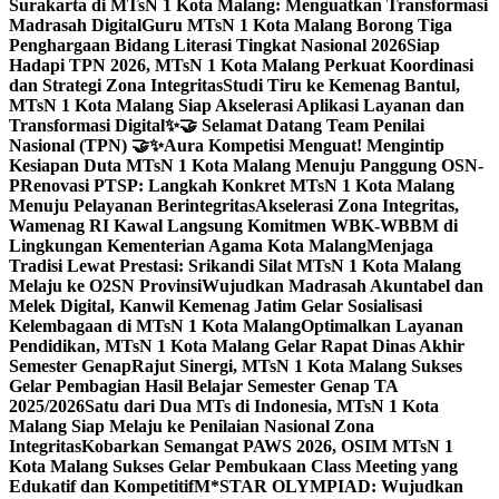
Surakarta di MTsN 1 Kota Malang: Menguatkan Transformasi
Madrasah Digital
Guru MTsN 1 Kota Malang Borong Tiga
Penghargaan Bidang Literasi Tingkat Nasional 2026
Siap
Hadapi TPN 2026, MTsN 1 Kota Malang Perkuat Koordinasi
dan Strategi Zona Integritas
Studi Tiru ke Kemenag Bantul,
MTsN 1 Kota Malang Siap Akselerasi Aplikasi Layanan dan
Transformasi Digital
✨🤝 Selamat Datang Team Penilai
Nasional (TPN) 🤝✨
Aura Kompetisi Menguat! Mengintip
Kesiapan Duta MTsN 1 Kota Malang Menuju Panggung OSN-
P
Renovasi PTSP: Langkah Konkret MTsN 1 Kota Malang
Menuju Pelayanan Berintegritas
Akselerasi Zona Integritas,
Wamenag RI Kawal Langsung Komitmen WBK-WBBM di
Lingkungan Kementerian Agama Kota Malang
Menjaga
Tradisi Lewat Prestasi: Srikandi Silat MTsN 1 Kota Malang
Melaju ke O2SN Provinsi
Wujudkan Madrasah Akuntabel dan
Melek Digital, Kanwil Kemenag Jatim Gelar Sosialisasi
Kelembagaan di MTsN 1 Kota Malang
Optimalkan Layanan
Pendidikan, MTsN 1 Kota Malang Gelar Rapat Dinas Akhir
Semester Genap
Rajut Sinergi, MTsN 1 Kota Malang Sukses
Gelar Pembagian Hasil Belajar Semester Genap TA
2025/2026
Satu dari Dua MTs di Indonesia, MTsN 1 Kota
Malang Siap Melaju ke Penilaian Nasional Zona
Integritas
Kobarkan Semangat PAWS 2026, OSIM MTsN 1
Kota Malang Sukses Gelar Pembukaan Class Meeting yang
Edukatif dan Kompetitif
M*STAR OLYMPIAD: Wujudkan