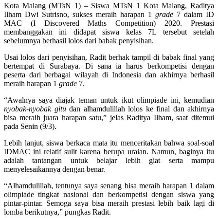
Kota Malang (MTsN 1) – Siswa MTsN 1 Kota Malang, Raditya
Ilham Dwi Sutrisno, sukses meraih harapan 1
grade
7 dalam ID
MAC (I Discovered Maths Competition) 2020. Prestasi
membanggakan ini didapat siswa kelas 7L tersebut setelah
sebelumnya berhasil lolos dari babak penyisihan.
Usai lolos dari penyisihan, Radit berhak tampil di babak final yang
bertempat di Surabaya. Di sana ia harus berkompetisi dengan
peserta dari berbagai wilayah di Indonesia dan akhirnya berhasil
meraih harapan 1
grade
7.
“Awalnya saya diajak teman untuk ikut olimpiade ini, kemudian
nyobak-nyobak gitu
dan alhamdulillah lolos ke final dan akhirnya
bisa meraih juara harapan satu,” jelas Raditya Ilham, saat ditemui
pada Senin (9/3).
Lebih lanjut, siswa berkaca mata itu menceritakan bahwa soal-soal
IDMAC ini relatif sulit karena berupa uraian. Namun, baginya itu
adalah tantangan untuk belajar lebih giat serta mampu
menyelesaikannya dengan benar.
“Alhamdulillah, tentunya saya senang bisa meraih harapan 1 dalam
olimpiade tingkat nasional dan berkompetisi dengan siswa yang
pintar-pintar. Semoga saya bisa meraih prestasi lebih baik lagi di
lomba berikutnya,” pungkas Radit.