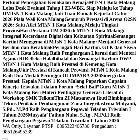
Perkuat Pencegahan Kenakalan Remaja
MTsN 1 Kota Malang
Lolos Desk Evaluasi Tahap I ZI-WBK, Siap Melaju ke Tahap
II
MTsN 1 Kota Malang Jadi Tuan Rumah Kejurkot Catur
2026 Piala Wali Kota Malang
Gemuruh Prestasi di Arena O2SN
2026: Satu Atlet MTsN 1 Kota Malang Melaju Tingkat
Provinsi
Hari Pertama UM 2026 di MTsN 1 Kota Malang:
Integrasi Kecerdasan Digital dan Kekuatan Spiritual
Semangat
Kartini Menggema di MTsN 1 Kota Malang: Menjadi Generasi
Berilmu dan Berakhlak
Peringati Hari Kartini, GTK dan Siswa
MTsN 1 Kota Malang Raih Penghargaan Literasi dari Menteri
Agama RI
Refleksi Halalbihalal dan Semangat Kartini: DWP
MTsN 1 Kota Malang Raih Prestasi di Kemenag Kota
Malang
Ukir Prestasi di Kancah Provinsi, MTsN 1 Kota Malang
Raih Dua Medali Perunggu OLIMPABA 2026
Sinergi dan
Prestasi: Kepala MTsN 1 Kota Malang Paparkan Capaian
Kinerja Triwulan I dalam Forum “Selat Bali”
Guru MTsN 1
Kota Malang Beri Materi Pentingnya Generasi Literat di
Workshop SMK Telkom
Tim ZI Matsanewa Ikuti Bimbingan
Teknis Penilaian Pembangunan Zona Integritas
Irma Mulyanti,
S.Pd., M.Pd Raih Penghargaan Pegawai Teladan Triwulan I
Tahun 2026
Musyafa’ Fathun Nuha, S.Ag., M.Pd.I Raih
Penghargaan Pegawai Teladan Triwulan I Tahun 2026
WA Only, Layanan PTSP : 0895323406730, Pengaduan :
085126495339