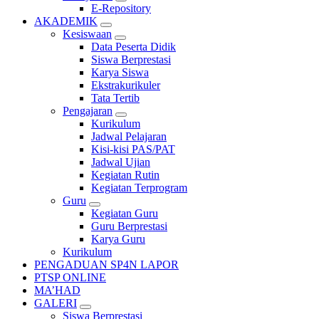
E-Repository
AKADEMIK
Kesiswaan
Data Peserta Didik
Siswa Berprestasi
Karya Siswa
Ekstrakurikuler
Tata Tertib
Pengajaran
Kurikulum
Jadwal Pelajaran
Kisi-kisi PAS/PAT
Jadwal Ujian
Kegiatan Rutin
Kegiatan Terprogram
Guru
Kegiatan Guru
Guru Berprestasi
Karya Guru
Kurikulum
PENGADUAN SP4N LAPOR
PTSP ONLINE
MA’HAD
GALERI
Siswa Berprestasi