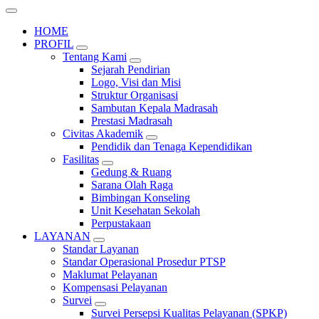
HOME
PROFIL
Tentang Kami
Sejarah Pendirian
Logo, Visi dan Misi
Struktur Organisasi
Sambutan Kepala Madrasah
Prestasi Madrasah
Civitas Akademik
Pendidik dan Tenaga Kependidikan
Fasilitas
Gedung & Ruang
Sarana Olah Raga
Bimbingan Konseling
Unit Kesehatan Sekolah
Perpustakaan
LAYANAN
Standar Layanan
Standar Operasional Prosedur PTSP
Maklumat Pelayanan
Kompensasi Pelayanan
Survei
Survei Persepsi Kualitas Pelayanan (SPKP)