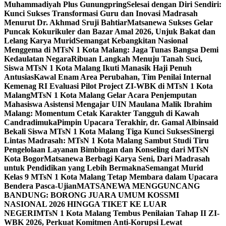
Muhammadiyah Plus Gunungpring
Selesai dengan Diri Sendiri:
Kunci Sukses Transformasi Guru dan Inovasi Madrasah
Menurut Dr. Akhmad Sruji Bahtiar
Matsanewa Sukses Gelar
Puncak Kokurikuler dan Bazar Amal 2026, Unjuk Bakat dan
Lelang Karya Murid
Semangat Kebangkitan Nasional
Menggema di MTsN 1 Kota Malang: Jaga Tunas Bangsa Demi
Kedaulatan Negara
Ribuan Langkah Menuju Tanah Suci,
Siswa MTsN 1 Kota Malang Ikuti Manasik Haji Penuh
Antusias
Kawal Enam Area Perubahan, Tim Penilai Internal
Kemenag RI Evaluasi Pilot Project ZI-WBK di MTsN 1 Kota
Malang
MTsN 1 Kota Malang Gelar Acara Penjemputan
Mahasiswa Asistensi Mengajar UIN Maulana Malik Ibrahim
Malang: Momentum Cetak Karakter Tangguh di Kawah
Candradimuka
Pimpin Upacara Terakhir, dr. Gamal Albinsaid
Bekali Siswa MTsN 1 Kota Malang Tiga Kunci Sukses
Sinergi
Lintas Madrasah: MTsN 1 Kota Malang Sambut Studi Tiru
Pengelolaan Layanan Bimbingan dan Konseling dari MTsN
Kota Bogor
Matsanewa Berbagi Karya Seni, Dari Madrasah
untuk Pendidikan yang Lebih Bermakna
Semangat Murid
Kelas 9 MTsN 1 Kota Malang Tetap Membara dalam Upacara
Bendera Pasca-Ujian
MATSANEWA MENGGUNCANG
BANDUNG: BORONG JUARA UMUM KOSSMI
NASIONAL 2026 HINGGA TIKET KE LUAR
NEGERI
MTsN 1 Kota Malang Tembus Penilaian Tahap II ZI-
WBK 2026, Perkuat Komitmen Anti-Korupsi Lewat