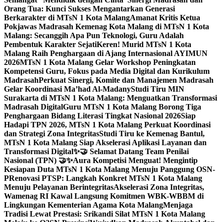
Orang Tua: Kunci Sukses Mengantarkan Generasi
Berkarakter di MTsN 1 Kota Malang
Amanat Kritis Ketua
Pokjawas Madrasah Kemenag Kota Malang di MTsN 1 Kota
Malang: Secanggih Apa Pun Teknologi, Guru Adalah
Pembentuk Karakter Sejati
Keren! Murid MTsN 1 Kota
Malang Raih Penghargaan di Ajang Internasional AYIMUN
2026
MTsN 1 Kota Malang Gelar Workshop Peningkatan
Kompetensi Guru, Fokus pada Media Digital dan Kurikulum
Madrasah
Perkuat Sinergi, Komite dan Manajemen Madrasah
Gelar Koordinasi Ma’had Al-Madany
Studi Tiru MIN
Surakarta di MTsN 1 Kota Malang: Menguatkan Transformasi
Madrasah Digital
Guru MTsN 1 Kota Malang Borong Tiga
Penghargaan Bidang Literasi Tingkat Nasional 2026
Siap
Hadapi TPN 2026, MTsN 1 Kota Malang Perkuat Koordinasi
dan Strategi Zona Integritas
Studi Tiru ke Kemenag Bantul,
MTsN 1 Kota Malang Siap Akselerasi Aplikasi Layanan dan
Transformasi Digital
✨🤝 Selamat Datang Team Penilai
Nasional (TPN) 🤝✨
Aura Kompetisi Menguat! Mengintip
Kesiapan Duta MTsN 1 Kota Malang Menuju Panggung OSN-
P
Renovasi PTSP: Langkah Konkret MTsN 1 Kota Malang
Menuju Pelayanan Berintegritas
Akselerasi Zona Integritas,
Wamenag RI Kawal Langsung Komitmen WBK-WBBM di
Lingkungan Kementerian Agama Kota Malang
Menjaga
Tradisi Lewat Prestasi: Srikandi Silat MTsN 1 Kota Malang