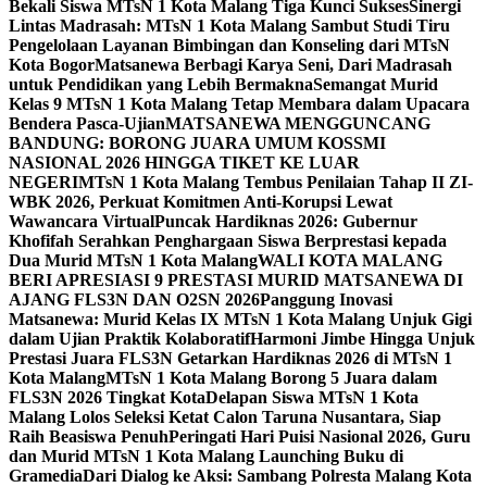
Bekali Siswa MTsN 1 Kota Malang Tiga Kunci Sukses
Sinergi
Lintas Madrasah: MTsN 1 Kota Malang Sambut Studi Tiru
Pengelolaan Layanan Bimbingan dan Konseling dari MTsN
Kota Bogor
Matsanewa Berbagi Karya Seni, Dari Madrasah
untuk Pendidikan yang Lebih Bermakna
Semangat Murid
Kelas 9 MTsN 1 Kota Malang Tetap Membara dalam Upacara
Bendera Pasca-Ujian
MATSANEWA MENGGUNCANG
BANDUNG: BORONG JUARA UMUM KOSSMI
NASIONAL 2026 HINGGA TIKET KE LUAR
NEGERI
MTsN 1 Kota Malang Tembus Penilaian Tahap II ZI-
WBK 2026, Perkuat Komitmen Anti-Korupsi Lewat
Wawancara Virtual
Puncak Hardiknas 2026: Gubernur
Khofifah Serahkan Penghargaan Siswa Berprestasi kepada
Dua Murid MTsN 1 Kota Malang
WALI KOTA MALANG
BERI APRESIASI 9 PRESTASI MURID MATSANEWA DI
AJANG FLS3N DAN O2SN 2026
Panggung Inovasi
Matsanewa: Murid Kelas IX MTsN 1 Kota Malang Unjuk Gigi
dalam Ujian Praktik Kolaboratif
Harmoni Jimbe Hingga Unjuk
Prestasi Juara FLS3N Getarkan Hardiknas 2026 di MTsN 1
Kota Malang
MTsN 1 Kota Malang Borong 5 Juara dalam
FLS3N 2026 Tingkat Kota
Delapan Siswa MTsN 1 Kota
Malang Lolos Seleksi Ketat Calon Taruna Nusantara, Siap
Raih Beasiswa Penuh
Peringati Hari Puisi Nasional 2026, Guru
dan Murid MTsN 1 Kota Malang Launching Buku di
Gramedia
Dari Dialog ke Aksi: Sambang Polresta Malang Kota