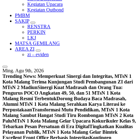
Kegiatan Upacara
Kegiatan Outbond
PMBM
SAKIP
RENSTRA
PERKIN
LKJ
MATSA GEMILANG
AREA ZI
zi – eviden
Ming. Agu 9th, 2026
Trending News:
Memperkuat Sinergi dan Integritas, MTsN 1
Kota Malang Terima Kunjungan Studi Pembangunan ZI dari
MTsN 2 Madiun
Sinergi Kuat Madrasah dan Orang Tua:
Pengurus POCO Angkatan 49, 50, dan 51 MTsN 1 Kota
Malang Resmi Terbentuk
Dorong Budaya Baca Madrasah,
Alumni MTsN 1 Kota Malang Serahkan Karya Literasi ke
Perpustakaan
Transformasi Mutu Pendidikan, MTsN 1 Kota
Malang Sambut Hangat Studi Tiru Rombongan MTsN 2 Kota
Palu
MTsN 1 Kota Malang Gelar Upacara Kokurikuler Kelas 9,
Tebarkan Pesan Persatuan di Era Digital
Tingkatkan Kualitas
Pelayanan Publik, MTsN 1 Kota Malang Gelar Bimtek
Excellent Front Office Berbasis Integritas
Kontingen