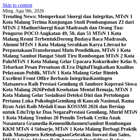
Skip to content
Ming. Agu 9th, 2026
Trending News:
Memperkuat Sinergi dan Integritas, MTsN 1
Kota Malang Terima Kunjungan Studi Pembangunan ZI dari
MTsN 2 Madiun
Sinergi Kuat Madrasah dan Orang Tua:
Pengurus POCO Angkatan 49, 50, dan 51 MTsN 1 Kota
Malang Resmi Terbentuk
Dorong Budaya Baca Madrasah,
Alumni MTsN 1 Kota Malang Serahkan Karya Literasi ke
Perpustakaan
Transformasi Mutu Pendidikan, MTsN 1 Kota
Malang Sambut Hangat Studi Tiru Rombongan MTsN 2 Kota
Palu
MTsN 1 Kota Malang Gelar Upacara Kokurikuler Kelas 9,
Tebarkan Pesan Persatuan di Era Digital
Tingkatkan Kualitas
Pelayanan Publik, MTsN 1 Kota Malang Gelar Bimtek
Excellent Front Office Berbasis Integritas
Kontingen
Matsanewa Raih Prestasi Gemilang di Jambore Koperasi Siswa
Kota Malang 2026
Peduli Kesehatan Mental Remaja, MTsN 1
Kota Malang Gelar Sosialisasi Deteksi Dini dan Pertolongan
Pertama Luka Psikologis
Gemilang di Kancah Nasional, Rama
Byan Azizi Raih Medali Emas KOSSMI 2026 dan Bersiap
untuk EduTrip ke Dua Negara
Prestasi Gemilang, Murid MTsN
1 Kota Malang Tembus 20 Penulis Terbaik Cerita Anak
Nusantara Gramedia-Kemendikdasmen
Sambut Rombongan
KKM MTsN 4 Sidoarjo, MTsN 1 Kota Malang Berbagi Praktik
Baik Manajemen Kelembagaan
Gebrakan Inovasi dan Sains,