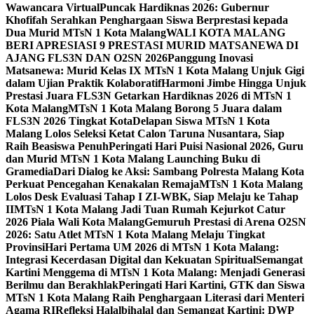
Wawancara Virtual
Puncak Hardiknas 2026: Gubernur
Khofifah Serahkan Penghargaan Siswa Berprestasi kepada
Dua Murid MTsN 1 Kota Malang
WALI KOTA MALANG
BERI APRESIASI 9 PRESTASI MURID MATSANEWA DI
AJANG FLS3N DAN O2SN 2026
Panggung Inovasi
Matsanewa: Murid Kelas IX MTsN 1 Kota Malang Unjuk Gigi
dalam Ujian Praktik Kolaboratif
Harmoni Jimbe Hingga Unjuk
Prestasi Juara FLS3N Getarkan Hardiknas 2026 di MTsN 1
Kota Malang
MTsN 1 Kota Malang Borong 5 Juara dalam
FLS3N 2026 Tingkat Kota
Delapan Siswa MTsN 1 Kota
Malang Lolos Seleksi Ketat Calon Taruna Nusantara, Siap
Raih Beasiswa Penuh
Peringati Hari Puisi Nasional 2026, Guru
dan Murid MTsN 1 Kota Malang Launching Buku di
Gramedia
Dari Dialog ke Aksi: Sambang Polresta Malang Kota
Perkuat Pencegahan Kenakalan Remaja
MTsN 1 Kota Malang
Lolos Desk Evaluasi Tahap I ZI-WBK, Siap Melaju ke Tahap
II
MTsN 1 Kota Malang Jadi Tuan Rumah Kejurkot Catur
2026 Piala Wali Kota Malang
Gemuruh Prestasi di Arena O2SN
2026: Satu Atlet MTsN 1 Kota Malang Melaju Tingkat
Provinsi
Hari Pertama UM 2026 di MTsN 1 Kota Malang:
Integrasi Kecerdasan Digital dan Kekuatan Spiritual
Semangat
Kartini Menggema di MTsN 1 Kota Malang: Menjadi Generasi
Berilmu dan Berakhlak
Peringati Hari Kartini, GTK dan Siswa
MTsN 1 Kota Malang Raih Penghargaan Literasi dari Menteri
Agama RI
Refleksi Halalbihalal dan Semangat Kartini: DWP