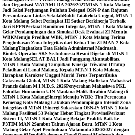
dan Organisasi MATAMUDA 2026/2027
MTsN 1 Kota Malang
Jadi Saksi Perjuangan Puluhan Delegasi OSN-P dan Rajutan
Persaudaraan Lintas Sekolah
Bukti Tatakelola Unggul, MTsN 1
Kota Malang Sabet Peringkat III Satker Berkinerja Terbaik
dari KPPN
Perkuat Komitmen Integritas, MTsN 1 Kota Malang
Gelar Pendampingan dan Simulasi Desk Evaluasi ZI Menuju
WBK
Menuju Predikat WBK, MTsN 1 Kota Malang Terima
Pengimbasan Zona Integritas dari Ketua Tim ZI MAN 2 Kota
Malang
Tingkatkan Tata Kelola Administrasi Madrasah,
Bimtek Operator SKS Se-Indonesia Resmi Digelar di MTsN 1
Kota Malang
SELAT BALI Jadi Panggung Akuntabilitas,
MTsN 1 Kota Malang Tampilkan Kinerja Triwulan II
Tutup
Pelatihan di Lanal Malang, Kepala MTsN 1 Kota Malang
Harapkan Karakter Unggul Murid Terus Terpatri
Buka
Cakrawala Global, MTsN 1 Kota Malang Hadirkan Mahasiswi
Prancis dalam M.I.N.D.S. 2026
Penyerahan Mahasiswa PKL
Fakultas Humaniora UIN Maulana Malik Ibrahim Malang di
MTsN 1 Kota Malang
Sinergi Menuju WBK: Tim Perencana
Kemenag Kota Malang Lakukan Pendampingan Intensif Zona
Integritas di MTsN 1
Sinergi Sukseskan OSN-P: MTsN 1 Kota
Malang Fasilitasi 53 Pelajar Hebat Tingkat Provinsi
Perkuat
Sistem TI, MTsN 1 Kota Malang Belajar Praktik Baik ke
P3TIM MAN 2
Sambut Tahun Ajaran Baru, MTsN 1 Kota
Malang Gelar Apel Pembukaan Matamuda 2026/2027 dengan
Semangat “Mendidik dengan Cinta”
Sinergi Madrasah dan