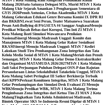
MTsN 1 Kota Malang Raih Anugerah Pendidikan Radar
Malang 2026
Satu-Satunya Delegasi MTs, Murid MTsN 1 Kota
Malang Ukir Sejarah Amankan 3 Penghargaan Sementara di
GYIS 2026
Penuh Antusias, Civitas Akademika MTsN 1 Kota
Malang Gelorakan Edukasi Genre Bersama Komisi IX DPR RI
dan BKKBN
Lewat Seni Peran, Teater Matsanewa Suarakan
Pesan Anti-Bullying di PAGSETA #4 Sanggar Angkasa
Menuju
Predikat Wilayah Bebas dari Korupsi, Tim Inti ZI MTsN 1
Kota Malang Ikuti Simulasi Wawancara Penilaian
Nasional
Sinergi Menuju Madrasah Unggul: Komite dan
Manajemen MTsN 1 Kota Malang Gelar Rakor Sosialisasi
RKAM
Sinergi Menuju Madrasah Unggul: MTsN 7 Kediri
Lakukan Studi Tiru Pembangunan Zona Integritas dan Tata
Kelola Media Sosial di MTsN 1 Kota Malang
Meriah dan Penuh
Semangat, MTsN 1 Kota Malang Gelar Demo Ekstrakurikuler
dan Organisasi MATAMUDA 2026/2027
MTsN 1 Kota Malang
Jadi Saksi Perjuangan Puluhan Delegasi OSN-P dan Rajutan
Persaudaraan Lintas Sekolah
Bukti Tatakelola Unggul, MTsN 1
Kota Malang Sabet Peringkat III Satker Berkinerja Terbaik
dari KPPN
Perkuat Komitmen Integritas, MTsN 1 Kota Malang
Gelar Pendampingan dan Simulasi Desk Evaluasi ZI Menuju
WBK
Menuju Predikat WBK, MTsN 1 Kota Malang Terima
Pengimbasan Zona Integritas dari Ketua Tim ZI MAN 2 Kota
Malang
Tingkatkan Tata Kelola Administrasi Madrasah,
Bimtek Operator SKS Se-Indonesia Resmi Digelar di MTsN 1