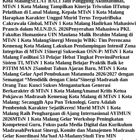
Kota Malang
SELAT BALI Jadi Panggung Akuntabilitas,
MTsN 1 Kota Malang Tampilkan Kinerja Triwulan II
Tutup
Pelatihan di Lanal Malang, Kepala MTsN 1 Kota Malang
Harapkan Karakter Unggul Murid Terus Terpatri
Buka
Cakrawala Global, MTsN 1 Kota Malang Hadirkan Mahasiswi
Prancis dalam M.I.N.D.S. 2026
Penyerahan Mahasiswa PKL
Fakultas Humaniora UIN Maulana Malik Ibrahim Malang di
MTsN 1 Kota Malang
Sinergi Menuju WBK: Tim Perencana
Kemenag Kota Malang Lakukan Pendampingan Intensif Zona
Integritas di MTsN 1
Sinergi Sukseskan OSN-P: MTsN 1 Kota
Malang Fasilitasi 53 Pelajar Hebat Tingkat Provinsi
Perkuat
Sistem TI, MTsN 1 Kota Malang Belajar Praktik Baik ke
P3TIM MAN 2
Sambut Tahun Ajaran Baru, MTsN 1 Kota
Malang Gelar Apel Pembukaan Matamuda 2026/2027 dengan
Semangat “Mendidik dengan Cinta”
Sinergi Madrasah dan
Orang Tua: Kunci Sukses Mengantarkan Generasi
Berkarakter di MTsN 1 Kota Malang
Amanat Kritis Ketua
Pokjawas Madrasah Kemenag Kota Malang di MTsN 1 Kota
Malang: Secanggih Apa Pun Teknologi, Guru Adalah
Pembentuk Karakter Sejati
Keren! Murid MTsN 1 Kota
Malang Raih Penghargaan di Ajang Internasional AYIMUN
2026
MTsN 1 Kota Malang Gelar Workshop Peningkatan
Kompetensi Guru, Fokus pada Media Digital dan Kurikulum
Madrasah
Perkuat Sinergi, Komite dan Manajemen Madrasah
Gelar Koordinasi Ma’had Al-Madany
Studi Tiru MIN