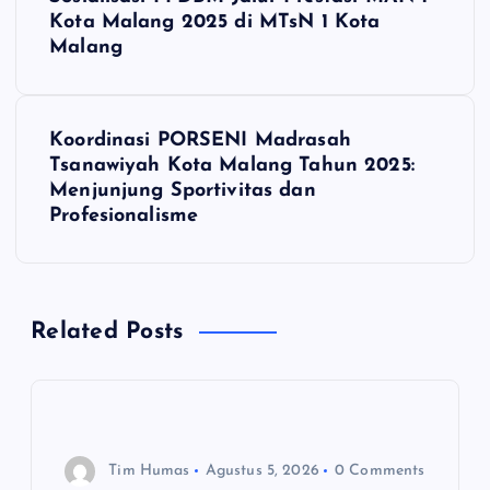
a
Kota Malang 2025 di MTsN 1 Kota
Malang
v
i
Koordinasi PORSENI Madrasah
Tsanawiyah Kota Malang Tahun 2025:
g
Menjunjung Sportivitas dan
Profesionalisme
a
s
Related Posts
i
p
o
Tim Humas
Agustus 5, 2026
0 Comments