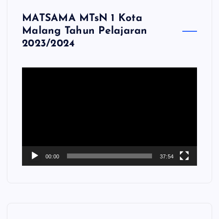
MATSAMA MTsN 1 Kota
Malang Tahun Pelajaran
2023/2024
P
e
m
u
t
a
r
V
00:00
37:54
i
d
e
o