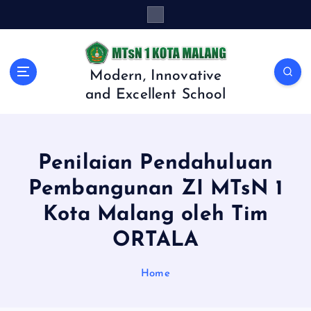
S
k
i
p
t
Modern, Innovative
o
and Excellent School
c
o
n
t
Penilaian Pendahuluan
e
n
Pembangunan ZI MTsN 1
t
Kota Malang oleh Tim
ORTALA
Home