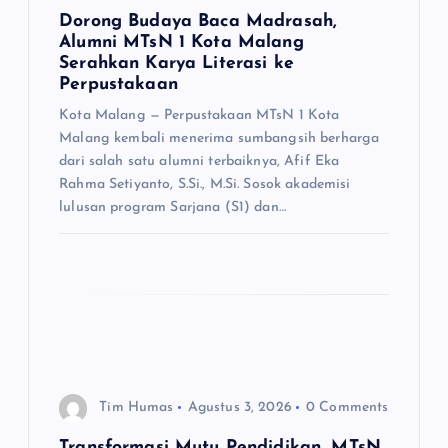
s
Dorong Budaya Baca Madrasah,
Alumni MTsN 1 Kota Malang
Serahkan Karya Literasi ke
Perpustakaan
Kota Malang — Perpustakaan MTsN 1 Kota
Malang kembali menerima sumbangsih berharga
dari salah satu alumni terbaiknya, Afif Eka
Rahma Setiyanto, S.Si., M.Si. Sosok akademisi
lulusan program Sarjana (S1) dan…
Tim Humas
Agustus 3, 2026
0 Comments
Transformasi Mutu Pendidikan, MTsN