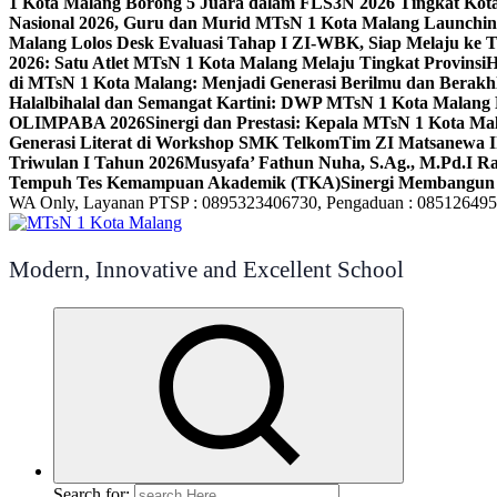
1 Kota Malang Borong 5 Juara dalam FLS3N 2026 Tingkat Kot
Nasional 2026, Guru dan Murid MTsN 1 Kota Malang Launchi
Malang Lolos Desk Evaluasi Tahap I ZI-WBK, Siap Melaju ke T
2026: Satu Atlet MTsN 1 Kota Malang Melaju Tingkat Provinsi
H
di MTsN 1 Kota Malang: Menjadi Generasi Berilmu dan Berakh
Halalbihalal dan Semangat Kartini: DWP MTsN 1 Kota Malang 
OLIMPABA 2026
Sinergi dan Prestasi: Kepala MTsN 1 Kota Ma
Generasi Literat di Workshop SMK Telkom
Tim ZI Matsanewa Ik
Triwulan I Tahun 2026
Musyafa’ Fathun Nuha, S.Ag., M.Pd.I R
Tempuh Tes Kemampuan Akademik (TKA)
Sinergi Membangun 
WA Only, Layanan PTSP : 0895323406730, Pengaduan : 08512649
Modern, Innovative and Excellent School
Search for: