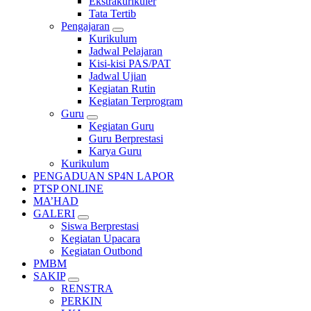
Ekstrakurikuler
Tata Tertib
Pengajaran
Kurikulum
Jadwal Pelajaran
Kisi-kisi PAS/PAT
Jadwal Ujian
Kegiatan Rutin
Kegiatan Terprogram
Guru
Kegiatan Guru
Guru Berprestasi
Karya Guru
Kurikulum
PENGADUAN SP4N LAPOR
PTSP ONLINE
MA’HAD
GALERI
Siswa Berprestasi
Kegiatan Upacara
Kegiatan Outbond
PMBM
SAKIP
RENSTRA
PERKIN