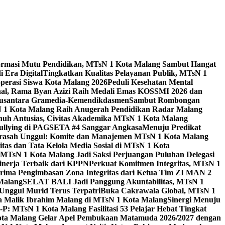
ormasi Mutu Pendidikan, MTsN 1 Kota Malang Sambut Hangat
 Era Digital
Tingkatkan Kualitas Pelayanan Publik, MTsN 1
perasi Siswa Kota Malang 2026
Peduli Kesehatan Mental
nal, Rama Byan Azizi Raih Medali Emas KOSSMI 2026 dan
 Nusantara Gramedia-Kemendikdasmen
Sambut Rombongan
N 1 Kota Malang Raih Anugerah Pendidikan Radar Malang
nuh Antusias, Civitas Akademika MTsN 1 Kota Malang
Bullying di PAGSETA #4 Sanggar Angkasa
Menuju Predikat
rasah Unggul: Komite dan Manajemen MTsN 1 Kota Malang
as dan Tata Kelola Media Sosial di MTsN 1 Kota
MTsN 1 Kota Malang Jadi Saksi Perjuangan Puluhan Delegasi
kinerja Terbaik dari KPPN
Perkuat Komitmen Integritas, MTsN 1
ima Pengimbasan Zona Integritas dari Ketua Tim ZI MAN 2
 Malang
SELAT BALI Jadi Panggung Akuntabilitas, MTsN 1
Unggul Murid Terus Terpatri
Buka Cakrawala Global, MTsN 1
 Malik Ibrahim Malang di MTsN 1 Kota Malang
Sinergi Menuju
P: MTsN 1 Kota Malang Fasilitasi 53 Pelajar Hebat Tingkat
ta Malang Gelar Apel Pembukaan Matamuda 2026/2027 dengan