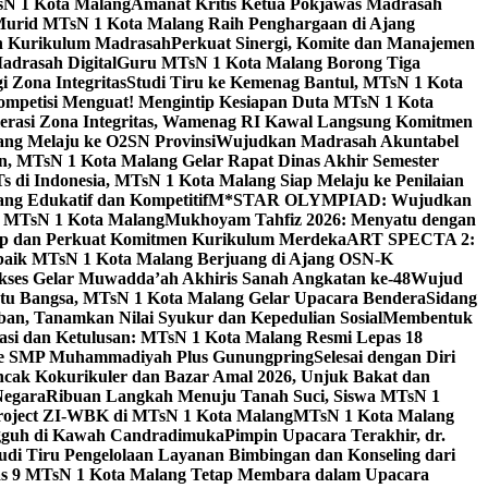
sN 1 Kota Malang
Amanat Kritis Ketua Pokjawas Madrasah
Murid MTsN 1 Kota Malang Raih Penghargaan di Ajang
an Kurikulum Madrasah
Perkuat Sinergi, Komite dan Manajemen
adrasah Digital
Guru MTsN 1 Kota Malang Borong Tiga
 Zona Integritas
Studi Tiru ke Kemenag Bantul, MTsN 1 Kota
mpetisi Menguat! Mengintip Kesiapan Duta MTsN 1 Kota
lerasi Zona Integritas, Wamenag RI Kawal Langsung Komitmen
lang Melaju ke O2SN Provinsi
Wujudkan Madrasah Akuntabel
, MTsN 1 Kota Malang Gelar Rapat Dinas Akhir Semester
s di Indonesia, MTsN 1 Kota Malang Siap Melaju ke Penilaian
g Edukatif dan Kompetitif
M*STAR OLYMPIAD: Wujudkan
di MTsN 1 Kota Malang
Mukhoyam Tahfiz 2026: Menyatu dengan
nap dan Perkuat Komitmen Kurikulum Merdeka
ART SPECTA 2:
erbaik MTsN 1 Kota Malang Berjuang di Ajang OSN-K
kses Gelar Muwadda’ah Akhiris Sanah Angkatan ke-48
Wujud
tu Bangsa, MTsN 1 Kota Malang Gelar Upacara Bendera
Sidang
n, Tanamkan Nilai Syukur dan Kepedulian Sosial
Membentuk
si dan Ketulusan: MTsN 1 Kota Malang Resmi Lepas 18
u ke SMP Muhammadiyah Plus Gunungpring
Selesai dengan Diri
cak Kokurikuler dan Bazar Amal 2026, Unjuk Bakat dan
Negara
Ribuan Langkah Menuju Tanah Suci, Siswa MTsN 1
Project ZI-WBK di MTsN 1 Kota Malang
MTsN 1 Kota Malang
ngguh di Kawah Candradimuka
Pimpin Upacara Terakhir, dr.
udi Tiru Pengelolaan Layanan Bimbingan dan Konseling dari
as 9 MTsN 1 Kota Malang Tetap Membara dalam Upacara