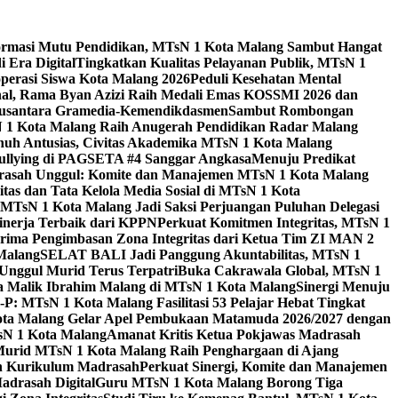
ormasi Mutu Pendidikan, MTsN 1 Kota Malang Sambut Hangat
 Era Digital
Tingkatkan Kualitas Pelayanan Publik, MTsN 1
perasi Siswa Kota Malang 2026
Peduli Kesehatan Mental
nal, Rama Byan Azizi Raih Medali Emas KOSSMI 2026 dan
 Nusantara Gramedia-Kemendikdasmen
Sambut Rombongan
N 1 Kota Malang Raih Anugerah Pendidikan Radar Malang
nuh Antusias, Civitas Akademika MTsN 1 Kota Malang
Bullying di PAGSETA #4 Sanggar Angkasa
Menuju Predikat
rasah Unggul: Komite dan Manajemen MTsN 1 Kota Malang
as dan Tata Kelola Media Sosial di MTsN 1 Kota
MTsN 1 Kota Malang Jadi Saksi Perjuangan Puluhan Delegasi
kinerja Terbaik dari KPPN
Perkuat Komitmen Integritas, MTsN 1
ima Pengimbasan Zona Integritas dari Ketua Tim ZI MAN 2
 Malang
SELAT BALI Jadi Panggung Akuntabilitas, MTsN 1
Unggul Murid Terus Terpatri
Buka Cakrawala Global, MTsN 1
 Malik Ibrahim Malang di MTsN 1 Kota Malang
Sinergi Menuju
P: MTsN 1 Kota Malang Fasilitasi 53 Pelajar Hebat Tingkat
ta Malang Gelar Apel Pembukaan Matamuda 2026/2027 dengan
sN 1 Kota Malang
Amanat Kritis Ketua Pokjawas Madrasah
Murid MTsN 1 Kota Malang Raih Penghargaan di Ajang
an Kurikulum Madrasah
Perkuat Sinergi, Komite dan Manajemen
adrasah Digital
Guru MTsN 1 Kota Malang Borong Tiga