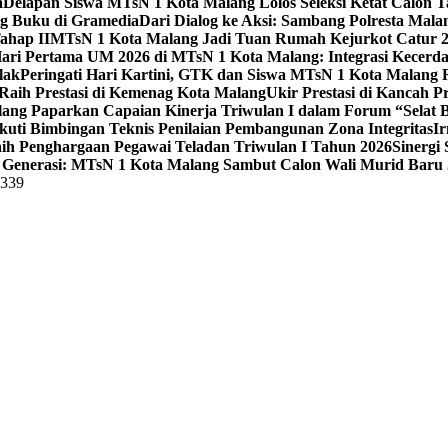
a
Delapan Siswa MTsN 1 Kota Malang Lolos Seleksi Ketat Calon T
ng Buku di Gramedia
Dari Dialog ke Aksi: Sambang Polresta Mal
ahap II
MTsN 1 Kota Malang Jadi Tuan Rumah Kejurkot Catur 20
ari Pertama UM 2026 di MTsN 1 Kota Malang: Integrasi Kecerdas
lak
Peringati Hari Kartini, GTK dan Siswa MTsN 1 Kota Malang 
Raih Prestasi di Kemenag Kota Malang
Ukir Prestasi di Kancah 
lang Paparkan Capaian Kinerja Triwulan I dalam Forum “Selat B
uti Bimbingan Teknis Penilaian Pembangunan Zona Integritas
Ir
aih Penghargaan Pegawai Teladan Triwulan I Tahun 2026
Sinergi
Generasi: MTsN 1 Kota Malang Sambut Calon Wali Murid Baru J
5339