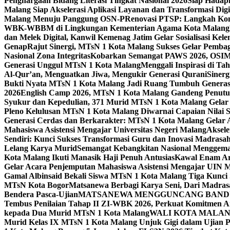
Penghargaan Bidang Literasi Tingkat Nasional 2026
Siap Hadapi
Malang Siap Akselerasi Aplikasi Layanan dan Transformasi Digi
Malang Menuju Panggung OSN-P
Renovasi PTSP: Langkah Kon
WBK-WBBM di Lingkungan Kementerian Agama Kota Malang
dan Melek Digital, Kanwil Kemenag Jatim Gelar Sosialisasi Ke
Genap
Rajut Sinergi, MTsN 1 Kota Malang Sukses Gelar Pembag
Nasional Zona Integritas
Kobarkan Semangat PAWS 2026, OSIM M
Generasi Unggul MTsN 1 Kota Malang
Menggali Inspirasi di T
Al-Qur’an, Menguatkan Jiwa, Mengukir Generasi Qurani
Siner
Bukti Nyata MTsN 1 Kota Malang Jadi Ruang Tumbuh Generas
2026
English Camp 2026, MTsN 1 Kota Malang Gandeng Penutur
Syukur dan Kepedulian, 371 Murid MTsN 1 Kota Malang Gelar 
Pleno Kelulusan MTsN 1 Kota Malang Diwarnai Capaian Nilai
Generasi Cerdas dan Berkarakter: MTsN 1 Kota Malang Gelar 
Mahasiswa Asistensi Mengajar Universitas Negeri Malang
Aksele
Sendiri: Kunci Sukses Transformasi Guru dan Inovasi Madrasa
Lelang Karya Murid
Semangat Kebangkitan Nasional Menggema
Kota Malang Ikuti Manasik Haji Penuh Antusias
Kawal Enam Are
Gelar Acara Penjemputan Mahasiswa Asistensi Mengajar UIN
Gamal Albinsaid Bekali Siswa MTsN 1 Kota Malang Tiga Kunci
MTsN Kota Bogor
Matsanewa Berbagi Karya Seni, Dari Madra
Bendera Pasca-Ujian
MATSANEWA MENGGUNCANG BANDUNG
Tembus Penilaian Tahap II ZI-WBK 2026, Perkuat Komitmen A
kepada Dua Murid MTsN 1 Kota Malang
WALI KOTA MALANG
Murid Kelas IX MTsN 1 Kota Malang Unjuk Gigi dalam Ujian Pr