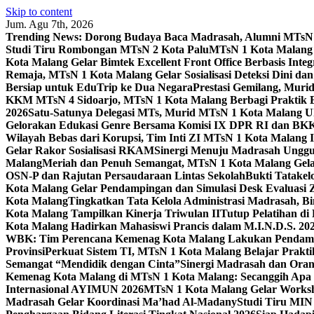
Skip to content
Jum. Agu 7th, 2026
Trending News:
Dorong Budaya Baca Madrasah, Alumni MTsN 1
Studi Tiru Rombongan MTsN 2 Kota Palu
MTsN 1 Kota Malang G
Kota Malang Gelar Bimtek Excellent Front Office Berbasis Integ
Remaja, MTsN 1 Kota Malang Gelar Sosialisasi Deteksi Dini da
Bersiap untuk EduTrip ke Dua Negara
Prestasi Gemilang, Mur
KKM MTsN 4 Sidoarjo, MTsN 1 Kota Malang Berbagi Praktik
2026
Satu-Satunya Delegasi MTs, Murid MTsN 1 Kota Malang U
Gelorakan Edukasi Genre Bersama Komisi IX DPR RI dan B
Wilayah Bebas dari Korupsi, Tim Inti ZI MTsN 1 Kota Malang I
Gelar Rakor Sosialisasi RKAM
Sinergi Menuju Madrasah Unggul
Malang
Meriah dan Penuh Semangat, MTsN 1 Kota Malang Gel
OSN-P dan Rajutan Persaudaraan Lintas Sekolah
Bukti Tatakel
Kota Malang Gelar Pendampingan dan Simulasi Desk Evaluas
Kota Malang
Tingkatkan Tata Kelola Administrasi Madrasah, B
Kota Malang Tampilkan Kinerja Triwulan II
Tutup Pelatihan d
Kota Malang Hadirkan Mahasiswi Prancis dalam M.I.N.D.S. 20
WBK: Tim Perencana Kemenag Kota Malang Lakukan Pendampin
Provinsi
Perkuat Sistem TI, MTsN 1 Kota Malang Belajar Prak
Semangat “Mendidik dengan Cinta”
Sinergi Madrasah dan Oran
Kemenag Kota Malang di MTsN 1 Kota Malang: Secanggih Apa 
Internasional AYIMUN 2026
MTsN 1 Kota Malang Gelar Worksh
Madrasah Gelar Koordinasi Ma’had Al-Madany
Studi Tiru MIN