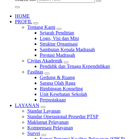
HOME
PROFIL
Tentang Kami
Sejarah Pendirian
Logo, Visi dan Misi
Struktur Organisasi
Sambutan Kepala Madrasah
Prestasi Madrasah
Civitas Akademik
Pendidik dan Tenaga Kependidikan
Fasilitas
Gedung & Ruang
Sarana Olah Raga
Bimbingan Konseling
Unit Kesehatan Sekolah
Perpustakaan
LAYANAN
Standar Layanan
Standar Operasional Prosedur PTSP
Maklumat Pelayanan
Kompensasi Pelayanan
Survei
Survei Persepsi Kualitas Pelayanan (SPKP)