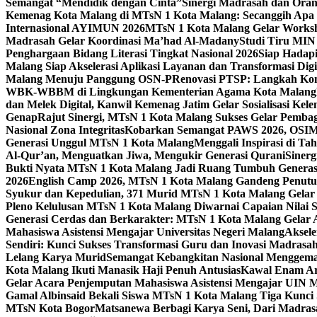
Semangat “Mendidik dengan Cinta”
Sinergi Madrasah dan Oran
Kemenag Kota Malang di MTsN 1 Kota Malang: Secanggih Apa 
Internasional AYIMUN 2026
MTsN 1 Kota Malang Gelar Worksh
Madrasah Gelar Koordinasi Ma’had Al-Madany
Studi Tiru MIN
Penghargaan Bidang Literasi Tingkat Nasional 2026
Siap Hadapi
Malang Siap Akselerasi Aplikasi Layanan dan Transformasi Digi
Malang Menuju Panggung OSN-P
Renovasi PTSP: Langkah Kon
WBK-WBBM di Lingkungan Kementerian Agama Kota Malang
dan Melek Digital, Kanwil Kemenag Jatim Gelar Sosialisasi Ke
Genap
Rajut Sinergi, MTsN 1 Kota Malang Sukses Gelar Pembag
Nasional Zona Integritas
Kobarkan Semangat PAWS 2026, OSIM M
Generasi Unggul MTsN 1 Kota Malang
Menggali Inspirasi di T
Al-Qur’an, Menguatkan Jiwa, Mengukir Generasi Qurani
Siner
Bukti Nyata MTsN 1 Kota Malang Jadi Ruang Tumbuh Generas
2026
English Camp 2026, MTsN 1 Kota Malang Gandeng Penutur
Syukur dan Kepedulian, 371 Murid MTsN 1 Kota Malang Gelar 
Pleno Kelulusan MTsN 1 Kota Malang Diwarnai Capaian Nilai
Generasi Cerdas dan Berkarakter: MTsN 1 Kota Malang Gelar 
Mahasiswa Asistensi Mengajar Universitas Negeri Malang
Aksele
Sendiri: Kunci Sukses Transformasi Guru dan Inovasi Madrasa
Lelang Karya Murid
Semangat Kebangkitan Nasional Menggema
Kota Malang Ikuti Manasik Haji Penuh Antusias
Kawal Enam Are
Gelar Acara Penjemputan Mahasiswa Asistensi Mengajar UIN
Gamal Albinsaid Bekali Siswa MTsN 1 Kota Malang Tiga Kunci
MTsN Kota Bogor
Matsanewa Berbagi Karya Seni, Dari Madra