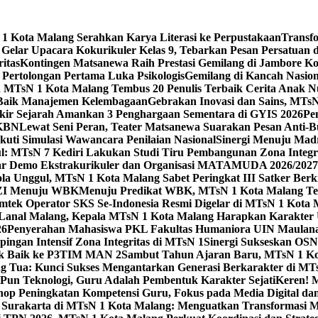
 Kota Malang Serahkan Karya Literasi ke Perpustakaan
Transf
elar Upacara Kokurikuler Kelas 9, Tebarkan Pesan Persatuan di
ritas
Kontingen Matsanewa Raih Prestasi Gemilang di Jambore Ko
n Pertolongan Pertama Luka Psikologis
Gemilang di Kancah Nasio
id MTsN 1 Kota Malang Tembus 20 Penulis Terbaik Cerita Anak
 Baik Manajemen Kelembagaan
Gebrakan Inovasi dan Sains, MTs
kir Sejarah Amankan 3 Penghargaan Sementara di GYIS 2026
Pe
KKBN
Lewat Seni Peran, Teater Matsanewa Suarakan Pesan Anti-
kuti Simulasi Wawancara Penilaian Nasional
Sinergi Menuju Mad
: MTsN 7 Kediri Lakukan Studi Tiru Pembangunan Zona Integrit
ar Demo Ekstrakurikuler dan Organisasi MATAMUDA 2026/2027
ola Unggul, MTsN 1 Kota Malang Sabet Peringkat III Satker Ber
i ZI Menuju WBK
Menuju Predikat WBK, MTsN 1 Kota Malang Ter
imtek Operator SKS Se-Indonesia Resmi Digelar di MTsN 1 Kota
i Lanal Malang, Kepala MTsN 1 Kota Malang Harapkan Karakter 
26
Penyerahan Mahasiswa PKL Fakultas Humaniora UIN Maulana
gan Intensif Zona Integritas di MTsN 1
Sinergi Sukseskan OSN-
tik Baik ke P3TIM MAN 2
Sambut Tahun Ajaran Baru, MTsN 1 Ko
g Tua: Kunci Sukses Mengantarkan Generasi Berkarakter di MT
Pun Teknologi, Guru Adalah Pembentuk Karakter Sejati
Keren! 
op Peningkatan Kompetensi Guru, Fokus pada Media Digital d
 Surakarta di MTsN 1 Kota Malang: Menguatkan Transformasi M