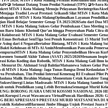
 TPN 2026, MTsN 1 Kota Malang Perkuat Koordinasi dan Strategi
tal
✨🤝 Selamat Datang Team Penilai Nasional (TPN) 🤝✨
Aura Ko
kret MTsN 1 Kota Malang Menuju Pelayanan Berintegritas
Akse
Menjaga Tradisi Lewat Prestasi: Srikandi Silat MTsN 1 Kota Ma
lembagaan di MTsN 1 Kota Malang
Optimalkan Layanan Pendidikan
ian Hasil Belajar Semester Genap TA 2025/2026
Satu dari Dua MT
TsN 1 Kota Malang Sukses Gelar Pembukaan Class Meeting yan
ahun Baru Islam: Khotmil Qur’an hingga Penyerahan Piala Citra 
gi Kolaborasi: MTsN 1 Kota Malang Gelar Evaluasi Semester Ge
i Emas Berbakat Seni
Tiga Sesi Penuh Konsentrasi: 15 Murid T
 Asing dari 4 Negara
Bertabur Bintang, MTsN 1 Kota Malang Su
Bakti Kelulusan di MTs Al Amin
Membumikan Pancasila Pemersa
 Sempurna
MTsN 1 Kota Malang Gelar Penyembelihan Hewan Kurba
Asesmen Sumatif Akhir Tahun (ASAT) 2025/2026
Menanam Inspira
rasi Kelas Koding dan Robotik, MTsN 1 Kota Malang Gali Ilm
h Menurut Dr. Akhmad Sruji Bahtiar
Matsanewa Sukses Gelar Pun
 di MTsN 1 Kota Malang: Jaga Tunas Bangsa Demi Kedaulatan 
a Perubahan, Tim Penilai Internal Kemenag RI Evaluasi Pilot 
 Maulana Malik Ibrahim Malang: Momentum Cetak Karakter Ta
 Sukses
Sinergi Lintas Madrasah: MTsN 1 Kota Malang Sambut St
sah untuk Pendidikan yang Lebih Bermakna
Semangat Murid Kel
: BORONG JUARA UMUM KOSSMI NASIONAL 2026 HI
nti-Korupsi Lewat Wawancara Virtual
Puncak Hardiknas 2026: G
 BERI APRESIASI 9 PRESTASI MURID MATSANEWA DI A
aktik Kolaboratif
Harmoni Jimbe Hingga Unjuk Prestasi Juara 