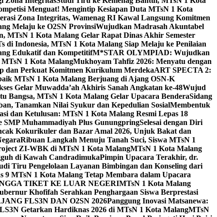
 Zona Integritas
Studi Tiru ke Kemenag Bantul, MTsN 1 Kota
mpetisi Menguat! Mengintip Kesiapan Duta MTsN 1 Kota
lerasi Zona Integritas, Wamenag RI Kawal Langsung Komitmen
lang Melaju ke O2SN Provinsi
Wujudkan Madrasah Akuntabel
, MTsN 1 Kota Malang Gelar Rapat Dinas Akhir Semester
s di Indonesia, MTsN 1 Kota Malang Siap Melaju ke Penilaian
g Edukatif dan Kompetitif
M*STAR OLYMPIAD: Wujudkan
di MTsN 1 Kota Malang
Mukhoyam Tahfiz 2026: Menyatu dengan
nap dan Perkuat Komitmen Kurikulum Merdeka
ART SPECTA 2:
erbaik MTsN 1 Kota Malang Berjuang di Ajang OSN-K
kses Gelar Muwadda’ah Akhiris Sanah Angkatan ke-48
Wujud
tu Bangsa, MTsN 1 Kota Malang Gelar Upacara Bendera
Sidang
n, Tanamkan Nilai Syukur dan Kepedulian Sosial
Membentuk
si dan Ketulusan: MTsN 1 Kota Malang Resmi Lepas 18
u ke SMP Muhammadiyah Plus Gunungpring
Selesai dengan Diri
cak Kokurikuler dan Bazar Amal 2026, Unjuk Bakat dan
Negara
Ribuan Langkah Menuju Tanah Suci, Siswa MTsN 1
Project ZI-WBK di MTsN 1 Kota Malang
MTsN 1 Kota Malang
ngguh di Kawah Candradimuka
Pimpin Upacara Terakhir, dr.
udi Tiru Pengelolaan Layanan Bimbingan dan Konseling dari
as 9 MTsN 1 Kota Malang Tetap Membara dalam Upacara
NGGA TIKET KE LUAR NEGERI
MTsN 1 Kota Malang
ubernur Khofifah Serahkan Penghargaan Siswa Berprestasi
JANG FLS3N DAN O2SN 2026
Panggung Inovasi Matsanewa:
FLS3N Getarkan Hardiknas 2026 di MTsN 1 Kota Malang
MTsN