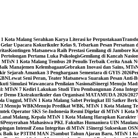
 Kota Malang Serahkan Karya Literasi ke Perpustakaan
Transf
elar Upacara Kokurikuler Kelas 9, Tebarkan Pesan Persatuan di
ritas
Kontingen Matsanewa Raih Prestasi Gemilang di Jambore Ko
n Pertolongan Pertama Luka Psikologis
Gemilang di Kancah Nasio
id MTsN 1 Kota Malang Tembus 20 Penulis Terbaik Cerita Anak
 Baik Manajemen Kelembagaan
Gebrakan Inovasi dan Sains, MTs
kir Sejarah Amankan 3 Penghargaan Sementara di GYIS 2026
Pe
KKBN
Lewat Seni Peran, Teater Matsanewa Suarakan Pesan Anti-
kuti Simulasi Wawancara Penilaian Nasional
Sinergi Menuju Mad
: MTsN 7 Kediri Lakukan Studi Tiru Pembangunan Zona Integrit
ar Demo Ekstrakurikuler dan Organisasi MATAMUDA 2026/2027
ola Unggul, MTsN 1 Kota Malang Sabet Peringkat III Satker Ber
i ZI Menuju WBK
Menuju Predikat WBK, MTsN 1 Kota Malang Ter
imtek Operator SKS Se-Indonesia Resmi Digelar di MTsN 1 Kota
i Lanal Malang, Kepala MTsN 1 Kota Malang Harapkan Karakter 
26
Penyerahan Mahasiswa PKL Fakultas Humaniora UIN Maulana
gan Intensif Zona Integritas di MTsN 1
Sinergi Sukseskan OSN-
tik Baik ke P3TIM MAN 2
Sambut Tahun Ajaran Baru, MTsN 1 Ko