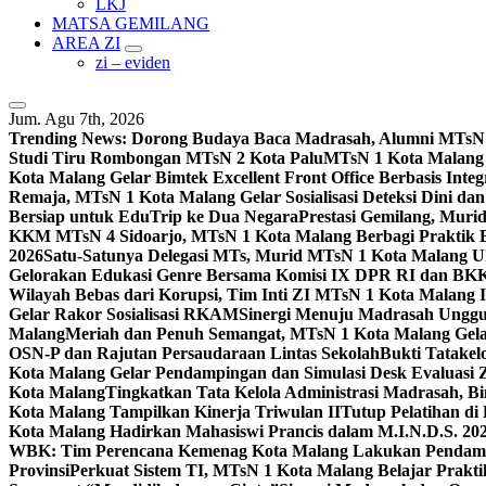
LKJ
MATSA GEMILANG
AREA ZI
zi – eviden
Jum. Agu 7th, 2026
Trending News:
Dorong Budaya Baca Madrasah, Alumni MTsN 1
Studi Tiru Rombongan MTsN 2 Kota Palu
MTsN 1 Kota Malang G
Kota Malang Gelar Bimtek Excellent Front Office Berbasis Integ
Remaja, MTsN 1 Kota Malang Gelar Sosialisasi Deteksi Dini da
Bersiap untuk EduTrip ke Dua Negara
Prestasi Gemilang, Mur
KKM MTsN 4 Sidoarjo, MTsN 1 Kota Malang Berbagi Praktik
2026
Satu-Satunya Delegasi MTs, Murid MTsN 1 Kota Malang U
Gelorakan Edukasi Genre Bersama Komisi IX DPR RI dan B
Wilayah Bebas dari Korupsi, Tim Inti ZI MTsN 1 Kota Malang I
Gelar Rakor Sosialisasi RKAM
Sinergi Menuju Madrasah Unggul
Malang
Meriah dan Penuh Semangat, MTsN 1 Kota Malang Gel
OSN-P dan Rajutan Persaudaraan Lintas Sekolah
Bukti Tatakel
Kota Malang Gelar Pendampingan dan Simulasi Desk Evaluas
Kota Malang
Tingkatkan Tata Kelola Administrasi Madrasah, B
Kota Malang Tampilkan Kinerja Triwulan II
Tutup Pelatihan d
Kota Malang Hadirkan Mahasiswi Prancis dalam M.I.N.D.S. 20
WBK: Tim Perencana Kemenag Kota Malang Lakukan Pendampin
Provinsi
Perkuat Sistem TI, MTsN 1 Kota Malang Belajar Prak