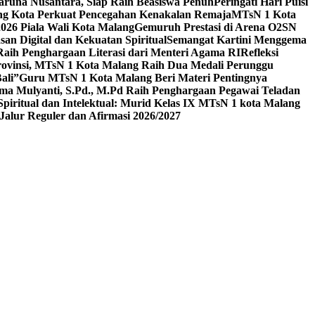
aruna Nusantara, Siap Raih Beasiswa Penuh
Peringati Hari Puisi
ang Kota Perkuat Pencegahan Kenakalan Remaja
MTsN 1 Kota
26 Piala Wali Kota Malang
Gemuruh Prestasi di Arena O2SN
an Digital dan Kekuatan Spiritual
Semangat Kartini Menggema
Raih Penghargaan Literasi dari Menteri Agama RI
Refleksi
Provinsi, MTsN 1 Kota Malang Raih Dua Medali Perunggu
ali”
Guru MTsN 1 Kota Malang Beri Materi Pentingnya
ma Mulyanti, S.Pd., M.Pd Raih Penghargaan Pegawai Teladan
 Spiritual dan Intelektual: Murid Kelas IX MTsN 1 kota Malang
alur Reguler dan Afirmasi 2026/2027