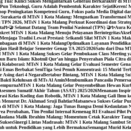
g Tua: Kunci Sukses Mengantarkan Generasi Berkarakter di MT
Pun Teknologi, Guru Adalah Pembentuk Karakter Sejati
Keren! 
op Peningkatan Kompetensi Guru, Fokus pada Media Digital d
 Surakarta di MTsN 1 Kota Malang: Menguatkan Transformasi M
 TPN 2026, MTsN 1 Kota Malang Perkuat Koordinasi dan Strategi
tal
✨🤝 Selamat Datang Team Penilai Nasional (TPN) 🤝✨
Aura Ko
kret MTsN 1 Kota Malang Menuju Pelayanan Berintegritas
Akse
Menjaga Tradisi Lewat Prestasi: Srikandi Silat MTsN 1 Kota Ma
lembagaan di MTsN 1 Kota Malang
Optimalkan Layanan Pendidikan
ian Hasil Belajar Semester Genap TA 2025/2026
Satu dari Dua MT
TsN 1 Kota Malang Sukses Gelar Pembukaan Class Meeting yan
ahun Baru Islam: Khotmil Qur’an hingga Penyerahan Piala Citra 
gi Kolaborasi: MTsN 1 Kota Malang Gelar Evaluasi Semester Ge
i Emas Berbakat Seni
Tiga Sesi Penuh Konsentrasi: 15 Murid T
 Asing dari 4 Negara
Bertabur Bintang, MTsN 1 Kota Malang Su
Bakti Kelulusan di MTs Al Amin
Membumikan Pancasila Pemersa
 Sempurna
MTsN 1 Kota Malang Gelar Penyembelihan Hewan Kurba
Asesmen Sumatif Akhir Tahun (ASAT) 2025/2026
Menanam Inspira
rasi Kelas Koding dan Robotik, MTsN 1 Kota Malang Gali Ilm
h Menurut Dr. Akhmad Sruji Bahtiar
Matsanewa Sukses Gelar Pun
 di MTsN 1 Kota Malang: Jaga Tunas Bangsa Demi Kedaulatan 
a Perubahan, Tim Penilai Internal Kemenag RI Evaluasi Pilot 
 Maulana Malik Ibrahim Malang: Momentum Cetak Karakter Ta
 Sukses
Sinergi Lintas Madrasah: MTsN 1 Kota Malang Sambut St
sah untuk Pendidikan yang Lebih Bermakna
Semangat Murid Kel