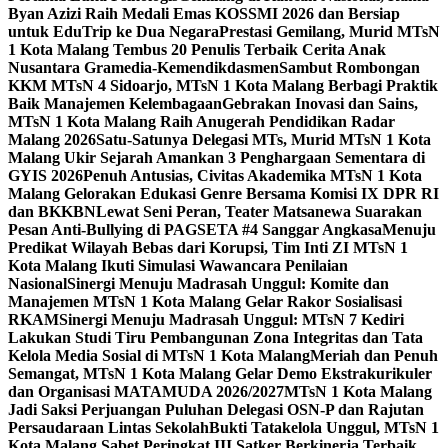
Byan Azizi Raih Medali Emas KOSSMI 2026 dan Bersiap
untuk EduTrip ke Dua Negara
Prestasi Gemilang, Murid MTsN
1 Kota Malang Tembus 20 Penulis Terbaik Cerita Anak
Nusantara Gramedia-Kemendikdasmen
Sambut Rombongan
KKM MTsN 4 Sidoarjo, MTsN 1 Kota Malang Berbagi Praktik
Baik Manajemen Kelembagaan
Gebrakan Inovasi dan Sains,
MTsN 1 Kota Malang Raih Anugerah Pendidikan Radar
Malang 2026
Satu-Satunya Delegasi MTs, Murid MTsN 1 Kota
Malang Ukir Sejarah Amankan 3 Penghargaan Sementara di
GYIS 2026
Penuh Antusias, Civitas Akademika MTsN 1 Kota
Malang Gelorakan Edukasi Genre Bersama Komisi IX DPR RI
dan BKKBN
Lewat Seni Peran, Teater Matsanewa Suarakan
Pesan Anti-Bullying di PAGSETA #4 Sanggar Angkasa
Menuju
Predikat Wilayah Bebas dari Korupsi, Tim Inti ZI MTsN 1
Kota Malang Ikuti Simulasi Wawancara Penilaian
Nasional
Sinergi Menuju Madrasah Unggul: Komite dan
Manajemen MTsN 1 Kota Malang Gelar Rakor Sosialisasi
RKAM
Sinergi Menuju Madrasah Unggul: MTsN 7 Kediri
Lakukan Studi Tiru Pembangunan Zona Integritas dan Tata
Kelola Media Sosial di MTsN 1 Kota Malang
Meriah dan Penuh
Semangat, MTsN 1 Kota Malang Gelar Demo Ekstrakurikuler
dan Organisasi MATAMUDA 2026/2027
MTsN 1 Kota Malang
Jadi Saksi Perjuangan Puluhan Delegasi OSN-P dan Rajutan
Persaudaraan Lintas Sekolah
Bukti Tatakelola Unggul, MTsN 1
Kota Malang Sabet Peringkat III Satker Berkinerja Terbaik