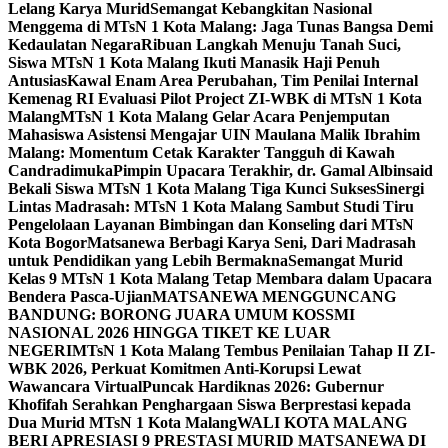
Lelang Karya Murid
Semangat Kebangkitan Nasional
Menggema di MTsN 1 Kota Malang: Jaga Tunas Bangsa Demi
Kedaulatan Negara
Ribuan Langkah Menuju Tanah Suci,
Siswa MTsN 1 Kota Malang Ikuti Manasik Haji Penuh
Antusias
Kawal Enam Area Perubahan, Tim Penilai Internal
Kemenag RI Evaluasi Pilot Project ZI-WBK di MTsN 1 Kota
Malang
MTsN 1 Kota Malang Gelar Acara Penjemputan
Mahasiswa Asistensi Mengajar UIN Maulana Malik Ibrahim
Malang: Momentum Cetak Karakter Tangguh di Kawah
Candradimuka
Pimpin Upacara Terakhir, dr. Gamal Albinsaid
Bekali Siswa MTsN 1 Kota Malang Tiga Kunci Sukses
Sinergi
Lintas Madrasah: MTsN 1 Kota Malang Sambut Studi Tiru
Pengelolaan Layanan Bimbingan dan Konseling dari MTsN
Kota Bogor
Matsanewa Berbagi Karya Seni, Dari Madrasah
untuk Pendidikan yang Lebih Bermakna
Semangat Murid
Kelas 9 MTsN 1 Kota Malang Tetap Membara dalam Upacara
Bendera Pasca-Ujian
MATSANEWA MENGGUNCANG
BANDUNG: BORONG JUARA UMUM KOSSMI
NASIONAL 2026 HINGGA TIKET KE LUAR
NEGERI
MTsN 1 Kota Malang Tembus Penilaian Tahap II ZI-
WBK 2026, Perkuat Komitmen Anti-Korupsi Lewat
Wawancara Virtual
Puncak Hardiknas 2026: Gubernur
Khofifah Serahkan Penghargaan Siswa Berprestasi kepada
Dua Murid MTsN 1 Kota Malang
WALI KOTA MALANG
BERI APRESIASI 9 PRESTASI MURID MATSANEWA DI