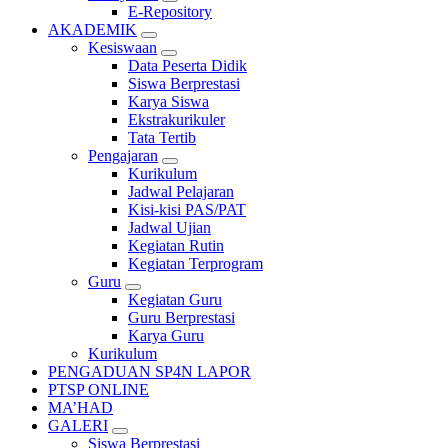
E-Repository
AKADEMIK
Kesiswaan
Data Peserta Didik
Siswa Berprestasi
Karya Siswa
Ekstrakurikuler
Tata Tertib
Pengajaran
Kurikulum
Jadwal Pelajaran
Kisi-kisi PAS/PAT
Jadwal Ujian
Kegiatan Rutin
Kegiatan Terprogram
Guru
Kegiatan Guru
Guru Berprestasi
Karya Guru
Kurikulum
PENGADUAN SP4N LAPOR
PTSP ONLINE
MA’HAD
GALERI
Siswa Berprestasi