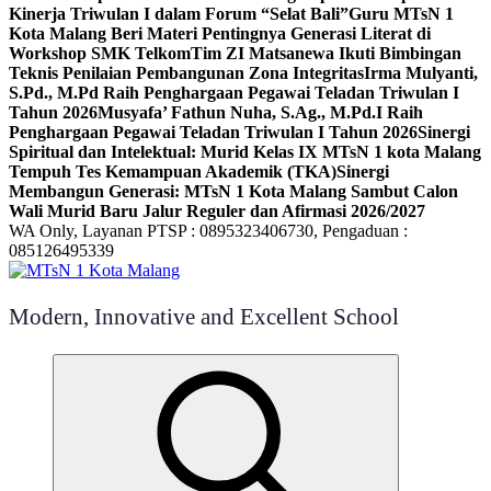
Kinerja Triwulan I dalam Forum “Selat Bali”
Guru MTsN 1
Kota Malang Beri Materi Pentingnya Generasi Literat di
Workshop SMK Telkom
Tim ZI Matsanewa Ikuti Bimbingan
Teknis Penilaian Pembangunan Zona Integritas
Irma Mulyanti,
S.Pd., M.Pd Raih Penghargaan Pegawai Teladan Triwulan I
Tahun 2026
Musyafa’ Fathun Nuha, S.Ag., M.Pd.I Raih
Penghargaan Pegawai Teladan Triwulan I Tahun 2026
Sinergi
Spiritual dan Intelektual: Murid Kelas IX MTsN 1 kota Malang
Tempuh Tes Kemampuan Akademik (TKA)
Sinergi
Membangun Generasi: MTsN 1 Kota Malang Sambut Calon
Wali Murid Baru Jalur Reguler dan Afirmasi 2026/2027
WA Only, Layanan PTSP : 0895323406730, Pengaduan :
085126495339
Modern, Innovative and Excellent School