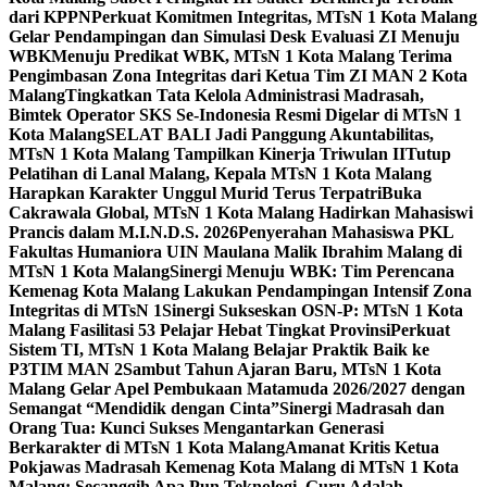
dari KPPN
Perkuat Komitmen Integritas, MTsN 1 Kota Malang
Gelar Pendampingan dan Simulasi Desk Evaluasi ZI Menuju
WBK
Menuju Predikat WBK, MTsN 1 Kota Malang Terima
Pengimbasan Zona Integritas dari Ketua Tim ZI MAN 2 Kota
Malang
Tingkatkan Tata Kelola Administrasi Madrasah,
Bimtek Operator SKS Se-Indonesia Resmi Digelar di MTsN 1
Kota Malang
SELAT BALI Jadi Panggung Akuntabilitas,
MTsN 1 Kota Malang Tampilkan Kinerja Triwulan II
Tutup
Pelatihan di Lanal Malang, Kepala MTsN 1 Kota Malang
Harapkan Karakter Unggul Murid Terus Terpatri
Buka
Cakrawala Global, MTsN 1 Kota Malang Hadirkan Mahasiswi
Prancis dalam M.I.N.D.S. 2026
Penyerahan Mahasiswa PKL
Fakultas Humaniora UIN Maulana Malik Ibrahim Malang di
MTsN 1 Kota Malang
Sinergi Menuju WBK: Tim Perencana
Kemenag Kota Malang Lakukan Pendampingan Intensif Zona
Integritas di MTsN 1
Sinergi Sukseskan OSN-P: MTsN 1 Kota
Malang Fasilitasi 53 Pelajar Hebat Tingkat Provinsi
Perkuat
Sistem TI, MTsN 1 Kota Malang Belajar Praktik Baik ke
P3TIM MAN 2
Sambut Tahun Ajaran Baru, MTsN 1 Kota
Malang Gelar Apel Pembukaan Matamuda 2026/2027 dengan
Semangat “Mendidik dengan Cinta”
Sinergi Madrasah dan
Orang Tua: Kunci Sukses Mengantarkan Generasi
Berkarakter di MTsN 1 Kota Malang
Amanat Kritis Ketua
Pokjawas Madrasah Kemenag Kota Malang di MTsN 1 Kota
Malang: Secanggih Apa Pun Teknologi, Guru Adalah