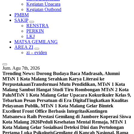
Kegiatan Upacara
Kegiatan Outbond
PMBM
SAKIP
RENSTRA
PERKIN
LKJ
MATSA GEMILANG
AREA ZI
zi – eviden
Jum. Agu 7th, 2026
Trending News:
Dorong Budaya Baca Madrasah, Alumni
MTsN 1 Kota Malang Serahkan Karya Literasi ke
Perpustakaan
Transformasi Mutu Pendidikan, MTsN 1 Kota
Malang Sambut Hangat Studi Tiru Rombongan MTsN 2 Kota
Palu
MTsN 1 Kota Malang Gelar Upacara Kokurikuler Kelas 9,
Tebarkan Pesan Persatuan di Era Digital
Tingkatkan Kualitas
Pelayanan Publik, MTsN 1 Kota Malang Gelar Bimtek
Excellent Front Office Berbasis Integritas
Kontingen
Matsanewa Raih Prestasi Gemilang di Jambore Koperasi Siswa
Kota Malang 2026
Peduli Kesehatan Mental Remaja, MTsN 1
Kota Malang Gelar Sosialisasi Deteksi Dini dan Pertolongan
Pertama Luka Psikologis
Gemilang di Kancah Nasional, Rama