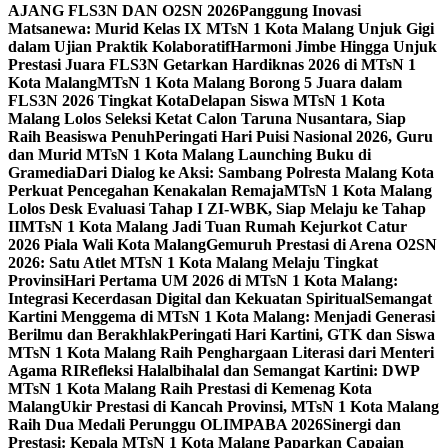
AJANG FLS3N DAN O2SN 2026
Panggung Inovasi
Matsanewa: Murid Kelas IX MTsN 1 Kota Malang Unjuk Gigi
dalam Ujian Praktik Kolaboratif
Harmoni Jimbe Hingga Unjuk
Prestasi Juara FLS3N Getarkan Hardiknas 2026 di MTsN 1
Kota Malang
MTsN 1 Kota Malang Borong 5 Juara dalam
FLS3N 2026 Tingkat Kota
Delapan Siswa MTsN 1 Kota
Malang Lolos Seleksi Ketat Calon Taruna Nusantara, Siap
Raih Beasiswa Penuh
Peringati Hari Puisi Nasional 2026, Guru
dan Murid MTsN 1 Kota Malang Launching Buku di
Gramedia
Dari Dialog ke Aksi: Sambang Polresta Malang Kota
Perkuat Pencegahan Kenakalan Remaja
MTsN 1 Kota Malang
Lolos Desk Evaluasi Tahap I ZI-WBK, Siap Melaju ke Tahap
II
MTsN 1 Kota Malang Jadi Tuan Rumah Kejurkot Catur
2026 Piala Wali Kota Malang
Gemuruh Prestasi di Arena O2SN
2026: Satu Atlet MTsN 1 Kota Malang Melaju Tingkat
Provinsi
Hari Pertama UM 2026 di MTsN 1 Kota Malang:
Integrasi Kecerdasan Digital dan Kekuatan Spiritual
Semangat
Kartini Menggema di MTsN 1 Kota Malang: Menjadi Generasi
Berilmu dan Berakhlak
Peringati Hari Kartini, GTK dan Siswa
MTsN 1 Kota Malang Raih Penghargaan Literasi dari Menteri
Agama RI
Refleksi Halalbihalal dan Semangat Kartini: DWP
MTsN 1 Kota Malang Raih Prestasi di Kemenag Kota
Malang
Ukir Prestasi di Kancah Provinsi, MTsN 1 Kota Malang
Raih Dua Medali Perunggu OLIMPABA 2026
Sinergi dan
Prestasi: Kepala MTsN 1 Kota Malang Paparkan Capaian