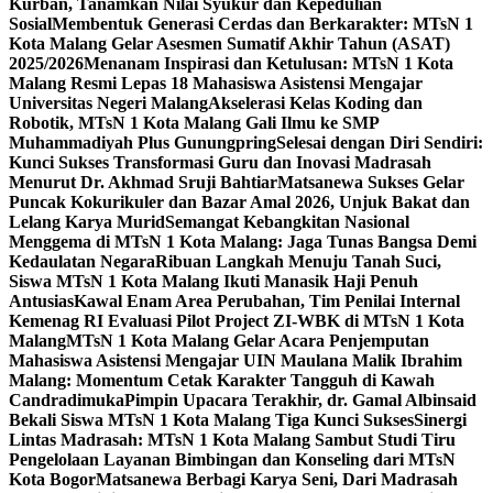
Kurban, Tanamkan Nilai Syukur dan Kepedulian
Sosial
Membentuk Generasi Cerdas dan Berkarakter: MTsN 1
Kota Malang Gelar Asesmen Sumatif Akhir Tahun (ASAT)
2025/2026
Menanam Inspirasi dan Ketulusan: MTsN 1 Kota
Malang Resmi Lepas 18 Mahasiswa Asistensi Mengajar
Universitas Negeri Malang
Akselerasi Kelas Koding dan
Robotik, MTsN 1 Kota Malang Gali Ilmu ke SMP
Muhammadiyah Plus Gunungpring
Selesai dengan Diri Sendiri:
Kunci Sukses Transformasi Guru dan Inovasi Madrasah
Menurut Dr. Akhmad Sruji Bahtiar
Matsanewa Sukses Gelar
Puncak Kokurikuler dan Bazar Amal 2026, Unjuk Bakat dan
Lelang Karya Murid
Semangat Kebangkitan Nasional
Menggema di MTsN 1 Kota Malang: Jaga Tunas Bangsa Demi
Kedaulatan Negara
Ribuan Langkah Menuju Tanah Suci,
Siswa MTsN 1 Kota Malang Ikuti Manasik Haji Penuh
Antusias
Kawal Enam Area Perubahan, Tim Penilai Internal
Kemenag RI Evaluasi Pilot Project ZI-WBK di MTsN 1 Kota
Malang
MTsN 1 Kota Malang Gelar Acara Penjemputan
Mahasiswa Asistensi Mengajar UIN Maulana Malik Ibrahim
Malang: Momentum Cetak Karakter Tangguh di Kawah
Candradimuka
Pimpin Upacara Terakhir, dr. Gamal Albinsaid
Bekali Siswa MTsN 1 Kota Malang Tiga Kunci Sukses
Sinergi
Lintas Madrasah: MTsN 1 Kota Malang Sambut Studi Tiru
Pengelolaan Layanan Bimbingan dan Konseling dari MTsN
Kota Bogor
Matsanewa Berbagi Karya Seni, Dari Madrasah