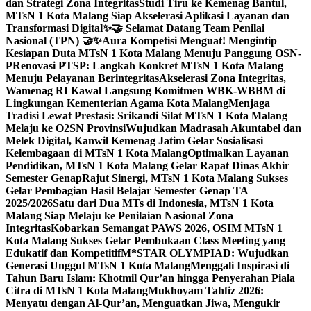
dan Strategi Zona Integritas
Studi Tiru ke Kemenag Bantul,
MTsN 1 Kota Malang Siap Akselerasi Aplikasi Layanan dan
Transformasi Digital
✨🤝 Selamat Datang Team Penilai
Nasional (TPN) 🤝✨
Aura Kompetisi Menguat! Mengintip
Kesiapan Duta MTsN 1 Kota Malang Menuju Panggung OSN-
P
Renovasi PTSP: Langkah Konkret MTsN 1 Kota Malang
Menuju Pelayanan Berintegritas
Akselerasi Zona Integritas,
Wamenag RI Kawal Langsung Komitmen WBK-WBBM di
Lingkungan Kementerian Agama Kota Malang
Menjaga
Tradisi Lewat Prestasi: Srikandi Silat MTsN 1 Kota Malang
Melaju ke O2SN Provinsi
Wujudkan Madrasah Akuntabel dan
Melek Digital, Kanwil Kemenag Jatim Gelar Sosialisasi
Kelembagaan di MTsN 1 Kota Malang
Optimalkan Layanan
Pendidikan, MTsN 1 Kota Malang Gelar Rapat Dinas Akhir
Semester Genap
Rajut Sinergi, MTsN 1 Kota Malang Sukses
Gelar Pembagian Hasil Belajar Semester Genap TA
2025/2026
Satu dari Dua MTs di Indonesia, MTsN 1 Kota
Malang Siap Melaju ke Penilaian Nasional Zona
Integritas
Kobarkan Semangat PAWS 2026, OSIM MTsN 1
Kota Malang Sukses Gelar Pembukaan Class Meeting yang
Edukatif dan Kompetitif
M*STAR OLYMPIAD: Wujudkan
Generasi Unggul MTsN 1 Kota Malang
Menggali Inspirasi di
Tahun Baru Islam: Khotmil Qur’an hingga Penyerahan Piala
Citra di MTsN 1 Kota Malang
Mukhoyam Tahfiz 2026:
Menyatu dengan Al-Qur’an, Menguatkan Jiwa, Mengukir