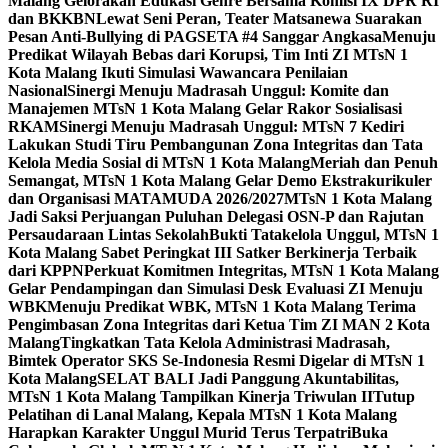
Malang Gelorakan Edukasi Genre Bersama Komisi IX DPR RI
dan BKKBN
Lewat Seni Peran, Teater Matsanewa Suarakan
Pesan Anti-Bullying di PAGSETA #4 Sanggar Angkasa
Menuju
Predikat Wilayah Bebas dari Korupsi, Tim Inti ZI MTsN 1
Kota Malang Ikuti Simulasi Wawancara Penilaian
Nasional
Sinergi Menuju Madrasah Unggul: Komite dan
Manajemen MTsN 1 Kota Malang Gelar Rakor Sosialisasi
RKAM
Sinergi Menuju Madrasah Unggul: MTsN 7 Kediri
Lakukan Studi Tiru Pembangunan Zona Integritas dan Tata
Kelola Media Sosial di MTsN 1 Kota Malang
Meriah dan Penuh
Semangat, MTsN 1 Kota Malang Gelar Demo Ekstrakurikuler
dan Organisasi MATAMUDA 2026/2027
MTsN 1 Kota Malang
Jadi Saksi Perjuangan Puluhan Delegasi OSN-P dan Rajutan
Persaudaraan Lintas Sekolah
Bukti Tatakelola Unggul, MTsN 1
Kota Malang Sabet Peringkat III Satker Berkinerja Terbaik
dari KPPN
Perkuat Komitmen Integritas, MTsN 1 Kota Malang
Gelar Pendampingan dan Simulasi Desk Evaluasi ZI Menuju
WBK
Menuju Predikat WBK, MTsN 1 Kota Malang Terima
Pengimbasan Zona Integritas dari Ketua Tim ZI MAN 2 Kota
Malang
Tingkatkan Tata Kelola Administrasi Madrasah,
Bimtek Operator SKS Se-Indonesia Resmi Digelar di MTsN 1
Kota Malang
SELAT BALI Jadi Panggung Akuntabilitas,
MTsN 1 Kota Malang Tampilkan Kinerja Triwulan II
Tutup
Pelatihan di Lanal Malang, Kepala MTsN 1 Kota Malang
Harapkan Karakter Unggul Murid Terus Terpatri
Buka