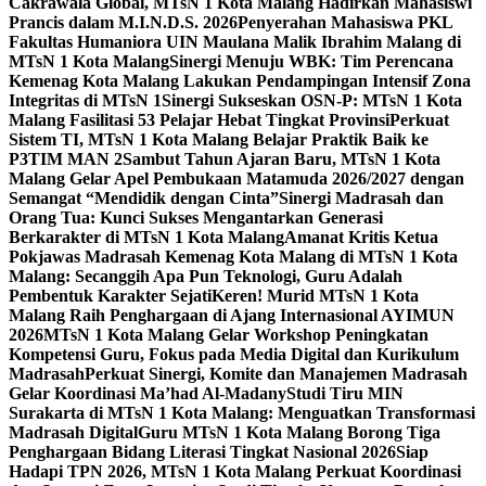
Cakrawala Global, MTsN 1 Kota Malang Hadirkan Mahasiswi
Prancis dalam M.I.N.D.S. 2026
Penyerahan Mahasiswa PKL
Fakultas Humaniora UIN Maulana Malik Ibrahim Malang di
MTsN 1 Kota Malang
Sinergi Menuju WBK: Tim Perencana
Kemenag Kota Malang Lakukan Pendampingan Intensif Zona
Integritas di MTsN 1
Sinergi Sukseskan OSN-P: MTsN 1 Kota
Malang Fasilitasi 53 Pelajar Hebat Tingkat Provinsi
Perkuat
Sistem TI, MTsN 1 Kota Malang Belajar Praktik Baik ke
P3TIM MAN 2
Sambut Tahun Ajaran Baru, MTsN 1 Kota
Malang Gelar Apel Pembukaan Matamuda 2026/2027 dengan
Semangat “Mendidik dengan Cinta”
Sinergi Madrasah dan
Orang Tua: Kunci Sukses Mengantarkan Generasi
Berkarakter di MTsN 1 Kota Malang
Amanat Kritis Ketua
Pokjawas Madrasah Kemenag Kota Malang di MTsN 1 Kota
Malang: Secanggih Apa Pun Teknologi, Guru Adalah
Pembentuk Karakter Sejati
Keren! Murid MTsN 1 Kota
Malang Raih Penghargaan di Ajang Internasional AYIMUN
2026
MTsN 1 Kota Malang Gelar Workshop Peningkatan
Kompetensi Guru, Fokus pada Media Digital dan Kurikulum
Madrasah
Perkuat Sinergi, Komite dan Manajemen Madrasah
Gelar Koordinasi Ma’had Al-Madany
Studi Tiru MIN
Surakarta di MTsN 1 Kota Malang: Menguatkan Transformasi
Madrasah Digital
Guru MTsN 1 Kota Malang Borong Tiga
Penghargaan Bidang Literasi Tingkat Nasional 2026
Siap
Hadapi TPN 2026, MTsN 1 Kota Malang Perkuat Koordinasi