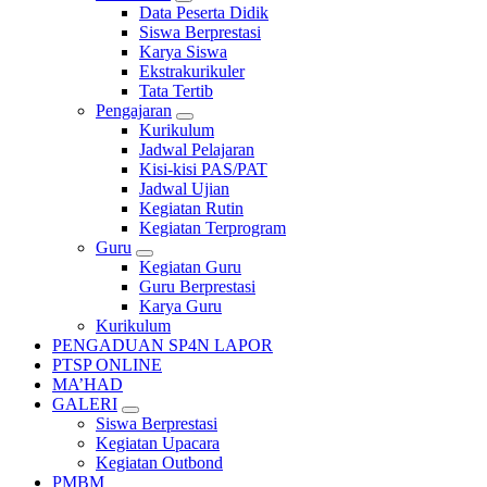
Data Peserta Didik
Siswa Berprestasi
Karya Siswa
Ekstrakurikuler
Tata Tertib
Pengajaran
Kurikulum
Jadwal Pelajaran
Kisi-kisi PAS/PAT
Jadwal Ujian
Kegiatan Rutin
Kegiatan Terprogram
Guru
Kegiatan Guru
Guru Berprestasi
Karya Guru
Kurikulum
PENGADUAN SP4N LAPOR
PTSP ONLINE
MA’HAD
GALERI
Siswa Berprestasi
Kegiatan Upacara
Kegiatan Outbond
PMBM