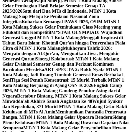
Semester Genap
Rajut Sinergi, MTsN 1 Kota Malang Sukses
Gelar Pembagian Hasil Belajar Semester Genap TA
2025/2026
Satu dari Dua MTs di Indonesia, MTsN 1 Kota
Malang Siap Melaju ke Penilaian Nasional Zona
Integritas
Kobarkan Semangat PAWS 2026, OSIM MTsN 1
Kota Malang Sukses Gelar Pembukaan Class Meeting yang
Edukatif dan Kompetitif
M*STAR OLYMPIAD: Wujudkan
Generasi Unggul MTsN 1 Kota Malang
Menggali Inspirasi di
Tahun Baru Islam: Khotmil Qur’an hingga Penyerahan Piala
Citra di MTsN 1 Kota Malang
Mukhoyam Tahfiz 2026:
Menyatu dengan Al-Qur’an, Menguatkan Jiwa, Mengukir
Generasi Qurani
Sinergi Kolaborasi: MTsN 1 Kota Malang
Gelar Evaluasi Semester Genap dan Perkuat Komitmen
Kurikulum Merdeka
ART SPECTA 2: Bukti Nyata MTsN 1
Kota Malang Jadi Ruang Tumbuh Generasi Emas Berbakat
Seni
Tiga Sesi Penuh Konsentrasi: 15 Murid Terbaik MTsN 1
Kota Malang Berjuang di Ajang OSN-K 2026
English Camp
2026, MTsN 1 Kota Malang Gandeng Penutur Asing dari 4
Negara
Bertabur Bintang, MTsN 1 Kota Malang Sukses Gelar
Muwadda’ah Akhiris Sanah Angkatan ke-48
Wujud Syukur
dan Kepedulian, 371 Murid MTsN 1 Kota Malang Gelar Bakti
Kelulusan di MTs Al Amin
Membumikan Pancasila Pemersatu
Bangsa, MTsN 1 Kota Malang Gelar Upacara Bendera
Sidang
Pleno Kelulusan MTsN 1 Kota Malang Diwarnai Capaian Nilai
Sempurna
MTsN 1 Kota Malang Gelar Penyembelihan Hewan