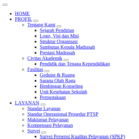
HOME
PROFIL
Tentang Kami
Sejarah Pendirian
Logo, Visi dan Misi
Struktur Organisasi
Sambutan Kepala Madrasah
Prestasi Madrasah
Civitas Akademik
Pendidik dan Tenaga Kependidikan
Fasilitas
Gedung & Ruang
Sarana Olah Raga
Bimbingan Konseling
Unit Kesehatan Sekolah
Perpustakaan
LAYANAN
Standar Layanan
Standar Operasional Prosedur PTSP
Maklumat Pelayanan
Kompensasi Pelayanan
Survei
Survei Persepsi Kualitas Pelayanan (SPKP)