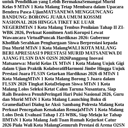
untuk Pendidikan yang Lebih Bermakna
Semangat Murid
Kelas 9 MTsN 1 Kota Malang Tetap Membara dalam Upacara
Bendera Pasca-Ujian
MATSANEWA MENGGUNCANG
BANDUNG: BORONG JUARA UMUM KOSSMI
NASIONAL 2026 HINGGA TIKET KE LUAR
NEGERI
MTsN 1 Kota Malang Tembus Penilaian Tahap II ZI-
WBK 2026, Perkuat Komitmen Anti-Korupsi Lewat
Wawancara Virtual
Puncak Hardiknas 2026: Gubernur
Khofifah Serahkan Penghargaan Siswa Berprestasi kepada
Dua Murid MTsN 1 Kota Malang
WALI KOTA MALANG
BERI APRESIASI 9 PRESTASI MURID MATSANEWA DI
AJANG FLS3N DAN O2SN 2026
Panggung Inovasi
Matsanewa: Murid Kelas IX MTsN 1 Kota Malang Unjuk Gigi
dalam Ujian Praktik Kolaboratif
Harmoni Jimbe Hingga Unjuk
Prestasi Juara FLS3N Getarkan Hardiknas 2026 di MTsN 1
Kota Malang
MTsN 1 Kota Malang Borong 5 Juara dalam
FLS3N 2026 Tingkat Kota
Delapan Siswa MTsN 1 Kota
Malang Lolos Seleksi Ketat Calon Taruna Nusantara, Siap
Raih Beasiswa Penuh
Peringati Hari Puisi Nasional 2026, Guru
dan Murid MTsN 1 Kota Malang Launching Buku di
Gramedia
Dari Dialog ke Aksi: Sambang Polresta Malang Kota
Perkuat Pencegahan Kenakalan Remaja
MTsN 1 Kota Malang
Lolos Desk Evaluasi Tahap I ZI-WBK, Siap Melaju ke Tahap
II
MTsN 1 Kota Malang Jadi Tuan Rumah Kejurkot Catur
2026 Piala Wali Kota Malang
Gemuruh Prestasi di Arena O2SN