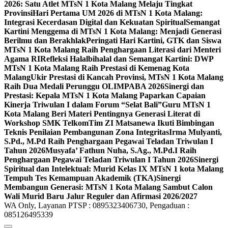
2026: Satu Atlet MTsN 1 Kota Malang Melaju Tingkat
Provinsi
Hari Pertama UM 2026 di MTsN 1 Kota Malang:
Integrasi Kecerdasan Digital dan Kekuatan Spiritual
Semangat
Kartini Menggema di MTsN 1 Kota Malang: Menjadi Generasi
Berilmu dan Berakhlak
Peringati Hari Kartini, GTK dan Siswa
MTsN 1 Kota Malang Raih Penghargaan Literasi dari Menteri
Agama RI
Refleksi Halalbihalal dan Semangat Kartini: DWP
MTsN 1 Kota Malang Raih Prestasi di Kemenag Kota
Malang
Ukir Prestasi di Kancah Provinsi, MTsN 1 Kota Malang
Raih Dua Medali Perunggu OLIMPABA 2026
Sinergi dan
Prestasi: Kepala MTsN 1 Kota Malang Paparkan Capaian
Kinerja Triwulan I dalam Forum “Selat Bali”
Guru MTsN 1
Kota Malang Beri Materi Pentingnya Generasi Literat di
Workshop SMK Telkom
Tim ZI Matsanewa Ikuti Bimbingan
Teknis Penilaian Pembangunan Zona Integritas
Irma Mulyanti,
S.Pd., M.Pd Raih Penghargaan Pegawai Teladan Triwulan I
Tahun 2026
Musyafa’ Fathun Nuha, S.Ag., M.Pd.I Raih
Penghargaan Pegawai Teladan Triwulan I Tahun 2026
Sinergi
Spiritual dan Intelektual: Murid Kelas IX MTsN 1 kota Malang
Tempuh Tes Kemampuan Akademik (TKA)
Sinergi
Membangun Generasi: MTsN 1 Kota Malang Sambut Calon
Wali Murid Baru Jalur Reguler dan Afirmasi 2026/2027
WA Only, Layanan PTSP : 0895323406730, Pengaduan :
085126495339