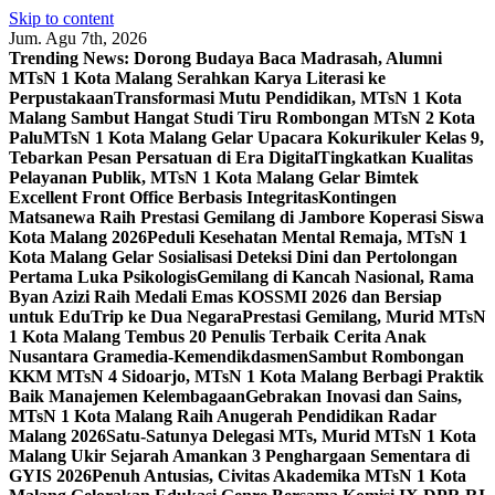
Skip to content
Jum. Agu 7th, 2026
Trending News:
Dorong Budaya Baca Madrasah, Alumni
MTsN 1 Kota Malang Serahkan Karya Literasi ke
Perpustakaan
Transformasi Mutu Pendidikan, MTsN 1 Kota
Malang Sambut Hangat Studi Tiru Rombongan MTsN 2 Kota
Palu
MTsN 1 Kota Malang Gelar Upacara Kokurikuler Kelas 9,
Tebarkan Pesan Persatuan di Era Digital
Tingkatkan Kualitas
Pelayanan Publik, MTsN 1 Kota Malang Gelar Bimtek
Excellent Front Office Berbasis Integritas
Kontingen
Matsanewa Raih Prestasi Gemilang di Jambore Koperasi Siswa
Kota Malang 2026
Peduli Kesehatan Mental Remaja, MTsN 1
Kota Malang Gelar Sosialisasi Deteksi Dini dan Pertolongan
Pertama Luka Psikologis
Gemilang di Kancah Nasional, Rama
Byan Azizi Raih Medali Emas KOSSMI 2026 dan Bersiap
untuk EduTrip ke Dua Negara
Prestasi Gemilang, Murid MTsN
1 Kota Malang Tembus 20 Penulis Terbaik Cerita Anak
Nusantara Gramedia-Kemendikdasmen
Sambut Rombongan
KKM MTsN 4 Sidoarjo, MTsN 1 Kota Malang Berbagi Praktik
Baik Manajemen Kelembagaan
Gebrakan Inovasi dan Sains,
MTsN 1 Kota Malang Raih Anugerah Pendidikan Radar
Malang 2026
Satu-Satunya Delegasi MTs, Murid MTsN 1 Kota
Malang Ukir Sejarah Amankan 3 Penghargaan Sementara di
GYIS 2026
Penuh Antusias, Civitas Akademika MTsN 1 Kota