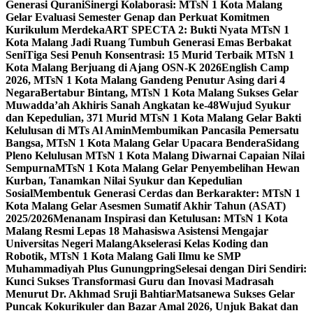
Generasi Qurani
Sinergi Kolaborasi: MTsN 1 Kota Malang
Gelar Evaluasi Semester Genap dan Perkuat Komitmen
Kurikulum Merdeka
ART SPECTA 2: Bukti Nyata MTsN 1
Kota Malang Jadi Ruang Tumbuh Generasi Emas Berbakat
Seni
Tiga Sesi Penuh Konsentrasi: 15 Murid Terbaik MTsN 1
Kota Malang Berjuang di Ajang OSN-K 2026
English Camp
2026, MTsN 1 Kota Malang Gandeng Penutur Asing dari 4
Negara
Bertabur Bintang, MTsN 1 Kota Malang Sukses Gelar
Muwadda’ah Akhiris Sanah Angkatan ke-48
Wujud Syukur
dan Kepedulian, 371 Murid MTsN 1 Kota Malang Gelar Bakti
Kelulusan di MTs Al Amin
Membumikan Pancasila Pemersatu
Bangsa, MTsN 1 Kota Malang Gelar Upacara Bendera
Sidang
Pleno Kelulusan MTsN 1 Kota Malang Diwarnai Capaian Nilai
Sempurna
MTsN 1 Kota Malang Gelar Penyembelihan Hewan
Kurban, Tanamkan Nilai Syukur dan Kepedulian
Sosial
Membentuk Generasi Cerdas dan Berkarakter: MTsN 1
Kota Malang Gelar Asesmen Sumatif Akhir Tahun (ASAT)
2025/2026
Menanam Inspirasi dan Ketulusan: MTsN 1 Kota
Malang Resmi Lepas 18 Mahasiswa Asistensi Mengajar
Universitas Negeri Malang
Akselerasi Kelas Koding dan
Robotik, MTsN 1 Kota Malang Gali Ilmu ke SMP
Muhammadiyah Plus Gunungpring
Selesai dengan Diri Sendiri:
Kunci Sukses Transformasi Guru dan Inovasi Madrasah
Menurut Dr. Akhmad Sruji Bahtiar
Matsanewa Sukses Gelar
Puncak Kokurikuler dan Bazar Amal 2026, Unjuk Bakat dan