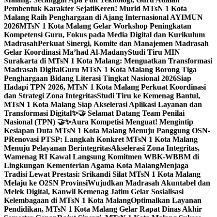
Pembentuk Karakter Sejati
Keren! Murid MTsN 1 Kota
Malang Raih Penghargaan di Ajang Internasional AYIMUN
2026
MTsN 1 Kota Malang Gelar Workshop Peningkatan
Kompetensi Guru, Fokus pada Media Digital dan Kurikulum
Madrasah
Perkuat Sinergi, Komite dan Manajemen Madrasah
Gelar Koordinasi Ma’had Al-Madany
Studi Tiru MIN
Surakarta di MTsN 1 Kota Malang: Menguatkan Transformasi
Madrasah Digital
Guru MTsN 1 Kota Malang Borong Tiga
Penghargaan Bidang Literasi Tingkat Nasional 2026
Siap
Hadapi TPN 2026, MTsN 1 Kota Malang Perkuat Koordinasi
dan Strategi Zona Integritas
Studi Tiru ke Kemenag Bantul,
MTsN 1 Kota Malang Siap Akselerasi Aplikasi Layanan dan
Transformasi Digital
✨🤝 Selamat Datang Team Penilai
Nasional (TPN) 🤝✨
Aura Kompetisi Menguat! Mengintip
Kesiapan Duta MTsN 1 Kota Malang Menuju Panggung OSN-
P
Renovasi PTSP: Langkah Konkret MTsN 1 Kota Malang
Menuju Pelayanan Berintegritas
Akselerasi Zona Integritas,
Wamenag RI Kawal Langsung Komitmen WBK-WBBM di
Lingkungan Kementerian Agama Kota Malang
Menjaga
Tradisi Lewat Prestasi: Srikandi Silat MTsN 1 Kota Malang
Melaju ke O2SN Provinsi
Wujudkan Madrasah Akuntabel dan
Melek Digital, Kanwil Kemenag Jatim Gelar Sosialisasi
Kelembagaan di MTsN 1 Kota Malang
Optimalkan Layanan
Pendidikan, MTsN 1 Kota Malang Gelar Rapat Dinas Akhir