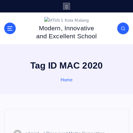
S
k
i
p
Modern, Innovative
t
and Excellent School
o
c
o
n
Tag ID MAC 2020
t
e
n
Home
t