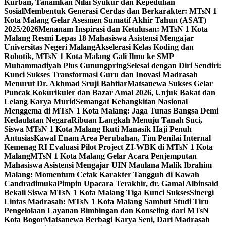
Kurban, Tanamkan Nilai Syukur dan Kepedulian
Sosial
Membentuk Generasi Cerdas dan Berkarakter: MTsN 1
Kota Malang Gelar Asesmen Sumatif Akhir Tahun (ASAT)
2025/2026
Menanam Inspirasi dan Ketulusan: MTsN 1 Kota
Malang Resmi Lepas 18 Mahasiswa Asistensi Mengajar
Universitas Negeri Malang
Akselerasi Kelas Koding dan
Robotik, MTsN 1 Kota Malang Gali Ilmu ke SMP
Muhammadiyah Plus Gunungpring
Selesai dengan Diri Sendiri:
Kunci Sukses Transformasi Guru dan Inovasi Madrasah
Menurut Dr. Akhmad Sruji Bahtiar
Matsanewa Sukses Gelar
Puncak Kokurikuler dan Bazar Amal 2026, Unjuk Bakat dan
Lelang Karya Murid
Semangat Kebangkitan Nasional
Menggema di MTsN 1 Kota Malang: Jaga Tunas Bangsa Demi
Kedaulatan Negara
Ribuan Langkah Menuju Tanah Suci,
Siswa MTsN 1 Kota Malang Ikuti Manasik Haji Penuh
Antusias
Kawal Enam Area Perubahan, Tim Penilai Internal
Kemenag RI Evaluasi Pilot Project ZI-WBK di MTsN 1 Kota
Malang
MTsN 1 Kota Malang Gelar Acara Penjemputan
Mahasiswa Asistensi Mengajar UIN Maulana Malik Ibrahim
Malang: Momentum Cetak Karakter Tangguh di Kawah
Candradimuka
Pimpin Upacara Terakhir, dr. Gamal Albinsaid
Bekali Siswa MTsN 1 Kota Malang Tiga Kunci Sukses
Sinergi
Lintas Madrasah: MTsN 1 Kota Malang Sambut Studi Tiru
Pengelolaan Layanan Bimbingan dan Konseling dari MTsN
Kota Bogor
Matsanewa Berbagi Karya Seni, Dari Madrasah