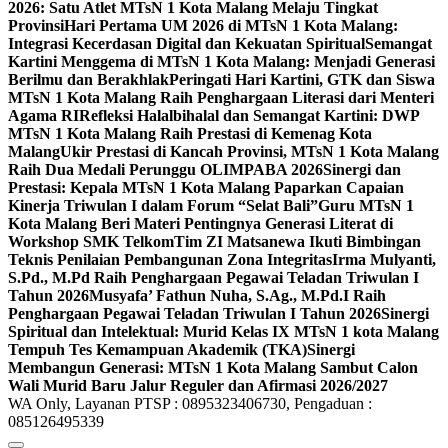
2026: Satu Atlet MTsN 1 Kota Malang Melaju Tingkat
Provinsi
Hari Pertama UM 2026 di MTsN 1 Kota Malang:
Integrasi Kecerdasan Digital dan Kekuatan Spiritual
Semangat
Kartini Menggema di MTsN 1 Kota Malang: Menjadi Generasi
Berilmu dan Berakhlak
Peringati Hari Kartini, GTK dan Siswa
MTsN 1 Kota Malang Raih Penghargaan Literasi dari Menteri
Agama RI
Refleksi Halalbihalal dan Semangat Kartini: DWP
MTsN 1 Kota Malang Raih Prestasi di Kemenag Kota
Malang
Ukir Prestasi di Kancah Provinsi, MTsN 1 Kota Malang
Raih Dua Medali Perunggu OLIMPABA 2026
Sinergi dan
Prestasi: Kepala MTsN 1 Kota Malang Paparkan Capaian
Kinerja Triwulan I dalam Forum “Selat Bali”
Guru MTsN 1
Kota Malang Beri Materi Pentingnya Generasi Literat di
Workshop SMK Telkom
Tim ZI Matsanewa Ikuti Bimbingan
Teknis Penilaian Pembangunan Zona Integritas
Irma Mulyanti,
S.Pd., M.Pd Raih Penghargaan Pegawai Teladan Triwulan I
Tahun 2026
Musyafa’ Fathun Nuha, S.Ag., M.Pd.I Raih
Penghargaan Pegawai Teladan Triwulan I Tahun 2026
Sinergi
Spiritual dan Intelektual: Murid Kelas IX MTsN 1 kota Malang
Tempuh Tes Kemampuan Akademik (TKA)
Sinergi
Membangun Generasi: MTsN 1 Kota Malang Sambut Calon
Wali Murid Baru Jalur Reguler dan Afirmasi 2026/2027
WA Only, Layanan PTSP : 0895323406730, Pengaduan :
085126495339