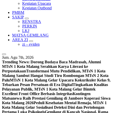
Kegiatan Upacara
Kegiatan Outbond
PMBM
SAKIP
RENSTRA
PERKIN
LKJ
MATSA GEMILANG
AREA ZI
zi – eviden
Jum. Agu 7th, 2026
Trending News:
Dorong Budaya Baca Madrasah, Alumni
MTsN 1 Kota Malang Serahkan Karya Literasi ke
Perpustakaan
Transformasi Mutu Pendidikan, MTsN 1 Kota
Malang Sambut Hangat Studi Tiru Rombongan MTsN 2 Kota
Palu
MTsN 1 Kota Malang Gelar Upacara Kokurikuler Kelas 9,
Tebarkan Pesan Persatuan di Era Digital
Tingkatkan Kualitas
Pelayanan Publik, MTsN 1 Kota Malang Gelar Bimtek
Excellent Front Office Berbasis Integritas
Kontingen
Matsanewa Raih Prestasi Gemilang di Jambore Koperasi Siswa
Kota Malang 2026
Peduli Kesehatan Mental Remaja, MTsN 1
Kota Malang Gelar Sosialisasi Deteksi Dini dan Pertolongan
Pertama Luka Psikologis
Gemilang di Kancah Nasional, Rama