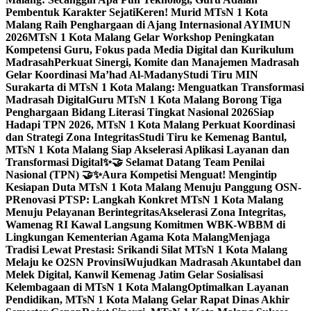
Pembentuk Karakter Sejati
Keren! Murid MTsN 1 Kota
Malang Raih Penghargaan di Ajang Internasional AYIMUN
2026
MTsN 1 Kota Malang Gelar Workshop Peningkatan
Kompetensi Guru, Fokus pada Media Digital dan Kurikulum
Madrasah
Perkuat Sinergi, Komite dan Manajemen Madrasah
Gelar Koordinasi Ma’had Al-Madany
Studi Tiru MIN
Surakarta di MTsN 1 Kota Malang: Menguatkan Transformasi
Madrasah Digital
Guru MTsN 1 Kota Malang Borong Tiga
Penghargaan Bidang Literasi Tingkat Nasional 2026
Siap
Hadapi TPN 2026, MTsN 1 Kota Malang Perkuat Koordinasi
dan Strategi Zona Integritas
Studi Tiru ke Kemenag Bantul,
MTsN 1 Kota Malang Siap Akselerasi Aplikasi Layanan dan
Transformasi Digital
✨🤝 Selamat Datang Team Penilai
Nasional (TPN) 🤝✨
Aura Kompetisi Menguat! Mengintip
Kesiapan Duta MTsN 1 Kota Malang Menuju Panggung OSN-
P
Renovasi PTSP: Langkah Konkret MTsN 1 Kota Malang
Menuju Pelayanan Berintegritas
Akselerasi Zona Integritas,
Wamenag RI Kawal Langsung Komitmen WBK-WBBM di
Lingkungan Kementerian Agama Kota Malang
Menjaga
Tradisi Lewat Prestasi: Srikandi Silat MTsN 1 Kota Malang
Melaju ke O2SN Provinsi
Wujudkan Madrasah Akuntabel dan
Melek Digital, Kanwil Kemenag Jatim Gelar Sosialisasi
Kelembagaan di MTsN 1 Kota Malang
Optimalkan Layanan
Pendidikan, MTsN 1 Kota Malang Gelar Rapat Dinas Akhir