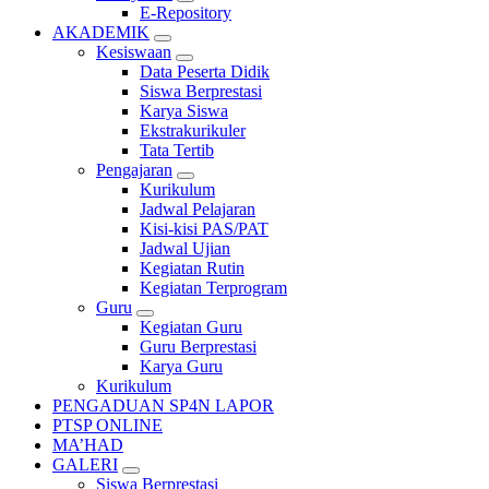
E-Repository
AKADEMIK
Kesiswaan
Data Peserta Didik
Siswa Berprestasi
Karya Siswa
Ekstrakurikuler
Tata Tertib
Pengajaran
Kurikulum
Jadwal Pelajaran
Kisi-kisi PAS/PAT
Jadwal Ujian
Kegiatan Rutin
Kegiatan Terprogram
Guru
Kegiatan Guru
Guru Berprestasi
Karya Guru
Kurikulum
PENGADUAN SP4N LAPOR
PTSP ONLINE
MA’HAD
GALERI
Siswa Berprestasi