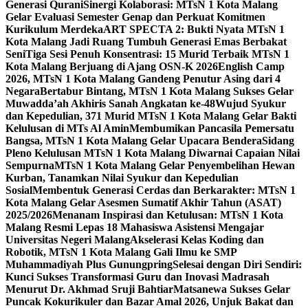
Generasi Qurani
Sinergi Kolaborasi: MTsN 1 Kota Malang
Gelar Evaluasi Semester Genap dan Perkuat Komitmen
Kurikulum Merdeka
ART SPECTA 2: Bukti Nyata MTsN 1
Kota Malang Jadi Ruang Tumbuh Generasi Emas Berbakat
Seni
Tiga Sesi Penuh Konsentrasi: 15 Murid Terbaik MTsN 1
Kota Malang Berjuang di Ajang OSN-K 2026
English Camp
2026, MTsN 1 Kota Malang Gandeng Penutur Asing dari 4
Negara
Bertabur Bintang, MTsN 1 Kota Malang Sukses Gelar
Muwadda’ah Akhiris Sanah Angkatan ke-48
Wujud Syukur
dan Kepedulian, 371 Murid MTsN 1 Kota Malang Gelar Bakti
Kelulusan di MTs Al Amin
Membumikan Pancasila Pemersatu
Bangsa, MTsN 1 Kota Malang Gelar Upacara Bendera
Sidang
Pleno Kelulusan MTsN 1 Kota Malang Diwarnai Capaian Nilai
Sempurna
MTsN 1 Kota Malang Gelar Penyembelihan Hewan
Kurban, Tanamkan Nilai Syukur dan Kepedulian
Sosial
Membentuk Generasi Cerdas dan Berkarakter: MTsN 1
Kota Malang Gelar Asesmen Sumatif Akhir Tahun (ASAT)
2025/2026
Menanam Inspirasi dan Ketulusan: MTsN 1 Kota
Malang Resmi Lepas 18 Mahasiswa Asistensi Mengajar
Universitas Negeri Malang
Akselerasi Kelas Koding dan
Robotik, MTsN 1 Kota Malang Gali Ilmu ke SMP
Muhammadiyah Plus Gunungpring
Selesai dengan Diri Sendiri:
Kunci Sukses Transformasi Guru dan Inovasi Madrasah
Menurut Dr. Akhmad Sruji Bahtiar
Matsanewa Sukses Gelar
Puncak Kokurikuler dan Bazar Amal 2026, Unjuk Bakat dan