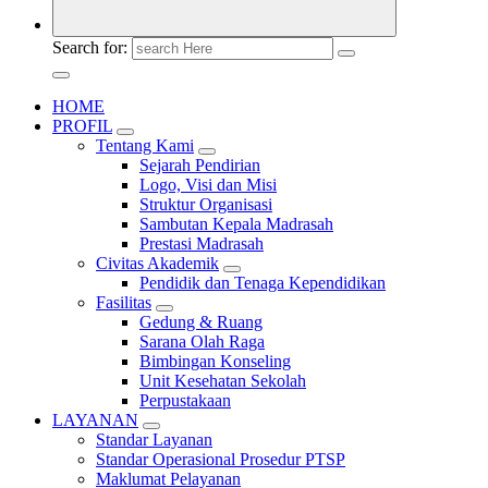
Search for:
HOME
PROFIL
Tentang Kami
Sejarah Pendirian
Logo, Visi dan Misi
Struktur Organisasi
Sambutan Kepala Madrasah
Prestasi Madrasah
Civitas Akademik
Pendidik dan Tenaga Kependidikan
Fasilitas
Gedung & Ruang
Sarana Olah Raga
Bimbingan Konseling
Unit Kesehatan Sekolah
Perpustakaan
LAYANAN
Standar Layanan
Standar Operasional Prosedur PTSP
Maklumat Pelayanan