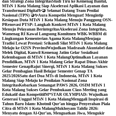
dan Strategi Zona Integritas
Studi Tiru ke Kemenag Bantul,
MTsN 1 Kota Malang Siap Akselerasi Aplikasi Layanan dan
Transformasi Digital
✨🤝 Selamat Datang Team Penilai
Nasional (TPN) 🤝✨
Aura Kompetisi Menguat! Mengintip
Kesiapan Duta MTsN 1 Kota Malang Menuju Panggung OSN-
P
Renovasi PTSP: Langkah Konkret MTsN 1 Kota Malang
Menuju Pelayanan Berintegritas
Akselerasi Zona Integritas,
Wamenag RI Kawal Langsung Komitmen WBK-WBBM di
Lingkungan Kementerian Agama Kota Malang
Menjaga
Tradisi Lewat Prestasi: Srikandi Silat MTsN 1 Kota Malang
Melaju ke O2SN Provinsi
Wujudkan Madrasah Akuntabel dan
Melek Digital, Kanwil Kemenag Jatim Gelar Sosialisasi
Kelembagaan di MTsN 1 Kota Malang
Optimalkan Layanan
Pendidikan, MTsN 1 Kota Malang Gelar Rapat Dinas Akhir
Semester Genap
Rajut Sinergi, MTsN 1 Kota Malang Sukses
Gelar Pembagian Hasil Belajar Semester Genap TA
2025/2026
Satu dari Dua MTs di Indonesia, MTsN 1 Kota
Malang Siap Melaju ke Penilaian Nasional Zona
Integritas
Kobarkan Semangat PAWS 2026, OSIM MTsN 1
Kota Malang Sukses Gelar Pembukaan Class Meeting yang
Edukatif dan Kompetitif
M*STAR OLYMPIAD: Wujudkan
Generasi Unggul MTsN 1 Kota Malang
Menggali Inspirasi di
Tahun Baru Islam: Khotmil Qur’an hingga Penyerahan Piala
Citra di MTsN 1 Kota Malang
Mukhoyam Tahfiz 2026:
Menyatu dengan Al-Qur’an, Menguatkan Jiwa, Mengukir