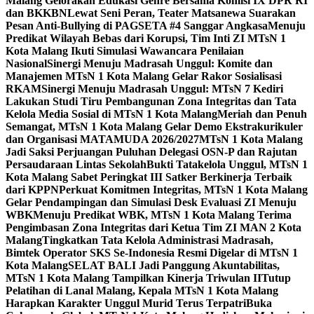
Malang Gelorakan Edukasi Genre Bersama Komisi IX DPR RI
dan BKKBN
Lewat Seni Peran, Teater Matsanewa Suarakan
Pesan Anti-Bullying di PAGSETA #4 Sanggar Angkasa
Menuju
Predikat Wilayah Bebas dari Korupsi, Tim Inti ZI MTsN 1
Kota Malang Ikuti Simulasi Wawancara Penilaian
Nasional
Sinergi Menuju Madrasah Unggul: Komite dan
Manajemen MTsN 1 Kota Malang Gelar Rakor Sosialisasi
RKAM
Sinergi Menuju Madrasah Unggul: MTsN 7 Kediri
Lakukan Studi Tiru Pembangunan Zona Integritas dan Tata
Kelola Media Sosial di MTsN 1 Kota Malang
Meriah dan Penuh
Semangat, MTsN 1 Kota Malang Gelar Demo Ekstrakurikuler
dan Organisasi MATAMUDA 2026/2027
MTsN 1 Kota Malang
Jadi Saksi Perjuangan Puluhan Delegasi OSN-P dan Rajutan
Persaudaraan Lintas Sekolah
Bukti Tatakelola Unggul, MTsN 1
Kota Malang Sabet Peringkat III Satker Berkinerja Terbaik
dari KPPN
Perkuat Komitmen Integritas, MTsN 1 Kota Malang
Gelar Pendampingan dan Simulasi Desk Evaluasi ZI Menuju
WBK
Menuju Predikat WBK, MTsN 1 Kota Malang Terima
Pengimbasan Zona Integritas dari Ketua Tim ZI MAN 2 Kota
Malang
Tingkatkan Tata Kelola Administrasi Madrasah,
Bimtek Operator SKS Se-Indonesia Resmi Digelar di MTsN 1
Kota Malang
SELAT BALI Jadi Panggung Akuntabilitas,
MTsN 1 Kota Malang Tampilkan Kinerja Triwulan II
Tutup
Pelatihan di Lanal Malang, Kepala MTsN 1 Kota Malang
Harapkan Karakter Unggul Murid Terus Terpatri
Buka