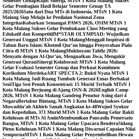
Semester Genap
Rajut Sinergi, MTsN 1 Kota Malang Sukses
Gelar Pembagian Hasil Belajar Semester Genap TA
2025/2026
Satu dari Dua MTs di Indonesia, MTsN 1 Kota
Malang Siap Melaju ke Penilaian Nasional Zona
Integritas
Kobarkan Semangat PAWS 2026, OSIM MTsN 1
Kota Malang Sukses Gelar Pembukaan Class Meeting yang
Edukatif dan Kompetitif
M*STAR OLYMPIAD: Wujudkan
Generasi Unggul MTsN 1 Kota Malang
Menggali Inspirasi di
Tahun Baru Islam: Khotmil Qur’an hingga Penyerahan Piala
Citra di MTsN 1 Kota Malang
Mukhoyam Tahfiz 2026:
Menyatu dengan Al-Qur’an, Menguatkan Jiwa, Mengukir
Generasi Qurani
Sinergi Kolaborasi: MTsN 1 Kota Malang
Gelar Evaluasi Semester Genap dan Perkuat Komitmen
Kurikulum Merdeka
ART SPECTA 2: Bukti Nyata MTsN 1
Kota Malang Jadi Ruang Tumbuh Generasi Emas Berbakat
Seni
Tiga Sesi Penuh Konsentrasi: 15 Murid Terbaik MTsN 1
Kota Malang Berjuang di Ajang OSN-K 2026
English Camp
2026, MTsN 1 Kota Malang Gandeng Penutur Asing dari 4
Negara
Bertabur Bintang, MTsN 1 Kota Malang Sukses Gelar
Muwadda’ah Akhiris Sanah Angkatan ke-48
Wujud Syukur
dan Kepedulian, 371 Murid MTsN 1 Kota Malang Gelar Bakti
Kelulusan di MTs Al Amin
Membumikan Pancasila Pemersatu
Bangsa, MTsN 1 Kota Malang Gelar Upacara Bendera
Sidang
Pleno Kelulusan MTsN 1 Kota Malang Diwarnai Capaian Nilai
Sempurna
MTsN 1 Kota Malang Gelar Penyembelihan Hewan