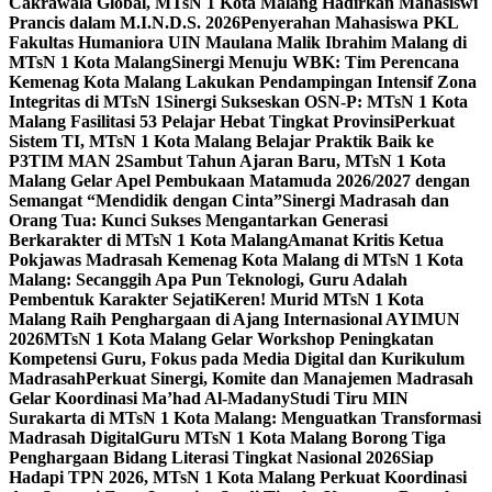
Cakrawala Global, MTsN 1 Kota Malang Hadirkan Mahasiswi
Prancis dalam M.I.N.D.S. 2026
Penyerahan Mahasiswa PKL
Fakultas Humaniora UIN Maulana Malik Ibrahim Malang di
MTsN 1 Kota Malang
Sinergi Menuju WBK: Tim Perencana
Kemenag Kota Malang Lakukan Pendampingan Intensif Zona
Integritas di MTsN 1
Sinergi Sukseskan OSN-P: MTsN 1 Kota
Malang Fasilitasi 53 Pelajar Hebat Tingkat Provinsi
Perkuat
Sistem TI, MTsN 1 Kota Malang Belajar Praktik Baik ke
P3TIM MAN 2
Sambut Tahun Ajaran Baru, MTsN 1 Kota
Malang Gelar Apel Pembukaan Matamuda 2026/2027 dengan
Semangat “Mendidik dengan Cinta”
Sinergi Madrasah dan
Orang Tua: Kunci Sukses Mengantarkan Generasi
Berkarakter di MTsN 1 Kota Malang
Amanat Kritis Ketua
Pokjawas Madrasah Kemenag Kota Malang di MTsN 1 Kota
Malang: Secanggih Apa Pun Teknologi, Guru Adalah
Pembentuk Karakter Sejati
Keren! Murid MTsN 1 Kota
Malang Raih Penghargaan di Ajang Internasional AYIMUN
2026
MTsN 1 Kota Malang Gelar Workshop Peningkatan
Kompetensi Guru, Fokus pada Media Digital dan Kurikulum
Madrasah
Perkuat Sinergi, Komite dan Manajemen Madrasah
Gelar Koordinasi Ma’had Al-Madany
Studi Tiru MIN
Surakarta di MTsN 1 Kota Malang: Menguatkan Transformasi
Madrasah Digital
Guru MTsN 1 Kota Malang Borong Tiga
Penghargaan Bidang Literasi Tingkat Nasional 2026
Siap
Hadapi TPN 2026, MTsN 1 Kota Malang Perkuat Koordinasi