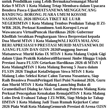
untuk Pendidikan yang Lebih Bermakna
Semangat Murid
Kelas 9 MTsN 1 Kota Malang Tetap Membara dalam Upacara
Bendera Pasca-Ujian
MATSANEWA MENGGUNCANG
BANDUNG: BORONG JUARA UMUM KOSSMI
NASIONAL 2026 HINGGA TIKET KE LUAR
NEGERI
MTsN 1 Kota Malang Tembus Penilaian Tahap II ZI-
WBK 2026, Perkuat Komitmen Anti-Korupsi Lewat
Wawancara Virtual
Puncak Hardiknas 2026: Gubernur
Khofifah Serahkan Penghargaan Siswa Berprestasi kepada
Dua Murid MTsN 1 Kota Malang
WALI KOTA MALANG
BERI APRESIASI 9 PRESTASI MURID MATSANEWA DI
AJANG FLS3N DAN O2SN 2026
Panggung Inovasi
Matsanewa: Murid Kelas IX MTsN 1 Kota Malang Unjuk Gigi
dalam Ujian Praktik Kolaboratif
Harmoni Jimbe Hingga Unjuk
Prestasi Juara FLS3N Getarkan Hardiknas 2026 di MTsN 1
Kota Malang
MTsN 1 Kota Malang Borong 5 Juara dalam
FLS3N 2026 Tingkat Kota
Delapan Siswa MTsN 1 Kota
Malang Lolos Seleksi Ketat Calon Taruna Nusantara, Siap
Raih Beasiswa Penuh
Peringati Hari Puisi Nasional 2026, Guru
dan Murid MTsN 1 Kota Malang Launching Buku di
Gramedia
Dari Dialog ke Aksi: Sambang Polresta Malang Kota
Perkuat Pencegahan Kenakalan Remaja
MTsN 1 Kota Malang
Lolos Desk Evaluasi Tahap I ZI-WBK, Siap Melaju ke Tahap
II
MTsN 1 Kota Malang Jadi Tuan Rumah Kejurkot Catur
2026 Piala Wali Kota Malang
Gemuruh Prestasi di Arena O2SN