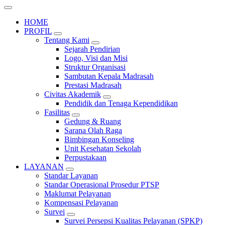
HOME
PROFIL
Tentang Kami
Sejarah Pendirian
Logo, Visi dan Misi
Struktur Organisasi
Sambutan Kepala Madrasah
Prestasi Madrasah
Civitas Akademik
Pendidik dan Tenaga Kependidikan
Fasilitas
Gedung & Ruang
Sarana Olah Raga
Bimbingan Konseling
Unit Kesehatan Sekolah
Perpustakaan
LAYANAN
Standar Layanan
Standar Operasional Prosedur PTSP
Maklumat Pelayanan
Kompensasi Pelayanan
Survei
Survei Persepsi Kualitas Pelayanan (SPKP)