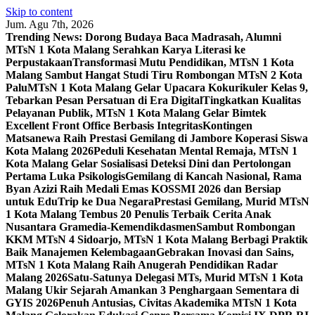
Skip to content
Jum. Agu 7th, 2026
Trending News:
Dorong Budaya Baca Madrasah, Alumni
MTsN 1 Kota Malang Serahkan Karya Literasi ke
Perpustakaan
Transformasi Mutu Pendidikan, MTsN 1 Kota
Malang Sambut Hangat Studi Tiru Rombongan MTsN 2 Kota
Palu
MTsN 1 Kota Malang Gelar Upacara Kokurikuler Kelas 9,
Tebarkan Pesan Persatuan di Era Digital
Tingkatkan Kualitas
Pelayanan Publik, MTsN 1 Kota Malang Gelar Bimtek
Excellent Front Office Berbasis Integritas
Kontingen
Matsanewa Raih Prestasi Gemilang di Jambore Koperasi Siswa
Kota Malang 2026
Peduli Kesehatan Mental Remaja, MTsN 1
Kota Malang Gelar Sosialisasi Deteksi Dini dan Pertolongan
Pertama Luka Psikologis
Gemilang di Kancah Nasional, Rama
Byan Azizi Raih Medali Emas KOSSMI 2026 dan Bersiap
untuk EduTrip ke Dua Negara
Prestasi Gemilang, Murid MTsN
1 Kota Malang Tembus 20 Penulis Terbaik Cerita Anak
Nusantara Gramedia-Kemendikdasmen
Sambut Rombongan
KKM MTsN 4 Sidoarjo, MTsN 1 Kota Malang Berbagi Praktik
Baik Manajemen Kelembagaan
Gebrakan Inovasi dan Sains,
MTsN 1 Kota Malang Raih Anugerah Pendidikan Radar
Malang 2026
Satu-Satunya Delegasi MTs, Murid MTsN 1 Kota
Malang Ukir Sejarah Amankan 3 Penghargaan Sementara di
GYIS 2026
Penuh Antusias, Civitas Akademika MTsN 1 Kota