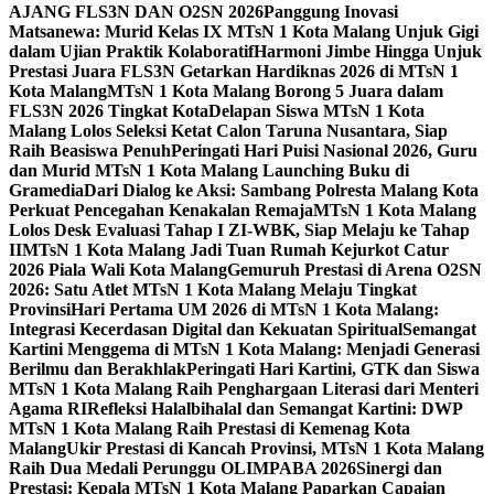
AJANG FLS3N DAN O2SN 2026
Panggung Inovasi
Matsanewa: Murid Kelas IX MTsN 1 Kota Malang Unjuk Gigi
dalam Ujian Praktik Kolaboratif
Harmoni Jimbe Hingga Unjuk
Prestasi Juara FLS3N Getarkan Hardiknas 2026 di MTsN 1
Kota Malang
MTsN 1 Kota Malang Borong 5 Juara dalam
FLS3N 2026 Tingkat Kota
Delapan Siswa MTsN 1 Kota
Malang Lolos Seleksi Ketat Calon Taruna Nusantara, Siap
Raih Beasiswa Penuh
Peringati Hari Puisi Nasional 2026, Guru
dan Murid MTsN 1 Kota Malang Launching Buku di
Gramedia
Dari Dialog ke Aksi: Sambang Polresta Malang Kota
Perkuat Pencegahan Kenakalan Remaja
MTsN 1 Kota Malang
Lolos Desk Evaluasi Tahap I ZI-WBK, Siap Melaju ke Tahap
II
MTsN 1 Kota Malang Jadi Tuan Rumah Kejurkot Catur
2026 Piala Wali Kota Malang
Gemuruh Prestasi di Arena O2SN
2026: Satu Atlet MTsN 1 Kota Malang Melaju Tingkat
Provinsi
Hari Pertama UM 2026 di MTsN 1 Kota Malang:
Integrasi Kecerdasan Digital dan Kekuatan Spiritual
Semangat
Kartini Menggema di MTsN 1 Kota Malang: Menjadi Generasi
Berilmu dan Berakhlak
Peringati Hari Kartini, GTK dan Siswa
MTsN 1 Kota Malang Raih Penghargaan Literasi dari Menteri
Agama RI
Refleksi Halalbihalal dan Semangat Kartini: DWP
MTsN 1 Kota Malang Raih Prestasi di Kemenag Kota
Malang
Ukir Prestasi di Kancah Provinsi, MTsN 1 Kota Malang
Raih Dua Medali Perunggu OLIMPABA 2026
Sinergi dan
Prestasi: Kepala MTsN 1 Kota Malang Paparkan Capaian