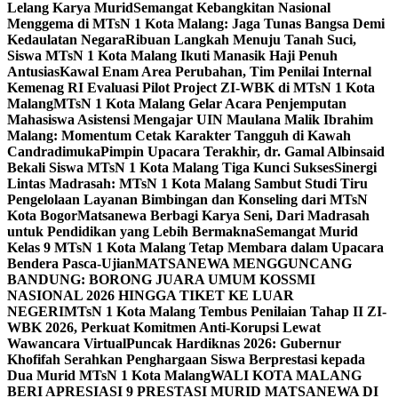
Lelang Karya Murid
Semangat Kebangkitan Nasional
Menggema di MTsN 1 Kota Malang: Jaga Tunas Bangsa Demi
Kedaulatan Negara
Ribuan Langkah Menuju Tanah Suci,
Siswa MTsN 1 Kota Malang Ikuti Manasik Haji Penuh
Antusias
Kawal Enam Area Perubahan, Tim Penilai Internal
Kemenag RI Evaluasi Pilot Project ZI-WBK di MTsN 1 Kota
Malang
MTsN 1 Kota Malang Gelar Acara Penjemputan
Mahasiswa Asistensi Mengajar UIN Maulana Malik Ibrahim
Malang: Momentum Cetak Karakter Tangguh di Kawah
Candradimuka
Pimpin Upacara Terakhir, dr. Gamal Albinsaid
Bekali Siswa MTsN 1 Kota Malang Tiga Kunci Sukses
Sinergi
Lintas Madrasah: MTsN 1 Kota Malang Sambut Studi Tiru
Pengelolaan Layanan Bimbingan dan Konseling dari MTsN
Kota Bogor
Matsanewa Berbagi Karya Seni, Dari Madrasah
untuk Pendidikan yang Lebih Bermakna
Semangat Murid
Kelas 9 MTsN 1 Kota Malang Tetap Membara dalam Upacara
Bendera Pasca-Ujian
MATSANEWA MENGGUNCANG
BANDUNG: BORONG JUARA UMUM KOSSMI
NASIONAL 2026 HINGGA TIKET KE LUAR
NEGERI
MTsN 1 Kota Malang Tembus Penilaian Tahap II ZI-
WBK 2026, Perkuat Komitmen Anti-Korupsi Lewat
Wawancara Virtual
Puncak Hardiknas 2026: Gubernur
Khofifah Serahkan Penghargaan Siswa Berprestasi kepada
Dua Murid MTsN 1 Kota Malang
WALI KOTA MALANG
BERI APRESIASI 9 PRESTASI MURID MATSANEWA DI