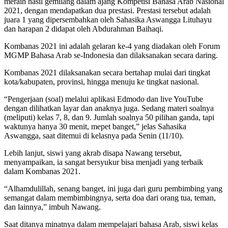
meraih hasil gemilang dalam ajang Kompetisi Bahasa Arab Nasional
2021, dengan mendapatkan dua prestasi. Prestasi tersebut adalah
juara 1 yang dipersembahkan oleh Sahasika Aswangga Lituhayu
dan harapan 2 didapat oleh Abdurahman Baihaqi.
Kombanas 2021 ini adalah gelaran ke-4 yang diadakan oleh Forum
MGMP Bahasa Arab se-Indonesia dan dilaksanakan secara daring.
Kombanas 2021 dilaksanakan secara bertahap mulai dari tingkat
kota/kabupaten, provinsi, hingga menuju ke tingkat nasional.
“Pengerjaan (soal) melalui aplikasi Edmodo dan live YouTube
dengan dilihatkan layar dan anaknya juga. Sedang materi soalnya
(meliputi) kelas 7, 8, dan 9. Jumlah soalnya 50 pilihan ganda, tapi
waktunya hanya 30 menit, mepet banget,” jelas Sahasika
Aswangga, saat ditemui di kelasnya pada Senin (11/10).
Lebih lanjut, siswi yang akrab disapa Nawang tersebut,
menyampaikan, ia sangat bersyukur bisa menjadi yang terbaik
dalam Kombanas 2021.
“Alhamdulillah, senang banget, ini juga dari guru pembimbing yang
semangat dalam membimbingnya, serta doa dari orang tua, teman,
dan lainnya,” imbuh Nawang.
Saat ditanya minatnya dalam mempelajari bahasa Arab, siswi kelas