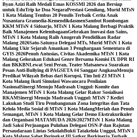
Byan Azizi Raih Medali Emas KOSSMI 2026 dan Bersiap
untuk EduTrip ke Dua Negara
Prestasi Gemilang, Murid MTsN
1 Kota Malang Tembus 20 Penulis Terbaik Cerita Anak
Nusantara Gramedia-Kemendikdasmen
Sambut Rombongan
KKM MTsN 4 Sidoarjo, MTsN 1 Kota Malang Berbagi Praktik
Baik Manajemen Kelembagaan
Gebrakan Inovasi dan Sains,
MTsN 1 Kota Malang Raih Anugerah Pendidikan Radar
Malang 2026
Satu-Satunya Delegasi MTs, Murid MTsN 1 Kota
Malang Ukir Sejarah Amankan 3 Penghargaan Sementara di
GYIS 2026
Penuh Antusias, Civitas Akademika MTsN 1 Kota
Malang Gelorakan Edukasi Genre Bersama Komisi IX DPR RI
dan BKKBN
Lewat Seni Peran, Teater Matsanewa Suarakan
Pesan Anti-Bullying di PAGSETA #4 Sanggar Angkasa
Menuju
Predikat Wilayah Bebas dari Korupsi, Tim Inti ZI MTsN 1
Kota Malang Ikuti Simulasi Wawancara Penilaian
Nasional
Sinergi Menuju Madrasah Unggul: Komite dan
Manajemen MTsN 1 Kota Malang Gelar Rakor Sosialisasi
RKAM
Sinergi Menuju Madrasah Unggul: MTsN 7 Kediri
Lakukan Studi Tiru Pembangunan Zona Integritas dan Tata
Kelola Media Sosial di MTsN 1 Kota Malang
Meriah dan Penuh
Semangat, MTsN 1 Kota Malang Gelar Demo Ekstrakurikuler
dan Organisasi MATAMUDA 2026/2027
MTsN 1 Kota Malang
Jadi Saksi Perjuangan Puluhan Delegasi OSN-P dan Rajutan
Persaudaraan Lintas Sekolah
Bukti Tatakelola Unggul, MTsN 1
Kota Malang Sabet Peringkat III Satker Berkinerja Terbaik