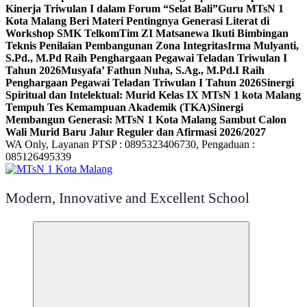
Kinerja Triwulan I dalam Forum “Selat Bali”
Guru MTsN 1
Kota Malang Beri Materi Pentingnya Generasi Literat di
Workshop SMK Telkom
Tim ZI Matsanewa Ikuti Bimbingan
Teknis Penilaian Pembangunan Zona Integritas
Irma Mulyanti,
S.Pd., M.Pd Raih Penghargaan Pegawai Teladan Triwulan I
Tahun 2026
Musyafa’ Fathun Nuha, S.Ag., M.Pd.I Raih
Penghargaan Pegawai Teladan Triwulan I Tahun 2026
Sinergi
Spiritual dan Intelektual: Murid Kelas IX MTsN 1 kota Malang
Tempuh Tes Kemampuan Akademik (TKA)
Sinergi
Membangun Generasi: MTsN 1 Kota Malang Sambut Calon
Wali Murid Baru Jalur Reguler dan Afirmasi 2026/2027
WA Only, Layanan PTSP : 0895323406730, Pengaduan :
085126495339
Modern, Innovative and Excellent School