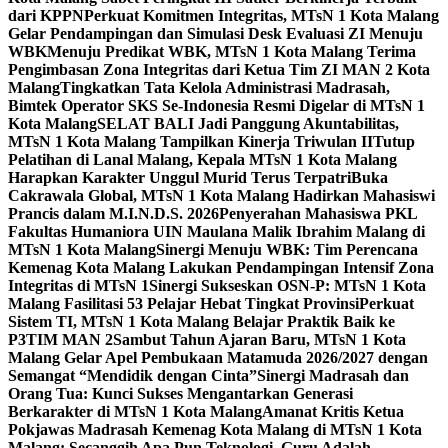
dari KPPN
Perkuat Komitmen Integritas, MTsN 1 Kota Malang
Gelar Pendampingan dan Simulasi Desk Evaluasi ZI Menuju
WBK
Menuju Predikat WBK, MTsN 1 Kota Malang Terima
Pengimbasan Zona Integritas dari Ketua Tim ZI MAN 2 Kota
Malang
Tingkatkan Tata Kelola Administrasi Madrasah,
Bimtek Operator SKS Se-Indonesia Resmi Digelar di MTsN 1
Kota Malang
SELAT BALI Jadi Panggung Akuntabilitas,
MTsN 1 Kota Malang Tampilkan Kinerja Triwulan II
Tutup
Pelatihan di Lanal Malang, Kepala MTsN 1 Kota Malang
Harapkan Karakter Unggul Murid Terus Terpatri
Buka
Cakrawala Global, MTsN 1 Kota Malang Hadirkan Mahasiswi
Prancis dalam M.I.N.D.S. 2026
Penyerahan Mahasiswa PKL
Fakultas Humaniora UIN Maulana Malik Ibrahim Malang di
MTsN 1 Kota Malang
Sinergi Menuju WBK: Tim Perencana
Kemenag Kota Malang Lakukan Pendampingan Intensif Zona
Integritas di MTsN 1
Sinergi Sukseskan OSN-P: MTsN 1 Kota
Malang Fasilitasi 53 Pelajar Hebat Tingkat Provinsi
Perkuat
Sistem TI, MTsN 1 Kota Malang Belajar Praktik Baik ke
P3TIM MAN 2
Sambut Tahun Ajaran Baru, MTsN 1 Kota
Malang Gelar Apel Pembukaan Matamuda 2026/2027 dengan
Semangat “Mendidik dengan Cinta”
Sinergi Madrasah dan
Orang Tua: Kunci Sukses Mengantarkan Generasi
Berkarakter di MTsN 1 Kota Malang
Amanat Kritis Ketua
Pokjawas Madrasah Kemenag Kota Malang di MTsN 1 Kota
Malang: Secanggih Apa Pun Teknologi, Guru Adalah