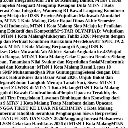
 Zona Integritas
Studi Tiru ke Kemenag Bantul, MTsN 1 Kota
mpetisi Menguat! Mengintip Kesiapan Duta MTsN 1 Kota
lerasi Zona Integritas, Wamenag RI Kawal Langsung Komitmen
lang Melaju ke O2SN Provinsi
Wujudkan Madrasah Akuntabel
, MTsN 1 Kota Malang Gelar Rapat Dinas Akhir Semester
s di Indonesia, MTsN 1 Kota Malang Siap Melaju ke Penilaian
g Edukatif dan Kompetitif
M*STAR OLYMPIAD: Wujudkan
di MTsN 1 Kota Malang
Mukhoyam Tahfiz 2026: Menyatu dengan
nap dan Perkuat Komitmen Kurikulum Merdeka
ART SPECTA 2:
erbaik MTsN 1 Kota Malang Berjuang di Ajang OSN-K
kses Gelar Muwadda’ah Akhiris Sanah Angkatan ke-48
Wujud
tu Bangsa, MTsN 1 Kota Malang Gelar Upacara Bendera
Sidang
n, Tanamkan Nilai Syukur dan Kepedulian Sosial
Membentuk
si dan Ketulusan: MTsN 1 Kota Malang Resmi Lepas 18
u ke SMP Muhammadiyah Plus Gunungpring
Selesai dengan Diri
cak Kokurikuler dan Bazar Amal 2026, Unjuk Bakat dan
Negara
Ribuan Langkah Menuju Tanah Suci, Siswa MTsN 1
Project ZI-WBK di MTsN 1 Kota Malang
MTsN 1 Kota Malang
ngguh di Kawah Candradimuka
Pimpin Upacara Terakhir, dr.
udi Tiru Pengelolaan Layanan Bimbingan dan Konseling dari
as 9 MTsN 1 Kota Malang Tetap Membara dalam Upacara
NGGA TIKET KE LUAR NEGERI
MTsN 1 Kota Malang
ubernur Khofifah Serahkan Penghargaan Siswa Berprestasi
JANG FLS3N DAN O2SN 2026
Panggung Inovasi Matsanewa:
FLS3N Getarkan Hardiknas 2026 di MTsN 1 Kota Malang
MTsN