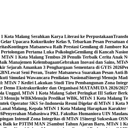
 Kota Malang Serahkan Karya Literasi ke Perpustakaan
Transf
elar Upacara Kokurikuler Kelas 9, Tebarkan Pesan Persatuan di
ritas
Kontingen Matsanewa Raih Prestasi Gemilang di Jambore Ko
n Pertolongan Pertama Luka Psikologis
Gemilang di Kancah Nasio
id MTsN 1 Kota Malang Tembus 20 Penulis Terbaik Cerita Anak
 Baik Manajemen Kelembagaan
Gebrakan Inovasi dan Sains, MTs
kir Sejarah Amankan 3 Penghargaan Sementara di GYIS 2026
Pe
KKBN
Lewat Seni Peran, Teater Matsanewa Suarakan Pesan Anti-
kuti Simulasi Wawancara Penilaian Nasional
Sinergi Menuju Mad
: MTsN 7 Kediri Lakukan Studi Tiru Pembangunan Zona Integrit
ar Demo Ekstrakurikuler dan Organisasi MATAMUDA 2026/2027
ola Unggul, MTsN 1 Kota Malang Sabet Peringkat III Satker Ber
i ZI Menuju WBK
Menuju Predikat WBK, MTsN 1 Kota Malang Ter
imtek Operator SKS Se-Indonesia Resmi Digelar di MTsN 1 Kota
i Lanal Malang, Kepala MTsN 1 Kota Malang Harapkan Karakter 
26
Penyerahan Mahasiswa PKL Fakultas Humaniora UIN Maulana
gan Intensif Zona Integritas di MTsN 1
Sinergi Sukseskan OSN-
tik Baik ke P3TIM MAN 2
Sambut Tahun Ajaran Baru, MTsN 1 Ko