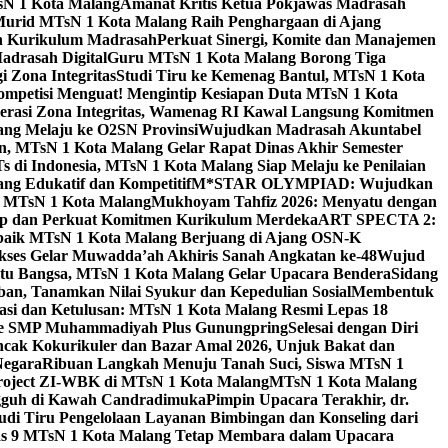
sN 1 Kota Malang
Amanat Kritis Ketua Pokjawas Madrasah
Murid MTsN 1 Kota Malang Raih Penghargaan di Ajang
an Kurikulum Madrasah
Perkuat Sinergi, Komite dan Manajemen
adrasah Digital
Guru MTsN 1 Kota Malang Borong Tiga
 Zona Integritas
Studi Tiru ke Kemenag Bantul, MTsN 1 Kota
mpetisi Menguat! Mengintip Kesiapan Duta MTsN 1 Kota
lerasi Zona Integritas, Wamenag RI Kawal Langsung Komitmen
lang Melaju ke O2SN Provinsi
Wujudkan Madrasah Akuntabel
, MTsN 1 Kota Malang Gelar Rapat Dinas Akhir Semester
s di Indonesia, MTsN 1 Kota Malang Siap Melaju ke Penilaian
g Edukatif dan Kompetitif
M*STAR OLYMPIAD: Wujudkan
di MTsN 1 Kota Malang
Mukhoyam Tahfiz 2026: Menyatu dengan
nap dan Perkuat Komitmen Kurikulum Merdeka
ART SPECTA 2:
erbaik MTsN 1 Kota Malang Berjuang di Ajang OSN-K
kses Gelar Muwadda’ah Akhiris Sanah Angkatan ke-48
Wujud
tu Bangsa, MTsN 1 Kota Malang Gelar Upacara Bendera
Sidang
n, Tanamkan Nilai Syukur dan Kepedulian Sosial
Membentuk
si dan Ketulusan: MTsN 1 Kota Malang Resmi Lepas 18
u ke SMP Muhammadiyah Plus Gunungpring
Selesai dengan Diri
cak Kokurikuler dan Bazar Amal 2026, Unjuk Bakat dan
Negara
Ribuan Langkah Menuju Tanah Suci, Siswa MTsN 1
Project ZI-WBK di MTsN 1 Kota Malang
MTsN 1 Kota Malang
ngguh di Kawah Candradimuka
Pimpin Upacara Terakhir, dr.
udi Tiru Pengelolaan Layanan Bimbingan dan Konseling dari
as 9 MTsN 1 Kota Malang Tetap Membara dalam Upacara