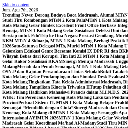
Skip to content
Jum. Agu 7th, 2026
Trending News:
Dorong Budaya Baca Madrasah, Alumni MTsN 1
Studi Tiru Rombongan MTsN 2 Kota Palu
MTsN 1 Kota Malang G
Kota Malang Gelar Bimtek Excellent Front Office Berbasis Integ
Remaja, MTsN 1 Kota Malang Gelar Sosialisasi Deteksi Dini da
Bersiap untuk EduTrip ke Dua Negara
Prestasi Gemilang, Mur
KKM MTsN 4 Sidoarjo, MTsN 1 Kota Malang Berbagi Praktik
2026
Satu-Satunya Delegasi MTs, Murid MTsN 1 Kota Malang U
Gelorakan Edukasi Genre Bersama Komisi IX DPR RI dan B
Wilayah Bebas dari Korupsi, Tim Inti ZI MTsN 1 Kota Malang I
Gelar Rakor Sosialisasi RKAM
Sinergi Menuju Madrasah Unggul
Malang
Meriah dan Penuh Semangat, MTsN 1 Kota Malang Gel
OSN-P dan Rajutan Persaudaraan Lintas Sekolah
Bukti Tatakel
Kota Malang Gelar Pendampingan dan Simulasi Desk Evaluas
Kota Malang
Tingkatkan Tata Kelola Administrasi Madrasah, B
Kota Malang Tampilkan Kinerja Triwulan II
Tutup Pelatihan d
Kota Malang Hadirkan Mahasiswi Prancis dalam M.I.N.D.S. 20
WBK: Tim Perencana Kemenag Kota Malang Lakukan Pendampin
Provinsi
Perkuat Sistem TI, MTsN 1 Kota Malang Belajar Prak
Semangat “Mendidik dengan Cinta”
Sinergi Madrasah dan Oran
Kemenag Kota Malang di MTsN 1 Kota Malang: Secanggih Apa 
Internasional AYIMUN 2026
MTsN 1 Kota Malang Gelar Worksh
Madrasah Gelar Koordinasi Ma’had Al-Madany
Studi Tiru MIN