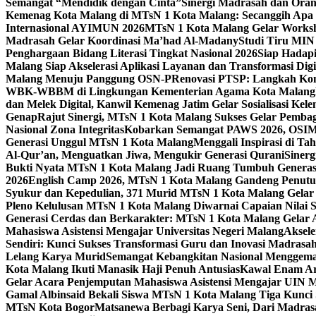
Semangat “Mendidik dengan Cinta”
Sinergi Madrasah dan Oran
Kemenag Kota Malang di MTsN 1 Kota Malang: Secanggih Apa 
Internasional AYIMUN 2026
MTsN 1 Kota Malang Gelar Worksh
Madrasah Gelar Koordinasi Ma’had Al-Madany
Studi Tiru MIN
Penghargaan Bidang Literasi Tingkat Nasional 2026
Siap Hadapi
Malang Siap Akselerasi Aplikasi Layanan dan Transformasi Digi
Malang Menuju Panggung OSN-P
Renovasi PTSP: Langkah Kon
WBK-WBBM di Lingkungan Kementerian Agama Kota Malang
dan Melek Digital, Kanwil Kemenag Jatim Gelar Sosialisasi Ke
Genap
Rajut Sinergi, MTsN 1 Kota Malang Sukses Gelar Pembag
Nasional Zona Integritas
Kobarkan Semangat PAWS 2026, OSIM M
Generasi Unggul MTsN 1 Kota Malang
Menggali Inspirasi di T
Al-Qur’an, Menguatkan Jiwa, Mengukir Generasi Qurani
Siner
Bukti Nyata MTsN 1 Kota Malang Jadi Ruang Tumbuh Generas
2026
English Camp 2026, MTsN 1 Kota Malang Gandeng Penutur
Syukur dan Kepedulian, 371 Murid MTsN 1 Kota Malang Gelar 
Pleno Kelulusan MTsN 1 Kota Malang Diwarnai Capaian Nilai
Generasi Cerdas dan Berkarakter: MTsN 1 Kota Malang Gelar 
Mahasiswa Asistensi Mengajar Universitas Negeri Malang
Aksele
Sendiri: Kunci Sukses Transformasi Guru dan Inovasi Madrasa
Lelang Karya Murid
Semangat Kebangkitan Nasional Menggema
Kota Malang Ikuti Manasik Haji Penuh Antusias
Kawal Enam Are
Gelar Acara Penjemputan Mahasiswa Asistensi Mengajar UIN
Gamal Albinsaid Bekali Siswa MTsN 1 Kota Malang Tiga Kunci
MTsN Kota Bogor
Matsanewa Berbagi Karya Seni, Dari Madra