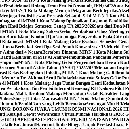
 TPN 2026, MTsN 1 Kota Malang Perkuat Koordinasi dan Strategi
tal
✨🤝 Selamat Datang Team Penilai Nasional (TPN) 🤝✨
Aura Ko
kret MTsN 1 Kota Malang Menuju Pelayanan Berintegritas
Akse
Menjaga Tradisi Lewat Prestasi: Srikandi Silat MTsN 1 Kota Ma
lembagaan di MTsN 1 Kota Malang
Optimalkan Layanan Pendidikan
ian Hasil Belajar Semester Genap TA 2025/2026
Satu dari Dua MT
TsN 1 Kota Malang Sukses Gelar Pembukaan Class Meeting yan
ahun Baru Islam: Khotmil Qur’an hingga Penyerahan Piala Citra 
gi Kolaborasi: MTsN 1 Kota Malang Gelar Evaluasi Semester Ge
i Emas Berbakat Seni
Tiga Sesi Penuh Konsentrasi: 15 Murid T
 Asing dari 4 Negara
Bertabur Bintang, MTsN 1 Kota Malang Su
Bakti Kelulusan di MTs Al Amin
Membumikan Pancasila Pemersa
 Sempurna
MTsN 1 Kota Malang Gelar Penyembelihan Hewan Kurba
Asesmen Sumatif Akhir Tahun (ASAT) 2025/2026
Menanam Inspira
rasi Kelas Koding dan Robotik, MTsN 1 Kota Malang Gali Ilm
h Menurut Dr. Akhmad Sruji Bahtiar
Matsanewa Sukses Gelar Pun
 di MTsN 1 Kota Malang: Jaga Tunas Bangsa Demi Kedaulatan 
a Perubahan, Tim Penilai Internal Kemenag RI Evaluasi Pilot 
 Maulana Malik Ibrahim Malang: Momentum Cetak Karakter Ta
 Sukses
Sinergi Lintas Madrasah: MTsN 1 Kota Malang Sambut St
sah untuk Pendidikan yang Lebih Bermakna
Semangat Murid Kel
: BORONG JUARA UMUM KOSSMI NASIONAL 2026 HI
nti-Korupsi Lewat Wawancara Virtual
Puncak Hardiknas 2026: G
 BERI APRESIASI 9 PRESTASI MURID MATSANEWA DI A
aktik Kolaboratif
Harmoni Jimbe Hingga Unjuk Prestasi Juara 