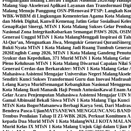
Penghargaan Bidang Literasi Tingkat Nasional 2026
Siap Hadapi
Malang Siap Akselerasi Aplikasi Layanan dan Transformasi Digi
Malang Menuju Panggung OSN-P
Renovasi PTSP: Langkah Kon
WBK-WBBM di Lingkungan Kementerian Agama Kota Malang
dan Melek Digital, Kanwil Kemenag Jatim Gelar Sosialisasi Ke
Genap
Rajut Sinergi, MTsN 1 Kota Malang Sukses Gelar Pembag
Nasional Zona Integritas
Kobarkan Semangat PAWS 2026, OSIM M
Generasi Unggul MTsN 1 Kota Malang
Menggali Inspirasi di T
Al-Qur’an, Menguatkan Jiwa, Mengukir Generasi Qurani
Siner
Bukti Nyata MTsN 1 Kota Malang Jadi Ruang Tumbuh Generas
2026
English Camp 2026, MTsN 1 Kota Malang Gandeng Penutur
Syukur dan Kepedulian, 371 Murid MTsN 1 Kota Malang Gelar 
Pleno Kelulusan MTsN 1 Kota Malang Diwarnai Capaian Nilai
Generasi Cerdas dan Berkarakter: MTsN 1 Kota Malang Gelar 
Mahasiswa Asistensi Mengajar Universitas Negeri Malang
Aksele
Sendiri: Kunci Sukses Transformasi Guru dan Inovasi Madrasa
Lelang Karya Murid
Semangat Kebangkitan Nasional Menggema
Kota Malang Ikuti Manasik Haji Penuh Antusias
Kawal Enam Are
Gelar Acara Penjemputan Mahasiswa Asistensi Mengajar UIN
Gamal Albinsaid Bekali Siswa MTsN 1 Kota Malang Tiga Kunci
MTsN Kota Bogor
Matsanewa Berbagi Karya Seni, Dari Madra
Bendera Pasca-Ujian
MATSANEWA MENGGUNCANG BANDUNG
Tembus Penilaian Tahap II ZI-WBK 2026, Perkuat Komitmen A
kepada Dua Murid MTsN 1 Kota Malang
WALI KOTA MALANG
Murid Kelas IX MTsN 1 Kota Malang Unjuk Gigi dalam Ujian Pr