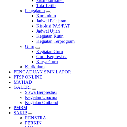
Ekstrakurikuler
Tata Tertib
Pengajaran
Kurikulum
Jadwal Pelajaran
Kisi-kisi PAS/PAT
Jadwal Ujian
Kegiatan Rutin
Kegiatan Terprogram
Guru
Kegiatan Guru
Guru Berprestasi
Karya Guru
Kurikulum
PENGADUAN SP4N LAPOR
PTSP ONLINE
MA’HAD
GALERI
Siswa Berprestasi
Kegiatan Upacara
Kegiatan Outbond
PMBM
SAKIP
RENSTRA
PERKIN