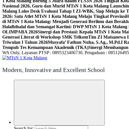
1 Kota Malang Borong 5 Juara dalam FLS3N 2026 Tingkat Kot
Nasional 2026, Guru dan Murid MTsN 1 Kota Malang Launchi
Malang Lolos Desk Evaluasi Tahap I ZI-WBK, Siap Melaju ke T
2026: Satu Atlet MTsN 1 Kota Malang Melaju Tingkat Provinsi
H
di MTsN 1 Kota Malang: Menjadi Generasi Berilmu dan Berakh
Halalbihalal dan Semangat Kartini: DWP MTsN 1 Kota Malang 
OLIMPABA 2026
Sinergi dan Prestasi: Kepala MTsN 1 Kota Ma
Generasi Literat di Workshop SMK Telkom
Tim ZI Matsanewa Ik
Triwulan I Tahun 2026
Musyafa’ Fathun Nuha, S.Ag., M.Pd.I R
Tempuh Tes Kemampuan Akademik (TKA)
Sinergi Membangun 
WA Only, Layanan PTSP : 0895323406730, Pengaduan : 08512649
Modern, Innovative and Excellent School
Search for: