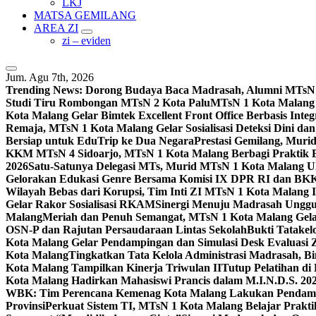
LKJ
MATSA GEMILANG
AREA ZI
zi – eviden
Jum. Agu 7th, 2026
Trending News:
Dorong Budaya Baca Madrasah, Alumni MTsN 1
Studi Tiru Rombongan MTsN 2 Kota Palu
MTsN 1 Kota Malang G
Kota Malang Gelar Bimtek Excellent Front Office Berbasis Integ
Remaja, MTsN 1 Kota Malang Gelar Sosialisasi Deteksi Dini da
Bersiap untuk EduTrip ke Dua Negara
Prestasi Gemilang, Mur
KKM MTsN 4 Sidoarjo, MTsN 1 Kota Malang Berbagi Praktik
2026
Satu-Satunya Delegasi MTs, Murid MTsN 1 Kota Malang U
Gelorakan Edukasi Genre Bersama Komisi IX DPR RI dan B
Wilayah Bebas dari Korupsi, Tim Inti ZI MTsN 1 Kota Malang I
Gelar Rakor Sosialisasi RKAM
Sinergi Menuju Madrasah Unggul
Malang
Meriah dan Penuh Semangat, MTsN 1 Kota Malang Gel
OSN-P dan Rajutan Persaudaraan Lintas Sekolah
Bukti Tatakel
Kota Malang Gelar Pendampingan dan Simulasi Desk Evaluas
Kota Malang
Tingkatkan Tata Kelola Administrasi Madrasah, B
Kota Malang Tampilkan Kinerja Triwulan II
Tutup Pelatihan d
Kota Malang Hadirkan Mahasiswi Prancis dalam M.I.N.D.S. 20
WBK: Tim Perencana Kemenag Kota Malang Lakukan Pendampin
Provinsi
Perkuat Sistem TI, MTsN 1 Kota Malang Belajar Prak