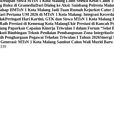
a
Delapan Siswa MTsN 1 Kota Malang Lolos Seleksi Ketat Calon T
ng Buku di Gramedia
Dari Dialog ke Aksi: Sambang Polresta Mal
ahap II
MTsN 1 Kota Malang Jadi Tuan Rumah Kejurkot Catur 20
ari Pertama UM 2026 di MTsN 1 Kota Malang: Integrasi Kecerdas
lak
Peringati Hari Kartini, GTK dan Siswa MTsN 1 Kota Malang 
Raih Prestasi di Kemenag Kota Malang
Ukir Prestasi di Kancah 
lang Paparkan Capaian Kinerja Triwulan I dalam Forum “Selat B
uti Bimbingan Teknis Penilaian Pembangunan Zona Integritas
Ir
aih Penghargaan Pegawai Teladan Triwulan I Tahun 2026
Sinergi
Generasi: MTsN 1 Kota Malang Sambut Calon Wali Murid Baru J
5339