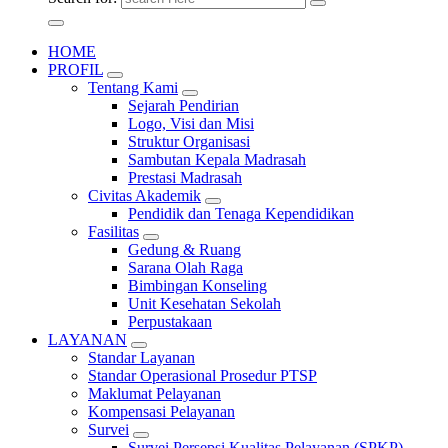
HOME
PROFIL
Tentang Kami
Sejarah Pendirian
Logo, Visi dan Misi
Struktur Organisasi
Sambutan Kepala Madrasah
Prestasi Madrasah
Civitas Akademik
Pendidik dan Tenaga Kependidikan
Fasilitas
Gedung & Ruang
Sarana Olah Raga
Bimbingan Konseling
Unit Kesehatan Sekolah
Perpustakaan
LAYANAN
Standar Layanan
Standar Operasional Prosedur PTSP
Maklumat Pelayanan
Kompensasi Pelayanan
Survei
Survei Persepsi Kualitas Pelayanan (SPKP)