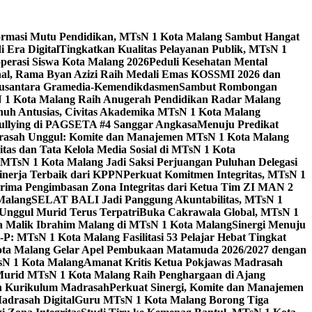
ormasi Mutu Pendidikan, MTsN 1 Kota Malang Sambut Hangat
 Era Digital
Tingkatkan Kualitas Pelayanan Publik, MTsN 1
perasi Siswa Kota Malang 2026
Peduli Kesehatan Mental
nal, Rama Byan Azizi Raih Medali Emas KOSSMI 2026 dan
 Nusantara Gramedia-Kemendikdasmen
Sambut Rombongan
N 1 Kota Malang Raih Anugerah Pendidikan Radar Malang
nuh Antusias, Civitas Akademika MTsN 1 Kota Malang
Bullying di PAGSETA #4 Sanggar Angkasa
Menuju Predikat
rasah Unggul: Komite dan Manajemen MTsN 1 Kota Malang
as dan Tata Kelola Media Sosial di MTsN 1 Kota
MTsN 1 Kota Malang Jadi Saksi Perjuangan Puluhan Delegasi
kinerja Terbaik dari KPPN
Perkuat Komitmen Integritas, MTsN 1
ima Pengimbasan Zona Integritas dari Ketua Tim ZI MAN 2
 Malang
SELAT BALI Jadi Panggung Akuntabilitas, MTsN 1
Unggul Murid Terus Terpatri
Buka Cakrawala Global, MTsN 1
 Malik Ibrahim Malang di MTsN 1 Kota Malang
Sinergi Menuju
P: MTsN 1 Kota Malang Fasilitasi 53 Pelajar Hebat Tingkat
ta Malang Gelar Apel Pembukaan Matamuda 2026/2027 dengan
sN 1 Kota Malang
Amanat Kritis Ketua Pokjawas Madrasah
Murid MTsN 1 Kota Malang Raih Penghargaan di Ajang
an Kurikulum Madrasah
Perkuat Sinergi, Komite dan Manajemen
adrasah Digital
Guru MTsN 1 Kota Malang Borong Tiga