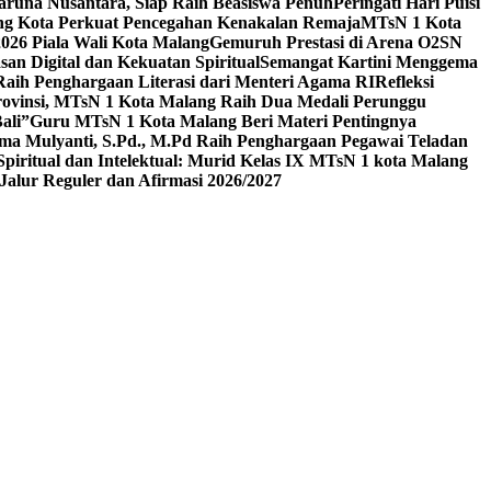
aruna Nusantara, Siap Raih Beasiswa Penuh
Peringati Hari Puisi
ang Kota Perkuat Pencegahan Kenakalan Remaja
MTsN 1 Kota
26 Piala Wali Kota Malang
Gemuruh Prestasi di Arena O2SN
an Digital dan Kekuatan Spiritual
Semangat Kartini Menggema
Raih Penghargaan Literasi dari Menteri Agama RI
Refleksi
Provinsi, MTsN 1 Kota Malang Raih Dua Medali Perunggu
ali”
Guru MTsN 1 Kota Malang Beri Materi Pentingnya
ma Mulyanti, S.Pd., M.Pd Raih Penghargaan Pegawai Teladan
 Spiritual dan Intelektual: Murid Kelas IX MTsN 1 kota Malang
alur Reguler dan Afirmasi 2026/2027