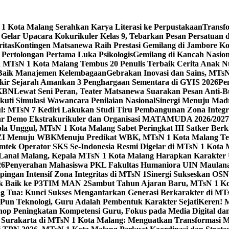
 Kota Malang Serahkan Karya Literasi ke Perpustakaan
Transf
elar Upacara Kokurikuler Kelas 9, Tebarkan Pesan Persatuan di
ritas
Kontingen Matsanewa Raih Prestasi Gemilang di Jambore Ko
n Pertolongan Pertama Luka Psikologis
Gemilang di Kancah Nasio
id MTsN 1 Kota Malang Tembus 20 Penulis Terbaik Cerita Anak
 Baik Manajemen Kelembagaan
Gebrakan Inovasi dan Sains, MTs
kir Sejarah Amankan 3 Penghargaan Sementara di GYIS 2026
Pe
KKBN
Lewat Seni Peran, Teater Matsanewa Suarakan Pesan Anti-
kuti Simulasi Wawancara Penilaian Nasional
Sinergi Menuju Mad
: MTsN 7 Kediri Lakukan Studi Tiru Pembangunan Zona Integrit
ar Demo Ekstrakurikuler dan Organisasi MATAMUDA 2026/2027
ola Unggul, MTsN 1 Kota Malang Sabet Peringkat III Satker Ber
i ZI Menuju WBK
Menuju Predikat WBK, MTsN 1 Kota Malang Ter
imtek Operator SKS Se-Indonesia Resmi Digelar di MTsN 1 Kota
i Lanal Malang, Kepala MTsN 1 Kota Malang Harapkan Karakter 
26
Penyerahan Mahasiswa PKL Fakultas Humaniora UIN Maulana
gan Intensif Zona Integritas di MTsN 1
Sinergi Sukseskan OSN-
tik Baik ke P3TIM MAN 2
Sambut Tahun Ajaran Baru, MTsN 1 Ko
g Tua: Kunci Sukses Mengantarkan Generasi Berkarakter di MT
Pun Teknologi, Guru Adalah Pembentuk Karakter Sejati
Keren! 
op Peningkatan Kompetensi Guru, Fokus pada Media Digital d
 Surakarta di MTsN 1 Kota Malang: Menguatkan Transformasi M