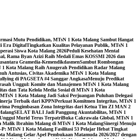
ormasi Mutu Pendidikan, MTsN 1 Kota Malang Sambut Hangat
 Era Digital
Tingkatkan Kualitas Pelayanan Publik, MTsN 1
perasi Siswa Kota Malang 2026
Peduli Kesehatan Mental
nal, Rama Byan Azizi Raih Medali Emas KOSSMI 2026 dan
 Nusantara Gramedia-Kemendikdasmen
Sambut Rombongan
N 1 Kota Malang Raih Anugerah Pendidikan Radar Malang
nuh Antusias, Civitas Akademika MTsN 1 Kota Malang
Bullying di PAGSETA #4 Sanggar Angkasa
Menuju Predikat
rasah Unggul: Komite dan Manajemen MTsN 1 Kota Malang
as dan Tata Kelola Media Sosial di MTsN 1 Kota
MTsN 1 Kota Malang Jadi Saksi Perjuangan Puluhan Delegasi
kinerja Terbaik dari KPPN
Perkuat Komitmen Integritas, MTsN 1
ima Pengimbasan Zona Integritas dari Ketua Tim ZI MAN 2
 Malang
SELAT BALI Jadi Panggung Akuntabilitas, MTsN 1
Unggul Murid Terus Terpatri
Buka Cakrawala Global, MTsN 1
 Malik Ibrahim Malang di MTsN 1 Kota Malang
Sinergi Menuju
P: MTsN 1 Kota Malang Fasilitasi 53 Pelajar Hebat Tingkat
ta Malang Gelar Apel Pembukaan Matamuda 2026/2027 dengan