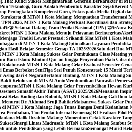
g Tua: Kunci Sukses Mengantarkan Generasi Berkarakter di MT
Pun Teknologi, Guru Adalah Pembentuk Karakter Sejati
Keren! 
op Peningkatan Kompetensi Guru, Fokus pada Media Digital d
 Surakarta di MTsN 1 Kota Malang: Menguatkan Transformasi M
 TPN 2026, MTsN 1 Kota Malang Perkuat Koordinasi dan Strategi
tal
✨🤝 Selamat Datang Team Penilai Nasional (TPN) 🤝✨
Aura Ko
kret MTsN 1 Kota Malang Menuju Pelayanan Berintegritas
Akse
Menjaga Tradisi Lewat Prestasi: Srikandi Silat MTsN 1 Kota Ma
lembagaan di MTsN 1 Kota Malang
Optimalkan Layanan Pendidikan
ian Hasil Belajar Semester Genap TA 2025/2026
Satu dari Dua MT
TsN 1 Kota Malang Sukses Gelar Pembukaan Class Meeting yan
ahun Baru Islam: Khotmil Qur’an hingga Penyerahan Piala Citra 
gi Kolaborasi: MTsN 1 Kota Malang Gelar Evaluasi Semester Ge
i Emas Berbakat Seni
Tiga Sesi Penuh Konsentrasi: 15 Murid T
 Asing dari 4 Negara
Bertabur Bintang, MTsN 1 Kota Malang Su
Bakti Kelulusan di MTs Al Amin
Membumikan Pancasila Pemersa
 Sempurna
MTsN 1 Kota Malang Gelar Penyembelihan Hewan Kurba
Asesmen Sumatif Akhir Tahun (ASAT) 2025/2026
Menanam Inspira
rasi Kelas Koding dan Robotik, MTsN 1 Kota Malang Gali Ilm
h Menurut Dr. Akhmad Sruji Bahtiar
Matsanewa Sukses Gelar Pun
 di MTsN 1 Kota Malang: Jaga Tunas Bangsa Demi Kedaulatan 
a Perubahan, Tim Penilai Internal Kemenag RI Evaluasi Pilot 
 Maulana Malik Ibrahim Malang: Momentum Cetak Karakter Ta
 Sukses
Sinergi Lintas Madrasah: MTsN 1 Kota Malang Sambut St
sah untuk Pendidikan yang Lebih Bermakna
Semangat Murid Kel