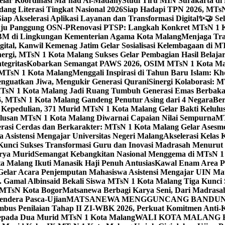
elar Koordinasi Ma’had Al-Madany
Studi Tiru MIN Surakarta d
ng Literasi Tingkat Nasional 2026
Siap Hadapi TPN 2026, MTsN 
ap Akselerasi Aplikasi Layanan dan Transformasi Digital
✨🤝 Sel
uju Panggung OSN-P
Renovasi PTSP: Langkah Konkret MTsN 1 Ko
M di Lingkungan Kementerian Agama Kota Malang
Menjaga Trad
tal, Kanwil Kemenag Jatim Gelar Sosialisasi Kelembagaan di M
nergi, MTsN 1 Kota Malang Sukses Gelar Pembagian Hasil Belaja
tegritas
Kobarkan Semangat PAWS 2026, OSIM MTsN 1 Kota Mala
TsN 1 Kota Malang
Menggali Inspirasi di Tahun Baru Islam: K
nguatkan Jiwa, Mengukir Generasi Qurani
Sinergi Kolaborasi: 
sN 1 Kota Malang Jadi Ruang Tumbuh Generasi Emas Berbakat
, MTsN 1 Kota Malang Gandeng Penutur Asing dari 4 Negara
Ber
Kepedulian, 371 Murid MTsN 1 Kota Malang Gelar Bakti Kelulu
ulusan MTsN 1 Kota Malang Diwarnai Capaian Nilai Sempurna
MT
asi Cerdas dan Berkarakter: MTsN 1 Kota Malang Gelar Asesm
Asistensi Mengajar Universitas Negeri Malang
Akselerasi Kelas
: Kunci Sukses Transformasi Guru dan Inovasi Madrasah Menurut
arya Murid
Semangat Kebangkitan Nasional Menggema di MTsN 1 
 Malang Ikuti Manasik Haji Penuh Antusias
Kawal Enam Area Pe
elar Acara Penjemputan Mahasiswa Asistensi Mengajar UIN M
. Gamal Albinsaid Bekali Siswa MTsN 1 Kota Malang Tiga Kunci 
i MTsN Kota Bogor
Matsanewa Berbagi Karya Seni, Dari Madrasa
endera Pasca-Ujian
MATSANEWA MENGGUNCANG BANDUNG:
bus Penilaian Tahap II ZI-WBK 2026, Perkuat Komitmen Anti-
kepada Dua Murid MTsN 1 Kota Malang
WALI KOTA MALANG B