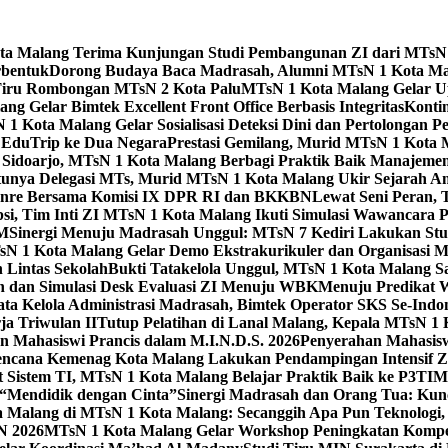
Kota Malang Terima Kunjungan Studi Pembangunan ZI dari MTsN
rbentuk
Dorong Budaya Baca Madrasah, Alumni MTsN 1 Kota Mal
Tiru Rombongan MTsN 2 Kota Palu
MTsN 1 Kota Malang Gelar Up
g Gelar Bimtek Excellent Front Office Berbasis Integritas
Konti
1 Kota Malang Gelar Sosialisasi Deteksi Dini dan Pertolongan P
 EduTrip ke Dua Negara
Prestasi Gemilang, Murid MTsN 1 Kota 
doarjo, MTsN 1 Kota Malang Berbagi Praktik Baik Manajeme
tunya Delegasi MTs, Murid MTsN 1 Kota Malang Ukir Sejarah 
Genre Bersama Komisi IX DPR RI dan BKKBN
Lewat Seni Peran,
si, Tim Inti ZI MTsN 1 Kota Malang Ikuti Simulasi Wawancara Pe
AM
Sinergi Menuju Madrasah Unggul: MTsN 7 Kediri Lakukan Stud
sN 1 Kota Malang Gelar Demo Ekstrakurikuler dan Organisas
 Lintas Sekolah
Bukti Tatakelola Unggul, MTsN 1 Kota Malang Sa
n dan Simulasi Desk Evaluasi ZI Menuju WBK
Menuju Predikat 
ta Kelola Administrasi Madrasah, Bimtek Operator SKS Se-Indo
ja Triwulan II
Tutup Pelatihan di Lanal Malang, Kepala MTsN 1
 Mahasiswi Prancis dalam M.I.N.D.S. 2026
Penyerahan Mahasis
ncana Kemenag Kota Malang Lakukan Pendampingan Intensif Zo
t Sistem TI, MTsN 1 Kota Malang Belajar Praktik Baik ke P3T
“Mendidik dengan Cinta”
Sinergi Madrasah dan Orang Tua: Kun
Malang di MTsN 1 Kota Malang: Secanggih Apa Pun Teknologi,
N 2026
MTsN 1 Kota Malang Gelar Workshop Peningkatan Kompet