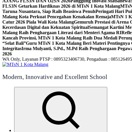
AJANG FLS3N DAN O2SN 2026
Panggung Inovasi Matsanewa:
FLS3N Getarkan Hardiknas 2026 di MTsN 1 Kota Malang
MTsN 
Taruna Nusantara, Siap Raih Beasiswa Penuh
Peringati Hari P
Malang Kota Perkuat Pencegahan Kenakalan Remaja
MTsN 1 Ko
Catur 2026 Piala Wali Kota Malang
Gemuruh Prestasi di Arena 
Kecerdasan Digital dan Kekuatan Spiritual
Semangat Kartini Me
Malang Raih Penghargaan Literasi dari Menteri Agama RI
Refl
Kancah Provinsi, MTsN 1 Kota Malang Raih Dua Medali Per
“Selat Bali”
Guru MTsN 1 Kota Malang Beri Materi Pentingnya 
Integritas
Irma Mulyanti, S.Pd., M.Pd Raih Penghargaan Pegawa
2026
WA Only, Layanan PTSP : 0895323406730, Pengaduan : 08512649
Modern, Innovative and Excellent School