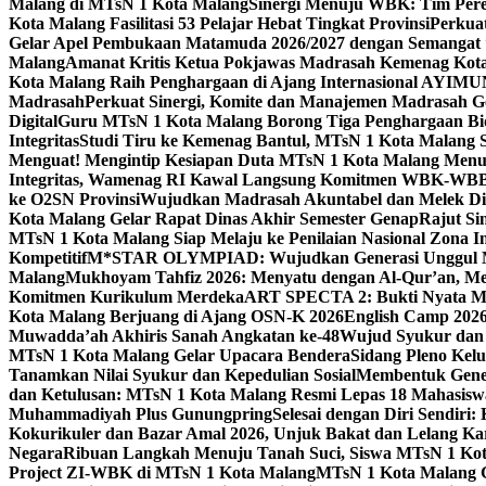
Malang di MTsN 1 Kota Malang
Sinergi Menuju WBK: Tim Pere
Kota Malang Fasilitasi 53 Pelajar Hebat Tingkat Provinsi
Perkua
Gelar Apel Pembukaan Matamuda 2026/2027 dengan Semangat 
Malang
Amanat Kritis Ketua Pokjawas Madrasah Kemenag Kota 
Kota Malang Raih Penghargaan di Ajang Internasional AYIMU
Madrasah
Perkuat Sinergi, Komite dan Manajemen Madrasah G
Digital
Guru MTsN 1 Kota Malang Borong Tiga Penghargaan Bida
Integritas
Studi Tiru ke Kemenag Bantul, MTsN 1 Kota Malang Si
Menguat! Mengintip Kesiapan Duta MTsN 1 Kota Malang Men
Integritas, Wamenag RI Kawal Langsung Komitmen WBK-WBB
ke O2SN Provinsi
Wujudkan Madrasah Akuntabel dan Melek Digi
Kota Malang Gelar Rapat Dinas Akhir Semester Genap
Rajut Si
MTsN 1 Kota Malang Siap Melaju ke Penilaian Nasional Zona In
Kompetitif
M*STAR OLYMPIAD: Wujudkan Generasi Unggul M
Malang
Mukhoyam Tahfiz 2026: Menyatu dengan Al-Qur’an, Me
Komitmen Kurikulum Merdeka
ART SPECTA 2: Bukti Nyata MT
Kota Malang Berjuang di Ajang OSN-K 2026
English Camp 2026
Muwadda’ah Akhiris Sanah Angkatan ke-48
Wujud Syukur dan 
MTsN 1 Kota Malang Gelar Upacara Bendera
Sidang Pleno Kel
Tanamkan Nilai Syukur dan Kepedulian Sosial
Membentuk Gener
dan Ketulusan: MTsN 1 Kota Malang Resmi Lepas 18 Mahasiswa 
Muhammadiyah Plus Gunungpring
Selesai dengan Diri Sendiri
Kokurikuler dan Bazar Amal 2026, Unjuk Bakat dan Lelang K
Negara
Ribuan Langkah Menuju Tanah Suci, Siswa MTsN 1 Kota
Project ZI-WBK di MTsN 1 Kota Malang
MTsN 1 Kota Malang G