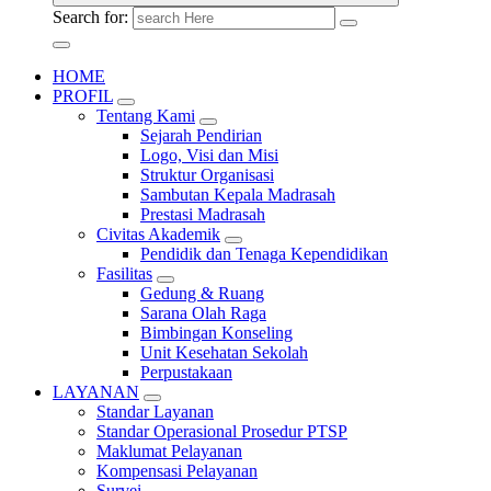
Search for:
HOME
PROFIL
Tentang Kami
Sejarah Pendirian
Logo, Visi dan Misi
Struktur Organisasi
Sambutan Kepala Madrasah
Prestasi Madrasah
Civitas Akademik
Pendidik dan Tenaga Kependidikan
Fasilitas
Gedung & Ruang
Sarana Olah Raga
Bimbingan Konseling
Unit Kesehatan Sekolah
Perpustakaan
LAYANAN
Standar Layanan
Standar Operasional Prosedur PTSP
Maklumat Pelayanan
Kompensasi Pelayanan
Survei