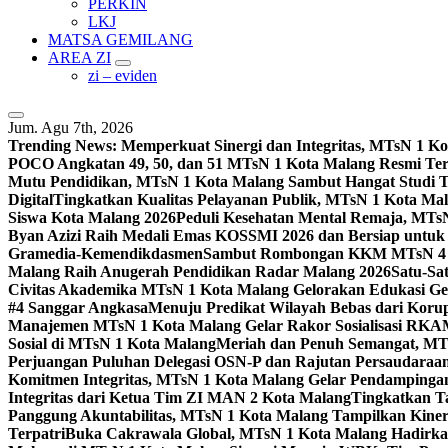
PERKIN
LKJ
MATSA GEMILANG
AREA ZI
zi – eviden
Jum. Agu 7th, 2026
Trending News:
Memperkuat Sinergi dan Integritas, MTsN 1 
POCO Angkatan 49, 50, dan 51 MTsN 1 Kota Malang Resmi Te
Mutu Pendidikan, MTsN 1 Kota Malang Sambut Hangat Studi 
Digital
Tingkatkan Kualitas Pelayanan Publik, MTsN 1 Kota Malan
Siswa Kota Malang 2026
Peduli Kesehatan Mental Remaja, MTsN 
Byan Azizi Raih Medali Emas KOSSMI 2026 dan Bersiap untuk
Gramedia-Kemendikdasmen
Sambut Rombongan KKM MTsN 4 Si
Malang Raih Anugerah Pendidikan Radar Malang 2026
Satu-Sa
Civitas Akademika MTsN 1 Kota Malang Gelorakan Edukasi 
#4 Sanggar Angkasa
Menuju Predikat Wilayah Bebas dari Korup
Manajemen MTsN 1 Kota Malang Gelar Rakor Sosialisasi RK
Sosial di MTsN 1 Kota Malang
Meriah dan Penuh Semangat, MT
Perjuangan Puluhan Delegasi OSN-P dan Rajutan Persaudaraan
Komitmen Integritas, MTsN 1 Kota Malang Gelar Pendampinga
Integritas dari Ketua Tim ZI MAN 2 Kota Malang
Tingkatkan Ta
Panggung Akuntabilitas, MTsN 1 Kota Malang Tampilkan Kiner
Terpatri
Buka Cakrawala Global, MTsN 1 Kota Malang Hadirkan