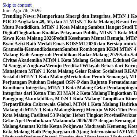
Skip to content
Jum. Agu 7th, 2026
Trending News:
Memperkuat Sinergi dan Integritas, MTsN 1 
POCO Angkatan 49, 50, dan 51 MTsN 1 Kota Malang Resmi Te
Mutu Pendidikan, MTsN 1 Kota Malang Sambut Hangat Studi 
Digital
Tingkatkan Kualitas Pelayanan Publik, MTsN 1 Kota Malan
Siswa Kota Malang 2026
Peduli Kesehatan Mental Remaja, MTsN 
Byan Azizi Raih Medali Emas KOSSMI 2026 dan Bersiap untuk
Gramedia-Kemendikdasmen
Sambut Rombongan KKM MTsN 4 Si
Malang Raih Anugerah Pendidikan Radar Malang 2026
Satu-Sa
Civitas Akademika MTsN 1 Kota Malang Gelorakan Edukasi 
#4 Sanggar Angkasa
Menuju Predikat Wilayah Bebas dari Korup
Manajemen MTsN 1 Kota Malang Gelar Rakor Sosialisasi RK
Sosial di MTsN 1 Kota Malang
Meriah dan Penuh Semangat, MT
Perjuangan Puluhan Delegasi OSN-P dan Rajutan Persaudaraan
Komitmen Integritas, MTsN 1 Kota Malang Gelar Pendampinga
Integritas dari Ketua Tim ZI MAN 2 Kota Malang
Tingkatkan Ta
Panggung Akuntabilitas, MTsN 1 Kota Malang Tampilkan Kiner
Terpatri
Buka Cakrawala Global, MTsN 1 Kota Malang Hadirkan
Malang di MTsN 1 Kota Malang
Sinergi Menuju WBK: Tim Pere
Kota Malang Fasilitasi 53 Pelajar Hebat Tingkat Provinsi
Perkua
Gelar Apel Pembukaan Matamuda 2026/2027 dengan Semangat 
Malang
Amanat Kritis Ketua Pokjawas Madrasah Kemenag Kota 
Kota Malang Raih Penghargaan di Ajang Internasional AYIMU