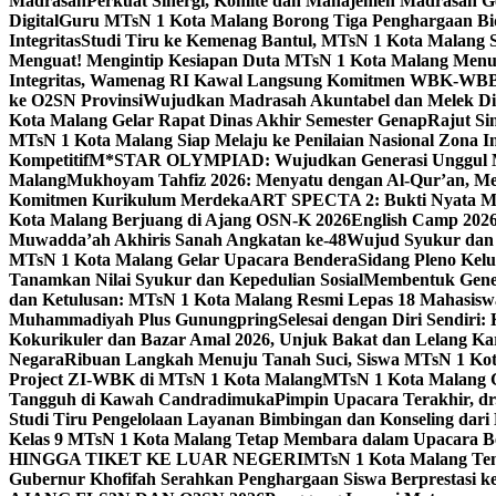
Madrasah
Perkuat Sinergi, Komite dan Manajemen Madrasah G
Digital
Guru MTsN 1 Kota Malang Borong Tiga Penghargaan Bida
Integritas
Studi Tiru ke Kemenag Bantul, MTsN 1 Kota Malang Si
Menguat! Mengintip Kesiapan Duta MTsN 1 Kota Malang Men
Integritas, Wamenag RI Kawal Langsung Komitmen WBK-WBB
ke O2SN Provinsi
Wujudkan Madrasah Akuntabel dan Melek Digi
Kota Malang Gelar Rapat Dinas Akhir Semester Genap
Rajut Si
MTsN 1 Kota Malang Siap Melaju ke Penilaian Nasional Zona In
Kompetitif
M*STAR OLYMPIAD: Wujudkan Generasi Unggul M
Malang
Mukhoyam Tahfiz 2026: Menyatu dengan Al-Qur’an, Me
Komitmen Kurikulum Merdeka
ART SPECTA 2: Bukti Nyata MT
Kota Malang Berjuang di Ajang OSN-K 2026
English Camp 2026
Muwadda’ah Akhiris Sanah Angkatan ke-48
Wujud Syukur dan 
MTsN 1 Kota Malang Gelar Upacara Bendera
Sidang Pleno Kel
Tanamkan Nilai Syukur dan Kepedulian Sosial
Membentuk Gener
dan Ketulusan: MTsN 1 Kota Malang Resmi Lepas 18 Mahasiswa 
Muhammadiyah Plus Gunungpring
Selesai dengan Diri Sendiri
Kokurikuler dan Bazar Amal 2026, Unjuk Bakat dan Lelang K
Negara
Ribuan Langkah Menuju Tanah Suci, Siswa MTsN 1 Kota
Project ZI-WBK di MTsN 1 Kota Malang
MTsN 1 Kota Malang G
Tangguh di Kawah Candradimuka
Pimpin Upacara Terakhir, dr
Studi Tiru Pengelolaan Layanan Bimbingan dan Konseling dar
Kelas 9 MTsN 1 Kota Malang Tetap Membara dalam Upacara B
HINGGA TIKET KE LUAR NEGERI
MTsN 1 Kota Malang Tem
Gubernur Khofifah Serahkan Penghargaan Siswa Berprestasi 