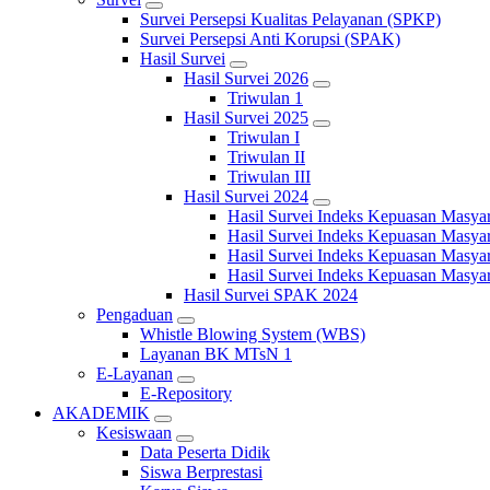
Survei Persepsi Kualitas Pelayanan (SPKP)
Survei Persepsi Anti Korupsi (SPAK)
Hasil Survei
Hasil Survei 2026
Triwulan 1
Hasil Survei 2025
Triwulan I
Triwulan II
Triwulan III
Hasil Survei 2024
Hasil Survei Indeks Kepuasan Masya
Hasil Survei Indeks Kepuasan Masya
Hasil Survei Indeks Kepuasan Masya
Hasil Survei Indeks Kepuasan Masya
Hasil Survei SPAK 2024
Pengaduan
Whistle Blowing System (WBS)
Layanan BK MTsN 1
E-Layanan
E-Repository
AKADEMIK
Kesiswaan
Data Peserta Didik
Siswa Berprestasi