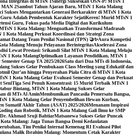
na Integritas di MTsN 1
Sinergi Sukseskan OSN-P: MTsN 1
IM MAN 2
Sambut Tahun Ajaran Baru, MTsN 1 Kota Malang
ci Sukses Mengantarkan Generasi Berkarakter di MTsN 1 Kota
 Guru Adalah Pembentuk Karakter Sejati
Keren! Murid MTsN 1
ensi Guru, Fokus pada Media Digital dan Kurikulum
i MTsN 1 Kota Malang: Menguatkan Transformasi Madrasah
1 Kota Malang Perkuat Koordinasi dan Strategi Zona
amat Datang Team Penilai Nasional (TPN) 🤝✨
Aura Kompetisi
ta Malang Menuju Pelayanan Berintegritas
Akselerasi Zona
isi Lewat Prestasi: Srikandi Silat MTsN 1 Kota Malang Melaju
TsN 1 Kota Malang
Optimalkan Layanan Pendidikan, MTsN 1
r Semester Genap TA 2025/2026
Satu dari Dua MTs di Indonesia,
ng Sukses Gelar Pembukaan Class Meeting yang Edukatif dan
hotmil Qur’an hingga Penyerahan Piala Citra di MTsN 1 Kota
MTsN 1 Kota Malang Gelar Evaluasi Semester Genap dan Perkuat
 Seni
Tiga Sesi Penuh Konsentrasi: 15 Murid Terbaik MTsN 1
tabur Bintang, MTsN 1 Kota Malang Sukses Gelar
san di MTs Al Amin
Membumikan Pancasila Pemersatu Bangsa,
sN 1 Kota Malang Gelar Penyembelihan Hewan Kurban,
en Sumatif Akhir Tahun (ASAT) 2025/2026
Menanam Inspirasi
 Koding dan Robotik, MTsN 1 Kota Malang Gali Ilmu ke SMP
 Dr. Akhmad Sruji Bahtiar
Matsanewa Sukses Gelar Puncak
Kota Malang: Jaga Tunas Bangsa Demi Kedaulatan
rubahan, Tim Penilai Internal Kemenag RI Evaluasi Pilot
aulana Malik Ibrahim Malang: Momentum Cetak Karakter