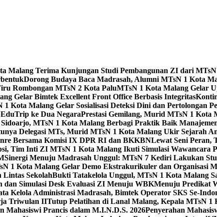
Kota Malang Terima Kunjungan Studi Pembangunan ZI dari MTsN
rbentuk
Dorong Budaya Baca Madrasah, Alumni MTsN 1 Kota Mal
Tiru Rombongan MTsN 2 Kota Palu
MTsN 1 Kota Malang Gelar Up
g Gelar Bimtek Excellent Front Office Berbasis Integritas
Konti
1 Kota Malang Gelar Sosialisasi Deteksi Dini dan Pertolongan P
 EduTrip ke Dua Negara
Prestasi Gemilang, Murid MTsN 1 Kota 
doarjo, MTsN 1 Kota Malang Berbagi Praktik Baik Manajeme
tunya Delegasi MTs, Murid MTsN 1 Kota Malang Ukir Sejarah 
Genre Bersama Komisi IX DPR RI dan BKKBN
Lewat Seni Peran,
si, Tim Inti ZI MTsN 1 Kota Malang Ikuti Simulasi Wawancara Pe
AM
Sinergi Menuju Madrasah Unggul: MTsN 7 Kediri Lakukan Stud
sN 1 Kota Malang Gelar Demo Ekstrakurikuler dan Organisas
 Lintas Sekolah
Bukti Tatakelola Unggul, MTsN 1 Kota Malang Sa
n dan Simulasi Desk Evaluasi ZI Menuju WBK
Menuju Predikat 
ta Kelola Administrasi Madrasah, Bimtek Operator SKS Se-Indo
ja Triwulan II
Tutup Pelatihan di Lanal Malang, Kepala MTsN 1
 Mahasiswi Prancis dalam M.I.N.D.S. 2026
Penyerahan Mahasis