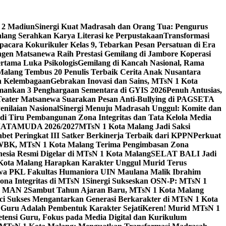
 2 Madiun
Sinergi Kuat Madrasah dan Orang Tua: Pengurus
ang Serahkan Karya Literasi ke Perpustakaan
Transformasi
acara Kokurikuler Kelas 9, Tebarkan Pesan Persatuan di Era
ngen Matsanewa Raih Prestasi Gemilang di Jambore Koperasi
ertama Luka Psikologis
Gemilang di Kancah Nasional, Rama
Malang Tembus 20 Penulis Terbaik Cerita Anak Nusantara
n Kelembagaan
Gebrakan Inovasi dan Sains, MTsN 1 Kota
Amankan 3 Penghargaan Sementara di GYIS 2026
Penuh Antusias,
 Teater Matsanewa Suarakan Pesan Anti-Bullying di PAGSETA
nilaian Nasional
Sinergi Menuju Madrasah Unggul: Komite dan
i Tiru Pembangunan Zona Integritas dan Tata Kelola Media
i MATAMUDA 2026/2027
MTsN 1 Kota Malang Jadi Saksi
bet Peringkat III Satker Berkinerja Terbaik dari KPPN
Perkuat
WBK, MTsN 1 Kota Malang Terima Pengimbasan Zona
nesia Resmi Digelar di MTsN 1 Kota Malang
SELAT BALI Jadi
 Kota Malang Harapkan Karakter Unggul Murid Terus
wa PKL Fakultas Humaniora UIN Maulana Malik Ibrahim
na Integritas di MTsN 1
Sinergi Sukseskan OSN-P: MTsN 1
IM MAN 2
Sambut Tahun Ajaran Baru, MTsN 1 Kota Malang
ci Sukses Mengantarkan Generasi Berkarakter di MTsN 1 Kota
 Guru Adalah Pembentuk Karakter Sejati
Keren! Murid MTsN 1
ensi Guru, Fokus pada Media Digital dan Kurikulum