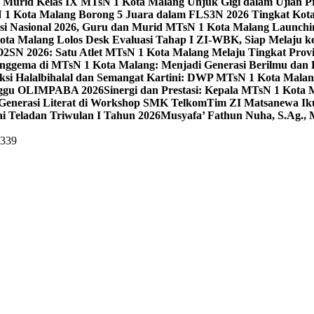
 Murid Kelas IX MTsN 1 Kota Malang Unjuk Gigi dalam Ujian Pr
1 Kota Malang Borong 5 Juara dalam FLS3N 2026 Tingkat Kot
uisi Nasional 2026, Guru dan Murid MTsN 1 Kota Malang Launch
ta Malang Lolos Desk Evaluasi Tahap I ZI-WBK, Siap Melaju ke
O2SN 2026: Satu Atlet MTsN 1 Kota Malang Melaju Tingkat Provi
nggema di MTsN 1 Kota Malang: Menjadi Generasi Berilmu dan 
eksi Halalbihalal dan Semangat Kartini: DWP MTsN 1 Kota Malan
unggu OLIMPABA 2026
Sinergi dan Prestasi: Kepala MTsN 1 Kota
Generasi Literat di Workshop SMK Telkom
Tim ZI Matsanewa Ik
i Teladan Triwulan I Tahun 2026
Musyafa’ Fathun Nuha, S.Ag., 
5339