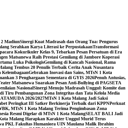
 2 Madiun
Sinergi Kuat Madrasah dan Orang Tua: Pengurus
ang Serahkan Karya Literasi ke Perpustakaan
Transformasi
acara Kokurikuler Kelas 9, Tebarkan Pesan Persatuan di Era
ngen Matsanewa Raih Prestasi Gemilang di Jambore Koperasi
ertama Luka Psikologis
Gemilang di Kancah Nasional, Rama
Malang Tembus 20 Penulis Terbaik Cerita Anak Nusantara
n Kelembagaan
Gebrakan Inovasi dan Sains, MTsN 1 Kota
Amankan 3 Penghargaan Sementara di GYIS 2026
Penuh Antusias,
 Teater Matsanewa Suarakan Pesan Anti-Bullying di PAGSETA
nilaian Nasional
Sinergi Menuju Madrasah Unggul: Komite dan
i Tiru Pembangunan Zona Integritas dan Tata Kelola Media
i MATAMUDA 2026/2027
MTsN 1 Kota Malang Jadi Saksi
bet Peringkat III Satker Berkinerja Terbaik dari KPPN
Perkuat
WBK, MTsN 1 Kota Malang Terima Pengimbasan Zona
nesia Resmi Digelar di MTsN 1 Kota Malang
SELAT BALI Jadi
 Kota Malang Harapkan Karakter Unggul Murid Terus
wa PKL Fakultas Humaniora UIN Maulana Malik Ibrahim