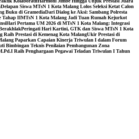
aktik Kolaboratif
Harmoni Jimbe Hingga Unjuk Prestasi Juara
a
Delapan Siswa MTsN 1 Kota Malang Lolos Seleksi Ketat Calon
ing Buku di Gramedia
Dari Dialog ke Aksi: Sambang Polresta
 Tahap II
MTsN 1 Kota Malang Jadi Tuan Rumah Kejurkot
nsi
Hari Pertama UM 2026 di MTsN 1 Kota Malang: Integrasi
Berakhlak
Peringati Hari Kartini, GTK dan Siswa MTsN 1 Kota
g Raih Prestasi di Kemenag Kota Malang
Ukir Prestasi di
 Malang Paparkan Capaian Kinerja Triwulan I dalam Forum
uti Bimbingan Teknis Penilaian Pembangunan Zona
M.Pd.I Raih Penghargaan Pegawai Teladan Triwulan I Tahun