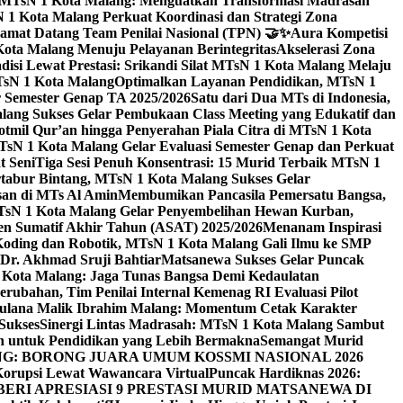
i MTsN 1 Kota Malang: Menguatkan Transformasi Madrasah
1 Kota Malang Perkuat Koordinasi dan Strategi Zona
amat Datang Team Penilai Nasional (TPN) 🤝✨
Aura Kompetisi
ta Malang Menuju Pelayanan Berintegritas
Akselerasi Zona
isi Lewat Prestasi: Srikandi Silat MTsN 1 Kota Malang Melaju
TsN 1 Kota Malang
Optimalkan Layanan Pendidikan, MTsN 1
r Semester Genap TA 2025/2026
Satu dari Dua MTs di Indonesia,
ng Sukses Gelar Pembukaan Class Meeting yang Edukatif dan
hotmil Qur’an hingga Penyerahan Piala Citra di MTsN 1 Kota
MTsN 1 Kota Malang Gelar Evaluasi Semester Genap dan Perkuat
 Seni
Tiga Sesi Penuh Konsentrasi: 15 Murid Terbaik MTsN 1
tabur Bintang, MTsN 1 Kota Malang Sukses Gelar
san di MTs Al Amin
Membumikan Pancasila Pemersatu Bangsa,
sN 1 Kota Malang Gelar Penyembelihan Hewan Kurban,
en Sumatif Akhir Tahun (ASAT) 2025/2026
Menanam Inspirasi
 Koding dan Robotik, MTsN 1 Kota Malang Gali Ilmu ke SMP
 Dr. Akhmad Sruji Bahtiar
Matsanewa Sukses Gelar Puncak
Kota Malang: Jaga Tunas Bangsa Demi Kedaulatan
rubahan, Tim Penilai Internal Kemenag RI Evaluasi Pilot
aulana Malik Ibrahim Malang: Momentum Cetak Karakter
Sukses
Sinergi Lintas Madrasah: MTsN 1 Kota Malang Sambut
h untuk Pendidikan yang Lebih Bermakna
Semangat Murid
 BORONG JUARA UMUM KOSSMI NASIONAL 2026
Korupsi Lewat Wawancara Virtual
Puncak Hardiknas 2026:
ERI APRESIASI 9 PRESTASI MURID MATSANEWA DI