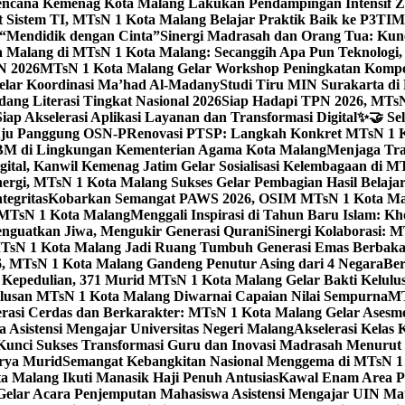
ncana Kemenag Kota Malang Lakukan Pendampingan Intensif Zo
t Sistem TI, MTsN 1 Kota Malang Belajar Praktik Baik ke P3T
“Mendidik dengan Cinta”
Sinergi Madrasah dan Orang Tua: Kun
Malang di MTsN 1 Kota Malang: Secanggih Apa Pun Teknologi,
N 2026
MTsN 1 Kota Malang Gelar Workshop Peningkatan Kompet
elar Koordinasi Ma’had Al-Madany
Studi Tiru MIN Surakarta d
ng Literasi Tingkat Nasional 2026
Siap Hadapi TPN 2026, MTsN 
ap Akselerasi Aplikasi Layanan dan Transformasi Digital
✨🤝 Sel
uju Panggung OSN-P
Renovasi PTSP: Langkah Konkret MTsN 1 Ko
M di Lingkungan Kementerian Agama Kota Malang
Menjaga Trad
tal, Kanwil Kemenag Jatim Gelar Sosialisasi Kelembagaan di M
nergi, MTsN 1 Kota Malang Sukses Gelar Pembagian Hasil Belaja
tegritas
Kobarkan Semangat PAWS 2026, OSIM MTsN 1 Kota Mala
TsN 1 Kota Malang
Menggali Inspirasi di Tahun Baru Islam: K
nguatkan Jiwa, Mengukir Generasi Qurani
Sinergi Kolaborasi: 
sN 1 Kota Malang Jadi Ruang Tumbuh Generasi Emas Berbakat
, MTsN 1 Kota Malang Gandeng Penutur Asing dari 4 Negara
Ber
Kepedulian, 371 Murid MTsN 1 Kota Malang Gelar Bakti Kelulu
ulusan MTsN 1 Kota Malang Diwarnai Capaian Nilai Sempurna
MT
asi Cerdas dan Berkarakter: MTsN 1 Kota Malang Gelar Asesm
Asistensi Mengajar Universitas Negeri Malang
Akselerasi Kelas
: Kunci Sukses Transformasi Guru dan Inovasi Madrasah Menurut
arya Murid
Semangat Kebangkitan Nasional Menggema di MTsN 1 
 Malang Ikuti Manasik Haji Penuh Antusias
Kawal Enam Area Pe
elar Acara Penjemputan Mahasiswa Asistensi Mengajar UIN M