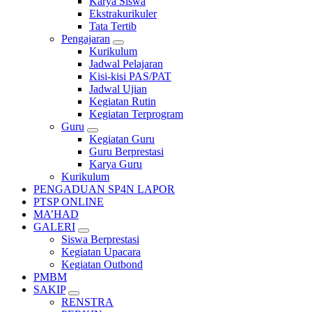
Karya Siswa
Ekstrakurikuler
Tata Tertib
Pengajaran
Kurikulum
Jadwal Pelajaran
Kisi-kisi PAS/PAT
Jadwal Ujian
Kegiatan Rutin
Kegiatan Terprogram
Guru
Kegiatan Guru
Guru Berprestasi
Karya Guru
Kurikulum
PENGADUAN SP4N LAPOR
PTSP ONLINE
MA’HAD
GALERI
Siswa Berprestasi
Kegiatan Upacara
Kegiatan Outbond
PMBM
SAKIP
RENSTRA