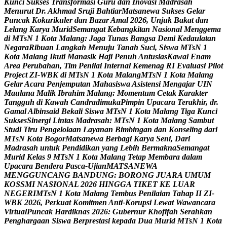
K
u
n
c
i
S
u
k
s
e
s
T
r
a
n
s
f
o
r
m
a
s
i
G
u
r
u
d
a
n
I
n
o
v
a
s
i
M
a
d
r
a
s
a
h
M
e
n
u
r
u
t
D
r
.
A
k
h
m
a
d
S
r
u
j
i
B
a
h
t
i
a
r
M
a
t
s
a
n
e
w
a
S
u
k
s
e
s
G
e
l
a
r
P
u
n
c
a
k
K
o
k
u
r
i
k
u
l
e
r
d
a
n
B
a
z
a
r
A
m
a
l
2
0
2
6
,
U
n
j
u
k
B
a
k
a
t
d
a
n
L
e
l
a
n
g
K
a
r
y
a
M
u
r
i
d
S
e
m
a
n
g
a
t
K
e
b
a
n
g
k
i
t
a
n
N
a
s
i
o
n
a
l
M
e
n
g
g
e
m
a
d
i
M
T
s
N
1
K
o
t
a
M
a
l
a
n
g
:
J
a
g
a
T
u
n
a
s
B
a
n
g
s
a
D
e
m
i
K
e
d
a
u
l
a
t
a
n
N
e
g
a
r
a
R
i
b
u
a
n
L
a
n
g
k
a
h
M
e
n
u
j
u
T
a
n
a
h
S
u
c
i
,
S
i
s
w
a
M
T
s
N
1
K
o
t
a
M
a
l
a
n
g
I
k
u
t
i
M
a
n
a
s
i
k
H
a
j
i
P
e
n
u
h
A
n
t
u
s
i
a
s
K
a
w
a
l
E
n
a
m
A
r
e
a
P
e
r
u
b
a
h
a
n
,
T
i
m
P
e
n
i
l
a
i
I
n
t
e
r
n
a
l
K
e
m
e
n
a
g
R
I
E
v
a
l
u
a
s
i
P
i
l
o
t
P
r
o
j
e
c
t
Z
I
-
W
B
K
d
i
M
T
s
N
1
K
o
t
a
M
a
l
a
n
g
M
T
s
N
1
K
o
t
a
M
a
l
a
n
g
G
e
l
a
r
A
c
a
r
a
P
e
n
j
e
m
p
u
t
a
n
M
a
h
a
s
i
s
w
a
A
s
i
s
t
e
n
s
i
M
e
n
g
a
j
a
r
U
I
N
M
a
u
l
a
n
a
M
a
l
i
k
I
b
r
a
h
i
m
M
a
l
a
n
g
:
M
o
m
e
n
t
u
m
C
e
t
a
k
K
a
r
a
k
t
e
r
T
a
n
g
g
u
h
d
i
K
a
w
a
h
C
a
n
d
r
a
d
i
m
u
k
a
P
i
m
p
i
n
U
p
a
c
a
r
a
T
e
r
a
k
h
i
r
,
d
r
.
G
a
m
a
l
A
l
b
i
n
s
a
i
d
B
e
k
a
l
i
S
i
s
w
a
M
T
s
N
1
K
o
t
a
M
a
l
a
n
g
T
i
g
a
K
u
n
c
i
S
u
k
s
e
s
S
i
n
e
r
g
i
L
i
n
t
a
s
M
a
d
r
a
s
a
h
:
M
T
s
N
1
K
o
t
a
M
a
l
a
n
g
S
a
m
b
u
t
S
t
u
d
i
T
i
r
u
P
e
n
g
e
l
o
l
a
a
n
L
a
y
a
n
a
n
B
i
m
b
i
n
g
a
n
d
a
n
K
o
n
s
e
l
i
n
g
d
a
r
i
M
T
s
N
K
o
t
a
B
o
g
o
r
M
a
t
s
a
n
e
w
a
B
e
r
b
a
g
i
K
a
r
y
a
S
e
n
i
,
D
a
r
i
M
a
d
r
a
s
a
h
u
n
t
u
k
P
e
n
d
i
d
i
k
a
n
y
a
n
g
L
e
b
i
h
B
e
r
m
a
k
n
a
S
e
m
a
n
g
a
t
M
u
r
i
d
K
e
l
a
s
9
M
T
s
N
1
K
o
t
a
M
a
l
a
n
g
T
e
t
a
p
M
e
m
b
a
r
a
d
a
l
a
m
U
p
a
c
a
r
a
B
e
n
d
e
r
a
P
a
s
c
a
-
U
j
i
a
n
M
A
T
S
A
N
E
W
A
M
E
N
G
G
U
N
C
A
N
G
B
A
N
D
U
N
G
:
B
O
R
O
N
G
J
U
A
R
A
U
M
U
M
K
O
S
S
M
I
N
A
S
I
O
N
A
L
2
0
2
6
H
I
N
G
G
A
T
I
K
E
T
K
E
L
U
A
R
N
E
G
E
R
I
M
T
s
N
1
K
o
t
a
M
a
l
a
n
g
T
e
m
b
u
s
P
e
n
i
l
a
i
a
n
T
a
h
a
p
I
I
Z
I
-
W
B
K
2
0
2
6
,
P
e
r
k
u
a
t
K
o
m
i
t
m
e
n
A
n
t
i
-
K
o
r
u
p
s
i
L
e
w
a
t
W
a
w
a
n
c
a
r
a
V
i
r
t
u
a
l
P
u
n
c
a
k
H
a
r
d
i
k
n
a
s
2
0
2
6
:
G
u
b
e
r
n
u
r
K
h
o
f
i
f
a
h
S
e
r
a
h
k
a
n
P
e
n
g
h
a
r
g
a
a
n
S
i
s
w
a
B
e
r
p
r
e
s
t
a
s
i
k
e
p
a
d
a
D
u
a
M
u
r
i
d
M
T
s
N
1
K
o
t
a