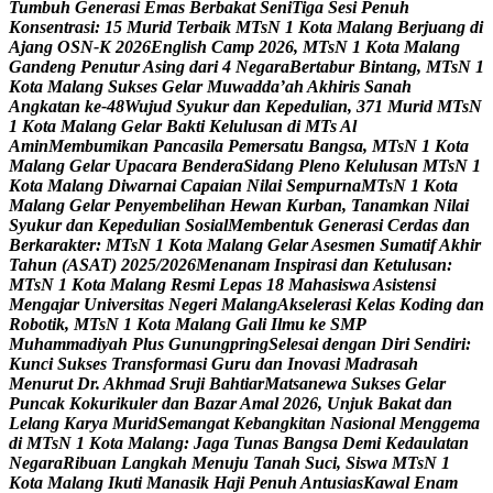
T
u
m
b
u
h
G
e
n
e
r
a
s
i
E
m
a
s
B
e
r
b
a
k
a
t
S
e
n
i
T
i
g
a
S
e
s
i
P
e
n
u
h
K
o
n
s
e
n
t
r
a
s
i
:
1
5
M
u
r
i
d
T
e
r
b
a
i
k
M
T
s
N
1
K
o
t
a
M
a
l
a
n
g
B
e
r
j
u
a
n
g
d
i
A
j
a
n
g
O
S
N
-
K
2
0
2
6
E
n
g
l
i
s
h
C
a
m
p
2
0
2
6
,
M
T
s
N
1
K
o
t
a
M
a
l
a
n
g
G
a
n
d
e
n
g
P
e
n
u
t
u
r
A
s
i
n
g
d
a
r
i
4
N
e
g
a
r
a
B
e
r
t
a
b
u
r
B
i
n
t
a
n
g
,
M
T
s
N
1
K
o
t
a
M
a
l
a
n
g
S
u
k
s
e
s
G
e
l
a
r
M
u
w
a
d
d
a
’
a
h
A
k
h
i
r
i
s
S
a
n
a
h
A
n
g
k
a
t
a
n
k
e
-
4
8
W
u
j
u
d
S
y
u
k
u
r
d
a
n
K
e
p
e
d
u
l
i
a
n
,
3
7
1
M
u
r
i
d
M
T
s
N
1
K
o
t
a
M
a
l
a
n
g
G
e
l
a
r
B
a
k
t
i
K
e
l
u
l
u
s
a
n
d
i
M
T
s
A
l
A
m
i
n
M
e
m
b
u
m
i
k
a
n
P
a
n
c
a
s
i
l
a
P
e
m
e
r
s
a
t
u
B
a
n
g
s
a
,
M
T
s
N
1
K
o
t
a
M
a
l
a
n
g
G
e
l
a
r
U
p
a
c
a
r
a
B
e
n
d
e
r
a
S
i
d
a
n
g
P
l
e
n
o
K
e
l
u
l
u
s
a
n
M
T
s
N
1
K
o
t
a
M
a
l
a
n
g
D
i
w
a
r
n
a
i
C
a
p
a
i
a
n
N
i
l
a
i
S
e
m
p
u
r
n
a
M
T
s
N
1
K
o
t
a
M
a
l
a
n
g
G
e
l
a
r
P
e
n
y
e
m
b
e
l
i
h
a
n
H
e
w
a
n
K
u
r
b
a
n
,
T
a
n
a
m
k
a
n
N
i
l
a
i
S
y
u
k
u
r
d
a
n
K
e
p
e
d
u
l
i
a
n
S
o
s
i
a
l
M
e
m
b
e
n
t
u
k
G
e
n
e
r
a
s
i
C
e
r
d
a
s
d
a
n
B
e
r
k
a
r
a
k
t
e
r
:
M
T
s
N
1
K
o
t
a
M
a
l
a
n
g
G
e
l
a
r
A
s
e
s
m
e
n
S
u
m
a
t
i
f
A
k
h
i
r
T
a
h
u
n
(
A
S
A
T
)
2
0
2
5
/
2
0
2
6
M
e
n
a
n
a
m
I
n
s
p
i
r
a
s
i
d
a
n
K
e
t
u
l
u
s
a
n
:
M
T
s
N
1
K
o
t
a
M
a
l
a
n
g
R
e
s
m
i
L
e
p
a
s
1
8
M
a
h
a
s
i
s
w
a
A
s
i
s
t
e
n
s
i
M
e
n
g
a
j
a
r
U
n
i
v
e
r
s
i
t
a
s
N
e
g
e
r
i
M
a
l
a
n
g
A
k
s
e
l
e
r
a
s
i
K
e
l
a
s
K
o
d
i
n
g
d
a
n
R
o
b
o
t
i
k
,
M
T
s
N
1
K
o
t
a
M
a
l
a
n
g
G
a
l
i
I
l
m
u
k
e
S
M
P
M
u
h
a
m
m
a
d
i
y
a
h
P
l
u
s
G
u
n
u
n
g
p
r
i
n
g
S
e
l
e
s
a
i
d
e
n
g
a
n
D
i
r
i
S
e
n
d
i
r
i
:
K
u
n
c
i
S
u
k
s
e
s
T
r
a
n
s
f
o
r
m
a
s
i
G
u
r
u
d
a
n
I
n
o
v
a
s
i
M
a
d
r
a
s
a
h
M
e
n
u
r
u
t
D
r
.
A
k
h
m
a
d
S
r
u
j
i
B
a
h
t
i
a
r
M
a
t
s
a
n
e
w
a
S
u
k
s
e
s
G
e
l
a
r
P
u
n
c
a
k
K
o
k
u
r
i
k
u
l
e
r
d
a
n
B
a
z
a
r
A
m
a
l
2
0
2
6
,
U
n
j
u
k
B
a
k
a
t
d
a
n
L
e
l
a
n
g
K
a
r
y
a
M
u
r
i
d
S
e
m
a
n
g
a
t
K
e
b
a
n
g
k
i
t
a
n
N
a
s
i
o
n
a
l
M
e
n
g
g
e
m
a
d
i
M
T
s
N
1
K
o
t
a
M
a
l
a
n
g
:
J
a
g
a
T
u
n
a
s
B
a
n
g
s
a
D
e
m
i
K
e
d
a
u
l
a
t
a
n
N
e
g
a
r
a
R
i
b
u
a
n
L
a
n
g
k
a
h
M
e
n
u
j
u
T
a
n
a
h
S
u
c
i
,
S
i
s
w
a
M
T
s
N
1
K
o
t
a
M
a
l
a
n
g
I
k
u
t
i
M
a
n
a
s
i
k
H
a
j
i
P
e
n
u
h
A
n
t
u
s
i
a
s
K
a
w
a
l
E
n
a
m