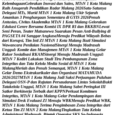
K
e
l
e
m
b
a
g
a
a
n
G
e
b
r
a
k
a
n
I
n
o
v
a
s
i
d
a
n
S
a
i
n
s
,
M
T
s
N
1
K
o
t
a
M
a
l
a
n
g
R
a
i
h
A
n
u
g
e
r
a
h
P
e
n
d
i
d
i
k
a
n
R
a
d
a
r
M
a
l
a
n
g
2
0
2
6
S
a
t
u
-
S
a
t
u
n
y
a
D
e
l
e
g
a
s
i
M
T
s
,
M
u
r
i
d
M
T
s
N
1
K
o
t
a
M
a
l
a
n
g
U
k
i
r
S
e
j
a
r
a
h
A
m
a
n
k
a
n
3
P
e
n
g
h
a
r
g
a
a
n
S
e
m
e
n
t
a
r
a
d
i
G
Y
I
S
2
0
2
6
P
e
n
u
h
A
n
t
u
s
i
a
s
,
C
i
v
i
t
a
s
A
k
a
d
e
m
i
k
a
M
T
s
N
1
K
o
t
a
M
a
l
a
n
g
G
e
l
o
r
a
k
a
n
E
d
u
k
a
s
i
G
e
n
r
e
B
e
r
s
a
m
a
K
o
m
i
s
i
I
X
D
P
R
R
I
d
a
n
B
K
K
B
N
L
e
w
a
t
S
e
n
i
P
e
r
a
n
,
T
e
a
t
e
r
M
a
t
s
a
n
e
w
a
S
u
a
r
a
k
a
n
P
e
s
a
n
A
n
t
i
-
B
u
l
l
y
i
n
g
d
i
P
A
G
S
E
T
A
#
4
S
a
n
g
g
a
r
A
n
g
k
a
s
a
M
e
n
u
j
u
P
r
e
d
i
k
a
t
W
i
l
a
y
a
h
B
e
b
a
s
d
a
r
i
K
o
r
u
p
s
i
,
T
i
m
I
n
t
i
Z
I
M
T
s
N
1
K
o
t
a
M
a
l
a
n
g
I
k
u
t
i
S
i
m
u
l
a
s
i
W
a
w
a
n
c
a
r
a
P
e
n
i
l
a
i
a
n
N
a
s
i
o
n
a
l
S
i
n
e
r
g
i
M
e
n
u
j
u
M
a
d
r
a
s
a
h
U
n
g
g
u
l
:
K
o
m
i
t
e
d
a
n
M
a
n
a
j
e
m
e
n
M
T
s
N
1
K
o
t
a
M
a
l
a
n
g
G
e
l
a
r
R
a
k
o
r
S
o
s
i
a
l
i
s
a
s
i
R
K
A
M
S
i
n
e
r
g
i
M
e
n
u
j
u
M
a
d
r
a
s
a
h
U
n
g
g
u
l
:
M
T
s
N
7
K
e
d
i
r
i
L
a
k
u
k
a
n
S
t
u
d
i
T
i
r
u
P
e
m
b
a
n
g
u
n
a
n
Z
o
n
a
I
n
t
e
g
r
i
t
a
s
d
a
n
T
a
t
a
K
e
l
o
l
a
M
e
d
i
a
S
o
s
i
a
l
d
i
M
T
s
N
1
K
o
t
a
M
a
l
a
n
g
M
e
r
i
a
h
d
a
n
P
e
n
u
h
S
e
m
a
n
g
a
t
,
M
T
s
N
1
K
o
t
a
M
a
l
a
n
g
G
e
l
a
r
D
e
m
o
E
k
s
t
r
a
k
u
r
i
k
u
l
e
r
d
a
n
O
r
g
a
n
i
s
a
s
i
M
A
T
A
M
U
D
A
2
0
2
6
/
2
0
2
7
M
T
s
N
1
K
o
t
a
M
a
l
a
n
g
J
a
d
i
S
a
k
s
i
P
e
r
j
u
a
n
g
a
n
P
u
l
u
h
a
n
D
e
l
e
g
a
s
i
O
S
N
-
P
d
a
n
R
a
j
u
t
a
n
P
e
r
s
a
u
d
a
r
a
a
n
L
i
n
t
a
s
S
e
k
o
l
a
h
B
u
k
t
i
T
a
t
a
k
e
l
o
l
a
U
n
g
g
u
l
,
M
T
s
N
1
K
o
t
a
M
a
l
a
n
g
S
a
b
e
t
P
e
r
i
n
g
k
a
t
I
I
I
S
a
t
k
e
r
B
e
r
k
i
n
e
r
j
a
T
e
r
b
a
i
k
d
a
r
i
K
P
P
N
P
e
r
k
u
a
t
K
o
m
i
t
m
e
n
I
n
t
e
g
r
i
t
a
s
,
M
T
s
N
1
K
o
t
a
M
a
l
a
n
g
G
e
l
a
r
P
e
n
d
a
m
p
i
n
g
a
n
d
a
n
S
i
m
u
l
a
s
i
D
e
s
k
E
v
a
l
u
a
s
i
Z
I
M
e
n
u
j
u
W
B
K
M
e
n
u
j
u
P
r
e
d
i
k
a
t
W
B
K
,
M
T
s
N
1
K
o
t
a
M
a
l
a
n
g
T
e
r
i
m
a
P
e
n
g
i
m
b
a
s
a
n
Z
o
n
a
I
n
t
e
g
r
i
t
a
s
d
a
r
i
K
e
t
u
a
T
i
m
Z
I
M
A
N
2
K
o
t
a
M
a
l
a
n
g
T
i
n
g
k
a
t
k
a
n
T
a
t
a
K
e
l
o
l
a
A
d
m
i
n
i
s
t
r
a
s
i
M
a
d
r
a
s
a
h
,
B
i
m
t
e
k
O
p
e
r
a
t
o
r
S
K
S
S
e
-
I
n
d
o
n
e
s
i
a