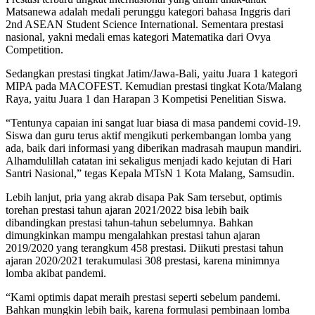
Matsanewa adalah medali perunggu kategori bahasa Inggris dari
2nd ASEAN Student Science International. Sementara prestasi
nasional, yakni medali emas kategori Matematika dari Ovya
Competition.
Sedangkan prestasi tingkat Jatim/Jawa-Bali, yaitu Juara 1 kategori
MIPA pada MACOFEST. Kemudian prestasi tingkat Kota/Malang
Raya, yaitu Juara 1 dan Harapan 3 Kompetisi Penelitian Siswa.
“Tentunya capaian ini sangat luar biasa di masa pandemi covid-19.
Siswa dan guru terus aktif mengikuti perkembangan lomba yang
ada, baik dari informasi yang diberikan madrasah maupun mandiri.
Alhamdulillah catatan ini sekaligus menjadi kado kejutan di Hari
Santri Nasional,” tegas Kepala MTsN 1 Kota Malang, Samsudin.
Lebih lanjut, pria yang akrab disapa Pak Sam tersebut, optimis
torehan prestasi tahun ajaran 2021/2022 bisa lebih baik
dibandingkan prestasi tahun-tahun sebelumnya. Bahkan
dimungkinkan mampu mengalahkan prestasi tahun ajaran
2019/2020 yang terangkum 458 prestasi. Diikuti prestasi tahun
ajaran 2020/2021 terakumulasi 308 prestasi, karena minimnya
lomba akibat pandemi.
“Kami optimis dapat meraih prestasi seperti sebelum pandemi.
Bahkan mungkin lebih baik, karena formulasi pembinaan lomba