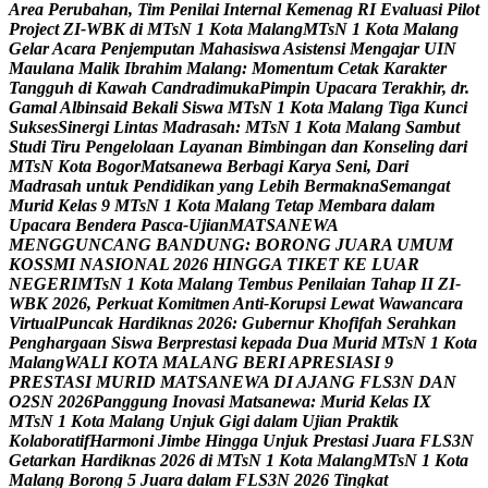
A
r
e
a
P
e
r
u
b
a
h
a
n
,
T
i
m
P
e
n
i
l
a
i
I
n
t
e
r
n
a
l
K
e
m
e
n
a
g
R
I
E
v
a
l
u
a
s
i
P
i
l
o
t
P
r
o
j
e
c
t
Z
I
-
W
B
K
d
i
M
T
s
N
1
K
o
t
a
M
a
l
a
n
g
M
T
s
N
1
K
o
t
a
M
a
l
a
n
g
G
e
l
a
r
A
c
a
r
a
P
e
n
j
e
m
p
u
t
a
n
M
a
h
a
s
i
s
w
a
A
s
i
s
t
e
n
s
i
M
e
n
g
a
j
a
r
U
I
N
M
a
u
l
a
n
a
M
a
l
i
k
I
b
r
a
h
i
m
M
a
l
a
n
g
:
M
o
m
e
n
t
u
m
C
e
t
a
k
K
a
r
a
k
t
e
r
T
a
n
g
g
u
h
d
i
K
a
w
a
h
C
a
n
d
r
a
d
i
m
u
k
a
P
i
m
p
i
n
U
p
a
c
a
r
a
T
e
r
a
k
h
i
r
,
d
r
.
G
a
m
a
l
A
l
b
i
n
s
a
i
d
B
e
k
a
l
i
S
i
s
w
a
M
T
s
N
1
K
o
t
a
M
a
l
a
n
g
T
i
g
a
K
u
n
c
i
S
u
k
s
e
s
S
i
n
e
r
g
i
L
i
n
t
a
s
M
a
d
r
a
s
a
h
:
M
T
s
N
1
K
o
t
a
M
a
l
a
n
g
S
a
m
b
u
t
S
t
u
d
i
T
i
r
u
P
e
n
g
e
l
o
l
a
a
n
L
a
y
a
n
a
n
B
i
m
b
i
n
g
a
n
d
a
n
K
o
n
s
e
l
i
n
g
d
a
r
i
M
T
s
N
K
o
t
a
B
o
g
o
r
M
a
t
s
a
n
e
w
a
B
e
r
b
a
g
i
K
a
r
y
a
S
e
n
i
,
D
a
r
i
M
a
d
r
a
s
a
h
u
n
t
u
k
P
e
n
d
i
d
i
k
a
n
y
a
n
g
L
e
b
i
h
B
e
r
m
a
k
n
a
S
e
m
a
n
g
a
t
M
u
r
i
d
K
e
l
a
s
9
M
T
s
N
1
K
o
t
a
M
a
l
a
n
g
T
e
t
a
p
M
e
m
b
a
r
a
d
a
l
a
m
U
p
a
c
a
r
a
B
e
n
d
e
r
a
P
a
s
c
a
-
U
j
i
a
n
M
A
T
S
A
N
E
W
A
M
E
N
G
G
U
N
C
A
N
G
B
A
N
D
U
N
G
:
B
O
R
O
N
G
J
U
A
R
A
U
M
U
M
K
O
S
S
M
I
N
A
S
I
O
N
A
L
2
0
2
6
H
I
N
G
G
A
T
I
K
E
T
K
E
L
U
A
R
N
E
G
E
R
I
M
T
s
N
1
K
o
t
a
M
a
l
a
n
g
T
e
m
b
u
s
P
e
n
i
l
a
i
a
n
T
a
h
a
p
I
I
Z
I
-
W
B
K
2
0
2
6
,
P
e
r
k
u
a
t
K
o
m
i
t
m
e
n
A
n
t
i
-
K
o
r
u
p
s
i
L
e
w
a
t
W
a
w
a
n
c
a
r
a
V
i
r
t
u
a
l
P
u
n
c
a
k
H
a
r
d
i
k
n
a
s
2
0
2
6
:
G
u
b
e
r
n
u
r
K
h
o
f
i
f
a
h
S
e
r
a
h
k
a
n
P
e
n
g
h
a
r
g
a
a
n
S
i
s
w
a
B
e
r
p
r
e
s
t
a
s
i
k
e
p
a
d
a
D
u
a
M
u
r
i
d
M
T
s
N
1
K
o
t
a
M
a
l
a
n
g
W
A
L
I
K
O
T
A
M
A
L
A
N
G
B
E
R
I
A
P
R
E
S
I
A
S
I
9
P
R
E
S
T
A
S
I
M
U
R
I
D
M
A
T
S
A
N
E
W
A
D
I
A
J
A
N
G
F
L
S
3
N
D
A
N
O
2
S
N
2
0
2
6
P
a
n
g
g
u
n
g
I
n
o
v
a
s
i
M
a
t
s
a
n
e
w
a
:
M
u
r
i
d
K
e
l
a
s
I
X
M
T
s
N
1
K
o
t
a
M
a
l
a
n
g
U
n
j
u
k
G
i
g
i
d
a
l
a
m
U
j
i
a
n
P
r
a
k
t
i
k
K
o
l
a
b
o
r
a
t
i
f
H
a
r
m
o
n
i
J
i
m
b
e
H
i
n
g
g
a
U
n
j
u
k
P
r
e
s
t
a
s
i
J
u
a
r
a
F
L
S
3
N
G
e
t
a
r
k
a
n
H
a
r
d
i
k
n
a
s
2
0
2
6
d
i
M
T
s
N
1
K
o
t
a
M
a
l
a
n
g
M
T
s
N
1
K
o
t
a
M
a
l
a
n
g
B
o
r
o
n
g
5
J
u
a
r
a
d
a
l
a
m
F
L
S
3
N
2
0
2
6
T
i
n
g
k
a
t