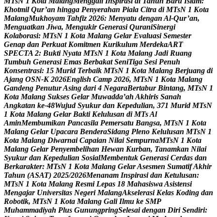
M
T
s
N
1
K
o
t
a
M
a
l
a
n
g
M
e
n
g
g
a
l
i
I
n
s
p
i
r
a
s
i
d
i
T
a
h
u
n
B
a
r
u
I
s
l
a
m
:
K
h
o
t
m
i
l
Q
u
r
’
a
n
h
i
n
g
g
a
P
e
n
y
e
r
a
h
a
n
P
i
a
l
a
C
i
t
r
a
d
i
M
T
s
N
1
K
o
t
a
M
a
l
a
n
g
M
u
k
h
o
y
a
m
T
a
h
f
i
z
2
0
2
6
:
M
e
n
y
a
t
u
d
e
n
g
a
n
A
l
-
Q
u
r
’
a
n
,
M
e
n
g
u
a
t
k
a
n
J
i
w
a
,
M
e
n
g
u
k
i
r
G
e
n
e
r
a
s
i
Q
u
r
a
n
i
S
i
n
e
r
g
i
K
o
l
a
b
o
r
a
s
i
:
M
T
s
N
1
K
o
t
a
M
a
l
a
n
g
G
e
l
a
r
E
v
a
l
u
a
s
i
S
e
m
e
s
t
e
r
G
e
n
a
p
d
a
n
P
e
r
k
u
a
t
K
o
m
i
t
m
e
n
K
u
r
i
k
u
l
u
m
M
e
r
d
e
k
a
A
R
T
S
P
E
C
T
A
2
:
B
u
k
t
i
N
y
a
t
a
M
T
s
N
1
K
o
t
a
M
a
l
a
n
g
J
a
d
i
R
u
a
n
g
T
u
m
b
u
h
G
e
n
e
r
a
s
i
E
m
a
s
B
e
r
b
a
k
a
t
S
e
n
i
T
i
g
a
S
e
s
i
P
e
n
u
h
K
o
n
s
e
n
t
r
a
s
i
:
1
5
M
u
r
i
d
T
e
r
b
a
i
k
M
T
s
N
1
K
o
t
a
M
a
l
a
n
g
B
e
r
j
u
a
n
g
d
i
A
j
a
n
g
O
S
N
-
K
2
0
2
6
E
n
g
l
i
s
h
C
a
m
p
2
0
2
6
,
M
T
s
N
1
K
o
t
a
M
a
l
a
n
g
G
a
n
d
e
n
g
P
e
n
u
t
u
r
A
s
i
n
g
d
a
r
i
4
N
e
g
a
r
a
B
e
r
t
a
b
u
r
B
i
n
t
a
n
g
,
M
T
s
N
1
K
o
t
a
M
a
l
a
n
g
S
u
k
s
e
s
G
e
l
a
r
M
u
w
a
d
d
a
’
a
h
A
k
h
i
r
i
s
S
a
n
a
h
A
n
g
k
a
t
a
n
k
e
-
4
8
W
u
j
u
d
S
y
u
k
u
r
d
a
n
K
e
p
e
d
u
l
i
a
n
,
3
7
1
M
u
r
i
d
M
T
s
N
1
K
o
t
a
M
a
l
a
n
g
G
e
l
a
r
B
a
k
t
i
K
e
l
u
l
u
s
a
n
d
i
M
T
s
A
l
A
m
i
n
M
e
m
b
u
m
i
k
a
n
P
a
n
c
a
s
i
l
a
P
e
m
e
r
s
a
t
u
B
a
n
g
s
a
,
M
T
s
N
1
K
o
t
a
M
a
l
a
n
g
G
e
l
a
r
U
p
a
c
a
r
a
B
e
n
d
e
r
a
S
i
d
a
n
g
P
l
e
n
o
K
e
l
u
l
u
s
a
n
M
T
s
N
1
K
o
t
a
M
a
l
a
n
g
D
i
w
a
r
n
a
i
C
a
p
a
i
a
n
N
i
l
a
i
S
e
m
p
u
r
n
a
M
T
s
N
1
K
o
t
a
M
a
l
a
n
g
G
e
l
a
r
P
e
n
y
e
m
b
e
l
i
h
a
n
H
e
w
a
n
K
u
r
b
a
n
,
T
a
n
a
m
k
a
n
N
i
l
a
i
S
y
u
k
u
r
d
a
n
K
e
p
e
d
u
l
i
a
n
S
o
s
i
a
l
M
e
m
b
e
n
t
u
k
G
e
n
e
r
a
s
i
C
e
r
d
a
s
d
a
n
B
e
r
k
a
r
a
k
t
e
r
:
M
T
s
N
1
K
o
t
a
M
a
l
a
n
g
G
e
l
a
r
A
s
e
s
m
e
n
S
u
m
a
t
i
f
A
k
h
i
r
T
a
h
u
n
(
A
S
A
T
)
2
0
2
5
/
2
0
2
6
M
e
n
a
n
a
m
I
n
s
p
i
r
a
s
i
d
a
n
K
e
t
u
l
u
s
a
n
:
M
T
s
N
1
K
o
t
a
M
a
l
a
n
g
R
e
s
m
i
L
e
p
a
s
1
8
M
a
h
a
s
i
s
w
a
A
s
i
s
t
e
n
s
i
M
e
n
g
a
j
a
r
U
n
i
v
e
r
s
i
t
a
s
N
e
g
e
r
i
M
a
l
a
n
g
A
k
s
e
l
e
r
a
s
i
K
e
l
a
s
K
o
d
i
n
g
d
a
n
R
o
b
o
t
i
k
,
M
T
s
N
1
K
o
t
a
M
a
l
a
n
g
G
a
l
i
I
l
m
u
k
e
S
M
P
M
u
h
a
m
m
a
d
i
y
a
h
P
l
u
s
G
u
n
u
n
g
p
r
i
n
g
S
e
l
e
s
a
i
d
e
n
g
a
n
D
i
r
i
S
e
n
d
i
r
i
: