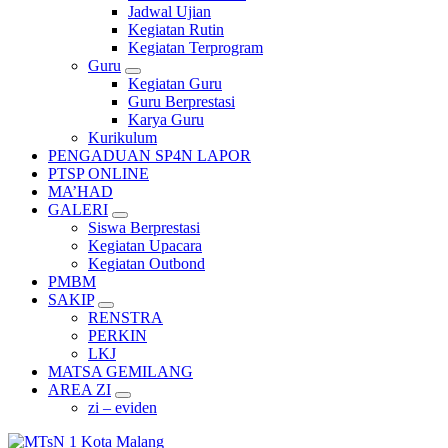
Jadwal Ujian
Kegiatan Rutin
Kegiatan Terprogram
Guru
Kegiatan Guru
Guru Berprestasi
Karya Guru
Kurikulum
PENGADUAN SP4N LAPOR
PTSP ONLINE
MA’HAD
GALERI
Siswa Berprestasi
Kegiatan Upacara
Kegiatan Outbond
PMBM
SAKIP
RENSTRA
PERKIN
LKJ
MATSA GEMILANG
AREA ZI
zi – eviden