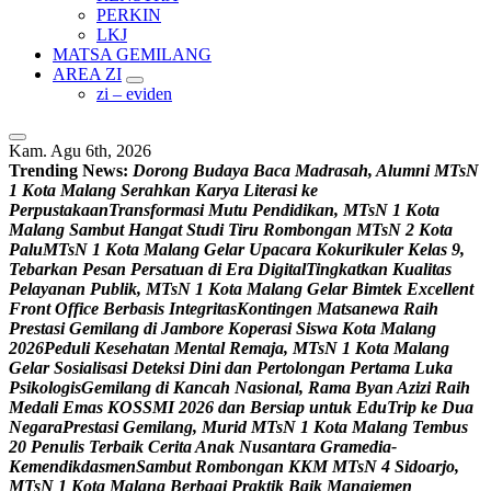
PERKIN
LKJ
MATSA GEMILANG
AREA ZI
zi – eviden
Kam. Agu 6th, 2026
Trending News:
D
o
r
o
n
g
B
u
d
a
y
a
B
a
c
a
M
a
d
r
a
s
a
h
,
A
l
u
m
n
i
M
T
s
N
1
K
o
t
a
M
a
l
a
n
g
S
e
r
a
h
k
a
n
K
a
r
y
a
L
i
t
e
r
a
s
i
k
e
P
e
r
p
u
s
t
a
k
a
a
n
T
r
a
n
s
f
o
r
m
a
s
i
M
u
t
u
P
e
n
d
i
d
i
k
a
n
,
M
T
s
N
1
K
o
t
a
M
a
l
a
n
g
S
a
m
b
u
t
H
a
n
g
a
t
S
t
u
d
i
T
i
r
u
R
o
m
b
o
n
g
a
n
M
T
s
N
2
K
o
t
a
P
a
l
u
M
T
s
N
1
K
o
t
a
M
a
l
a
n
g
G
e
l
a
r
U
p
a
c
a
r
a
K
o
k
u
r
i
k
u
l
e
r
K
e
l
a
s
9
,
T
e
b
a
r
k
a
n
P
e
s
a
n
P
e
r
s
a
t
u
a
n
d
i
E
r
a
D
i
g
i
t
a
l
T
i
n
g
k
a
t
k
a
n
K
u
a
l
i
t
a
s
P
e
l
a
y
a
n
a
n
P
u
b
l
i
k
,
M
T
s
N
1
K
o
t
a
M
a
l
a
n
g
G
e
l
a
r
B
i
m
t
e
k
E
x
c
e
l
l
e
n
t
F
r
o
n
t
O
f
f
i
c
e
B
e
r
b
a
s
i
s
I
n
t
e
g
r
i
t
a
s
K
o
n
t
i
n
g
e
n
M
a
t
s
a
n
e
w
a
R
a
i
h
P
r
e
s
t
a
s
i
G
e
m
i
l
a
n
g
d
i
J
a
m
b
o
r
e
K
o
p
e
r
a
s
i
S
i
s
w
a
K
o
t
a
M
a
l
a
n
g
2
0
2
6
P
e
d
u
l
i
K
e
s
e
h
a
t
a
n
M
e
n
t
a
l
R
e
m
a
j
a
,
M
T
s
N
1
K
o
t
a
M
a
l
a
n
g
G
e
l
a
r
S
o
s
i
a
l
i
s
a
s
i
D
e
t
e
k
s
i
D
i
n
i
d
a
n
P
e
r
t
o
l
o
n
g
a
n
P
e
r
t
a
m
a
L
u
k
a
P
s
i
k
o
l
o
g
i
s
G
e
m
i
l
a
n
g
d
i
K
a
n
c
a
h
N
a
s
i
o
n
a
l
,
R
a
m
a
B
y
a
n
A
z
i
z
i
R
a
i
h
M
e
d
a
l
i
E
m
a
s
K
O
S
S
M
I
2
0
2
6
d
a
n
B
e
r
s
i
a
p
u
n
t
u
k
E
d
u
T
r
i
p
k
e
D
u
a
N
e
g
a
r
a
P
r
e
s
t
a
s
i
G
e
m
i
l
a
n
g
,
M
u
r
i
d
M
T
s
N
1
K
o
t
a
M
a
l
a
n
g
T
e
m
b
u
s
2
0
P
e
n
u
l
i
s
T
e
r
b
a
i
k
C
e
r
i
t
a
A
n
a
k
N
u
s
a
n
t
a
r
a
G
r
a
m
e
d
i
a
-
K
e
m
e
n
d
i
k
d
a
s
m
e
n
S
a
m
b
u
t
R
o
m
b
o
n
g
a
n
K
K
M
M
T
s
N
4
S
i
d
o
a
r
j
o
,
M
T
s
N
1
K
o
t
a
M
a
l
a
n
g
B
e
r
b
a
g
i
P
r
a
k
t
i
k
B
a
i
k
M
a
n
a
j
e
m
e
n