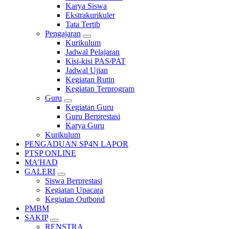
Karya Siswa
Ekstrakurikuler
Tata Tertib
Pengajaran
Kurikulum
Jadwal Pelajaran
Kisi-kisi PAS/PAT
Jadwal Ujian
Kegiatan Rutin
Kegiatan Terprogram
Guru
Kegiatan Guru
Guru Berprestasi
Karya Guru
Kurikulum
PENGADUAN SP4N LAPOR
PTSP ONLINE
MA’HAD
GALERI
Siswa Berprestasi
Kegiatan Upacara
Kegiatan Outbond
PMBM
SAKIP
RENSTRA