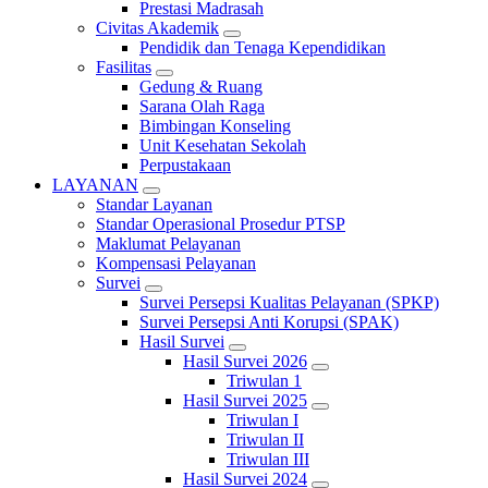
Prestasi Madrasah
Civitas Akademik
Pendidik dan Tenaga Kependidikan
Fasilitas
Gedung & Ruang
Sarana Olah Raga
Bimbingan Konseling
Unit Kesehatan Sekolah
Perpustakaan
LAYANAN
Standar Layanan
Standar Operasional Prosedur PTSP
Maklumat Pelayanan
Kompensasi Pelayanan
Survei
Survei Persepsi Kualitas Pelayanan (SPKP)
Survei Persepsi Anti Korupsi (SPAK)
Hasil Survei
Hasil Survei 2026
Triwulan 1
Hasil Survei 2025
Triwulan I
Triwulan II
Triwulan III
Hasil Survei 2024