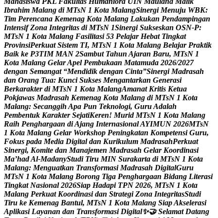
M
a
h
a
s
i
s
w
a
P
K
L
F
a
k
u
l
t
a
s
H
u
m
a
n
i
o
r
a
U
I
N
M
a
u
l
a
n
a
M
a
l
i
k
I
b
r
a
h
i
m
M
a
l
a
n
g
d
i
M
T
s
N
1
K
o
t
a
M
a
l
a
n
g
S
i
n
e
r
g
i
M
e
n
u
j
u
W
B
K
:
T
i
m
P
e
r
e
n
c
a
n
a
K
e
m
e
n
a
g
K
o
t
a
M
a
l
a
n
g
L
a
k
u
k
a
n
P
e
n
d
a
m
p
i
n
g
a
n
I
n
t
e
n
s
i
f
Z
o
n
a
I
n
t
e
g
r
i
t
a
s
d
i
M
T
s
N
1
S
i
n
e
r
g
i
S
u
k
s
e
s
k
a
n
O
S
N
-
P
:
M
T
s
N
1
K
o
t
a
M
a
l
a
n
g
F
a
s
i
l
i
t
a
s
i
5
3
P
e
l
a
j
a
r
H
e
b
a
t
T
i
n
g
k
a
t
P
r
o
v
i
n
s
i
P
e
r
k
u
a
t
S
i
s
t
e
m
T
I
,
M
T
s
N
1
K
o
t
a
M
a
l
a
n
g
B
e
l
a
j
a
r
P
r
a
k
t
i
k
B
a
i
k
k
e
P
3
T
I
M
M
A
N
2
S
a
m
b
u
t
T
a
h
u
n
A
j
a
r
a
n
B
a
r
u
,
M
T
s
N
1
K
o
t
a
M
a
l
a
n
g
G
e
l
a
r
A
p
e
l
P
e
m
b
u
k
a
a
n
M
a
t
a
m
u
d
a
2
0
2
6
/
2
0
2
7
d
e
n
g
a
n
S
e
m
a
n
g
a
t
“
M
e
n
d
i
d
i
k
d
e
n
g
a
n
C
i
n
t
a
”
S
i
n
e
r
g
i
M
a
d
r
a
s
a
h
d
a
n
O
r
a
n
g
T
u
a
:
K
u
n
c
i
S
u
k
s
e
s
M
e
n
g
a
n
t
a
r
k
a
n
G
e
n
e
r
a
s
i
B
e
r
k
a
r
a
k
t
e
r
d
i
M
T
s
N
1
K
o
t
a
M
a
l
a
n
g
A
m
a
n
a
t
K
r
i
t
i
s
K
e
t
u
a
P
o
k
j
a
w
a
s
M
a
d
r
a
s
a
h
K
e
m
e
n
a
g
K
o
t
a
M
a
l
a
n
g
d
i
M
T
s
N
1
K
o
t
a
M
a
l
a
n
g
:
S
e
c
a
n
g
g
i
h
A
p
a
P
u
n
T
e
k
n
o
l
o
g
i
,
G
u
r
u
A
d
a
l
a
h
P
e
m
b
e
n
t
u
k
K
a
r
a
k
t
e
r
S
e
j
a
t
i
K
e
r
e
n
!
M
u
r
i
d
M
T
s
N
1
K
o
t
a
M
a
l
a
n
g
R
a
i
h
P
e
n
g
h
a
r
g
a
a
n
d
i
A
j
a
n
g
I
n
t
e
r
n
a
s
i
o
n
a
l
A
Y
I
M
U
N
2
0
2
6
M
T
s
N
1
K
o
t
a
M
a
l
a
n
g
G
e
l
a
r
W
o
r
k
s
h
o
p
P
e
n
i
n
g
k
a
t
a
n
K
o
m
p
e
t
e
n
s
i
G
u
r
u
,
F
o
k
u
s
p
a
d
a
M
e
d
i
a
D
i
g
i
t
a
l
d
a
n
K
u
r
i
k
u
l
u
m
M
a
d
r
a
s
a
h
P
e
r
k
u
a
t
S
i
n
e
r
g
i
,
K
o
m
i
t
e
d
a
n
M
a
n
a
j
e
m
e
n
M
a
d
r
a
s
a
h
G
e
l
a
r
K
o
o
r
d
i
n
a
s
i
M
a
’
h
a
d
A
l
-
M
a
d
a
n
y
S
t
u
d
i
T
i
r
u
M
I
N
S
u
r
a
k
a
r
t
a
d
i
M
T
s
N
1
K
o
t
a
M
a
l
a
n
g
:
M
e
n
g
u
a
t
k
a
n
T
r
a
n
s
f
o
r
m
a
s
i
M
a
d
r
a
s
a
h
D
i
g
i
t
a
l
G
u
r
u
M
T
s
N
1
K
o
t
a
M
a
l
a
n
g
B
o
r
o
n
g
T
i
g
a
P
e
n
g
h
a
r
g
a
a
n
B
i
d
a
n
g
L
i
t
e
r
a
s
i
T
i
n
g
k
a
t
N
a
s
i
o
n
a
l
2
0
2
6
S
i
a
p
H
a
d
a
p
i
T
P
N
2
0
2
6
,
M
T
s
N
1
K
o
t
a
M
a
l
a
n
g
P
e
r
k
u
a
t
K
o
o
r
d
i
n
a
s
i
d
a
n
S
t
r
a
t
e
g
i
Z
o
n
a
I
n
t
e
g
r
i
t
a
s
S
t
u
d
i
T
i
r
u
k
e
K
e
m
e
n
a
g
B
a
n
t
u
l
,
M
T
s
N
1
K
o
t
a
M
a
l
a
n
g
S
i
a
p
A
k
s
e
l
e
r
a
s
i
A
p
l
i
k
a
s
i
L
a
y
a
n
a
n
d
a
n
T
r
a
n
s
f
o
r
m
a
s
i
D
i
g
i
t
a
l
✨

S
e
l
a
m
a
t
D
a
t
a
n
g