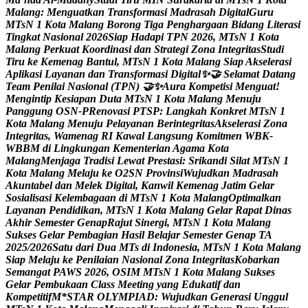
M
a
l
a
n
g
:
M
e
n
g
u
a
t
k
a
n
T
r
a
n
s
f
o
r
m
a
s
i
M
a
d
r
a
s
a
h
D
i
g
i
t
a
l
G
u
r
u
M
T
s
N
1
K
o
t
a
M
a
l
a
n
g
B
o
r
o
n
g
T
i
g
a
P
e
n
g
h
a
r
g
a
a
n
B
i
d
a
n
g
L
i
t
e
r
a
s
i
T
i
n
g
k
a
t
N
a
s
i
o
n
a
l
2
0
2
6
S
i
a
p
H
a
d
a
p
i
T
P
N
2
0
2
6
,
M
T
s
N
1
K
o
t
a
M
a
l
a
n
g
P
e
r
k
u
a
t
K
o
o
r
d
i
n
a
s
i
d
a
n
S
t
r
a
t
e
g
i
Z
o
n
a
I
n
t
e
g
r
i
t
a
s
S
t
u
d
i
T
i
r
u
k
e
K
e
m
e
n
a
g
B
a
n
t
u
l
,
M
T
s
N
1
K
o
t
a
M
a
l
a
n
g
S
i
a
p
A
k
s
e
l
e
r
a
s
i
A
p
l
i
k
a
s
i
L
a
y
a
n
a
n
d
a
n
T
r
a
n
s
f
o
r
m
a
s
i
D
i
g
i
t
a
l
✨

S
e
l
a
m
a
t
D
a
t
a
n
g
T
e
a
m
P
e
n
i
l
a
i
N
a
s
i
o
n
a
l
(
T
P
N
)

✨
A
u
r
a
K
o
m
p
e
t
i
s
i
M
e
n
g
u
a
t
!
M
e
n
g
i
n
t
i
p
K
e
s
i
a
p
a
n
D
u
t
a
M
T
s
N
1
K
o
t
a
M
a
l
a
n
g
M
e
n
u
j
u
P
a
n
g
g
u
n
g
O
S
N
-
P
R
e
n
o
v
a
s
i
P
T
S
P
:
L
a
n
g
k
a
h
K
o
n
k
r
e
t
M
T
s
N
1
K
o
t
a
M
a
l
a
n
g
M
e
n
u
j
u
P
e
l
a
y
a
n
a
n
B
e
r
i
n
t
e
g
r
i
t
a
s
A
k
s
e
l
e
r
a
s
i
Z
o
n
a
I
n
t
e
g
r
i
t
a
s
,
W
a
m
e
n
a
g
R
I
K
a
w
a
l
L
a
n
g
s
u
n
g
K
o
m
i
t
m
e
n
W
B
K
-
W
B
B
M
d
i
L
i
n
g
k
u
n
g
a
n
K
e
m
e
n
t
e
r
i
a
n
A
g
a
m
a
K
o
t
a
M
a
l
a
n
g
M
e
n
j
a
g
a
T
r
a
d
i
s
i
L
e
w
a
t
P
r
e
s
t
a
s
i
:
S
r
i
k
a
n
d
i
S
i
l
a
t
M
T
s
N
1
K
o
t
a
M
a
l
a
n
g
M
e
l
a
j
u
k
e
O
2
S
N
P
r
o
v
i
n
s
i
W
u
j
u
d
k
a
n
M
a
d
r
a
s
a
h
A
k
u
n
t
a
b
e
l
d
a
n
M
e
l
e
k
D
i
g
i
t
a
l
,
K
a
n
w
i
l
K
e
m
e
n
a
g
J
a
t
i
m
G
e
l
a
r
S
o
s
i
a
l
i
s
a
s
i
K
e
l
e
m
b
a
g
a
a
n
d
i
M
T
s
N
1
K
o
t
a
M
a
l
a
n
g
O
p
t
i
m
a
l
k
a
n
L
a
y
a
n
a
n
P
e
n
d
i
d
i
k
a
n
,
M
T
s
N
1
K
o
t
a
M
a
l
a
n
g
G
e
l
a
r
R
a
p
a
t
D
i
n
a
s
A
k
h
i
r
S
e
m
e
s
t
e
r
G
e
n
a
p
R
a
j
u
t
S
i
n
e
r
g
i
,
M
T
s
N
1
K
o
t
a
M
a
l
a
n
g
S
u
k
s
e
s
G
e
l
a
r
P
e
m
b
a
g
i
a
n
H
a
s
i
l
B
e
l
a
j
a
r
S
e
m
e
s
t
e
r
G
e
n
a
p
T
A
2
0
2
5
/
2
0
2
6
S
a
t
u
d
a
r
i
D
u
a
M
T
s
d
i
I
n
d
o
n
e
s
i
a
,
M
T
s
N
1
K
o
t
a
M
a
l
a
n
g
S
i
a
p
M
e
l
a
j
u
k
e
P
e
n
i
l
a
i
a
n
N
a
s
i
o
n
a
l
Z
o
n
a
I
n
t
e
g
r
i
t
a
s
K
o
b
a
r
k
a
n
S
e
m
a
n
g
a
t
P
A
W
S
2
0
2
6
,
O
S
I
M
M
T
s
N
1
K
o
t
a
M
a
l
a
n
g
S
u
k
s
e
s
G
e
l
a
r
P
e
m
b
u
k
a
a
n
C
l
a
s
s
M
e
e
t
i
n
g
y
a
n
g
E
d
u
k
a
t
i
f
d
a
n
K
o
m
p
e
t
i
t
i
f
M
*
S
T
A
R
O
L
Y
M
P
I
A
D
:
W
u
j
u
d
k
a
n
G
e
n
e
r
a
s
i
U
n
g
g
u
l