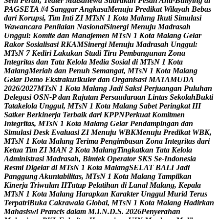
S
e
n
i
P
e
r
a
n
,
T
e
a
t
e
r
M
a
t
s
a
n
e
w
a
S
u
a
r
a
k
a
n
P
e
s
a
n
A
n
t
i
-
B
u
l
l
y
i
n
g
d
i
P
A
G
S
E
T
A
#
4
S
a
n
g
g
a
r
A
n
g
k
a
s
a
M
e
n
u
j
u
P
r
e
d
i
k
a
t
W
i
l
a
y
a
h
B
e
b
a
s
d
a
r
i
K
o
r
u
p
s
i
,
T
i
m
I
n
t
i
Z
I
M
T
s
N
1
K
o
t
a
M
a
l
a
n
g
I
k
u
t
i
S
i
m
u
l
a
s
i
W
a
w
a
n
c
a
r
a
P
e
n
i
l
a
i
a
n
N
a
s
i
o
n
a
l
S
i
n
e
r
g
i
M
e
n
u
j
u
M
a
d
r
a
s
a
h
U
n
g
g
u
l
:
K
o
m
i
t
e
d
a
n
M
a
n
a
j
e
m
e
n
M
T
s
N
1
K
o
t
a
M
a
l
a
n
g
G
e
l
a
r
R
a
k
o
r
S
o
s
i
a
l
i
s
a
s
i
R
K
A
M
S
i
n
e
r
g
i
M
e
n
u
j
u
M
a
d
r
a
s
a
h
U
n
g
g
u
l
:
M
T
s
N
7
K
e
d
i
r
i
L
a
k
u
k
a
n
S
t
u
d
i
T
i
r
u
P
e
m
b
a
n
g
u
n
a
n
Z
o
n
a
I
n
t
e
g
r
i
t
a
s
d
a
n
T
a
t
a
K
e
l
o
l
a
M
e
d
i
a
S
o
s
i
a
l
d
i
M
T
s
N
1
K
o
t
a
M
a
l
a
n
g
M
e
r
i
a
h
d
a
n
P
e
n
u
h
S
e
m
a
n
g
a
t
,
M
T
s
N
1
K
o
t
a
M
a
l
a
n
g
G
e
l
a
r
D
e
m
o
E
k
s
t
r
a
k
u
r
i
k
u
l
e
r
d
a
n
O
r
g
a
n
i
s
a
s
i
M
A
T
A
M
U
D
A
2
0
2
6
/
2
0
2
7
M
T
s
N
1
K
o
t
a
M
a
l
a
n
g
J
a
d
i
S
a
k
s
i
P
e
r
j
u
a
n
g
a
n
P
u
l
u
h
a
n
D
e
l
e
g
a
s
i
O
S
N
-
P
d
a
n
R
a
j
u
t
a
n
P
e
r
s
a
u
d
a
r
a
a
n
L
i
n
t
a
s
S
e
k
o
l
a
h
B
u
k
t
i
T
a
t
a
k
e
l
o
l
a
U
n
g
g
u
l
,
M
T
s
N
1
K
o
t
a
M
a
l
a
n
g
S
a
b
e
t
P
e
r
i
n
g
k
a
t
I
I
I
S
a
t
k
e
r
B
e
r
k
i
n
e
r
j
a
T
e
r
b
a
i
k
d
a
r
i
K
P
P
N
P
e
r
k
u
a
t
K
o
m
i
t
m
e
n
I
n
t
e
g
r
i
t
a
s
,
M
T
s
N
1
K
o
t
a
M
a
l
a
n
g
G
e
l
a
r
P
e
n
d
a
m
p
i
n
g
a
n
d
a
n
S
i
m
u
l
a
s
i
D
e
s
k
E
v
a
l
u
a
s
i
Z
I
M
e
n
u
j
u
W
B
K
M
e
n
u
j
u
P
r
e
d
i
k
a
t
W
B
K
,
M
T
s
N
1
K
o
t
a
M
a
l
a
n
g
T
e
r
i
m
a
P
e
n
g
i
m
b
a
s
a
n
Z
o
n
a
I
n
t
e
g
r
i
t
a
s
d
a
r
i
K
e
t
u
a
T
i
m
Z
I
M
A
N
2
K
o
t
a
M
a
l
a
n
g
T
i
n
g
k
a
t
k
a
n
T
a
t
a
K
e
l
o
l
a
A
d
m
i
n
i
s
t
r
a
s
i
M
a
d
r
a
s
a
h
,
B
i
m
t
e
k
O
p
e
r
a
t
o
r
S
K
S
S
e
-
I
n
d
o
n
e
s
i
a
R
e
s
m
i
D
i
g
e
l
a
r
d
i
M
T
s
N
1
K
o
t
a
M
a
l
a
n
g
S
E
L
A
T
B
A
L
I
J
a
d
i
P
a
n
g
g
u
n
g
A
k
u
n
t
a
b
i
l
i
t
a
s
,
M
T
s
N
1
K
o
t
a
M
a
l
a
n
g
T
a
m
p
i
l
k
a
n
K
i
n
e
r
j
a
T
r
i
w
u
l
a
n
I
I
T
u
t
u
p
P
e
l
a
t
i
h
a
n
d
i
L
a
n
a
l
M
a
l
a
n
g
,
K
e
p
a
l
a
M
T
s
N
1
K
o
t
a
M
a
l
a
n
g
H
a
r
a
p
k
a
n
K
a
r
a
k
t
e
r
U
n
g
g
u
l
M
u
r
i
d
T
e
r
u
s
T
e
r
p
a
t
r
i
B
u
k
a
C
a
k
r
a
w
a
l
a
G
l
o
b
a
l
,
M
T
s
N
1
K
o
t
a
M
a
l
a
n
g
H
a
d
i
r
k
a
n
M
a
h
a
s
i
s
w
i
P
r
a
n
c
i
s
d
a
l
a
m
M
.
I
.
N
.
D
.
S
.
2
0
2
6
P
e
n
y
e
r
a
h
a
n