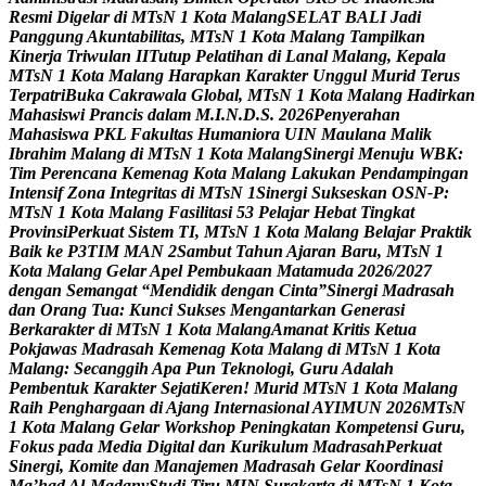
R
e
s
m
i
D
i
g
e
l
a
r
d
i
M
T
s
N
1
K
o
t
a
M
a
l
a
n
g
S
E
L
A
T
B
A
L
I
J
a
d
i
P
a
n
g
g
u
n
g
A
k
u
n
t
a
b
i
l
i
t
a
s
,
M
T
s
N
1
K
o
t
a
M
a
l
a
n
g
T
a
m
p
i
l
k
a
n
K
i
n
e
r
j
a
T
r
i
w
u
l
a
n
I
I
T
u
t
u
p
P
e
l
a
t
i
h
a
n
d
i
L
a
n
a
l
M
a
l
a
n
g
,
K
e
p
a
l
a
M
T
s
N
1
K
o
t
a
M
a
l
a
n
g
H
a
r
a
p
k
a
n
K
a
r
a
k
t
e
r
U
n
g
g
u
l
M
u
r
i
d
T
e
r
u
s
T
e
r
p
a
t
r
i
B
u
k
a
C
a
k
r
a
w
a
l
a
G
l
o
b
a
l
,
M
T
s
N
1
K
o
t
a
M
a
l
a
n
g
H
a
d
i
r
k
a
n
M
a
h
a
s
i
s
w
i
P
r
a
n
c
i
s
d
a
l
a
m
M
.
I
.
N
.
D
.
S
.
2
0
2
6
P
e
n
y
e
r
a
h
a
n
M
a
h
a
s
i
s
w
a
P
K
L
F
a
k
u
l
t
a
s
H
u
m
a
n
i
o
r
a
U
I
N
M
a
u
l
a
n
a
M
a
l
i
k
I
b
r
a
h
i
m
M
a
l
a
n
g
d
i
M
T
s
N
1
K
o
t
a
M
a
l
a
n
g
S
i
n
e
r
g
i
M
e
n
u
j
u
W
B
K
:
T
i
m
P
e
r
e
n
c
a
n
a
K
e
m
e
n
a
g
K
o
t
a
M
a
l
a
n
g
L
a
k
u
k
a
n
P
e
n
d
a
m
p
i
n
g
a
n
I
n
t
e
n
s
i
f
Z
o
n
a
I
n
t
e
g
r
i
t
a
s
d
i
M
T
s
N
1
S
i
n
e
r
g
i
S
u
k
s
e
s
k
a
n
O
S
N
-
P
:
M
T
s
N
1
K
o
t
a
M
a
l
a
n
g
F
a
s
i
l
i
t
a
s
i
5
3
P
e
l
a
j
a
r
H
e
b
a
t
T
i
n
g
k
a
t
P
r
o
v
i
n
s
i
P
e
r
k
u
a
t
S
i
s
t
e
m
T
I
,
M
T
s
N
1
K
o
t
a
M
a
l
a
n
g
B
e
l
a
j
a
r
P
r
a
k
t
i
k
B
a
i
k
k
e
P
3
T
I
M
M
A
N
2
S
a
m
b
u
t
T
a
h
u
n
A
j
a
r
a
n
B
a
r
u
,
M
T
s
N
1
K
o
t
a
M
a
l
a
n
g
G
e
l
a
r
A
p
e
l
P
e
m
b
u
k
a
a
n
M
a
t
a
m
u
d
a
2
0
2
6
/
2
0
2
7
d
e
n
g
a
n
S
e
m
a
n
g
a
t
“
M
e
n
d
i
d
i
k
d
e
n
g
a
n
C
i
n
t
a
”
S
i
n
e
r
g
i
M
a
d
r
a
s
a
h
d
a
n
O
r
a
n
g
T
u
a
:
K
u
n
c
i
S
u
k
s
e
s
M
e
n
g
a
n
t
a
r
k
a
n
G
e
n
e
r
a
s
i
B
e
r
k
a
r
a
k
t
e
r
d
i
M
T
s
N
1
K
o
t
a
M
a
l
a
n
g
A
m
a
n
a
t
K
r
i
t
i
s
K
e
t
u
a
P
o
k
j
a
w
a
s
M
a
d
r
a
s
a
h
K
e
m
e
n
a
g
K
o
t
a
M
a
l
a
n
g
d
i
M
T
s
N
1
K
o
t
a
M
a
l
a
n
g
:
S
e
c
a
n
g
g
i
h
A
p
a
P
u
n
T
e
k
n
o
l
o
g
i
,
G
u
r
u
A
d
a
l
a
h
P
e
m
b
e
n
t
u
k
K
a
r
a
k
t
e
r
S
e
j
a
t
i
K
e
r
e
n
!
M
u
r
i
d
M
T
s
N
1
K
o
t
a
M
a
l
a
n
g
R
a
i
h
P
e
n
g
h
a
r
g
a
a
n
d
i
A
j
a
n
g
I
n
t
e
r
n
a
s
i
o
n
a
l
A
Y
I
M
U
N
2
0
2
6
M
T
s
N
1
K
o
t
a
M
a
l
a
n
g
G
e
l
a
r
W
o
r
k
s
h
o
p
P
e
n
i
n
g
k
a
t
a
n
K
o
m
p
e
t
e
n
s
i
G
u
r
u
,
F
o
k
u
s
p
a
d
a
M
e
d
i
a
D
i
g
i
t
a
l
d
a
n
K
u
r
i
k
u
l
u
m
M
a
d
r
a
s
a
h
P
e
r
k
u
a
t
S
i
n
e
r
g
i
,
K
o
m
i
t
e
d
a
n
M
a
n
a
j
e
m
e
n
M
a
d
r
a
s
a
h
G
e
l
a
r
K
o
o
r
d
i
n
a
s
i
M
a
’
h
a
d
A
l
-
M
a
d
a
n
y
S
t
u
d
i
T
i
r
u
M
I
N
S
u
r
a
k
a
r
t
a
d
i
M
T
s
N
1
K
o
t
a