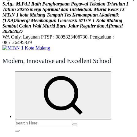
S
.
A
g
.
,
M
.
P
d
.
I
R
a
i
h
P
e
n
g
h
a
r
g
a
a
n
P
e
g
a
w
a
i
T
e
l
a
d
a
n
T
r
i
w
u
l
a
n
I
T
a
h
u
n
2
0
2
6
S
i
n
e
r
g
i
S
p
i
r
i
t
u
a
l
d
a
n
I
n
t
e
l
e
k
t
u
a
l
:
M
u
r
i
d
K
e
l
a
s
I
X
M
T
s
N
1
k
o
t
a
M
a
l
a
n
g
T
e
m
p
u
h
T
e
s
K
e
m
a
m
p
u
a
n
A
k
a
d
e
m
i
k
(
T
K
A
)
S
i
n
e
r
g
i
M
e
m
b
a
n
g
u
n
G
e
n
e
r
a
s
i
:
M
T
s
N
1
K
o
t
a
M
a
l
a
n
g
S
a
m
b
u
t
C
a
l
o
n
W
a
l
i
M
u
r
i
d
B
a
r
u
J
a
l
u
r
R
e
g
u
l
e
r
d
a
n
A
f
i
r
m
a
s
i
2
0
2
6
/
2
0
2
7
WA Only, Layanan PTSP : 0895323406730, Pengaduan :
085126495339
Modern, Innovative and Excellent School
Search
for: