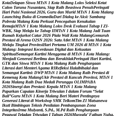
K
o
t
a
D
e
l
a
p
a
n
S
i
s
w
a
M
T
s
N
1
K
o
t
a
M
a
l
a
n
g
L
o
l
o
s
S
e
l
e
k
s
i
K
e
t
a
t
C
a
l
o
n
T
a
r
u
n
a
N
u
s
a
n
t
a
r
a
,
S
i
a
p
R
a
i
h
B
e
a
s
i
s
w
a
P
e
n
u
h
P
e
r
i
n
g
a
t
i
H
a
r
i
P
u
i
s
i
N
a
s
i
o
n
a
l
2
0
2
6
,
G
u
r
u
d
a
n
M
u
r
i
d
M
T
s
N
1
K
o
t
a
M
a
l
a
n
g
L
a
u
n
c
h
i
n
g
B
u
k
u
d
i
G
r
a
m
e
d
i
a
D
a
r
i
D
i
a
l
o
g
k
e
A
k
s
i
:
S
a
m
b
a
n
g
P
o
l
r
e
s
t
a
M
a
l
a
n
g
K
o
t
a
P
e
r
k
u
a
t
P
e
n
c
e
g
a
h
a
n
K
e
n
a
k
a
l
a
n
R
e
m
a
j
a
M
T
s
N
1
K
o
t
a
M
a
l
a
n
g
L
o
l
o
s
D
e
s
k
E
v
a
l
u
a
s
i
T
a
h
a
p
I
Z
I
-
W
B
K
,
S
i
a
p
M
e
l
a
j
u
k
e
T
a
h
a
p
I
I
M
T
s
N
1
K
o
t
a
M
a
l
a
n
g
J
a
d
i
T
u
a
n
R
u
m
a
h
K
e
j
u
r
k
o
t
C
a
t
u
r
2
0
2
6
P
i
a
l
a
W
a
l
i
K
o
t
a
M
a
l
a
n
g
G
e
m
u
r
u
h
P
r
e
s
t
a
s
i
d
i
A
r
e
n
a
O
2
S
N
2
0
2
6
:
S
a
t
u
A
t
l
e
t
M
T
s
N
1
K
o
t
a
M
a
l
a
n
g
M
e
l
a
j
u
T
i
n
g
k
a
t
P
r
o
v
i
n
s
i
H
a
r
i
P
e
r
t
a
m
a
U
M
2
0
2
6
d
i
M
T
s
N
1
K
o
t
a
M
a
l
a
n
g
:
I
n
t
e
g
r
a
s
i
K
e
c
e
r
d
a
s
a
n
D
i
g
i
t
a
l
d
a
n
K
e
k
u
a
t
a
n
S
p
i
r
i
t
u
a
l
S
e
m
a
n
g
a
t
K
a
r
t
i
n
i
M
e
n
g
g
e
m
a
d
i
M
T
s
N
1
K
o
t
a
M
a
l
a
n
g
:
M
e
n
j
a
d
i
G
e
n
e
r
a
s
i
B
e
r
i
l
m
u
d
a
n
B
e
r
a
k
h
l
a
k
P
e
r
i
n
g
a
t
i
H
a
r
i
K
a
r
t
i
n
i
,
G
T
K
d
a
n
S
i
s
w
a
M
T
s
N
1
K
o
t
a
M
a
l
a
n
g
R
a
i
h
P
e
n
g
h
a
r
g
a
a
n
L
i
t
e
r
a
s
i
d
a
r
i
M
e
n
t
e
r
i
A
g
a
m
a
R
I
R
e
f
l
e
k
s
i
H
a
l
a
l
b
i
h
a
l
a
l
d
a
n
S
e
m
a
n
g
a
t
K
a
r
t
i
n
i
:
D
W
P
M
T
s
N
1
K
o
t
a
M
a
l
a
n
g
R
a
i
h
P
r
e
s
t
a
s
i
d
i
K
e
m
e
n
a
g
K
o
t
a
M
a
l
a
n
g
U
k
i
r
P
r
e
s
t
a
s
i
d
i
K
a
n
c
a
h
P
r
o
v
i
n
s
i
,
M
T
s
N
1
K
o
t
a
M
a
l
a
n
g
R
a
i
h
D
u
a
M
e
d
a
l
i
P
e
r
u
n
g
g
u
O
L
I
M
P
A
B
A
2
0
2
6
S
i
n
e
r
g
i
d
a
n
P
r
e
s
t
a
s
i
:
K
e
p
a
l
a
M
T
s
N
1
K
o
t
a
M
a
l
a
n
g
P
a
p
a
r
k
a
n
C
a
p
a
i
a
n
K
i
n
e
r
j
a
T
r
i
w
u
l
a
n
I
d
a
l
a
m
F
o
r
u
m
“
S
e
l
a
t
B
a
l
i
”
G
u
r
u
M
T
s
N
1
K
o
t
a
M
a
l
a
n
g
B
e
r
i
M
a
t
e
r
i
P
e
n
t
i
n
g
n
y
a
G
e
n
e
r
a
s
i
L
i
t
e
r
a
t
d
i
W
o
r
k
s
h
o
p
S
M
K
T
e
l
k
o
m
T
i
m
Z
I
M
a
t
s
a
n
e
w
a
I
k
u
t
i
B
i
m
b
i
n
g
a
n
T
e
k
n
i
s
P
e
n
i
l
a
i
a
n
P
e
m
b
a
n
g
u
n
a
n
Z
o
n
a
I
n
t
e
g
r
i
t
a
s
I
r
m
a
M
u
l
y
a
n
t
i
,
S
.
P
d
.
,
M
.
P
d
R
a
i
h
P
e
n
g
h
a
r
g
a
a
n
P
e
g
a
w
a
i
T
e
l
a
d
a
n
T
r
i
w
u
l
a
n
I
T
a
h
u
n
2
0
2
6
M
u
s
y
a
f
a
’
F
a
t
h
u
n
N
u
h
a
,