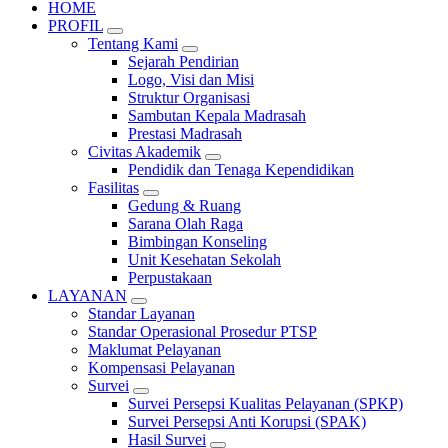
HOME
PROFIL
Tentang Kami
Sejarah Pendirian
Logo, Visi dan Misi
Struktur Organisasi
Sambutan Kepala Madrasah
Prestasi Madrasah
Civitas Akademik
Pendidik dan Tenaga Kependidikan
Fasilitas
Gedung & Ruang
Sarana Olah Raga
Bimbingan Konseling
Unit Kesehatan Sekolah
Perpustakaan
LAYANAN
Standar Layanan
Standar Operasional Prosedur PTSP
Maklumat Pelayanan
Kompensasi Pelayanan
Survei
Survei Persepsi Kualitas Pelayanan (SPKP)
Survei Persepsi Anti Korupsi (SPAK)
Hasil Survei