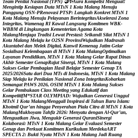
T
e
a
m
P
e
n
i
l
a
i
N
a
s
i
o
n
a
l
(
T
P
N
)

✨
A
u
r
a
K
o
m
p
e
t
i
s
i
M
e
n
g
u
a
t
!
M
e
n
g
i
n
t
i
p
K
e
s
i
a
p
a
n
D
u
t
a
M
T
s
N
1
K
o
t
a
M
a
l
a
n
g
M
e
n
u
j
u
P
a
n
g
g
u
n
g
O
S
N
-
P
R
e
n
o
v
a
s
i
P
T
S
P
:
L
a
n
g
k
a
h
K
o
n
k
r
e
t
M
T
s
N
1
K
o
t
a
M
a
l
a
n
g
M
e
n
u
j
u
P
e
l
a
y
a
n
a
n
B
e
r
i
n
t
e
g
r
i
t
a
s
A
k
s
e
l
e
r
a
s
i
Z
o
n
a
I
n
t
e
g
r
i
t
a
s
,
W
a
m
e
n
a
g
R
I
K
a
w
a
l
L
a
n
g
s
u
n
g
K
o
m
i
t
m
e
n
W
B
K
-
W
B
B
M
d
i
L
i
n
g
k
u
n
g
a
n
K
e
m
e
n
t
e
r
i
a
n
A
g
a
m
a
K
o
t
a
M
a
l
a
n
g
M
e
n
j
a
g
a
T
r
a
d
i
s
i
L
e
w
a
t
P
r
e
s
t
a
s
i
:
S
r
i
k
a
n
d
i
S
i
l
a
t
M
T
s
N
1
K
o
t
a
M
a
l
a
n
g
M
e
l
a
j
u
k
e
O
2
S
N
P
r
o
v
i
n
s
i
W
u
j
u
d
k
a
n
M
a
d
r
a
s
a
h
A
k
u
n
t
a
b
e
l
d
a
n
M
e
l
e
k
D
i
g
i
t
a
l
,
K
a
n
w
i
l
K
e
m
e
n
a
g
J
a
t
i
m
G
e
l
a
r
S
o
s
i
a
l
i
s
a
s
i
K
e
l
e
m
b
a
g
a
a
n
d
i
M
T
s
N
1
K
o
t
a
M
a
l
a
n
g
O
p
t
i
m
a
l
k
a
n
L
a
y
a
n
a
n
P
e
n
d
i
d
i
k
a
n
,
M
T
s
N
1
K
o
t
a
M
a
l
a
n
g
G
e
l
a
r
R
a
p
a
t
D
i
n
a
s
A
k
h
i
r
S
e
m
e
s
t
e
r
G
e
n
a
p
R
a
j
u
t
S
i
n
e
r
g
i
,
M
T
s
N
1
K
o
t
a
M
a
l
a
n
g
S
u
k
s
e
s
G
e
l
a
r
P
e
m
b
a
g
i
a
n
H
a
s
i
l
B
e
l
a
j
a
r
S
e
m
e
s
t
e
r
G
e
n
a
p
T
A
2
0
2
5
/
2
0
2
6
S
a
t
u
d
a
r
i
D
u
a
M
T
s
d
i
I
n
d
o
n
e
s
i
a
,
M
T
s
N
1
K
o
t
a
M
a
l
a
n
g
S
i
a
p
M
e
l
a
j
u
k
e
P
e
n
i
l
a
i
a
n
N
a
s
i
o
n
a
l
Z
o
n
a
I
n
t
e
g
r
i
t
a
s
K
o
b
a
r
k
a
n
S
e
m
a
n
g
a
t
P
A
W
S
2
0
2
6
,
O
S
I
M
M
T
s
N
1
K
o
t
a
M
a
l
a
n
g
S
u
k
s
e
s
G
e
l
a
r
P
e
m
b
u
k
a
a
n
C
l
a
s
s
M
e
e
t
i
n
g
y
a
n
g
E
d
u
k
a
t
i
f
d
a
n
K
o
m
p
e
t
i
t
i
f
M
*
S
T
A
R
O
L
Y
M
P
I
A
D
:
W
u
j
u
d
k
a
n
G
e
n
e
r
a
s
i
U
n
g
g
u
l
M
T
s
N
1
K
o
t
a
M
a
l
a
n
g
M
e
n
g
g
a
l
i
I
n
s
p
i
r
a
s
i
d
i
T
a
h
u
n
B
a
r
u
I
s
l
a
m
:
K
h
o
t
m
i
l
Q
u
r
’
a
n
h
i
n
g
g
a
P
e
n
y
e
r
a
h
a
n
P
i
a
l
a
C
i
t
r
a
d
i
M
T
s
N
1
K
o
t
a
M
a
l
a
n
g
M
u
k
h
o
y
a
m
T
a
h
f
i
z
2
0
2
6
:
M
e
n
y
a
t
u
d
e
n
g
a
n
A
l
-
Q
u
r
’
a
n
,
M
e
n
g
u
a
t
k
a
n
J
i
w
a
,
M
e
n
g
u
k
i
r
G
e
n
e
r
a
s
i
Q
u
r
a
n
i
S
i
n
e
r
g
i
K
o
l
a
b
o
r
a
s
i
:
M
T
s
N
1
K
o
t
a
M
a
l
a
n
g
G
e
l
a
r
E
v
a
l
u
a
s
i
S
e
m
e
s
t
e
r
G
e
n
a
p
d
a
n
P
e
r
k
u
a
t
K
o
m
i
t
m
e
n
K
u
r
i
k
u
l
u
m
M
e
r
d
e
k
a
A
R
T
S
P
E
C
T
A
2
:
B
u
k
t
i
N
y
a
t
a
M
T
s
N
1
K
o
t
a
M
a
l
a
n
g
J
a
d
i
R
u
a
n
g