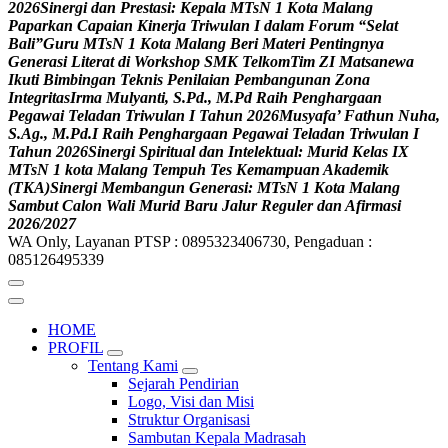
2
0
2
6
S
i
n
e
r
g
i
d
a
n
P
r
e
s
t
a
s
i
:
K
e
p
a
l
a
M
T
s
N
1
K
o
t
a
M
a
l
a
n
g
P
a
p
a
r
k
a
n
C
a
p
a
i
a
n
K
i
n
e
r
j
a
T
r
i
w
u
l
a
n
I
d
a
l
a
m
F
o
r
u
m
“
S
e
l
a
t
B
a
l
i
”
G
u
r
u
M
T
s
N
1
K
o
t
a
M
a
l
a
n
g
B
e
r
i
M
a
t
e
r
i
P
e
n
t
i
n
g
n
y
a
G
e
n
e
r
a
s
i
L
i
t
e
r
a
t
d
i
W
o
r
k
s
h
o
p
S
M
K
T
e
l
k
o
m
T
i
m
Z
I
M
a
t
s
a
n
e
w
a
I
k
u
t
i
B
i
m
b
i
n
g
a
n
T
e
k
n
i
s
P
e
n
i
l
a
i
a
n
P
e
m
b
a
n
g
u
n
a
n
Z
o
n
a
I
n
t
e
g
r
i
t
a
s
I
r
m
a
M
u
l
y
a
n
t
i
,
S
.
P
d
.
,
M
.
P
d
R
a
i
h
P
e
n
g
h
a
r
g
a
a
n
P
e
g
a
w
a
i
T
e
l
a
d
a
n
T
r
i
w
u
l
a
n
I
T
a
h
u
n
2
0
2
6
M
u
s
y
a
f
a
’
F
a
t
h
u
n
N
u
h
a
,
S
.
A
g
.
,
M
.
P
d
.
I
R
a
i
h
P
e
n
g
h
a
r
g
a
a
n
P
e
g
a
w
a
i
T
e
l
a
d
a
n
T
r
i
w
u
l
a
n
I
T
a
h
u
n
2
0
2
6
S
i
n
e
r
g
i
S
p
i
r
i
t
u
a
l
d
a
n
I
n
t
e
l
e
k
t
u
a
l
:
M
u
r
i
d
K
e
l
a
s
I
X
M
T
s
N
1
k
o
t
a
M
a
l
a
n
g
T
e
m
p
u
h
T
e
s
K
e
m
a
m
p
u
a
n
A
k
a
d
e
m
i
k
(
T
K
A
)
S
i
n
e
r
g
i
M
e
m
b
a
n
g
u
n
G
e
n
e
r
a
s
i
:
M
T
s
N
1
K
o
t
a
M
a
l
a
n
g
S
a
m
b
u
t
C
a
l
o
n
W
a
l
i
M
u
r
i
d
B
a
r
u
J
a
l
u
r
R
e
g
u
l
e
r
d
a
n
A
f
i
r
m
a
s
i
2
0
2
6
/
2
0
2
7
WA Only, Layanan PTSP : 0895323406730, Pengaduan :
085126495339
HOME
PROFIL
Tentang Kami
Sejarah Pendirian
Logo, Visi dan Misi
Struktur Organisasi
Sambutan Kepala Madrasah