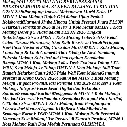
M
a
l
a
n
g
W
A
L
I
K
O
T
A
M
A
L
A
N
G
B
E
R
I
A
P
R
E
S
I
A
S
I
9
P
R
E
S
T
A
S
I
M
U
R
I
D
M
A
T
S
A
N
E
W
A
D
I
A
J
A
N
G
F
L
S
3
N
D
A
N
O
2
S
N
2
0
2
6
P
a
n
g
g
u
n
g
I
n
o
v
a
s
i
M
a
t
s
a
n
e
w
a
:
M
u
r
i
d
K
e
l
a
s
I
X
M
T
s
N
1
K
o
t
a
M
a
l
a
n
g
U
n
j
u
k
G
i
g
i
d
a
l
a
m
U
j
i
a
n
P
r
a
k
t
i
k
K
o
l
a
b
o
r
a
t
i
f
H
a
r
m
o
n
i
J
i
m
b
e
H
i
n
g
g
a
U
n
j
u
k
P
r
e
s
t
a
s
i
J
u
a
r
a
F
L
S
3
N
G
e
t
a
r
k
a
n
H
a
r
d
i
k
n
a
s
2
0
2
6
d
i
M
T
s
N
1
K
o
t
a
M
a
l
a
n
g
M
T
s
N
1
K
o
t
a
M
a
l
a
n
g
B
o
r
o
n
g
5
J
u
a
r
a
d
a
l
a
m
F
L
S
3
N
2
0
2
6
T
i
n
g
k
a
t
K
o
t
a
D
e
l
a
p
a
n
S
i
s
w
a
M
T
s
N
1
K
o
t
a
M
a
l
a
n
g
L
o
l
o
s
S
e
l
e
k
s
i
K
e
t
a
t
C
a
l
o
n
T
a
r
u
n
a
N
u
s
a
n
t
a
r
a
,
S
i
a
p
R
a
i
h
B
e
a
s
i
s
w
a
P
e
n
u
h
P
e
r
i
n
g
a
t
i
H
a
r
i
P
u
i
s
i
N
a
s
i
o
n
a
l
2
0
2
6
,
G
u
r
u
d
a
n
M
u
r
i
d
M
T
s
N
1
K
o
t
a
M
a
l
a
n
g
L
a
u
n
c
h
i
n
g
B
u
k
u
d
i
G
r
a
m
e
d
i
a
D
a
r
i
D
i
a
l
o
g
k
e
A
k
s
i
:
S
a
m
b
a
n
g
P
o
l
r
e
s
t
a
M
a
l
a
n
g
K
o
t
a
P
e
r
k
u
a
t
P
e
n
c
e
g
a
h
a
n
K
e
n
a
k
a
l
a
n
R
e
m
a
j
a
M
T
s
N
1
K
o
t
a
M
a
l
a
n
g
L
o
l
o
s
D
e
s
k
E
v
a
l
u
a
s
i
T
a
h
a
p
I
Z
I
-
W
B
K
,
S
i
a
p
M
e
l
a
j
u
k
e
T
a
h
a
p
I
I
M
T
s
N
1
K
o
t
a
M
a
l
a
n
g
J
a
d
i
T
u
a
n
R
u
m
a
h
K
e
j
u
r
k
o
t
C
a
t
u
r
2
0
2
6
P
i
a
l
a
W
a
l
i
K
o
t
a
M
a
l
a
n
g
G
e
m
u
r
u
h
P
r
e
s
t
a
s
i
d
i
A
r
e
n
a
O
2
S
N
2
0
2
6
:
S
a
t
u
A
t
l
e
t
M
T
s
N
1
K
o
t
a
M
a
l
a
n
g
M
e
l
a
j
u
T
i
n
g
k
a
t
P
r
o
v
i
n
s
i
H
a
r
i
P
e
r
t
a
m
a
U
M
2
0
2
6
d
i
M
T
s
N
1
K
o
t
a
M
a
l
a
n
g
:
I
n
t
e
g
r
a
s
i
K
e
c
e
r
d
a
s
a
n
D
i
g
i
t
a
l
d
a
n
K
e
k
u
a
t
a
n
S
p
i
r
i
t
u
a
l
S
e
m
a
n
g
a
t
K
a
r
t
i
n
i
M
e
n
g
g
e
m
a
d
i
M
T
s
N
1
K
o
t
a
M
a
l
a
n
g
:
M
e
n
j
a
d
i
G
e
n
e
r
a
s
i
B
e
r
i
l
m
u
d
a
n
B
e
r
a
k
h
l
a
k
P
e
r
i
n
g
a
t
i
H
a
r
i
K
a
r
t
i
n
i
,
G
T
K
d
a
n
S
i
s
w
a
M
T
s
N
1
K
o
t
a
M
a
l
a
n
g
R
a
i
h
P
e
n
g
h
a
r
g
a
a
n
L
i
t
e
r
a
s
i
d
a
r
i
M
e
n
t
e
r
i
A
g
a
m
a
R
I
R
e
f
l
e
k
s
i
H
a
l
a
l
b
i
h
a
l
a
l
d
a
n
S
e
m
a
n
g
a
t
K
a
r
t
i
n
i
:
D
W
P
M
T
s
N
1
K
o
t
a
M
a
l
a
n
g
R
a
i
h
P
r
e
s
t
a
s
i
d
i
K
e
m
e
n
a
g
K
o
t
a
M
a
l
a
n
g
U
k
i
r
P
r
e
s
t
a
s
i
d
i
K
a
n
c
a
h
P
r
o
v
i
n
s
i
,
M
T
s
N
1
K
o
t
a
M
a
l
a
n
g
R
a
i
h
D
u
a
M
e
d
a
l
i
P
e
r
u
n
g
g
u
O
L
I
M
P
A
B
A