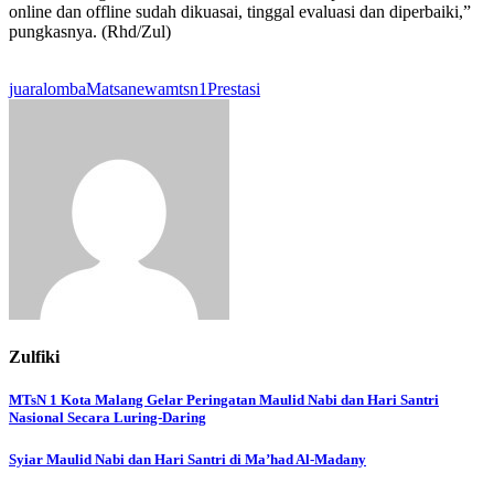
online dan offline sudah dikuasai, tinggal evaluasi dan diperbaiki,”
pungkasnya. (Rhd/Zul)
juara
lomba
Matsanewa
mtsn1
Prestasi
Zulfiki
Navigasi
MTsN 1 Kota Malang Gelar Peringatan Maulid Nabi dan Hari Santri
Nasional Secara Luring-Daring
pos
Syiar Maulid Nabi dan Hari Santri di Ma’had Al-Madany