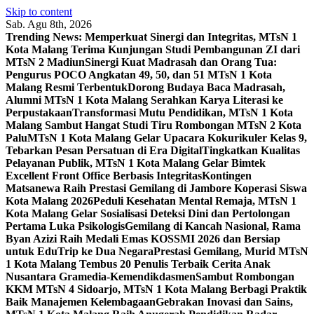
Skip to content
Sab. Agu 8th, 2026
Trending News:
Memperkuat Sinergi dan Integritas, MTsN 1
Kota Malang Terima Kunjungan Studi Pembangunan ZI dari
MTsN 2 Madiun
Sinergi Kuat Madrasah dan Orang Tua:
Pengurus POCO Angkatan 49, 50, dan 51 MTsN 1 Kota
Malang Resmi Terbentuk
Dorong Budaya Baca Madrasah,
Alumni MTsN 1 Kota Malang Serahkan Karya Literasi ke
Perpustakaan
Transformasi Mutu Pendidikan, MTsN 1 Kota
Malang Sambut Hangat Studi Tiru Rombongan MTsN 2 Kota
Palu
MTsN 1 Kota Malang Gelar Upacara Kokurikuler Kelas 9,
Tebarkan Pesan Persatuan di Era Digital
Tingkatkan Kualitas
Pelayanan Publik, MTsN 1 Kota Malang Gelar Bimtek
Excellent Front Office Berbasis Integritas
Kontingen
Matsanewa Raih Prestasi Gemilang di Jambore Koperasi Siswa
Kota Malang 2026
Peduli Kesehatan Mental Remaja, MTsN 1
Kota Malang Gelar Sosialisasi Deteksi Dini dan Pertolongan
Pertama Luka Psikologis
Gemilang di Kancah Nasional, Rama
Byan Azizi Raih Medali Emas KOSSMI 2026 dan Bersiap
untuk EduTrip ke Dua Negara
Prestasi Gemilang, Murid MTsN
1 Kota Malang Tembus 20 Penulis Terbaik Cerita Anak
Nusantara Gramedia-Kemendikdasmen
Sambut Rombongan
KKM MTsN 4 Sidoarjo, MTsN 1 Kota Malang Berbagi Praktik
Baik Manajemen Kelembagaan
Gebrakan Inovasi dan Sains,