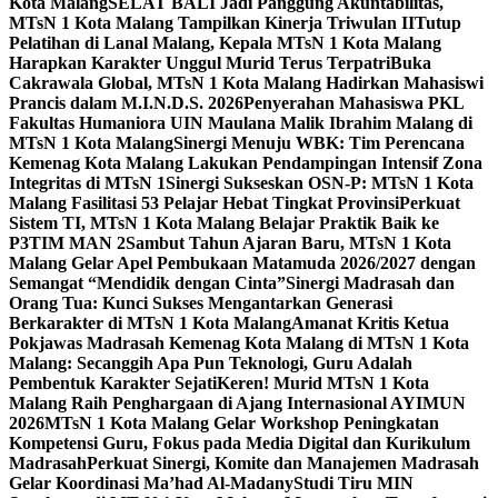
Kota Malang
SELAT BALI Jadi Panggung Akuntabilitas,
MTsN 1 Kota Malang Tampilkan Kinerja Triwulan II
Tutup
Pelatihan di Lanal Malang, Kepala MTsN 1 Kota Malang
Harapkan Karakter Unggul Murid Terus Terpatri
Buka
Cakrawala Global, MTsN 1 Kota Malang Hadirkan Mahasiswi
Prancis dalam M.I.N.D.S. 2026
Penyerahan Mahasiswa PKL
Fakultas Humaniora UIN Maulana Malik Ibrahim Malang di
MTsN 1 Kota Malang
Sinergi Menuju WBK: Tim Perencana
Kemenag Kota Malang Lakukan Pendampingan Intensif Zona
Integritas di MTsN 1
Sinergi Sukseskan OSN-P: MTsN 1 Kota
Malang Fasilitasi 53 Pelajar Hebat Tingkat Provinsi
Perkuat
Sistem TI, MTsN 1 Kota Malang Belajar Praktik Baik ke
P3TIM MAN 2
Sambut Tahun Ajaran Baru, MTsN 1 Kota
Malang Gelar Apel Pembukaan Matamuda 2026/2027 dengan
Semangat “Mendidik dengan Cinta”
Sinergi Madrasah dan
Orang Tua: Kunci Sukses Mengantarkan Generasi
Berkarakter di MTsN 1 Kota Malang
Amanat Kritis Ketua
Pokjawas Madrasah Kemenag Kota Malang di MTsN 1 Kota
Malang: Secanggih Apa Pun Teknologi, Guru Adalah
Pembentuk Karakter Sejati
Keren! Murid MTsN 1 Kota
Malang Raih Penghargaan di Ajang Internasional AYIMUN
2026
MTsN 1 Kota Malang Gelar Workshop Peningkatan
Kompetensi Guru, Fokus pada Media Digital dan Kurikulum
Madrasah
Perkuat Sinergi, Komite dan Manajemen Madrasah
Gelar Koordinasi Ma’had Al-Madany
Studi Tiru MIN