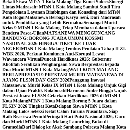
Bekali Siswa MTsN 1 Kota Malang Tiga Kunci Sukses
Sinergi
Lintas Madrasah: MTsN 1 Kota Malang Sambut Studi Tiru
Pengelolaan Layanan Bimbingan dan Konseling dari MTsN
Kota Bogor
Matsanewa Berbagi Karya Seni, Dari Madrasah
untuk Pendidikan yang Lebih Bermakna
Semangat Murid
Kelas 9 MTsN 1 Kota Malang Tetap Membara dalam Upacara
Bendera Pasca-Ujian
MATSANEWA MENGGUNCANG
BANDUNG: BORONG JUARA UMUM KOSSMI
NASIONAL 2026 HINGGA TIKET KE LUAR
NEGERI
MTsN 1 Kota Malang Tembus Penilaian Tahap II ZI-
WBK 2026, Perkuat Komitmen Anti-Korupsi Lewat
Wawancara Virtual
Puncak Hardiknas 2026: Gubernur
Khofifah Serahkan Penghargaan Siswa Berprestasi kepada
Dua Murid MTsN 1 Kota Malang
WALI KOTA MALANG
BERI APRESIASI 9 PRESTASI MURID MATSANEWA DI
AJANG FLS3N DAN O2SN 2026
Panggung Inovasi
Matsanewa: Murid Kelas IX MTsN 1 Kota Malang Unjuk Gigi
dalam Ujian Praktik Kolaboratif
Harmoni Jimbe Hingga Unjuk
Prestasi Juara FLS3N Getarkan Hardiknas 2026 di MTsN 1
Kota Malang
MTsN 1 Kota Malang Borong 5 Juara dalam
FLS3N 2026 Tingkat Kota
Delapan Siswa MTsN 1 Kota
Malang Lolos Seleksi Ketat Calon Taruna Nusantara, Siap
Raih Beasiswa Penuh
Peringati Hari Puisi Nasional 2026, Guru
dan Murid MTsN 1 Kota Malang Launching Buku di
Gramedia
Dari Dialog ke Aksi: Sambang Polresta Malang Kota