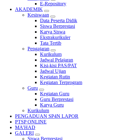
E-Repository
AKADEMIK
Kesiswaan
Data Peserta Didik
Siswa Berprestasi
Karya Siswa
Ekstrakurikuler
Tata Tertib
Pengajaran
Kurikulum
Jadwal Pelajaran
Kisi-kisi PAS/PAT
Jadwal Ujian
Kegiatan Rutin
Kegiatan Terprogram
Guru
Kegiatan Guru
Guru Berprestasi
Karya Guru
Kurikulum
PENGADUAN SP4N LAPOR
PTSP ONLINE
MA’HAD
GALERI
Siswa Berprestasi