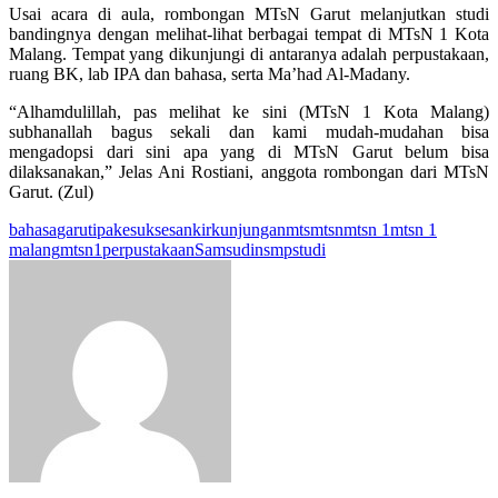
Usai acara di aula, rombongan MTsN Garut melanjutkan studi
bandingnya dengan melihat-lihat berbagai tempat di MTsN 1 Kota
Malang. Tempat yang dikunjungi di antaranya adalah perpustakaan,
ruang BK, lab IPA dan bahasa, serta Ma’had Al-Madany.
“Alhamdulillah, pas melihat ke sini (MTsN 1 Kota Malang)
subhanallah bagus sekali dan kami mudah-mudahan bisa
mengadopsi dari sini apa yang di MTsN Garut belum bisa
dilaksanakan,” Jelas Ani Rostiani, anggota rombongan dari MTsN
Garut. (Zul)
bahasa
garut
ipa
kesuksesan
kir
kunjungan
mts
mtsn
mtsn 1
mtsn 1
malang
mtsn1
perpustakaan
Samsudin
smp
studi