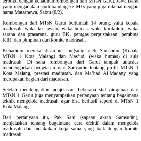
terbukti dengan kehadiran rombongan dari MTsN Garut, Jawa Barat
yang mengadakan studi banding ke MTs yang juga dikenal dengan
nama Matsanewa, Sabtu (8/2).
Rombongan dari MTsN Garut berjumlah 14 orang, yaitu kepala
madrasah, waka kesiswaan, waka humas, waka kurikulum, waka
sarana dan prasarana, guru BK, petugas perpustakaan, pembina
KIR, dan pimpinan dari komite madrasah.
Kehadiran mereka disambut langsung oleh Samsudin (Kepala
MTsN 1 Kota Malang) dan Mas’udi (waka humas) di aula
madrasah. Di sana rombongan dari Garut tampak antusias
mendengarkan penjelasan dari Samsudin tentang profil MTsN 1
Kota Malang, prestasi madrasah, dan Ma’had Al-Madany yang
merupakan bagian dari madrasah.
Setelah mendengarkan penjelasan, beberapa staf pimpinan dari
MTsN 1 Garut juga menyampaikan pertanyaan tentang bagaimana
teknik mengelola madrasah agar bisa berhasil seperti di MTsN 1
Kota Malang.
Dari pertanyaan itu, Pak Sam (sapaan akrab Samsudin),
menjelaskan tentang bagaimana cara efektif dalam mengelola
madrasah dan melakukan kerja sama yang baik dengan komite
madrasah.