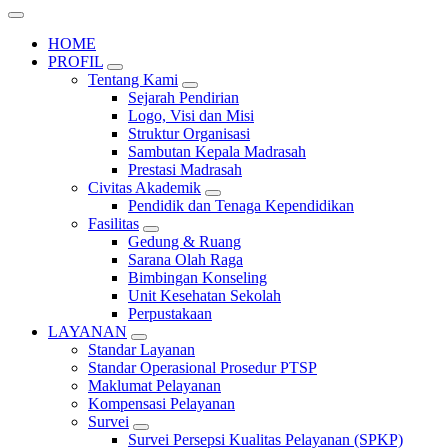
HOME
PROFIL
Tentang Kami
Sejarah Pendirian
Logo, Visi dan Misi
Struktur Organisasi
Sambutan Kepala Madrasah
Prestasi Madrasah
Civitas Akademik
Pendidik dan Tenaga Kependidikan
Fasilitas
Gedung & Ruang
Sarana Olah Raga
Bimbingan Konseling
Unit Kesehatan Sekolah
Perpustakaan
LAYANAN
Standar Layanan
Standar Operasional Prosedur PTSP
Maklumat Pelayanan
Kompensasi Pelayanan
Survei
Survei Persepsi Kualitas Pelayanan (SPKP)