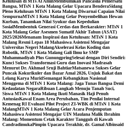
Kelulusan di MTs Al Amin
Membumikan Pancasila Pemersatu
Bangsa, MTsN 1 Kota Malang Gelar Upacara Bendera
Sidang
Pleno Kelulusan MTsN 1 Kota Malang Diwarnai Capaian Nilai
Sempurna
MTsN 1 Kota Malang Gelar Penyembelihan Hewan
Kurban, Tanamkan Nilai Syukur dan Kepedulian
Sosial
Membentuk Generasi Cerdas dan Berkarakter: MTsN 1
Kota Malang Gelar Asesmen Sumatif Akhir Tahun (ASAT)
2025/2026
Menanam Inspirasi dan Ketulusan: MTsN 1 Kota
Malang Resmi Lepas 18 Mahasiswa Asistensi Mengajar
Universitas Negeri Malang
Akselerasi Kelas Koding dan
Robotik, MTsN 1 Kota Malang Gali Ilmu ke SMP
Muhammadiyah Plus Gunungpring
Selesai dengan Diri Sendiri:
Kunci Sukses Transformasi Guru dan Inovasi Madrasah
Menurut Dr. Akhmad Sruji Bahtiar
Matsanewa Sukses Gelar
Puncak Kokurikuler dan Bazar Amal 2026, Unjuk Bakat dan
Lelang Karya Murid
Semangat Kebangkitan Nasional
Menggema di MTsN 1 Kota Malang: Jaga Tunas Bangsa Demi
Kedaulatan Negara
Ribuan Langkah Menuju Tanah Suci,
Siswa MTsN 1 Kota Malang Ikuti Manasik Haji Penuh
Antusias
Kawal Enam Area Perubahan, Tim Penilai Internal
Kemenag RI Evaluasi Pilot Project ZI-WBK di MTsN 1 Kota
Malang
MTsN 1 Kota Malang Gelar Acara Penjemputan
Mahasiswa Asistensi Mengajar UIN Maulana Malik Ibrahim
Malang: Momentum Cetak Karakter Tangguh di Kawah
Candradimuka
Pimpin Upacara Terakhir, dr. Gamal Albinsaid