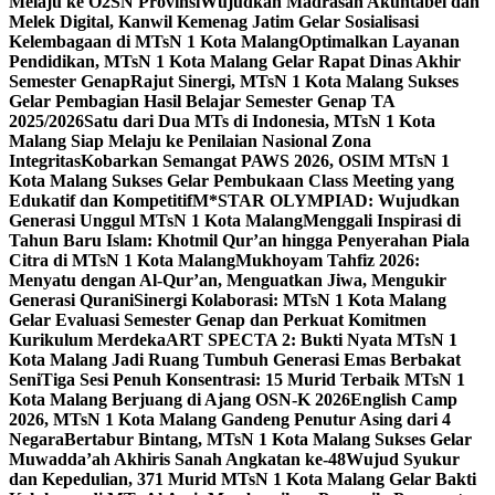
Melaju ke O2SN Provinsi
Wujudkan Madrasah Akuntabel dan
Melek Digital, Kanwil Kemenag Jatim Gelar Sosialisasi
Kelembagaan di MTsN 1 Kota Malang
Optimalkan Layanan
Pendidikan, MTsN 1 Kota Malang Gelar Rapat Dinas Akhir
Semester Genap
Rajut Sinergi, MTsN 1 Kota Malang Sukses
Gelar Pembagian Hasil Belajar Semester Genap TA
2025/2026
Satu dari Dua MTs di Indonesia, MTsN 1 Kota
Malang Siap Melaju ke Penilaian Nasional Zona
Integritas
Kobarkan Semangat PAWS 2026, OSIM MTsN 1
Kota Malang Sukses Gelar Pembukaan Class Meeting yang
Edukatif dan Kompetitif
M*STAR OLYMPIAD: Wujudkan
Generasi Unggul MTsN 1 Kota Malang
Menggali Inspirasi di
Tahun Baru Islam: Khotmil Qur’an hingga Penyerahan Piala
Citra di MTsN 1 Kota Malang
Mukhoyam Tahfiz 2026:
Menyatu dengan Al-Qur’an, Menguatkan Jiwa, Mengukir
Generasi Qurani
Sinergi Kolaborasi: MTsN 1 Kota Malang
Gelar Evaluasi Semester Genap dan Perkuat Komitmen
Kurikulum Merdeka
ART SPECTA 2: Bukti Nyata MTsN 1
Kota Malang Jadi Ruang Tumbuh Generasi Emas Berbakat
Seni
Tiga Sesi Penuh Konsentrasi: 15 Murid Terbaik MTsN 1
Kota Malang Berjuang di Ajang OSN-K 2026
English Camp
2026, MTsN 1 Kota Malang Gandeng Penutur Asing dari 4
Negara
Bertabur Bintang, MTsN 1 Kota Malang Sukses Gelar
Muwadda’ah Akhiris Sanah Angkatan ke-48
Wujud Syukur
dan Kepedulian, 371 Murid MTsN 1 Kota Malang Gelar Bakti