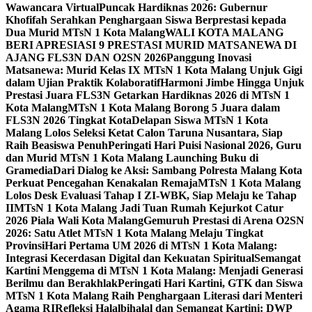
Wawancara Virtual
Puncak Hardiknas 2026: Gubernur
Khofifah Serahkan Penghargaan Siswa Berprestasi kepada
Dua Murid MTsN 1 Kota Malang
WALI KOTA MALANG
BERI APRESIASI 9 PRESTASI MURID MATSANEWA DI
AJANG FLS3N DAN O2SN 2026
Panggung Inovasi
Matsanewa: Murid Kelas IX MTsN 1 Kota Malang Unjuk Gigi
dalam Ujian Praktik Kolaboratif
Harmoni Jimbe Hingga Unjuk
Prestasi Juara FLS3N Getarkan Hardiknas 2026 di MTsN 1
Kota Malang
MTsN 1 Kota Malang Borong 5 Juara dalam
FLS3N 2026 Tingkat Kota
Delapan Siswa MTsN 1 Kota
Malang Lolos Seleksi Ketat Calon Taruna Nusantara, Siap
Raih Beasiswa Penuh
Peringati Hari Puisi Nasional 2026, Guru
dan Murid MTsN 1 Kota Malang Launching Buku di
Gramedia
Dari Dialog ke Aksi: Sambang Polresta Malang Kota
Perkuat Pencegahan Kenakalan Remaja
MTsN 1 Kota Malang
Lolos Desk Evaluasi Tahap I ZI-WBK, Siap Melaju ke Tahap
II
MTsN 1 Kota Malang Jadi Tuan Rumah Kejurkot Catur
2026 Piala Wali Kota Malang
Gemuruh Prestasi di Arena O2SN
2026: Satu Atlet MTsN 1 Kota Malang Melaju Tingkat
Provinsi
Hari Pertama UM 2026 di MTsN 1 Kota Malang:
Integrasi Kecerdasan Digital dan Kekuatan Spiritual
Semangat
Kartini Menggema di MTsN 1 Kota Malang: Menjadi Generasi
Berilmu dan Berakhlak
Peringati Hari Kartini, GTK dan Siswa
MTsN 1 Kota Malang Raih Penghargaan Literasi dari Menteri
Agama RI
Refleksi Halalbihalal dan Semangat Kartini: DWP