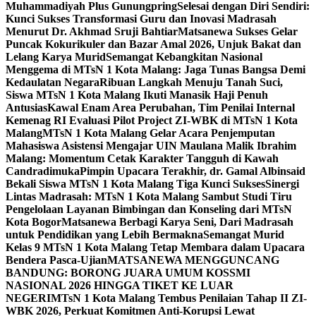
Muhammadiyah Plus Gunungpring
Selesai dengan Diri Sendiri:
Kunci Sukses Transformasi Guru dan Inovasi Madrasah
Menurut Dr. Akhmad Sruji Bahtiar
Matsanewa Sukses Gelar
Puncak Kokurikuler dan Bazar Amal 2026, Unjuk Bakat dan
Lelang Karya Murid
Semangat Kebangkitan Nasional
Menggema di MTsN 1 Kota Malang: Jaga Tunas Bangsa Demi
Kedaulatan Negara
Ribuan Langkah Menuju Tanah Suci,
Siswa MTsN 1 Kota Malang Ikuti Manasik Haji Penuh
Antusias
Kawal Enam Area Perubahan, Tim Penilai Internal
Kemenag RI Evaluasi Pilot Project ZI-WBK di MTsN 1 Kota
Malang
MTsN 1 Kota Malang Gelar Acara Penjemputan
Mahasiswa Asistensi Mengajar UIN Maulana Malik Ibrahim
Malang: Momentum Cetak Karakter Tangguh di Kawah
Candradimuka
Pimpin Upacara Terakhir, dr. Gamal Albinsaid
Bekali Siswa MTsN 1 Kota Malang Tiga Kunci Sukses
Sinergi
Lintas Madrasah: MTsN 1 Kota Malang Sambut Studi Tiru
Pengelolaan Layanan Bimbingan dan Konseling dari MTsN
Kota Bogor
Matsanewa Berbagi Karya Seni, Dari Madrasah
untuk Pendidikan yang Lebih Bermakna
Semangat Murid
Kelas 9 MTsN 1 Kota Malang Tetap Membara dalam Upacara
Bendera Pasca-Ujian
MATSANEWA MENGGUNCANG
BANDUNG: BORONG JUARA UMUM KOSSMI
NASIONAL 2026 HINGGA TIKET KE LUAR
NEGERI
MTsN 1 Kota Malang Tembus Penilaian Tahap II ZI-
WBK 2026, Perkuat Komitmen Anti-Korupsi Lewat