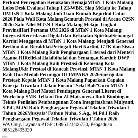
Perkuat Pencegahan Kenakalan Remaja
MTsN 1 Kota Malang
Lolos Desk Evaluasi Tahap I ZI-WBK, Siap Melaju ke Tahap
II
MTsN 1 Kota Malang Jadi Tuan Rumah Kejurkot Catur
2026 Piala Wali Kota Malang
Gemuruh Prestasi di Arena O2SN
2026: Satu Atlet MTsN 1 Kota Malang Melaju Tingkat
Provinsi
Hari Pertama UM 2026 di MTsN 1 Kota Malang:
Integrasi Kecerdasan Digital dan Kekuatan Spiritual
Semangat
Kartini Menggema di MTsN 1 Kota Malang: Menjadi Generasi
Berilmu dan Berakhlak
Peringati Hari Kartini, GTK dan Siswa
MTsN 1 Kota Malang Raih Penghargaan Literasi dari Menteri
Agama RI
Refleksi Halalbihalal dan Semangat Kartini: DWP
MTsN 1 Kota Malang Raih Prestasi di Kemenag Kota
Malang
Ukir Prestasi di Kancah Provinsi, MTsN 1 Kota Malang
Raih Dua Medali Perunggu OLIMPABA 2026
Sinergi dan
Prestasi: Kepala MTsN 1 Kota Malang Paparkan Capaian
Kinerja Triwulan I dalam Forum “Selat Bali”
Guru MTsN 1
Kota Malang Beri Materi Pentingnya Generasi Literat di
Workshop SMK Telkom
Tim ZI Matsanewa Ikuti Bimbingan
Teknis Penilaian Pembangunan Zona Integritas
Irma Mulyanti,
S.Pd., M.Pd Raih Penghargaan Pegawai Teladan Triwulan I
Tahun 2026
Musyafa’ Fathun Nuha, S.Ag., M.Pd.I Raih
Penghargaan Pegawai Teladan Triwulan I Tahun 2026
WA Only, Layanan PTSP : 0895323406730, Pengaduan :
085126495339