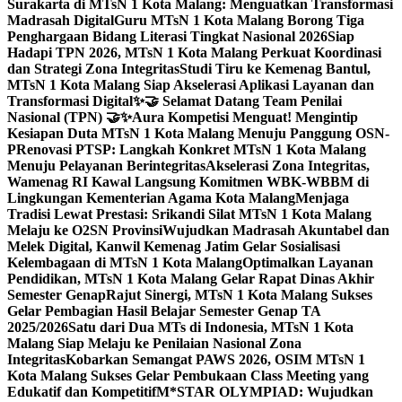
Surakarta di MTsN 1 Kota Malang: Menguatkan Transformasi
Madrasah Digital
Guru MTsN 1 Kota Malang Borong Tiga
Penghargaan Bidang Literasi Tingkat Nasional 2026
Siap
Hadapi TPN 2026, MTsN 1 Kota Malang Perkuat Koordinasi
dan Strategi Zona Integritas
Studi Tiru ke Kemenag Bantul,
MTsN 1 Kota Malang Siap Akselerasi Aplikasi Layanan dan
Transformasi Digital
✨🤝 Selamat Datang Team Penilai
Nasional (TPN) 🤝✨
Aura Kompetisi Menguat! Mengintip
Kesiapan Duta MTsN 1 Kota Malang Menuju Panggung OSN-
P
Renovasi PTSP: Langkah Konkret MTsN 1 Kota Malang
Menuju Pelayanan Berintegritas
Akselerasi Zona Integritas,
Wamenag RI Kawal Langsung Komitmen WBK-WBBM di
Lingkungan Kementerian Agama Kota Malang
Menjaga
Tradisi Lewat Prestasi: Srikandi Silat MTsN 1 Kota Malang
Melaju ke O2SN Provinsi
Wujudkan Madrasah Akuntabel dan
Melek Digital, Kanwil Kemenag Jatim Gelar Sosialisasi
Kelembagaan di MTsN 1 Kota Malang
Optimalkan Layanan
Pendidikan, MTsN 1 Kota Malang Gelar Rapat Dinas Akhir
Semester Genap
Rajut Sinergi, MTsN 1 Kota Malang Sukses
Gelar Pembagian Hasil Belajar Semester Genap TA
2025/2026
Satu dari Dua MTs di Indonesia, MTsN 1 Kota
Malang Siap Melaju ke Penilaian Nasional Zona
Integritas
Kobarkan Semangat PAWS 2026, OSIM MTsN 1
Kota Malang Sukses Gelar Pembukaan Class Meeting yang
Edukatif dan Kompetitif
M*STAR OLYMPIAD: Wujudkan