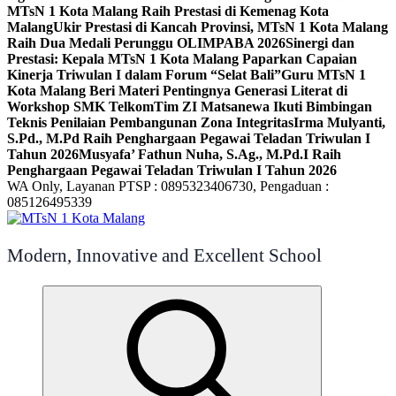
MTsN 1 Kota Malang Raih Prestasi di Kemenag Kota
Malang
Ukir Prestasi di Kancah Provinsi, MTsN 1 Kota Malang
Raih Dua Medali Perunggu OLIMPABA 2026
Sinergi dan
Prestasi: Kepala MTsN 1 Kota Malang Paparkan Capaian
Kinerja Triwulan I dalam Forum “Selat Bali”
Guru MTsN 1
Kota Malang Beri Materi Pentingnya Generasi Literat di
Workshop SMK Telkom
Tim ZI Matsanewa Ikuti Bimbingan
Teknis Penilaian Pembangunan Zona Integritas
Irma Mulyanti,
S.Pd., M.Pd Raih Penghargaan Pegawai Teladan Triwulan I
Tahun 2026
Musyafa’ Fathun Nuha, S.Ag., M.Pd.I Raih
Penghargaan Pegawai Teladan Triwulan I Tahun 2026
WA Only, Layanan PTSP : 0895323406730, Pengaduan :
085126495339
Modern, Innovative and Excellent School