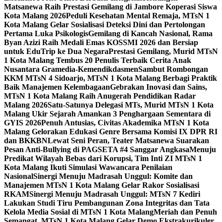
Matsanewa Raih Prestasi Gemilang di Jambore Koperasi Siswa
Kota Malang 2026
Peduli Kesehatan Mental Remaja, MTsN 1
Kota Malang Gelar Sosialisasi Deteksi Dini dan Pertolongan
Pertama Luka Psikologis
Gemilang di Kancah Nasional, Rama
Byan Azizi Raih Medali Emas KOSSMI 2026 dan Bersiap
untuk EduTrip ke Dua Negara
Prestasi Gemilang, Murid MTsN
1 Kota Malang Tembus 20 Penulis Terbaik Cerita Anak
Nusantara Gramedia-Kemendikdasmen
Sambut Rombongan
KKM MTsN 4 Sidoarjo, MTsN 1 Kota Malang Berbagi Praktik
Baik Manajemen Kelembagaan
Gebrakan Inovasi dan Sains,
MTsN 1 Kota Malang Raih Anugerah Pendidikan Radar
Malang 2026
Satu-Satunya Delegasi MTs, Murid MTsN 1 Kota
Malang Ukir Sejarah Amankan 3 Penghargaan Sementara di
GYIS 2026
Penuh Antusias, Civitas Akademika MTsN 1 Kota
Malang Gelorakan Edukasi Genre Bersama Komisi IX DPR RI
dan BKKBN
Lewat Seni Peran, Teater Matsanewa Suarakan
Pesan Anti-Bullying di PAGSETA #4 Sanggar Angkasa
Menuju
Predikat Wilayah Bebas dari Korupsi, Tim Inti ZI MTsN 1
Kota Malang Ikuti Simulasi Wawancara Penilaian
Nasional
Sinergi Menuju Madrasah Unggul: Komite dan
Manajemen MTsN 1 Kota Malang Gelar Rakor Sosialisasi
RKAM
Sinergi Menuju Madrasah Unggul: MTsN 7 Kediri
Lakukan Studi Tiru Pembangunan Zona Integritas dan Tata
Kelola Media Sosial di MTsN 1 Kota Malang
Meriah dan Penuh
Semangat, MTsN 1 Kota Malang Gelar Demo Ekstrakurikuler