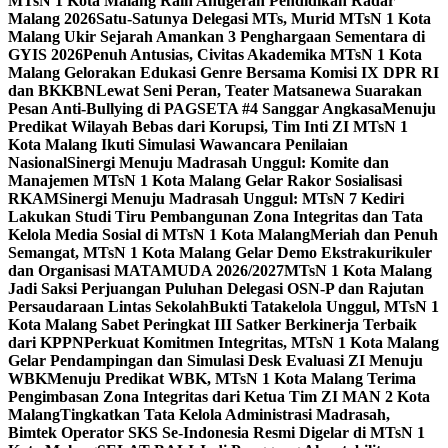
MTsN 1 Kota Malang Raih Anugerah Pendidikan Radar
Malang 2026
Satu-Satunya Delegasi MTs, Murid MTsN 1 Kota
Malang Ukir Sejarah Amankan 3 Penghargaan Sementara di
GYIS 2026
Penuh Antusias, Civitas Akademika MTsN 1 Kota
Malang Gelorakan Edukasi Genre Bersama Komisi IX DPR RI
dan BKKBN
Lewat Seni Peran, Teater Matsanewa Suarakan
Pesan Anti-Bullying di PAGSETA #4 Sanggar Angkasa
Menuju
Predikat Wilayah Bebas dari Korupsi, Tim Inti ZI MTsN 1
Kota Malang Ikuti Simulasi Wawancara Penilaian
Nasional
Sinergi Menuju Madrasah Unggul: Komite dan
Manajemen MTsN 1 Kota Malang Gelar Rakor Sosialisasi
RKAM
Sinergi Menuju Madrasah Unggul: MTsN 7 Kediri
Lakukan Studi Tiru Pembangunan Zona Integritas dan Tata
Kelola Media Sosial di MTsN 1 Kota Malang
Meriah dan Penuh
Semangat, MTsN 1 Kota Malang Gelar Demo Ekstrakurikuler
dan Organisasi MATAMUDA 2026/2027
MTsN 1 Kota Malang
Jadi Saksi Perjuangan Puluhan Delegasi OSN-P dan Rajutan
Persaudaraan Lintas Sekolah
Bukti Tatakelola Unggul, MTsN 1
Kota Malang Sabet Peringkat III Satker Berkinerja Terbaik
dari KPPN
Perkuat Komitmen Integritas, MTsN 1 Kota Malang
Gelar Pendampingan dan Simulasi Desk Evaluasi ZI Menuju
WBK
Menuju Predikat WBK, MTsN 1 Kota Malang Terima
Pengimbasan Zona Integritas dari Ketua Tim ZI MAN 2 Kota
Malang
Tingkatkan Tata Kelola Administrasi Madrasah,
Bimtek Operator SKS Se-Indonesia Resmi Digelar di MTsN 1