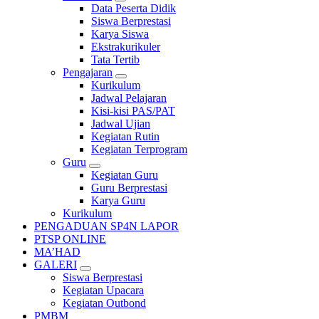
Data Peserta Didik
Siswa Berprestasi
Karya Siswa
Ekstrakurikuler
Tata Tertib
Pengajaran
Kurikulum
Jadwal Pelajaran
Kisi-kisi PAS/PAT
Jadwal Ujian
Kegiatan Rutin
Kegiatan Terprogram
Guru
Kegiatan Guru
Guru Berprestasi
Karya Guru
Kurikulum
PENGADUAN SP4N LAPOR
PTSP ONLINE
MA’HAD
GALERI
Siswa Berprestasi
Kegiatan Upacara
Kegiatan Outbond
PMBM