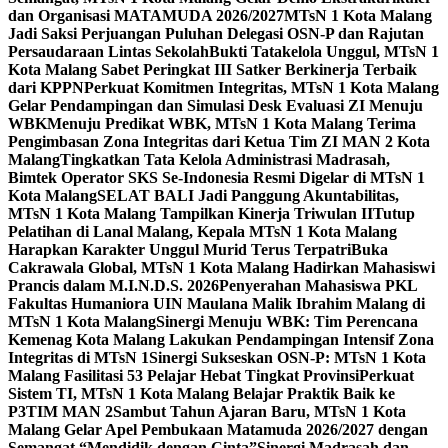
dan Organisasi MATAMUDA 2026/2027
MTsN 1 Kota Malang
Jadi Saksi Perjuangan Puluhan Delegasi OSN-P dan Rajutan
Persaudaraan Lintas Sekolah
Bukti Tatakelola Unggul, MTsN 1
Kota Malang Sabet Peringkat III Satker Berkinerja Terbaik
dari KPPN
Perkuat Komitmen Integritas, MTsN 1 Kota Malang
Gelar Pendampingan dan Simulasi Desk Evaluasi ZI Menuju
WBK
Menuju Predikat WBK, MTsN 1 Kota Malang Terima
Pengimbasan Zona Integritas dari Ketua Tim ZI MAN 2 Kota
Malang
Tingkatkan Tata Kelola Administrasi Madrasah,
Bimtek Operator SKS Se-Indonesia Resmi Digelar di MTsN 1
Kota Malang
SELAT BALI Jadi Panggung Akuntabilitas,
MTsN 1 Kota Malang Tampilkan Kinerja Triwulan II
Tutup
Pelatihan di Lanal Malang, Kepala MTsN 1 Kota Malang
Harapkan Karakter Unggul Murid Terus Terpatri
Buka
Cakrawala Global, MTsN 1 Kota Malang Hadirkan Mahasiswi
Prancis dalam M.I.N.D.S. 2026
Penyerahan Mahasiswa PKL
Fakultas Humaniora UIN Maulana Malik Ibrahim Malang di
MTsN 1 Kota Malang
Sinergi Menuju WBK: Tim Perencana
Kemenag Kota Malang Lakukan Pendampingan Intensif Zona
Integritas di MTsN 1
Sinergi Sukseskan OSN-P: MTsN 1 Kota
Malang Fasilitasi 53 Pelajar Hebat Tingkat Provinsi
Perkuat
Sistem TI, MTsN 1 Kota Malang Belajar Praktik Baik ke
P3TIM MAN 2
Sambut Tahun Ajaran Baru, MTsN 1 Kota
Malang Gelar Apel Pembukaan Matamuda 2026/2027 dengan
Semangat “Mendidik dengan Cinta”
Sinergi Madrasah dan