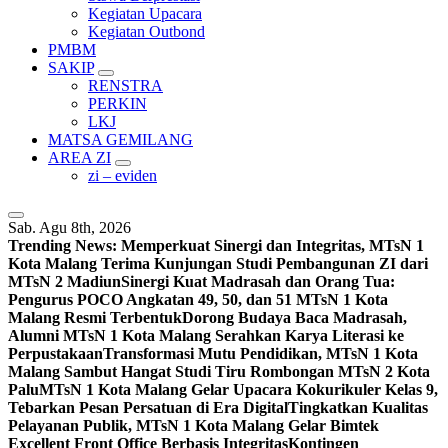
Kegiatan Upacara
Kegiatan Outbond
PMBM
SAKIP
RENSTRA
PERKIN
LKJ
MATSA GEMILANG
AREA ZI
zi – eviden
Sab. Agu 8th, 2026
Trending News:
Memperkuat Sinergi dan Integritas, MTsN 1
Kota Malang Terima Kunjungan Studi Pembangunan ZI dari
MTsN 2 Madiun
Sinergi Kuat Madrasah dan Orang Tua:
Pengurus POCO Angkatan 49, 50, dan 51 MTsN 1 Kota
Malang Resmi Terbentuk
Dorong Budaya Baca Madrasah,
Alumni MTsN 1 Kota Malang Serahkan Karya Literasi ke
Perpustakaan
Transformasi Mutu Pendidikan, MTsN 1 Kota
Malang Sambut Hangat Studi Tiru Rombongan MTsN 2 Kota
Palu
MTsN 1 Kota Malang Gelar Upacara Kokurikuler Kelas 9,
Tebarkan Pesan Persatuan di Era Digital
Tingkatkan Kualitas
Pelayanan Publik, MTsN 1 Kota Malang Gelar Bimtek
Excellent Front Office Berbasis Integritas
Kontingen