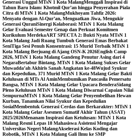
Generasi Unggul MTsN 1 Kota Malang
Menggali Inspirasi di
Tahun Baru Islam: Khotmil Qur’an hingga Penyerahan Piala
Citra di MTsN 1 Kota Malang
Mukhoyam Tahfiz 2026:
Menyatu dengan Al-Qur’an, Menguatkan Jiwa, Mengukir
Generasi Qurani
Sinergi Kolaborasi: MTsN 1 Kota Malang
Gelar Evaluasi Semester Genap dan Perkuat Komitmen
Kurikulum Merdeka
ART SPECTA 2: Bukti Nyata MTsN 1
Kota Malang Jadi Ruang Tumbuh Generasi Emas Berbakat
Seni
Tiga Sesi Penuh Konsentrasi: 15 Murid Terbaik MTsN 1
Kota Malang Berjuang di Ajang OSN-K 2026
English Camp
2026, MTsN 1 Kota Malang Gandeng Penutur Asing dari 4
Negara
Bertabur Bintang, MTsN 1 Kota Malang Sukses Gelar
Muwadda’ah Akhiris Sanah Angkatan ke-48
Wujud Syukur
dan Kepedulian, 371 Murid MTsN 1 Kota Malang Gelar Bakti
Kelulusan di MTs Al Amin
Membumikan Pancasila Pemersatu
Bangsa, MTsN 1 Kota Malang Gelar Upacara Bendera
Sidang
Pleno Kelulusan MTsN 1 Kota Malang Diwarnai Capaian Nilai
Sempurna
MTsN 1 Kota Malang Gelar Penyembelihan Hewan
Kurban, Tanamkan Nilai Syukur dan Kepedulian
Sosial
Membentuk Generasi Cerdas dan Berkarakter: MTsN 1
Kota Malang Gelar Asesmen Sumatif Akhir Tahun (ASAT)
2025/2026
Menanam Inspirasi dan Ketulusan: MTsN 1 Kota
Malang Resmi Lepas 18 Mahasiswa Asistensi Mengajar
Universitas Negeri Malang
Akselerasi Kelas Koding dan
Robotik, MTsN 1 Kota Malang Gali Ilmu ke SMP