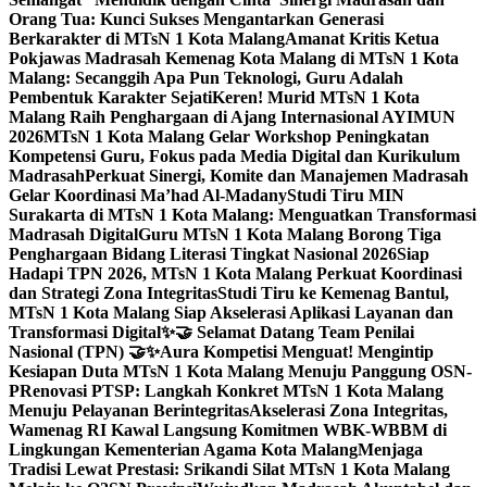
Orang Tua: Kunci Sukses Mengantarkan Generasi
Berkarakter di MTsN 1 Kota Malang
Amanat Kritis Ketua
Pokjawas Madrasah Kemenag Kota Malang di MTsN 1 Kota
Malang: Secanggih Apa Pun Teknologi, Guru Adalah
Pembentuk Karakter Sejati
Keren! Murid MTsN 1 Kota
Malang Raih Penghargaan di Ajang Internasional AYIMUN
2026
MTsN 1 Kota Malang Gelar Workshop Peningkatan
Kompetensi Guru, Fokus pada Media Digital dan Kurikulum
Madrasah
Perkuat Sinergi, Komite dan Manajemen Madrasah
Gelar Koordinasi Ma’had Al-Madany
Studi Tiru MIN
Surakarta di MTsN 1 Kota Malang: Menguatkan Transformasi
Madrasah Digital
Guru MTsN 1 Kota Malang Borong Tiga
Penghargaan Bidang Literasi Tingkat Nasional 2026
Siap
Hadapi TPN 2026, MTsN 1 Kota Malang Perkuat Koordinasi
dan Strategi Zona Integritas
Studi Tiru ke Kemenag Bantul,
MTsN 1 Kota Malang Siap Akselerasi Aplikasi Layanan dan
Transformasi Digital
✨🤝 Selamat Datang Team Penilai
Nasional (TPN) 🤝✨
Aura Kompetisi Menguat! Mengintip
Kesiapan Duta MTsN 1 Kota Malang Menuju Panggung OSN-
P
Renovasi PTSP: Langkah Konkret MTsN 1 Kota Malang
Menuju Pelayanan Berintegritas
Akselerasi Zona Integritas,
Wamenag RI Kawal Langsung Komitmen WBK-WBBM di
Lingkungan Kementerian Agama Kota Malang
Menjaga
Tradisi Lewat Prestasi: Srikandi Silat MTsN 1 Kota Malang