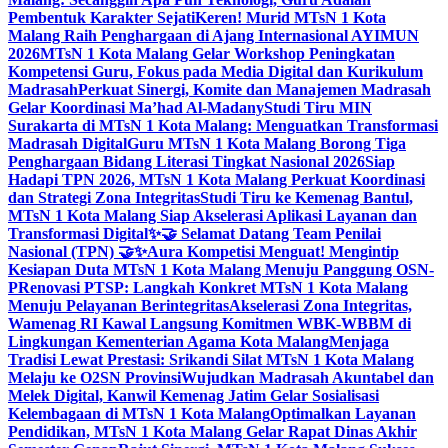
Pembentuk Karakter Sejati
Keren! Murid MTsN 1 Kota
Malang Raih Penghargaan di Ajang Internasional AYIMUN
2026
MTsN 1 Kota Malang Gelar Workshop Peningkatan
Kompetensi Guru, Fokus pada Media Digital dan Kurikulum
Madrasah
Perkuat Sinergi, Komite dan Manajemen Madrasah
Gelar Koordinasi Ma’had Al-Madany
Studi Tiru MIN
Surakarta di MTsN 1 Kota Malang: Menguatkan Transformasi
Madrasah Digital
Guru MTsN 1 Kota Malang Borong Tiga
Penghargaan Bidang Literasi Tingkat Nasional 2026
Siap
Hadapi TPN 2026, MTsN 1 Kota Malang Perkuat Koordinasi
dan Strategi Zona Integritas
Studi Tiru ke Kemenag Bantul,
MTsN 1 Kota Malang Siap Akselerasi Aplikasi Layanan dan
Transformasi Digital
✨🤝 Selamat Datang Team Penilai
Nasional (TPN) 🤝✨
Aura Kompetisi Menguat! Mengintip
Kesiapan Duta MTsN 1 Kota Malang Menuju Panggung OSN-
P
Renovasi PTSP: Langkah Konkret MTsN 1 Kota Malang
Menuju Pelayanan Berintegritas
Akselerasi Zona Integritas,
Wamenag RI Kawal Langsung Komitmen WBK-WBBM di
Lingkungan Kementerian Agama Kota Malang
Menjaga
Tradisi Lewat Prestasi: Srikandi Silat MTsN 1 Kota Malang
Melaju ke O2SN Provinsi
Wujudkan Madrasah Akuntabel dan
Melek Digital, Kanwil Kemenag Jatim Gelar Sosialisasi
Kelembagaan di MTsN 1 Kota Malang
Optimalkan Layanan
Pendidikan, MTsN 1 Kota Malang Gelar Rapat Dinas Akhir