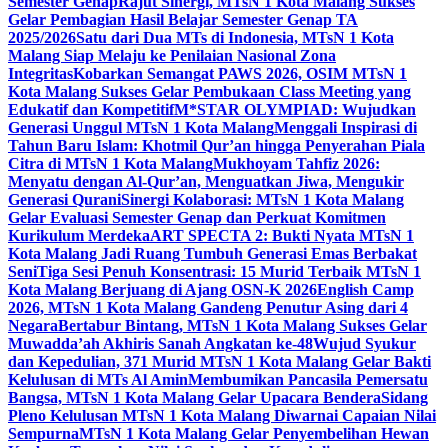
Semester Genap
Rajut Sinergi, MTsN 1 Kota Malang Sukses
Gelar Pembagian Hasil Belajar Semester Genap TA
2025/2026
Satu dari Dua MTs di Indonesia, MTsN 1 Kota
Malang Siap Melaju ke Penilaian Nasional Zona
Integritas
Kobarkan Semangat PAWS 2026, OSIM MTsN 1
Kota Malang Sukses Gelar Pembukaan Class Meeting yang
Edukatif dan Kompetitif
M*STAR OLYMPIAD: Wujudkan
Generasi Unggul MTsN 1 Kota Malang
Menggali Inspirasi di
Tahun Baru Islam: Khotmil Qur’an hingga Penyerahan Piala
Citra di MTsN 1 Kota Malang
Mukhoyam Tahfiz 2026:
Menyatu dengan Al-Qur’an, Menguatkan Jiwa, Mengukir
Generasi Qurani
Sinergi Kolaborasi: MTsN 1 Kota Malang
Gelar Evaluasi Semester Genap dan Perkuat Komitmen
Kurikulum Merdeka
ART SPECTA 2: Bukti Nyata MTsN 1
Kota Malang Jadi Ruang Tumbuh Generasi Emas Berbakat
Seni
Tiga Sesi Penuh Konsentrasi: 15 Murid Terbaik MTsN 1
Kota Malang Berjuang di Ajang OSN-K 2026
English Camp
2026, MTsN 1 Kota Malang Gandeng Penutur Asing dari 4
Negara
Bertabur Bintang, MTsN 1 Kota Malang Sukses Gelar
Muwadda’ah Akhiris Sanah Angkatan ke-48
Wujud Syukur
dan Kepedulian, 371 Murid MTsN 1 Kota Malang Gelar Bakti
Kelulusan di MTs Al Amin
Membumikan Pancasila Pemersatu
Bangsa, MTsN 1 Kota Malang Gelar Upacara Bendera
Sidang
Pleno Kelulusan MTsN 1 Kota Malang Diwarnai Capaian Nilai
Sempurna
MTsN 1 Kota Malang Gelar Penyembelihan Hewan