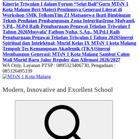
Kinerja Triwulan I dalam Forum “Selat Bali”
Guru MTsN 1
Kota Malang Beri Materi Pentingnya Generasi Literat di
Workshop SMK Telkom
Tim ZI Matsanewa Ikuti Bimbingan
Teknis Penilaian Pembangunan Zona Integritas
Irma Mulyanti,
S.Pd., M.Pd Raih Penghargaan Pegawai Teladan Triwulan I
Tahun 2026
Musyafa’ Fathun Nuha, S.Ag., M.Pd.I Raih
Penghargaan Pegawai Teladan Triwulan I Tahun 2026
Sinergi
Spiritual dan Intelektual: Murid Kelas IX MTsN 1 kota Malang
Tempuh Tes Kemampuan Akademik (TKA)
Sinergi
Membangun Generasi: MTsN 1 Kota Malang Sambut Calon
Wali Murid Baru Jalur Reguler dan Afirmasi 2026/2027
WA Only, Layanan PTSP : 0895323406730, Pengaduan :
085126495339
Modern, Innovative and Excellent School