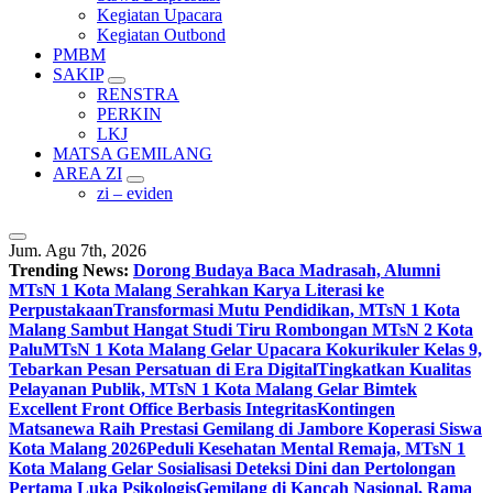
Kegiatan Upacara
Kegiatan Outbond
PMBM
SAKIP
RENSTRA
PERKIN
LKJ
MATSA GEMILANG
AREA ZI
zi – eviden
Jum. Agu 7th, 2026
Trending News:
Dorong Budaya Baca Madrasah, Alumni
MTsN 1 Kota Malang Serahkan Karya Literasi ke
Perpustakaan
Transformasi Mutu Pendidikan, MTsN 1 Kota
Malang Sambut Hangat Studi Tiru Rombongan MTsN 2 Kota
Palu
MTsN 1 Kota Malang Gelar Upacara Kokurikuler Kelas 9,
Tebarkan Pesan Persatuan di Era Digital
Tingkatkan Kualitas
Pelayanan Publik, MTsN 1 Kota Malang Gelar Bimtek
Excellent Front Office Berbasis Integritas
Kontingen
Matsanewa Raih Prestasi Gemilang di Jambore Koperasi Siswa
Kota Malang 2026
Peduli Kesehatan Mental Remaja, MTsN 1
Kota Malang Gelar Sosialisasi Deteksi Dini dan Pertolongan
Pertama Luka Psikologis
Gemilang di Kancah Nasional, Rama