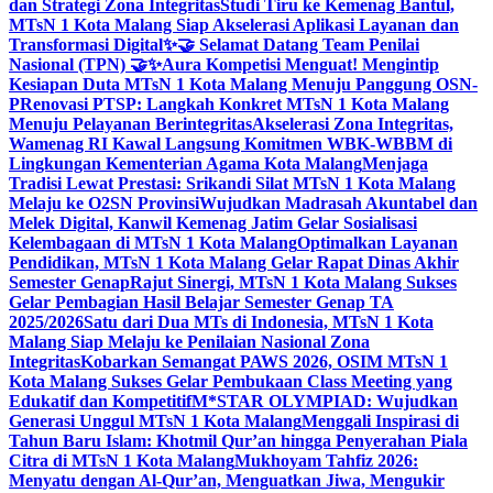
dan Strategi Zona Integritas
Studi Tiru ke Kemenag Bantul,
MTsN 1 Kota Malang Siap Akselerasi Aplikasi Layanan dan
Transformasi Digital
✨🤝 Selamat Datang Team Penilai
Nasional (TPN) 🤝✨
Aura Kompetisi Menguat! Mengintip
Kesiapan Duta MTsN 1 Kota Malang Menuju Panggung OSN-
P
Renovasi PTSP: Langkah Konkret MTsN 1 Kota Malang
Menuju Pelayanan Berintegritas
Akselerasi Zona Integritas,
Wamenag RI Kawal Langsung Komitmen WBK-WBBM di
Lingkungan Kementerian Agama Kota Malang
Menjaga
Tradisi Lewat Prestasi: Srikandi Silat MTsN 1 Kota Malang
Melaju ke O2SN Provinsi
Wujudkan Madrasah Akuntabel dan
Melek Digital, Kanwil Kemenag Jatim Gelar Sosialisasi
Kelembagaan di MTsN 1 Kota Malang
Optimalkan Layanan
Pendidikan, MTsN 1 Kota Malang Gelar Rapat Dinas Akhir
Semester Genap
Rajut Sinergi, MTsN 1 Kota Malang Sukses
Gelar Pembagian Hasil Belajar Semester Genap TA
2025/2026
Satu dari Dua MTs di Indonesia, MTsN 1 Kota
Malang Siap Melaju ke Penilaian Nasional Zona
Integritas
Kobarkan Semangat PAWS 2026, OSIM MTsN 1
Kota Malang Sukses Gelar Pembukaan Class Meeting yang
Edukatif dan Kompetitif
M*STAR OLYMPIAD: Wujudkan
Generasi Unggul MTsN 1 Kota Malang
Menggali Inspirasi di
Tahun Baru Islam: Khotmil Qur’an hingga Penyerahan Piala
Citra di MTsN 1 Kota Malang
Mukhoyam Tahfiz 2026:
Menyatu dengan Al-Qur’an, Menguatkan Jiwa, Mengukir