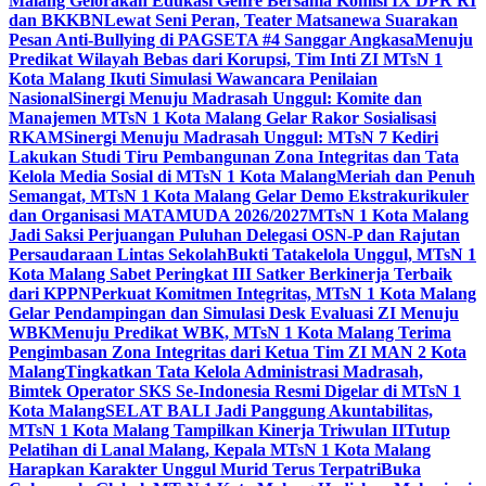
Malang Gelorakan Edukasi Genre Bersama Komisi IX DPR RI
dan BKKBN
Lewat Seni Peran, Teater Matsanewa Suarakan
Pesan Anti-Bullying di PAGSETA #4 Sanggar Angkasa
Menuju
Predikat Wilayah Bebas dari Korupsi, Tim Inti ZI MTsN 1
Kota Malang Ikuti Simulasi Wawancara Penilaian
Nasional
Sinergi Menuju Madrasah Unggul: Komite dan
Manajemen MTsN 1 Kota Malang Gelar Rakor Sosialisasi
RKAM
Sinergi Menuju Madrasah Unggul: MTsN 7 Kediri
Lakukan Studi Tiru Pembangunan Zona Integritas dan Tata
Kelola Media Sosial di MTsN 1 Kota Malang
Meriah dan Penuh
Semangat, MTsN 1 Kota Malang Gelar Demo Ekstrakurikuler
dan Organisasi MATAMUDA 2026/2027
MTsN 1 Kota Malang
Jadi Saksi Perjuangan Puluhan Delegasi OSN-P dan Rajutan
Persaudaraan Lintas Sekolah
Bukti Tatakelola Unggul, MTsN 1
Kota Malang Sabet Peringkat III Satker Berkinerja Terbaik
dari KPPN
Perkuat Komitmen Integritas, MTsN 1 Kota Malang
Gelar Pendampingan dan Simulasi Desk Evaluasi ZI Menuju
WBK
Menuju Predikat WBK, MTsN 1 Kota Malang Terima
Pengimbasan Zona Integritas dari Ketua Tim ZI MAN 2 Kota
Malang
Tingkatkan Tata Kelola Administrasi Madrasah,
Bimtek Operator SKS Se-Indonesia Resmi Digelar di MTsN 1
Kota Malang
SELAT BALI Jadi Panggung Akuntabilitas,
MTsN 1 Kota Malang Tampilkan Kinerja Triwulan II
Tutup
Pelatihan di Lanal Malang, Kepala MTsN 1 Kota Malang
Harapkan Karakter Unggul Murid Terus Terpatri
Buka