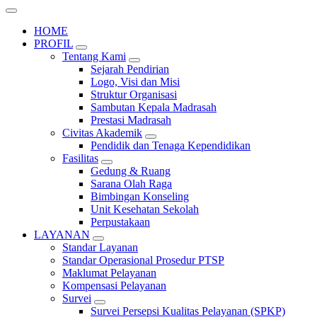
HOME
PROFIL
Tentang Kami
Sejarah Pendirian
Logo, Visi dan Misi
Struktur Organisasi
Sambutan Kepala Madrasah
Prestasi Madrasah
Civitas Akademik
Pendidik dan Tenaga Kependidikan
Fasilitas
Gedung & Ruang
Sarana Olah Raga
Bimbingan Konseling
Unit Kesehatan Sekolah
Perpustakaan
LAYANAN
Standar Layanan
Standar Operasional Prosedur PTSP
Maklumat Pelayanan
Kompensasi Pelayanan
Survei
Survei Persepsi Kualitas Pelayanan (SPKP)