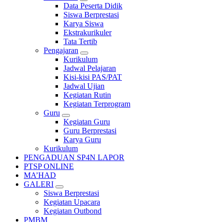
Data Peserta Didik
Siswa Berprestasi
Karya Siswa
Ekstrakurikuler
Tata Tertib
Pengajaran
Kurikulum
Jadwal Pelajaran
Kisi-kisi PAS/PAT
Jadwal Ujian
Kegiatan Rutin
Kegiatan Terprogram
Guru
Kegiatan Guru
Guru Berprestasi
Karya Guru
Kurikulum
PENGADUAN SP4N LAPOR
PTSP ONLINE
MA’HAD
GALERI
Siswa Berprestasi
Kegiatan Upacara
Kegiatan Outbond
PMBM