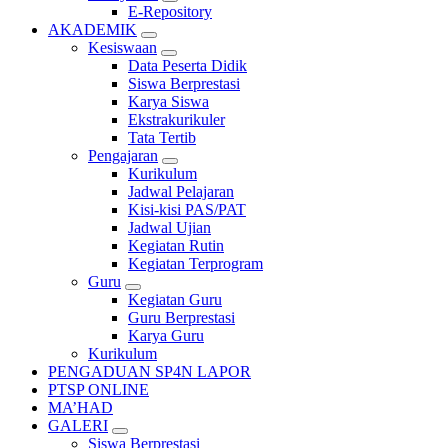
E-Repository
AKADEMIK
Kesiswaan
Data Peserta Didik
Siswa Berprestasi
Karya Siswa
Ekstrakurikuler
Tata Tertib
Pengajaran
Kurikulum
Jadwal Pelajaran
Kisi-kisi PAS/PAT
Jadwal Ujian
Kegiatan Rutin
Kegiatan Terprogram
Guru
Kegiatan Guru
Guru Berprestasi
Karya Guru
Kurikulum
PENGADUAN SP4N LAPOR
PTSP ONLINE
MA’HAD
GALERI
Siswa Berprestasi