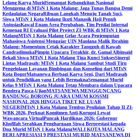
Lelang Karya Murid
Semangat Kebangkitan Nasional
Menggema di MTsN 1 Kota Malang: Jaga Tunas Bangsa Demi
Kedaulatan Negara
Ribuan Langkah Menuju Tanah Suci,
Siswa MTsN 1 Kota Malang Ikuti Manasik Haji Penuh
Antusias
Kawal Enam Area Perubahan, Tim Penilai Internal
Kemenag RI Evaluasi Pilot Project ZI-WBK di MTsN 1 Kota
Malang
MTsN 1 Kota Malang Gelar Acara Penjemputan
Mahasiswa Asistensi Mengajar UIN Maulana Malik Ibrahim
Malang: Momentum Cetak Karakter Tangguh di Kawah
Candradimuka
Pimpin Upacara Terakhir, dr. Gamal Albinsaid
Bekali Siswa MTsN 1 Kota Malang Tiga Kunci Sukses
Sinergi
Lintas Madrasah: MTsN 1 Kota Malang Sambut Studi Tiru
Pengelolaan Layanan Bimbingan dan Konseling dari MTsN
Kota Bogor
Matsanewa Berbagi Karya Seni, Dari Madrasah
untuk Pendidikan yang Lebih Bermakna
Semangat Murid
Kelas 9 MTsN 1 Kota Malang Tetap Membara dalam Upacara
Bendera Pasca-Ujian
MATSANEWA MENGGUNCANG
BANDUNG: BORONG JUARA UMUM KOSSMI
NASIONAL 2026 HINGGA TIKET KE LUAR
NEGERI
MTsN 1 Kota Malang Tembus Penilaian Tahap II ZI-
WBK 2026, Perkuat Komitmen Anti-Korupsi Lewat
Wawancara Virtual
Puncak Hardiknas 2026: Gubernur
Khofifah Serahkan Penghargaan Siswa Berprestasi kepada
Dua Murid MTsN 1 Kota Malang
WALI KOTA MALANG
BERI APRESIASI 9 PRESTASI MURID MATSANEWA DI