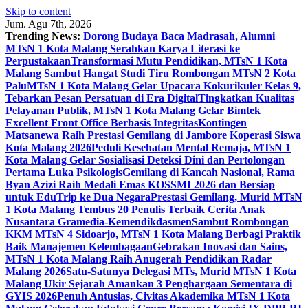
Skip to content
Jum. Agu 7th, 2026
Trending News:
Dorong Budaya Baca Madrasah, Alumni
MTsN 1 Kota Malang Serahkan Karya Literasi ke
Perpustakaan
Transformasi Mutu Pendidikan, MTsN 1 Kota
Malang Sambut Hangat Studi Tiru Rombongan MTsN 2 Kota
Palu
MTsN 1 Kota Malang Gelar Upacara Kokurikuler Kelas 9,
Tebarkan Pesan Persatuan di Era Digital
Tingkatkan Kualitas
Pelayanan Publik, MTsN 1 Kota Malang Gelar Bimtek
Excellent Front Office Berbasis Integritas
Kontingen
Matsanewa Raih Prestasi Gemilang di Jambore Koperasi Siswa
Kota Malang 2026
Peduli Kesehatan Mental Remaja, MTsN 1
Kota Malang Gelar Sosialisasi Deteksi Dini dan Pertolongan
Pertama Luka Psikologis
Gemilang di Kancah Nasional, Rama
Byan Azizi Raih Medali Emas KOSSMI 2026 dan Bersiap
untuk EduTrip ke Dua Negara
Prestasi Gemilang, Murid MTsN
1 Kota Malang Tembus 20 Penulis Terbaik Cerita Anak
Nusantara Gramedia-Kemendikdasmen
Sambut Rombongan
KKM MTsN 4 Sidoarjo, MTsN 1 Kota Malang Berbagi Praktik
Baik Manajemen Kelembagaan
Gebrakan Inovasi dan Sains,
MTsN 1 Kota Malang Raih Anugerah Pendidikan Radar
Malang 2026
Satu-Satunya Delegasi MTs, Murid MTsN 1 Kota
Malang Ukir Sejarah Amankan 3 Penghargaan Sementara di
GYIS 2026
Penuh Antusias, Civitas Akademika MTsN 1 Kota