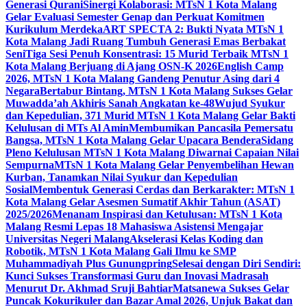
Generasi Qurani
Sinergi Kolaborasi: MTsN 1 Kota Malang
Gelar Evaluasi Semester Genap dan Perkuat Komitmen
Kurikulum Merdeka
ART SPECTA 2: Bukti Nyata MTsN 1
Kota Malang Jadi Ruang Tumbuh Generasi Emas Berbakat
Seni
Tiga Sesi Penuh Konsentrasi: 15 Murid Terbaik MTsN 1
Kota Malang Berjuang di Ajang OSN-K 2026
English Camp
2026, MTsN 1 Kota Malang Gandeng Penutur Asing dari 4
Negara
Bertabur Bintang, MTsN 1 Kota Malang Sukses Gelar
Muwadda’ah Akhiris Sanah Angkatan ke-48
Wujud Syukur
dan Kepedulian, 371 Murid MTsN 1 Kota Malang Gelar Bakti
Kelulusan di MTs Al Amin
Membumikan Pancasila Pemersatu
Bangsa, MTsN 1 Kota Malang Gelar Upacara Bendera
Sidang
Pleno Kelulusan MTsN 1 Kota Malang Diwarnai Capaian Nilai
Sempurna
MTsN 1 Kota Malang Gelar Penyembelihan Hewan
Kurban, Tanamkan Nilai Syukur dan Kepedulian
Sosial
Membentuk Generasi Cerdas dan Berkarakter: MTsN 1
Kota Malang Gelar Asesmen Sumatif Akhir Tahun (ASAT)
2025/2026
Menanam Inspirasi dan Ketulusan: MTsN 1 Kota
Malang Resmi Lepas 18 Mahasiswa Asistensi Mengajar
Universitas Negeri Malang
Akselerasi Kelas Koding dan
Robotik, MTsN 1 Kota Malang Gali Ilmu ke SMP
Muhammadiyah Plus Gunungpring
Selesai dengan Diri Sendiri:
Kunci Sukses Transformasi Guru dan Inovasi Madrasah
Menurut Dr. Akhmad Sruji Bahtiar
Matsanewa Sukses Gelar
Puncak Kokurikuler dan Bazar Amal 2026, Unjuk Bakat dan