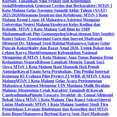
Kurban, Tanamkan Nilai Syukur dan Kepedulian
Sosial
Membentuk Generasi Cerdas dan Berkarakter: MTsN 1
Kota Malang Gelar Asesmen Sumatif Akhir Tahun (ASAT)
2025/2026
Menanam Inspirasi dan Ketulusan: MTsN 1 Kota
Malang Resmi Lepas 18 Mahasiswa Asistensi Mengajar
Universitas Negeri Malang
Akselerasi Kelas Koding dan
Robotik, MTsN 1 Kota Malang Gali Ilmu ke SMP
Muhammadiyah Plus Gunungpring
Selesai dengan Diri Sendiri:
Kunci Sukses Transformasi Guru dan Inovasi Madrasah
Menurut Dr. Akhmad Sruji Bahtiar
Matsanewa Sukses Gelar
Puncak Kokurikuler dan Bazar Amal 2026, Unjuk Bakat dan
Lelang Karya Murid
Semangat Kebangkitan Nasional
Menggema di MTsN 1 Kota Malang: Jaga Tunas Bangsa Demi
Kedaulatan Negara
Ribuan Langkah Menuju Tanah Suci,
Siswa MTsN 1 Kota Malang Ikuti Manasik Haji Penuh
Antusias
Kawal Enam Area Perubahan, Tim Penilai Internal
Kemenag RI Evaluasi Pilot Project ZI-WBK di MTsN 1 Kota
Malang
MTsN 1 Kota Malang Gelar Acara Penjemputan
Mahasiswa Asistensi Mengajar UIN Maulana Malik Ibrahim
Malang: Momentum Cetak Karakter Tangguh di Kawah
Candradimuka
Pimpin Upacara Terakhir, dr. Gamal Albinsaid
Bekali Siswa MTsN 1 Kota Malang Tiga Kunci Sukses
Sinergi
Lintas Madrasah: MTsN 1 Kota Malang Sambut Studi Tiru
Pengelolaan Layanan Bimbingan dan Konseling dari MTsN
Kota Bogor
Matsanewa Berbagi Karya Seni, Dari Madrasah