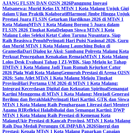
AJANG FLS3N DAN O2SN 2026
Panggung Inovasi
Matsanewa: Murid Kelas IX MTsN 1 Kota Malang Unjuk Gigi
dalam Ujian Praktik Kolaboratif
Harmoni Jimbe Hingga Unjuk
Prestasi Juara FLS3N Getarkan Hardiknas 2026 di MTsN 1
Kota Malang
MTsN 1 Kota Malang Borong 5 Juara dalam
FLS3N 2026 Tingkat Kota
Delapan Siswa MTsN 1 Kota
Malang Lolos Seleksi Ketat Calon Taruna Nusantara, Siap
Raih Beasiswa Penuh
Peringati Hari Puisi Nasional 2026, Guru
dan Murid MTsN 1 Kota Malang Launching Buku di
Gramedia
Dari Dialog ke Aksi: Sambang Polresta Malang Kota
Perkuat Pencegahan Kenakalan Remaja
MTsN 1 Kota Malang
Lolos Desk Evaluasi Tahap I ZI-WBK, Siap Melaju ke Tahap
II
MTsN 1 Kota Malang Jadi Tuan Rumah Kejurkot Catur
2026 Piala Wali Kota Malang
Gemuruh Prestasi di Arena O2SN
2026: Satu Atlet MTsN 1 Kota Malang Melaju Tingkat
Provinsi
Hari Pertama UM 2026 di MTsN 1 Kota Malang:
Integrasi Kecerdasan Digital dan Kekuatan Spiritual
Semangat
Kartini Menggema di MTsN 1 Kota Malang: Menjadi Generasi
Berilmu dan Berakhlak
Peringati Hari Kartini, GTK dan Siswa
MTsN 1 Kota Malang Raih Penghargaan Literasi dari Menteri
Agama RI
Refleksi Halalbihalal dan Semangat Kartini: DWP
MTsN 1 Kota Malang Raih Prestasi di Kemenag Kota
Malang
Ukir Prestasi di Kancah Provinsi, MTsN 1 Kota Malang
Raih Dua Medali Perunggu OLIMPABA 2026
Sinergi dan
Prestasi: Kepala MTsN 1 Kota Malang Paparkan Capaian