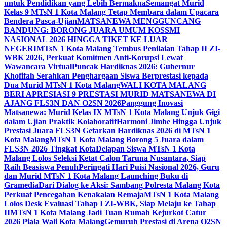
untuk Pendidikan yang Lebih Bermakna
Semangat Murid
Kelas 9 MTsN 1 Kota Malang Tetap Membara dalam Upacara
Bendera Pasca-Ujian
MATSANEWA MENGGUNCANG
BANDUNG: BORONG JUARA UMUM KOSSMI
NASIONAL 2026 HINGGA TIKET KE LUAR
NEGERI
MTsN 1 Kota Malang Tembus Penilaian Tahap II ZI-
WBK 2026, Perkuat Komitmen Anti-Korupsi Lewat
Wawancara Virtual
Puncak Hardiknas 2026: Gubernur
Khofifah Serahkan Penghargaan Siswa Berprestasi kepada
Dua Murid MTsN 1 Kota Malang
WALI KOTA MALANG
BERI APRESIASI 9 PRESTASI MURID MATSANEWA DI
AJANG FLS3N DAN O2SN 2026
Panggung Inovasi
Matsanewa: Murid Kelas IX MTsN 1 Kota Malang Unjuk Gigi
dalam Ujian Praktik Kolaboratif
Harmoni Jimbe Hingga Unjuk
Prestasi Juara FLS3N Getarkan Hardiknas 2026 di MTsN 1
Kota Malang
MTsN 1 Kota Malang Borong 5 Juara dalam
FLS3N 2026 Tingkat Kota
Delapan Siswa MTsN 1 Kota
Malang Lolos Seleksi Ketat Calon Taruna Nusantara, Siap
Raih Beasiswa Penuh
Peringati Hari Puisi Nasional 2026, Guru
dan Murid MTsN 1 Kota Malang Launching Buku di
Gramedia
Dari Dialog ke Aksi: Sambang Polresta Malang Kota
Perkuat Pencegahan Kenakalan Remaja
MTsN 1 Kota Malang
Lolos Desk Evaluasi Tahap I ZI-WBK, Siap Melaju ke Tahap
II
MTsN 1 Kota Malang Jadi Tuan Rumah Kejurkot Catur
2026 Piala Wali Kota Malang
Gemuruh Prestasi di Arena O2SN