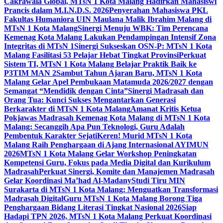
Cakrawala Global, MTsN 1 Kota Malang Hadirkan Mahasiswi
Prancis dalam M.I.N.D.S. 2026
Penyerahan Mahasiswa PKL
Fakultas Humaniora UIN Maulana Malik Ibrahim Malang di
MTsN 1 Kota Malang
Sinergi Menuju WBK: Tim Perencana
Kemenag Kota Malang Lakukan Pendampingan Intensif Zona
Integritas di MTsN 1
Sinergi Sukseskan OSN-P: MTsN 1 Kota
Malang Fasilitasi 53 Pelajar Hebat Tingkat Provinsi
Perkuat
Sistem TI, MTsN 1 Kota Malang Belajar Praktik Baik ke
P3TIM MAN 2
Sambut Tahun Ajaran Baru, MTsN 1 Kota
Malang Gelar Apel Pembukaan Matamuda 2026/2027 dengan
Semangat “Mendidik dengan Cinta”
Sinergi Madrasah dan
Orang Tua: Kunci Sukses Mengantarkan Generasi
Berkarakter di MTsN 1 Kota Malang
Amanat Kritis Ketua
Pokjawas Madrasah Kemenag Kota Malang di MTsN 1 Kota
Malang: Secanggih Apa Pun Teknologi, Guru Adalah
Pembentuk Karakter Sejati
Keren! Murid MTsN 1 Kota
Malang Raih Penghargaan di Ajang Internasional AYIMUN
2026
MTsN 1 Kota Malang Gelar Workshop Peningkatan
Kompetensi Guru, Fokus pada Media Digital dan Kurikulum
Madrasah
Perkuat Sinergi, Komite dan Manajemen Madrasah
Gelar Koordinasi Ma’had Al-Madany
Studi Tiru MIN
Surakarta di MTsN 1 Kota Malang: Menguatkan Transformasi
Madrasah Digital
Guru MTsN 1 Kota Malang Borong Tiga
Penghargaan Bidang Literasi Tingkat Nasional 2026
Siap
Hadapi TPN 2026, MTsN 1 Kota Malang Perkuat Koordinasi