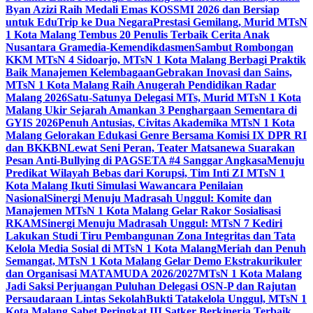
Byan Azizi Raih Medali Emas KOSSMI 2026 dan Bersiap
untuk EduTrip ke Dua Negara
Prestasi Gemilang, Murid MTsN
1 Kota Malang Tembus 20 Penulis Terbaik Cerita Anak
Nusantara Gramedia-Kemendikdasmen
Sambut Rombongan
KKM MTsN 4 Sidoarjo, MTsN 1 Kota Malang Berbagi Praktik
Baik Manajemen Kelembagaan
Gebrakan Inovasi dan Sains,
MTsN 1 Kota Malang Raih Anugerah Pendidikan Radar
Malang 2026
Satu-Satunya Delegasi MTs, Murid MTsN 1 Kota
Malang Ukir Sejarah Amankan 3 Penghargaan Sementara di
GYIS 2026
Penuh Antusias, Civitas Akademika MTsN 1 Kota
Malang Gelorakan Edukasi Genre Bersama Komisi IX DPR RI
dan BKKBN
Lewat Seni Peran, Teater Matsanewa Suarakan
Pesan Anti-Bullying di PAGSETA #4 Sanggar Angkasa
Menuju
Predikat Wilayah Bebas dari Korupsi, Tim Inti ZI MTsN 1
Kota Malang Ikuti Simulasi Wawancara Penilaian
Nasional
Sinergi Menuju Madrasah Unggul: Komite dan
Manajemen MTsN 1 Kota Malang Gelar Rakor Sosialisasi
RKAM
Sinergi Menuju Madrasah Unggul: MTsN 7 Kediri
Lakukan Studi Tiru Pembangunan Zona Integritas dan Tata
Kelola Media Sosial di MTsN 1 Kota Malang
Meriah dan Penuh
Semangat, MTsN 1 Kota Malang Gelar Demo Ekstrakurikuler
dan Organisasi MATAMUDA 2026/2027
MTsN 1 Kota Malang
Jadi Saksi Perjuangan Puluhan Delegasi OSN-P dan Rajutan
Persaudaraan Lintas Sekolah
Bukti Tatakelola Unggul, MTsN 1
Kota Malang Sabet Peringkat III Satker Berkinerja Terbaik