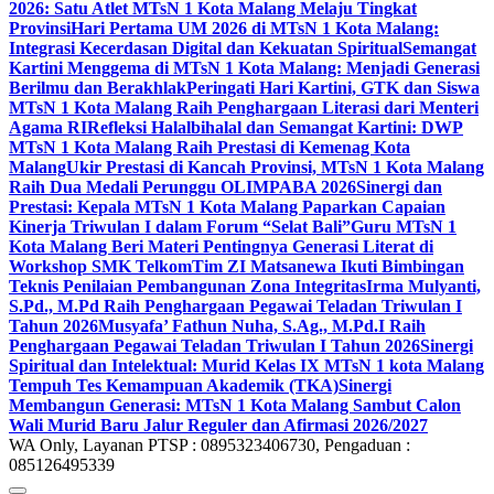
2026: Satu Atlet MTsN 1 Kota Malang Melaju Tingkat
Provinsi
Hari Pertama UM 2026 di MTsN 1 Kota Malang:
Integrasi Kecerdasan Digital dan Kekuatan Spiritual
Semangat
Kartini Menggema di MTsN 1 Kota Malang: Menjadi Generasi
Berilmu dan Berakhlak
Peringati Hari Kartini, GTK dan Siswa
MTsN 1 Kota Malang Raih Penghargaan Literasi dari Menteri
Agama RI
Refleksi Halalbihalal dan Semangat Kartini: DWP
MTsN 1 Kota Malang Raih Prestasi di Kemenag Kota
Malang
Ukir Prestasi di Kancah Provinsi, MTsN 1 Kota Malang
Raih Dua Medali Perunggu OLIMPABA 2026
Sinergi dan
Prestasi: Kepala MTsN 1 Kota Malang Paparkan Capaian
Kinerja Triwulan I dalam Forum “Selat Bali”
Guru MTsN 1
Kota Malang Beri Materi Pentingnya Generasi Literat di
Workshop SMK Telkom
Tim ZI Matsanewa Ikuti Bimbingan
Teknis Penilaian Pembangunan Zona Integritas
Irma Mulyanti,
S.Pd., M.Pd Raih Penghargaan Pegawai Teladan Triwulan I
Tahun 2026
Musyafa’ Fathun Nuha, S.Ag., M.Pd.I Raih
Penghargaan Pegawai Teladan Triwulan I Tahun 2026
Sinergi
Spiritual dan Intelektual: Murid Kelas IX MTsN 1 kota Malang
Tempuh Tes Kemampuan Akademik (TKA)
Sinergi
Membangun Generasi: MTsN 1 Kota Malang Sambut Calon
Wali Murid Baru Jalur Reguler dan Afirmasi 2026/2027
WA Only, Layanan PTSP : 0895323406730, Pengaduan :
085126495339