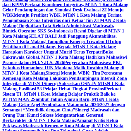
dari KPPN
Perkuat Komitmen Integritas, MTsN 1 Kota Malang
Gelar Pendampingan dan Simulasi Desk Evaluasi ZI Menuju
WBK
Menuju Predikat WBK, MTsN 1 Kota Malang Terima
Pengimbasan Zona Integritas dari Ketua Tim ZI MAN 2 Kota
Malang
Tingkatkan Tata Kelola Administrasi Madrasah,
Bimtek Operator SKS Se-Indonesia Resmi Digelar di MTsN 1
Kota Malang
SELAT BALI Jadi Panggung Akuntabilitas,
MTsN 1 Kota Malang Tampilkan Kinerja Triwulan II
Tutup
Pelatihan di Lanal Malang, Kepala MTsN 1 Kota Malang
Harapkan Karakter Unggul Murid Terus Terpatri
Buka
Cakrawala Global, MTsN 1 Kota Malang Hadirkan Mahasiswi
Prancis dalam M.I.N.D.S. 2026
Penyerahan Mahasiswa PKL
Fakultas Humaniora UIN Maulana Malik Ibrahim Malang di
MTsN 1 Kota Malang
Sinergi Menuju WBK: Tim Perencana
Kemenag Kota Malang Lakukan Pendampingan Intensif Zona
Integritas di MTsN 1
Sinergi Sukseskan OSN-P: MTsN 1 Kota
Malang Fasilitasi 53 Pelajar Hebat Tingkat Provinsi
Perkuat
Sistem TI, MTsN 1 Kota Malang Belajar Praktik Baik ke
P3TIM MAN 2
Sambut Tahun Ajaran Baru, MTsN 1 Kota
Malang Gelar Apel Pembukaan Matamuda 2026/2027 dengan
Semangat “Mendidik dengan Cinta”
Sinergi Madrasah dan
Orang Tua: Kunci Sukses Mengantarkan Generasi
Berkarakter di MTsN 1 Kota Malang
Amanat Kritis Ketua
Pokjawas Madrasah Kemenag Kota Malang di MTsN 1 Kota
Malang: Secanggih Apa Pun Teknologi, Guru Adalah