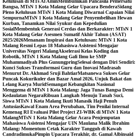
Kelulusan di MTs Al Amin
Membumikan Pancasila Pemersatu
Bangsa, MTsN 1 Kota Malang Gelar Upacara Bendera
Sidang
Pleno Kelulusan MTsN 1 Kota Malang Diwarnai Capaian Nilai
Sempurna
MTsN 1 Kota Malang Gelar Penyembelihan Hewan
Kurban, Tanamkan Nilai Syukur dan Kepedulian
Sosial
Membentuk Generasi Cerdas dan Berkarakter: MTsN 1
Kota Malang Gelar Asesmen Sumatif Akhir Tahun (ASAT)
2025/2026
Menanam Inspirasi dan Ketulusan: MTsN 1 Kota
Malang Resmi Lepas 18 Mahasiswa Asistensi Mengajar
Universitas Negeri Malang
Akselerasi Kelas Koding dan
Robotik, MTsN 1 Kota Malang Gali Ilmu ke SMP
Muhammadiyah Plus Gunungpring
Selesai dengan Diri Sendiri:
Kunci Sukses Transformasi Guru dan Inovasi Madrasah
Menurut Dr. Akhmad Sruji Bahtiar
Matsanewa Sukses Gelar
Puncak Kokurikuler dan Bazar Amal 2026, Unjuk Bakat dan
Lelang Karya Murid
Semangat Kebangkitan Nasional
Menggema di MTsN 1 Kota Malang: Jaga Tunas Bangsa Demi
Kedaulatan Negara
Ribuan Langkah Menuju Tanah Suci,
Siswa MTsN 1 Kota Malang Ikuti Manasik Haji Penuh
Antusias
Kawal Enam Area Perubahan, Tim Penilai Internal
Kemenag RI Evaluasi Pilot Project ZI-WBK di MTsN 1 Kota
Malang
MTsN 1 Kota Malang Gelar Acara Penjemputan
Mahasiswa Asistensi Mengajar UIN Maulana Malik Ibrahim
Malang: Momentum Cetak Karakter Tangguh di Kawah
Candradimuka
Pimpin Upacara Terakhir, dr. Gamal Albinsaid