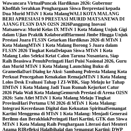
Wawancara Virtual
Puncak Hardiknas 2026: Gubernur
Khofifah Serahkan Penghargaan Siswa Berprestasi kepada
Dua Murid MTsN 1 Kota Malang
WALI KOTA MALANG
BERI APRESIASI 9 PRESTASI MURID MATSANEWA DI
AJANG FLS3N DAN O2SN 2026
Panggung Inovasi
Matsanewa: Murid Kelas IX MTsN 1 Kota Malang Unjuk Gigi
dalam Ujian Praktik Kolaboratif
Harmoni Jimbe Hingga Unjuk
Prestasi Juara FLS3N Getarkan Hardiknas 2026 di MTsN 1
Kota Malang
MTsN 1 Kota Malang Borong 5 Juara dalam
FLS3N 2026 Tingkat Kota
Delapan Siswa MTsN 1 Kota
Malang Lolos Seleksi Ketat Calon Taruna Nusantara, Siap
Raih Beasiswa Penuh
Peringati Hari Puisi Nasional 2026, Guru
dan Murid MTsN 1 Kota Malang Launching Buku di
Gramedia
Dari Dialog ke Aksi: Sambang Polresta Malang Kota
Perkuat Pencegahan Kenakalan Remaja
MTsN 1 Kota Malang
Lolos Desk Evaluasi Tahap I ZI-WBK, Siap Melaju ke Tahap
II
MTsN 1 Kota Malang Jadi Tuan Rumah Kejurkot Catur
2026 Piala Wali Kota Malang
Gemuruh Prestasi di Arena O2SN
2026: Satu Atlet MTsN 1 Kota Malang Melaju Tingkat
Provinsi
Hari Pertama UM 2026 di MTsN 1 Kota Malang:
Integrasi Kecerdasan Digital dan Kekuatan Spiritual
Semangat
Kartini Menggema di MTsN 1 Kota Malang: Menjadi Generasi
Berilmu dan Berakhlak
Peringati Hari Kartini, GTK dan Siswa
MTsN 1 Kota Malang Raih Penghargaan Literasi dari Menteri
Agama RI
Refleksi Halalbihalal dan Semangat Kartini: DWP