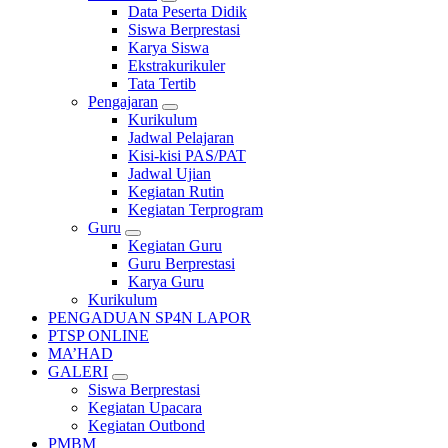
Data Peserta Didik
Siswa Berprestasi
Karya Siswa
Ekstrakurikuler
Tata Tertib
Pengajaran
Kurikulum
Jadwal Pelajaran
Kisi-kisi PAS/PAT
Jadwal Ujian
Kegiatan Rutin
Kegiatan Terprogram
Guru
Kegiatan Guru
Guru Berprestasi
Karya Guru
Kurikulum
PENGADUAN SP4N LAPOR
PTSP ONLINE
MA’HAD
GALERI
Siswa Berprestasi
Kegiatan Upacara
Kegiatan Outbond
PMBM