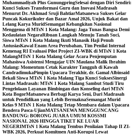
Muhammadiyah Plus Gunungpring
Selesai dengan Diri Sendiri:
Kunci Sukses Transformasi Guru dan Inovasi Madrasah
Menurut Dr. Akhmad Sruji Bahtiar
Matsanewa Sukses Gelar
Puncak Kokurikuler dan Bazar Amal 2026, Unjuk Bakat dan
Lelang Karya Murid
Semangat Kebangkitan Nasional
Menggema di MTsN 1 Kota Malang: Jaga Tunas Bangsa Demi
Kedaulatan Negara
Ribuan Langkah Menuju Tanah Suci,
Siswa MTsN 1 Kota Malang Ikuti Manasik Haji Penuh
Antusias
Kawal Enam Area Perubahan, Tim Penilai Internal
Kemenag RI Evaluasi Pilot Project ZI-WBK di MTsN 1 Kota
Malang
MTsN 1 Kota Malang Gelar Acara Penjemputan
Mahasiswa Asistensi Mengajar UIN Maulana Malik Ibrahim
Malang: Momentum Cetak Karakter Tangguh di Kawah
Candradimuka
Pimpin Upacara Terakhir, dr. Gamal Albinsaid
Bekali Siswa MTsN 1 Kota Malang Tiga Kunci Sukses
Sinergi
Lintas Madrasah: MTsN 1 Kota Malang Sambut Studi Tiru
Pengelolaan Layanan Bimbingan dan Konseling dari MTsN
Kota Bogor
Matsanewa Berbagi Karya Seni, Dari Madrasah
untuk Pendidikan yang Lebih Bermakna
Semangat Murid
Kelas 9 MTsN 1 Kota Malang Tetap Membara dalam Upacara
Bendera Pasca-Ujian
MATSANEWA MENGGUNCANG
BANDUNG: BORONG JUARA UMUM KOSSMI
NASIONAL 2026 HINGGA TIKET KE LUAR
NEGERI
MTsN 1 Kota Malang Tembus Penilaian Tahap II ZI-
WBK 2026, Perkuat Komitmen Anti-Korupsi Lewat