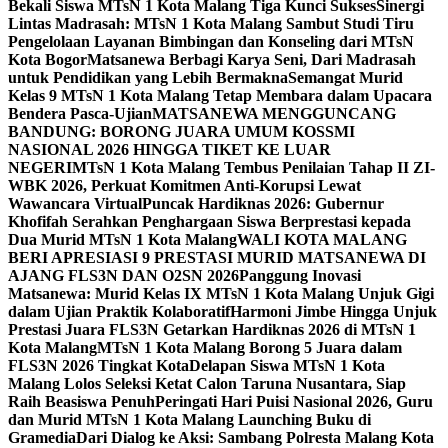
Bekali Siswa MTsN 1 Kota Malang Tiga Kunci Sukses
Sinergi
Lintas Madrasah: MTsN 1 Kota Malang Sambut Studi Tiru
Pengelolaan Layanan Bimbingan dan Konseling dari MTsN
Kota Bogor
Matsanewa Berbagi Karya Seni, Dari Madrasah
untuk Pendidikan yang Lebih Bermakna
Semangat Murid
Kelas 9 MTsN 1 Kota Malang Tetap Membara dalam Upacara
Bendera Pasca-Ujian
MATSANEWA MENGGUNCANG
BANDUNG: BORONG JUARA UMUM KOSSMI
NASIONAL 2026 HINGGA TIKET KE LUAR
NEGERI
MTsN 1 Kota Malang Tembus Penilaian Tahap II ZI-
WBK 2026, Perkuat Komitmen Anti-Korupsi Lewat
Wawancara Virtual
Puncak Hardiknas 2026: Gubernur
Khofifah Serahkan Penghargaan Siswa Berprestasi kepada
Dua Murid MTsN 1 Kota Malang
WALI KOTA MALANG
BERI APRESIASI 9 PRESTASI MURID MATSANEWA DI
AJANG FLS3N DAN O2SN 2026
Panggung Inovasi
Matsanewa: Murid Kelas IX MTsN 1 Kota Malang Unjuk Gigi
dalam Ujian Praktik Kolaboratif
Harmoni Jimbe Hingga Unjuk
Prestasi Juara FLS3N Getarkan Hardiknas 2026 di MTsN 1
Kota Malang
MTsN 1 Kota Malang Borong 5 Juara dalam
FLS3N 2026 Tingkat Kota
Delapan Siswa MTsN 1 Kota
Malang Lolos Seleksi Ketat Calon Taruna Nusantara, Siap
Raih Beasiswa Penuh
Peringati Hari Puisi Nasional 2026, Guru
dan Murid MTsN 1 Kota Malang Launching Buku di
Gramedia
Dari Dialog ke Aksi: Sambang Polresta Malang Kota