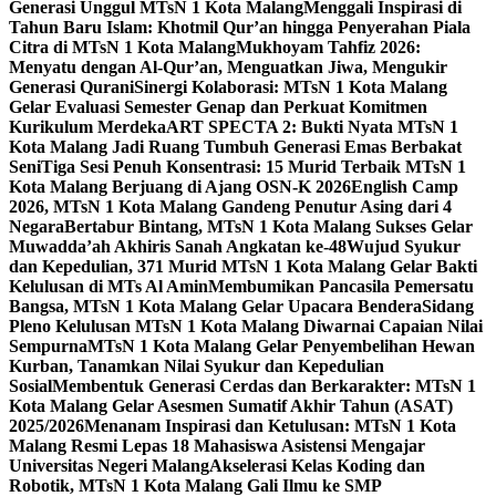
Generasi Unggul MTsN 1 Kota Malang
Menggali Inspirasi di
Tahun Baru Islam: Khotmil Qur’an hingga Penyerahan Piala
Citra di MTsN 1 Kota Malang
Mukhoyam Tahfiz 2026:
Menyatu dengan Al-Qur’an, Menguatkan Jiwa, Mengukir
Generasi Qurani
Sinergi Kolaborasi: MTsN 1 Kota Malang
Gelar Evaluasi Semester Genap dan Perkuat Komitmen
Kurikulum Merdeka
ART SPECTA 2: Bukti Nyata MTsN 1
Kota Malang Jadi Ruang Tumbuh Generasi Emas Berbakat
Seni
Tiga Sesi Penuh Konsentrasi: 15 Murid Terbaik MTsN 1
Kota Malang Berjuang di Ajang OSN-K 2026
English Camp
2026, MTsN 1 Kota Malang Gandeng Penutur Asing dari 4
Negara
Bertabur Bintang, MTsN 1 Kota Malang Sukses Gelar
Muwadda’ah Akhiris Sanah Angkatan ke-48
Wujud Syukur
dan Kepedulian, 371 Murid MTsN 1 Kota Malang Gelar Bakti
Kelulusan di MTs Al Amin
Membumikan Pancasila Pemersatu
Bangsa, MTsN 1 Kota Malang Gelar Upacara Bendera
Sidang
Pleno Kelulusan MTsN 1 Kota Malang Diwarnai Capaian Nilai
Sempurna
MTsN 1 Kota Malang Gelar Penyembelihan Hewan
Kurban, Tanamkan Nilai Syukur dan Kepedulian
Sosial
Membentuk Generasi Cerdas dan Berkarakter: MTsN 1
Kota Malang Gelar Asesmen Sumatif Akhir Tahun (ASAT)
2025/2026
Menanam Inspirasi dan Ketulusan: MTsN 1 Kota
Malang Resmi Lepas 18 Mahasiswa Asistensi Mengajar
Universitas Negeri Malang
Akselerasi Kelas Koding dan
Robotik, MTsN 1 Kota Malang Gali Ilmu ke SMP