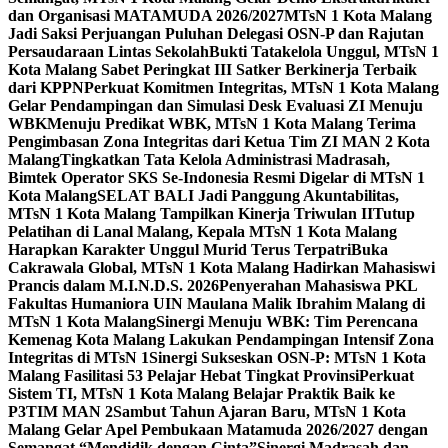
dan Organisasi MATAMUDA 2026/2027
MTsN 1 Kota Malang
Jadi Saksi Perjuangan Puluhan Delegasi OSN-P dan Rajutan
Persaudaraan Lintas Sekolah
Bukti Tatakelola Unggul, MTsN 1
Kota Malang Sabet Peringkat III Satker Berkinerja Terbaik
dari KPPN
Perkuat Komitmen Integritas, MTsN 1 Kota Malang
Gelar Pendampingan dan Simulasi Desk Evaluasi ZI Menuju
WBK
Menuju Predikat WBK, MTsN 1 Kota Malang Terima
Pengimbasan Zona Integritas dari Ketua Tim ZI MAN 2 Kota
Malang
Tingkatkan Tata Kelola Administrasi Madrasah,
Bimtek Operator SKS Se-Indonesia Resmi Digelar di MTsN 1
Kota Malang
SELAT BALI Jadi Panggung Akuntabilitas,
MTsN 1 Kota Malang Tampilkan Kinerja Triwulan II
Tutup
Pelatihan di Lanal Malang, Kepala MTsN 1 Kota Malang
Harapkan Karakter Unggul Murid Terus Terpatri
Buka
Cakrawala Global, MTsN 1 Kota Malang Hadirkan Mahasiswi
Prancis dalam M.I.N.D.S. 2026
Penyerahan Mahasiswa PKL
Fakultas Humaniora UIN Maulana Malik Ibrahim Malang di
MTsN 1 Kota Malang
Sinergi Menuju WBK: Tim Perencana
Kemenag Kota Malang Lakukan Pendampingan Intensif Zona
Integritas di MTsN 1
Sinergi Sukseskan OSN-P: MTsN 1 Kota
Malang Fasilitasi 53 Pelajar Hebat Tingkat Provinsi
Perkuat
Sistem TI, MTsN 1 Kota Malang Belajar Praktik Baik ke
P3TIM MAN 2
Sambut Tahun Ajaran Baru, MTsN 1 Kota
Malang Gelar Apel Pembukaan Matamuda 2026/2027 dengan
Semangat “Mendidik dengan Cinta”
Sinergi Madrasah dan