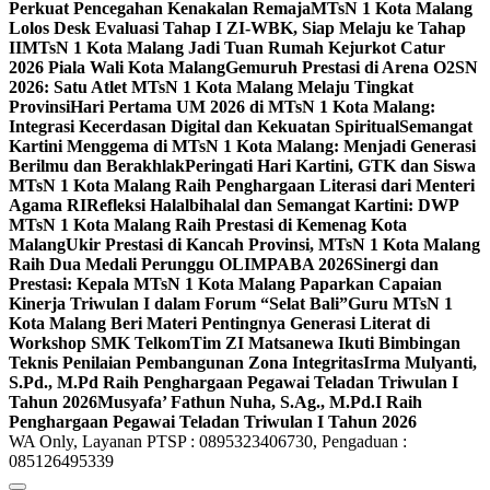
Perkuat Pencegahan Kenakalan Remaja
MTsN 1 Kota Malang
Lolos Desk Evaluasi Tahap I ZI-WBK, Siap Melaju ke Tahap
II
MTsN 1 Kota Malang Jadi Tuan Rumah Kejurkot Catur
2026 Piala Wali Kota Malang
Gemuruh Prestasi di Arena O2SN
2026: Satu Atlet MTsN 1 Kota Malang Melaju Tingkat
Provinsi
Hari Pertama UM 2026 di MTsN 1 Kota Malang:
Integrasi Kecerdasan Digital dan Kekuatan Spiritual
Semangat
Kartini Menggema di MTsN 1 Kota Malang: Menjadi Generasi
Berilmu dan Berakhlak
Peringati Hari Kartini, GTK dan Siswa
MTsN 1 Kota Malang Raih Penghargaan Literasi dari Menteri
Agama RI
Refleksi Halalbihalal dan Semangat Kartini: DWP
MTsN 1 Kota Malang Raih Prestasi di Kemenag Kota
Malang
Ukir Prestasi di Kancah Provinsi, MTsN 1 Kota Malang
Raih Dua Medali Perunggu OLIMPABA 2026
Sinergi dan
Prestasi: Kepala MTsN 1 Kota Malang Paparkan Capaian
Kinerja Triwulan I dalam Forum “Selat Bali”
Guru MTsN 1
Kota Malang Beri Materi Pentingnya Generasi Literat di
Workshop SMK Telkom
Tim ZI Matsanewa Ikuti Bimbingan
Teknis Penilaian Pembangunan Zona Integritas
Irma Mulyanti,
S.Pd., M.Pd Raih Penghargaan Pegawai Teladan Triwulan I
Tahun 2026
Musyafa’ Fathun Nuha, S.Ag., M.Pd.I Raih
Penghargaan Pegawai Teladan Triwulan I Tahun 2026
WA Only, Layanan PTSP : 0895323406730, Pengaduan :
085126495339