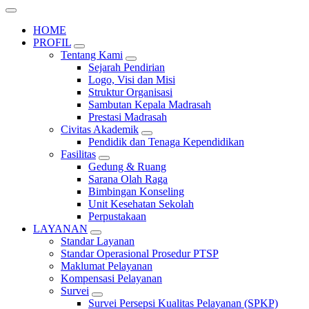
HOME
PROFIL
Tentang Kami
Sejarah Pendirian
Logo, Visi dan Misi
Struktur Organisasi
Sambutan Kepala Madrasah
Prestasi Madrasah
Civitas Akademik
Pendidik dan Tenaga Kependidikan
Fasilitas
Gedung & Ruang
Sarana Olah Raga
Bimbingan Konseling
Unit Kesehatan Sekolah
Perpustakaan
LAYANAN
Standar Layanan
Standar Operasional Prosedur PTSP
Maklumat Pelayanan
Kompensasi Pelayanan
Survei
Survei Persepsi Kualitas Pelayanan (SPKP)