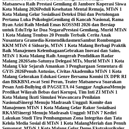
Matsanewa Raih Prestasi Gemilang di Jambore Koperasi Siswa
Kota Malang 2026
Peduli Kesehatan Mental Remaja, MTsN 1
Kota Malang Gelar Sosialisasi Deteksi Dini dan Pertolongan
Pertama Luka Psikologis
Gemilang di Kancah Nasional, Rama
Byan Azizi Raih Medali Emas KOSSMI 2026 dan Bersiap
untuk EduTrip ke Dua Negara
Prestasi Gemilang, Murid MTsN
1 Kota Malang Tembus 20 Penulis Terbaik Cerita Anak
Nusantara Gramedia-Kemendikdasmen
Sambut Rombongan
KKM MTsN 4 Sidoarjo, MTsN 1 Kota Malang Berbagi Praktik
Baik Manajemen Kelembagaan
Gebrakan Inovasi dan Sains,
MTsN 1 Kota Malang Raih Anugerah Pendidikan Radar
Malang 2026
Satu-Satunya Delegasi MTs, Murid MTsN 1 Kota
Malang Ukir Sejarah Amankan 3 Penghargaan Sementara di
GYIS 2026
Penuh Antusias, Civitas Akademika MTsN 1 Kota
Malang Gelorakan Edukasi Genre Bersama Komisi IX DPR RI
dan BKKBN
Lewat Seni Peran, Teater Matsanewa Suarakan
Pesan Anti-Bullying di PAGSETA #4 Sanggar Angkasa
Menuju
Predikat Wilayah Bebas dari Korupsi, Tim Inti ZI MTsN 1
Kota Malang Ikuti Simulasi Wawancara Penilaian
Nasional
Sinergi Menuju Madrasah Unggul: Komite dan
Manajemen MTsN 1 Kota Malang Gelar Rakor Sosialisasi
RKAM
Sinergi Menuju Madrasah Unggul: MTsN 7 Kediri
Lakukan Studi Tiru Pembangunan Zona Integritas dan Tata
Kelola Media Sosial di MTsN 1 Kota Malang
Meriah dan Penuh
Semangat, MTsN 1 Kota Malang Gelar Demo Ekstrakurikuler