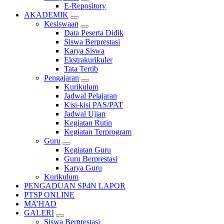
E-Repository
AKADEMIK
Kesiswaan
Data Peserta Didik
Siswa Berprestasi
Karya Siswa
Ekstrakurikuler
Tata Tertib
Pengajaran
Kurikulum
Jadwal Pelajaran
Kisi-kisi PAS/PAT
Jadwal Ujian
Kegiatan Rutin
Kegiatan Terprogram
Guru
Kegiatan Guru
Guru Berprestasi
Karya Guru
Kurikulum
PENGADUAN SP4N LAPOR
PTSP ONLINE
MA’HAD
GALERI
Siswa Berprestasi