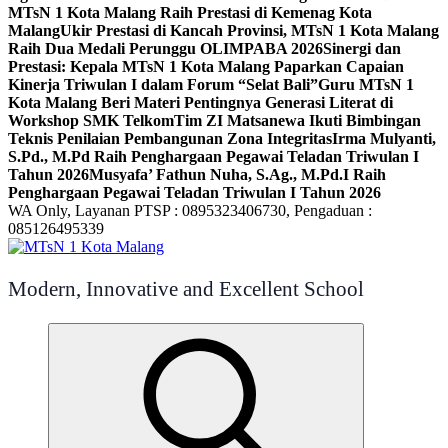
MTsN 1 Kota Malang Raih Prestasi di Kemenag Kota
Malang
Ukir Prestasi di Kancah Provinsi, MTsN 1 Kota Malang
Raih Dua Medali Perunggu OLIMPABA 2026
Sinergi dan
Prestasi: Kepala MTsN 1 Kota Malang Paparkan Capaian
Kinerja Triwulan I dalam Forum “Selat Bali”
Guru MTsN 1
Kota Malang Beri Materi Pentingnya Generasi Literat di
Workshop SMK Telkom
Tim ZI Matsanewa Ikuti Bimbingan
Teknis Penilaian Pembangunan Zona Integritas
Irma Mulyanti,
S.Pd., M.Pd Raih Penghargaan Pegawai Teladan Triwulan I
Tahun 2026
Musyafa’ Fathun Nuha, S.Ag., M.Pd.I Raih
Penghargaan Pegawai Teladan Triwulan I Tahun 2026
WA Only, Layanan PTSP : 0895323406730, Pengaduan :
085126495339
Modern, Innovative and Excellent School