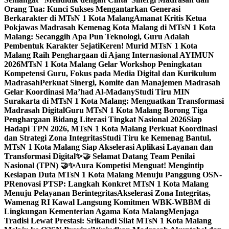
Orang Tua: Kunci Sukses Mengantarkan Generasi
Berkarakter di MTsN 1 Kota Malang
Amanat Kritis Ketua
Pokjawas Madrasah Kemenag Kota Malang di MTsN 1 Kota
Malang: Secanggih Apa Pun Teknologi, Guru Adalah
Pembentuk Karakter Sejati
Keren! Murid MTsN 1 Kota
Malang Raih Penghargaan di Ajang Internasional AYIMUN
2026
MTsN 1 Kota Malang Gelar Workshop Peningkatan
Kompetensi Guru, Fokus pada Media Digital dan Kurikulum
Madrasah
Perkuat Sinergi, Komite dan Manajemen Madrasah
Gelar Koordinasi Ma’had Al-Madany
Studi Tiru MIN
Surakarta di MTsN 1 Kota Malang: Menguatkan Transformasi
Madrasah Digital
Guru MTsN 1 Kota Malang Borong Tiga
Penghargaan Bidang Literasi Tingkat Nasional 2026
Siap
Hadapi TPN 2026, MTsN 1 Kota Malang Perkuat Koordinasi
dan Strategi Zona Integritas
Studi Tiru ke Kemenag Bantul,
MTsN 1 Kota Malang Siap Akselerasi Aplikasi Layanan dan
Transformasi Digital
✨🤝 Selamat Datang Team Penilai
Nasional (TPN) 🤝✨
Aura Kompetisi Menguat! Mengintip
Kesiapan Duta MTsN 1 Kota Malang Menuju Panggung OSN-
P
Renovasi PTSP: Langkah Konkret MTsN 1 Kota Malang
Menuju Pelayanan Berintegritas
Akselerasi Zona Integritas,
Wamenag RI Kawal Langsung Komitmen WBK-WBBM di
Lingkungan Kementerian Agama Kota Malang
Menjaga
Tradisi Lewat Prestasi: Srikandi Silat MTsN 1 Kota Malang