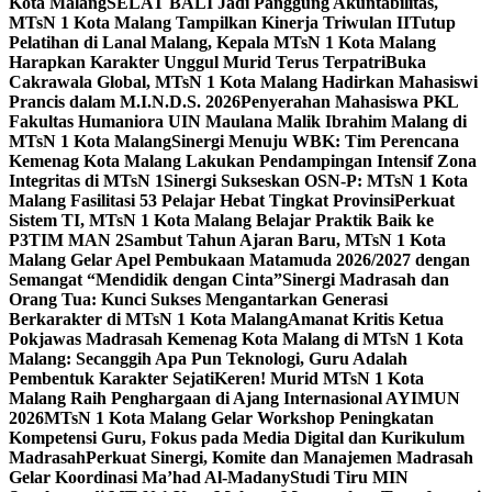
Kota Malang
SELAT BALI Jadi Panggung Akuntabilitas,
MTsN 1 Kota Malang Tampilkan Kinerja Triwulan II
Tutup
Pelatihan di Lanal Malang, Kepala MTsN 1 Kota Malang
Harapkan Karakter Unggul Murid Terus Terpatri
Buka
Cakrawala Global, MTsN 1 Kota Malang Hadirkan Mahasiswi
Prancis dalam M.I.N.D.S. 2026
Penyerahan Mahasiswa PKL
Fakultas Humaniora UIN Maulana Malik Ibrahim Malang di
MTsN 1 Kota Malang
Sinergi Menuju WBK: Tim Perencana
Kemenag Kota Malang Lakukan Pendampingan Intensif Zona
Integritas di MTsN 1
Sinergi Sukseskan OSN-P: MTsN 1 Kota
Malang Fasilitasi 53 Pelajar Hebat Tingkat Provinsi
Perkuat
Sistem TI, MTsN 1 Kota Malang Belajar Praktik Baik ke
P3TIM MAN 2
Sambut Tahun Ajaran Baru, MTsN 1 Kota
Malang Gelar Apel Pembukaan Matamuda 2026/2027 dengan
Semangat “Mendidik dengan Cinta”
Sinergi Madrasah dan
Orang Tua: Kunci Sukses Mengantarkan Generasi
Berkarakter di MTsN 1 Kota Malang
Amanat Kritis Ketua
Pokjawas Madrasah Kemenag Kota Malang di MTsN 1 Kota
Malang: Secanggih Apa Pun Teknologi, Guru Adalah
Pembentuk Karakter Sejati
Keren! Murid MTsN 1 Kota
Malang Raih Penghargaan di Ajang Internasional AYIMUN
2026
MTsN 1 Kota Malang Gelar Workshop Peningkatan
Kompetensi Guru, Fokus pada Media Digital dan Kurikulum
Madrasah
Perkuat Sinergi, Komite dan Manajemen Madrasah
Gelar Koordinasi Ma’had Al-Madany
Studi Tiru MIN