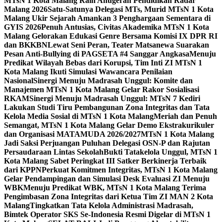
MTsN 1 Kota Malang Raih Anugerah Pendidikan Radar
Malang 2026
Satu-Satunya Delegasi MTs, Murid MTsN 1 Kota
Malang Ukir Sejarah Amankan 3 Penghargaan Sementara di
GYIS 2026
Penuh Antusias, Civitas Akademika MTsN 1 Kota
Malang Gelorakan Edukasi Genre Bersama Komisi IX DPR RI
dan BKKBN
Lewat Seni Peran, Teater Matsanewa Suarakan
Pesan Anti-Bullying di PAGSETA #4 Sanggar Angkasa
Menuju
Predikat Wilayah Bebas dari Korupsi, Tim Inti ZI MTsN 1
Kota Malang Ikuti Simulasi Wawancara Penilaian
Nasional
Sinergi Menuju Madrasah Unggul: Komite dan
Manajemen MTsN 1 Kota Malang Gelar Rakor Sosialisasi
RKAM
Sinergi Menuju Madrasah Unggul: MTsN 7 Kediri
Lakukan Studi Tiru Pembangunan Zona Integritas dan Tata
Kelola Media Sosial di MTsN 1 Kota Malang
Meriah dan Penuh
Semangat, MTsN 1 Kota Malang Gelar Demo Ekstrakurikuler
dan Organisasi MATAMUDA 2026/2027
MTsN 1 Kota Malang
Jadi Saksi Perjuangan Puluhan Delegasi OSN-P dan Rajutan
Persaudaraan Lintas Sekolah
Bukti Tatakelola Unggul, MTsN 1
Kota Malang Sabet Peringkat III Satker Berkinerja Terbaik
dari KPPN
Perkuat Komitmen Integritas, MTsN 1 Kota Malang
Gelar Pendampingan dan Simulasi Desk Evaluasi ZI Menuju
WBK
Menuju Predikat WBK, MTsN 1 Kota Malang Terima
Pengimbasan Zona Integritas dari Ketua Tim ZI MAN 2 Kota
Malang
Tingkatkan Tata Kelola Administrasi Madrasah,
Bimtek Operator SKS Se-Indonesia Resmi Digelar di MTsN 1