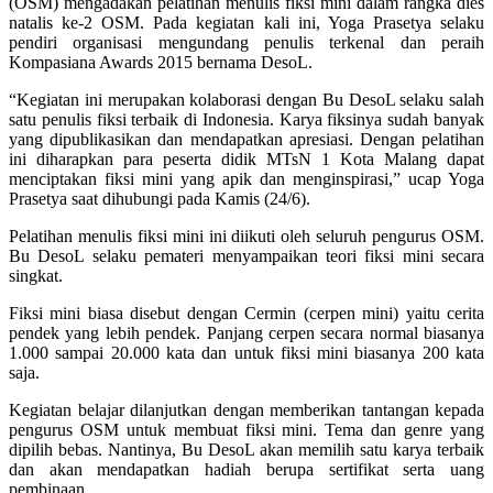
(OSM) mengadakan pelatihan menulis fiksi mini dalam rangka dies
natalis ke-2 OSM. Pada kegiatan kali ini, Yoga Prasetya selaku
pendiri organisasi mengundang penulis terkenal dan peraih
Kompasiana Awards 2015 bernama DesoL.
“Kegiatan ini merupakan kolaborasi dengan Bu DesoL selaku salah
satu penulis fiksi terbaik di Indonesia. Karya fiksinya sudah banyak
yang dipublikasikan dan mendapatkan apresiasi. Dengan pelatihan
ini diharapkan para peserta didik MTsN 1 Kota Malang dapat
menciptakan fiksi mini yang apik dan menginspirasi,” ucap Yoga
Prasetya saat dihubungi pada Kamis (24/6).
Pelatihan menulis fiksi mini ini diikuti oleh seluruh pengurus OSM.
Bu DesoL selaku pemateri menyampaikan teori fiksi mini secara
singkat.
Fiksi mini biasa disebut dengan Cermin (cerpen mini) yaitu cerita
pendek yang lebih pendek. Panjang cerpen secara normal biasanya
1.000 sampai 20.000 kata dan untuk fiksi mini biasanya 200 kata
saja.
Kegiatan belajar dilanjutkan dengan memberikan tantangan kepada
pengurus OSM untuk membuat fiksi mini. Tema dan genre yang
dipilih bebas. Nantinya, Bu DesoL akan memilih satu karya terbaik
dan akan mendapatkan hadiah berupa sertifikat serta uang
pembinaan.