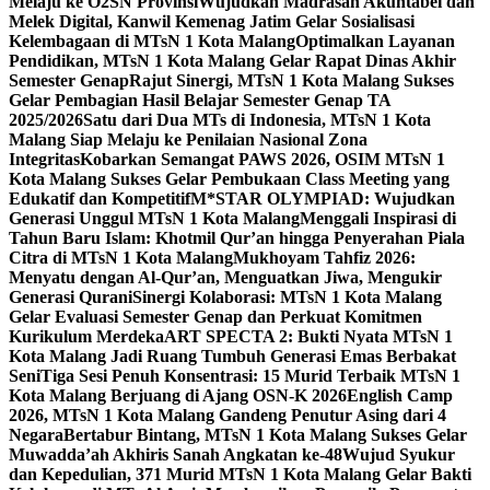
Melaju ke O2SN Provinsi
Wujudkan Madrasah Akuntabel dan
Melek Digital, Kanwil Kemenag Jatim Gelar Sosialisasi
Kelembagaan di MTsN 1 Kota Malang
Optimalkan Layanan
Pendidikan, MTsN 1 Kota Malang Gelar Rapat Dinas Akhir
Semester Genap
Rajut Sinergi, MTsN 1 Kota Malang Sukses
Gelar Pembagian Hasil Belajar Semester Genap TA
2025/2026
Satu dari Dua MTs di Indonesia, MTsN 1 Kota
Malang Siap Melaju ke Penilaian Nasional Zona
Integritas
Kobarkan Semangat PAWS 2026, OSIM MTsN 1
Kota Malang Sukses Gelar Pembukaan Class Meeting yang
Edukatif dan Kompetitif
M*STAR OLYMPIAD: Wujudkan
Generasi Unggul MTsN 1 Kota Malang
Menggali Inspirasi di
Tahun Baru Islam: Khotmil Qur’an hingga Penyerahan Piala
Citra di MTsN 1 Kota Malang
Mukhoyam Tahfiz 2026:
Menyatu dengan Al-Qur’an, Menguatkan Jiwa, Mengukir
Generasi Qurani
Sinergi Kolaborasi: MTsN 1 Kota Malang
Gelar Evaluasi Semester Genap dan Perkuat Komitmen
Kurikulum Merdeka
ART SPECTA 2: Bukti Nyata MTsN 1
Kota Malang Jadi Ruang Tumbuh Generasi Emas Berbakat
Seni
Tiga Sesi Penuh Konsentrasi: 15 Murid Terbaik MTsN 1
Kota Malang Berjuang di Ajang OSN-K 2026
English Camp
2026, MTsN 1 Kota Malang Gandeng Penutur Asing dari 4
Negara
Bertabur Bintang, MTsN 1 Kota Malang Sukses Gelar
Muwadda’ah Akhiris Sanah Angkatan ke-48
Wujud Syukur
dan Kepedulian, 371 Murid MTsN 1 Kota Malang Gelar Bakti