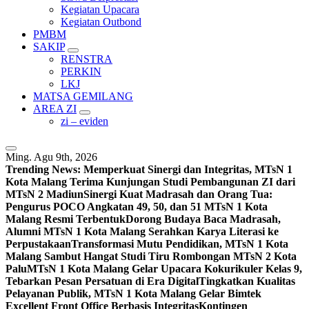
Kegiatan Upacara
Kegiatan Outbond
PMBM
SAKIP
RENSTRA
PERKIN
LKJ
MATSA GEMILANG
AREA ZI
zi – eviden
Ming. Agu 9th, 2026
Trending News:
Memperkuat Sinergi dan Integritas, MTsN 1
Kota Malang Terima Kunjungan Studi Pembangunan ZI dari
MTsN 2 Madiun
Sinergi Kuat Madrasah dan Orang Tua:
Pengurus POCO Angkatan 49, 50, dan 51 MTsN 1 Kota
Malang Resmi Terbentuk
Dorong Budaya Baca Madrasah,
Alumni MTsN 1 Kota Malang Serahkan Karya Literasi ke
Perpustakaan
Transformasi Mutu Pendidikan, MTsN 1 Kota
Malang Sambut Hangat Studi Tiru Rombongan MTsN 2 Kota
Palu
MTsN 1 Kota Malang Gelar Upacara Kokurikuler Kelas 9,
Tebarkan Pesan Persatuan di Era Digital
Tingkatkan Kualitas
Pelayanan Publik, MTsN 1 Kota Malang Gelar Bimtek
Excellent Front Office Berbasis Integritas
Kontingen