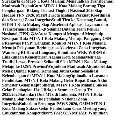
Surakarta di MTsN 1 Kota Malang: Menguatkan Transformasi
Madrasah Digital
Guru MTsN 1 Kota Malang Borong Tiga
Penghargaan Bidang Literasi Tingkat Nasional 2026
Siap
Hadapi TPN 2026, MTsN 1 Kota Malang Perkuat Koordinasi
dan Strategi Zona Integritas
Studi Tiru ke Kemenag Bantul,
MTsN 1 Kota Malang Siap Akselerasi Aplikasi Layanan dan
Transformasi Digital
✨🤝 Selamat Datang Team Penilai
Nasional (TPN) 🤝✨
Aura Kompetisi Menguat! Mengintip
Kesiapan Duta MTsN 1 Kota Malang Menuju Panggung OSN-
P
Renovasi PTSP: Langkah Konkret MTsN 1 Kota Malang
Menuju Pelayanan Berintegritas
Akselerasi Zona Integritas,
Wamenag RI Kawal Langsung Komitmen WBK-WBBM di
Lingkungan Kementerian Agama Kota Malang
Menjaga
Tradisi Lewat Prestasi: Srikandi Silat MTsN 1 Kota Malang
Melaju ke O2SN Provinsi
Wujudkan Madrasah Akuntabel dan
Melek Digital, Kanwil Kemenag Jatim Gelar Sosialisasi
Kelembagaan di MTsN 1 Kota Malang
Optimalkan Layanan
Pendidikan, MTsN 1 Kota Malang Gelar Rapat Dinas Akhir
Semester Genap
Rajut Sinergi, MTsN 1 Kota Malang Sukses
Gelar Pembagian Hasil Belajar Semester Genap TA
2025/2026
Satu dari Dua MTs di Indonesia, MTsN 1 Kota
Malang Siap Melaju ke Penilaian Nasional Zona
Integritas
Kobarkan Semangat PAWS 2026, OSIM MTsN 1
Kota Malang Sukses Gelar Pembukaan Class Meeting yang
Edukatif dan Kompetitif
M*STAR OLYMPIAD: Wujudkan