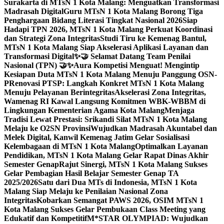
Surakarta di MTsN 1 Kota Malang: Menguatkan Transformasi
Madrasah Digital
Guru MTsN 1 Kota Malang Borong Tiga
Penghargaan Bidang Literasi Tingkat Nasional 2026
Siap
Hadapi TPN 2026, MTsN 1 Kota Malang Perkuat Koordinasi
dan Strategi Zona Integritas
Studi Tiru ke Kemenag Bantul,
MTsN 1 Kota Malang Siap Akselerasi Aplikasi Layanan dan
Transformasi Digital
✨🤝 Selamat Datang Team Penilai
Nasional (TPN) 🤝✨
Aura Kompetisi Menguat! Mengintip
Kesiapan Duta MTsN 1 Kota Malang Menuju Panggung OSN-
P
Renovasi PTSP: Langkah Konkret MTsN 1 Kota Malang
Menuju Pelayanan Berintegritas
Akselerasi Zona Integritas,
Wamenag RI Kawal Langsung Komitmen WBK-WBBM di
Lingkungan Kementerian Agama Kota Malang
Menjaga
Tradisi Lewat Prestasi: Srikandi Silat MTsN 1 Kota Malang
Melaju ke O2SN Provinsi
Wujudkan Madrasah Akuntabel dan
Melek Digital, Kanwil Kemenag Jatim Gelar Sosialisasi
Kelembagaan di MTsN 1 Kota Malang
Optimalkan Layanan
Pendidikan, MTsN 1 Kota Malang Gelar Rapat Dinas Akhir
Semester Genap
Rajut Sinergi, MTsN 1 Kota Malang Sukses
Gelar Pembagian Hasil Belajar Semester Genap TA
2025/2026
Satu dari Dua MTs di Indonesia, MTsN 1 Kota
Malang Siap Melaju ke Penilaian Nasional Zona
Integritas
Kobarkan Semangat PAWS 2026, OSIM MTsN 1
Kota Malang Sukses Gelar Pembukaan Class Meeting yang
Edukatif dan Kompetitif
M*STAR OLYMPIAD: Wujudkan