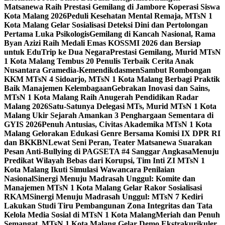
Matsanewa Raih Prestasi Gemilang di Jambore Koperasi Siswa
Kota Malang 2026
Peduli Kesehatan Mental Remaja, MTsN 1
Kota Malang Gelar Sosialisasi Deteksi Dini dan Pertolongan
Pertama Luka Psikologis
Gemilang di Kancah Nasional, Rama
Byan Azizi Raih Medali Emas KOSSMI 2026 dan Bersiap
untuk EduTrip ke Dua Negara
Prestasi Gemilang, Murid MTsN
1 Kota Malang Tembus 20 Penulis Terbaik Cerita Anak
Nusantara Gramedia-Kemendikdasmen
Sambut Rombongan
KKM MTsN 4 Sidoarjo, MTsN 1 Kota Malang Berbagi Praktik
Baik Manajemen Kelembagaan
Gebrakan Inovasi dan Sains,
MTsN 1 Kota Malang Raih Anugerah Pendidikan Radar
Malang 2026
Satu-Satunya Delegasi MTs, Murid MTsN 1 Kota
Malang Ukir Sejarah Amankan 3 Penghargaan Sementara di
GYIS 2026
Penuh Antusias, Civitas Akademika MTsN 1 Kota
Malang Gelorakan Edukasi Genre Bersama Komisi IX DPR RI
dan BKKBN
Lewat Seni Peran, Teater Matsanewa Suarakan
Pesan Anti-Bullying di PAGSETA #4 Sanggar Angkasa
Menuju
Predikat Wilayah Bebas dari Korupsi, Tim Inti ZI MTsN 1
Kota Malang Ikuti Simulasi Wawancara Penilaian
Nasional
Sinergi Menuju Madrasah Unggul: Komite dan
Manajemen MTsN 1 Kota Malang Gelar Rakor Sosialisasi
RKAM
Sinergi Menuju Madrasah Unggul: MTsN 7 Kediri
Lakukan Studi Tiru Pembangunan Zona Integritas dan Tata
Kelola Media Sosial di MTsN 1 Kota Malang
Meriah dan Penuh
Semangat, MTsN 1 Kota Malang Gelar Demo Ekstrakurikuler