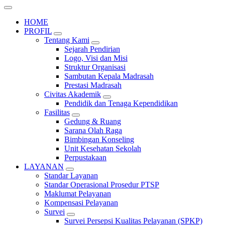
HOME
PROFIL
Tentang Kami
Sejarah Pendirian
Logo, Visi dan Misi
Struktur Organisasi
Sambutan Kepala Madrasah
Prestasi Madrasah
Civitas Akademik
Pendidik dan Tenaga Kependidikan
Fasilitas
Gedung & Ruang
Sarana Olah Raga
Bimbingan Konseling
Unit Kesehatan Sekolah
Perpustakaan
LAYANAN
Standar Layanan
Standar Operasional Prosedur PTSP
Maklumat Pelayanan
Kompensasi Pelayanan
Survei
Survei Persepsi Kualitas Pelayanan (SPKP)