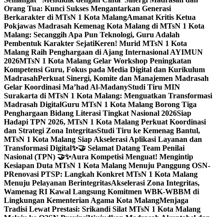
Orang Tua: Kunci Sukses Mengantarkan Generasi
Berkarakter di MTsN 1 Kota Malang
Amanat Kritis Ketua
Pokjawas Madrasah Kemenag Kota Malang di MTsN 1 Kota
Malang: Secanggih Apa Pun Teknologi, Guru Adalah
Pembentuk Karakter Sejati
Keren! Murid MTsN 1 Kota
Malang Raih Penghargaan di Ajang Internasional AYIMUN
2026
MTsN 1 Kota Malang Gelar Workshop Peningkatan
Kompetensi Guru, Fokus pada Media Digital dan Kurikulum
Madrasah
Perkuat Sinergi, Komite dan Manajemen Madrasah
Gelar Koordinasi Ma’had Al-Madany
Studi Tiru MIN
Surakarta di MTsN 1 Kota Malang: Menguatkan Transformasi
Madrasah Digital
Guru MTsN 1 Kota Malang Borong Tiga
Penghargaan Bidang Literasi Tingkat Nasional 2026
Siap
Hadapi TPN 2026, MTsN 1 Kota Malang Perkuat Koordinasi
dan Strategi Zona Integritas
Studi Tiru ke Kemenag Bantul,
MTsN 1 Kota Malang Siap Akselerasi Aplikasi Layanan dan
Transformasi Digital
✨🤝 Selamat Datang Team Penilai
Nasional (TPN) 🤝✨
Aura Kompetisi Menguat! Mengintip
Kesiapan Duta MTsN 1 Kota Malang Menuju Panggung OSN-
P
Renovasi PTSP: Langkah Konkret MTsN 1 Kota Malang
Menuju Pelayanan Berintegritas
Akselerasi Zona Integritas,
Wamenag RI Kawal Langsung Komitmen WBK-WBBM di
Lingkungan Kementerian Agama Kota Malang
Menjaga
Tradisi Lewat Prestasi: Srikandi Silat MTsN 1 Kota Malang