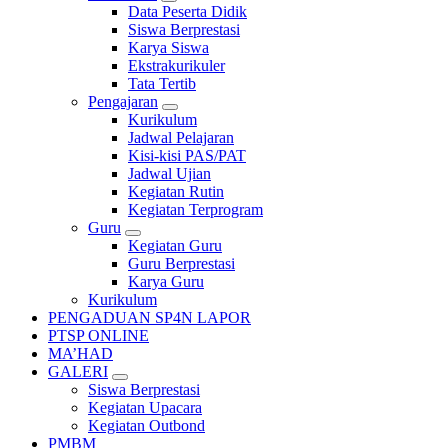
Data Peserta Didik
Siswa Berprestasi
Karya Siswa
Ekstrakurikuler
Tata Tertib
Pengajaran
Kurikulum
Jadwal Pelajaran
Kisi-kisi PAS/PAT
Jadwal Ujian
Kegiatan Rutin
Kegiatan Terprogram
Guru
Kegiatan Guru
Guru Berprestasi
Karya Guru
Kurikulum
PENGADUAN SP4N LAPOR
PTSP ONLINE
MA’HAD
GALERI
Siswa Berprestasi
Kegiatan Upacara
Kegiatan Outbond
PMBM