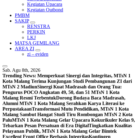
Kegiatan Upacara
Kegiatan Outbond
PMBM
SAKIP
RENSTRA
PERKIN
LKJ
MATSA GEMILANG
AREA ZI
zi – eviden
Sab. Agu 8th, 2026
Trending News:
Memperkuat Sinergi dan Integritas, MTsN 1
Kota Malang Terima Kunjungan Studi Pembangunan ZI dari
MTsN 2 Madiun
Sinergi Kuat Madrasah dan Orang Tua:
Pengurus POCO Angkatan 49, 50, dan 51 MTsN 1 Kota
Malang Resmi Terbentuk
Dorong Budaya Baca Madrasah,
Alumni MTsN 1 Kota Malang Serahkan Karya Literasi ke
Perpustakaan
Transformasi Mutu Pendidikan, MTsN 1 Kota
Malang Sambut Hangat Studi Tiru Rombongan MTsN 2 Kota
Palu
MTsN 1 Kota Malang Gelar Upacara Kokurikuler Kelas 9,
Tebarkan Pesan Persatuan di Era Digital
Tingkatkan Kualitas
Pelayanan Publik, MTsN 1 Kota Malang Gelar Bimtek
Excellent Front Office Berbasis Integritas
Kontingen