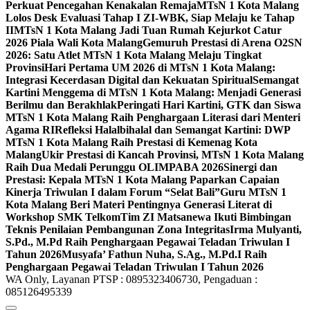
Perkuat Pencegahan Kenakalan Remaja
MTsN 1 Kota Malang
Lolos Desk Evaluasi Tahap I ZI-WBK, Siap Melaju ke Tahap
II
MTsN 1 Kota Malang Jadi Tuan Rumah Kejurkot Catur
2026 Piala Wali Kota Malang
Gemuruh Prestasi di Arena O2SN
2026: Satu Atlet MTsN 1 Kota Malang Melaju Tingkat
Provinsi
Hari Pertama UM 2026 di MTsN 1 Kota Malang:
Integrasi Kecerdasan Digital dan Kekuatan Spiritual
Semangat
Kartini Menggema di MTsN 1 Kota Malang: Menjadi Generasi
Berilmu dan Berakhlak
Peringati Hari Kartini, GTK dan Siswa
MTsN 1 Kota Malang Raih Penghargaan Literasi dari Menteri
Agama RI
Refleksi Halalbihalal dan Semangat Kartini: DWP
MTsN 1 Kota Malang Raih Prestasi di Kemenag Kota
Malang
Ukir Prestasi di Kancah Provinsi, MTsN 1 Kota Malang
Raih Dua Medali Perunggu OLIMPABA 2026
Sinergi dan
Prestasi: Kepala MTsN 1 Kota Malang Paparkan Capaian
Kinerja Triwulan I dalam Forum “Selat Bali”
Guru MTsN 1
Kota Malang Beri Materi Pentingnya Generasi Literat di
Workshop SMK Telkom
Tim ZI Matsanewa Ikuti Bimbingan
Teknis Penilaian Pembangunan Zona Integritas
Irma Mulyanti,
S.Pd., M.Pd Raih Penghargaan Pegawai Teladan Triwulan I
Tahun 2026
Musyafa’ Fathun Nuha, S.Ag., M.Pd.I Raih
Penghargaan Pegawai Teladan Triwulan I Tahun 2026
WA Only, Layanan PTSP : 0895323406730, Pengaduan :
085126495339