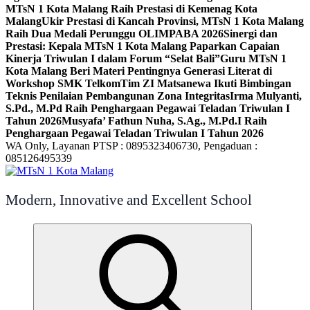
MTsN 1 Kota Malang Raih Prestasi di Kemenag Kota
Malang
Ukir Prestasi di Kancah Provinsi, MTsN 1 Kota Malang
Raih Dua Medali Perunggu OLIMPABA 2026
Sinergi dan
Prestasi: Kepala MTsN 1 Kota Malang Paparkan Capaian
Kinerja Triwulan I dalam Forum “Selat Bali”
Guru MTsN 1
Kota Malang Beri Materi Pentingnya Generasi Literat di
Workshop SMK Telkom
Tim ZI Matsanewa Ikuti Bimbingan
Teknis Penilaian Pembangunan Zona Integritas
Irma Mulyanti,
S.Pd., M.Pd Raih Penghargaan Pegawai Teladan Triwulan I
Tahun 2026
Musyafa’ Fathun Nuha, S.Ag., M.Pd.I Raih
Penghargaan Pegawai Teladan Triwulan I Tahun 2026
WA Only, Layanan PTSP : 0895323406730, Pengaduan :
085126495339
Modern, Innovative and Excellent School