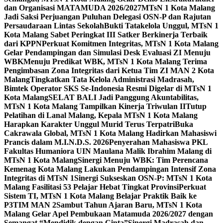
dan Organisasi MATAMUDA 2026/2027
MTsN 1 Kota Malang
Jadi Saksi Perjuangan Puluhan Delegasi OSN-P dan Rajutan
Persaudaraan Lintas Sekolah
Bukti Tatakelola Unggul, MTsN 1
Kota Malang Sabet Peringkat III Satker Berkinerja Terbaik
dari KPPN
Perkuat Komitmen Integritas, MTsN 1 Kota Malang
Gelar Pendampingan dan Simulasi Desk Evaluasi ZI Menuju
WBK
Menuju Predikat WBK, MTsN 1 Kota Malang Terima
Pengimbasan Zona Integritas dari Ketua Tim ZI MAN 2 Kota
Malang
Tingkatkan Tata Kelola Administrasi Madrasah,
Bimtek Operator SKS Se-Indonesia Resmi Digelar di MTsN 1
Kota Malang
SELAT BALI Jadi Panggung Akuntabilitas,
MTsN 1 Kota Malang Tampilkan Kinerja Triwulan II
Tutup
Pelatihan di Lanal Malang, Kepala MTsN 1 Kota Malang
Harapkan Karakter Unggul Murid Terus Terpatri
Buka
Cakrawala Global, MTsN 1 Kota Malang Hadirkan Mahasiswi
Prancis dalam M.I.N.D.S. 2026
Penyerahan Mahasiswa PKL
Fakultas Humaniora UIN Maulana Malik Ibrahim Malang di
MTsN 1 Kota Malang
Sinergi Menuju WBK: Tim Perencana
Kemenag Kota Malang Lakukan Pendampingan Intensif Zona
Integritas di MTsN 1
Sinergi Sukseskan OSN-P: MTsN 1 Kota
Malang Fasilitasi 53 Pelajar Hebat Tingkat Provinsi
Perkuat
Sistem TI, MTsN 1 Kota Malang Belajar Praktik Baik ke
P3TIM MAN 2
Sambut Tahun Ajaran Baru, MTsN 1 Kota
Malang Gelar Apel Pembukaan Matamuda 2026/2027 dengan
Semangat “Mendidik dengan Cinta”
Sinergi Madrasah dan