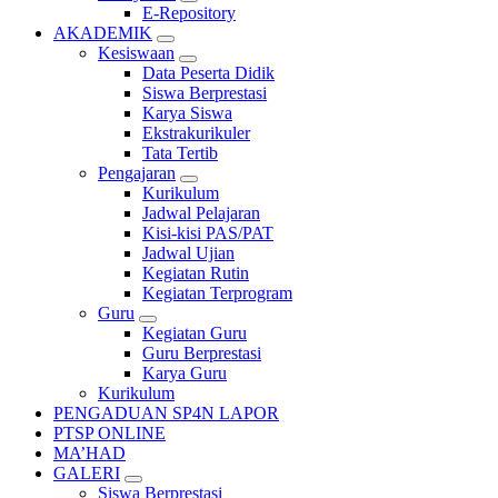
E-Repository
AKADEMIK
Kesiswaan
Data Peserta Didik
Siswa Berprestasi
Karya Siswa
Ekstrakurikuler
Tata Tertib
Pengajaran
Kurikulum
Jadwal Pelajaran
Kisi-kisi PAS/PAT
Jadwal Ujian
Kegiatan Rutin
Kegiatan Terprogram
Guru
Kegiatan Guru
Guru Berprestasi
Karya Guru
Kurikulum
PENGADUAN SP4N LAPOR
PTSP ONLINE
MA’HAD
GALERI
Siswa Berprestasi