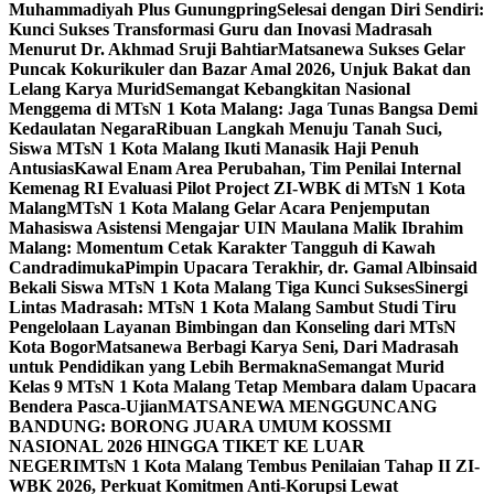
Muhammadiyah Plus Gunungpring
Selesai dengan Diri Sendiri:
Kunci Sukses Transformasi Guru dan Inovasi Madrasah
Menurut Dr. Akhmad Sruji Bahtiar
Matsanewa Sukses Gelar
Puncak Kokurikuler dan Bazar Amal 2026, Unjuk Bakat dan
Lelang Karya Murid
Semangat Kebangkitan Nasional
Menggema di MTsN 1 Kota Malang: Jaga Tunas Bangsa Demi
Kedaulatan Negara
Ribuan Langkah Menuju Tanah Suci,
Siswa MTsN 1 Kota Malang Ikuti Manasik Haji Penuh
Antusias
Kawal Enam Area Perubahan, Tim Penilai Internal
Kemenag RI Evaluasi Pilot Project ZI-WBK di MTsN 1 Kota
Malang
MTsN 1 Kota Malang Gelar Acara Penjemputan
Mahasiswa Asistensi Mengajar UIN Maulana Malik Ibrahim
Malang: Momentum Cetak Karakter Tangguh di Kawah
Candradimuka
Pimpin Upacara Terakhir, dr. Gamal Albinsaid
Bekali Siswa MTsN 1 Kota Malang Tiga Kunci Sukses
Sinergi
Lintas Madrasah: MTsN 1 Kota Malang Sambut Studi Tiru
Pengelolaan Layanan Bimbingan dan Konseling dari MTsN
Kota Bogor
Matsanewa Berbagi Karya Seni, Dari Madrasah
untuk Pendidikan yang Lebih Bermakna
Semangat Murid
Kelas 9 MTsN 1 Kota Malang Tetap Membara dalam Upacara
Bendera Pasca-Ujian
MATSANEWA MENGGUNCANG
BANDUNG: BORONG JUARA UMUM KOSSMI
NASIONAL 2026 HINGGA TIKET KE LUAR
NEGERI
MTsN 1 Kota Malang Tembus Penilaian Tahap II ZI-
WBK 2026, Perkuat Komitmen Anti-Korupsi Lewat