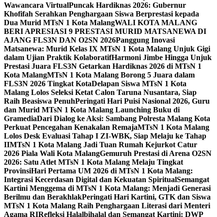
Wawancara Virtual
Puncak Hardiknas 2026: Gubernur
Khofifah Serahkan Penghargaan Siswa Berprestasi kepada
Dua Murid MTsN 1 Kota Malang
WALI KOTA MALANG
BERI APRESIASI 9 PRESTASI MURID MATSANEWA DI
AJANG FLS3N DAN O2SN 2026
Panggung Inovasi
Matsanewa: Murid Kelas IX MTsN 1 Kota Malang Unjuk Gigi
dalam Ujian Praktik Kolaboratif
Harmoni Jimbe Hingga Unjuk
Prestasi Juara FLS3N Getarkan Hardiknas 2026 di MTsN 1
Kota Malang
MTsN 1 Kota Malang Borong 5 Juara dalam
FLS3N 2026 Tingkat Kota
Delapan Siswa MTsN 1 Kota
Malang Lolos Seleksi Ketat Calon Taruna Nusantara, Siap
Raih Beasiswa Penuh
Peringati Hari Puisi Nasional 2026, Guru
dan Murid MTsN 1 Kota Malang Launching Buku di
Gramedia
Dari Dialog ke Aksi: Sambang Polresta Malang Kota
Perkuat Pencegahan Kenakalan Remaja
MTsN 1 Kota Malang
Lolos Desk Evaluasi Tahap I ZI-WBK, Siap Melaju ke Tahap
II
MTsN 1 Kota Malang Jadi Tuan Rumah Kejurkot Catur
2026 Piala Wali Kota Malang
Gemuruh Prestasi di Arena O2SN
2026: Satu Atlet MTsN 1 Kota Malang Melaju Tingkat
Provinsi
Hari Pertama UM 2026 di MTsN 1 Kota Malang:
Integrasi Kecerdasan Digital dan Kekuatan Spiritual
Semangat
Kartini Menggema di MTsN 1 Kota Malang: Menjadi Generasi
Berilmu dan Berakhlak
Peringati Hari Kartini, GTK dan Siswa
MTsN 1 Kota Malang Raih Penghargaan Literasi dari Menteri
Agama RI
Refleksi Halalbihalal dan Semangat Kartini: DWP