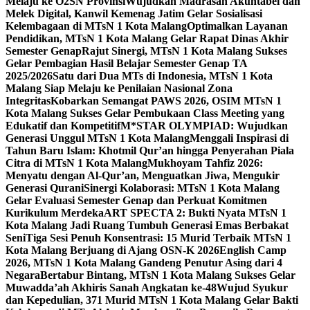
Melaju ke O2SN Provinsi
Wujudkan Madrasah Akuntabel dan
Melek Digital, Kanwil Kemenag Jatim Gelar Sosialisasi
Kelembagaan di MTsN 1 Kota Malang
Optimalkan Layanan
Pendidikan, MTsN 1 Kota Malang Gelar Rapat Dinas Akhir
Semester Genap
Rajut Sinergi, MTsN 1 Kota Malang Sukses
Gelar Pembagian Hasil Belajar Semester Genap TA
2025/2026
Satu dari Dua MTs di Indonesia, MTsN 1 Kota
Malang Siap Melaju ke Penilaian Nasional Zona
Integritas
Kobarkan Semangat PAWS 2026, OSIM MTsN 1
Kota Malang Sukses Gelar Pembukaan Class Meeting yang
Edukatif dan Kompetitif
M*STAR OLYMPIAD: Wujudkan
Generasi Unggul MTsN 1 Kota Malang
Menggali Inspirasi di
Tahun Baru Islam: Khotmil Qur’an hingga Penyerahan Piala
Citra di MTsN 1 Kota Malang
Mukhoyam Tahfiz 2026:
Menyatu dengan Al-Qur’an, Menguatkan Jiwa, Mengukir
Generasi Qurani
Sinergi Kolaborasi: MTsN 1 Kota Malang
Gelar Evaluasi Semester Genap dan Perkuat Komitmen
Kurikulum Merdeka
ART SPECTA 2: Bukti Nyata MTsN 1
Kota Malang Jadi Ruang Tumbuh Generasi Emas Berbakat
Seni
Tiga Sesi Penuh Konsentrasi: 15 Murid Terbaik MTsN 1
Kota Malang Berjuang di Ajang OSN-K 2026
English Camp
2026, MTsN 1 Kota Malang Gandeng Penutur Asing dari 4
Negara
Bertabur Bintang, MTsN 1 Kota Malang Sukses Gelar
Muwadda’ah Akhiris Sanah Angkatan ke-48
Wujud Syukur
dan Kepedulian, 371 Murid MTsN 1 Kota Malang Gelar Bakti