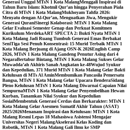
Generasi Unggul MTsN 1 Kota Malang
Menggali Inspirasi di
Tahun Baru Islam: Khotmil Qur’an hingga Penyerahan Piala
Citra di MTsN 1 Kota Malang
Mukhoyam Tahfiz 2026:
Menyatu dengan Al-Qur’an, Menguatkan Jiwa, Mengukir
Generasi Qurani
Sinergi Kolaborasi: MTsN 1 Kota Malang
Gelar Evaluasi Semester Genap dan Perkuat Komitmen
Kurikulum Merdeka
ART SPECTA 2: Bukti Nyata MTsN 1
Kota Malang Jadi Ruang Tumbuh Generasi Emas Berbakat
Seni
Tiga Sesi Penuh Konsentrasi: 15 Murid Terbaik MTsN 1
Kota Malang Berjuang di Ajang OSN-K 2026
English Camp
2026, MTsN 1 Kota Malang Gandeng Penutur Asing dari 4
Negara
Bertabur Bintang, MTsN 1 Kota Malang Sukses Gelar
Muwadda’ah Akhiris Sanah Angkatan ke-48
Wujud Syukur
dan Kepedulian, 371 Murid MTsN 1 Kota Malang Gelar Bakti
Kelulusan di MTs Al Amin
Membumikan Pancasila Pemersatu
Bangsa, MTsN 1 Kota Malang Gelar Upacara Bendera
Sidang
Pleno Kelulusan MTsN 1 Kota Malang Diwarnai Capaian Nilai
Sempurna
MTsN 1 Kota Malang Gelar Penyembelihan Hewan
Kurban, Tanamkan Nilai Syukur dan Kepedulian
Sosial
Membentuk Generasi Cerdas dan Berkarakter: MTsN 1
Kota Malang Gelar Asesmen Sumatif Akhir Tahun (ASAT)
2025/2026
Menanam Inspirasi dan Ketulusan: MTsN 1 Kota
Malang Resmi Lepas 18 Mahasiswa Asistensi Mengajar
Universitas Negeri Malang
Akselerasi Kelas Koding dan
Robotik, MTsN 1 Kota Malang Gali Ilmu ke SMP