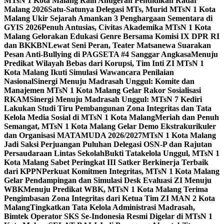
MTsN 1 Kota Malang Raih Anugerah Pendidikan Radar
Malang 2026
Satu-Satunya Delegasi MTs, Murid MTsN 1 Kota
Malang Ukir Sejarah Amankan 3 Penghargaan Sementara di
GYIS 2026
Penuh Antusias, Civitas Akademika MTsN 1 Kota
Malang Gelorakan Edukasi Genre Bersama Komisi IX DPR RI
dan BKKBN
Lewat Seni Peran, Teater Matsanewa Suarakan
Pesan Anti-Bullying di PAGSETA #4 Sanggar Angkasa
Menuju
Predikat Wilayah Bebas dari Korupsi, Tim Inti ZI MTsN 1
Kota Malang Ikuti Simulasi Wawancara Penilaian
Nasional
Sinergi Menuju Madrasah Unggul: Komite dan
Manajemen MTsN 1 Kota Malang Gelar Rakor Sosialisasi
RKAM
Sinergi Menuju Madrasah Unggul: MTsN 7 Kediri
Lakukan Studi Tiru Pembangunan Zona Integritas dan Tata
Kelola Media Sosial di MTsN 1 Kota Malang
Meriah dan Penuh
Semangat, MTsN 1 Kota Malang Gelar Demo Ekstrakurikuler
dan Organisasi MATAMUDA 2026/2027
MTsN 1 Kota Malang
Jadi Saksi Perjuangan Puluhan Delegasi OSN-P dan Rajutan
Persaudaraan Lintas Sekolah
Bukti Tatakelola Unggul, MTsN 1
Kota Malang Sabet Peringkat III Satker Berkinerja Terbaik
dari KPPN
Perkuat Komitmen Integritas, MTsN 1 Kota Malang
Gelar Pendampingan dan Simulasi Desk Evaluasi ZI Menuju
WBK
Menuju Predikat WBK, MTsN 1 Kota Malang Terima
Pengimbasan Zona Integritas dari Ketua Tim ZI MAN 2 Kota
Malang
Tingkatkan Tata Kelola Administrasi Madrasah,
Bimtek Operator SKS Se-Indonesia Resmi Digelar di MTsN 1