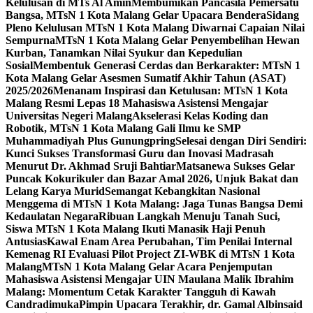
Kelulusan di MTs Al Amin
Membumikan Pancasila Pemersatu
Bangsa, MTsN 1 Kota Malang Gelar Upacara Bendera
Sidang
Pleno Kelulusan MTsN 1 Kota Malang Diwarnai Capaian Nilai
Sempurna
MTsN 1 Kota Malang Gelar Penyembelihan Hewan
Kurban, Tanamkan Nilai Syukur dan Kepedulian
Sosial
Membentuk Generasi Cerdas dan Berkarakter: MTsN 1
Kota Malang Gelar Asesmen Sumatif Akhir Tahun (ASAT)
2025/2026
Menanam Inspirasi dan Ketulusan: MTsN 1 Kota
Malang Resmi Lepas 18 Mahasiswa Asistensi Mengajar
Universitas Negeri Malang
Akselerasi Kelas Koding dan
Robotik, MTsN 1 Kota Malang Gali Ilmu ke SMP
Muhammadiyah Plus Gunungpring
Selesai dengan Diri Sendiri:
Kunci Sukses Transformasi Guru dan Inovasi Madrasah
Menurut Dr. Akhmad Sruji Bahtiar
Matsanewa Sukses Gelar
Puncak Kokurikuler dan Bazar Amal 2026, Unjuk Bakat dan
Lelang Karya Murid
Semangat Kebangkitan Nasional
Menggema di MTsN 1 Kota Malang: Jaga Tunas Bangsa Demi
Kedaulatan Negara
Ribuan Langkah Menuju Tanah Suci,
Siswa MTsN 1 Kota Malang Ikuti Manasik Haji Penuh
Antusias
Kawal Enam Area Perubahan, Tim Penilai Internal
Kemenag RI Evaluasi Pilot Project ZI-WBK di MTsN 1 Kota
Malang
MTsN 1 Kota Malang Gelar Acara Penjemputan
Mahasiswa Asistensi Mengajar UIN Maulana Malik Ibrahim
Malang: Momentum Cetak Karakter Tangguh di Kawah
Candradimuka
Pimpin Upacara Terakhir, dr. Gamal Albinsaid