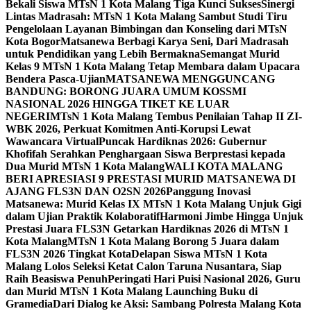
Bekali Siswa MTsN 1 Kota Malang Tiga Kunci Sukses
Sinergi
Lintas Madrasah: MTsN 1 Kota Malang Sambut Studi Tiru
Pengelolaan Layanan Bimbingan dan Konseling dari MTsN
Kota Bogor
Matsanewa Berbagi Karya Seni, Dari Madrasah
untuk Pendidikan yang Lebih Bermakna
Semangat Murid
Kelas 9 MTsN 1 Kota Malang Tetap Membara dalam Upacara
Bendera Pasca-Ujian
MATSANEWA MENGGUNCANG
BANDUNG: BORONG JUARA UMUM KOSSMI
NASIONAL 2026 HINGGA TIKET KE LUAR
NEGERI
MTsN 1 Kota Malang Tembus Penilaian Tahap II ZI-
WBK 2026, Perkuat Komitmen Anti-Korupsi Lewat
Wawancara Virtual
Puncak Hardiknas 2026: Gubernur
Khofifah Serahkan Penghargaan Siswa Berprestasi kepada
Dua Murid MTsN 1 Kota Malang
WALI KOTA MALANG
BERI APRESIASI 9 PRESTASI MURID MATSANEWA DI
AJANG FLS3N DAN O2SN 2026
Panggung Inovasi
Matsanewa: Murid Kelas IX MTsN 1 Kota Malang Unjuk Gigi
dalam Ujian Praktik Kolaboratif
Harmoni Jimbe Hingga Unjuk
Prestasi Juara FLS3N Getarkan Hardiknas 2026 di MTsN 1
Kota Malang
MTsN 1 Kota Malang Borong 5 Juara dalam
FLS3N 2026 Tingkat Kota
Delapan Siswa MTsN 1 Kota
Malang Lolos Seleksi Ketat Calon Taruna Nusantara, Siap
Raih Beasiswa Penuh
Peringati Hari Puisi Nasional 2026, Guru
dan Murid MTsN 1 Kota Malang Launching Buku di
Gramedia
Dari Dialog ke Aksi: Sambang Polresta Malang Kota