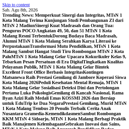
Skip to content
Sab. Agu 8th, 2026
Trending News:
Memperkuat Sinergi dan Integritas, MTsN 1
Kota Malang Terima Kunjungan Studi Pembangunan ZI dari
MTsN 2 Madiun
Sinergi Kuat Madrasah dan Orang Tua:
Pengurus POCO Angkatan 49, 50, dan 51 MTsN 1 Kota
Malang Resmi Terbentuk
Dorong Budaya Baca Madrasah,
Alumni MTsN 1 Kota Malang Serahkan Karya Literasi ke
Perpustakaan
Transformasi Mutu Pendidikan, MTsN 1 Kota
Malang Sambut Hangat Studi Tiru Rombongan MTsN 2 Kota
Palu
MTsN 1 Kota Malang Gelar Upacara Kokurikuler Kelas 9,
Tebarkan Pesan Persatuan di Era Digital
Tingkatkan Kualitas
Pelayanan Publik, MTsN 1 Kota Malang Gelar Bimtek
Excellent Front Office Berbasis Integritas
Kontingen
Matsanewa Raih Prestasi Gemilang di Jambore Koperasi Siswa
Kota Malang 2026
Peduli Kesehatan Mental Remaja, MTsN 1
Kota Malang Gelar Sosialisasi Deteksi Dini dan Pertolongan
Pertama Luka Psikologis
Gemilang di Kancah Nasional, Rama
Byan Azizi Raih Medali Emas KOSSMI 2026 dan Bersiap
untuk EduTrip ke Dua Negara
Prestasi Gemilang, Murid MTsN
1 Kota Malang Tembus 20 Penulis Terbaik Cerita Anak
Nusantara Gramedia-Kemendikdasmen
Sambut Rombongan
KKM MTsN 4 Sidoarjo, MTsN 1 Kota Malang Berbagi Praktik
Baik Manajemen Kelembagaan
Gebrakan Inovasi dan Sains,