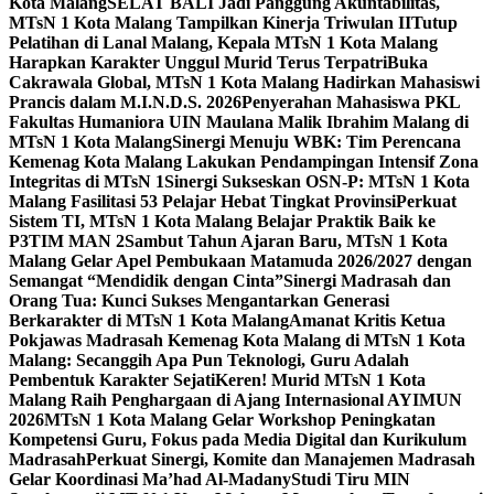
Kota Malang
SELAT BALI Jadi Panggung Akuntabilitas,
MTsN 1 Kota Malang Tampilkan Kinerja Triwulan II
Tutup
Pelatihan di Lanal Malang, Kepala MTsN 1 Kota Malang
Harapkan Karakter Unggul Murid Terus Terpatri
Buka
Cakrawala Global, MTsN 1 Kota Malang Hadirkan Mahasiswi
Prancis dalam M.I.N.D.S. 2026
Penyerahan Mahasiswa PKL
Fakultas Humaniora UIN Maulana Malik Ibrahim Malang di
MTsN 1 Kota Malang
Sinergi Menuju WBK: Tim Perencana
Kemenag Kota Malang Lakukan Pendampingan Intensif Zona
Integritas di MTsN 1
Sinergi Sukseskan OSN-P: MTsN 1 Kota
Malang Fasilitasi 53 Pelajar Hebat Tingkat Provinsi
Perkuat
Sistem TI, MTsN 1 Kota Malang Belajar Praktik Baik ke
P3TIM MAN 2
Sambut Tahun Ajaran Baru, MTsN 1 Kota
Malang Gelar Apel Pembukaan Matamuda 2026/2027 dengan
Semangat “Mendidik dengan Cinta”
Sinergi Madrasah dan
Orang Tua: Kunci Sukses Mengantarkan Generasi
Berkarakter di MTsN 1 Kota Malang
Amanat Kritis Ketua
Pokjawas Madrasah Kemenag Kota Malang di MTsN 1 Kota
Malang: Secanggih Apa Pun Teknologi, Guru Adalah
Pembentuk Karakter Sejati
Keren! Murid MTsN 1 Kota
Malang Raih Penghargaan di Ajang Internasional AYIMUN
2026
MTsN 1 Kota Malang Gelar Workshop Peningkatan
Kompetensi Guru, Fokus pada Media Digital dan Kurikulum
Madrasah
Perkuat Sinergi, Komite dan Manajemen Madrasah
Gelar Koordinasi Ma’had Al-Madany
Studi Tiru MIN