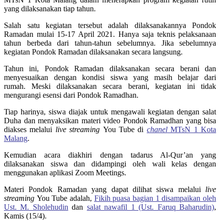
yang dilaksanakan tiap tahun.
Salah satu kegiatan tersebut adalah dilaksanakannya Pondok
Ramadan mulai 15-17 April 2021. Hanya saja teknis pelaksanaan
tahun berbeda dari tahun-tahun sebelumnya. Jika sebelumnya
kegiatan Pondok Ramadan dilaksanakan secara langsung.
Tahun ini, Pondok Ramadan dilaksanakan secara berani dan
menyesuaikan dengan kondisi siswa yang masih belajar dari
rumah. Meski dilaksanakan secara berani, kegiatan ini tidak
mengurangi esensi dari Pondok Ramadhan.
Tiap harinya, siswa diajak untuk mengawali kegiatan dengan salat
Duha dan menyaksikan materi video Pondok Ramadhan yang bisa
diakses melalui
live streaming
You Tube di
chanel
MTsN 1 Kota
Malang
.
Kemudian acara diakhiri dengan tadarus Al-Qur’an yang
dilaksanakan siswa dan didampingi oleh wali kelas dengan
menggunakan aplikasi Zoom Meetings.
Materi Pondok Ramadan yang dapat dilihat siswa melalui
live
streaming
You Tube adalah,
Fikih puasa bagian 1 disampaikan oleh
Ust. M. Sholehudin
dan
salat nawafil 1 (Ust. Faruq Baharudin)
,
Kamis (15/4).