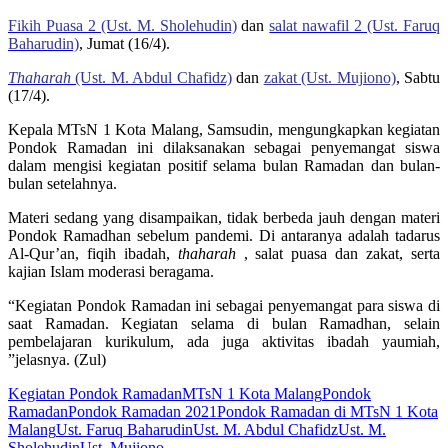
Fikih Puasa 2 (Ust. M. Sholehudin)
dan
salat nawafil 2 (Ust. Faruq
Baharudin)
, Jumat (16/4).
Thaharah
(Ust. M. Abdul Chafidz)
dan
zakat (Ust. Mujiono)
, Sabtu
(17/4).
Kepala MTsN 1 Kota Malang, Samsudin, mengungkapkan kegiatan
Pondok Ramadan ini dilaksanakan sebagai penyemangat siswa
dalam mengisi kegiatan positif selama bulan Ramadan dan bulan-
bulan setelahnya.
Materi sedang yang disampaikan, tidak berbeda jauh dengan materi
Pondok Ramadhan sebelum pandemi. Di antaranya adalah tadarus
Al-Qur’an, fiqih ibadah,
thaharah
, salat puasa dan zakat, serta
kajian Islam moderasi beragama.
“Kegiatan Pondok Ramadan ini sebagai penyemangat para siswa di
saat Ramadan. Kegiatan selama di bulan Ramadhan, selain
pembelajaran kurikulum, ada juga aktivitas ibadah yaumiah,
”jelasnya. (Zul)
Kegiatan Pondok Ramadan
MTsN 1 Kota Malang
Pondok
Ramadan
Pondok Ramadan 2021
Pondok Ramadan di MTsN 1 Kota
Malang
Ust. Faruq Baharudin
Ust. M. Abdul Chafidz
Ust. M.
Sholehudin
Ust. Mujiono