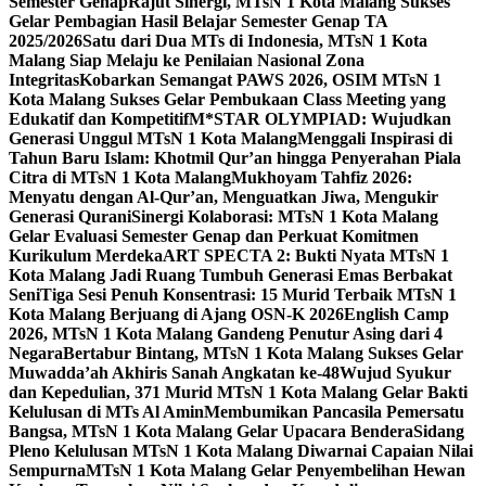
Semester Genap
Rajut Sinergi, MTsN 1 Kota Malang Sukses
Gelar Pembagian Hasil Belajar Semester Genap TA
2025/2026
Satu dari Dua MTs di Indonesia, MTsN 1 Kota
Malang Siap Melaju ke Penilaian Nasional Zona
Integritas
Kobarkan Semangat PAWS 2026, OSIM MTsN 1
Kota Malang Sukses Gelar Pembukaan Class Meeting yang
Edukatif dan Kompetitif
M*STAR OLYMPIAD: Wujudkan
Generasi Unggul MTsN 1 Kota Malang
Menggali Inspirasi di
Tahun Baru Islam: Khotmil Qur’an hingga Penyerahan Piala
Citra di MTsN 1 Kota Malang
Mukhoyam Tahfiz 2026:
Menyatu dengan Al-Qur’an, Menguatkan Jiwa, Mengukir
Generasi Qurani
Sinergi Kolaborasi: MTsN 1 Kota Malang
Gelar Evaluasi Semester Genap dan Perkuat Komitmen
Kurikulum Merdeka
ART SPECTA 2: Bukti Nyata MTsN 1
Kota Malang Jadi Ruang Tumbuh Generasi Emas Berbakat
Seni
Tiga Sesi Penuh Konsentrasi: 15 Murid Terbaik MTsN 1
Kota Malang Berjuang di Ajang OSN-K 2026
English Camp
2026, MTsN 1 Kota Malang Gandeng Penutur Asing dari 4
Negara
Bertabur Bintang, MTsN 1 Kota Malang Sukses Gelar
Muwadda’ah Akhiris Sanah Angkatan ke-48
Wujud Syukur
dan Kepedulian, 371 Murid MTsN 1 Kota Malang Gelar Bakti
Kelulusan di MTs Al Amin
Membumikan Pancasila Pemersatu
Bangsa, MTsN 1 Kota Malang Gelar Upacara Bendera
Sidang
Pleno Kelulusan MTsN 1 Kota Malang Diwarnai Capaian Nilai
Sempurna
MTsN 1 Kota Malang Gelar Penyembelihan Hewan