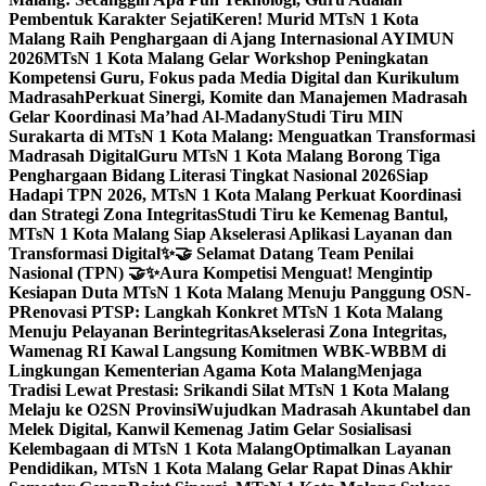
Pembentuk Karakter Sejati
Keren! Murid MTsN 1 Kota
Malang Raih Penghargaan di Ajang Internasional AYIMUN
2026
MTsN 1 Kota Malang Gelar Workshop Peningkatan
Kompetensi Guru, Fokus pada Media Digital dan Kurikulum
Madrasah
Perkuat Sinergi, Komite dan Manajemen Madrasah
Gelar Koordinasi Ma’had Al-Madany
Studi Tiru MIN
Surakarta di MTsN 1 Kota Malang: Menguatkan Transformasi
Madrasah Digital
Guru MTsN 1 Kota Malang Borong Tiga
Penghargaan Bidang Literasi Tingkat Nasional 2026
Siap
Hadapi TPN 2026, MTsN 1 Kota Malang Perkuat Koordinasi
dan Strategi Zona Integritas
Studi Tiru ke Kemenag Bantul,
MTsN 1 Kota Malang Siap Akselerasi Aplikasi Layanan dan
Transformasi Digital
✨🤝 Selamat Datang Team Penilai
Nasional (TPN) 🤝✨
Aura Kompetisi Menguat! Mengintip
Kesiapan Duta MTsN 1 Kota Malang Menuju Panggung OSN-
P
Renovasi PTSP: Langkah Konkret MTsN 1 Kota Malang
Menuju Pelayanan Berintegritas
Akselerasi Zona Integritas,
Wamenag RI Kawal Langsung Komitmen WBK-WBBM di
Lingkungan Kementerian Agama Kota Malang
Menjaga
Tradisi Lewat Prestasi: Srikandi Silat MTsN 1 Kota Malang
Melaju ke O2SN Provinsi
Wujudkan Madrasah Akuntabel dan
Melek Digital, Kanwil Kemenag Jatim Gelar Sosialisasi
Kelembagaan di MTsN 1 Kota Malang
Optimalkan Layanan
Pendidikan, MTsN 1 Kota Malang Gelar Rapat Dinas Akhir