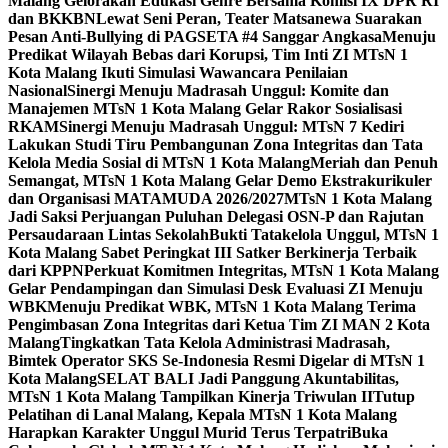
Malang Gelorakan Edukasi Genre Bersama Komisi IX DPR RI
dan BKKBN
Lewat Seni Peran, Teater Matsanewa Suarakan
Pesan Anti-Bullying di PAGSETA #4 Sanggar Angkasa
Menuju
Predikat Wilayah Bebas dari Korupsi, Tim Inti ZI MTsN 1
Kota Malang Ikuti Simulasi Wawancara Penilaian
Nasional
Sinergi Menuju Madrasah Unggul: Komite dan
Manajemen MTsN 1 Kota Malang Gelar Rakor Sosialisasi
RKAM
Sinergi Menuju Madrasah Unggul: MTsN 7 Kediri
Lakukan Studi Tiru Pembangunan Zona Integritas dan Tata
Kelola Media Sosial di MTsN 1 Kota Malang
Meriah dan Penuh
Semangat, MTsN 1 Kota Malang Gelar Demo Ekstrakurikuler
dan Organisasi MATAMUDA 2026/2027
MTsN 1 Kota Malang
Jadi Saksi Perjuangan Puluhan Delegasi OSN-P dan Rajutan
Persaudaraan Lintas Sekolah
Bukti Tatakelola Unggul, MTsN 1
Kota Malang Sabet Peringkat III Satker Berkinerja Terbaik
dari KPPN
Perkuat Komitmen Integritas, MTsN 1 Kota Malang
Gelar Pendampingan dan Simulasi Desk Evaluasi ZI Menuju
WBK
Menuju Predikat WBK, MTsN 1 Kota Malang Terima
Pengimbasan Zona Integritas dari Ketua Tim ZI MAN 2 Kota
Malang
Tingkatkan Tata Kelola Administrasi Madrasah,
Bimtek Operator SKS Se-Indonesia Resmi Digelar di MTsN 1
Kota Malang
SELAT BALI Jadi Panggung Akuntabilitas,
MTsN 1 Kota Malang Tampilkan Kinerja Triwulan II
Tutup
Pelatihan di Lanal Malang, Kepala MTsN 1 Kota Malang
Harapkan Karakter Unggul Murid Terus Terpatri
Buka