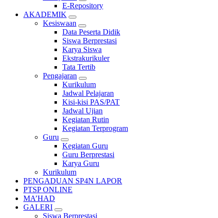
E-Repository
AKADEMIK
Kesiswaan
Data Peserta Didik
Siswa Berprestasi
Karya Siswa
Ekstrakurikuler
Tata Tertib
Pengajaran
Kurikulum
Jadwal Pelajaran
Kisi-kisi PAS/PAT
Jadwal Ujian
Kegiatan Rutin
Kegiatan Terprogram
Guru
Kegiatan Guru
Guru Berprestasi
Karya Guru
Kurikulum
PENGADUAN SP4N LAPOR
PTSP ONLINE
MA’HAD
GALERI
Siswa Berprestasi