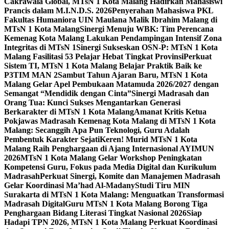
Cakrawala Global, MTsN 1 Kota Malang Hadirkan Mahasiswi
Prancis dalam M.I.N.D.S. 2026
Penyerahan Mahasiswa PKL
Fakultas Humaniora UIN Maulana Malik Ibrahim Malang di
MTsN 1 Kota Malang
Sinergi Menuju WBK: Tim Perencana
Kemenag Kota Malang Lakukan Pendampingan Intensif Zona
Integritas di MTsN 1
Sinergi Sukseskan OSN-P: MTsN 1 Kota
Malang Fasilitasi 53 Pelajar Hebat Tingkat Provinsi
Perkuat
Sistem TI, MTsN 1 Kota Malang Belajar Praktik Baik ke
P3TIM MAN 2
Sambut Tahun Ajaran Baru, MTsN 1 Kota
Malang Gelar Apel Pembukaan Matamuda 2026/2027 dengan
Semangat “Mendidik dengan Cinta”
Sinergi Madrasah dan
Orang Tua: Kunci Sukses Mengantarkan Generasi
Berkarakter di MTsN 1 Kota Malang
Amanat Kritis Ketua
Pokjawas Madrasah Kemenag Kota Malang di MTsN 1 Kota
Malang: Secanggih Apa Pun Teknologi, Guru Adalah
Pembentuk Karakter Sejati
Keren! Murid MTsN 1 Kota
Malang Raih Penghargaan di Ajang Internasional AYIMUN
2026
MTsN 1 Kota Malang Gelar Workshop Peningkatan
Kompetensi Guru, Fokus pada Media Digital dan Kurikulum
Madrasah
Perkuat Sinergi, Komite dan Manajemen Madrasah
Gelar Koordinasi Ma’had Al-Madany
Studi Tiru MIN
Surakarta di MTsN 1 Kota Malang: Menguatkan Transformasi
Madrasah Digital
Guru MTsN 1 Kota Malang Borong Tiga
Penghargaan Bidang Literasi Tingkat Nasional 2026
Siap
Hadapi TPN 2026, MTsN 1 Kota Malang Perkuat Koordinasi