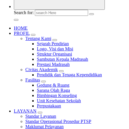
Search for:
HOME
PROFIL
Tentang Kami
Sejarah Pendirian
Logo, Visi dan Misi
Struktur Organisasi
Sambutan Kepala Madrasah
Prestasi Madrasah
Civitas Akademik
Pendidik dan Tenaga Kependidikan
Fasilitas
Gedung & Ruang
Sarana Olah Raga
Bimbingan Konseling
Unit Kesehatan Sekolah
Perpustakaan
LAYANAN
Standar Layanan
Standar Operasional Prosedur PTSP
Maklumat Pelayanan