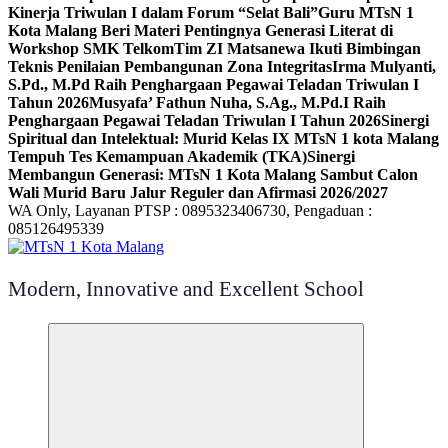
Kinerja Triwulan I dalam Forum “Selat Bali”
Guru MTsN 1
Kota Malang Beri Materi Pentingnya Generasi Literat di
Workshop SMK Telkom
Tim ZI Matsanewa Ikuti Bimbingan
Teknis Penilaian Pembangunan Zona Integritas
Irma Mulyanti,
S.Pd., M.Pd Raih Penghargaan Pegawai Teladan Triwulan I
Tahun 2026
Musyafa’ Fathun Nuha, S.Ag., M.Pd.I Raih
Penghargaan Pegawai Teladan Triwulan I Tahun 2026
Sinergi
Spiritual dan Intelektual: Murid Kelas IX MTsN 1 kota Malang
Tempuh Tes Kemampuan Akademik (TKA)
Sinergi
Membangun Generasi: MTsN 1 Kota Malang Sambut Calon
Wali Murid Baru Jalur Reguler dan Afirmasi 2026/2027
WA Only, Layanan PTSP : 0895323406730, Pengaduan :
085126495339
Modern, Innovative and Excellent School