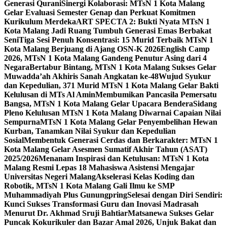
Generasi Qurani
Sinergi Kolaborasi: MTsN 1 Kota Malang
Gelar Evaluasi Semester Genap dan Perkuat Komitmen
Kurikulum Merdeka
ART SPECTA 2: Bukti Nyata MTsN 1
Kota Malang Jadi Ruang Tumbuh Generasi Emas Berbakat
Seni
Tiga Sesi Penuh Konsentrasi: 15 Murid Terbaik MTsN 1
Kota Malang Berjuang di Ajang OSN-K 2026
English Camp
2026, MTsN 1 Kota Malang Gandeng Penutur Asing dari 4
Negara
Bertabur Bintang, MTsN 1 Kota Malang Sukses Gelar
Muwadda’ah Akhiris Sanah Angkatan ke-48
Wujud Syukur
dan Kepedulian, 371 Murid MTsN 1 Kota Malang Gelar Bakti
Kelulusan di MTs Al Amin
Membumikan Pancasila Pemersatu
Bangsa, MTsN 1 Kota Malang Gelar Upacara Bendera
Sidang
Pleno Kelulusan MTsN 1 Kota Malang Diwarnai Capaian Nilai
Sempurna
MTsN 1 Kota Malang Gelar Penyembelihan Hewan
Kurban, Tanamkan Nilai Syukur dan Kepedulian
Sosial
Membentuk Generasi Cerdas dan Berkarakter: MTsN 1
Kota Malang Gelar Asesmen Sumatif Akhir Tahun (ASAT)
2025/2026
Menanam Inspirasi dan Ketulusan: MTsN 1 Kota
Malang Resmi Lepas 18 Mahasiswa Asistensi Mengajar
Universitas Negeri Malang
Akselerasi Kelas Koding dan
Robotik, MTsN 1 Kota Malang Gali Ilmu ke SMP
Muhammadiyah Plus Gunungpring
Selesai dengan Diri Sendiri:
Kunci Sukses Transformasi Guru dan Inovasi Madrasah
Menurut Dr. Akhmad Sruji Bahtiar
Matsanewa Sukses Gelar
Puncak Kokurikuler dan Bazar Amal 2026, Unjuk Bakat dan