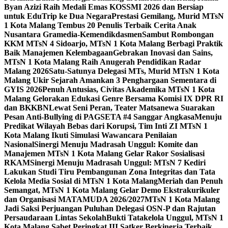
Byan Azizi Raih Medali Emas KOSSMI 2026 dan Bersiap
untuk EduTrip ke Dua Negara
Prestasi Gemilang, Murid MTsN
1 Kota Malang Tembus 20 Penulis Terbaik Cerita Anak
Nusantara Gramedia-Kemendikdasmen
Sambut Rombongan
KKM MTsN 4 Sidoarjo, MTsN 1 Kota Malang Berbagi Praktik
Baik Manajemen Kelembagaan
Gebrakan Inovasi dan Sains,
MTsN 1 Kota Malang Raih Anugerah Pendidikan Radar
Malang 2026
Satu-Satunya Delegasi MTs, Murid MTsN 1 Kota
Malang Ukir Sejarah Amankan 3 Penghargaan Sementara di
GYIS 2026
Penuh Antusias, Civitas Akademika MTsN 1 Kota
Malang Gelorakan Edukasi Genre Bersama Komisi IX DPR RI
dan BKKBN
Lewat Seni Peran, Teater Matsanewa Suarakan
Pesan Anti-Bullying di PAGSETA #4 Sanggar Angkasa
Menuju
Predikat Wilayah Bebas dari Korupsi, Tim Inti ZI MTsN 1
Kota Malang Ikuti Simulasi Wawancara Penilaian
Nasional
Sinergi Menuju Madrasah Unggul: Komite dan
Manajemen MTsN 1 Kota Malang Gelar Rakor Sosialisasi
RKAM
Sinergi Menuju Madrasah Unggul: MTsN 7 Kediri
Lakukan Studi Tiru Pembangunan Zona Integritas dan Tata
Kelola Media Sosial di MTsN 1 Kota Malang
Meriah dan Penuh
Semangat, MTsN 1 Kota Malang Gelar Demo Ekstrakurikuler
dan Organisasi MATAMUDA 2026/2027
MTsN 1 Kota Malang
Jadi Saksi Perjuangan Puluhan Delegasi OSN-P dan Rajutan
Persaudaraan Lintas Sekolah
Bukti Tatakelola Unggul, MTsN 1
Kota Malang Sabet Peringkat III Satker Berkinerja Terbaik