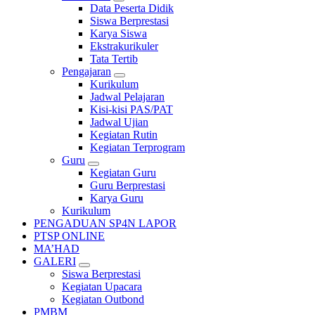
Data Peserta Didik
Siswa Berprestasi
Karya Siswa
Ekstrakurikuler
Tata Tertib
Pengajaran
Kurikulum
Jadwal Pelajaran
Kisi-kisi PAS/PAT
Jadwal Ujian
Kegiatan Rutin
Kegiatan Terprogram
Guru
Kegiatan Guru
Guru Berprestasi
Karya Guru
Kurikulum
PENGADUAN SP4N LAPOR
PTSP ONLINE
MA’HAD
GALERI
Siswa Berprestasi
Kegiatan Upacara
Kegiatan Outbond
PMBM