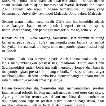
Mirza Mahendra dan Muhammad Iqbal Burhanuddin, sukses meraih
enam medali dalam ajang internasional World Robotic for Peace
2020. Tercatat ada sepuluh negara berpartisipasi di ajang yang
bertempat di University Teknologi Malaysia, Johorbahru, Malaysia.
Sedang enam medali yang diraih Daffa dan Burhanuddin adalah
emas kategori battle maze, perak kategori soccer, transpoter,
linefollower analog, dan perunggu kategori sumo rc, serta ASV.
Kepala MTsN 1 Kota Malang, Samsudin, saat ditemui di ruang
kerjanya pada Sabtu (15/2), mengungkapkan bahwa ia sangat
bersyukur karena anak didiknya terus menyumbangkan prestasi bagi
madrasah.
“Alhamdulillah, kita bersyukur pada Allah karena anak-anak kita
terus menyumbangkan prestasi bagi madrasah. Daffa dan Danu
(Burhanuddin) sudah beberapa kali mengikuti lomba dan banyak
menyumbangkan prestasi di bidang robotik. Prestasi terbaru sangat
membanggakan, di satu lomba bisa menyumbangkan enam medali
satu di antaranya medali emas,” jelasnya.
Dalam kesempatan itu, Samsudin juga menyampaikan, prestasi
internasional robotik ini bisa menjadi motivasi bagi guru dan siswa.
Agar guru makin termotivasi dalam membina dan memberikan
dukungan pada capaian prestasi siswa. Sedang bagi siswa, agar
mereka makin rajin belajar, berlatih, dan meraih prestasi.