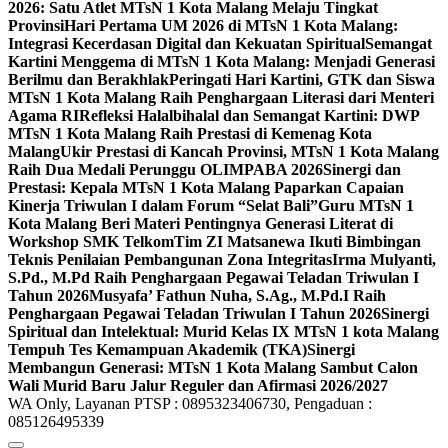
2026: Satu Atlet MTsN 1 Kota Malang Melaju Tingkat
Provinsi
Hari Pertama UM 2026 di MTsN 1 Kota Malang:
Integrasi Kecerdasan Digital dan Kekuatan Spiritual
Semangat
Kartini Menggema di MTsN 1 Kota Malang: Menjadi Generasi
Berilmu dan Berakhlak
Peringati Hari Kartini, GTK dan Siswa
MTsN 1 Kota Malang Raih Penghargaan Literasi dari Menteri
Agama RI
Refleksi Halalbihalal dan Semangat Kartini: DWP
MTsN 1 Kota Malang Raih Prestasi di Kemenag Kota
Malang
Ukir Prestasi di Kancah Provinsi, MTsN 1 Kota Malang
Raih Dua Medali Perunggu OLIMPABA 2026
Sinergi dan
Prestasi: Kepala MTsN 1 Kota Malang Paparkan Capaian
Kinerja Triwulan I dalam Forum “Selat Bali”
Guru MTsN 1
Kota Malang Beri Materi Pentingnya Generasi Literat di
Workshop SMK Telkom
Tim ZI Matsanewa Ikuti Bimbingan
Teknis Penilaian Pembangunan Zona Integritas
Irma Mulyanti,
S.Pd., M.Pd Raih Penghargaan Pegawai Teladan Triwulan I
Tahun 2026
Musyafa’ Fathun Nuha, S.Ag., M.Pd.I Raih
Penghargaan Pegawai Teladan Triwulan I Tahun 2026
Sinergi
Spiritual dan Intelektual: Murid Kelas IX MTsN 1 kota Malang
Tempuh Tes Kemampuan Akademik (TKA)
Sinergi
Membangun Generasi: MTsN 1 Kota Malang Sambut Calon
Wali Murid Baru Jalur Reguler dan Afirmasi 2026/2027
WA Only, Layanan PTSP : 0895323406730, Pengaduan :
085126495339