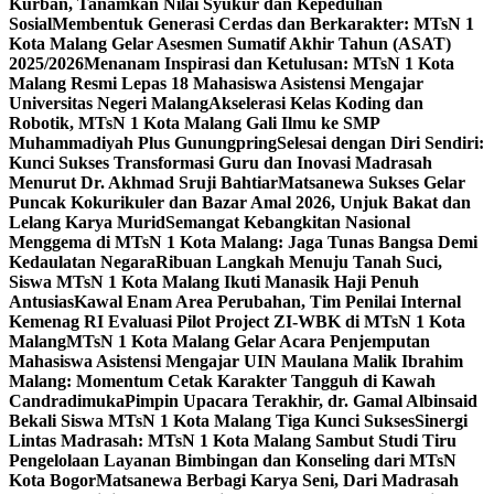
Kurban, Tanamkan Nilai Syukur dan Kepedulian
Sosial
Membentuk Generasi Cerdas dan Berkarakter: MTsN 1
Kota Malang Gelar Asesmen Sumatif Akhir Tahun (ASAT)
2025/2026
Menanam Inspirasi dan Ketulusan: MTsN 1 Kota
Malang Resmi Lepas 18 Mahasiswa Asistensi Mengajar
Universitas Negeri Malang
Akselerasi Kelas Koding dan
Robotik, MTsN 1 Kota Malang Gali Ilmu ke SMP
Muhammadiyah Plus Gunungpring
Selesai dengan Diri Sendiri:
Kunci Sukses Transformasi Guru dan Inovasi Madrasah
Menurut Dr. Akhmad Sruji Bahtiar
Matsanewa Sukses Gelar
Puncak Kokurikuler dan Bazar Amal 2026, Unjuk Bakat dan
Lelang Karya Murid
Semangat Kebangkitan Nasional
Menggema di MTsN 1 Kota Malang: Jaga Tunas Bangsa Demi
Kedaulatan Negara
Ribuan Langkah Menuju Tanah Suci,
Siswa MTsN 1 Kota Malang Ikuti Manasik Haji Penuh
Antusias
Kawal Enam Area Perubahan, Tim Penilai Internal
Kemenag RI Evaluasi Pilot Project ZI-WBK di MTsN 1 Kota
Malang
MTsN 1 Kota Malang Gelar Acara Penjemputan
Mahasiswa Asistensi Mengajar UIN Maulana Malik Ibrahim
Malang: Momentum Cetak Karakter Tangguh di Kawah
Candradimuka
Pimpin Upacara Terakhir, dr. Gamal Albinsaid
Bekali Siswa MTsN 1 Kota Malang Tiga Kunci Sukses
Sinergi
Lintas Madrasah: MTsN 1 Kota Malang Sambut Studi Tiru
Pengelolaan Layanan Bimbingan dan Konseling dari MTsN
Kota Bogor
Matsanewa Berbagi Karya Seni, Dari Madrasah