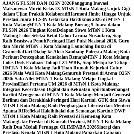
AJANG FLS3N DAN O2SN 2026
Panggung Inovasi
Matsanewa: Murid Kelas IX MTsN 1 Kota Malang Unjuk Gigi
dalam Ujian Praktik Kolaboratif
Harmoni Jimbe Hingga Unjuk
Prestasi Juara FLS3N Getarkan Hardiknas 2026 di MTsN 1
Kota Malang
MTsN 1 Kota Malang Borong 5 Juara dalam
FLS3N 2026 Tingkat Kota
Delapan Siswa MTsN 1 Kota
Malang Lolos Seleksi Ketat Calon Taruna Nusantara, Siap
Raih Beasiswa Penuh
Peringati Hari Puisi Nasional 2026, Guru
dan Murid MTsN 1 Kota Malang Launching Buku di
Gramedia
Dari Dialog ke Aksi: Sambang Polresta Malang Kota
Perkuat Pencegahan Kenakalan Remaja
MTsN 1 Kota Malang
Lolos Desk Evaluasi Tahap I ZI-WBK, Siap Melaju ke Tahap
II
MTsN 1 Kota Malang Jadi Tuan Rumah Kejurkot Catur
2026 Piala Wali Kota Malang
Gemuruh Prestasi di Arena O2SN
2026: Satu Atlet MTsN 1 Kota Malang Melaju Tingkat
Provinsi
Hari Pertama UM 2026 di MTsN 1 Kota Malang:
Integrasi Kecerdasan Digital dan Kekuatan Spiritual
Semangat
Kartini Menggema di MTsN 1 Kota Malang: Menjadi Generasi
Berilmu dan Berakhlak
Peringati Hari Kartini, GTK dan Siswa
MTsN 1 Kota Malang Raih Penghargaan Literasi dari Menteri
Agama RI
Refleksi Halalbihalal dan Semangat Kartini: DWP
MTsN 1 Kota Malang Raih Prestasi di Kemenag Kota
Malang
Ukir Prestasi di Kancah Provinsi, MTsN 1 Kota Malang
Raih Dua Medali Perunggu OLIMPABA 2026
Sinergi dan
Prestasi: Kepala MTsN 1 Kota Malang Paparkan Capaian