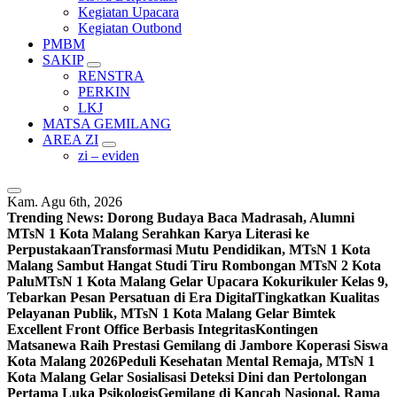
Kegiatan Upacara
Kegiatan Outbond
PMBM
SAKIP
RENSTRA
PERKIN
LKJ
MATSA GEMILANG
AREA ZI
zi – eviden
Kam. Agu 6th, 2026
Trending News:
Dorong Budaya Baca Madrasah, Alumni
MTsN 1 Kota Malang Serahkan Karya Literasi ke
Perpustakaan
Transformasi Mutu Pendidikan, MTsN 1 Kota
Malang Sambut Hangat Studi Tiru Rombongan MTsN 2 Kota
Palu
MTsN 1 Kota Malang Gelar Upacara Kokurikuler Kelas 9,
Tebarkan Pesan Persatuan di Era Digital
Tingkatkan Kualitas
Pelayanan Publik, MTsN 1 Kota Malang Gelar Bimtek
Excellent Front Office Berbasis Integritas
Kontingen
Matsanewa Raih Prestasi Gemilang di Jambore Koperasi Siswa
Kota Malang 2026
Peduli Kesehatan Mental Remaja, MTsN 1
Kota Malang Gelar Sosialisasi Deteksi Dini dan Pertolongan
Pertama Luka Psikologis
Gemilang di Kancah Nasional, Rama