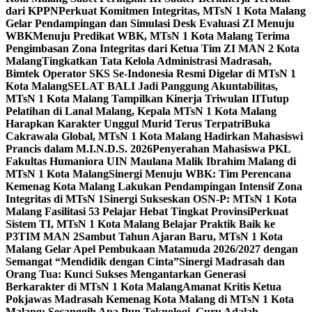
dari KPPN
Perkuat Komitmen Integritas, MTsN 1 Kota Malang
Gelar Pendampingan dan Simulasi Desk Evaluasi ZI Menuju
WBK
Menuju Predikat WBK, MTsN 1 Kota Malang Terima
Pengimbasan Zona Integritas dari Ketua Tim ZI MAN 2 Kota
Malang
Tingkatkan Tata Kelola Administrasi Madrasah,
Bimtek Operator SKS Se-Indonesia Resmi Digelar di MTsN 1
Kota Malang
SELAT BALI Jadi Panggung Akuntabilitas,
MTsN 1 Kota Malang Tampilkan Kinerja Triwulan II
Tutup
Pelatihan di Lanal Malang, Kepala MTsN 1 Kota Malang
Harapkan Karakter Unggul Murid Terus Terpatri
Buka
Cakrawala Global, MTsN 1 Kota Malang Hadirkan Mahasiswi
Prancis dalam M.I.N.D.S. 2026
Penyerahan Mahasiswa PKL
Fakultas Humaniora UIN Maulana Malik Ibrahim Malang di
MTsN 1 Kota Malang
Sinergi Menuju WBK: Tim Perencana
Kemenag Kota Malang Lakukan Pendampingan Intensif Zona
Integritas di MTsN 1
Sinergi Sukseskan OSN-P: MTsN 1 Kota
Malang Fasilitasi 53 Pelajar Hebat Tingkat Provinsi
Perkuat
Sistem TI, MTsN 1 Kota Malang Belajar Praktik Baik ke
P3TIM MAN 2
Sambut Tahun Ajaran Baru, MTsN 1 Kota
Malang Gelar Apel Pembukaan Matamuda 2026/2027 dengan
Semangat “Mendidik dengan Cinta”
Sinergi Madrasah dan
Orang Tua: Kunci Sukses Mengantarkan Generasi
Berkarakter di MTsN 1 Kota Malang
Amanat Kritis Ketua
Pokjawas Madrasah Kemenag Kota Malang di MTsN 1 Kota
Malang: Secanggih Apa Pun Teknologi, Guru Adalah