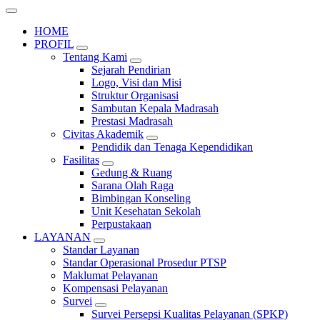
HOME
PROFIL
Tentang Kami
Sejarah Pendirian
Logo, Visi dan Misi
Struktur Organisasi
Sambutan Kepala Madrasah
Prestasi Madrasah
Civitas Akademik
Pendidik dan Tenaga Kependidikan
Fasilitas
Gedung & Ruang
Sarana Olah Raga
Bimbingan Konseling
Unit Kesehatan Sekolah
Perpustakaan
LAYANAN
Standar Layanan
Standar Operasional Prosedur PTSP
Maklumat Pelayanan
Kompensasi Pelayanan
Survei
Survei Persepsi Kualitas Pelayanan (SPKP)