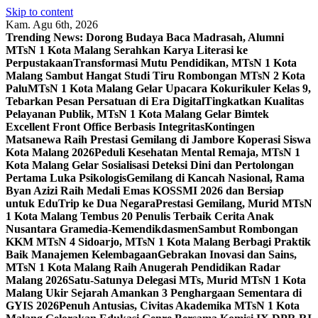
Skip to content
Kam. Agu 6th, 2026
Trending News:
Dorong Budaya Baca Madrasah, Alumni
MTsN 1 Kota Malang Serahkan Karya Literasi ke
Perpustakaan
Transformasi Mutu Pendidikan, MTsN 1 Kota
Malang Sambut Hangat Studi Tiru Rombongan MTsN 2 Kota
Palu
MTsN 1 Kota Malang Gelar Upacara Kokurikuler Kelas 9,
Tebarkan Pesan Persatuan di Era Digital
Tingkatkan Kualitas
Pelayanan Publik, MTsN 1 Kota Malang Gelar Bimtek
Excellent Front Office Berbasis Integritas
Kontingen
Matsanewa Raih Prestasi Gemilang di Jambore Koperasi Siswa
Kota Malang 2026
Peduli Kesehatan Mental Remaja, MTsN 1
Kota Malang Gelar Sosialisasi Deteksi Dini dan Pertolongan
Pertama Luka Psikologis
Gemilang di Kancah Nasional, Rama
Byan Azizi Raih Medali Emas KOSSMI 2026 dan Bersiap
untuk EduTrip ke Dua Negara
Prestasi Gemilang, Murid MTsN
1 Kota Malang Tembus 20 Penulis Terbaik Cerita Anak
Nusantara Gramedia-Kemendikdasmen
Sambut Rombongan
KKM MTsN 4 Sidoarjo, MTsN 1 Kota Malang Berbagi Praktik
Baik Manajemen Kelembagaan
Gebrakan Inovasi dan Sains,
MTsN 1 Kota Malang Raih Anugerah Pendidikan Radar
Malang 2026
Satu-Satunya Delegasi MTs, Murid MTsN 1 Kota
Malang Ukir Sejarah Amankan 3 Penghargaan Sementara di
GYIS 2026
Penuh Antusias, Civitas Akademika MTsN 1 Kota