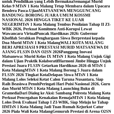
untuk Pendidikan yang Lebih Bermakna
Semangat Murid
Kelas 9 MTsN 1 Kota Malang Tetap Membara dalam Upacara
Bendera Pasca-Ujian
MATSANEWA MENGGUNCANG
BANDUNG: BORONG JUARA UMUM KOSSMI
NASIONAL 2026 HINGGA TIKET KE LUAR
NEGERI
MTsN 1 Kota Malang Tembus Penilaian Tahap II ZI-
WBK 2026, Perkuat Komitmen Anti-Korupsi Lewat
Wawancara Virtual
Puncak Hardiknas 2026: Gubernur
Khofifah Serahkan Penghargaan Siswa Berprestasi kepada
Dua Murid MTsN 1 Kota Malang
WALI KOTA MALANG
BERI APRESIASI 9 PRESTASI MURID MATSANEWA DI
AJANG FLS3N DAN O2SN 2026
Panggung Inovasi
Matsanewa: Murid Kelas IX MTsN 1 Kota Malang Unjuk Gigi
dalam Ujian Praktik Kolaboratif
Harmoni Jimbe Hingga Unjuk
Prestasi Juara FLS3N Getarkan Hardiknas 2026 di MTsN 1
Kota Malang
MTsN 1 Kota Malang Borong 5 Juara dalam
FLS3N 2026 Tingkat Kota
Delapan Siswa MTsN 1 Kota
Malang Lolos Seleksi Ketat Calon Taruna Nusantara, Siap
Raih Beasiswa Penuh
Peringati Hari Puisi Nasional 2026, Guru
dan Murid MTsN 1 Kota Malang Launching Buku di
Gramedia
Dari Dialog ke Aksi: Sambang Polresta Malang Kota
Perkuat Pencegahan Kenakalan Remaja
MTsN 1 Kota Malang
Lolos Desk Evaluasi Tahap I ZI-WBK, Siap Melaju ke Tahap
II
MTsN 1 Kota Malang Jadi Tuan Rumah Kejurkot Catur
2026 Piala Wali Kota Malang
Gemuruh Prestasi di Arena O2SN