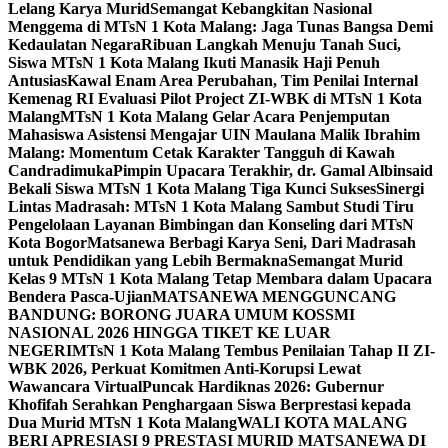
Lelang Karya Murid
Semangat Kebangkitan Nasional
Menggema di MTsN 1 Kota Malang: Jaga Tunas Bangsa Demi
Kedaulatan Negara
Ribuan Langkah Menuju Tanah Suci,
Siswa MTsN 1 Kota Malang Ikuti Manasik Haji Penuh
Antusias
Kawal Enam Area Perubahan, Tim Penilai Internal
Kemenag RI Evaluasi Pilot Project ZI-WBK di MTsN 1 Kota
Malang
MTsN 1 Kota Malang Gelar Acara Penjemputan
Mahasiswa Asistensi Mengajar UIN Maulana Malik Ibrahim
Malang: Momentum Cetak Karakter Tangguh di Kawah
Candradimuka
Pimpin Upacara Terakhir, dr. Gamal Albinsaid
Bekali Siswa MTsN 1 Kota Malang Tiga Kunci Sukses
Sinergi
Lintas Madrasah: MTsN 1 Kota Malang Sambut Studi Tiru
Pengelolaan Layanan Bimbingan dan Konseling dari MTsN
Kota Bogor
Matsanewa Berbagi Karya Seni, Dari Madrasah
untuk Pendidikan yang Lebih Bermakna
Semangat Murid
Kelas 9 MTsN 1 Kota Malang Tetap Membara dalam Upacara
Bendera Pasca-Ujian
MATSANEWA MENGGUNCANG
BANDUNG: BORONG JUARA UMUM KOSSMI
NASIONAL 2026 HINGGA TIKET KE LUAR
NEGERI
MTsN 1 Kota Malang Tembus Penilaian Tahap II ZI-
WBK 2026, Perkuat Komitmen Anti-Korupsi Lewat
Wawancara Virtual
Puncak Hardiknas 2026: Gubernur
Khofifah Serahkan Penghargaan Siswa Berprestasi kepada
Dua Murid MTsN 1 Kota Malang
WALI KOTA MALANG
BERI APRESIASI 9 PRESTASI MURID MATSANEWA DI