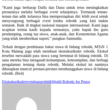
“Kami juga berharap Daffa dan Danu untuk terus meningkatkan
prestasinya melalui berbagai
event
selanjutnya. Termasuk teman-
teman dan adik kelasnya bisa mempersiapkan diri lebih awal untuk
menyongsong berbagai
event
lomba robotik yang kini makin
semarak. Baik di tingkat nasional maupun internasional. Kami juga
ucapkan terima kasih kepada semuanya, yaitu bapak ibu guru
pendamping, orang tua siswa, anak-anak, dan Kementerian Agama
yang telah memberikan suport,” pungkas Samsudin.
Terkait dengan pembinaan bakat siswa di bidang robotik, MTsN 1
Kota Malang juga telah membuat ekstrakurikuler robotik. Ekskul
tersebut mewadahi para siswa yang berminat di bidang robotik. Di
sana mereka bisa mengasah kemampuan, keterampilan, dan berbagi
pengalaman tentang dunia robotik. Melalui ekskul ini nantinya
diharapkan muncul prestasi-prestasi membanggakan siswa di bidang
robotik. (Red)
Ekstrakurikuler
event
juara
robitik
World Robotic for Peace