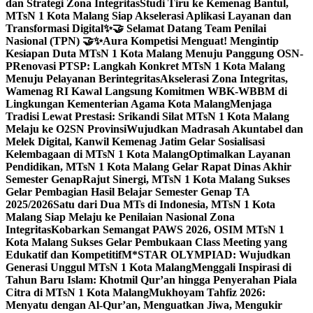
dan Strategi Zona Integritas
Studi Tiru ke Kemenag Bantul,
MTsN 1 Kota Malang Siap Akselerasi Aplikasi Layanan dan
Transformasi Digital
✨🤝 Selamat Datang Team Penilai
Nasional (TPN) 🤝✨
Aura Kompetisi Menguat! Mengintip
Kesiapan Duta MTsN 1 Kota Malang Menuju Panggung OSN-
P
Renovasi PTSP: Langkah Konkret MTsN 1 Kota Malang
Menuju Pelayanan Berintegritas
Akselerasi Zona Integritas,
Wamenag RI Kawal Langsung Komitmen WBK-WBBM di
Lingkungan Kementerian Agama Kota Malang
Menjaga
Tradisi Lewat Prestasi: Srikandi Silat MTsN 1 Kota Malang
Melaju ke O2SN Provinsi
Wujudkan Madrasah Akuntabel dan
Melek Digital, Kanwil Kemenag Jatim Gelar Sosialisasi
Kelembagaan di MTsN 1 Kota Malang
Optimalkan Layanan
Pendidikan, MTsN 1 Kota Malang Gelar Rapat Dinas Akhir
Semester Genap
Rajut Sinergi, MTsN 1 Kota Malang Sukses
Gelar Pembagian Hasil Belajar Semester Genap TA
2025/2026
Satu dari Dua MTs di Indonesia, MTsN 1 Kota
Malang Siap Melaju ke Penilaian Nasional Zona
Integritas
Kobarkan Semangat PAWS 2026, OSIM MTsN 1
Kota Malang Sukses Gelar Pembukaan Class Meeting yang
Edukatif dan Kompetitif
M*STAR OLYMPIAD: Wujudkan
Generasi Unggul MTsN 1 Kota Malang
Menggali Inspirasi di
Tahun Baru Islam: Khotmil Qur’an hingga Penyerahan Piala
Citra di MTsN 1 Kota Malang
Mukhoyam Tahfiz 2026:
Menyatu dengan Al-Qur’an, Menguatkan Jiwa, Mengukir