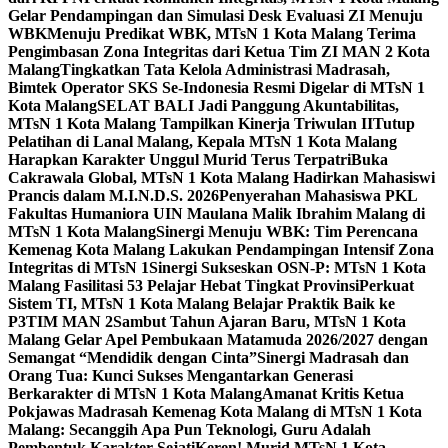
Gelar Pendampingan dan Simulasi Desk Evaluasi ZI Menuju
WBK
Menuju Predikat WBK, MTsN 1 Kota Malang Terima
Pengimbasan Zona Integritas dari Ketua Tim ZI MAN 2 Kota
Malang
Tingkatkan Tata Kelola Administrasi Madrasah,
Bimtek Operator SKS Se-Indonesia Resmi Digelar di MTsN 1
Kota Malang
SELAT BALI Jadi Panggung Akuntabilitas,
MTsN 1 Kota Malang Tampilkan Kinerja Triwulan II
Tutup
Pelatihan di Lanal Malang, Kepala MTsN 1 Kota Malang
Harapkan Karakter Unggul Murid Terus Terpatri
Buka
Cakrawala Global, MTsN 1 Kota Malang Hadirkan Mahasiswi
Prancis dalam M.I.N.D.S. 2026
Penyerahan Mahasiswa PKL
Fakultas Humaniora UIN Maulana Malik Ibrahim Malang di
MTsN 1 Kota Malang
Sinergi Menuju WBK: Tim Perencana
Kemenag Kota Malang Lakukan Pendampingan Intensif Zona
Integritas di MTsN 1
Sinergi Sukseskan OSN-P: MTsN 1 Kota
Malang Fasilitasi 53 Pelajar Hebat Tingkat Provinsi
Perkuat
Sistem TI, MTsN 1 Kota Malang Belajar Praktik Baik ke
P3TIM MAN 2
Sambut Tahun Ajaran Baru, MTsN 1 Kota
Malang Gelar Apel Pembukaan Matamuda 2026/2027 dengan
Semangat “Mendidik dengan Cinta”
Sinergi Madrasah dan
Orang Tua: Kunci Sukses Mengantarkan Generasi
Berkarakter di MTsN 1 Kota Malang
Amanat Kritis Ketua
Pokjawas Madrasah Kemenag Kota Malang di MTsN 1 Kota
Malang: Secanggih Apa Pun Teknologi, Guru Adalah
Pembentuk Karakter Sejati
Keren! Murid MTsN 1 Kota