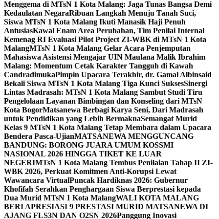
Menggema di MTsN 1 Kota Malang: Jaga Tunas Bangsa Demi
Kedaulatan Negara
Ribuan Langkah Menuju Tanah Suci,
Siswa MTsN 1 Kota Malang Ikuti Manasik Haji Penuh
Antusias
Kawal Enam Area Perubahan, Tim Penilai Internal
Kemenag RI Evaluasi Pilot Project ZI-WBK di MTsN 1 Kota
Malang
MTsN 1 Kota Malang Gelar Acara Penjemputan
Mahasiswa Asistensi Mengajar UIN Maulana Malik Ibrahim
Malang: Momentum Cetak Karakter Tangguh di Kawah
Candradimuka
Pimpin Upacara Terakhir, dr. Gamal Albinsaid
Bekali Siswa MTsN 1 Kota Malang Tiga Kunci Sukses
Sinergi
Lintas Madrasah: MTsN 1 Kota Malang Sambut Studi Tiru
Pengelolaan Layanan Bimbingan dan Konseling dari MTsN
Kota Bogor
Matsanewa Berbagi Karya Seni, Dari Madrasah
untuk Pendidikan yang Lebih Bermakna
Semangat Murid
Kelas 9 MTsN 1 Kota Malang Tetap Membara dalam Upacara
Bendera Pasca-Ujian
MATSANEWA MENGGUNCANG
BANDUNG: BORONG JUARA UMUM KOSSMI
NASIONAL 2026 HINGGA TIKET KE LUAR
NEGERI
MTsN 1 Kota Malang Tembus Penilaian Tahap II ZI-
WBK 2026, Perkuat Komitmen Anti-Korupsi Lewat
Wawancara Virtual
Puncak Hardiknas 2026: Gubernur
Khofifah Serahkan Penghargaan Siswa Berprestasi kepada
Dua Murid MTsN 1 Kota Malang
WALI KOTA MALANG
BERI APRESIASI 9 PRESTASI MURID MATSANEWA DI
AJANG FLS3N DAN O2SN 2026
Panggung Inovasi