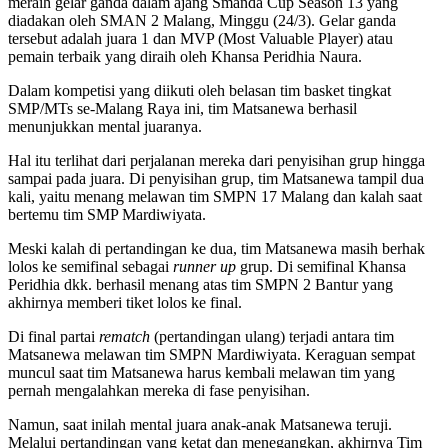
meraih gelar ganda dalam ajang Smanda Cup Season 13 yang
diadakan oleh SMAN 2 Malang, Minggu (24/3). Gelar ganda
tersebut adalah juara 1 dan MVP (Most Valuable Player) atau
pemain terbaik yang diraih oleh Khansa Peridhia Naura.
Dalam kompetisi yang diikuti oleh belasan tim basket tingkat
SMP/MTs se-Malang Raya ini, tim Matsanewa berhasil
menunjukkan mental juaranya.
Hal itu terlihat dari perjalanan mereka dari penyisihan grup hingga
sampai pada juara. Di penyisihan grup, tim Matsanewa tampil dua
kali, yaitu menang melawan tim SMPN 17 Malang dan kalah saat
bertemu tim SMP Mardiwiyata.
Meski kalah di pertandingan ke dua, tim Matsanewa masih berhak
lolos ke semifinal sebagai
runner up
grup. Di semifinal Khansa
Peridhia dkk. berhasil menang atas tim SMPN 2 Bantur yang
akhirnya memberi tiket lolos ke final.
Di final partai
rematch
(pertandingan ulang) terjadi antara tim
Matsanewa melawan tim SMPN Mardiwiyata. Keraguan sempat
muncul saat tim Matsanewa harus kembali melawan tim yang
pernah mengalahkan mereka di fase penyisihan.
Namun, saat inilah mental juara anak-anak Matsanewa teruji.
Melalui pertandingan yang ketat dan menegangkan, akhirnya Tim