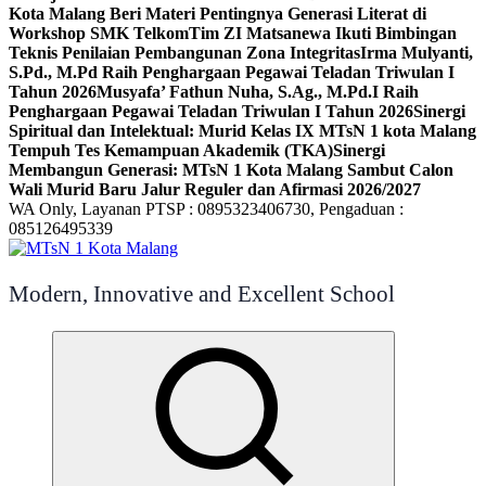
Kota Malang Beri Materi Pentingnya Generasi Literat di
Workshop SMK Telkom
Tim ZI Matsanewa Ikuti Bimbingan
Teknis Penilaian Pembangunan Zona Integritas
Irma Mulyanti,
S.Pd., M.Pd Raih Penghargaan Pegawai Teladan Triwulan I
Tahun 2026
Musyafa’ Fathun Nuha, S.Ag., M.Pd.I Raih
Penghargaan Pegawai Teladan Triwulan I Tahun 2026
Sinergi
Spiritual dan Intelektual: Murid Kelas IX MTsN 1 kota Malang
Tempuh Tes Kemampuan Akademik (TKA)
Sinergi
Membangun Generasi: MTsN 1 Kota Malang Sambut Calon
Wali Murid Baru Jalur Reguler dan Afirmasi 2026/2027
WA Only, Layanan PTSP : 0895323406730, Pengaduan :
085126495339
Modern, Innovative and Excellent School