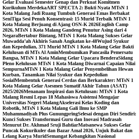
Gelar Evaluasi Semester Genap dan Perkuat Komitmen
Kurikulum Merdeka
ART SPECTA 2: Bukti Nyata MTsN 1
Kota Malang Jadi Ruang Tumbuh Generasi Emas Berbakat
Seni
Tiga Sesi Penuh Konsentrasi: 15 Murid Terbaik MTsN 1
Kota Malang Berjuang di Ajang OSN-K 2026
English Camp
2026, MTsN 1 Kota Malang Gandeng Penutur Asing dari 4
Negara
Bertabur Bintang, MTsN 1 Kota Malang Sukses Gelar
Muwadda’ah Akhiris Sanah Angkatan ke-48
Wujud Syukur
dan Kepedulian, 371 Murid MTsN 1 Kota Malang Gelar Bakti
Kelulusan di MTs Al Amin
Membumikan Pancasila Pemersatu
Bangsa, MTsN 1 Kota Malang Gelar Upacara Bendera
Sidang
Pleno Kelulusan MTsN 1 Kota Malang Diwarnai Capaian Nilai
Sempurna
MTsN 1 Kota Malang Gelar Penyembelihan Hewan
Kurban, Tanamkan Nilai Syukur dan Kepedulian
Sosial
Membentuk Generasi Cerdas dan Berkarakter: MTsN 1
Kota Malang Gelar Asesmen Sumatif Akhir Tahun (ASAT)
2025/2026
Menanam Inspirasi dan Ketulusan: MTsN 1 Kota
Malang Resmi Lepas 18 Mahasiswa Asistensi Mengajar
Universitas Negeri Malang
Akselerasi Kelas Koding dan
Robotik, MTsN 1 Kota Malang Gali Ilmu ke SMP
Muhammadiyah Plus Gunungpring
Selesai dengan Diri Sendiri:
Kunci Sukses Transformasi Guru dan Inovasi Madrasah
Menurut Dr. Akhmad Sruji Bahtiar
Matsanewa Sukses Gelar
Puncak Kokurikuler dan Bazar Amal 2026, Unjuk Bakat dan
Lelang Karya Murid
Semangat Kebangkitan Nasional