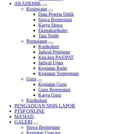
AKADEMIK
Kesiswaan
Data Peserta Didik
Siswa Berprestasi
Karya Siswa
Ekstrakurikuler
Tata Tertib
Pengajaran
Kurikulum
Jadwal Pelajaran
Kisi-kisi PAS/PAT
Jadwal Ujian
Kegiatan Rutin
Kegiatan Terprogram
Guru
Kegiatan Guru
Guru Berprestasi
Karya Guru
Kurikulum
PENGADUAN SP4N LAPOR
PTSP ONLINE
MA’HAD
GALERI
Siswa Berprestasi
Kegiatan Upacara