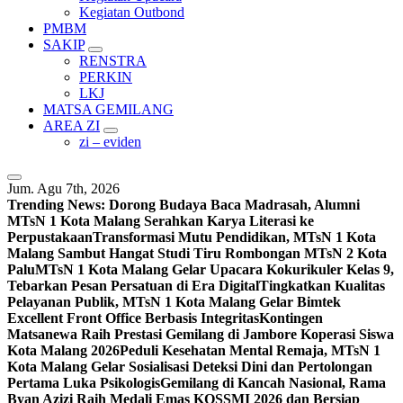
Kegiatan Outbond
PMBM
SAKIP
RENSTRA
PERKIN
LKJ
MATSA GEMILANG
AREA ZI
zi – eviden
Jum. Agu 7th, 2026
Trending News:
Dorong Budaya Baca Madrasah, Alumni
MTsN 1 Kota Malang Serahkan Karya Literasi ke
Perpustakaan
Transformasi Mutu Pendidikan, MTsN 1 Kota
Malang Sambut Hangat Studi Tiru Rombongan MTsN 2 Kota
Palu
MTsN 1 Kota Malang Gelar Upacara Kokurikuler Kelas 9,
Tebarkan Pesan Persatuan di Era Digital
Tingkatkan Kualitas
Pelayanan Publik, MTsN 1 Kota Malang Gelar Bimtek
Excellent Front Office Berbasis Integritas
Kontingen
Matsanewa Raih Prestasi Gemilang di Jambore Koperasi Siswa
Kota Malang 2026
Peduli Kesehatan Mental Remaja, MTsN 1
Kota Malang Gelar Sosialisasi Deteksi Dini dan Pertolongan
Pertama Luka Psikologis
Gemilang di Kancah Nasional, Rama
Byan Azizi Raih Medali Emas KOSSMI 2026 dan Bersiap