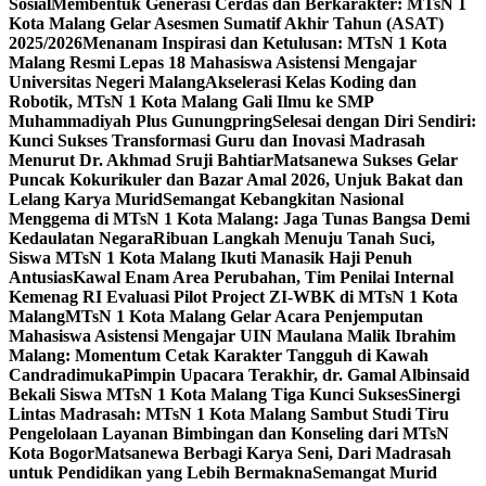
Sosial
Membentuk Generasi Cerdas dan Berkarakter: MTsN 1
Kota Malang Gelar Asesmen Sumatif Akhir Tahun (ASAT)
2025/2026
Menanam Inspirasi dan Ketulusan: MTsN 1 Kota
Malang Resmi Lepas 18 Mahasiswa Asistensi Mengajar
Universitas Negeri Malang
Akselerasi Kelas Koding dan
Robotik, MTsN 1 Kota Malang Gali Ilmu ke SMP
Muhammadiyah Plus Gunungpring
Selesai dengan Diri Sendiri:
Kunci Sukses Transformasi Guru dan Inovasi Madrasah
Menurut Dr. Akhmad Sruji Bahtiar
Matsanewa Sukses Gelar
Puncak Kokurikuler dan Bazar Amal 2026, Unjuk Bakat dan
Lelang Karya Murid
Semangat Kebangkitan Nasional
Menggema di MTsN 1 Kota Malang: Jaga Tunas Bangsa Demi
Kedaulatan Negara
Ribuan Langkah Menuju Tanah Suci,
Siswa MTsN 1 Kota Malang Ikuti Manasik Haji Penuh
Antusias
Kawal Enam Area Perubahan, Tim Penilai Internal
Kemenag RI Evaluasi Pilot Project ZI-WBK di MTsN 1 Kota
Malang
MTsN 1 Kota Malang Gelar Acara Penjemputan
Mahasiswa Asistensi Mengajar UIN Maulana Malik Ibrahim
Malang: Momentum Cetak Karakter Tangguh di Kawah
Candradimuka
Pimpin Upacara Terakhir, dr. Gamal Albinsaid
Bekali Siswa MTsN 1 Kota Malang Tiga Kunci Sukses
Sinergi
Lintas Madrasah: MTsN 1 Kota Malang Sambut Studi Tiru
Pengelolaan Layanan Bimbingan dan Konseling dari MTsN
Kota Bogor
Matsanewa Berbagi Karya Seni, Dari Madrasah
untuk Pendidikan yang Lebih Bermakna
Semangat Murid