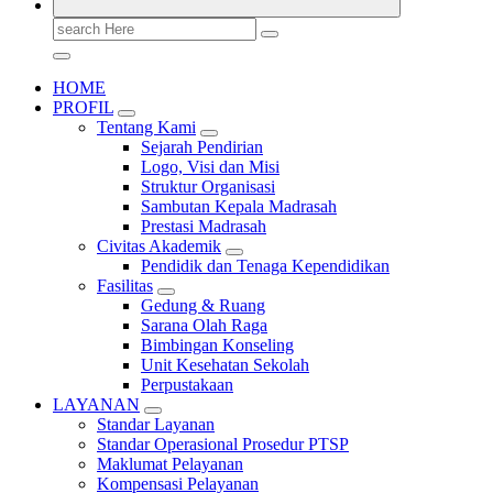
Search
for:
HOME
PROFIL
Tentang Kami
Sejarah Pendirian
Logo, Visi dan Misi
Struktur Organisasi
Sambutan Kepala Madrasah
Prestasi Madrasah
Civitas Akademik
Pendidik dan Tenaga Kependidikan
Fasilitas
Gedung & Ruang
Sarana Olah Raga
Bimbingan Konseling
Unit Kesehatan Sekolah
Perpustakaan
LAYANAN
Standar Layanan
Standar Operasional Prosedur PTSP
Maklumat Pelayanan
Kompensasi Pelayanan