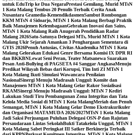
untuk EduTrip ke Dua Negara
Prestasi Gemilang, Murid MTsN
1 Kota Malang Tembus 20 Penulis Terbaik Cerita Anak
Nusantara Gramedia-Kemendikdasmen
Sambut Rombongan
KKM MTsN 4 Sidoarjo, MTsN 1 Kota Malang Berbagi Praktik
Baik Manajemen Kelembagaan
Gebrakan Inovasi dan Sains,
MTsN 1 Kota Malang Raih Anugerah Pendidikan Radar
Malang 2026
Satu-Satunya Delegasi MTs, Murid MTsN 1 Kota
Malang Ukir Sejarah Amankan 3 Penghargaan Sementara di
GYIS 2026
Penuh Antusias, Civitas Akademika MTsN 1 Kota
Malang Gelorakan Edukasi Genre Bersama Komisi IX DPR RI
dan BKKBN
Lewat Seni Peran, Teater Matsanewa Suarakan
Pesan Anti-Bullying di PAGSETA #4 Sanggar Angkasa
Menuju
Predikat Wilayah Bebas dari Korupsi, Tim Inti ZI MTsN 1
Kota Malang Ikuti Simulasi Wawancara Penilaian
Nasional
Sinergi Menuju Madrasah Unggul: Komite dan
Manajemen MTsN 1 Kota Malang Gelar Rakor Sosialisasi
RKAM
Sinergi Menuju Madrasah Unggul: MTsN 7 Kediri
Lakukan Studi Tiru Pembangunan Zona Integritas dan Tata
Kelola Media Sosial di MTsN 1 Kota Malang
Meriah dan Penuh
Semangat, MTsN 1 Kota Malang Gelar Demo Ekstrakurikuler
dan Organisasi MATAMUDA 2026/2027
MTsN 1 Kota Malang
Jadi Saksi Perjuangan Puluhan Delegasi OSN-P dan Rajutan
Persaudaraan Lintas Sekolah
Bukti Tatakelola Unggul, MTsN 1
Kota Malang Sabet Peringkat III Satker Berkinerja Terbaik
dari KPPN
Perkuat Komitmen Integritas, MTsN 1 Kota Malang