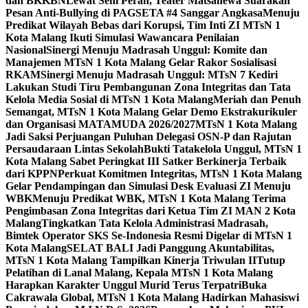
dan BKKBN
Lewat Seni Peran, Teater Matsanewa Suarakan
Pesan Anti-Bullying di PAGSETA #4 Sanggar Angkasa
Menuju
Predikat Wilayah Bebas dari Korupsi, Tim Inti ZI MTsN 1
Kota Malang Ikuti Simulasi Wawancara Penilaian
Nasional
Sinergi Menuju Madrasah Unggul: Komite dan
Manajemen MTsN 1 Kota Malang Gelar Rakor Sosialisasi
RKAM
Sinergi Menuju Madrasah Unggul: MTsN 7 Kediri
Lakukan Studi Tiru Pembangunan Zona Integritas dan Tata
Kelola Media Sosial di MTsN 1 Kota Malang
Meriah dan Penuh
Semangat, MTsN 1 Kota Malang Gelar Demo Ekstrakurikuler
dan Organisasi MATAMUDA 2026/2027
MTsN 1 Kota Malang
Jadi Saksi Perjuangan Puluhan Delegasi OSN-P dan Rajutan
Persaudaraan Lintas Sekolah
Bukti Tatakelola Unggul, MTsN 1
Kota Malang Sabet Peringkat III Satker Berkinerja Terbaik
dari KPPN
Perkuat Komitmen Integritas, MTsN 1 Kota Malang
Gelar Pendampingan dan Simulasi Desk Evaluasi ZI Menuju
WBK
Menuju Predikat WBK, MTsN 1 Kota Malang Terima
Pengimbasan Zona Integritas dari Ketua Tim ZI MAN 2 Kota
Malang
Tingkatkan Tata Kelola Administrasi Madrasah,
Bimtek Operator SKS Se-Indonesia Resmi Digelar di MTsN 1
Kota Malang
SELAT BALI Jadi Panggung Akuntabilitas,
MTsN 1 Kota Malang Tampilkan Kinerja Triwulan II
Tutup
Pelatihan di Lanal Malang, Kepala MTsN 1 Kota Malang
Harapkan Karakter Unggul Murid Terus Terpatri
Buka
Cakrawala Global, MTsN 1 Kota Malang Hadirkan Mahasiswi