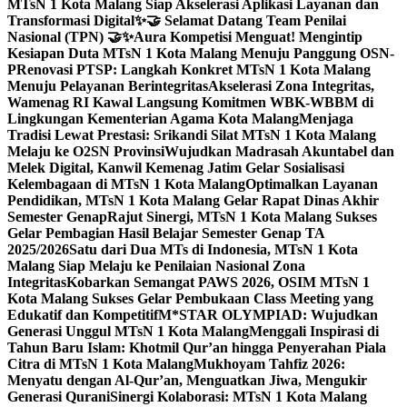
MTsN 1 Kota Malang Siap Akselerasi Aplikasi Layanan dan
Transformasi Digital
✨🤝 Selamat Datang Team Penilai
Nasional (TPN) 🤝✨
Aura Kompetisi Menguat! Mengintip
Kesiapan Duta MTsN 1 Kota Malang Menuju Panggung OSN-
P
Renovasi PTSP: Langkah Konkret MTsN 1 Kota Malang
Menuju Pelayanan Berintegritas
Akselerasi Zona Integritas,
Wamenag RI Kawal Langsung Komitmen WBK-WBBM di
Lingkungan Kementerian Agama Kota Malang
Menjaga
Tradisi Lewat Prestasi: Srikandi Silat MTsN 1 Kota Malang
Melaju ke O2SN Provinsi
Wujudkan Madrasah Akuntabel dan
Melek Digital, Kanwil Kemenag Jatim Gelar Sosialisasi
Kelembagaan di MTsN 1 Kota Malang
Optimalkan Layanan
Pendidikan, MTsN 1 Kota Malang Gelar Rapat Dinas Akhir
Semester Genap
Rajut Sinergi, MTsN 1 Kota Malang Sukses
Gelar Pembagian Hasil Belajar Semester Genap TA
2025/2026
Satu dari Dua MTs di Indonesia, MTsN 1 Kota
Malang Siap Melaju ke Penilaian Nasional Zona
Integritas
Kobarkan Semangat PAWS 2026, OSIM MTsN 1
Kota Malang Sukses Gelar Pembukaan Class Meeting yang
Edukatif dan Kompetitif
M*STAR OLYMPIAD: Wujudkan
Generasi Unggul MTsN 1 Kota Malang
Menggali Inspirasi di
Tahun Baru Islam: Khotmil Qur’an hingga Penyerahan Piala
Citra di MTsN 1 Kota Malang
Mukhoyam Tahfiz 2026:
Menyatu dengan Al-Qur’an, Menguatkan Jiwa, Mengukir
Generasi Qurani
Sinergi Kolaborasi: MTsN 1 Kota Malang