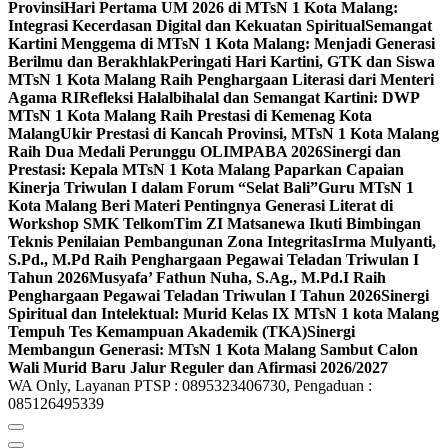
Provinsi
Hari Pertama UM 2026 di MTsN 1 Kota Malang:
Integrasi Kecerdasan Digital dan Kekuatan Spiritual
Semangat
Kartini Menggema di MTsN 1 Kota Malang: Menjadi Generasi
Berilmu dan Berakhlak
Peringati Hari Kartini, GTK dan Siswa
MTsN 1 Kota Malang Raih Penghargaan Literasi dari Menteri
Agama RI
Refleksi Halalbihalal dan Semangat Kartini: DWP
MTsN 1 Kota Malang Raih Prestasi di Kemenag Kota
Malang
Ukir Prestasi di Kancah Provinsi, MTsN 1 Kota Malang
Raih Dua Medali Perunggu OLIMPABA 2026
Sinergi dan
Prestasi: Kepala MTsN 1 Kota Malang Paparkan Capaian
Kinerja Triwulan I dalam Forum “Selat Bali”
Guru MTsN 1
Kota Malang Beri Materi Pentingnya Generasi Literat di
Workshop SMK Telkom
Tim ZI Matsanewa Ikuti Bimbingan
Teknis Penilaian Pembangunan Zona Integritas
Irma Mulyanti,
S.Pd., M.Pd Raih Penghargaan Pegawai Teladan Triwulan I
Tahun 2026
Musyafa’ Fathun Nuha, S.Ag., M.Pd.I Raih
Penghargaan Pegawai Teladan Triwulan I Tahun 2026
Sinergi
Spiritual dan Intelektual: Murid Kelas IX MTsN 1 kota Malang
Tempuh Tes Kemampuan Akademik (TKA)
Sinergi
Membangun Generasi: MTsN 1 Kota Malang Sambut Calon
Wali Murid Baru Jalur Reguler dan Afirmasi 2026/2027
WA Only, Layanan PTSP : 0895323406730, Pengaduan :
085126495339