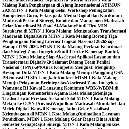
Malang Raih Penghargaan di Ajang Internasional AYIMUN
2026
MTsN 1 Kota Malang Gelar Workshop Peningkatan
Kompetensi Guru, Fokus pada Media Digital dan Kurikulum
Madrasah
Perkuat Sinergi, Komite dan Manajemen Madrasah
Gelar Koordinasi Ma’had Al-Madany
Studi Tiru MIN
Surakarta di MTsN 1 Kota Malang: Menguatkan Transformasi
Madrasah Digital
Guru MTsN 1 Kota Malang Borong Tiga
Penghargaan Bidang Literasi Tingkat Nasional 2026
Siap
Hadapi TPN 2026, MTsN 1 Kota Malang Perkuat Koordinasi
dan Strategi Zona Integritas
Studi Tiru ke Kemenag Bantul,
MTsN 1 Kota Malang Siap Akselerasi Aplikasi Layanan dan
Transformasi Digital
✨🤝 Selamat Datang Team Penilai
Nasional (TPN) 🤝✨
Aura Kompetisi Menguat! Mengintip
Kesiapan Duta MTsN 1 Kota Malang Menuju Panggung OSN-
P
Renovasi PTSP: Langkah Konkret MTsN 1 Kota Malang
Menuju Pelayanan Berintegritas
Akselerasi Zona Integritas,
Wamenag RI Kawal Langsung Komitmen WBK-WBBM di
Lingkungan Kementerian Agama Kota Malang
Menjaga
Tradisi Lewat Prestasi: Srikandi Silat MTsN 1 Kota Malang
Melaju ke O2SN Provinsi
Wujudkan Madrasah Akuntabel dan
Melek Digital, Kanwil Kemenag Jatim Gelar Sosialisasi
Kelembagaan di MTsN 1 Kota Malang
Optimalkan Layanan
Pendidikan, MTsN 1 Kota Malang Gelar Rapat Dinas Akhir
Semester Genap
Rajut Sinergi, MTsN 1 Kota Malang Sukses