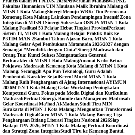
Prancis dalam M.I.N.D.S. 2026
Penyerahan Mahasiswa PKL
Fakultas Humaniora UIN Maulana Malik Ibrahim Malang di
MTsN 1 Kota Malang
Sinergi Menuju WBK: Tim Perencana
Kemenag Kota Malang Lakukan Pendampingan Intensif Zona
Integritas di MTsN 1
Sinergi Sukseskan OSN-P: MTsN 1 Kota
Malang Fasilitasi 53 Pelajar Hebat Tingkat Provinsi
Perkuat
Sistem TI, MTsN 1 Kota Malang Belajar Praktik Baik ke
P3TIM MAN 2
Sambut Tahun Ajaran Baru, MTsN 1 Kota
Malang Gelar Apel Pembukaan Matamuda 2026/2027 dengan
Semangat “Mendidik dengan Cinta”
Sinergi Madrasah dan
Orang Tua: Kunci Sukses Mengantarkan Generasi
Berkarakter di MTsN 1 Kota Malang
Amanat Kritis Ketua
Pokjawas Madrasah Kemenag Kota Malang di MTsN 1 Kota
Malang: Secanggih Apa Pun Teknologi, Guru Adalah
Pembentuk Karakter Sejati
Keren! Murid MTsN 1 Kota
Malang Raih Penghargaan di Ajang Internasional AYIMUN
2026
MTsN 1 Kota Malang Gelar Workshop Peningkatan
Kompetensi Guru, Fokus pada Media Digital dan Kurikulum
Madrasah
Perkuat Sinergi, Komite dan Manajemen Madrasah
Gelar Koordinasi Ma’had Al-Madany
Studi Tiru MIN
Surakarta di MTsN 1 Kota Malang: Menguatkan Transformasi
Madrasah Digital
Guru MTsN 1 Kota Malang Borong Tiga
Penghargaan Bidang Literasi Tingkat Nasional 2026
Siap
Hadapi TPN 2026, MTsN 1 Kota Malang Perkuat Koordinasi
dan Strategi Zona Integritas
Studi Tiru ke Kemenag Bantul,