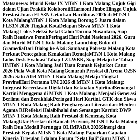
Matsanewa: Murid Kelas IX MTsN 1 Kota Malang Unjuk Gigi
dalam Ujian Praktik Kolaboratif
Harmoni Jimbe Hingga Unjuk
Prestasi Juara FLS3N Getarkan Hardiknas 2026 di MTsN 1
Kota Malang
MTsN 1 Kota Malang Borong 5 Juara dalam
FLS3N 2026 Tingkat Kota
Delapan Siswa MTsN 1 Kota
Malang Lolos Seleksi Ketat Calon Taruna Nusantara, Siap
Raih Beasiswa Penuh
Peringati Hari Puisi Nasional 2026, Guru
dan Murid MTsN 1 Kota Malang Launching Buku di
Gramedia
Dari Dialog ke Aksi: Sambang Polresta Malang Kota
Perkuat Pencegahan Kenakalan Remaja
MTsN 1 Kota Malang
Lolos Desk Evaluasi Tahap I ZI-WBK, Siap Melaju ke Tahap
II
MTsN 1 Kota Malang Jadi Tuan Rumah Kejurkot Catur
2026 Piala Wali Kota Malang
Gemuruh Prestasi di Arena O2SN
2026: Satu Atlet MTsN 1 Kota Malang Melaju Tingkat
Provinsi
Hari Pertama UM 2026 di MTsN 1 Kota Malang:
Integrasi Kecerdasan Digital dan Kekuatan Spiritual
Semangat
Kartini Menggema di MTsN 1 Kota Malang: Menjadi Generasi
Berilmu dan Berakhlak
Peringati Hari Kartini, GTK dan Siswa
MTsN 1 Kota Malang Raih Penghargaan Literasi dari Menteri
Agama RI
Refleksi Halalbihalal dan Semangat Kartini: DWP
MTsN 1 Kota Malang Raih Prestasi di Kemenag Kota
Malang
Ukir Prestasi di Kancah Provinsi, MTsN 1 Kota Malang
Raih Dua Medali Perunggu OLIMPABA 2026
Sinergi dan
Prestasi: Kepala MTsN 1 Kota Malang Paparkan Capaian
Kinerja Triwulan I dalam Forum “Selat Bali”
Guru MTsN 1