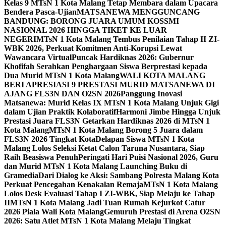
Kelas 9 MTsN 1 Kota Malang Tetap Membara dalam Upacara
Bendera Pasca-Ujian
MATSANEWA MENGGUNCANG
BANDUNG: BORONG JUARA UMUM KOSSMI
NASIONAL 2026 HINGGA TIKET KE LUAR
NEGERI
MTsN 1 Kota Malang Tembus Penilaian Tahap II ZI-
WBK 2026, Perkuat Komitmen Anti-Korupsi Lewat
Wawancara Virtual
Puncak Hardiknas 2026: Gubernur
Khofifah Serahkan Penghargaan Siswa Berprestasi kepada
Dua Murid MTsN 1 Kota Malang
WALI KOTA MALANG
BERI APRESIASI 9 PRESTASI MURID MATSANEWA DI
AJANG FLS3N DAN O2SN 2026
Panggung Inovasi
Matsanewa: Murid Kelas IX MTsN 1 Kota Malang Unjuk Gigi
dalam Ujian Praktik Kolaboratif
Harmoni Jimbe Hingga Unjuk
Prestasi Juara FLS3N Getarkan Hardiknas 2026 di MTsN 1
Kota Malang
MTsN 1 Kota Malang Borong 5 Juara dalam
FLS3N 2026 Tingkat Kota
Delapan Siswa MTsN 1 Kota
Malang Lolos Seleksi Ketat Calon Taruna Nusantara, Siap
Raih Beasiswa Penuh
Peringati Hari Puisi Nasional 2026, Guru
dan Murid MTsN 1 Kota Malang Launching Buku di
Gramedia
Dari Dialog ke Aksi: Sambang Polresta Malang Kota
Perkuat Pencegahan Kenakalan Remaja
MTsN 1 Kota Malang
Lolos Desk Evaluasi Tahap I ZI-WBK, Siap Melaju ke Tahap
II
MTsN 1 Kota Malang Jadi Tuan Rumah Kejurkot Catur
2026 Piala Wali Kota Malang
Gemuruh Prestasi di Arena O2SN
2026: Satu Atlet MTsN 1 Kota Malang Melaju Tingkat