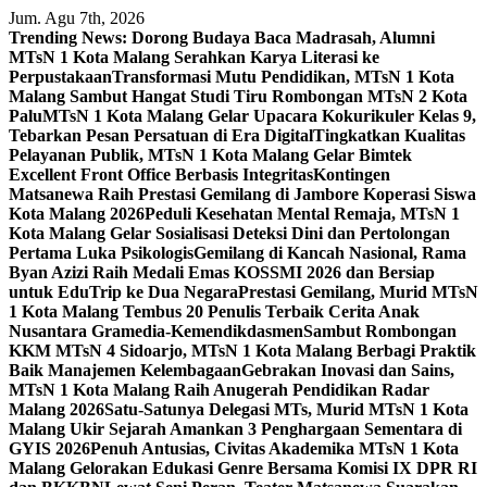
Skip
Jum. Agu 7th, 2026
to
Trending News:
Dorong Budaya Baca Madrasah, Alumni
content
MTsN 1 Kota Malang Serahkan Karya Literasi ke
Perpustakaan
Transformasi Mutu Pendidikan, MTsN 1 Kota
Malang Sambut Hangat Studi Tiru Rombongan MTsN 2 Kota
Palu
MTsN 1 Kota Malang Gelar Upacara Kokurikuler Kelas 9,
Tebarkan Pesan Persatuan di Era Digital
Tingkatkan Kualitas
Pelayanan Publik, MTsN 1 Kota Malang Gelar Bimtek
Excellent Front Office Berbasis Integritas
Kontingen
Matsanewa Raih Prestasi Gemilang di Jambore Koperasi Siswa
Kota Malang 2026
Peduli Kesehatan Mental Remaja, MTsN 1
Kota Malang Gelar Sosialisasi Deteksi Dini dan Pertolongan
Pertama Luka Psikologis
Gemilang di Kancah Nasional, Rama
Byan Azizi Raih Medali Emas KOSSMI 2026 dan Bersiap
untuk EduTrip ke Dua Negara
Prestasi Gemilang, Murid MTsN
1 Kota Malang Tembus 20 Penulis Terbaik Cerita Anak
Nusantara Gramedia-Kemendikdasmen
Sambut Rombongan
KKM MTsN 4 Sidoarjo, MTsN 1 Kota Malang Berbagi Praktik
Baik Manajemen Kelembagaan
Gebrakan Inovasi dan Sains,
MTsN 1 Kota Malang Raih Anugerah Pendidikan Radar
Malang 2026
Satu-Satunya Delegasi MTs, Murid MTsN 1 Kota
Malang Ukir Sejarah Amankan 3 Penghargaan Sementara di
GYIS 2026
Penuh Antusias, Civitas Akademika MTsN 1 Kota
Malang Gelorakan Edukasi Genre Bersama Komisi IX DPR RI