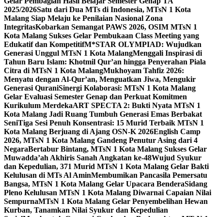
Gelar Pembagian Hasil Belajar Semester Genap TA
2025/2026
Satu dari Dua MTs di Indonesia, MTsN 1 Kota
Malang Siap Melaju ke Penilaian Nasional Zona
Integritas
Kobarkan Semangat PAWS 2026, OSIM MTsN 1
Kota Malang Sukses Gelar Pembukaan Class Meeting yang
Edukatif dan Kompetitif
M*STAR OLYMPIAD: Wujudkan
Generasi Unggul MTsN 1 Kota Malang
Menggali Inspirasi di
Tahun Baru Islam: Khotmil Qur’an hingga Penyerahan Piala
Citra di MTsN 1 Kota Malang
Mukhoyam Tahfiz 2026:
Menyatu dengan Al-Qur’an, Menguatkan Jiwa, Mengukir
Generasi Qurani
Sinergi Kolaborasi: MTsN 1 Kota Malang
Gelar Evaluasi Semester Genap dan Perkuat Komitmen
Kurikulum Merdeka
ART SPECTA 2: Bukti Nyata MTsN 1
Kota Malang Jadi Ruang Tumbuh Generasi Emas Berbakat
Seni
Tiga Sesi Penuh Konsentrasi: 15 Murid Terbaik MTsN 1
Kota Malang Berjuang di Ajang OSN-K 2026
English Camp
2026, MTsN 1 Kota Malang Gandeng Penutur Asing dari 4
Negara
Bertabur Bintang, MTsN 1 Kota Malang Sukses Gelar
Muwadda’ah Akhiris Sanah Angkatan ke-48
Wujud Syukur
dan Kepedulian, 371 Murid MTsN 1 Kota Malang Gelar Bakti
Kelulusan di MTs Al Amin
Membumikan Pancasila Pemersatu
Bangsa, MTsN 1 Kota Malang Gelar Upacara Bendera
Sidang
Pleno Kelulusan MTsN 1 Kota Malang Diwarnai Capaian Nilai
Sempurna
MTsN 1 Kota Malang Gelar Penyembelihan Hewan
Kurban, Tanamkan Nilai Syukur dan Kepedulian