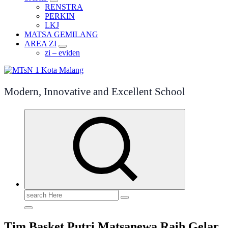
RENSTRA
PERKIN
LKJ
MATSA GEMILANG
AREA ZI
zi – eviden
Modern, Innovative and Excellent School
Search
for:
Tim Basket Putri Matsanewa Raih Gelar