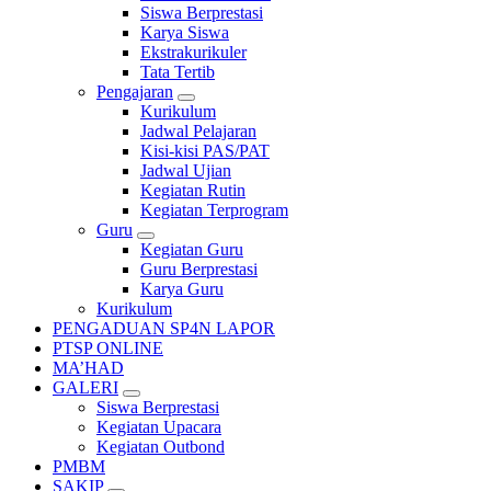
Siswa Berprestasi
Karya Siswa
Ekstrakurikuler
Tata Tertib
Pengajaran
Kurikulum
Jadwal Pelajaran
Kisi-kisi PAS/PAT
Jadwal Ujian
Kegiatan Rutin
Kegiatan Terprogram
Guru
Kegiatan Guru
Guru Berprestasi
Karya Guru
Kurikulum
PENGADUAN SP4N LAPOR
PTSP ONLINE
MA’HAD
GALERI
Siswa Berprestasi
Kegiatan Upacara
Kegiatan Outbond
PMBM
SAKIP