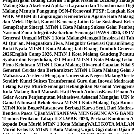
Penghargaan Bidang Literasi Tingkat Nasional 2026
Siap Hadapi
Malang Siap Akselerasi Aplikasi Layanan dan Transformasi Digi
Malang Menuju Panggung OSN-P
Renovasi PTSP: Langkah Kon
WBK-WBBM di Lingkungan Kementerian Agama Kota Malang
dan Melek Digital, Kanwil Kemenag Jatim Gelar Sosialisasi Ke
Genap
Rajut Sinergi, MTsN 1 Kota Malang Sukses Gelar Pembag
Nasional Zona Integritas
Kobarkan Semangat PAWS 2026, OSIM M
Generasi Unggul MTsN 1 Kota Malang
Menggali Inspirasi di T
Al-Qur’an, Menguatkan Jiwa, Mengukir Generasi Qurani
Siner
Bukti Nyata MTsN 1 Kota Malang Jadi Ruang Tumbuh Generas
2026
English Camp 2026, MTsN 1 Kota Malang Gandeng Penutur
Syukur dan Kepedulian, 371 Murid MTsN 1 Kota Malang Gelar 
Pleno Kelulusan MTsN 1 Kota Malang Diwarnai Capaian Nilai
Generasi Cerdas dan Berkarakter: MTsN 1 Kota Malang Gelar 
Mahasiswa Asistensi Mengajar Universitas Negeri Malang
Aksele
Sendiri: Kunci Sukses Transformasi Guru dan Inovasi Madrasa
Lelang Karya Murid
Semangat Kebangkitan Nasional Menggema
Kota Malang Ikuti Manasik Haji Penuh Antusias
Kawal Enam Are
Gelar Acara Penjemputan Mahasiswa Asistensi Mengajar UIN
Gamal Albinsaid Bekali Siswa MTsN 1 Kota Malang Tiga Kunci
MTsN Kota Bogor
Matsanewa Berbagi Karya Seni, Dari Madra
Bendera Pasca-Ujian
MATSANEWA MENGGUNCANG BANDUNG
Tembus Penilaian Tahap II ZI-WBK 2026, Perkuat Komitmen A
kepada Dua Murid MTsN 1 Kota Malang
WALI KOTA MALANG
Murid Kelas IX MTsN 1 Kota Malang Unjuk Gigi dalam Ujian Pr