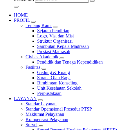
HOME
PROFIL
Tentang Kami
Sejarah Pendirian
Logo, Visi dan Misi
Struktur Organisasi
Sambutan Kepala Madrasah
Prestasi Madrasah
Civitas Akademik
Pendidik dan Tenaga Kependidikan
Fasilitas
Gedung & Ruang
Sarana Olah Raga
Bimbingan Konseling
Unit Kesehatan Sekolah
Perpustakaan
LAYANAN
Standar Layanan
Standar Operasional Prosedur PTSP
Maklumat Pelayanan
Kompensasi Pelayanan
Survei
Survei Persepsi Kualitas Pelayanan (SPKP)