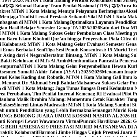
 TPN 2026, MTsN 1 Kota Malang Perkuat Koordinasi dan Strategi
tal
✨🤝 Selamat Datang Team Penilai Nasional (TPN) 🤝✨
Aura Ko
kret MTsN 1 Kota Malang Menuju Pelayanan Berintegritas
Akse
Menjaga Tradisi Lewat Prestasi: Srikandi Silat MTsN 1 Kota Ma
lembagaan di MTsN 1 Kota Malang
Optimalkan Layanan Pendidikan
ian Hasil Belajar Semester Genap TA 2025/2026
Satu dari Dua MT
TsN 1 Kota Malang Sukses Gelar Pembukaan Class Meeting yan
ahun Baru Islam: Khotmil Qur’an hingga Penyerahan Piala Citra 
gi Kolaborasi: MTsN 1 Kota Malang Gelar Evaluasi Semester Ge
i Emas Berbakat Seni
Tiga Sesi Penuh Konsentrasi: 15 Murid T
 Asing dari 4 Negara
Bertabur Bintang, MTsN 1 Kota Malang Su
Bakti Kelulusan di MTs Al Amin
Membumikan Pancasila Pemersa
 Sempurna
MTsN 1 Kota Malang Gelar Penyembelihan Hewan Kurba
Asesmen Sumatif Akhir Tahun (ASAT) 2025/2026
Menanam Inspira
rasi Kelas Koding dan Robotik, MTsN 1 Kota Malang Gali Ilm
h Menurut Dr. Akhmad Sruji Bahtiar
Matsanewa Sukses Gelar Pun
 di MTsN 1 Kota Malang: Jaga Tunas Bangsa Demi Kedaulatan 
a Perubahan, Tim Penilai Internal Kemenag RI Evaluasi Pilot 
 Maulana Malik Ibrahim Malang: Momentum Cetak Karakter Ta
 Sukses
Sinergi Lintas Madrasah: MTsN 1 Kota Malang Sambut St
sah untuk Pendidikan yang Lebih Bermakna
Semangat Murid Kel
: BORONG JUARA UMUM KOSSMI NASIONAL 2026 HI
nti-Korupsi Lewat Wawancara Virtual
Puncak Hardiknas 2026: G
 BERI APRESIASI 9 PRESTASI MURID MATSANEWA DI A
aktik Kolaboratif
Harmoni Jimbe Hingga Unjuk Prestasi Juara 