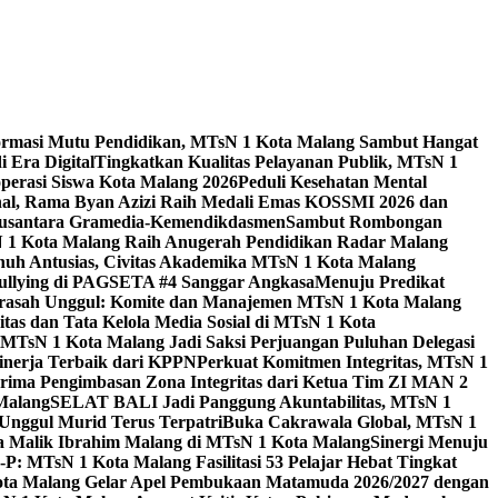
ormasi Mutu Pendidikan, MTsN 1 Kota Malang Sambut Hangat
 Era Digital
Tingkatkan Kualitas Pelayanan Publik, MTsN 1
perasi Siswa Kota Malang 2026
Peduli Kesehatan Mental
nal, Rama Byan Azizi Raih Medali Emas KOSSMI 2026 dan
 Nusantara Gramedia-Kemendikdasmen
Sambut Rombongan
N 1 Kota Malang Raih Anugerah Pendidikan Radar Malang
nuh Antusias, Civitas Akademika MTsN 1 Kota Malang
Bullying di PAGSETA #4 Sanggar Angkasa
Menuju Predikat
rasah Unggul: Komite dan Manajemen MTsN 1 Kota Malang
as dan Tata Kelola Media Sosial di MTsN 1 Kota
MTsN 1 Kota Malang Jadi Saksi Perjuangan Puluhan Delegasi
kinerja Terbaik dari KPPN
Perkuat Komitmen Integritas, MTsN 1
ima Pengimbasan Zona Integritas dari Ketua Tim ZI MAN 2
 Malang
SELAT BALI Jadi Panggung Akuntabilitas, MTsN 1
Unggul Murid Terus Terpatri
Buka Cakrawala Global, MTsN 1
 Malik Ibrahim Malang di MTsN 1 Kota Malang
Sinergi Menuju
P: MTsN 1 Kota Malang Fasilitasi 53 Pelajar Hebat Tingkat
ta Malang Gelar Apel Pembukaan Matamuda 2026/2027 dengan