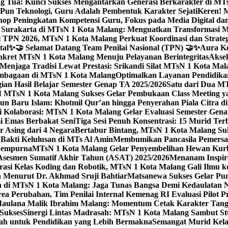
g Tua: Kunci Sukses Mengantarkan Generasi Berkarakter di MT
Pun Teknologi, Guru Adalah Pembentuk Karakter Sejati
Keren! 
op Peningkatan Kompetensi Guru, Fokus pada Media Digital d
 Surakarta di MTsN 1 Kota Malang: Menguatkan Transformasi M
 TPN 2026, MTsN 1 Kota Malang Perkuat Koordinasi dan Strategi
tal
✨🤝 Selamat Datang Team Penilai Nasional (TPN) 🤝✨
Aura Ko
kret MTsN 1 Kota Malang Menuju Pelayanan Berintegritas
Akse
Menjaga Tradisi Lewat Prestasi: Srikandi Silat MTsN 1 Kota Ma
lembagaan di MTsN 1 Kota Malang
Optimalkan Layanan Pendidikan
ian Hasil Belajar Semester Genap TA 2025/2026
Satu dari Dua MT
TsN 1 Kota Malang Sukses Gelar Pembukaan Class Meeting yan
ahun Baru Islam: Khotmil Qur’an hingga Penyerahan Piala Citra 
gi Kolaborasi: MTsN 1 Kota Malang Gelar Evaluasi Semester Ge
i Emas Berbakat Seni
Tiga Sesi Penuh Konsentrasi: 15 Murid T
 Asing dari 4 Negara
Bertabur Bintang, MTsN 1 Kota Malang Su
Bakti Kelulusan di MTs Al Amin
Membumikan Pancasila Pemersa
 Sempurna
MTsN 1 Kota Malang Gelar Penyembelihan Hewan Kurba
Asesmen Sumatif Akhir Tahun (ASAT) 2025/2026
Menanam Inspira
rasi Kelas Koding dan Robotik, MTsN 1 Kota Malang Gali Ilm
h Menurut Dr. Akhmad Sruji Bahtiar
Matsanewa Sukses Gelar Pun
 di MTsN 1 Kota Malang: Jaga Tunas Bangsa Demi Kedaulatan 
a Perubahan, Tim Penilai Internal Kemenag RI Evaluasi Pilot 
 Maulana Malik Ibrahim Malang: Momentum Cetak Karakter Ta
 Sukses
Sinergi Lintas Madrasah: MTsN 1 Kota Malang Sambut St
sah untuk Pendidikan yang Lebih Bermakna
Semangat Murid Kel