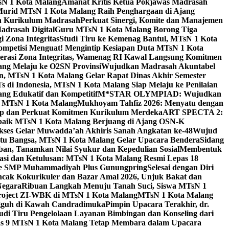
sN 1 Kota Malang
Amanat Kritis Ketua Pokjawas Madrasah
Murid MTsN 1 Kota Malang Raih Penghargaan di Ajang
an Kurikulum Madrasah
Perkuat Sinergi, Komite dan Manajemen
adrasah Digital
Guru MTsN 1 Kota Malang Borong Tiga
 Zona Integritas
Studi Tiru ke Kemenag Bantul, MTsN 1 Kota
mpetisi Menguat! Mengintip Kesiapan Duta MTsN 1 Kota
lerasi Zona Integritas, Wamenag RI Kawal Langsung Komitmen
lang Melaju ke O2SN Provinsi
Wujudkan Madrasah Akuntabel
, MTsN 1 Kota Malang Gelar Rapat Dinas Akhir Semester
s di Indonesia, MTsN 1 Kota Malang Siap Melaju ke Penilaian
g Edukatif dan Kompetitif
M*STAR OLYMPIAD: Wujudkan
di MTsN 1 Kota Malang
Mukhoyam Tahfiz 2026: Menyatu dengan
nap dan Perkuat Komitmen Kurikulum Merdeka
ART SPECTA 2:
erbaik MTsN 1 Kota Malang Berjuang di Ajang OSN-K
kses Gelar Muwadda’ah Akhiris Sanah Angkatan ke-48
Wujud
tu Bangsa, MTsN 1 Kota Malang Gelar Upacara Bendera
Sidang
n, Tanamkan Nilai Syukur dan Kepedulian Sosial
Membentuk
si dan Ketulusan: MTsN 1 Kota Malang Resmi Lepas 18
u ke SMP Muhammadiyah Plus Gunungpring
Selesai dengan Diri
cak Kokurikuler dan Bazar Amal 2026, Unjuk Bakat dan
Negara
Ribuan Langkah Menuju Tanah Suci, Siswa MTsN 1
Project ZI-WBK di MTsN 1 Kota Malang
MTsN 1 Kota Malang
ngguh di Kawah Candradimuka
Pimpin Upacara Terakhir, dr.
udi Tiru Pengelolaan Layanan Bimbingan dan Konseling dari
as 9 MTsN 1 Kota Malang Tetap Membara dalam Upacara