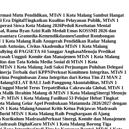
ormasi Mutu Pendidikan, MTsN 1 Kota Malang Sambut Hangat
 Era Digital
Tingkatkan Kualitas Pelayanan Publik, MTsN 1
perasi Siswa Kota Malang 2026
Peduli Kesehatan Mental
nal, Rama Byan Azizi Raih Medali Emas KOSSMI 2026 dan
 Nusantara Gramedia-Kemendikdasmen
Sambut Rombongan
N 1 Kota Malang Raih Anugerah Pendidikan Radar Malang
nuh Antusias, Civitas Akademika MTsN 1 Kota Malang
Bullying di PAGSETA #4 Sanggar Angkasa
Menuju Predikat
rasah Unggul: Komite dan Manajemen MTsN 1 Kota Malang
as dan Tata Kelola Media Sosial di MTsN 1 Kota
MTsN 1 Kota Malang Jadi Saksi Perjuangan Puluhan Delegasi
kinerja Terbaik dari KPPN
Perkuat Komitmen Integritas, MTsN 1
ima Pengimbasan Zona Integritas dari Ketua Tim ZI MAN 2
 Malang
SELAT BALI Jadi Panggung Akuntabilitas, MTsN 1
Unggul Murid Terus Terpatri
Buka Cakrawala Global, MTsN 1
 Malik Ibrahim Malang di MTsN 1 Kota Malang
Sinergi Menuju
P: MTsN 1 Kota Malang Fasilitasi 53 Pelajar Hebat Tingkat
ta Malang Gelar Apel Pembukaan Matamuda 2026/2027 dengan
sN 1 Kota Malang
Amanat Kritis Ketua Pokjawas Madrasah
Murid MTsN 1 Kota Malang Raih Penghargaan di Ajang
an Kurikulum Madrasah
Perkuat Sinergi, Komite dan Manajemen
adrasah Digital
Guru MTsN 1 Kota Malang Borong Tiga