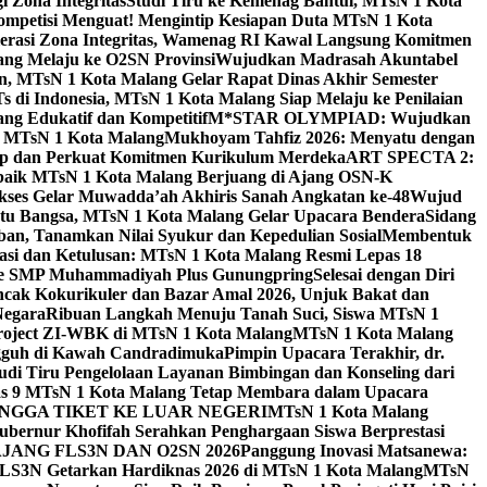
 Zona Integritas
Studi Tiru ke Kemenag Bantul, MTsN 1 Kota
mpetisi Menguat! Mengintip Kesiapan Duta MTsN 1 Kota
lerasi Zona Integritas, Wamenag RI Kawal Langsung Komitmen
lang Melaju ke O2SN Provinsi
Wujudkan Madrasah Akuntabel
, MTsN 1 Kota Malang Gelar Rapat Dinas Akhir Semester
s di Indonesia, MTsN 1 Kota Malang Siap Melaju ke Penilaian
g Edukatif dan Kompetitif
M*STAR OLYMPIAD: Wujudkan
di MTsN 1 Kota Malang
Mukhoyam Tahfiz 2026: Menyatu dengan
nap dan Perkuat Komitmen Kurikulum Merdeka
ART SPECTA 2:
erbaik MTsN 1 Kota Malang Berjuang di Ajang OSN-K
kses Gelar Muwadda’ah Akhiris Sanah Angkatan ke-48
Wujud
tu Bangsa, MTsN 1 Kota Malang Gelar Upacara Bendera
Sidang
n, Tanamkan Nilai Syukur dan Kepedulian Sosial
Membentuk
si dan Ketulusan: MTsN 1 Kota Malang Resmi Lepas 18
u ke SMP Muhammadiyah Plus Gunungpring
Selesai dengan Diri
cak Kokurikuler dan Bazar Amal 2026, Unjuk Bakat dan
Negara
Ribuan Langkah Menuju Tanah Suci, Siswa MTsN 1
Project ZI-WBK di MTsN 1 Kota Malang
MTsN 1 Kota Malang
ngguh di Kawah Candradimuka
Pimpin Upacara Terakhir, dr.
udi Tiru Pengelolaan Layanan Bimbingan dan Konseling dari
as 9 MTsN 1 Kota Malang Tetap Membara dalam Upacara
NGGA TIKET KE LUAR NEGERI
MTsN 1 Kota Malang
ubernur Khofifah Serahkan Penghargaan Siswa Berprestasi
JANG FLS3N DAN O2SN 2026
Panggung Inovasi Matsanewa:
FLS3N Getarkan Hardiknas 2026 di MTsN 1 Kota Malang
MTsN