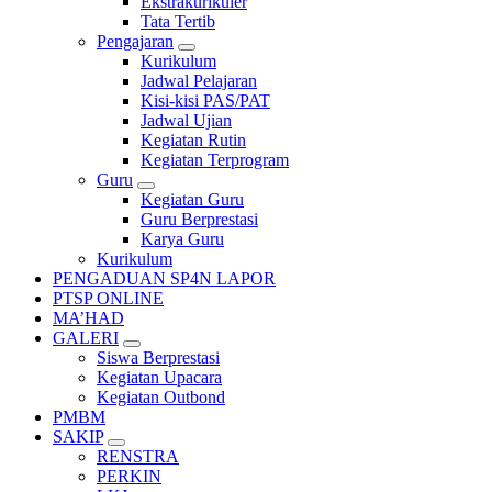
Ekstrakurikuler
Tata Tertib
Pengajaran
Kurikulum
Jadwal Pelajaran
Kisi-kisi PAS/PAT
Jadwal Ujian
Kegiatan Rutin
Kegiatan Terprogram
Guru
Kegiatan Guru
Guru Berprestasi
Karya Guru
Kurikulum
PENGADUAN SP4N LAPOR
PTSP ONLINE
MA’HAD
GALERI
Siswa Berprestasi
Kegiatan Upacara
Kegiatan Outbond
PMBM
SAKIP
RENSTRA
PERKIN