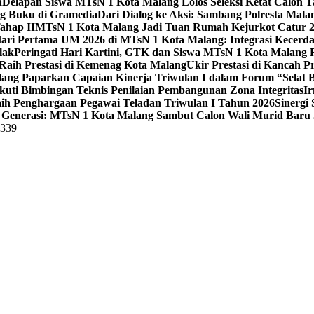
a
Delapan Siswa MTsN 1 Kota Malang Lolos Seleksi Ketat Calon T
ng Buku di Gramedia
Dari Dialog ke Aksi: Sambang Polresta Mal
ahap II
MTsN 1 Kota Malang Jadi Tuan Rumah Kejurkot Catur 20
ari Pertama UM 2026 di MTsN 1 Kota Malang: Integrasi Kecerdas
lak
Peringati Hari Kartini, GTK dan Siswa MTsN 1 Kota Malang 
Raih Prestasi di Kemenag Kota Malang
Ukir Prestasi di Kancah 
lang Paparkan Capaian Kinerja Triwulan I dalam Forum “Selat B
uti Bimbingan Teknis Penilaian Pembangunan Zona Integritas
Ir
aih Penghargaan Pegawai Teladan Triwulan I Tahun 2026
Sinergi
Generasi: MTsN 1 Kota Malang Sambut Calon Wali Murid Baru J
5339