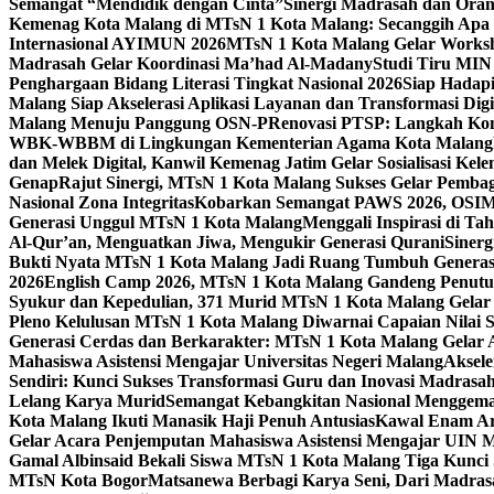
Semangat “Mendidik dengan Cinta”
Sinergi Madrasah dan Oran
Kemenag Kota Malang di MTsN 1 Kota Malang: Secanggih Apa 
Internasional AYIMUN 2026
MTsN 1 Kota Malang Gelar Worksh
Madrasah Gelar Koordinasi Ma’had Al-Madany
Studi Tiru MIN
Penghargaan Bidang Literasi Tingkat Nasional 2026
Siap Hadapi
Malang Siap Akselerasi Aplikasi Layanan dan Transformasi Digi
Malang Menuju Panggung OSN-P
Renovasi PTSP: Langkah Kon
WBK-WBBM di Lingkungan Kementerian Agama Kota Malang
dan Melek Digital, Kanwil Kemenag Jatim Gelar Sosialisasi Ke
Genap
Rajut Sinergi, MTsN 1 Kota Malang Sukses Gelar Pembag
Nasional Zona Integritas
Kobarkan Semangat PAWS 2026, OSIM M
Generasi Unggul MTsN 1 Kota Malang
Menggali Inspirasi di T
Al-Qur’an, Menguatkan Jiwa, Mengukir Generasi Qurani
Siner
Bukti Nyata MTsN 1 Kota Malang Jadi Ruang Tumbuh Generas
2026
English Camp 2026, MTsN 1 Kota Malang Gandeng Penutur
Syukur dan Kepedulian, 371 Murid MTsN 1 Kota Malang Gelar 
Pleno Kelulusan MTsN 1 Kota Malang Diwarnai Capaian Nilai
Generasi Cerdas dan Berkarakter: MTsN 1 Kota Malang Gelar 
Mahasiswa Asistensi Mengajar Universitas Negeri Malang
Aksele
Sendiri: Kunci Sukses Transformasi Guru dan Inovasi Madrasa
Lelang Karya Murid
Semangat Kebangkitan Nasional Menggema
Kota Malang Ikuti Manasik Haji Penuh Antusias
Kawal Enam Are
Gelar Acara Penjemputan Mahasiswa Asistensi Mengajar UIN
Gamal Albinsaid Bekali Siswa MTsN 1 Kota Malang Tiga Kunci
MTsN Kota Bogor
Matsanewa Berbagi Karya Seni, Dari Madra