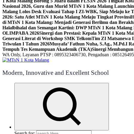
1 Kota Malang Borong 5 Juara dalam FLS3N 2026 Tingkat Kot
Nasional 2026, Guru dan Murid MTsN 1 Kota Malang Launchi
Malang Lolos Desk Evaluasi Tahap I ZI-WBK, Siap Melaju ke T
2026: Satu Atlet MTsN 1 Kota Malang Melaju Tingkat Provinsi
H
di MTsN 1 Kota Malang: Menjadi Generasi Berilmu dan Berakh
Halalbihalal dan Semangat Kartini: DWP MTsN 1 Kota Malang 
OLIMPABA 2026
Sinergi dan Prestasi: Kepala MTsN 1 Kota Ma
Generasi Literat di Workshop SMK Telkom
Tim ZI Matsanewa Ik
Triwulan I Tahun 2026
Musyafa’ Fathun Nuha, S.Ag., M.Pd.I R
Tempuh Tes Kemampuan Akademik (TKA)
Sinergi Membangun 
WA Only, Layanan PTSP : 0895323406730, Pengaduan : 08512649
Modern, Innovative and Excellent School
Search for: