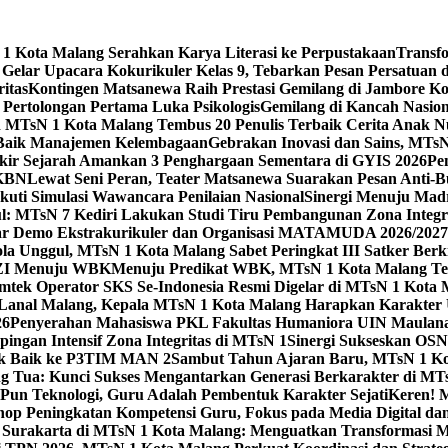
 Kota Malang Serahkan Karya Literasi ke Perpustakaan
Transf
elar Upacara Kokurikuler Kelas 9, Tebarkan Pesan Persatuan di
ritas
Kontingen Matsanewa Raih Prestasi Gemilang di Jambore Ko
n Pertolongan Pertama Luka Psikologis
Gemilang di Kancah Nasio
id MTsN 1 Kota Malang Tembus 20 Penulis Terbaik Cerita Anak
 Baik Manajemen Kelembagaan
Gebrakan Inovasi dan Sains, MTs
kir Sejarah Amankan 3 Penghargaan Sementara di GYIS 2026
Pe
KKBN
Lewat Seni Peran, Teater Matsanewa Suarakan Pesan Anti-
kuti Simulasi Wawancara Penilaian Nasional
Sinergi Menuju Mad
: MTsN 7 Kediri Lakukan Studi Tiru Pembangunan Zona Integrit
ar Demo Ekstrakurikuler dan Organisasi MATAMUDA 2026/2027
ola Unggul, MTsN 1 Kota Malang Sabet Peringkat III Satker Ber
i ZI Menuju WBK
Menuju Predikat WBK, MTsN 1 Kota Malang Ter
imtek Operator SKS Se-Indonesia Resmi Digelar di MTsN 1 Kota
i Lanal Malang, Kepala MTsN 1 Kota Malang Harapkan Karakter 
26
Penyerahan Mahasiswa PKL Fakultas Humaniora UIN Maulana
gan Intensif Zona Integritas di MTsN 1
Sinergi Sukseskan OSN-
tik Baik ke P3TIM MAN 2
Sambut Tahun Ajaran Baru, MTsN 1 Ko
g Tua: Kunci Sukses Mengantarkan Generasi Berkarakter di MT
Pun Teknologi, Guru Adalah Pembentuk Karakter Sejati
Keren! 
op Peningkatan Kompetensi Guru, Fokus pada Media Digital d
 Surakarta di MTsN 1 Kota Malang: Menguatkan Transformasi M