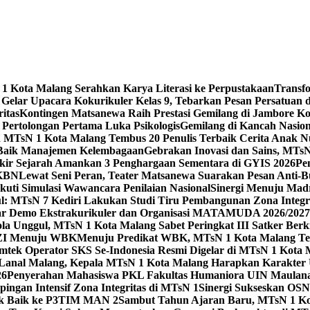
 Kota Malang Serahkan Karya Literasi ke Perpustakaan
Transf
elar Upacara Kokurikuler Kelas 9, Tebarkan Pesan Persatuan di
ritas
Kontingen Matsanewa Raih Prestasi Gemilang di Jambore Ko
n Pertolongan Pertama Luka Psikologis
Gemilang di Kancah Nasio
id MTsN 1 Kota Malang Tembus 20 Penulis Terbaik Cerita Anak
 Baik Manajemen Kelembagaan
Gebrakan Inovasi dan Sains, MTs
kir Sejarah Amankan 3 Penghargaan Sementara di GYIS 2026
Pe
KKBN
Lewat Seni Peran, Teater Matsanewa Suarakan Pesan Anti-
kuti Simulasi Wawancara Penilaian Nasional
Sinergi Menuju Mad
: MTsN 7 Kediri Lakukan Studi Tiru Pembangunan Zona Integrit
ar Demo Ekstrakurikuler dan Organisasi MATAMUDA 2026/2027
ola Unggul, MTsN 1 Kota Malang Sabet Peringkat III Satker Ber
i ZI Menuju WBK
Menuju Predikat WBK, MTsN 1 Kota Malang Ter
imtek Operator SKS Se-Indonesia Resmi Digelar di MTsN 1 Kota
i Lanal Malang, Kepala MTsN 1 Kota Malang Harapkan Karakter 
26
Penyerahan Mahasiswa PKL Fakultas Humaniora UIN Maulana
gan Intensif Zona Integritas di MTsN 1
Sinergi Sukseskan OSN-
tik Baik ke P3TIM MAN 2
Sambut Tahun Ajaran Baru, MTsN 1 Ko