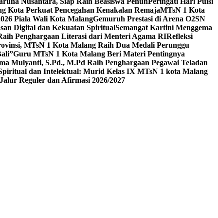
aruna Nusantara, Siap Raih Beasiswa Penuh
Peringati Hari Puisi
ang Kota Perkuat Pencegahan Kenakalan Remaja
MTsN 1 Kota
26 Piala Wali Kota Malang
Gemuruh Prestasi di Arena O2SN
an Digital dan Kekuatan Spiritual
Semangat Kartini Menggema
Raih Penghargaan Literasi dari Menteri Agama RI
Refleksi
Provinsi, MTsN 1 Kota Malang Raih Dua Medali Perunggu
ali”
Guru MTsN 1 Kota Malang Beri Materi Pentingnya
ma Mulyanti, S.Pd., M.Pd Raih Penghargaan Pegawai Teladan
 Spiritual dan Intelektual: Murid Kelas IX MTsN 1 kota Malang
alur Reguler dan Afirmasi 2026/2027