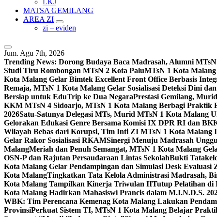
LKJ
MATSA GEMILANG
AREA ZI
zi – eviden
Jum. Agu 7th, 2026
Trending News:
Dorong Budaya Baca Madrasah, Alumni MTsN 1
Studi Tiru Rombongan MTsN 2 Kota Palu
MTsN 1 Kota Malang G
Kota Malang Gelar Bimtek Excellent Front Office Berbasis Integ
Remaja, MTsN 1 Kota Malang Gelar Sosialisasi Deteksi Dini da
Bersiap untuk EduTrip ke Dua Negara
Prestasi Gemilang, Mur
KKM MTsN 4 Sidoarjo, MTsN 1 Kota Malang Berbagi Praktik
2026
Satu-Satunya Delegasi MTs, Murid MTsN 1 Kota Malang U
Gelorakan Edukasi Genre Bersama Komisi IX DPR RI dan B
Wilayah Bebas dari Korupsi, Tim Inti ZI MTsN 1 Kota Malang I
Gelar Rakor Sosialisasi RKAM
Sinergi Menuju Madrasah Unggul
Malang
Meriah dan Penuh Semangat, MTsN 1 Kota Malang Gel
OSN-P dan Rajutan Persaudaraan Lintas Sekolah
Bukti Tatakel
Kota Malang Gelar Pendampingan dan Simulasi Desk Evaluas
Kota Malang
Tingkatkan Tata Kelola Administrasi Madrasah, B
Kota Malang Tampilkan Kinerja Triwulan II
Tutup Pelatihan d
Kota Malang Hadirkan Mahasiswi Prancis dalam M.I.N.D.S. 20
WBK: Tim Perencana Kemenag Kota Malang Lakukan Pendampin
Provinsi
Perkuat Sistem TI, MTsN 1 Kota Malang Belajar Prak