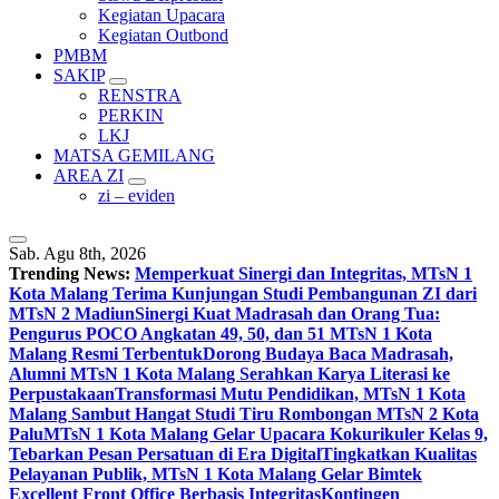
Kegiatan Upacara
Kegiatan Outbond
PMBM
SAKIP
RENSTRA
PERKIN
LKJ
MATSA GEMILANG
AREA ZI
zi – eviden
Sab. Agu 8th, 2026
Trending News:
Memperkuat Sinergi dan Integritas, MTsN 1
Kota Malang Terima Kunjungan Studi Pembangunan ZI dari
MTsN 2 Madiun
Sinergi Kuat Madrasah dan Orang Tua:
Pengurus POCO Angkatan 49, 50, dan 51 MTsN 1 Kota
Malang Resmi Terbentuk
Dorong Budaya Baca Madrasah,
Alumni MTsN 1 Kota Malang Serahkan Karya Literasi ke
Perpustakaan
Transformasi Mutu Pendidikan, MTsN 1 Kota
Malang Sambut Hangat Studi Tiru Rombongan MTsN 2 Kota
Palu
MTsN 1 Kota Malang Gelar Upacara Kokurikuler Kelas 9,
Tebarkan Pesan Persatuan di Era Digital
Tingkatkan Kualitas
Pelayanan Publik, MTsN 1 Kota Malang Gelar Bimtek
Excellent Front Office Berbasis Integritas
Kontingen