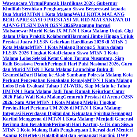
Wawancara Virtual
Puncak Hardiknas 2026: Gubernur
Khofifah Serahkan Penghargaan Siswa Berprestasi kepada
Dua Murid MTsN 1 Kota Malang
WALI KOTA MALANG
BERI APRESIASI 9 PRESTASI MURID MATSANEWA DI
AJANG FLS3N DAN O2SN 2026
Panggung Inovasi
Matsanewa: Murid Kelas IX MTsN 1 Kota Malang Unjuk Gigi
dalam Ujian Praktik Kolaboratif
Harmoni Jimbe Hingga Unjuk
Prestasi Juara FLS3N Getarkan Hardiknas 2026 di MTsN 1
Kota Malang
MTsN 1 Kota Malang Borong 5 Juara dalam
FLS3N 2026 Tingkat Kota
Delapan Siswa MTsN 1 Kota
Malang Lolos Seleksi Ketat Calon Taruna Nusantara, Siap
Raih Beasiswa Penuh
Peringati Hari Puisi Nasional 2026, Guru
dan Murid MTsN 1 Kota Malang Launching Buku di
Gramedia
Dari Dialog ke Aksi: Sambang Polresta Malang Kota
Perkuat Pencegahan Kenakalan Remaja
MTsN 1 Kota Malang
Lolos Desk Evaluasi Tahap I ZI-WBK, Siap Melaju ke Tahap
II
MTsN 1 Kota Malang Jadi Tuan Rumah Kejurkot Catur
2026 Piala Wali Kota Malang
Gemuruh Prestasi di Arena O2SN
2026: Satu Atlet MTsN 1 Kota Malang Melaju Tingkat
Provinsi
Hari Pertama UM 2026 di MTsN 1 Kota Malang:
Integrasi Kecerdasan Digital dan Kekuatan Spiritual
Semangat
Kartini Menggema di MTsN 1 Kota Malang: Menjadi Generasi
Berilmu dan Berakhlak
Peringati Hari Kartini, GTK dan Siswa
MTsN 1 Kota Malang Raih Penghargaan Literasi dari Menteri
Agama RI
Refleksi Halalbihalal dan Semangat Kartini: DWP