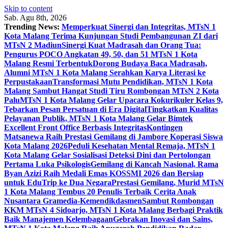
Skip to content
Sab. Agu 8th, 2026
Trending News:
Memperkuat Sinergi dan Integritas, MTsN 1
Kota Malang Terima Kunjungan Studi Pembangunan ZI dari
MTsN 2 Madiun
Sinergi Kuat Madrasah dan Orang Tua:
Pengurus POCO Angkatan 49, 50, dan 51 MTsN 1 Kota
Malang Resmi Terbentuk
Dorong Budaya Baca Madrasah,
Alumni MTsN 1 Kota Malang Serahkan Karya Literasi ke
Perpustakaan
Transformasi Mutu Pendidikan, MTsN 1 Kota
Malang Sambut Hangat Studi Tiru Rombongan MTsN 2 Kota
Palu
MTsN 1 Kota Malang Gelar Upacara Kokurikuler Kelas 9,
Tebarkan Pesan Persatuan di Era Digital
Tingkatkan Kualitas
Pelayanan Publik, MTsN 1 Kota Malang Gelar Bimtek
Excellent Front Office Berbasis Integritas
Kontingen
Matsanewa Raih Prestasi Gemilang di Jambore Koperasi Siswa
Kota Malang 2026
Peduli Kesehatan Mental Remaja, MTsN 1
Kota Malang Gelar Sosialisasi Deteksi Dini dan Pertolongan
Pertama Luka Psikologis
Gemilang di Kancah Nasional, Rama
Byan Azizi Raih Medali Emas KOSSMI 2026 dan Bersiap
untuk EduTrip ke Dua Negara
Prestasi Gemilang, Murid MTsN
1 Kota Malang Tembus 20 Penulis Terbaik Cerita Anak
Nusantara Gramedia-Kemendikdasmen
Sambut Rombongan
KKM MTsN 4 Sidoarjo, MTsN 1 Kota Malang Berbagi Praktik
Baik Manajemen Kelembagaan
Gebrakan Inovasi dan Sains,