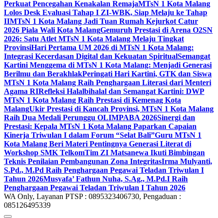
Perkuat Pencegahan Kenakalan Remaja
MTsN 1 Kota Malang
Lolos Desk Evaluasi Tahap I ZI-WBK, Siap Melaju ke Tahap
II
MTsN 1 Kota Malang Jadi Tuan Rumah Kejurkot Catur
2026 Piala Wali Kota Malang
Gemuruh Prestasi di Arena O2SN
2026: Satu Atlet MTsN 1 Kota Malang Melaju Tingkat
Provinsi
Hari Pertama UM 2026 di MTsN 1 Kota Malang:
Integrasi Kecerdasan Digital dan Kekuatan Spiritual
Semangat
Kartini Menggema di MTsN 1 Kota Malang: Menjadi Generasi
Berilmu dan Berakhlak
Peringati Hari Kartini, GTK dan Siswa
MTsN 1 Kota Malang Raih Penghargaan Literasi dari Menteri
Agama RI
Refleksi Halalbihalal dan Semangat Kartini: DWP
MTsN 1 Kota Malang Raih Prestasi di Kemenag Kota
Malang
Ukir Prestasi di Kancah Provinsi, MTsN 1 Kota Malang
Raih Dua Medali Perunggu OLIMPABA 2026
Sinergi dan
Prestasi: Kepala MTsN 1 Kota Malang Paparkan Capaian
Kinerja Triwulan I dalam Forum “Selat Bali”
Guru MTsN 1
Kota Malang Beri Materi Pentingnya Generasi Literat di
Workshop SMK Telkom
Tim ZI Matsanewa Ikuti Bimbingan
Teknis Penilaian Pembangunan Zona Integritas
Irma Mulyanti,
S.Pd., M.Pd Raih Penghargaan Pegawai Teladan Triwulan I
Tahun 2026
Musyafa’ Fathun Nuha, S.Ag., M.Pd.I Raih
Penghargaan Pegawai Teladan Triwulan I Tahun 2026
WA Only, Layanan PTSP : 0895323406730, Pengaduan :
085126495339