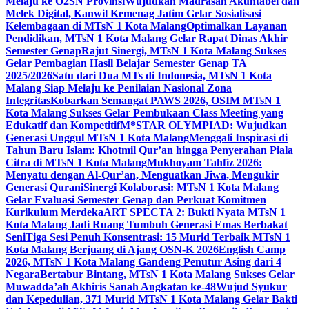
Melaju ke O2SN Provinsi
Wujudkan Madrasah Akuntabel dan
Melek Digital, Kanwil Kemenag Jatim Gelar Sosialisasi
Kelembagaan di MTsN 1 Kota Malang
Optimalkan Layanan
Pendidikan, MTsN 1 Kota Malang Gelar Rapat Dinas Akhir
Semester Genap
Rajut Sinergi, MTsN 1 Kota Malang Sukses
Gelar Pembagian Hasil Belajar Semester Genap TA
2025/2026
Satu dari Dua MTs di Indonesia, MTsN 1 Kota
Malang Siap Melaju ke Penilaian Nasional Zona
Integritas
Kobarkan Semangat PAWS 2026, OSIM MTsN 1
Kota Malang Sukses Gelar Pembukaan Class Meeting yang
Edukatif dan Kompetitif
M*STAR OLYMPIAD: Wujudkan
Generasi Unggul MTsN 1 Kota Malang
Menggali Inspirasi di
Tahun Baru Islam: Khotmil Qur’an hingga Penyerahan Piala
Citra di MTsN 1 Kota Malang
Mukhoyam Tahfiz 2026:
Menyatu dengan Al-Qur’an, Menguatkan Jiwa, Mengukir
Generasi Qurani
Sinergi Kolaborasi: MTsN 1 Kota Malang
Gelar Evaluasi Semester Genap dan Perkuat Komitmen
Kurikulum Merdeka
ART SPECTA 2: Bukti Nyata MTsN 1
Kota Malang Jadi Ruang Tumbuh Generasi Emas Berbakat
Seni
Tiga Sesi Penuh Konsentrasi: 15 Murid Terbaik MTsN 1
Kota Malang Berjuang di Ajang OSN-K 2026
English Camp
2026, MTsN 1 Kota Malang Gandeng Penutur Asing dari 4
Negara
Bertabur Bintang, MTsN 1 Kota Malang Sukses Gelar
Muwadda’ah Akhiris Sanah Angkatan ke-48
Wujud Syukur
dan Kepedulian, 371 Murid MTsN 1 Kota Malang Gelar Bakti