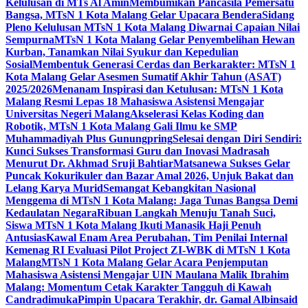
Kelulusan di MTs Al Amin
Membumikan Pancasila Pemersatu
Bangsa, MTsN 1 Kota Malang Gelar Upacara Bendera
Sidang
Pleno Kelulusan MTsN 1 Kota Malang Diwarnai Capaian Nilai
Sempurna
MTsN 1 Kota Malang Gelar Penyembelihan Hewan
Kurban, Tanamkan Nilai Syukur dan Kepedulian
Sosial
Membentuk Generasi Cerdas dan Berkarakter: MTsN 1
Kota Malang Gelar Asesmen Sumatif Akhir Tahun (ASAT)
2025/2026
Menanam Inspirasi dan Ketulusan: MTsN 1 Kota
Malang Resmi Lepas 18 Mahasiswa Asistensi Mengajar
Universitas Negeri Malang
Akselerasi Kelas Koding dan
Robotik, MTsN 1 Kota Malang Gali Ilmu ke SMP
Muhammadiyah Plus Gunungpring
Selesai dengan Diri Sendiri:
Kunci Sukses Transformasi Guru dan Inovasi Madrasah
Menurut Dr. Akhmad Sruji Bahtiar
Matsanewa Sukses Gelar
Puncak Kokurikuler dan Bazar Amal 2026, Unjuk Bakat dan
Lelang Karya Murid
Semangat Kebangkitan Nasional
Menggema di MTsN 1 Kota Malang: Jaga Tunas Bangsa Demi
Kedaulatan Negara
Ribuan Langkah Menuju Tanah Suci,
Siswa MTsN 1 Kota Malang Ikuti Manasik Haji Penuh
Antusias
Kawal Enam Area Perubahan, Tim Penilai Internal
Kemenag RI Evaluasi Pilot Project ZI-WBK di MTsN 1 Kota
Malang
MTsN 1 Kota Malang Gelar Acara Penjemputan
Mahasiswa Asistensi Mengajar UIN Maulana Malik Ibrahim
Malang: Momentum Cetak Karakter Tangguh di Kawah
Candradimuka
Pimpin Upacara Terakhir, dr. Gamal Albinsaid