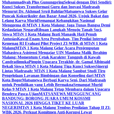
Muhammadiyah Plus Gunungpring
Selesai dengan Diri Sendiri:
Kunci Sukses Transformasi Guru dan Inovasi Madrasah
Menurut Dr. Akhmad Sruji Bahtiar
Matsanewa Sukses Gelar
Puncak Kokurikuler dan Bazar Amal 2026, Unjuk Bakat dan
Lelang Karya Murid
Semangat Kebangkitan Nasional
Menggema di MTsN 1 Kota Malang: Jaga Tunas Bangsa Demi
Kedaulatan Negara
Ribuan Langkah Menuju Tanah Suci,
Siswa MTsN 1 Kota Malang Ikuti Manasik Haji Penuh
Antusias
Kawal Enam Area Perubahan, Tim Penilai Internal
Kemenag RI Evaluasi Pilot Project ZI-WBK di MTsN 1 Kota
Malang
MTsN 1 Kota Malang Gelar Acara Penjemputan
Mahasiswa Asistensi Mengajar UIN Maulana Malik Ibrahim
Malang: Momentum Cetak Karakter Tangguh di Kawah
Candradimuka
Pimpin Upacara Terakhir, dr. Gamal Albinsaid
Bekali Siswa MTsN 1 Kota Malang Tiga Kunci Sukses
Sinergi
Lintas Madrasah: MTsN 1 Kota Malang Sambut Studi Tiru
Pengelolaan Layanan Bimbingan dan Konseling dari MTsN
Kota Bogor
Matsanewa Berbagi Karya Seni, Dari Madrasah
untuk Pendidikan yang Lebih Bermakna
Semangat Murid
Kelas 9 MTsN 1 Kota Malang Tetap Membara dalam Upacara
Bendera Pasca-Ujian
MATSANEWA MENGGUNCANG
BANDUNG: BORONG JUARA UMUM KOSSMI
NASIONAL 2026 HINGGA TIKET KE LUAR
NEGERI
MTsN 1 Kota Malang Tembus Penilaian Tahap II ZI-
WBK 2026, Perkuat Komitmen Anti-Korupsi Lewat