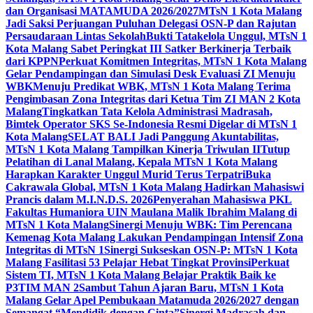
dan Organisasi MATAMUDA 2026/2027
MTsN 1 Kota Malang
Jadi Saksi Perjuangan Puluhan Delegasi OSN-P dan Rajutan
Persaudaraan Lintas Sekolah
Bukti Tatakelola Unggul, MTsN 1
Kota Malang Sabet Peringkat III Satker Berkinerja Terbaik
dari KPPN
Perkuat Komitmen Integritas, MTsN 1 Kota Malang
Gelar Pendampingan dan Simulasi Desk Evaluasi ZI Menuju
WBK
Menuju Predikat WBK, MTsN 1 Kota Malang Terima
Pengimbasan Zona Integritas dari Ketua Tim ZI MAN 2 Kota
Malang
Tingkatkan Tata Kelola Administrasi Madrasah,
Bimtek Operator SKS Se-Indonesia Resmi Digelar di MTsN 1
Kota Malang
SELAT BALI Jadi Panggung Akuntabilitas,
MTsN 1 Kota Malang Tampilkan Kinerja Triwulan II
Tutup
Pelatihan di Lanal Malang, Kepala MTsN 1 Kota Malang
Harapkan Karakter Unggul Murid Terus Terpatri
Buka
Cakrawala Global, MTsN 1 Kota Malang Hadirkan Mahasiswi
Prancis dalam M.I.N.D.S. 2026
Penyerahan Mahasiswa PKL
Fakultas Humaniora UIN Maulana Malik Ibrahim Malang di
MTsN 1 Kota Malang
Sinergi Menuju WBK: Tim Perencana
Kemenag Kota Malang Lakukan Pendampingan Intensif Zona
Integritas di MTsN 1
Sinergi Sukseskan OSN-P: MTsN 1 Kota
Malang Fasilitasi 53 Pelajar Hebat Tingkat Provinsi
Perkuat
Sistem TI, MTsN 1 Kota Malang Belajar Praktik Baik ke
P3TIM MAN 2
Sambut Tahun Ajaran Baru, MTsN 1 Kota
Malang Gelar Apel Pembukaan Matamuda 2026/2027 dengan
Semangat “Mendidik dengan Cinta”
Sinergi Madrasah dan