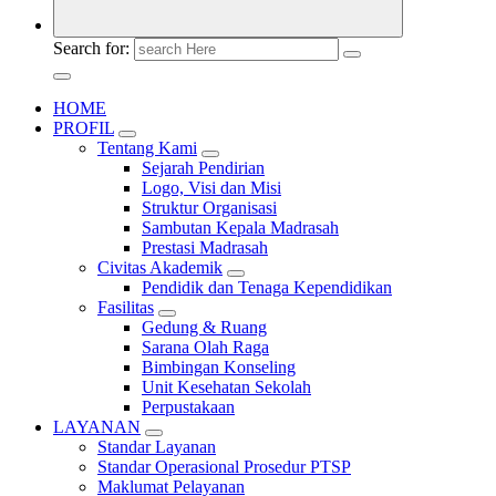
Search for:
HOME
PROFIL
Tentang Kami
Sejarah Pendirian
Logo, Visi dan Misi
Struktur Organisasi
Sambutan Kepala Madrasah
Prestasi Madrasah
Civitas Akademik
Pendidik dan Tenaga Kependidikan
Fasilitas
Gedung & Ruang
Sarana Olah Raga
Bimbingan Konseling
Unit Kesehatan Sekolah
Perpustakaan
LAYANAN
Standar Layanan
Standar Operasional Prosedur PTSP
Maklumat Pelayanan