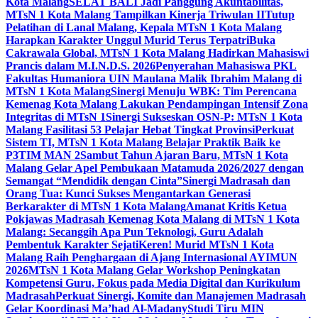
Kota Malang
SELAT BALI Jadi Panggung Akuntabilitas,
MTsN 1 Kota Malang Tampilkan Kinerja Triwulan II
Tutup
Pelatihan di Lanal Malang, Kepala MTsN 1 Kota Malang
Harapkan Karakter Unggul Murid Terus Terpatri
Buka
Cakrawala Global, MTsN 1 Kota Malang Hadirkan Mahasiswi
Prancis dalam M.I.N.D.S. 2026
Penyerahan Mahasiswa PKL
Fakultas Humaniora UIN Maulana Malik Ibrahim Malang di
MTsN 1 Kota Malang
Sinergi Menuju WBK: Tim Perencana
Kemenag Kota Malang Lakukan Pendampingan Intensif Zona
Integritas di MTsN 1
Sinergi Sukseskan OSN-P: MTsN 1 Kota
Malang Fasilitasi 53 Pelajar Hebat Tingkat Provinsi
Perkuat
Sistem TI, MTsN 1 Kota Malang Belajar Praktik Baik ke
P3TIM MAN 2
Sambut Tahun Ajaran Baru, MTsN 1 Kota
Malang Gelar Apel Pembukaan Matamuda 2026/2027 dengan
Semangat “Mendidik dengan Cinta”
Sinergi Madrasah dan
Orang Tua: Kunci Sukses Mengantarkan Generasi
Berkarakter di MTsN 1 Kota Malang
Amanat Kritis Ketua
Pokjawas Madrasah Kemenag Kota Malang di MTsN 1 Kota
Malang: Secanggih Apa Pun Teknologi, Guru Adalah
Pembentuk Karakter Sejati
Keren! Murid MTsN 1 Kota
Malang Raih Penghargaan di Ajang Internasional AYIMUN
2026
MTsN 1 Kota Malang Gelar Workshop Peningkatan
Kompetensi Guru, Fokus pada Media Digital dan Kurikulum
Madrasah
Perkuat Sinergi, Komite dan Manajemen Madrasah
Gelar Koordinasi Ma’had Al-Madany
Studi Tiru MIN