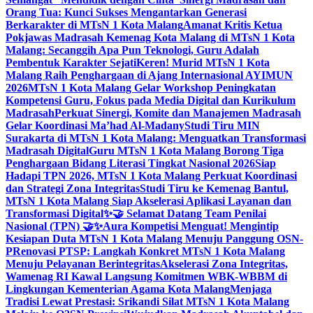
Orang Tua: Kunci Sukses Mengantarkan Generasi
Berkarakter di MTsN 1 Kota Malang
Amanat Kritis Ketua
Pokjawas Madrasah Kemenag Kota Malang di MTsN 1 Kota
Malang: Secanggih Apa Pun Teknologi, Guru Adalah
Pembentuk Karakter Sejati
Keren! Murid MTsN 1 Kota
Malang Raih Penghargaan di Ajang Internasional AYIMUN
2026
MTsN 1 Kota Malang Gelar Workshop Peningkatan
Kompetensi Guru, Fokus pada Media Digital dan Kurikulum
Madrasah
Perkuat Sinergi, Komite dan Manajemen Madrasah
Gelar Koordinasi Ma’had Al-Madany
Studi Tiru MIN
Surakarta di MTsN 1 Kota Malang: Menguatkan Transformasi
Madrasah Digital
Guru MTsN 1 Kota Malang Borong Tiga
Penghargaan Bidang Literasi Tingkat Nasional 2026
Siap
Hadapi TPN 2026, MTsN 1 Kota Malang Perkuat Koordinasi
dan Strategi Zona Integritas
Studi Tiru ke Kemenag Bantul,
MTsN 1 Kota Malang Siap Akselerasi Aplikasi Layanan dan
Transformasi Digital
✨🤝 Selamat Datang Team Penilai
Nasional (TPN) 🤝✨
Aura Kompetisi Menguat! Mengintip
Kesiapan Duta MTsN 1 Kota Malang Menuju Panggung OSN-
P
Renovasi PTSP: Langkah Konkret MTsN 1 Kota Malang
Menuju Pelayanan Berintegritas
Akselerasi Zona Integritas,
Wamenag RI Kawal Langsung Komitmen WBK-WBBM di
Lingkungan Kementerian Agama Kota Malang
Menjaga
Tradisi Lewat Prestasi: Srikandi Silat MTsN 1 Kota Malang