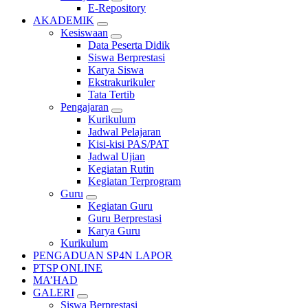
E-Repository
AKADEMIK
Kesiswaan
Data Peserta Didik
Siswa Berprestasi
Karya Siswa
Ekstrakurikuler
Tata Tertib
Pengajaran
Kurikulum
Jadwal Pelajaran
Kisi-kisi PAS/PAT
Jadwal Ujian
Kegiatan Rutin
Kegiatan Terprogram
Guru
Kegiatan Guru
Guru Berprestasi
Karya Guru
Kurikulum
PENGADUAN SP4N LAPOR
PTSP ONLINE
MA’HAD
GALERI
Siswa Berprestasi