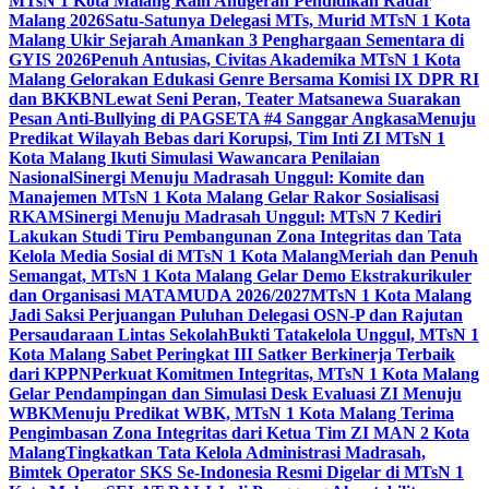
MTsN 1 Kota Malang Raih Anugerah Pendidikan Radar
Malang 2026
Satu-Satunya Delegasi MTs, Murid MTsN 1 Kota
Malang Ukir Sejarah Amankan 3 Penghargaan Sementara di
GYIS 2026
Penuh Antusias, Civitas Akademika MTsN 1 Kota
Malang Gelorakan Edukasi Genre Bersama Komisi IX DPR RI
dan BKKBN
Lewat Seni Peran, Teater Matsanewa Suarakan
Pesan Anti-Bullying di PAGSETA #4 Sanggar Angkasa
Menuju
Predikat Wilayah Bebas dari Korupsi, Tim Inti ZI MTsN 1
Kota Malang Ikuti Simulasi Wawancara Penilaian
Nasional
Sinergi Menuju Madrasah Unggul: Komite dan
Manajemen MTsN 1 Kota Malang Gelar Rakor Sosialisasi
RKAM
Sinergi Menuju Madrasah Unggul: MTsN 7 Kediri
Lakukan Studi Tiru Pembangunan Zona Integritas dan Tata
Kelola Media Sosial di MTsN 1 Kota Malang
Meriah dan Penuh
Semangat, MTsN 1 Kota Malang Gelar Demo Ekstrakurikuler
dan Organisasi MATAMUDA 2026/2027
MTsN 1 Kota Malang
Jadi Saksi Perjuangan Puluhan Delegasi OSN-P dan Rajutan
Persaudaraan Lintas Sekolah
Bukti Tatakelola Unggul, MTsN 1
Kota Malang Sabet Peringkat III Satker Berkinerja Terbaik
dari KPPN
Perkuat Komitmen Integritas, MTsN 1 Kota Malang
Gelar Pendampingan dan Simulasi Desk Evaluasi ZI Menuju
WBK
Menuju Predikat WBK, MTsN 1 Kota Malang Terima
Pengimbasan Zona Integritas dari Ketua Tim ZI MAN 2 Kota
Malang
Tingkatkan Tata Kelola Administrasi Madrasah,
Bimtek Operator SKS Se-Indonesia Resmi Digelar di MTsN 1