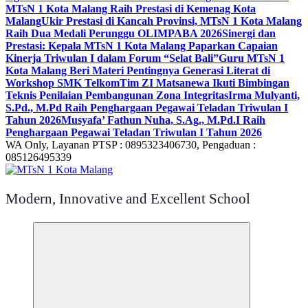
MTsN 1 Kota Malang Raih Prestasi di Kemenag Kota
Malang
Ukir Prestasi di Kancah Provinsi, MTsN 1 Kota Malang
Raih Dua Medali Perunggu OLIMPABA 2026
Sinergi dan
Prestasi: Kepala MTsN 1 Kota Malang Paparkan Capaian
Kinerja Triwulan I dalam Forum “Selat Bali”
Guru MTsN 1
Kota Malang Beri Materi Pentingnya Generasi Literat di
Workshop SMK Telkom
Tim ZI Matsanewa Ikuti Bimbingan
Teknis Penilaian Pembangunan Zona Integritas
Irma Mulyanti,
S.Pd., M.Pd Raih Penghargaan Pegawai Teladan Triwulan I
Tahun 2026
Musyafa’ Fathun Nuha, S.Ag., M.Pd.I Raih
Penghargaan Pegawai Teladan Triwulan I Tahun 2026
WA Only, Layanan PTSP : 0895323406730, Pengaduan :
085126495339
Modern, Innovative and Excellent School