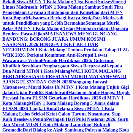
Bekali Siswa MTsN 1 Kota Malang Tiga Kunci Sukses
Sinergi
Lintas Madrasah: MTsN 1 Kota Malang Sambut Studi Tiru
Pengelolaan Layanan Bimbingan dan Konseling dari MTsN
Kota Bogor
Matsanewa Berbagi Karya Seni, Dari Madrasah
untuk Pendidikan yang Lebih Bermakna
Semangat Murid
Kelas 9 MTsN 1 Kota Malang Tetap Membara dalam Upacara
Bendera Pasca-Ujian
MATSANEWA MENGGUNCANG
BANDUNG: BORONG JUARA UMUM KOSSMI
NASIONAL 2026 HINGGA TIKET KE LUAR
NEGERI
MTsN 1 Kota Malang Tembus Penilaian Tahap II ZI-
WBK 2026, Perkuat Komitmen Anti-Korupsi Lewat
Wawancara Virtual
Puncak Hardiknas 2026: Gubernur
Khofifah Serahkan Penghargaan Siswa Berprestasi kepada
Dua Murid MTsN 1 Kota Malang
WALI KOTA MALANG
BERI APRESIASI 9 PRESTASI MURID MATSANEWA DI
AJANG FLS3N DAN O2SN 2026
Panggung Inovasi
Matsanewa: Murid Kelas IX MTsN 1 Kota Malang Unjuk Gigi
dalam Ujian Praktik Kolaboratif
Harmoni Jimbe Hingga Unjuk
Prestasi Juara FLS3N Getarkan Hardiknas 2026 di MTsN 1
Kota Malang
MTsN 1 Kota Malang Borong 5 Juara dalam
FLS3N 2026 Tingkat Kota
Delapan Siswa MTsN 1 Kota
Malang Lolos Seleksi Ketat Calon Taruna Nusantara, Siap
Raih Beasiswa Penuh
Peringati Hari Puisi Nasional 2026, Guru
dan Murid MTsN 1 Kota Malang Launching Buku di
Gramedia
Dari Dialog ke Aksi: Sambang Polresta Malang Kota