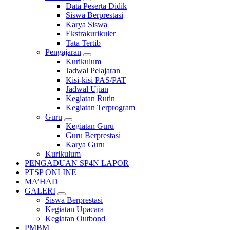
Data Peserta Didik
Siswa Berprestasi
Karya Siswa
Ekstrakurikuler
Tata Tertib
Pengajaran
Kurikulum
Jadwal Pelajaran
Kisi-kisi PAS/PAT
Jadwal Ujian
Kegiatan Rutin
Kegiatan Terprogram
Guru
Kegiatan Guru
Guru Berprestasi
Karya Guru
Kurikulum
PENGADUAN SP4N LAPOR
PTSP ONLINE
MA’HAD
GALERI
Siswa Berprestasi
Kegiatan Upacara
Kegiatan Outbond
PMBM