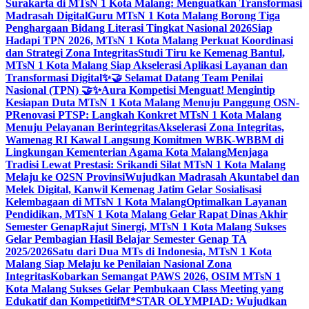
Surakarta di MTsN 1 Kota Malang: Menguatkan Transformasi
Madrasah Digital
Guru MTsN 1 Kota Malang Borong Tiga
Penghargaan Bidang Literasi Tingkat Nasional 2026
Siap
Hadapi TPN 2026, MTsN 1 Kota Malang Perkuat Koordinasi
dan Strategi Zona Integritas
Studi Tiru ke Kemenag Bantul,
MTsN 1 Kota Malang Siap Akselerasi Aplikasi Layanan dan
Transformasi Digital
✨🤝 Selamat Datang Team Penilai
Nasional (TPN) 🤝✨
Aura Kompetisi Menguat! Mengintip
Kesiapan Duta MTsN 1 Kota Malang Menuju Panggung OSN-
P
Renovasi PTSP: Langkah Konkret MTsN 1 Kota Malang
Menuju Pelayanan Berintegritas
Akselerasi Zona Integritas,
Wamenag RI Kawal Langsung Komitmen WBK-WBBM di
Lingkungan Kementerian Agama Kota Malang
Menjaga
Tradisi Lewat Prestasi: Srikandi Silat MTsN 1 Kota Malang
Melaju ke O2SN Provinsi
Wujudkan Madrasah Akuntabel dan
Melek Digital, Kanwil Kemenag Jatim Gelar Sosialisasi
Kelembagaan di MTsN 1 Kota Malang
Optimalkan Layanan
Pendidikan, MTsN 1 Kota Malang Gelar Rapat Dinas Akhir
Semester Genap
Rajut Sinergi, MTsN 1 Kota Malang Sukses
Gelar Pembagian Hasil Belajar Semester Genap TA
2025/2026
Satu dari Dua MTs di Indonesia, MTsN 1 Kota
Malang Siap Melaju ke Penilaian Nasional Zona
Integritas
Kobarkan Semangat PAWS 2026, OSIM MTsN 1
Kota Malang Sukses Gelar Pembukaan Class Meeting yang
Edukatif dan Kompetitif
M*STAR OLYMPIAD: Wujudkan