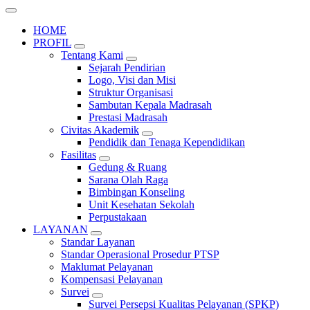
HOME
PROFIL
Tentang Kami
Sejarah Pendirian
Logo, Visi dan Misi
Struktur Organisasi
Sambutan Kepala Madrasah
Prestasi Madrasah
Civitas Akademik
Pendidik dan Tenaga Kependidikan
Fasilitas
Gedung & Ruang
Sarana Olah Raga
Bimbingan Konseling
Unit Kesehatan Sekolah
Perpustakaan
LAYANAN
Standar Layanan
Standar Operasional Prosedur PTSP
Maklumat Pelayanan
Kompensasi Pelayanan
Survei
Survei Persepsi Kualitas Pelayanan (SPKP)