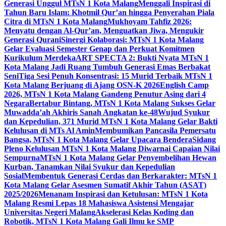
Generasi Unggul MTsN 1 Kota Malang
Menggali Inspirasi di
Tahun Baru Islam: Khotmil Qur’an hingga Penyerahan Piala
Citra di MTsN 1 Kota Malang
Mukhoyam Tahfiz 2026:
Menyatu dengan Al-Qur’an, Menguatkan Jiwa, Mengukir
Generasi Qurani
Sinergi Kolaborasi: MTsN 1 Kota Malang
Gelar Evaluasi Semester Genap dan Perkuat Komitmen
Kurikulum Merdeka
ART SPECTA 2: Bukti Nyata MTsN 1
Kota Malang Jadi Ruang Tumbuh Generasi Emas Berbakat
Seni
Tiga Sesi Penuh Konsentrasi: 15 Murid Terbaik MTsN 1
Kota Malang Berjuang di Ajang OSN-K 2026
English Camp
2026, MTsN 1 Kota Malang Gandeng Penutur Asing dari 4
Negara
Bertabur Bintang, MTsN 1 Kota Malang Sukses Gelar
Muwadda’ah Akhiris Sanah Angkatan ke-48
Wujud Syukur
dan Kepedulian, 371 Murid MTsN 1 Kota Malang Gelar Bakti
Kelulusan di MTs Al Amin
Membumikan Pancasila Pemersatu
Bangsa, MTsN 1 Kota Malang Gelar Upacara Bendera
Sidang
Pleno Kelulusan MTsN 1 Kota Malang Diwarnai Capaian Nilai
Sempurna
MTsN 1 Kota Malang Gelar Penyembelihan Hewan
Kurban, Tanamkan Nilai Syukur dan Kepedulian
Sosial
Membentuk Generasi Cerdas dan Berkarakter: MTsN 1
Kota Malang Gelar Asesmen Sumatif Akhir Tahun (ASAT)
2025/2026
Menanam Inspirasi dan Ketulusan: MTsN 1 Kota
Malang Resmi Lepas 18 Mahasiswa Asistensi Mengajar
Universitas Negeri Malang
Akselerasi Kelas Koding dan
Robotik, MTsN 1 Kota Malang Gali Ilmu ke SMP