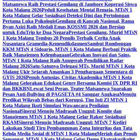
Matsanewa Raih Prestasi Gemilang di Jambore Koperasi Siswa
Kota Malang 2026
Peduli Kesehatan Mental Remaja, MTsN 1
Kota Malang Gelar Sosialisasi Deteksi Dini dan Pertolongan
Pertama Luka Psikologis
Gemilang di Kancah Nasional, Rama
Byan Azizi Raih Medali Emas KOSSMI 2026 dan Bersiap
untuk EduTrip ke Dua Negara
Prestasi Gemilang, Murid MTsN
1 Kota Malang Tembus 20 Penulis Terbaik Cerita Anak
Nusantara Gramedia-Kemendikdasmen
Sambut Rombongan
KKM MTsN 4 Sidoarjo, MTsN 1 Kota Malang Berbagi Praktik
Baik Manajemen Kelembagaan
Gebrakan Inovasi dan Sains,
MTsN 1 Kota Malang Raih Anugerah Pendidikan Radar
Malang 2026
Satu-Satunya Delegasi MTs, Murid MTsN 1 Kota
Malang Ukir Sejarah Amankan 3 Penghargaan Sementara di
GYIS 2026
Penuh Antusias, Civitas Akademika MTsN 1 Kota
Malang Gelorakan Edukasi Genre Bersama Komisi IX DPR RI
dan BKKBN
Lewat Seni Peran, Teater Matsanewa Suarakan
Pesan Anti-Bullying di PAGSETA #4 Sanggar Angkasa
Menuju
Predikat Wilayah Bebas dari Korupsi, Tim Inti ZI MTsN 1
Kota Malang Ikuti Simulasi Wawancara Penilaian
Nasional
Sinergi Menuju Madrasah Unggul: Komite dan
Manajemen MTsN 1 Kota Malang Gelar Rakor Sosialisasi
RKAM
Sinergi Menuju Madrasah Unggul: MTsN 7 Kediri
Lakukan Studi Tiru Pembangunan Zona Integritas dan Tata
Kelola Media Sosial di MTsN 1 Kota Malang
Meriah dan Penuh
Semangat, MTsN 1 Kota Malang Gelar Demo Ekstrakurikuler