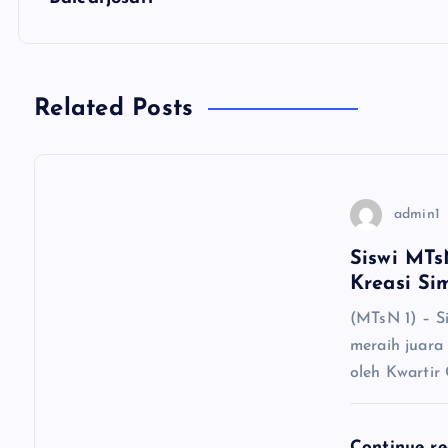
i
g
Related Posts
a
s
admin1
i
Siswi MTs
Kreasi Si
p
(MTsN 1) – S
meraih juara
o
oleh Kwartir
s
Continue r