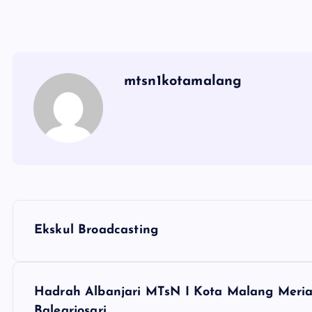
mtsn1kotamalang
N
Ekskul Broadcasting
a
v
Hadrah Albanjari MTsN I Kota Malang Meri
Balearjosari