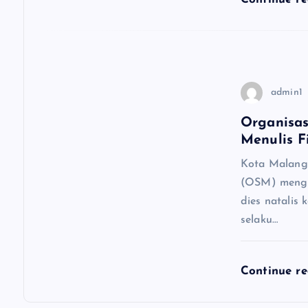
admin1
Organisas
Menulis F
Kota Malang
(OSM) mengad
dies natalis 
selaku…
Continue r