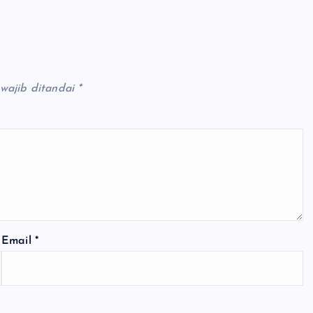
wajib ditandai
*
Email
*