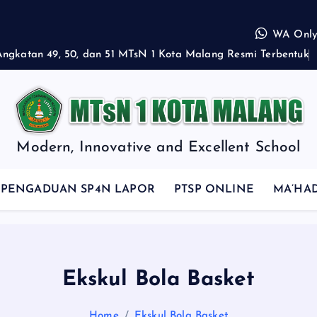
WA Only,
A
n
g
k
a
t
a
n
4
9
,
5
0
,
d
a
n
5
1
M
T
s
N
1
K
o
t
a
M
a
l
a
n
g
R
e
s
m
i
T
e
r
b
e
n
t
u
k
Modern, Innovative and Excellent School
PENGADUAN SP4N LAPOR
PTSP ONLINE
MA’HA
Ekskul Bola Basket
Home
Ekskul Bola Basket