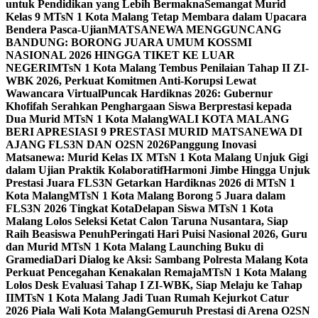
untuk Pendidikan yang Lebih Bermakna
Semangat Murid
Kelas 9 MTsN 1 Kota Malang Tetap Membara dalam Upacara
Bendera Pasca-Ujian
MATSANEWA MENGGUNCANG
BANDUNG: BORONG JUARA UMUM KOSSMI
NASIONAL 2026 HINGGA TIKET KE LUAR
NEGERI
MTsN 1 Kota Malang Tembus Penilaian Tahap II ZI-
WBK 2026, Perkuat Komitmen Anti-Korupsi Lewat
Wawancara Virtual
Puncak Hardiknas 2026: Gubernur
Khofifah Serahkan Penghargaan Siswa Berprestasi kepada
Dua Murid MTsN 1 Kota Malang
WALI KOTA MALANG
BERI APRESIASI 9 PRESTASI MURID MATSANEWA DI
AJANG FLS3N DAN O2SN 2026
Panggung Inovasi
Matsanewa: Murid Kelas IX MTsN 1 Kota Malang Unjuk Gigi
dalam Ujian Praktik Kolaboratif
Harmoni Jimbe Hingga Unjuk
Prestasi Juara FLS3N Getarkan Hardiknas 2026 di MTsN 1
Kota Malang
MTsN 1 Kota Malang Borong 5 Juara dalam
FLS3N 2026 Tingkat Kota
Delapan Siswa MTsN 1 Kota
Malang Lolos Seleksi Ketat Calon Taruna Nusantara, Siap
Raih Beasiswa Penuh
Peringati Hari Puisi Nasional 2026, Guru
dan Murid MTsN 1 Kota Malang Launching Buku di
Gramedia
Dari Dialog ke Aksi: Sambang Polresta Malang Kota
Perkuat Pencegahan Kenakalan Remaja
MTsN 1 Kota Malang
Lolos Desk Evaluasi Tahap I ZI-WBK, Siap Melaju ke Tahap
II
MTsN 1 Kota Malang Jadi Tuan Rumah Kejurkot Catur
2026 Piala Wali Kota Malang
Gemuruh Prestasi di Arena O2SN