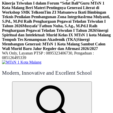
Kinerja Triwulan I dalam Forum “Selat Bali”
Guru MTsN 1
Kota Malang Beri Materi Pentingnya Generasi Literat di
Workshop SMK Telkom
Tim ZI Matsanewa Ikuti Bimbingan
Teknis Penilaian Pembangunan Zona Integritas
Irma Mulyanti,
S.Pd., M.Pd Raih Penghargaan Pegawai Teladan Triwulan I
Tahun 2026
Musyafa’ Fathun Nuha, S.Ag., M.Pd.I Raih
Penghargaan Pegawai Teladan Triwulan I Tahun 2026
Sinergi
Spiritual dan Intelektual: Murid Kelas IX MTsN 1 kota Malang
Tempuh Tes Kemampuan Akademik (TKA)
Sinergi
Membangun Generasi: MTsN 1 Kota Malang Sambut Calon
Wali Murid Baru Jalur Reguler dan Afirmasi 2026/2027
WA Only, Layanan PTSP : 0895323406730, Pengaduan :
085126495339
Modern, Innovative and Excellent School