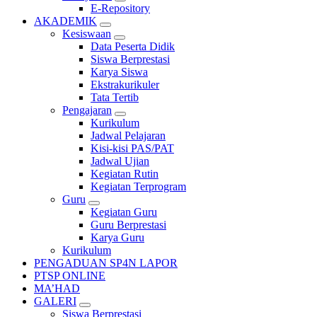
E-Repository
AKADEMIK
Kesiswaan
Data Peserta Didik
Siswa Berprestasi
Karya Siswa
Ekstrakurikuler
Tata Tertib
Pengajaran
Kurikulum
Jadwal Pelajaran
Kisi-kisi PAS/PAT
Jadwal Ujian
Kegiatan Rutin
Kegiatan Terprogram
Guru
Kegiatan Guru
Guru Berprestasi
Karya Guru
Kurikulum
PENGADUAN SP4N LAPOR
PTSP ONLINE
MA’HAD
GALERI
Siswa Berprestasi