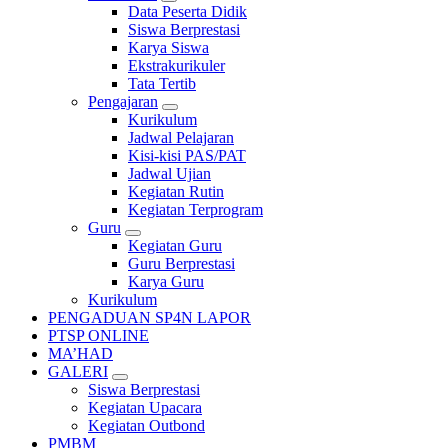
Data Peserta Didik
Siswa Berprestasi
Karya Siswa
Ekstrakurikuler
Tata Tertib
Pengajaran
Kurikulum
Jadwal Pelajaran
Kisi-kisi PAS/PAT
Jadwal Ujian
Kegiatan Rutin
Kegiatan Terprogram
Guru
Kegiatan Guru
Guru Berprestasi
Karya Guru
Kurikulum
PENGADUAN SP4N LAPOR
PTSP ONLINE
MA’HAD
GALERI
Siswa Berprestasi
Kegiatan Upacara
Kegiatan Outbond
PMBM