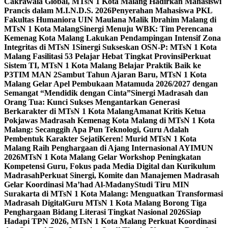
Cakrawala Global, MTsN 1 Kota Malang Hadirkan Mahasiswi
Prancis dalam M.I.N.D.S. 2026
Penyerahan Mahasiswa PKL
Fakultas Humaniora UIN Maulana Malik Ibrahim Malang di
MTsN 1 Kota Malang
Sinergi Menuju WBK: Tim Perencana
Kemenag Kota Malang Lakukan Pendampingan Intensif Zona
Integritas di MTsN 1
Sinergi Sukseskan OSN-P: MTsN 1 Kota
Malang Fasilitasi 53 Pelajar Hebat Tingkat Provinsi
Perkuat
Sistem TI, MTsN 1 Kota Malang Belajar Praktik Baik ke
P3TIM MAN 2
Sambut Tahun Ajaran Baru, MTsN 1 Kota
Malang Gelar Apel Pembukaan Matamuda 2026/2027 dengan
Semangat “Mendidik dengan Cinta”
Sinergi Madrasah dan
Orang Tua: Kunci Sukses Mengantarkan Generasi
Berkarakter di MTsN 1 Kota Malang
Amanat Kritis Ketua
Pokjawas Madrasah Kemenag Kota Malang di MTsN 1 Kota
Malang: Secanggih Apa Pun Teknologi, Guru Adalah
Pembentuk Karakter Sejati
Keren! Murid MTsN 1 Kota
Malang Raih Penghargaan di Ajang Internasional AYIMUN
2026
MTsN 1 Kota Malang Gelar Workshop Peningkatan
Kompetensi Guru, Fokus pada Media Digital dan Kurikulum
Madrasah
Perkuat Sinergi, Komite dan Manajemen Madrasah
Gelar Koordinasi Ma’had Al-Madany
Studi Tiru MIN
Surakarta di MTsN 1 Kota Malang: Menguatkan Transformasi
Madrasah Digital
Guru MTsN 1 Kota Malang Borong Tiga
Penghargaan Bidang Literasi Tingkat Nasional 2026
Siap
Hadapi TPN 2026, MTsN 1 Kota Malang Perkuat Koordinasi