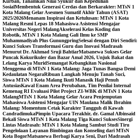
Kurban, Tanamkan Nilai Syukur dan Kepedulian
Sosial
Membentuk Generasi Cerdas dan Berkarakter: MTsN 1
Kota Malang Gelar Asesmen Sumatif Akhir Tahun (ASAT)
2025/2026
Menanam Inspirasi dan Ketulusan: MTsN 1 Kota
Malang Resmi Lepas 18 Mahasiswa Asistensi Mengajar
Universitas Negeri Malang
Akselerasi Kelas Koding dan
Robotik, MTsN 1 Kota Malang Gali Ilmu ke SMP
Muhammadiyah Plus Gunungpring
Selesai dengan Diri Sendiri:
Kunci Sukses Transformasi Guru dan Inovasi Madrasah
Menurut Dr. Akhmad Sruji Bahtiar
Matsanewa Sukses Gelar
Puncak Kokurikuler dan Bazar Amal 2026, Unjuk Bakat dan
Lelang Karya Murid
Semangat Kebangkitan Nasional
Menggema di MTsN 1 Kota Malang: Jaga Tunas Bangsa Demi
Kedaulatan Negara
Ribuan Langkah Menuju Tanah Suci,
Siswa MTsN 1 Kota Malang Ikuti Manasik Haji Penuh
Antusias
Kawal Enam Area Perubahan, Tim Penilai Internal
Kemenag RI Evaluasi Pilot Project ZI-WBK di MTsN 1 Kota
Malang
MTsN 1 Kota Malang Gelar Acara Penjemputan
Mahasiswa Asistensi Mengajar UIN Maulana Malik Ibrahim
Malang: Momentum Cetak Karakter Tangguh di Kawah
Candradimuka
Pimpin Upacara Terakhir, dr. Gamal Albinsaid
Bekali Siswa MTsN 1 Kota Malang Tiga Kunci Sukses
Sinergi
Lintas Madrasah: MTsN 1 Kota Malang Sambut Studi Tiru
Pengelolaan Layanan Bimbingan dan Konseling dari MTsN
Kota Bogor
Matsanewa Berbagi Karya Seni, Dari Madrasah