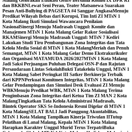
Malang Gelorakan Edukasi Genre Bersama Komisi IX DPR RI
dan BKKBN
Lewat Seni Peran, Teater Matsanewa Suarakan
Pesan Anti-Bullying di PAGSETA #4 Sanggar Angkasa
Menuju
Predikat Wilayah Bebas dari Korupsi, Tim Inti ZI MTsN 1
Kota Malang Ikuti Simulasi Wawancara Penilaian
Nasional
Sinergi Menuju Madrasah Unggul: Komite dan
Manajemen MTsN 1 Kota Malang Gelar Rakor Sosialisasi
RKAM
Sinergi Menuju Madrasah Unggul: MTsN 7 Kediri
Lakukan Studi Tiru Pembangunan Zona Integritas dan Tata
Kelola Media Sosial di MTsN 1 Kota Malang
Meriah dan Penuh
Semangat, MTsN 1 Kota Malang Gelar Demo Ekstrakurikuler
dan Organisasi MATAMUDA 2026/2027
MTsN 1 Kota Malang
Jadi Saksi Perjuangan Puluhan Delegasi OSN-P dan Rajutan
Persaudaraan Lintas Sekolah
Bukti Tatakelola Unggul, MTsN 1
Kota Malang Sabet Peringkat III Satker Berkinerja Terbaik
dari KPPN
Perkuat Komitmen Integritas, MTsN 1 Kota Malang
Gelar Pendampingan dan Simulasi Desk Evaluasi ZI Menuju
WBK
Menuju Predikat WBK, MTsN 1 Kota Malang Terima
Pengimbasan Zona Integritas dari Ketua Tim ZI MAN 2 Kota
Malang
Tingkatkan Tata Kelola Administrasi Madrasah,
Bimtek Operator SKS Se-Indonesia Resmi Digelar di MTsN 1
Kota Malang
SELAT BALI Jadi Panggung Akuntabilitas,
MTsN 1 Kota Malang Tampilkan Kinerja Triwulan II
Tutup
Pelatihan di Lanal Malang, Kepala MTsN 1 Kota Malang
Harapkan Karakter Unggul Murid Terus Terpatri
Buka