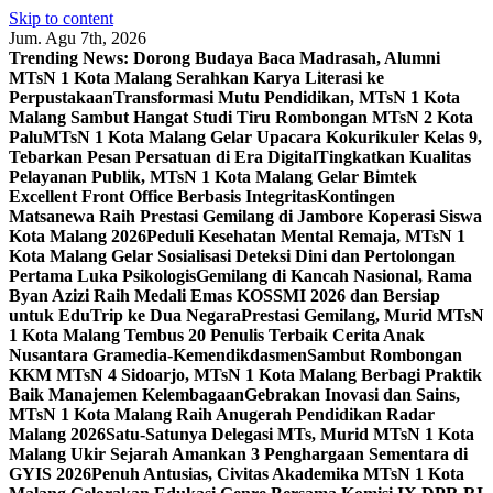
Skip to content
Jum. Agu 7th, 2026
Trending News:
Dorong Budaya Baca Madrasah, Alumni
MTsN 1 Kota Malang Serahkan Karya Literasi ke
Perpustakaan
Transformasi Mutu Pendidikan, MTsN 1 Kota
Malang Sambut Hangat Studi Tiru Rombongan MTsN 2 Kota
Palu
MTsN 1 Kota Malang Gelar Upacara Kokurikuler Kelas 9,
Tebarkan Pesan Persatuan di Era Digital
Tingkatkan Kualitas
Pelayanan Publik, MTsN 1 Kota Malang Gelar Bimtek
Excellent Front Office Berbasis Integritas
Kontingen
Matsanewa Raih Prestasi Gemilang di Jambore Koperasi Siswa
Kota Malang 2026
Peduli Kesehatan Mental Remaja, MTsN 1
Kota Malang Gelar Sosialisasi Deteksi Dini dan Pertolongan
Pertama Luka Psikologis
Gemilang di Kancah Nasional, Rama
Byan Azizi Raih Medali Emas KOSSMI 2026 dan Bersiap
untuk EduTrip ke Dua Negara
Prestasi Gemilang, Murid MTsN
1 Kota Malang Tembus 20 Penulis Terbaik Cerita Anak
Nusantara Gramedia-Kemendikdasmen
Sambut Rombongan
KKM MTsN 4 Sidoarjo, MTsN 1 Kota Malang Berbagi Praktik
Baik Manajemen Kelembagaan
Gebrakan Inovasi dan Sains,
MTsN 1 Kota Malang Raih Anugerah Pendidikan Radar
Malang 2026
Satu-Satunya Delegasi MTs, Murid MTsN 1 Kota
Malang Ukir Sejarah Amankan 3 Penghargaan Sementara di
GYIS 2026
Penuh Antusias, Civitas Akademika MTsN 1 Kota