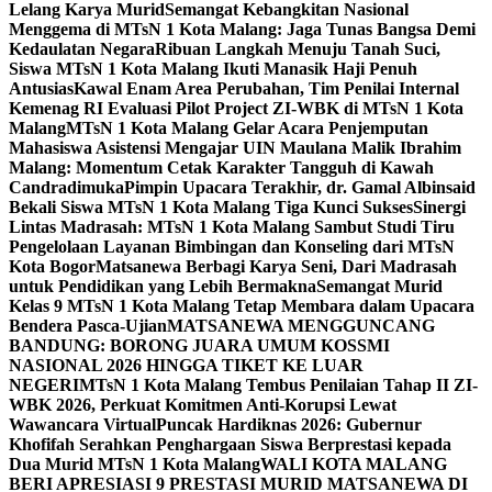
Lelang Karya Murid
Semangat Kebangkitan Nasional
Menggema di MTsN 1 Kota Malang: Jaga Tunas Bangsa Demi
Kedaulatan Negara
Ribuan Langkah Menuju Tanah Suci,
Siswa MTsN 1 Kota Malang Ikuti Manasik Haji Penuh
Antusias
Kawal Enam Area Perubahan, Tim Penilai Internal
Kemenag RI Evaluasi Pilot Project ZI-WBK di MTsN 1 Kota
Malang
MTsN 1 Kota Malang Gelar Acara Penjemputan
Mahasiswa Asistensi Mengajar UIN Maulana Malik Ibrahim
Malang: Momentum Cetak Karakter Tangguh di Kawah
Candradimuka
Pimpin Upacara Terakhir, dr. Gamal Albinsaid
Bekali Siswa MTsN 1 Kota Malang Tiga Kunci Sukses
Sinergi
Lintas Madrasah: MTsN 1 Kota Malang Sambut Studi Tiru
Pengelolaan Layanan Bimbingan dan Konseling dari MTsN
Kota Bogor
Matsanewa Berbagi Karya Seni, Dari Madrasah
untuk Pendidikan yang Lebih Bermakna
Semangat Murid
Kelas 9 MTsN 1 Kota Malang Tetap Membara dalam Upacara
Bendera Pasca-Ujian
MATSANEWA MENGGUNCANG
BANDUNG: BORONG JUARA UMUM KOSSMI
NASIONAL 2026 HINGGA TIKET KE LUAR
NEGERI
MTsN 1 Kota Malang Tembus Penilaian Tahap II ZI-
WBK 2026, Perkuat Komitmen Anti-Korupsi Lewat
Wawancara Virtual
Puncak Hardiknas 2026: Gubernur
Khofifah Serahkan Penghargaan Siswa Berprestasi kepada
Dua Murid MTsN 1 Kota Malang
WALI KOTA MALANG
BERI APRESIASI 9 PRESTASI MURID MATSANEWA DI