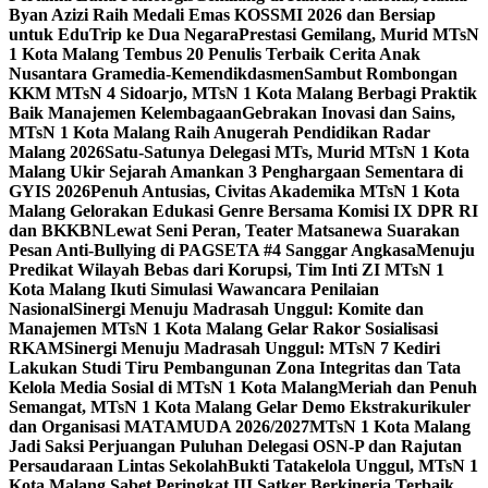
Byan Azizi Raih Medali Emas KOSSMI 2026 dan Bersiap
untuk EduTrip ke Dua Negara
Prestasi Gemilang, Murid MTsN
1 Kota Malang Tembus 20 Penulis Terbaik Cerita Anak
Nusantara Gramedia-Kemendikdasmen
Sambut Rombongan
KKM MTsN 4 Sidoarjo, MTsN 1 Kota Malang Berbagi Praktik
Baik Manajemen Kelembagaan
Gebrakan Inovasi dan Sains,
MTsN 1 Kota Malang Raih Anugerah Pendidikan Radar
Malang 2026
Satu-Satunya Delegasi MTs, Murid MTsN 1 Kota
Malang Ukir Sejarah Amankan 3 Penghargaan Sementara di
GYIS 2026
Penuh Antusias, Civitas Akademika MTsN 1 Kota
Malang Gelorakan Edukasi Genre Bersama Komisi IX DPR RI
dan BKKBN
Lewat Seni Peran, Teater Matsanewa Suarakan
Pesan Anti-Bullying di PAGSETA #4 Sanggar Angkasa
Menuju
Predikat Wilayah Bebas dari Korupsi, Tim Inti ZI MTsN 1
Kota Malang Ikuti Simulasi Wawancara Penilaian
Nasional
Sinergi Menuju Madrasah Unggul: Komite dan
Manajemen MTsN 1 Kota Malang Gelar Rakor Sosialisasi
RKAM
Sinergi Menuju Madrasah Unggul: MTsN 7 Kediri
Lakukan Studi Tiru Pembangunan Zona Integritas dan Tata
Kelola Media Sosial di MTsN 1 Kota Malang
Meriah dan Penuh
Semangat, MTsN 1 Kota Malang Gelar Demo Ekstrakurikuler
dan Organisasi MATAMUDA 2026/2027
MTsN 1 Kota Malang
Jadi Saksi Perjuangan Puluhan Delegasi OSN-P dan Rajutan
Persaudaraan Lintas Sekolah
Bukti Tatakelola Unggul, MTsN 1
Kota Malang Sabet Peringkat III Satker Berkinerja Terbaik