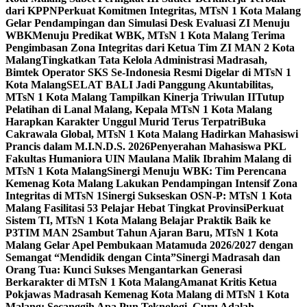
dari KPPN
Perkuat Komitmen Integritas, MTsN 1 Kota Malang
Gelar Pendampingan dan Simulasi Desk Evaluasi ZI Menuju
WBK
Menuju Predikat WBK, MTsN 1 Kota Malang Terima
Pengimbasan Zona Integritas dari Ketua Tim ZI MAN 2 Kota
Malang
Tingkatkan Tata Kelola Administrasi Madrasah,
Bimtek Operator SKS Se-Indonesia Resmi Digelar di MTsN 1
Kota Malang
SELAT BALI Jadi Panggung Akuntabilitas,
MTsN 1 Kota Malang Tampilkan Kinerja Triwulan II
Tutup
Pelatihan di Lanal Malang, Kepala MTsN 1 Kota Malang
Harapkan Karakter Unggul Murid Terus Terpatri
Buka
Cakrawala Global, MTsN 1 Kota Malang Hadirkan Mahasiswi
Prancis dalam M.I.N.D.S. 2026
Penyerahan Mahasiswa PKL
Fakultas Humaniora UIN Maulana Malik Ibrahim Malang di
MTsN 1 Kota Malang
Sinergi Menuju WBK: Tim Perencana
Kemenag Kota Malang Lakukan Pendampingan Intensif Zona
Integritas di MTsN 1
Sinergi Sukseskan OSN-P: MTsN 1 Kota
Malang Fasilitasi 53 Pelajar Hebat Tingkat Provinsi
Perkuat
Sistem TI, MTsN 1 Kota Malang Belajar Praktik Baik ke
P3TIM MAN 2
Sambut Tahun Ajaran Baru, MTsN 1 Kota
Malang Gelar Apel Pembukaan Matamuda 2026/2027 dengan
Semangat “Mendidik dengan Cinta”
Sinergi Madrasah dan
Orang Tua: Kunci Sukses Mengantarkan Generasi
Berkarakter di MTsN 1 Kota Malang
Amanat Kritis Ketua
Pokjawas Madrasah Kemenag Kota Malang di MTsN 1 Kota
Malang: Secanggih Apa Pun Teknologi, Guru Adalah