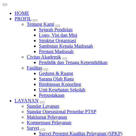
HOME
PROFIL
Tentang Kami
Sejarah Pendirian
Logo, Visi dan Misi
Struktur Organisasi
Sambutan Kepala Madrasah
Prestasi Madrasah
Civitas Akademik
Pendidik dan Tenaga Kependidikan
Fasilitas
Gedung & Ruang
Sarana Olah Raga
Bimbingan Konseling
Unit Kesehatan Sekolah
Perpustakaan
LAYANAN
Standar Layanan
Standar Operasional Prosedur PTSP
Maklumat Pelayanan
Kompensasi Pelayanan
Survei
Survei Persepsi Kualitas Pelayanan (SPKP)