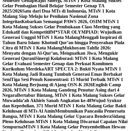
Semester Genap
Rajut Sinergi, MTsN 1 Kota Malang Sukses
Gelar Pembagian Hasil Belajar Semester Genap TA
2025/2026
Satu dari Dua MTs di Indonesia, MTsN 1 Kota
Malang Siap Melaju ke Penilaian Nasional Zona
Integritas
Kobarkan Semangat PAWS 2026, OSIM MTsN 1
Kota Malang Sukses Gelar Pembukaan Class Meeting yang
Edukatif dan Kompetitif
M*STAR OLYMPIAD: Wujudkan
Generasi Unggul MTsN 1 Kota Malang
Menggali Inspirasi di
Tahun Baru Islam: Khotmil Qur’an hingga Penyerahan Piala
Citra di MTsN 1 Kota Malang
Mukhoyam Tahfiz 2026:
Menyatu dengan Al-Qur’an, Menguatkan Jiwa, Mengukir
Generasi Qurani
Sinergi Kolaborasi: MTsN 1 Kota Malang
Gelar Evaluasi Semester Genap dan Perkuat Komitmen
Kurikulum Merdeka
ART SPECTA 2: Bukti Nyata MTsN 1
Kota Malang Jadi Ruang Tumbuh Generasi Emas Berbakat
Seni
Tiga Sesi Penuh Konsentrasi: 15 Murid Terbaik MTsN 1
Kota Malang Berjuang di Ajang OSN-K 2026
English Camp
2026, MTsN 1 Kota Malang Gandeng Penutur Asing dari 4
Negara
Bertabur Bintang, MTsN 1 Kota Malang Sukses Gelar
Muwadda’ah Akhiris Sanah Angkatan ke-48
Wujud Syukur
dan Kepedulian, 371 Murid MTsN 1 Kota Malang Gelar Bakti
Kelulusan di MTs Al Amin
Membumikan Pancasila Pemersatu
Bangsa, MTsN 1 Kota Malang Gelar Upacara Bendera
Sidang
Pleno Kelulusan MTsN 1 Kota Malang Diwarnai Capaian Nilai
Sempurna
MTsN 1 Kota Malang Gelar Penyembelihan Hewan