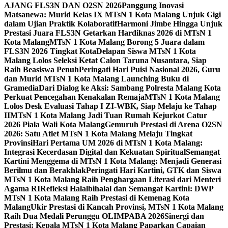
AJANG FLS3N DAN O2SN 2026
Panggung Inovasi
Matsanewa: Murid Kelas IX MTsN 1 Kota Malang Unjuk Gigi
dalam Ujian Praktik Kolaboratif
Harmoni Jimbe Hingga Unjuk
Prestasi Juara FLS3N Getarkan Hardiknas 2026 di MTsN 1
Kota Malang
MTsN 1 Kota Malang Borong 5 Juara dalam
FLS3N 2026 Tingkat Kota
Delapan Siswa MTsN 1 Kota
Malang Lolos Seleksi Ketat Calon Taruna Nusantara, Siap
Raih Beasiswa Penuh
Peringati Hari Puisi Nasional 2026, Guru
dan Murid MTsN 1 Kota Malang Launching Buku di
Gramedia
Dari Dialog ke Aksi: Sambang Polresta Malang Kota
Perkuat Pencegahan Kenakalan Remaja
MTsN 1 Kota Malang
Lolos Desk Evaluasi Tahap I ZI-WBK, Siap Melaju ke Tahap
II
MTsN 1 Kota Malang Jadi Tuan Rumah Kejurkot Catur
2026 Piala Wali Kota Malang
Gemuruh Prestasi di Arena O2SN
2026: Satu Atlet MTsN 1 Kota Malang Melaju Tingkat
Provinsi
Hari Pertama UM 2026 di MTsN 1 Kota Malang:
Integrasi Kecerdasan Digital dan Kekuatan Spiritual
Semangat
Kartini Menggema di MTsN 1 Kota Malang: Menjadi Generasi
Berilmu dan Berakhlak
Peringati Hari Kartini, GTK dan Siswa
MTsN 1 Kota Malang Raih Penghargaan Literasi dari Menteri
Agama RI
Refleksi Halalbihalal dan Semangat Kartini: DWP
MTsN 1 Kota Malang Raih Prestasi di Kemenag Kota
Malang
Ukir Prestasi di Kancah Provinsi, MTsN 1 Kota Malang
Raih Dua Medali Perunggu OLIMPABA 2026
Sinergi dan
Prestasi: Kepala MTsN 1 Kota Malang Paparkan Capaian