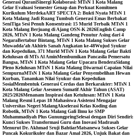
Generasi Qurani
Sinergi Kolaborasi: MTsN 1 Kota Malang
Gelar Evaluasi Semester Genap dan Perkuat Komitmen
Kurikulum Merdeka
ART SPECTA 2: Bukti Nyata MTsN 1
Kota Malang Jadi Ruang Tumbuh Generasi Emas Berbakat
Seni
Tiga Sesi Penuh Konsentrasi: 15 Murid Terbaik MTsN 1
Kota Malang Berjuang di Ajang OSN-K 2026
English Camp
2026, MTsN 1 Kota Malang Gandeng Penutur Asing dari 4
Negara
Bertabur Bintang, MTsN 1 Kota Malang Sukses Gelar
Muwadda’ah Akhiris Sanah Angkatan ke-48
Wujud Syukur
dan Kepedulian, 371 Murid MTsN 1 Kota Malang Gelar Bakti
Kelulusan di MTs Al Amin
Membumikan Pancasila Pemersatu
Bangsa, MTsN 1 Kota Malang Gelar Upacara Bendera
Sidang
Pleno Kelulusan MTsN 1 Kota Malang Diwarnai Capaian Nilai
Sempurna
MTsN 1 Kota Malang Gelar Penyembelihan Hewan
Kurban, Tanamkan Nilai Syukur dan Kepedulian
Sosial
Membentuk Generasi Cerdas dan Berkarakter: MTsN 1
Kota Malang Gelar Asesmen Sumatif Akhir Tahun (ASAT)
2025/2026
Menanam Inspirasi dan Ketulusan: MTsN 1 Kota
Malang Resmi Lepas 18 Mahasiswa Asistensi Mengajar
Universitas Negeri Malang
Akselerasi Kelas Koding dan
Robotik, MTsN 1 Kota Malang Gali Ilmu ke SMP
Muhammadiyah Plus Gunungpring
Selesai dengan Diri Sendiri:
Kunci Sukses Transformasi Guru dan Inovasi Madrasah
Menurut Dr. Akhmad Sruji Bahtiar
Matsanewa Sukses Gelar
Puncak Kokurikuler dan Bazar Amal 2026, Unjuk Bakat dan