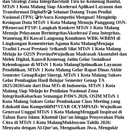
dan Strategi Zona Integritas
Studi Tiru ke Kemenag Bantul,
MTsN 1 Kota Malang Siap Akselerasi Aplikasi Layanan dan
Transformasi Digital
✨🤝 Selamat Datang Team Penilai
Nasional (TPN) 🤝✨
Aura Kompetisi Menguat! Mengintip
Kesiapan Duta MTsN 1 Kota Malang Menuju Panggung OSN-
P
Renovasi PTSP: Langkah Konkret MTsN 1 Kota Malang
Menuju Pelayanan Berintegritas
Akselerasi Zona Integritas,
Wamenag RI Kawal Langsung Komitmen WBK-WBBM di
Lingkungan Kementerian Agama Kota Malang
Menjaga
Tradisi Lewat Prestasi: Srikandi Silat MTsN 1 Kota Malang
Melaju ke O2SN Provinsi
Wujudkan Madrasah Akuntabel dan
Melek Digital, Kanwil Kemenag Jatim Gelar Sosialisasi
Kelembagaan di MTsN 1 Kota Malang
Optimalkan Layanan
Pendidikan, MTsN 1 Kota Malang Gelar Rapat Dinas Akhir
Semester Genap
Rajut Sinergi, MTsN 1 Kota Malang Sukses
Gelar Pembagian Hasil Belajar Semester Genap TA
2025/2026
Satu dari Dua MTs di Indonesia, MTsN 1 Kota
Malang Siap Melaju ke Penilaian Nasional Zona
Integritas
Kobarkan Semangat PAWS 2026, OSIM MTsN 1
Kota Malang Sukses Gelar Pembukaan Class Meeting yang
Edukatif dan Kompetitif
M*STAR OLYMPIAD: Wujudkan
Generasi Unggul MTsN 1 Kota Malang
Menggali Inspirasi di
Tahun Baru Islam: Khotmil Qur’an hingga Penyerahan Piala
Citra di MTsN 1 Kota Malang
Mukhoyam Tahfiz 2026:
Menyatu dengan Al-Qur’an, Menguatkan Jiwa, Mengukir