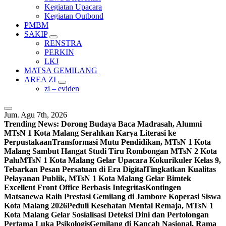
Kegiatan Upacara
Kegiatan Outbond
PMBM
SAKIP
RENSTRA
PERKIN
LKJ
MATSA GEMILANG
AREA ZI
zi – eviden
Jum. Agu 7th, 2026
Trending News:
Dorong Budaya Baca Madrasah, Alumni
MTsN 1 Kota Malang Serahkan Karya Literasi ke
Perpustakaan
Transformasi Mutu Pendidikan, MTsN 1 Kota
Malang Sambut Hangat Studi Tiru Rombongan MTsN 2 Kota
Palu
MTsN 1 Kota Malang Gelar Upacara Kokurikuler Kelas 9,
Tebarkan Pesan Persatuan di Era Digital
Tingkatkan Kualitas
Pelayanan Publik, MTsN 1 Kota Malang Gelar Bimtek
Excellent Front Office Berbasis Integritas
Kontingen
Matsanewa Raih Prestasi Gemilang di Jambore Koperasi Siswa
Kota Malang 2026
Peduli Kesehatan Mental Remaja, MTsN 1
Kota Malang Gelar Sosialisasi Deteksi Dini dan Pertolongan
Pertama Luka Psikologis
Gemilang di Kancah Nasional, Rama