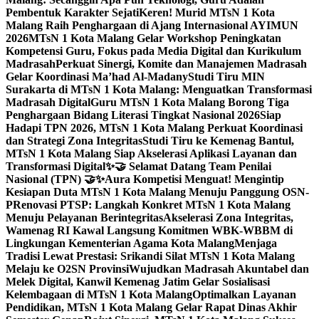
Pembentuk Karakter Sejati
Keren! Murid MTsN 1 Kota
Malang Raih Penghargaan di Ajang Internasional AYIMUN
2026
MTsN 1 Kota Malang Gelar Workshop Peningkatan
Kompetensi Guru, Fokus pada Media Digital dan Kurikulum
Madrasah
Perkuat Sinergi, Komite dan Manajemen Madrasah
Gelar Koordinasi Ma’had Al-Madany
Studi Tiru MIN
Surakarta di MTsN 1 Kota Malang: Menguatkan Transformasi
Madrasah Digital
Guru MTsN 1 Kota Malang Borong Tiga
Penghargaan Bidang Literasi Tingkat Nasional 2026
Siap
Hadapi TPN 2026, MTsN 1 Kota Malang Perkuat Koordinasi
dan Strategi Zona Integritas
Studi Tiru ke Kemenag Bantul,
MTsN 1 Kota Malang Siap Akselerasi Aplikasi Layanan dan
Transformasi Digital
✨🤝 Selamat Datang Team Penilai
Nasional (TPN) 🤝✨
Aura Kompetisi Menguat! Mengintip
Kesiapan Duta MTsN 1 Kota Malang Menuju Panggung OSN-
P
Renovasi PTSP: Langkah Konkret MTsN 1 Kota Malang
Menuju Pelayanan Berintegritas
Akselerasi Zona Integritas,
Wamenag RI Kawal Langsung Komitmen WBK-WBBM di
Lingkungan Kementerian Agama Kota Malang
Menjaga
Tradisi Lewat Prestasi: Srikandi Silat MTsN 1 Kota Malang
Melaju ke O2SN Provinsi
Wujudkan Madrasah Akuntabel dan
Melek Digital, Kanwil Kemenag Jatim Gelar Sosialisasi
Kelembagaan di MTsN 1 Kota Malang
Optimalkan Layanan
Pendidikan, MTsN 1 Kota Malang Gelar Rapat Dinas Akhir