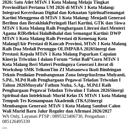
2026: Satu Atlet MTsN 1 Kota Malang Melaju Tingkat
Provinsi
Hari Pertama UM 2026 di MTsN 1 Kota Malang:
Integrasi Kecerdasan Digital dan Kekuatan Spiritual
Semangat
Kartini Menggema di MTsN 1 Kota Malang: Menjadi Generasi
Berilmu dan Berakhlak
Peringati Hari Kartini, GTK dan Siswa
MTsN 1 Kota Malang Raih Penghargaan Literasi dari Menteri
Agama RI
Refleksi Halalbihalal dan Semangat Kartini: DWP
MTsN 1 Kota Malang Raih Prestasi di Kemenag Kota
Malang
Ukir Prestasi di Kancah Provinsi, MTsN 1 Kota Malang
Raih Dua Medali Perunggu OLIMPABA 2026
Sinergi dan
Prestasi: Kepala MTsN 1 Kota Malang Paparkan Capaian
Kinerja Triwulan I dalam Forum “Selat Bali”
Guru MTsN 1
Kota Malang Beri Materi Pentingnya Generasi Literat di
Workshop SMK Telkom
Tim ZI Matsanewa Ikuti Bimbingan
Teknis Penilaian Pembangunan Zona Integritas
Irma Mulyanti,
S.Pd., M.Pd Raih Penghargaan Pegawai Teladan Triwulan I
Tahun 2026
Musyafa’ Fathun Nuha, S.Ag., M.Pd.I Raih
Penghargaan Pegawai Teladan Triwulan I Tahun 2026
Sinergi
Spiritual dan Intelektual: Murid Kelas IX MTsN 1 kota Malang
Tempuh Tes Kemampuan Akademik (TKA)
Sinergi
Membangun Generasi: MTsN 1 Kota Malang Sambut Calon
Wali Murid Baru Jalur Reguler dan Afirmasi 2026/2027
WA Only, Layanan PTSP : 0895323406730, Pengaduan :
085126495339